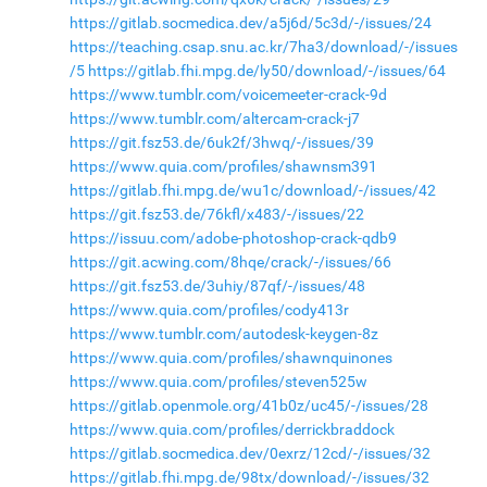
https://gitlab.socmedica.dev/a5j6d/5c3d/-/issues/24
https://teaching.csap.snu.ac.kr/7ha3/download/-/issues
/5
https://gitlab.fhi.mpg.de/ly50/download/-/issues/64
https://www.tumblr.com/voicemeeter-crack-9d
https://www.tumblr.com/altercam-crack-j7
https://git.fsz53.de/6uk2f/3hwq/-/issues/39
https://www.quia.com/profiles/shawnsm391
https://gitlab.fhi.mpg.de/wu1c/download/-/issues/42
https://git.fsz53.de/76kfl/x483/-/issues/22
https://issuu.com/adobe-photoshop-crack-qdb9
https://git.acwing.com/8hqe/crack/-/issues/66
https://git.fsz53.de/3uhiy/87qf/-/issues/48
https://www.quia.com/profiles/cody413r
https://www.tumblr.com/autodesk-keygen-8z
https://www.quia.com/profiles/shawnquinones
https://www.quia.com/profiles/steven525w
https://gitlab.openmole.org/41b0z/uc45/-/issues/28
https://www.quia.com/profiles/derrickbraddock
https://gitlab.socmedica.dev/0exrz/12cd/-/issues/32
https://gitlab.fhi.mpg.de/98tx/download/-/issues/32