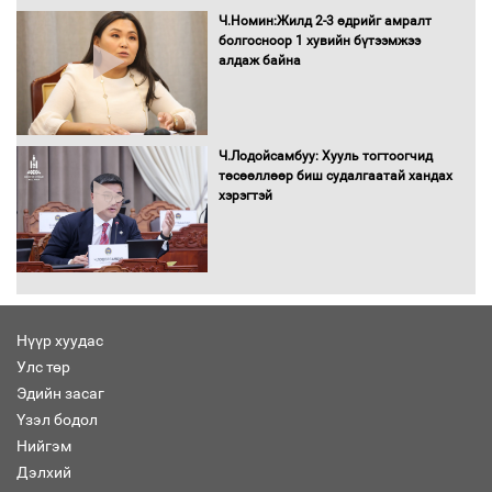
чиглэлээр Монголбанкны удирдлагад
Ч.Номин:Жилд 2-3 өдрийг амралт
30 хоногийн хугацаатай үүрэг өглөө
болгосноор 1 хувийн бүтээмжээ
алдаж байна
Ерөнхий сайд Н.Учрал олимпиадын
хүрээнд гарсан зардлыг шийдвэрлэж
Ч.Лодойсамбуу: Хууль тогтоогчид
өгөхөөр болов
төсөөллөөр биш судалгаатай хандах
хэрэгтэй
Энэ намар 1-6 дугаар ангийн
хүүхдүүдэд сургуулийн автобус
үйлчилнэ
Нүүр хуудас
Аймгуудад баригдаж буй ДЦС-ын
Улс төр
төслийг үргэлжүүлэх чиглэл өглөө
Эдийн засаг
Үзэл бодол
Нийгэм
Дэлхий
Улсын хэмжээнд АИ-92 автобензиний