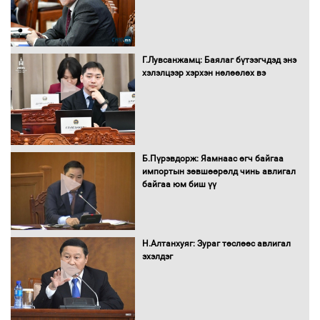
Бага орлоготой иргэдийн орлогод
татвар ногдуулахгүй байх эрх зүйн
Г.Лувсанжамц: Баялаг бүтээгчдэд энэ
орчныг бүрдүүллээ
хэлэлцээр хэрхэн нөлөөлөх вэ
Хөшөө бүтсэн түүхийг өгүүлэх 7
Б.Пүрэвдорж: Яамнаас өгч байгаа
баримт
импортын зөвшөөрөлд чинь авлигал
байгаа юм биш үү
Хөвсгөл нуурын лусыг тахих төрийн
тахилгын ёслол боллоо
Н.Алтанхуяг: Зураг төслөөс авлигал
эхэлдэг
“Хар жагсаалт”-ын асуудлыг цэгцлэх