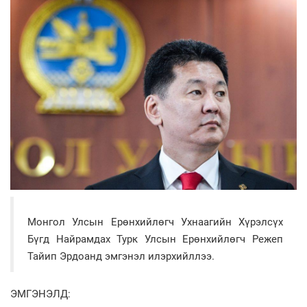
Монгол Улсын Ерөнхийлөгч Ухнаагийн Хүрэлсүх
Бүгд Найрамдах Турк Улсын Ерөнхийлөгч Режеп
Тайип Эрдоанд эмгэнэл илэрхийллээ.
ЭМГЭНЭЛД: