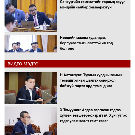
Санхүүгийн хэмнэлтийн горимд эрүүл
мэндийн салбар хамаарахгүй
Нөөцийн махны худалдаа,
борлуулалтыг нээлттэй ил тод
болгоно
ВИДЕО МЭДЭЭ
Монгол Улс “COP17”-д “Тал хээрийн
Н.Алтанхуяг: Туулын хурдны замын
төлөвлөгөө”-гөө танилцуулна
төсвийг хянан шалгах сонирхол
байхгүй гэдгээ ард түмэнд хэл
16 төрлийн эмийг нэг эх үүсвэрээс
Х.Тэмүүжин: Алдаа гаргасан гэдгээ
худалдан авах журмыг баталлаа
хүлээн зөвшөөрөх хэрэгтэй. Хүн гүтгэх
гэдэг уламжлалт гэмт хэрэг