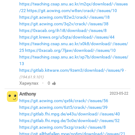
https://teaching.csap.snu.ac.kr/m2qx/download/-/issues
/22
https://git.acwing.com/w8sn/crack/-/issues/10
https://git.acwing.com/82w2/crack/-/issues/18
https://git.acwing.com/3q2v/crack/-/issues/38
https://0xacab.org/ih1i8/download/-/issues/8
https://git.krews.org/u5qta/download/-/issues/44
https://teaching.csap.snu.ac.kr/x0k8/download/-/issues/
25
https://0xacab.org/7ljaw/download/-/issues/10
https://teaching.csap.snu.ac.kr/xp7b/download/-/issues/
13
https://gitlab.kitware.com/9zem3/download/-/issues/9
(194.61.9.101)
·
Хариулах
0
Anthony
2023-05-22
https://git.acwing.com/qx6k/crack/-/issues/56
https://git.acwing.com/6zt5/crack/-/issues/39
https://gitlab.fhi.mpg.de/e43u/download/-/issues/40
https://gitlab.fhi.mpg.de/5c0e/download/-/issues/52
https://git.acwing.com/5xzg/crack/-/issues/8
https://git.allthefallen.moe/no6m/download/-/issues/21