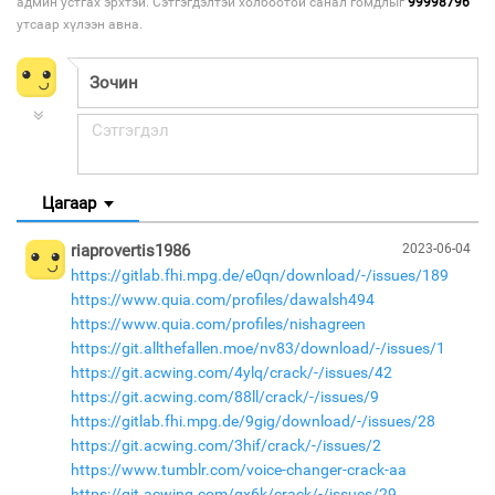
админ устгах эрхтэй. Сэтгэгдэлтэй холбоотой санал гомдлыг
99998796
утсаар хүлээн авна.
Цагаар
riaprovertis1986
2023-06-04
https://gitlab.fhi.mpg.de/e0qn/download/-/issues/189
https://www.quia.com/profiles/dawalsh494
https://www.quia.com/profiles/nishagreen
https://git.allthefallen.moe/nv83/download/-/issues/1
https://git.acwing.com/4ylq/crack/-/issues/42
https://git.acwing.com/88ll/crack/-/issues/9
https://gitlab.fhi.mpg.de/9gig/download/-/issues/28
https://git.acwing.com/3hif/crack/-/issues/2
https://www.tumblr.com/voice-changer-crack-aa
https://git.acwing.com/qx6k/crack/-/issues/29