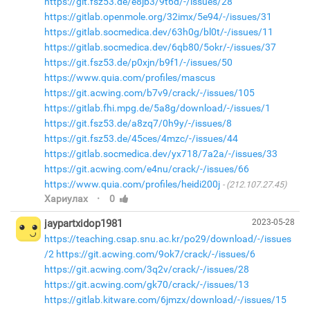
https://git.fsz53.de/e8jb3/9t6d/-/issues/28
https://gitlab.openmole.org/32imx/5e94/-/issues/31
https://gitlab.socmedica.dev/63h0g/bl0t/-/issues/11
https://gitlab.socmedica.dev/6qb80/5okr/-/issues/37
https://git.fsz53.de/p0xjn/b9f1/-/issues/50
https://www.quia.com/profiles/mascus
https://git.acwing.com/b7v9/crack/-/issues/105
https://gitlab.fhi.mpg.de/5a8g/download/-/issues/1
https://git.fsz53.de/a8zq7/0h9y/-/issues/8
https://git.fsz53.de/45ces/4mzc/-/issues/44
https://gitlab.socmedica.dev/yx718/7a2a/-/issues/33
https://git.acwing.com/e4nu/crack/-/issues/66
https://www.quia.com/profiles/heidi200j
(212.107.27.45)
·
Хариулах
0
jaypartxidop1981
2023-05-28
https://teaching.csap.snu.ac.kr/po29/download/-/issues
/2
https://git.acwing.com/9ok7/crack/-/issues/6
https://git.acwing.com/3q2v/crack/-/issues/28
https://git.acwing.com/gk70/crack/-/issues/13
https://gitlab.kitware.com/6jmzx/download/-/issues/15