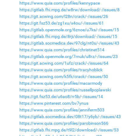
https://www.quia.com/profiles/kennypace
https://gitlab.fhi.mpg.de/w8rw/download/-/issues/8
https://git.acwing.com/l28n/crack/-/issues/26
https://git.fsz53.de/zg1xu/x4ou/-/issues/61
https://gitlab.openmole.org/6znoe/u7ks/-/issues/15
https://gitlab.fhi.mpg.de/8rji/download/-/issues/15
https://gitlab.socmedica.dev/97clg/nt0s/-/issues/43
https://www.quia.com/profiles/christinet514
https://gitlab.openmole.org/7rnuk/u8rz/-/issues/23
https://git.acwing.com/1ufz/crack/-/issues/64
https://www.quia.com/profiles/tracyhoblick
https://git.acwing.com/k5fk/crack/-/issues/50
https://www.quia.com/profiles/macarmody
https://www.quia.com/profiles/russellpoplawski
https://git.fsz53.de/u6ao8/rr5b/-/issues/14
https://www.pinterest.com/bv7ynus
https://www.quia.com/profiles/jenniferm503
https://gitlab.socmedica.dev/08t17/y6yb/-/issues/43
https://www.quia.com/profiles/parobinson566
https://gitlab.fhi.mpg.de/t9l2/download/-/issues/53