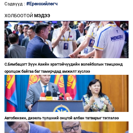
#Ерөнхийлөгч
Сэдвүүд :
ХОЛБООТОЙ
МЭДЭЭ
С.Бямбацогт Зүүн Азийн эрэгтэйчүүдийн волейболын тэмцээнд
оролцож байгаа баг тамирчдад амжилт хүслээ
Автобензин, дизель түлшний онцгой албан татварыг тэглэлээ