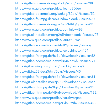
https://gitlab.openmole.org/s5i3g/u1z0/-/issues/38
https://www.quia.com/profiles/ileana356go
https://gitlab.openmole.org/wc8sg/32oz/-/issues/52
https://gitlab.fhi.mpg.de/ao03/download/-/issues/37
https://gitlab.openmole.org/vo5vb/h99g/-/issues/35
https://www.quia.com/profiles/dominicw499
https://git.allthefallen.moe/g2n5/download/-/issues/27
https://www.quia.com/profiles/laura217me
https://gitlab.socmedica.dev/4ytf2/o9cm/-/issues/65
https://www.quia.com/profiles/jewashington454
https://gitlab.fhi.mpg.de/hz1u/download/-/issues/52
https://gitlab.socmedica.dev/zk4vn/ha9d/-/issues/71
https://git.acwing.com/0d96/crack/-/issues/9
https://git.fsz53.de/z3rtm/5oyr/-/issues/40
https://gitlab.fhi.mpg.de/xb6a/download/-/issues/84
https://git.allthefallen.moe/jc00/download/-/issues/7
https://gitlab.fhi.mpg.de/9gig/download/-/issues/21
https://gitlab.fhi.mpg.de/49rd/download/-/issues/182
https://www.quia.com/profiles/sarahvargas
https://gitlab.socmedica.dev/j2zkb/8z9b/-/issues/42