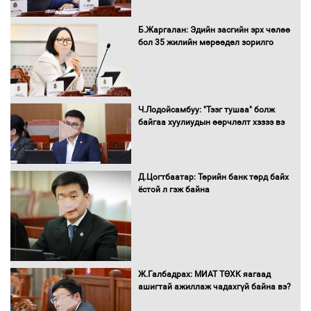
Бүх шатанд хэмнэлтийн горимд
Б.Жаргалан: Эдийн засгийн эрх чөлөө
шилжиж, найр наадам, зөвлөгөөн,
бол 35 жилийн мөрөөдөл зорилго
гадаад томилолтыг хориглолоо
Сайд нар төсвөө хэрхэн зарцуулах вэ?
Ч.Лодойсамбуу: "Тээг тушаа" болж
байгаа хуулиудын өөрчлөлт хэзээ вэ
Д.Цогтбаатар: Төрийн банк төрд байх
Засгийн газрын ээлжит хуралдаан
ёстой л гэж байна
болж байна
Автомашинд улсын дугаарын тэгш,
Ж.Галбадрах: МИАТ ТӨХК яагаад
сондгойгоор шатахуун олгоно
ашигтай ажиллаж чадахгүй байна вэ?