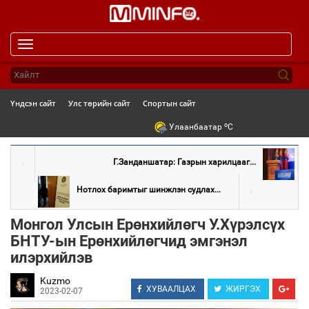
Toggle
navigation
Үндсэн сайт
Улс төрийн сайт
Спортын сайт
o
Улаанбаатар
C
Г.Занданшатар: Газрын харилцааг...
Нотлох баримтыг шинжлэн судлах...
Монгол Улсын Ерөнхийлөгч У.Хүрэлсүх
БНТУ-ын Ерөнхийлөгчид эмгэнэл
илэрхийлэв
Kuzmo
ХУВААЛЦАХ
ЖИРГЭХ
2023-02-07