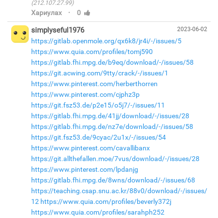
(212.107.27.99)
·
Хариулах
0
simplyseful1976
2023-06-02
https://gitlab.openmole.org/qx6k8/jr4i/-/issues/5
https://www.quia.com/profiles/tomj590
https://gitlab.fhi.mpg.de/b9eq/download/-/issues/58
https://git.acwing.com/9tty/crack/-/issues/1
https://www.pinterest.com/herberthorren
https://www.pinterest.com/cjphz3p
https://git.fsz53.de/p2e15/o5j7/-/issues/11
https://gitlab.fhi.mpg.de/41jj/download/-/issues/28
https://gitlab.fhi.mpg.de/nz7e/download/-/issues/58
https://git.fsz53.de/9cyac/2u1x/-/issues/54
https://www.pinterest.com/cavallibanx
https://git.allthefallen.moe/7vus/download/-/issues/28
https://www.pinterest.com/lpdanjg
https://gitlab.fhi.mpg.de/8wns/download/-/issues/68
https://teaching.csap.snu.ac.kr/88v0/download/-/issues/
12
https://www.quia.com/profiles/beverly372j
https://www.quia.com/profiles/sarahph252