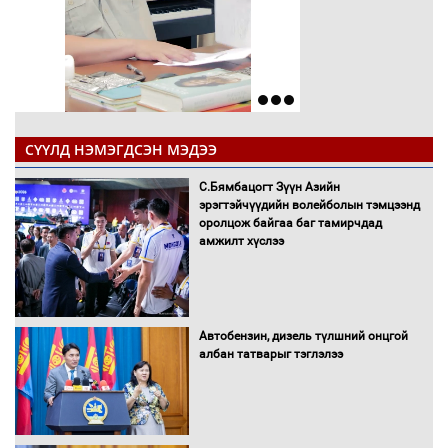
СҮҮЛД НЭМЭГДСЭН МЭДЭЭ
С.Бямбацогт Зүүн Азийн
эрэгтэйчүүдийн волейболын тэмцээнд
оролцож байгаа баг тамирчдад
амжилт хүслээ
Автобензин, дизель түлшний онцгой
албан татварыг тэглэлээ