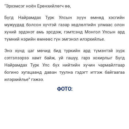
“Эрхэмсэг ноён Ерөнхийлөгч өө,
Бүгд Найрамдах Турк Улсын зүүн өмнөд хэсгийн
мужуудад болсон хүчтэй газар хөдлөлтийн улмаас олон
хүний эрдэнэт амь эрсдэж, гэмтсэнд Монгол Улсын ард
түмний нэрийн өмнөөс гүн эмгэнэл илэрхийлье.
Энэ хүнд цаг мөчид бид туркийн ард түмэнтэй зүрх
сэтгэлээрээ хамт байж, уй гашуу, гарз хохирлыг Бүгд
Найрамдах Турк Улс бүх нийтийн хүчин чармайлтаар
богино хугацаанд даван туулна гэдэгт итгэж байгаагаа
илэрхийлье” гэжээ.
ФОТО: