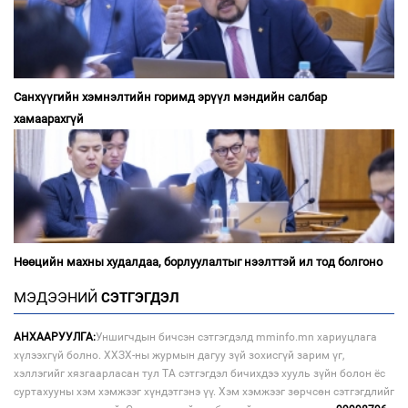
Санхүүгийн хэмнэлтийн горимд эрүүл мэндийн салбар
хамаарахгүй
Нөөцийн махны худалдаа, борлуулалтыг нээлттэй ил тод болгоно
МЭДЭЭНИЙ
СЭТГЭГДЭЛ
АНХААРУУЛГА:
Уншигчдын бичсэн сэтгэгдэлд mminfo.mn хариуцлага
хүлээхгүй болно. ХХЗХ-ны журмын дагуу зүй зохисгүй зарим үг,
хэллэгийг хязгаарласан тул ТА сэтгэгдэл бичихдээ хууль зүйн болон ёс
суртахууны хэм хэмжээг хүндэтгэнэ үү. Хэм хэмжээг зөрчсөн сэтгэгдлийг