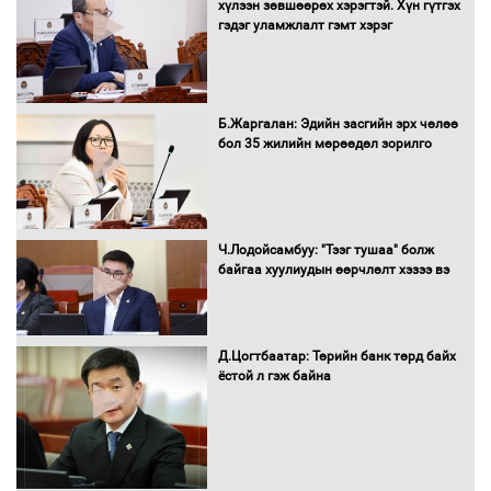
хүлээн зөвшөөрөх хэрэгтэй. Хүн гүтгэх
ААН-ийн нуугтмал хөрөнгийг
гэдэг уламжлалт гэмт хэрэг
битүүмжлэнэ
Б.Жаргалан: Эдийн засгийн эрх чөлөө
Н.Номтойбаяр: Аймгуудад тулгамдаж
бол 35 жилийн мөрөөдөл зорилго
буй асуудлуудыг Засгийн газрын
хуралдаанд танилцуулж,
шийдвэрлүүлнэ
С.Бямбацогт Зүүн Азийн
Ч.Лодойсамбуу: "Тээг тушаа" болж
эрэгтэйчүүдийн волейболын тэмцээнд
байгаа хуулиудын өөрчлөлт хэзээ вэ
оролцож байгаа баг тамирчдад
амжилт хүслээ
Д.Цогтбаатар: Төрийн банк төрд байх
ёстой л гэж байна
Автобензин, дизель түлшний онцгой
албан татварыг тэглэлээ