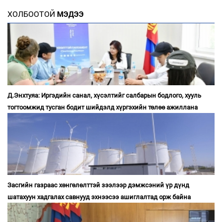
ХОЛБООТОЙ
МЭДЭЭ
Д.Энхтуяа: Иргэдийн санал, хүсэлтийг салбарын бодлого, хууль
тогтоомжид тусган бодит шийдэлд хүргэхийн төлөө ажиллана
Засгийн газраас хөнгөлөлттэй зээлээр дэмжсэний үр дүнд
шатахуун хадгалах савнууд эхнээсээ ашиглалтад орж байна