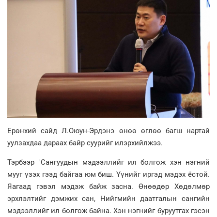
Ерөнхий сайд Л.Оюун-Эрдэнэ өнөө өглөө багш нартай
уулзахдаа дараах байр суурийг илэрхийлжээ.
Тэрбээр "Сангуудын мэдээллийг ил болгож хэн нэгний
мууг үзэх гээд байгаа юм биш. Үүнийг иргэд мэдэх ёстой.
Яагаад гэвэл мэдэж байж засна. Өнөөдөр Хөдөлмөр
эрхлэлтийг дэмжих сан, Нийгмийн даатгалын сангийн
мэдээллийг ил болгож байна. Хэн нэгнийг буруутгах гэсэн