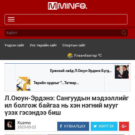
Toggle
navigation
Үндсэн сайт
Улс төрийн сайт
Спортын сайт
o
Улаанбаатар
C
Ерөнхий сайд Л.Оюун-Эрдэнэ Бүгд...
Төрийн ордныг “...Татвар...
Л.Оюун-Эрдэнэ: Сангуудын мэдээллийг
ил болгож байгаа нь хэн нэгний мууг
үзэх гэсэндээ биш
Kuzmo
ХУВААЛЦАХ
ЖИРГЭХ
2023-05-22