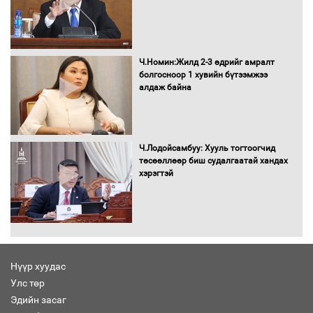
Бүх шатанд хэмнэлтийн горимд
шилжиж, найр наадам, зөвлөгөөн,
Ч.Номин:Жилд 2-3 өдрийг амралт
гадаад томилолтыг хориглолоо
болгосноор 1 хувийн бүтээмжээ
алдаж байна
Сайд нар төсвөө хэрхэн зарцуулах вэ?
Ч.Лодойсамбуу: Хууль тогтоогчид
төсөөллөөр биш судалгаатай хандах
хэрэгтэй
Засгийн газрын ээлжит хуралдаан
болж байна
Нүүр хуудас
Улс төр
Автомашинд улсын дугаарын тэгш,
Эдийн засаг
сондгойгоор шатахуун олгоно