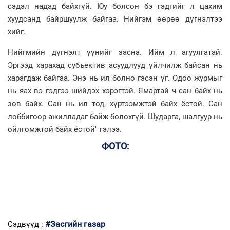
сэдэл надад байхгүй. Юу болсон бэ гэдгийг л цахим
хуудсанд байршуулж байгаа. Нийгэм өөрөө дүгнэлтээ
хийг.
Нийгмийн дүгнэлт үүнийг засна. Ийм л агуулгатай.
Эргээд харахад субъектив асуудлууд үйлчилж байсан нь
харагдаж байгаа. Энэ нь ил болно гэсэн үг. Одоо журмыг
нь яах вэ гэдгээ шийдэх хэрэгтэй. Ямартай ч сан байх нь
зөв байх. Сан нь ил тод, хүртээмжтэй байх ёстой. Сан
лоббигоор ажилладаг байж болохгүй. Шударга, шалгуур нь
ойлгомжтой байх ёстой" гэлээ.
ФОТО:
#Засгийн газар
Сэдвүүд :