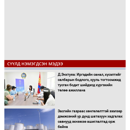
СҮҮЛД НЭМЭГДСЭН МЭДЭЭ
Д.Энхтуяа: Иргэдийн санал, хүсэлтийг
салбарын бодлого, хууль тогтоомжид
тусган бодит шийдэлд хүргэхийн
төлөө ажиллана
Засгийн газраас хөнгөлөлттэй зээлээр
дэмжсэний үр дүнд шатахуун хадгалах
савнууд эхнээсээ ашиглалтад орж
байна