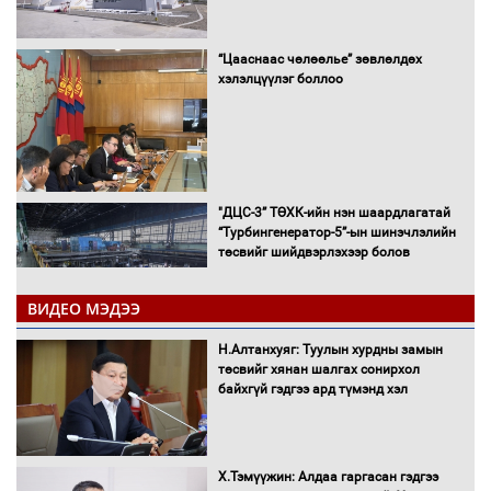
“Цааснаас чөлөөлье” зөвлөлдөх
хэлэлцүүлэг боллоо
"ДЦС-3” ТӨХК-ийн нэн шаардлагатай
“Турбингенератор-5”-ын шинэчлэлийн
төсвийг шийдвэрлэхээр болов
ВИДЕО МЭДЭЭ
УИХ-ын дарга С.Бямбацогт Сутай
Н.Алтанхуяг: Туулын хурдны замын
хайрхны тэнгэрийг тахих тахилгад
төсвийг хянан шалгах сонирхол
оролцлоо
байхгүй гэдгээ ард түмэнд хэл
Х.Тэмүүжин: Алдаа гаргасан гэдгээ
С.Амарсайхан: Иргэдийг хохироосон