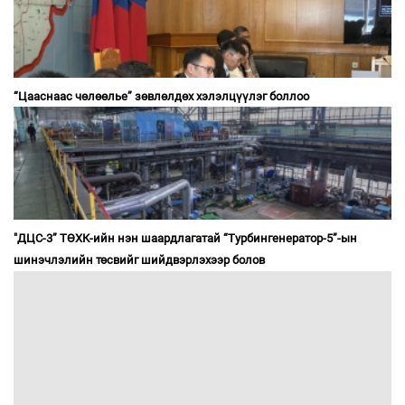
“Цааснаас чөлөөлье” зөвлөлдөх хэлэлцүүлэг боллоо
"ДЦС-3” ТӨХК-ийн нэн шаардлагатай “Турбингенератор-5”-ын
шинэчлэлийн төсвийг шийдвэрлэхээр болов