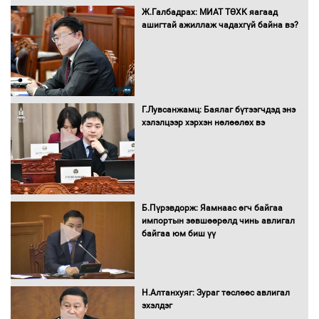
Ж.Галбадрах: МИАТ ТӨХК яагаад
ашигтай ажиллаж чадахгүй байна вэ?
Санхүүгийн хэмнэлтийн горимд эрүүл
мэндийн салбар хамаарахгүй
Г.Лувсанжамц: Баялаг бүтээгчдэд энэ
Нөөцийн махны худалдаа,
хэлэлцээр хэрхэн нөлөөлөх вэ
борлуулалтыг нээлттэй ил тод
болгоно
Монгол Улс “COP17”-д “Тал хээрийн
Б.Пүрэвдорж: Яамнаас өгч байгаа
төлөвлөгөө”-гөө танилцуулна
импортын зөвшөөрөлд чинь авлигал
байгаа юм биш үү
16 төрлийн эмийг нэг эх үүсвэрээс
Н.Алтанхуяг: Зураг төслөөс авлигал
худалдан авах журмыг баталлаа
эхэлдэг