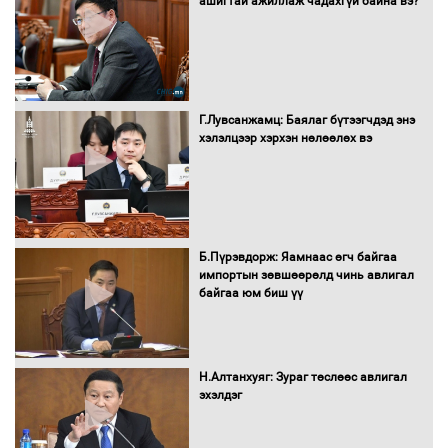
ашигтай ажиллаж чадахгүй байна вэ?
Нөөцийн махны худалдаа,
борлуулалтыг нээлттэй ил тод
болгоно
Г.Лувсанжамц: Баялаг бүтээгчдэд энэ
Монгол Улс “COP17”-д “Тал хээрийн
хэлэлцээр хэрхэн нөлөөлөх вэ
төлөвлөгөө”-гөө танилцуулна
16 төрлийн эмийг нэг эх үүсвэрээс
худалдан авах журмыг баталлаа
Б.Пүрэвдорж: Яамнаас өгч байгаа
импортын зөвшөөрөлд чинь авлигал
байгаа юм биш үү
Бүх шатанд хэмнэлтийн горимд
шилжиж, найр наадам, зөвлөгөөн,
Н.Алтанхуяг: Зураг төслөөс авлигал
гадаад томилолтыг хориглолоо
эхэлдэг