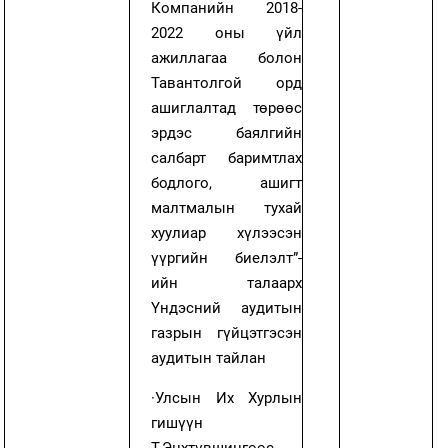
Компанийн 2018-
2022 оны үйл
ажиллагаа болон
Тавантолгой орд
ашиглалтад төрөөс
эрдэс баялгийн
салбарт баримтлах
бодлого, ашигт
малтмалын тухай
хуулиар хүлээсэн
үүргийн биелэлт”-
ийн талаарх
Үндэсний аудитын
газрын гүйцэтгэсэн
аудитын тайлан
·
Улсын Их Хурлын
гишүүн