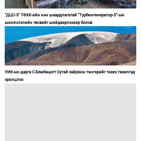
"ДЦС-3” ТӨХК-ийн нэн шаардлагатай “Турбингенератор-5”-ын
шинэчлэлийн төсвийг шийдвэрлэхээр болов
УИХ-ын дарга С.Бямбацогт Сутай хайрхны тэнгэрийг тахих тахилгад
оролцлоо