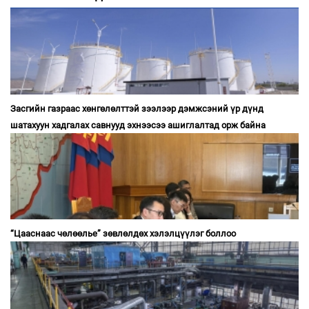
Засгийн газраас хөнгөлөлттэй зээлээр дэмжсэний үр дүнд
шатахуун хадгалах савнууд эхнээсээ ашиглалтад орж байна
“Цааснаас чөлөөлье” зөвлөлдөх хэлэлцүүлэг боллоо