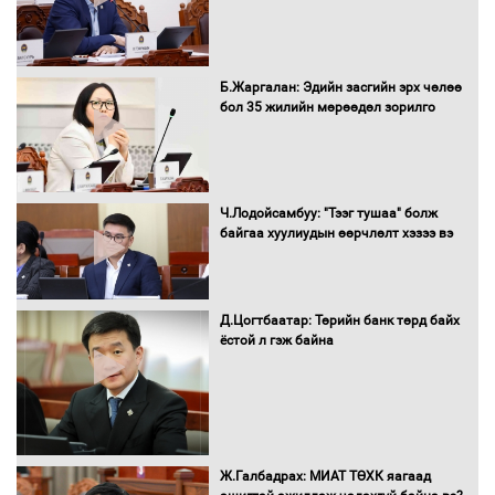
шийдвэрлүүлнэ
С.Бямбацогт Зүүн Азийн
Б.Жаргалан: Эдийн засгийн эрх чөлөө
эрэгтэйчүүдийн волейболын тэмцээнд
бол 35 жилийн мөрөөдөл зорилго
оролцож байгаа баг тамирчдад
амжилт хүслээ
Ч.Лодойсамбуу: "Тээг тушаа" болж
байгаа хуулиудын өөрчлөлт хэзээ вэ
Автобензин, дизель түлшний онцгой
албан татварыг тэглэлээ
Д.Цогтбаатар: Төрийн банк төрд байх
ёстой л гэж байна
Санхүүгийн хэмнэлтийн горимд эрүүл
мэндийн салбар хамаарахгүй
Ж.Галбадрах: МИАТ ТӨХК яагаад