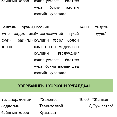
байнгын хороо
хэлэлцүүлэгт бэлтгэх
үүрэг бүхий ажлын
хэсгийн хуралдаан
Байгаль орчин,
Органик
14.00
“Үндсэн
хүнс, хөдөө аж
бүтээгдэхүүний тухай
хууль”
ахуйн байнгын
хуулийн төсөл болон
хороо
хамт өргөн мэдүүлсэн
хуулийн төслүүдийг
хэлэлцүүлэгт бэлтгэх
үүрэг бүхий ажлын дэд
хэсгийн хуралдаан
ХОЁР.БАЙНГЫН ХОРООНЫ ХУРАЛДААН
Үйлдвэржилтийн
·
“Эрдэнэс-
10.00
“Жанжин
бодлогын
Тавантолгой
Д.Сүхбаатар”
байнгын хороо
Хувьцаат