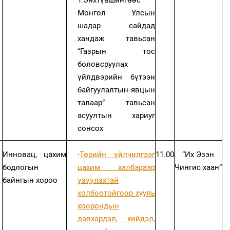
Т.Энхтүвшингөөс
Монгол Улсын
шадар сайдад
хандаж тавьсан
“Газрын тос
боловсруулах
үйлдвэрийн бүтээн
байгуулалтын явцын
талаар” тавьсан
асуултын хариуг
сонсох
Инновац, цахим
·
Төрийн үйлчилгээг
11.00
“Их Эзэн
бодлогын
цахим хэлбэрээр
Чингис хаан”
байнгын хороо
үзүүлэхтэй
холбоотойгоор хууль
хоорондын
давхардал, хийдэл,