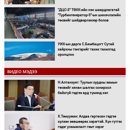
"ДЦС-3” ТӨХК-ийн нэн шаардлагатай
“Турбингенератор-5”-ын шинэчлэлийн
төсвийг шийдвэрлэхээр болов
УИХ-ын дарга С.Бямбацогт Сутай
хайрхны тэнгэрийг тахих тахилгад
оролцлоо
ВИДЕО МЭДЭЭ
С.Амарсайхан: Иргэдийг хохироосон
Н.Алтанхуяг: Туулын хурдны замын
ААН-ийн нуугтмал хөрөнгийг
төсвийг хянан шалгах сонирхол
битүүмжлэнэ
байхгүй гэдгээ ард түмэнд хэл
Х.Тэмүүжин: Алдаа гаргасан гэдгээ
Н.Номтойбаяр: Аймгуудад тулгамдаж
хүлээн зөвшөөрөх хэрэгтэй. Хүн гүтгэх
буй асуудлуудыг Засгийн газрын
гэдэг уламжлалт гэмт хэрэг
хуралдаанд танилцуулж,