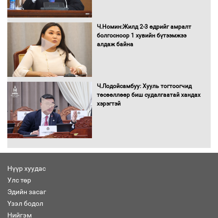
Сайд нар төсвөө хэрхэн зарцуулах вэ?
Ч.Номин:Жилд 2-3 өдрийг амралт
болгосноор 1 хувийн бүтээмжээ
алдаж байна
Засгийн газрын ээлжит хуралдаан
болж байна
Ч.Лодойсамбуу: Хууль тогтоогчид
төсөөллөөр биш судалгаатай хандах
хэрэгтэй
Автомашинд улсын дугаарын тэгш,
сондгойгоор шатахуун олгоно
Нүүр хуудас
Улс төр
Бага орлоготой иргэдийн орлогод
Эдийн засаг
татвар ногдуулахгүй байх эрх зүйн
Үзэл бодол
орчныг бүрдүүллээ
Нийгэм