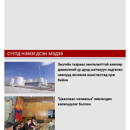
СҮҮЛД НЭМЭГДСЭН МЭДЭЭ
Засгийн газраас хөнгөлөлттэй зээлээр
дэмжсэний үр дүнд шатахуун хадгалах
савнууд эхнээсээ ашиглалтад орж
байна
“Цааснаас чөлөөлье” зөвлөлдөх
хэлэлцүүлэг боллоо