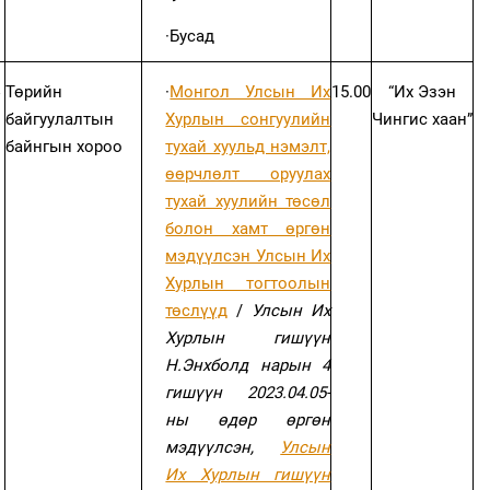
·
Бусад
Төрийн
·
Монгол Улсын Их
15.00
“Их Эзэн
байгуулалтын
Хурлын сонгуулийн
Чингис хаан”
байнгын хороо
тухай хуульд нэмэлт,
өөрчлөлт оруулах
тухай хуулийн төсөл
болон хамт өргөн
мэдүүлсэн Улсын Их
Хурлын тогтоолын
төслүүд
/
Улсын Их
Хурлын гишүүн
Н.Энхболд нарын 4
гишүүн 2023.04.05-
ны өдөр өргөн
мэдүүлсэн,
Улсын
Их Хурлын гишүүн