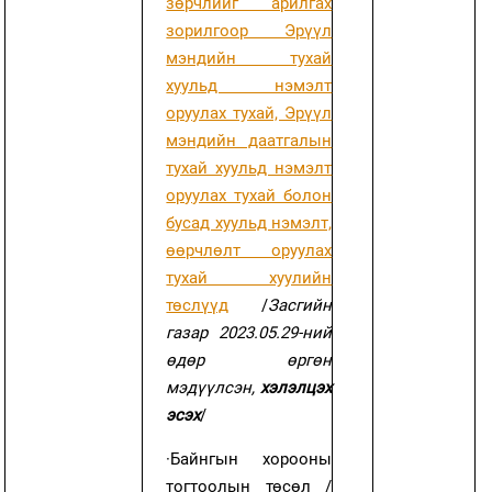
зөрчлийг арилгах
зорилгоор Эрүүл
мэндийн тухай
хуульд нэмэлт
оруулах тухай, Эрүүл
мэндийн даатгалын
тухай хуульд нэмэлт
оруулах тухай болон
бусад хуульд нэмэлт,
өөрчлөлт оруулах
тухай хуулийн
төслүүд
/
Засгийн
газар 2023.05.29-ний
өдөр өргөн
мэдүүлсэн,
хэлэлцэх
эсэх
/
·
Байнгын хорооны
тогтоолын төсөл /