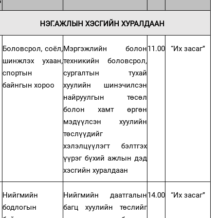
НЭГ.АЖЛЫН ХЭСГИЙН ХУРАЛДААН
Боловсрол, соёл,
Мэргэжлийн болон
11.00
“Их засаг”
шинжлэх ухаан,
техникийн боловсрол,
спортын
сургалтын тухай
байнгын хороо
хуулийн шинэчилсэн
найруулгын төсөл
болон хамт өргөн
мэдүүлсэн хуулийн
төслүүдийг
хэлэлцүүлэгт бэлтгэх
үүрэг бүхий ажлын дэд
хэсгийн хуралдаан
Нийгмийн
Нийгмийн даатгалын
14.00
“Их засаг”
бодлогын
багц хуулийн төслийг