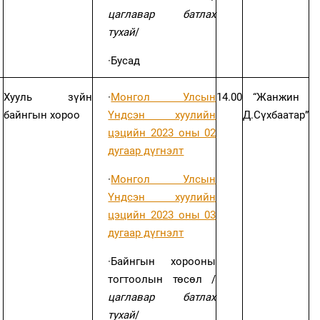
цаглавар батлах
тухай
/
·
Бусад
Хууль зүйн
·
Монгол Улсын
14.00
“Жанжин
байнгын хороо
Үндсэн хуулийн
Д.Сүхбаатар”
цэцийн 2023 оны 02
дугаар дүгнэлт
·
Монгол Улсын
Үндсэн хуулийн
цэцийн 2023 оны 03
дугаар дүгнэлт
·
Байнгын хорооны
тогтоолын төсөл /
цаглавар батлах
тухай
/