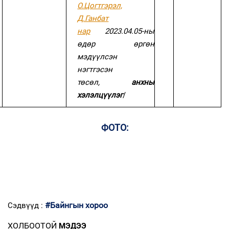
О.Цогтгэрэл,
Д.Ганбат
нар
2023.04.05-ны
өдөр өргөн
мэдүүлсэн
нэгтгэсэн
төсөл,
анхны
хэлэлцүүлэг
/
ФОТО:
#Байнгын хороо
Сэдвүүд :
ХОЛБООТОЙ
МЭДЭЭ