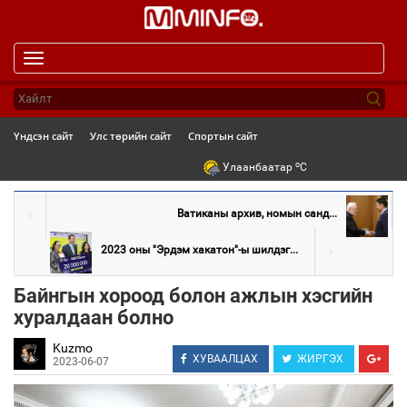
Toggle
navigation
Үндсэн сайт
Улс төрийн сайт
Спортын сайт
o
Улаанбаатар
C
Ватиканы архив, номын санд...
2023 оны "Эрдэм хакатон"-ы шилдэг...
Байнгын хороод болон ажлын хэсгийн
хуралдаан болно
Kuzmo
ХУВААЛЦАХ
ЖИРГЭХ
2023-06-07