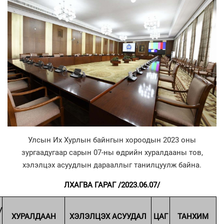
Улсын Их Хурлын байнгын хороодын 2023 оны
зургаадугаар сарын 07-ны өдрийн хуралдааны тов,
хэлэлцэх асуудлын дарааллыг танилцуулж байна.
ЛХАГВА ГАРАГ /2023.06.07/
/
ХУРАЛДААН
ХЭЛЭЛЦЭХ АСУУДАЛ
ЦАГ
ТАНХИМ
Д