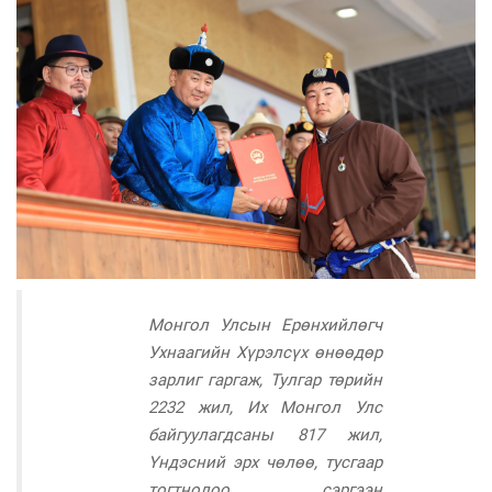
Монгол Улсын Ерөнхийлөгч
Ухнаагийн Хүрэлсүх өнөөдөр
зарлиг гаргаж, Тулгар төрийн
2232 жил, Их Монгол Улс
байгуулагдсаны 817 жил,
Үндэсний эрх чөлөө, тусгаар
тогтнолоо сэргээн