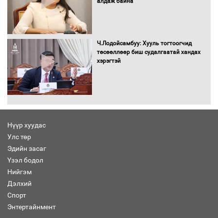
алдаж байна
Хөшөө бүтсэн түүхийг өгүүлэх 7
баримт
Ч.Лодойсамбуу: Хууль тогтоогчид
төсөөллөөр биш судалгаатай хандах
хэрэгтэй
Хөвсгөл нуурын лусыг тахих төрийн
тахилгын ёслол боллоо
Нүүр хуудас
Улс төр
“Хар жагсаалт”-ын асуудлыг цэгцлэх
Эдийн засаг
чиглэлээр Монголбанкны удирдлагад
30 хоногийн хугацаатай үүрэг өглөө
Үзэл бодол
Нийгэм
Дэлхий
Спорт
Ерөнхий сайд Н.Учрал олимпиадын
Энтертайнмент
хүрээнд гарсан зардлыг шийдвэрлэж