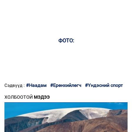
ФОТО:
#Наадам
#Ерөнхийлөгч
#Үндэсний спорт
Сэдвүүд :
ХОЛБООТОЙ
МЭДЭЭ