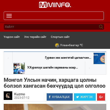
Toggle
navigation
Үндсэн сайт
Улс төрийн сайт
Спортын сайт
o
Улаанбаатар
C
Гурван хөх мэнгэтэй цагаагчин...
У.Хүрэлсүх шагайн харвааны асар...
Монгол Улсын начин, харцага цолны
болзол хангасан бөхчүүдэд цол олголоо
Kuzmo
ХУВААЛЦАХ
ЖИРГЭХ
2023-07-12