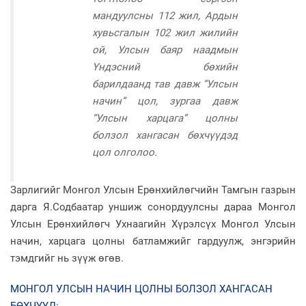
мандуулсны 112 жил, Ардын
хувьсгалын 102 жил жилийн
ой, Улсын баяр наадмын
Үндэсний бөхийн
барилдаанд тав давж “Улсын
начин” цол, зургаа давж
“Улсын харцага” цолны
болзол хангасан бөхчүүдэд
цол олголоо.
Зарлигийг Монгол Улсын Ерөнхийлөгчийн Тамгын газрын
дарга Я.Содбаатар уншиж сонордуулсны дараа Монгол
Улсын Ерөнхийлөгч Ухнаагийн Хүрэлсүх Монгол Улсын
начин, харцага цолны батламжийг гардуулж, энгэрийн
тэмдгийг нь зүүж өгөв.
МОНГОЛ УЛСЫН НАЧИН ЦОЛНЫ БОЛЗОЛ ХАНГАСАН
БӨХЧҮҮД: