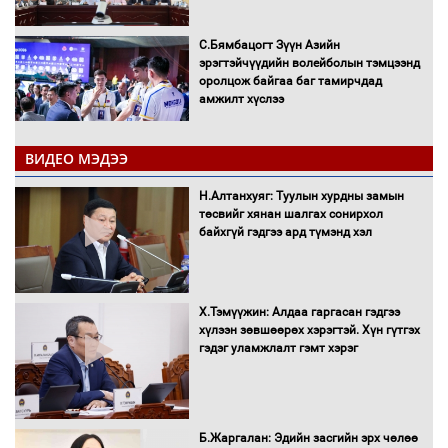
С.Бямбацогт Зүүн Азийн
эрэгтэйчүүдийн волейболын тэмцээнд
оролцож байгаа баг тамирчдад
амжилт хүслээ
ВИДЕО МЭДЭЭ
Автобензин, дизель түлшний онцгой
Н.Алтанхуяг: Туулын хурдны замын
албан татварыг тэглэлээ
төсвийг хянан шалгах сонирхол
байхгүй гэдгээ ард түмэнд хэл
Х.Тэмүүжин: Алдаа гаргасан гэдгээ
Санхүүгийн хэмнэлтийн горимд эрүүл
хүлээн зөвшөөрөх хэрэгтэй. Хүн гүтгэх
мэндийн салбар хамаарахгүй
гэдэг уламжлалт гэмт хэрэг
Нөөцийн махны худалдаа,
Б.Жаргалан: Эдийн засгийн эрх чөлөө