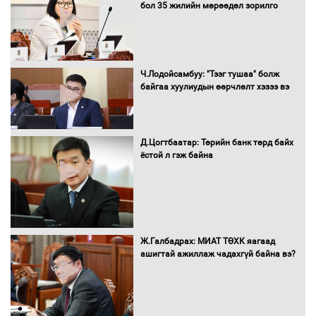
борлуулалтыг нээлттэй ил тод
бол 35 жилийн мөрөөдөл зорилго
болгоно
Монгол Улс “COP17”-д “Тал хээрийн
Ч.Лодойсамбуу: "Тээг тушаа" болж
төлөвлөгөө”-гөө танилцуулна
байгаа хуулиудын өөрчлөлт хэзээ вэ
Д.Цогтбаатар: Төрийн банк төрд байх
ёстой л гэж байна
16 төрлийн эмийг нэг эх үүсвэрээс
худалдан авах журмыг баталлаа
Бүх шатанд хэмнэлтийн горимд
Ж.Галбадрах: МИАТ ТӨХК яагаад
шилжиж, найр наадам, зөвлөгөөн,
ашигтай ажиллаж чадахгүй байна вэ?
гадаад томилолтыг хориглолоо