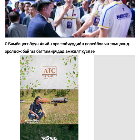
С.Бямбацогт Зүүн Азийн эрэгтэйчүүдийн волейболын тэмцээнд
оролцож байгаа баг тамирчдад амжилт хүслээ