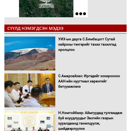
СҮҮЛД НЭМЭГДСЭН МЭДЭЭ
УИХ-ын дарга С.Бямбацогт Сутай
хайрхны тэнгэрийг тахих тахилгад
оролцлоо
С.Амарсайхан: Иргэдийг хохироосон
ААН-ийн нуугтмал хөрөнгийг
битүүмжлэнэ
Н.Номтойбаяр: Аймгуудад тулгамдаж
буй асуудлуудыг Засгийн газрын
хуралдаанд танилцуулж,
шийдвэрлүүлнэ