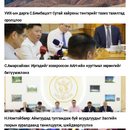
УИХ-ын дарга С.Бямбацогт Сутай хайрхны тэнгэрийг тахих тахилгад
оролцлоо
С.Амарсайхан: Иргэдийг хохироосон ААН-ийн нуугтмал хөрөнгийг
битүүмжлэнэ
Н.Номтойбаяр: Аймгуудад тулгамдаж буй асуудлуудыг Засгийн
газрын хуралдаанд танилцуулж, шийдвэрлүүлнэ