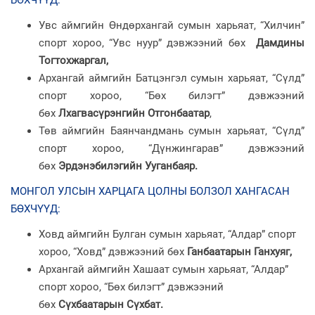
Увс аймгийн Өндөрхангай сумын харьяат, “Хилчин”
спорт хороо, “Увс нуур” дэвжээний бөх
Дамдины
Тогтохжаргал,
Архангай аймгийн Батцэнгэл сумын харьяат, “Сүлд”
спорт хороо, “Бөх билэгт” дэвжээний
бөх
Лхагвасүрэнгийн Отгонбаатар
,
Төв аймгийн Баянчандмань сумын харьяат, “Сүлд”
спорт хороо, “Дүнжингарав” дэвжээний
бөх
Эрдэнэбилэгийн Ууганбаяр.
МОНГОЛ УЛСЫН ХАРЦАГА ЦОЛНЫ БОЛЗОЛ ХАНГАСАН
БӨХЧҮҮД:
Ховд аймгийн Булган сумын харьяат, “Алдар” спорт
хороо, “Ховд” дэвжээний бөх
Ганбаатарын Ганхуяг,
Архангай аймгийн Хашаат сумын харьяат, “Алдар”
спорт хороо, “Бөх билэгт” дэвжээний
бөх
Сүхбаатарын Сүхбат.