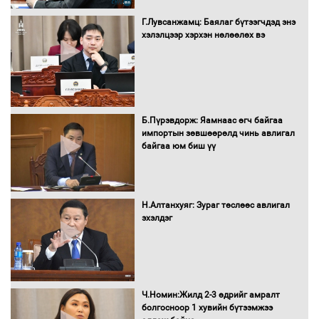
Сайд нар төсвөө хэрхэн зарцуулах вэ?
Г.Лувсанжамц: Баялаг бүтээгчдэд энэ
хэлэлцээр хэрхэн нөлөөлөх вэ
Засгийн газрын ээлжит хуралдаан
болж байна
Б.Пүрэвдорж: Яамнаас өгч байгаа
импортын зөвшөөрөлд чинь авлигал
байгаа юм биш үү
Автомашинд улсын дугаарын тэгш,
сондгойгоор шатахуун олгоно
Н.Алтанхуяг: Зураг төслөөс авлигал
эхэлдэг
Бага орлоготой иргэдийн орлогод
татвар ногдуулахгүй байх эрх зүйн
орчныг бүрдүүллээ
Ч.Номин:Жилд 2-3 өдрийг амралт
болгосноор 1 хувийн бүтээмжээ