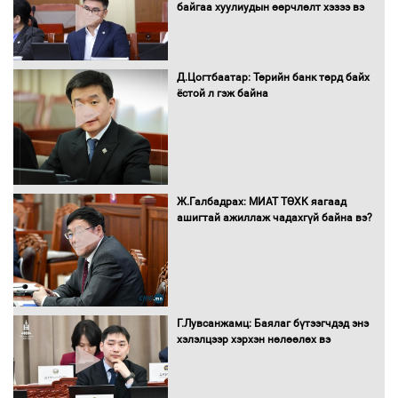
байгаа хуулиудын өөрчлөлт хэзээ вэ
Автобензин, дизель түлшний онцгой
албан татварыг тэглэлээ
Д.Цогтбаатар: Төрийн банк төрд байх
ёстой л гэж байна
Санхүүгийн хэмнэлтийн горимд эрүүл
мэндийн салбар хамаарахгүй
Ж.Галбадрах: МИАТ ТӨХК яагаад
ашигтай ажиллаж чадахгүй байна вэ?
Нөөцийн махны худалдаа,
борлуулалтыг нээлттэй ил тод
болгоно
Г.Лувсанжамц: Баялаг бүтээгчдэд энэ
Монгол Улс “COP17”-д “Тал хээрийн
хэлэлцээр хэрхэн нөлөөлөх вэ
төлөвлөгөө”-гөө танилцуулна