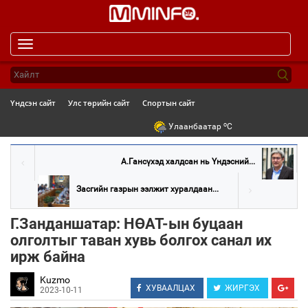
Toggle
navigation
Үндсэн сайт
Улс төрийн сайт
Спортын сайт
o
Улаанбаатар
C
А.Гансүхэд халдсан нь Үндэсний...
Засгийн газрын ээлжит хуралдаан...
Г.Занданшатар: НӨАТ-ын буцаан
олголтыг таван хувь болгох санал их
ирж байна
Kuzmo
ХУВААЛЦАХ
ЖИРГЭХ
2023-10-11