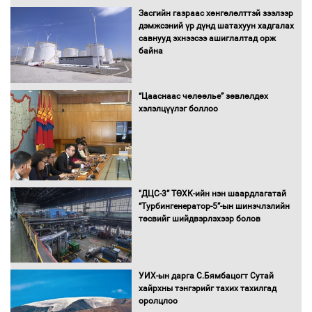
Засгийн газраас хөнгөлөлттэй зээлээр
дэмжсэний үр дүнд шатахуун хадгалах
савнууд эхнээсээ ашиглалтад орж
байна
“Цааснаас чөлөөлье” зөвлөлдөх
хэлэлцүүлэг боллоо
"ДЦС-3” ТӨХК-ийн нэн шаардлагатай
“Турбингенератор-5”-ын шинэчлэлийн
төсвийг шийдвэрлэхээр болов
УИХ-ын дарга С.Бямбацогт Сутай
хайрхны тэнгэрийг тахих тахилгад
оролцлоо