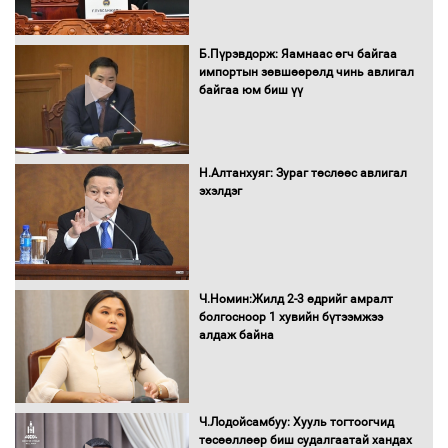
16 төрлийн эмийг нэг эх үүсвэрээс
худалдан авах журмыг баталлаа
Б.Пүрэвдорж: Яамнаас өгч байгаа
импортын зөвшөөрөлд чинь авлигал
байгаа юм биш үү
Бүх шатанд хэмнэлтийн горимд
шилжиж, найр наадам, зөвлөгөөн,
Н.Алтанхуяг: Зураг төслөөс авлигал
гадаад томилолтыг хориглолоо
эхэлдэг
Сайд нар төсвөө хэрхэн зарцуулах вэ?
Ч.Номин:Жилд 2-3 өдрийг амралт
болгосноор 1 хувийн бүтээмжээ
алдаж байна
Засгийн газрын ээлжит хуралдаан
болж байна
Ч.Лодойсамбуу: Хууль тогтоогчид
төсөөллөөр биш судалгаатай хандах