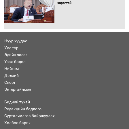
хэрэгтэй
Автомашинд улсын дугаарын тэгш,
сондгойгоор шатахуун олгоно
Нүүр хуудас
Улс төр
Бага орлоготой иргэдийн орлогод
Эдийн засаг
татвар ногдуулахгүй байх эрх зүйн
Үзэл бодол
орчныг бүрдүүллээ
Нийгэм
Дэлхий
Спорт
Энтертайнмент
Хөшөө бүтсэн түүхийг өгүүлэх 7
баримт
Бидний тухай
Редакцийн бодлого
Сурталчилгаа байршуулах
Холбоо барих
Хөвсгөл нуурын лусыг тахих төрийн
тахилгын ёслол боллоо