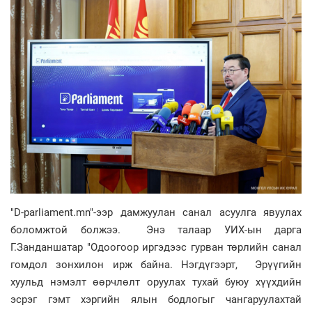
"D-parliament.mn"-ээр дамжуулан санал асуулга явуулах
боломжтой болжээ. Энэ талаар
УИХ-ын дарга
Г.Занданшатар "Одоогоор иргэдээс гурван төрлийн санал
гомдол зонхилон ирж байна. Нэгдүгээрт, Эрүүгийн
хуульд нэмэлт өөрчлөлт оруулах тухай буюу хүүхдийн
эсрэг гэмт хэргийн ялын бодлогыг чангаруулахтай