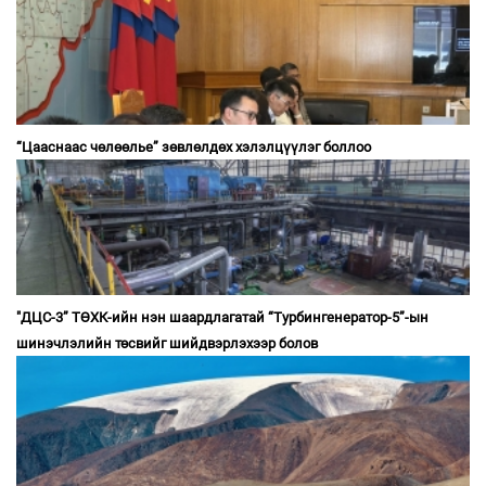
“Цааснаас чөлөөлье” зөвлөлдөх хэлэлцүүлэг боллоо
"ДЦС-3” ТӨХК-ийн нэн шаардлагатай “Турбингенератор-5”-ын
шинэчлэлийн төсвийг шийдвэрлэхээр болов