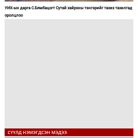
УИХ-ын дарга С.Бямбацогт Сутай хайрхны тэнгэрийг тахих тахилгад
оролцлоо
СҮҮЛД НЭМЭГДСЭН МЭДЭЭ