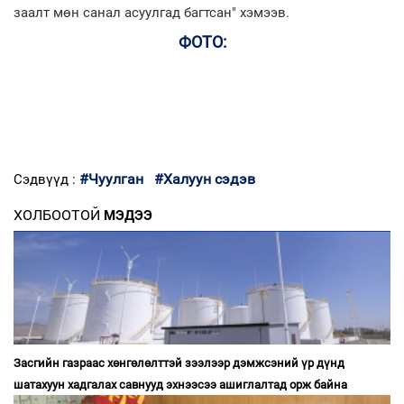
заалт мөн санал асуулгад багтсан" хэмээв.
ФОТО:
#Чуулган
#Халуун сэдэв
Сэдвүүд :
ХОЛБООТОЙ
МЭДЭЭ
Засгийн газраас хөнгөлөлттэй зээлээр дэмжсэний үр дүнд
шатахуун хадгалах савнууд эхнээсээ ашиглалтад орж байна