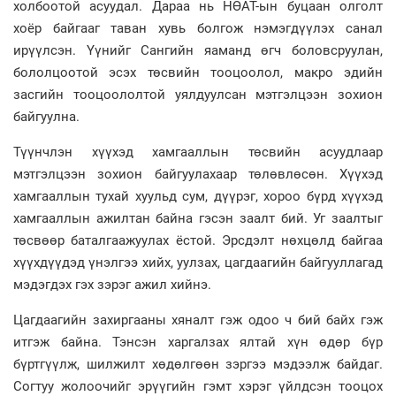
холбоотой асуудал. Дараа нь НӨАТ-ын буцаан олголт
хоёр байгааг таван хувь болгож нэмэгдүүлэх санал
ирүүлсэн. Үүнийг Сангийн яаманд өгч боловсруулан,
бололцоотой эсэх төсвийн тооцоолол, макро эдийн
засгийн тооцоололтой уялдуулсан мэтгэлцээн зохион
байгуулна.
Түүнчлэн хүүхэд хамгааллын төсвийн асуудлаар
мэтгэлцээн зохион байгуулахаар төлөвлөсөн. Хүүхэд
хамгааллын тухай хуульд сум, дүүрэг, хороо бүрд хүүхэд
хамгааллын ажилтан байна гэсэн заалт бий. Уг заалтыг
төсвөөр баталгаажуулах ёстой. Эрсдэлт нөхцөлд байгаа
хүүхдүүдэд үнэлгээ хийх, уулзах, цагдаагийн байгууллагад
мэдэгдэх гэх зэрэг ажил хийнэ.
Цагдаагийн захиргааны хяналт гэж одоо ч бий байх гэж
итгэж байна. Тэнсэн харгалзах ялтай хүн өдөр бүр
бүртгүүлж, шилжилт хөдөлгөөн зэргээ мэдээлж байдаг.
Согтуу жолоочийг эрүүгийн гэмт хэрэг үйлдсэн тооцох