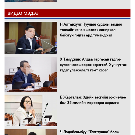
ВИДЕО МЭДЭЭ
С.Амарсайхан: Иргэдийг хохироосон
Н.Алтанхуяг: Туулын хурдны замын
ААН-ийн нуугтмал хөрөнгийг
төсвийг хянан шалгах сонирхол
битүүмжлэнэ
байхгүй гэдгээ ард түмэнд хэл
Х.Тэмүүжин: Алдаа гаргасан гэдгээ
Н.Номтойбаяр: Аймгуудад тулгамдаж
хүлээн зөвшөөрөх хэрэгтэй. Хүн гүтгэх
буй асуудлуудыг Засгийн газрын
гэдэг уламжлалт гэмт хэрэг
хуралдаанд танилцуулж,
шийдвэрлүүлнэ
С.Бямбацогт Зүүн Азийн
Б.Жаргалан: Эдийн засгийн эрх чөлөө
эрэгтэйчүүдийн волейболын тэмцээнд
бол 35 жилийн мөрөөдөл зорилго
оролцож байгаа баг тамирчдад
амжилт хүслээ
Ч.Лодойсамбуу: "Тээг тушаа" болж