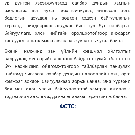
үр дүнтэй хэрэгжүүлэхэд салбар дундын хамтын
ажиллагаа нэн чухал. Эрэгтэйчүүдэд чиглэсэн цогц
бодлогын асуудал нь зөвхөн хэдхэн байгууллагын
хүрээнд шийдвэрлэх асуудал биш тул бүх салбарын
байгууллага, олон нийтийн оролцоотойгоор анхаарал
хандуулж, арга хэмжээ авч хэрэгжүүлэх нь чухал байна.
Эхний ээлжинд зан үйлийн хэвшмэл ойлголтыг
залруулах, жендэрийн эрх тэгш байдлын тухай ойлголтыг
бүх насныханд ойлгомжтойгоор тайлбарлан таниулах,
нийгэмд чиглэсэн салбар дундын нөлөөллийн аян, арга
хэмжээг зохион байгуулахаар зорьж байна. Энэ хүрээнд
бид мөн олон улсын байгууллагатай хамтран ажиллаж,
тэдгээрийн зөвлөмж, дэмжлэг авахыг эрэлхийлж байна.
ФОТО: