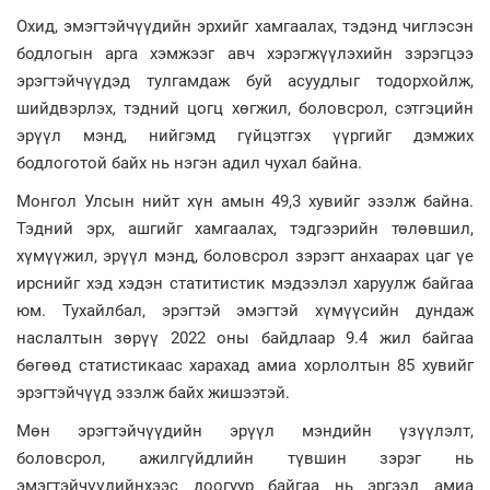
Охид, эмэгтэйчүүдийн эрхийг хамгаалах, тэдэнд чиглэсэн
бодлогын арга хэмжээг авч хэрэгжүүлэхийн зэрэгцээ
эрэгтэйчүүдэд тулгамдаж буй асуудлыг тодорхойлж,
шийдвэрлэх, тэдний цогц хөгжил, боловсрол, сэтгэцийн
эрүүл мэнд, нийгэмд гүйцэтгэх үүргийг дэмжих
бодлоготой байх нь нэгэн адил чухал байна.
Монгол Улсын нийт хүн амын 49,3 хувийг эзэлж байна.
Тэдний эрх, ашгийг хамгаалах, тэдгээрийн төлөвшил,
хүмүүжил, эрүүл мэнд, боловсрол зэрэгт анхаарах цаг үе
ирснийг хэд хэдэн статитистик мэдээлэл харуулж байгаа
юм. Тухайлбал, эрэгтэй эмэгтэй хүмүүсийн дундаж
наслалтын зөрүү 2022 оны байдлаар 9.4 жил байгаа
бөгөөд статистикаас харахад амиа хорлолтын 85 хувийг
эрэгтэйчүүд эзэлж байх жишээтэй.
Мөн эрэгтэйчүүдийн эрүүл мэндийн үзүүлэлт,
боловсрол, ажилгүйдлийн түвшин зэрэг нь
эмэгтэйчүүдийнхээс доогуур байгаа нь эргээд амиа