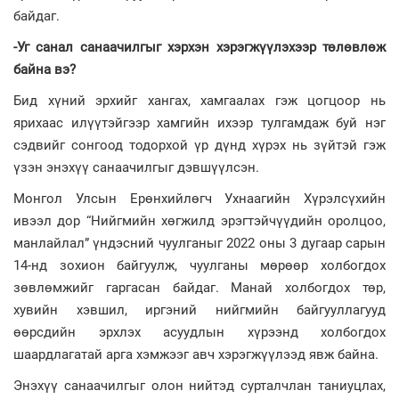
байдаг.
-Уг санал санаачилгыг хэрхэн хэрэгжүүлэхээр төлөвлөж
байна вэ?
Бид хүний эрхийг хангах, хамгаалах гэж цогцоор нь
ярихаас илүүтэйгээр хамгийн ихээр тулгамдаж буй нэг
сэдвийг сонгоод тодорхой үр дүнд хүрэх нь зүйтэй гэж
үзэн энэхүү санаачилгыг дэвшүүлсэн.
Монгол Улсын Ерөнхийлөгч Ухнаагийн Хүрэлсүхийн
ивээл дор “Нийгмийн хөгжилд эрэгтэйчүүдийн оролцоо,
манлайлал” үндэсний чуулганыг 2022 оны 3 дугаар сарын
14-нд зохион байгуулж, чуулганы мөрөөр холбогдох
зөвлөмжийг гаргасан байдаг. Манай холбогдох төр,
хувийн хэвшил, иргэний нийгмийн байгууллагууд
өөрсдийн эрхлэх асуудлын хүрээнд холбогдох
шаардлагатай арга хэмжээг авч хэрэгжүүлээд явж байна.
Энэхүү санаачилгыг олон нийтэд сурталчлан таниуцлах,