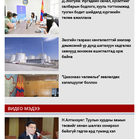
Д.Энхтуяа: Иргэдийн санал, хүсэлтийг
салбарын бодлого, хууль тогтоомжид
тусган бодит шийдэлд хүргэхийн
төлөө ажиллана
Засгийн газраас хөнгөлөлттэй зээлээр
дэмжсэний үр дүнд шатахуун хадгалах
савнууд эхнээсээ ашиглалтад орж
байна
“Цааснаас чөлөөлье” зөвлөлдөх
хэлэлцүүлэг боллоо
ВИДЕО МЭДЭЭ
Н.Алтанхуяг: Туулын хурдны замын
"ДЦС-3” ТӨХК-ийн нэн шаардлагатай
төсвийг хянан шалгах сонирхол
“Турбингенератор-5”-ын шинэчлэлийн
байхгүй гэдгээ ард түмэнд хэл
төсвийг шийдвэрлэхээр болов