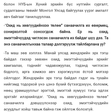
болон НҮБ-ын Хүний эрхийн бүс нутгийн сургалт,
судалгааны төвийг Монгол Улсад байгуулах үүрэг амлалт
авч байгааг танилцууллаа.
-“
Охид нь хөвгүүдийнхээ төлөө” санаачилга их өвөрмөц,
сонирхолтой сонсогдож байна. Ер нь охид,
эмэгтэйчүүдэд чиглэсэн санаачилга их байдаг шүү дээ. Та
энэ санаачилгынхаа талаар дэлгэрүүлж тайлбарлана уу?
-Та маш зөв хэллээ. Манай улсад жендэрийн эрх тэгш
байдал гэхээр зөвхөн охид, эмэгтэйчүүдийн эрхийг
хамгаалах, тэднийг чадавхжуулах, тэдэнд чиглэсэн
бодлого, арга хэмжээ авч хэрэгжүүлэх ёстой мэтээр
ойлгодог. Жендэрийн эрх тэгш байдал гэдэг нь тухайн
нийгэмд тодорхой үнэ цэнэ бүхий бүтээгдэхүүн, боломж,
нөөц урамшууллыг эрэгтэй, эмэгтэй хүмүүс тэгш эдлэх
эрхтэйг илэрхийлдэг. “Охид нь хөвгүүдийнхээ төлөө”
санаачилга дэвшүүлснээр охид, эмэгтэйчүүдийн
асуудлыг хойш тавьж байна гэж ойлгож болохгүй.