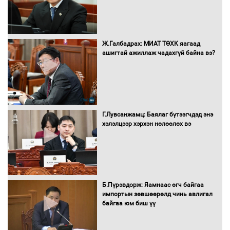
оролцож байгаа баг тамирчдад
амжилт хүслээ
Ж.Галбадрах: МИАТ ТӨХК яагаад
ашигтай ажиллаж чадахгүй байна вэ?
Автобензин, дизель түлшний онцгой
албан татварыг тэглэлээ
Г.Лувсанжамц: Баялаг бүтээгчдэд энэ
Санхүүгийн хэмнэлтийн горимд эрүүл
хэлэлцээр хэрхэн нөлөөлөх вэ
мэндийн салбар хамаарахгүй
Нөөцийн махны худалдаа,
Б.Пүрэвдорж: Яамнаас өгч байгаа
борлуулалтыг нээлттэй ил тод
импортын зөвшөөрөлд чинь авлигал
болгоно
байгаа юм биш үү