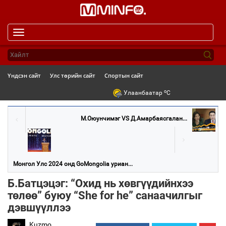
Toggle
navigation
Үндсэн сайт
Улс төрийн сайт
Спортын сайт
o
Улаанбаатар
C
М.Оюунчимэг VS Д.Амарбаясгалан...
Монгол Улс 2024 онд GoMongolia уриан...
Б.Батцэцэг: “Охид нь хөвгүүдийнхээ
төлөө” буюу “She for he” санаачилгыг
дэвшүүллээ
Kuzmo