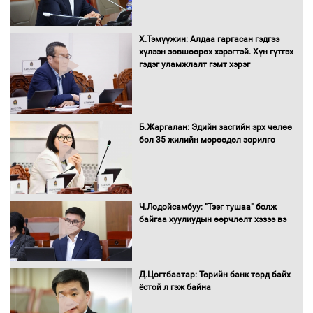
Х.Тэмүүжин: Алдаа гаргасан гэдгээ
УИХ-ын дарга С.Бямбацогт Сутай
хүлээн зөвшөөрөх хэрэгтэй. Хүн гүтгэх
хайрхны тэнгэрийг тахих тахилгад
гэдэг уламжлалт гэмт хэрэг
оролцлоо
Б.Жаргалан: Эдийн засгийн эрх чөлөө
С.Амарсайхан: Иргэдийг хохироосон
бол 35 жилийн мөрөөдөл зорилго
ААН-ийн нуугтмал хөрөнгийг
битүүмжлэнэ
Ч.Лодойсамбуу: "Тээг тушаа" болж
Н.Номтойбаяр: Аймгуудад тулгамдаж
байгаа хуулиудын өөрчлөлт хэзээ вэ
буй асуудлуудыг Засгийн газрын
хуралдаанд танилцуулж,
шийдвэрлүүлнэ
Д.Цогтбаатар: Төрийн банк төрд байх
ёстой л гэж байна
С.Бямбацогт Зүүн Азийн
эрэгтэйчүүдийн волейболын тэмцээнд