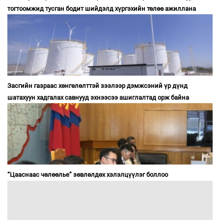
тогтоомжид тусган бодит шийдэлд хүргэхийн төлөө ажиллана
Засгийн газраас хөнгөлөлттэй зээлээр дэмжсэний үр дүнд
шатахуун хадгалах савнууд эхнээсээ ашиглалтад орж байна
“Цааснаас чөлөөлье” зөвлөлдөх хэлэлцүүлэг боллоо