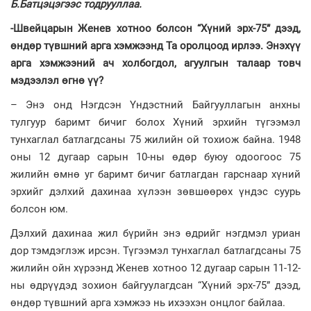
Б.Батцэцэгээс тодрууллаа.
-Швейцарын Женев хотноо болсон “Хүний эрх-75” дээд,
өндөр түвшний арга хэмжээнд Та оролцоод ирлээ. Энэхүү
арга хэмжээний ач холбогдол, агуулгын талаар товч
мэдээлэл өгнө үү?
– Энэ онд Нэгдсэн Үндэстний Байгууллагын анхны
тулгуур баримт бичиг болох Хүний эрхийн түгээмэл
тунхаглал батлагдсаны 75 жилийн ой тохиож байна. 1948
оны 12 дугаар сарын 10-ны өдөр буюу одоогоос 75
жилийн өмнө уг баримт бичиг батлагдан гарснаар хүний
эрхийг дэлхий дахинаа хүлээн зөвшөөрөх үндэс суурь
болсон юм.
Дэлхий дахинаа жил бүрийн энэ өдрийг нэгдмэл уриан
дор тэмдэглэж ирсэн. Түгээмэл тунхаглал батлагдсаны 75
жилийн ойн хүрээнд Женев хотноо 12 дугаар сарын 11-12-
ны өдрүүдэд зохион байгуулагдсан “Хүний эрх-75” дээд,
өндөр түвшний арга хэмжээ нь ихээхэн онцлог байлаа.