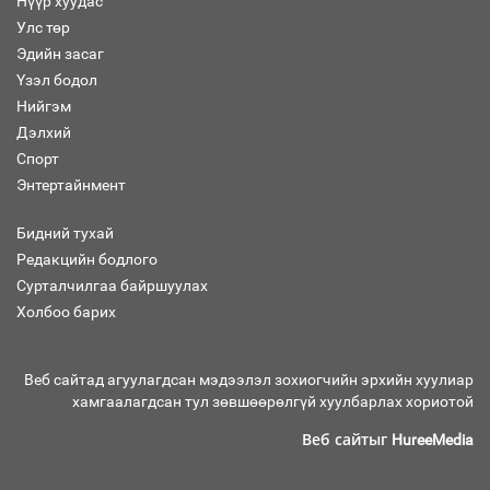
Нүүр хуудас
Улс төр
Эдийн засаг
Засгийн газрын ээлжит хуралдаан
болж байна
Үзэл бодол
Нийгэм
Дэлхий
Спорт
Энтертайнмент
Автомашинд улсын дугаарын тэгш,
сондгойгоор шатахуун олгоно
Бидний тухай
Редакцийн бодлого
Сурталчилгаа байршуулах
Холбоо барих
Бага орлоготой иргэдийн орлогод
татвар ногдуулахгүй байх эрх зүйн
орчныг бүрдүүллээ
Веб сайтад агуулагдсан мэдээлэл зохиогчийн эрхийн хуулиар
хамгаалагдсан тул зөвшөөрөлгүй хуулбарлах хориотой
Веб сайтыг
HureeMedia
Хөшөө бүтсэн түүхийг өгүүлэх 7