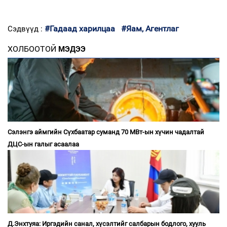
#Гадаад харилцаа
#Яам, Агентлаг
Сэдвүүд :
ХОЛБООТОЙ
МЭДЭЭ
Сэлэнгэ аймгийн Сүхбаатар суманд 70 МВт-ын хүчин чадалтай
ДЦС-ын галыг асаалаа
Д.Энхтуяа: Иргэдийн санал, хүсэлтийг салбарын бодлого, хууль