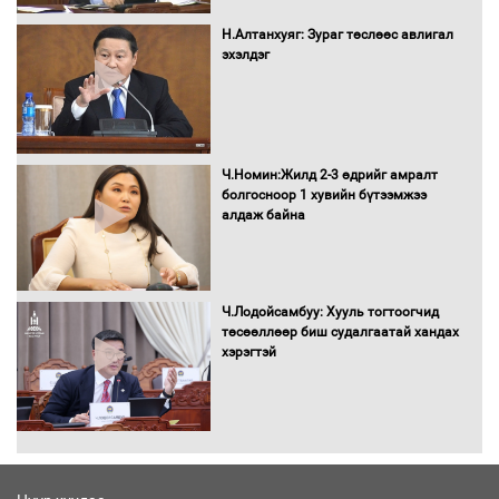
Монгол Улс “COP17”-д “Тал хээрийн
Н.Алтанхуяг: Зураг төслөөс авлигал
төлөвлөгөө”-гөө танилцуулна
эхэлдэг
16 төрлийн эмийг нэг эх үүсвэрээс
Ч.Номин:Жилд 2-3 өдрийг амралт
худалдан авах журмыг баталлаа
болгосноор 1 хувийн бүтээмжээ
алдаж байна
Бүх шатанд хэмнэлтийн горимд
Ч.Лодойсамбуу: Хууль тогтоогчид
шилжиж, найр наадам, зөвлөгөөн,
төсөөллөөр биш судалгаатай хандах
гадаад томилолтыг хориглолоо
хэрэгтэй
Сайд нар төсвөө хэрхэн зарцуулах вэ?