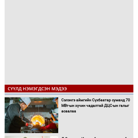
СҮҮЛД НЭМЭГДСЭН МЭДЭЭ
Сэлэнгэ аймгийн Сүхбаатар суманд 70
МВт-ын хүчин чадалтай ДЦС-ын галыг
асаалаа