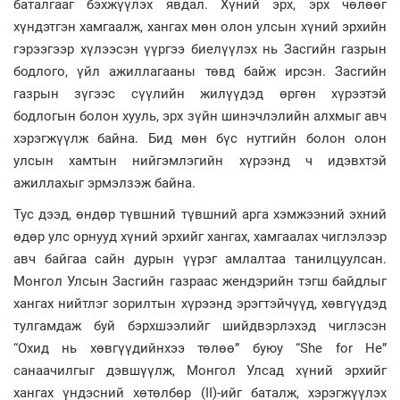
баталгааг бэхжүүлэх явдал. Хүний эрх, эрх чөлөөг
хүндэтгэн хамгаалж, хангах мөн олон улсын хүний эрхийн
гэрээгээр хүлээсэн үүргээ биелүүлэх нь Засгийн газрын
бодлого, үйл ажиллагааны төвд байж ирсэн. Засгийн
газрын зүгээс сүүлийн жилүүдэд өргөн хүрээтэй
бодлогын болон хууль, эрх зүйн шинэчлэлийн алхмыг авч
хэрэгжүүлж байна. Бид мөн бүс нутгийн болон олон
улсын хамтын нийгэмлэгийн хүрээнд ч идэвхтэй
ажиллахыг эрмэлзэж байна.
Тус дээд, өндөр түвшний түвшний арга хэмжээний эхний
өдөр улс орнууд хүний эрхийг хангах, хамгаалах чиглэлээр
авч байгаа сайн дурын үүрэг амлалтаа танилцуулсан.
Монгол Улсын Засгийн газраас жендэрийн тэгш байдлыг
хангах нийтлэг зорилтын хүрээнд эрэгтэйчүүд, хөвгүүдэд
тулгамдаж буй бэрхшээлийг шийдвэрлэхэд чиглэсэн
“Охид нь хөвгүүдийнхээ төлөө” буюу “She for He”
санаачилгыг дэвшүүлж, Монгол Улсад хүний эрхийг
хангах үндэсний хөтөлбөр (II)-ийг баталж, хэрэгжүүлэх