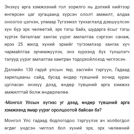
Энэхүү арга хэмжээний гол зорилго нь дэлхий нийтээр
өнгөрсөн цаг хугацаанд хүрсэн ололт амжилт, алдаа
оноогоо цэгнэн, улмаар Түгээмэл тунхаглалд дэвшүүлсэн
хүн бүр эрх чөлөөтэй, эрх тэгш байх, шударга ёсыг тэгш
хүртэх баталгааг хангах үүрэг амлалтаа сэргээн санаж,
ирэх 25 жилд хүний эрхийг түгээмлээр хангах хүч
чармайлтаа эрчимжүүлэх, энэ хүрээнд бүх түншлэгч
талууд үүрэг амлалтаа хамтран тодорхойлоход чиглэсэн.
Дэлхийн 130 гаруй улсын төр, засгийн тэргүүн, Гадаад
харилцааны сайд, бусад өндөр түвшний зочид хуран
цугласан энэхүү дээд, өндөр түвшний арга хэмжээ
амжилттай болж өндөрлөлөө.
-Монгол Улсын зүгээс уг дээд, өндөр түвшний арга
хэмжээнд ямар үүрэг оролцоотой байсан бэ?
Монгол Улс гадаад бодлогодоо тэргүүлэх ач холбогдол
өгдөг үндсэн чиглэл бол хүний эрх, эрх чөлөөний