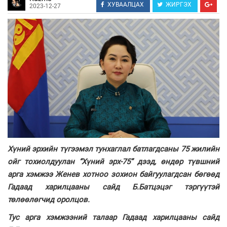
ХУВААЛЦАХ
ЖИРГЭХ
2023-12-27
Хүний эрхийн түгээмэл тунхаглал батлагдсаны 75 жилийн
ойг тохиолдуулан “Хүний эрх-75” дээд, өндөр түвшний
арга хэмжээ Женев хотноо зохион байгуулагдсан бөгөөд
Гадаад харилцааны сайд Б.Батцэцэг тэргүүтэй
төлөөлөгчид оролцов.
Тус арга хэмжээний талаар Гадаад харилцааны сайд