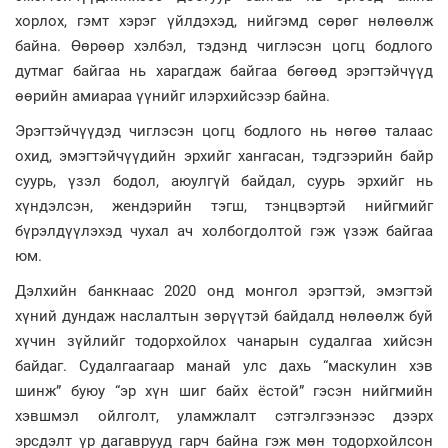
хорлох, гэмт хэрэг үйлдэхэд, нийгэмд сөрөг нөлөөлж
байна. Өөрөөр хэлбэл, тэдэнд чиглэсэн цогц бодлого
дутмаг байгаа нь харагдаж байгаа бөгөөд эрэгтэйчүүд
өөрийн амиараа үүнийг илэрхийсээр байна.
Эрэгтэйчүүдэд чиглэсэн цогц бодлого нь нөгөө талаас
охид, эмэгтэйчүүдийн эрхийг хангасан, тэдгээрийн байр
суурь, үзэл бодол, аюулгүй байдал, суурь эрхийг нь
хүндэлсэн, жендэрийн тэгш, тэнцвэртэй нийгмийг
бүрэлдүүлэхэд чухал ач холбогдолтой гэж үзэж байгаа
юм.
Дэлхийн банкнаас 2020 онд монгол эрэгтэй, эмэгтэй
хүний дундаж наслалтын зөрүүтэй байдалд нөлөөлж буй
хүчин зүйлийг тодорхойлох чанарын судалгаа хийсэн
байдаг. Судалгаагаар манай улс дахь “маскулин хэв
шинж” буюу “эр хүн шиг байх ёстой” гэсэн нийгмийн
хэвшмэл ойлголт, уламжлалт сэтгэлгээнээс дээрх
эрсдэлт үр дагаврууд гарч байна гэж мөн тодорхойлсон