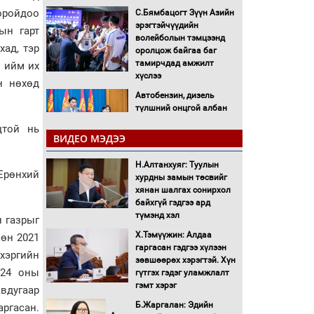
оройдоо
С.Бямбацогт Зүүн Азийн
эрэгтэйчүүдийн
ын гарт
волейболын тэмцээнд
хад, тэр
оролцож байгаа баг
тамирчдад амжилт
н ийм их
хүслээ
н нөхөд
Автобензин, дизель
түлшний онцгой албан
татварыг тэглэлээ
цтой нь
ВИДЕО МЭДЭЭ
Санхүүгийн хэмнэлтийн
Н.Алтанхуяг: Туулын
горимд эрүүл мэндийн
 Ерөнхий
хурдны замын төсвийг
салбар хамаарахгүй
хянан шалгах сонирхол
байхгүй гэдгээ ард
Нөөцийн махны
түмэнд хэл
н газрыг
худалдаа, борлуулалтыг
Х.Тэмүүжин: Алдаа
нээлттэй ил тод болгоно
Мөн 2021
гаргасан гэдгээ хүлээн
 хэргийн
зөвшөөрөх хэрэгтэй. Хүн
Монгол Улс “COP17”-д
024 оны
гүтгэх гэдэг уламжлалт
“Тал хээрийн
гэмт хэрэг
вдугаар
төлөвлөгөө”-гөө
Б.Жаргалан: Эдийн
аргасан.
танилцуулна