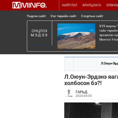
НИЙТЛЭЛ
ЯРИЛЦЛАГА
ЕРӨНХ
Үндсэн сайт
Улс төрийн сайт
Спортын сайт
XVII жарны 
ОНЦЛОХ
тайх төрийн
МЭДЭЭ
эрхэмлэн хү
Монгол Улсы
Л.Оюун-Эрд
Л.Оюун-Эрдэнэ яага
холбосон бэ?!
ГАРЬД
2024-04-05