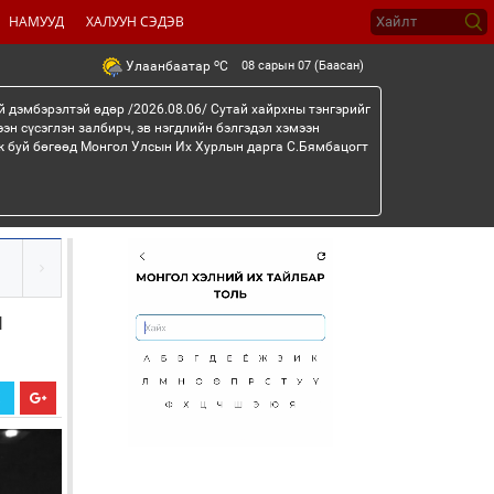
НАМУУД
ХАЛУУН СЭДЭВ
o
08 сарын 07 (Баасан)
Улаанбаатар
C
й дэмбэрэлтэй өдөр /2026.08.06/ Сутай хайрхны тэнгэрийг
эн сүсэглэн залбирч, эв нэгдлийн бэлгэдэл хэмээн
эж буй бөгөөд Монгол Улсын Их Хурлын дарга С.Бямбацогт
й
Х