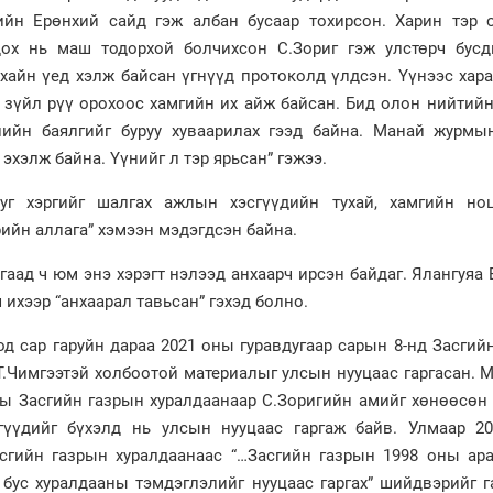
гийн Ерөнхий сайд гэж албан бусаар тохирсон. Харин тэр 
ох нь маш тодорхой болчихсон С.Зориг гэж улстөрч бусд
хайн үед хэлж байсан үгнүүд протоколд үлдсэн. Үүнээс хара
г зүйл рүү орохоос хамгийн их айж байсан. Бид олон нийтий
илийн баялгийг буруу хуваарилах гээд байна. Манай журмы
эхэлж байна. Үүнийг л тэр ярьсан” гэжээ.
уг хэргийг шалгах ажлын хэсгүүдийн тухай, хамгийн но
рийн аллага” хэмээн мэдэгдсэн байна.
гаад ч юм энэ хэрэгт нэлээд анхаарч ирсэн байдаг. Ялангуяа
ихээр “анхаарал тавьсан” гэхэд болно.
д сар гаруйн дараа 2021 оны гуравдугаар сарын 8-нд Засгий
Т.Чимгээтэй холбоотой материалыг улсын нууцаас гаргасан. 
ны Засгийн газрын хуралдаанаар С.Зоригийн амийг хөнөөсөн
гүүдийг бүхэлд нь улсын нууцаас гаргаж байв. Улмаар 2
сгийн газрын хуралдаанаас “…Засгийн газрын 1998 оны ара
бус хуралдааны тэмдэглэлийг нууцаас гаргах” шийдвэрийг г