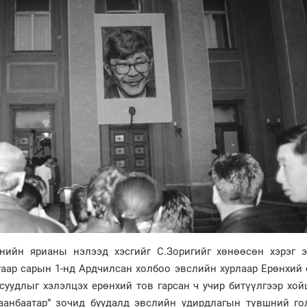
нийн ярианы нэлээд хэсгийг С.Зоригийг хөнөөсөн хэрэг э
угаар сарын 1-нд Ардчилсан холбоо эвслийн хурлаар Ерөнхий
асуудлыг хэлэлцэх ерөнхий тов гарсан ч учир битүүлгээр хо
лаанбаатар” зочид буудалд эвслийн удирдлагын түвшний го