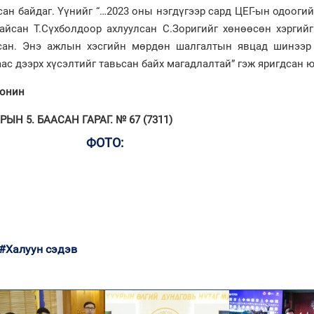
сан байдаг. Үүнийг “…2023 оны нэгдүгээр сард ЦЕГ-ын одоогий
айсан Т.Сүхболдоор ахлуулсан С.Зоригийг хөнөөсөн хэргийг
йсан. Энэ ажлын хэсгийн мөрдөн шалгалтын явцад шинээр
аас дээрх хүсэлтийг тавьсан байх магадлалтай” гэж яригдсан 
сонин
ЫН 5. БААСАН ГАРАГ. № 67 (7311)
ФОТО:
#Халуун сэдэв