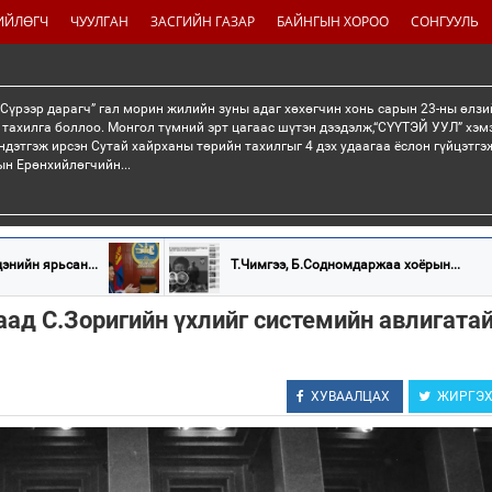
ИЙЛӨГЧ
ЧУУЛГАН
ЗАСГИЙН ГАЗАР
БАЙНГЫН ХОРОО
СОНГУУЛЬ
“Сүрээр дарагч” гал морин жилийн зуны адаг хөхөгчин хонь сарын 23-ны өлзи
 тахилга боллоо. Монгол түмний эрт цагаас шүтэн дээдэлж,“СҮҮТЭЙ УУЛ” хэмэ
ндэтгэж ирсэн Сутай хайрханы төрийн тахилгыг 4 дэх удаагаа ёслон гүйцэтг
н Ерөнхийлөгчийн...
энийн ярьсан...
Т.Чимгээ, Б.Содномдаржаа хоёрын...
ад С.Зоригийн үхлийг системийн авлигата
ХУВААЛЦАХ
ЖИРГЭ