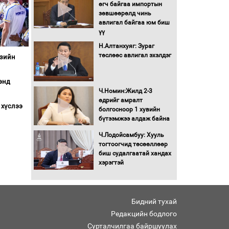
Бага орлоготой
өгч байгаа импортын
иргэдийн орлогод
зөвшөөрөлд чинь
татвар ногдуулахгүй
авлигал байгаа юм биш
байх эрх зүйн орчныг
үү
бүрдүүллээ
Н.Алтанхуяг: Зураг
Хөшөө бүтсэн түүхийг
төслөөс авлигал эхэлдэг
Азийн
өгүүлэх 7 баримт
энд
Хөвсгөл нуурын лусыг
Ч.Номин:Жилд 2-3
тахих төрийн тахилгын
өдрийг амралт
 хүслээ
ёслол боллоо
болгосноор 1 хувийн
бүтээмжээ алдаж байна
“Хар жагсаалт”-ын
Ч.Лодойсамбуу: Хууль
асуудлыг цэгцлэх
тогтоогчид төсөөллөөр
чиглэлээр
биш судалгаатай хандах
Монголбанкны
хэрэгтэй
удирдлагад 30 хоногийн
хугацаатай үүрэг өглөө
Ерөнхий сайд Н.Учрал
Бидний тухай
олимпиадын хүрээнд
гарсан зардлыг
Редакцийн бодлого
шийдвэрлэж өгөхөөр
Сурталчилгаа байршуулах