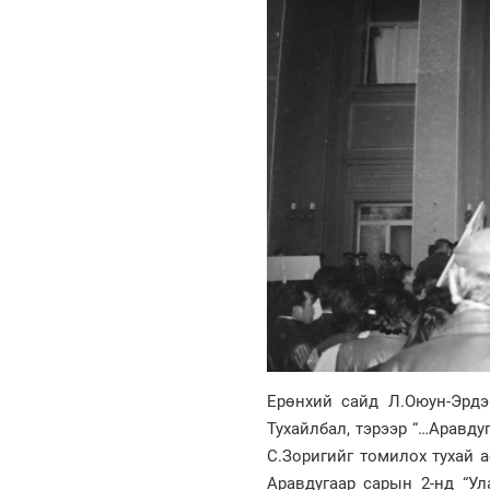
Ерөнхий сайд Л.Оюун-Эрдэ
Тухайлбал, тэрээр “…Аравд
С.Зоригийг томилох тухай 
Аравдугаар сарын 2-нд “У