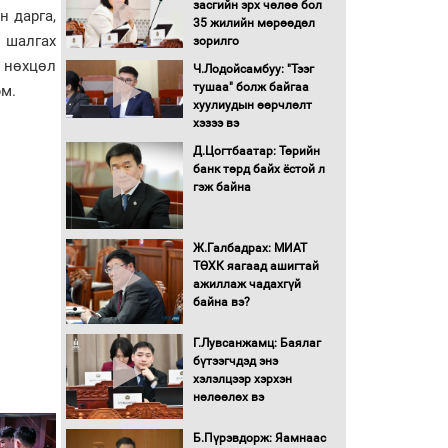
засгийн эрх чөлөө бол
н дарга,
16 төрлийн эмийг нэг эх
35 жилийн мөрөөдөл
үүсвэрээс худалдан авах
 шалгах
зорилго
журмыг баталлаа
 нөхцөл
Ч.Лодойсамбуу: "Тээг
тушаа" болж байгаа
юм.
Бүх шатанд хэмнэлтийн
хуулиудын өөрчлөлт
горимд шилжиж, найр
хэзээ вэ
наадам, зөвлөгөөн,
Д.Цогтбаатар: Төрийн
гадаад томилолтыг
банк төрд байх ёстой л
хориглолоо
гэж байна
Сайд нар төсвөө хэрхэн
зарцуулах вэ?
Ж.Галбадрах: МИАТ
ТӨХК яагаад ашигтай
ажиллаж чадахгүй
Засгийн газрын ээлжит
байна вэ?
хуралдаан болж байна
Г.Лувсанжамц: Баялаг
бүтээгчдэд энэ
Автомашинд улсын
хэлэлцээр хэрхэн
дугаарын тэгш,
нөлөөлөх вэ
сондгойгоор шатахуун
олгоно
Б.Пүрэвдорж: Яамнаас