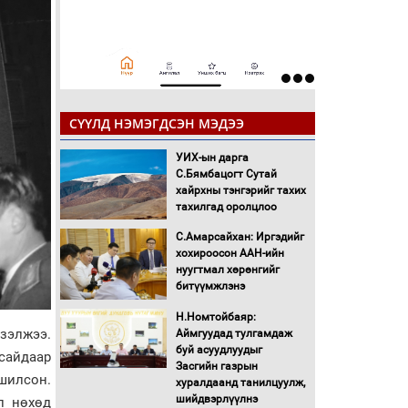
СҮҮЛД НЭМЭГДСЭН МЭДЭЭ
УИХ-ын дарга
С.Бямбацогт Сутай
хайрхны тэнгэрийг тахих
тахилгад оролцлоо
С.Амарсайхан: Иргэдийг
хохироосон ААН-ийн
нуугтмал хөрөнгийг
битүүмжлэнэ
Н.Номтойбаяр:
зэлжээ.
Аймгуудад тулгамдаж
буй асуудлуудыг
 сайдаар
Засгийн газрын
йшилсон.
хуралдаанд танилцуулж,
шийдвэрлүүлнэ
л нөхөд