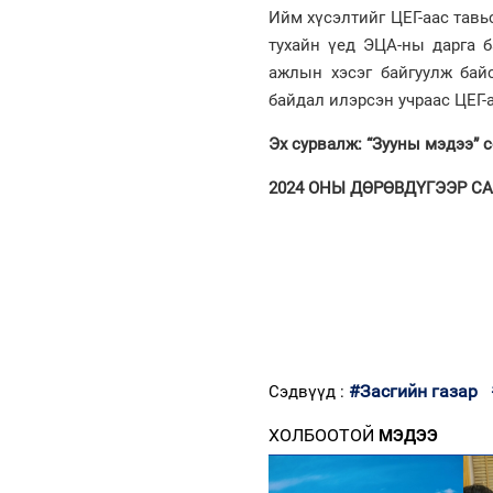
Ийм хүсэлтийг ЦЕГ-аас тавь
тухайн үед ЭЦА-ны дарга б
ажлын хэсэг байгуулж ба
байдал илэрсэн учраас ЦЕГ-
Эх сурвалж: “Зууны мэдээ” 
2024 ОНЫ ДӨРӨВДҮГЭЭР САР
#Засгийн газар
Сэдвүүд :
ХОЛБООТОЙ
МЭДЭЭ