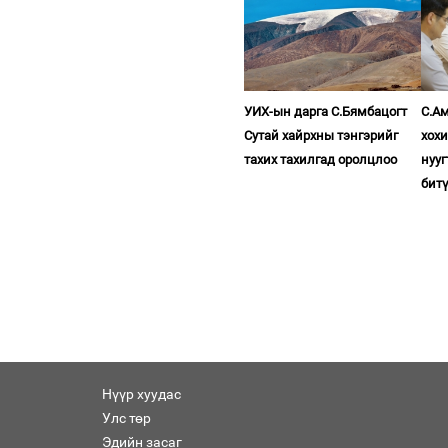
УИХ-ын дарга С.Бямбацогт
С.Ам
Сутай хайрхны тэнгэрийг
хох
тахих тахилгад оролцлоо
нууг
бит
Нүүр хуудас
Улс төр
Эдийн засаг