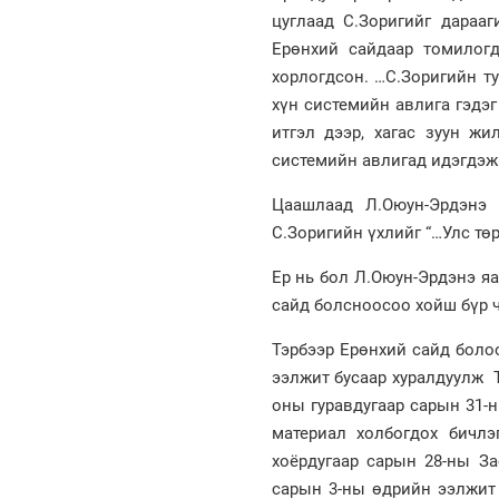
цуглаад С.Зоригийг дараа
Ерөнхий сайдаар томилогд
хорлогдсон. …С.Зоригийн ту
хүн системийн авлига гэдэ
итгэл дээр, хагас зуун ж
системийн авлигад идэгдэж 
Цаашлаад Л.Оюун-Эрдэнэ 
С.Зоригийн үхлийг “…Улс тө
Ер нь бол Л.Оюун-Эрдэнэ яа
сайд болсноосоо хойш бүр ч 
Тэрбээр Ерөнхий сайд болоо
ээлжит бусаар хуралдуулж 
оны гуравдугаар сарын 31-
материал холбогдох бичлэ
хоёрдугаар сарын 28-ны За
сарын 3-ны өдрийн ээлжит 