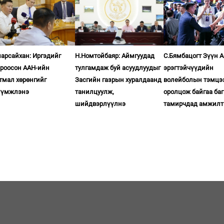
арсайхан: Иргэдийг
Н.Номтойбаяр: Аймгуудад
С.Бямбацогт Зүүн 
ироосон ААН-ийн
тулгамдаж буй асуудлуудыг
эрэгтэйчүүдийн
тмал хөрөнгийг
Засгийн газрын хуралдаанд
волейболын тэмцэ
үүмжлэнэ
танилцуулж,
оролцож байгаа баг
шийдвэрлүүлнэ
тамирчдад амжилт