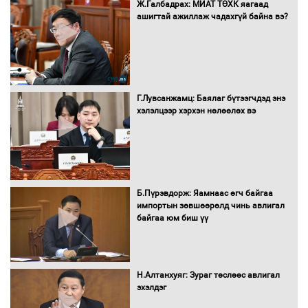
Бүх шатанд хэмнэлтийн горимд
Ж.Галбадрах: МИАТ ТӨХК яагаад
шилжиж, найр наадам, зөвлөгөөн,
ашигтай ажиллаж чадахгүй байна вэ?
гадаад томилолтыг хориглолоо
Сайд нар төсвөө хэрхэн зарцуулах вэ?
Г.Лувсанжамц: Баялаг бүтээгчдэд энэ
хэлэлцээр хэрхэн нөлөөлөх вэ
Засгийн газрын ээлжит хуралдаан
болж байна
Б.Пүрэвдорж: Яамнаас өгч байгаа
импортын зөвшөөрөлд чинь авлигал
байгаа юм биш үү
Автомашинд улсын дугаарын тэгш,
сондгойгоор шатахуун олгоно
Н.Алтанхуяг: Зураг төслөөс авлигал
эхэлдэг