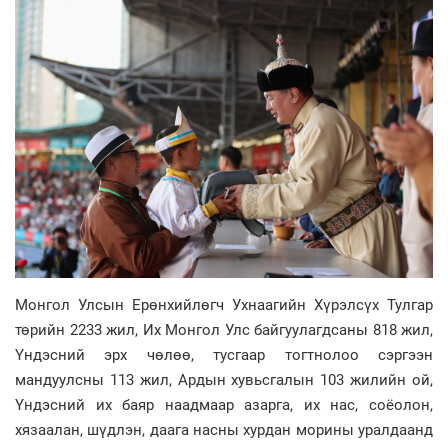
Монгол Улсын Ерөнхийлөгч Ухнаагийн Хүрэлсүх Тулгар
төрийн 2233 жил, Их Монгол Улс байгуулагдсаны 818 жил,
Үндэсний эрх чөлөө, тусгаар тогтнолоо сэргээн
мандуулсны 113 жил, Ардын хувьсгалын 103 жилийн ой,
Үндэсний их баяр наадмаар азарга, их нас, соёолон,
хязаалан, шүдлэн, даага насны хурдан морины уралдаанд