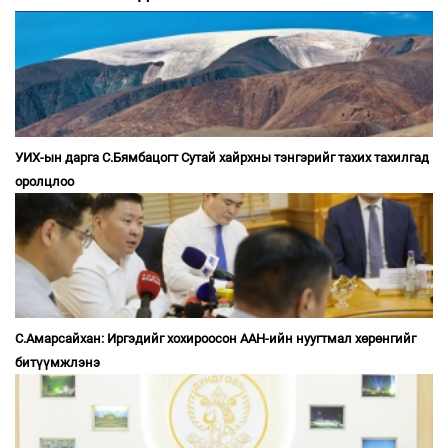
УИХ-ын дарга С.Бямбацогт Сутай хайрхны тэнгэрийг тахих тахилгад
оролцлоо
С.Амарсайхан: Иргэдийг хохироосон ААН-ийн нуугтмал хөрөнгийг
битүүмжлэнэ