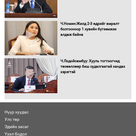
Бага орлоготой иргэдийн орлогод
татвар ногдуулахгүй байх эрх зүйн
орчныг бүрдүүллээ
Ч.Номин:Жилд 2-3 өдрийг амралт
болгосноор 1 хувийн бүтээмжээ
алдаж байна
Хөшөө бүтсэн түүхийг өгүүлэх 7
баримт
Ч.Лодойсамбуу: Хууль тогтоогчид
төсөөллөөр биш судалгаатай хандах
хэрэгтэй
Хөвсгөл нуурын лусыг тахих төрийн
тахилгын ёслол боллоо
Нүүр хуудас
Улс төр
“Хар жагсаалт”-ын асуудлыг цэгцлэх
Эдийн засаг
чиглэлээр Монголбанкны удирдлагад
30 хоногийн хугацаатай үүрэг өглөө
Үзэл бодол