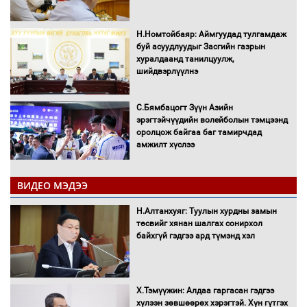
Н.Номтойбаяр: Аймгуудад тулгамдаж
буй асуудлуудыг Засгийн газрын
хуралдаанд танилцуулж,
шийдвэрлүүлнэ
С.Бямбацогт Зүүн Азийн
эрэгтэйчүүдийн волейболын тэмцээнд
оролцож байгаа баг тамирчдад
амжилт хүслээ
ВИДЕО МЭДЭЭ
Автобензин, дизель түлшний онцгой
Н.Алтанхуяг: Туулын хурдны замын
албан татварыг тэглэлээ
төсвийг хянан шалгах сонирхол
байхгүй гэдгээ ард түмэнд хэл
Х.Тэмүүжин: Алдаа гаргасан гэдгээ
Санхүүгийн хэмнэлтийн горимд эрүүл
хүлээн зөвшөөрөх хэрэгтэй. Хүн гүтгэх
мэндийн салбар хамаарахгүй