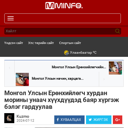
Toggle
navigation
Үндсэн сайт
Улс төрийн сайт
Спортын сайт
o
Улаанбаатар
C
Монгол Улсын Ерөнхийлөгчийн...
Монгол Улсын начин, харцага...
Монгол Улсын Ерөнхийлөгч хурдан
морины унаач хүүхдүүдэд баяр хүргэж
бэлэг гардуулав
Kuzmo
ХУВААЛЦАХ
ЖИРГЭХ
2024-07-12