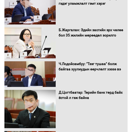
гэдэг уламжлалт гэмт хэрэг
Нөөцийн махны худалдаа,
Б.Жаргалан: Эдийн засгийн эрх чөлөө
борлуулалтыг нээлттэй ил тод
бол 35 жилийн мөрөөдөл зорилго
болгоно
Монгол Улс “COP17”-д “Тал хээрийн
Ч.Лодойсамбуу: "Тээг тушаа" болж
төлөвлөгөө”-гөө танилцуулна
байгаа хуулиудын өөрчлөлт хэзээ вэ
Д.Цогтбаатар: Төрийн банк төрд байх
ёстой л гэж байна
16 төрлийн эмийг нэг эх үүсвэрээс
худалдан авах журмыг баталлаа