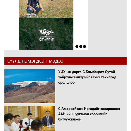
СҮҮЛД НЭМЭГДСЭН МЭДЭЭ
УИХ-ын дарга С.Бямбацогт Сутай
хайрхны тэнгэрийг тахих тахилгад
оролцлоо
С.Амарсайхан: Иргэдийг хохироосон
ААН-ийн нуугтмал хөрөнгийг
битүүмжлэнэ