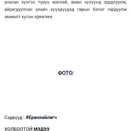
унасан хүлгээ түрүү магнай, аман хүзүүнд хурдлуулж,
айрагдуулсан унаач хүүхдүүдэд гарын бэлэг гардуулж
амжилт хүсэн ерөөлөө.
ФОТО:
#Ерөнхийлөгч
Сэдвүүд :
ХОЛБООТОЙ
МЭДЭЭ