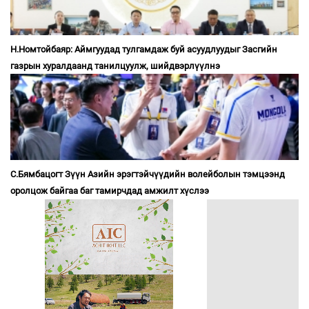
Н.Номтойбаяр: Аймгуудад тулгамдаж буй асуудлуудыг Засгийн
газрын хуралдаанд танилцуулж, шийдвэрлүүлнэ
С.Бямбацогт Зүүн Азийн эрэгтэйчүүдийн волейболын тэмцээнд
оролцож байгаа баг тамирчдад амжилт хүслээ