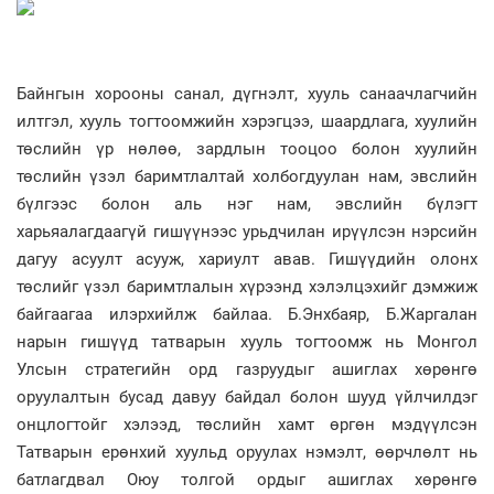
Байнгын хорооны санал, дүгнэлт, хууль санаачлагчийн
илтгэл, хууль тогтоомжийн хэрэгцээ, шаардлага, хуулийн
төслийн үр нөлөө, зардлын тооцоо болон хуулийн
төслийн үзэл баримтлалтай холбогдуулан нам, эвслийн
бүлгээс болон аль нэг нам, эвслийн бүлэгт
харьяалагдаагүй гишүүнээс урьдчилан ирүүлсэн нэрсийн
дагуу асуулт асууж, хариулт авав. Гишүүдийн олонх
төслийг үзэл баримтлалын хүрээнд хэлэлцэхийг дэмжиж
байгаагаа илэрхийлж байлаа. Б.Энхбаяр, Б.Жаргалан
нарын гишүүд татварын хууль тогтоомж нь Монгол
Улсын стратегийн орд газруудыг ашиглах хөрөнгө
оруулалтын бусад давуу байдал болон шууд үйлчилдэг
онцлогтойг хэлээд, төслийн хамт өргөн мэдүүлсэн
Татварын ерөнхий хуульд оруулах нэмэлт, өөрчлөлт нь
батлагдвал Оюу толгой ордыг ашиглах хөрөнгө