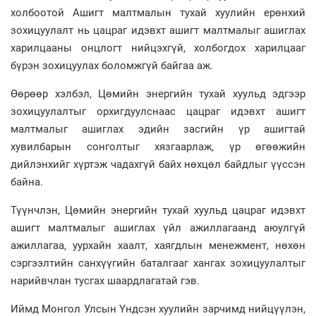
холбоотой Ашигт малтмалын тухай хуулийн ерөнхий
зохицуулалт нь цацраг идэвхт ашигт малтмалыг ашиглах
харилцааны онцлогт нийцэхгүй, холбогдох харилцааг
бүрэн зохицуулах боломжгүй байгаа аж.
Өөрөөр хэлбэл, Цөмийн энергийн тухай хуульд эдгээр
зохицуулалтыг орхигдуулснаас цацраг идэвхт ашигт
малтмалыг ашиглах эдийн засгийн үр ашигтай
хувилбарын сонголтыг хязгаарлаж, үр өгөөжийн
дийлэнхийг хүртэж чадахгүй байх нөхцөл байдлыг үүссэн
байна.
Түүнчлэн, Цөмийн энергийн тухай хуульд цацраг идэвхт
ашигт малтмалыг ашиглах үйл ажиллагаанд аюулгүй
ажиллагаа, уурхайн хаалт, хаягдлын менежмент, нөхөн
сэргээлтийн санхүүгийн баталгааг хангах зохицуулалтыг
нарийвчлан тусгах шаардлагатай гэв.
Иймд Монгол Улсын Үндсэн хуулийн зарчимд нийцүүлэн,