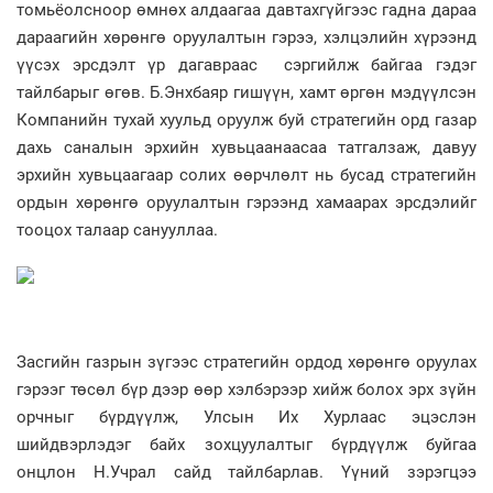
томьёолсноор өмнөх алдаагаа давтахгүйгээс гадна дараа
дараагийн хөрөнгө оруулалтын гэрээ, хэлцэлийн хүрээнд
үүсэх эрсдэлт үр дагавраас сэргийлж байгаа гэдэг
тайлбарыг өгөв. Б.Энхбаяр гишүүн, хамт өргөн мэдүүлсэн
Компанийн тухай хуульд оруулж буй стратегийн орд газар
дахь саналын эрхийн хувьцаанаасаа татгалзаж, давуу
эрхийн хувьцаагаар солих өөрчлөлт нь бусад стратегийн
ордын хөрөнгө оруулалтын гэрээнд хамаарах эрсдэлийг
тооцох талаар санууллаа.
Засгийн газрын зүгээс стратегийн ордод хөрөнгө оруулах
гэрээг төсөл бүр дээр өөр хэлбэрээр хийж болох эрх зүйн
орчныг бүрдүүлж, Улсын Их Хурлаас эцэслэн
шийдвэрлэдэг байх зохцуулалтыг бүрдүүлж буйгаа
онцлон Н.Учрал сайд тайлбарлав. Үүний зэрэгцээ