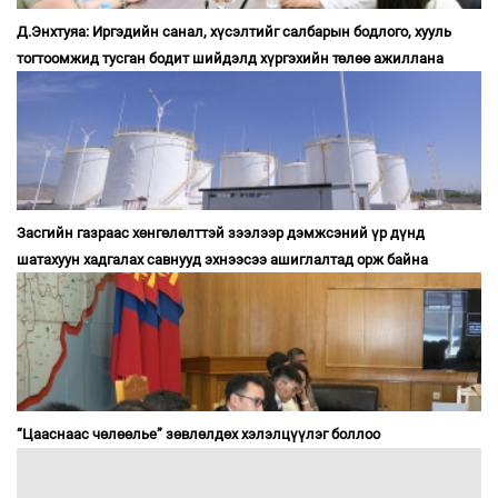
Д.Энхтуяа: Иргэдийн санал, хүсэлтийг салбарын бодлого, хууль
тогтоомжид тусган бодит шийдэлд хүргэхийн төлөө ажиллана
Засгийн газраас хөнгөлөлттэй зээлээр дэмжсэний үр дүнд
шатахуун хадгалах савнууд эхнээсээ ашиглалтад орж байна
“Цааснаас чөлөөлье” зөвлөлдөх хэлэлцүүлэг боллоо