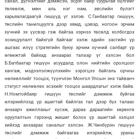
санал, дүгнэлтийг дэмжсэн, эсрэг байр суурьтай бүлгийг
төлөөлж, мөн аль нэг нам, эвслийн бүлэгт
харьяалагдаагүй гишүүд үг хэлэв. С.Ганбаатар гишүүн,
төслийн танилцуулга дээр хямд, цэвэр, ногоон эрчим
хүчний эх үүсвэр гэж байгаа хэрнээ төсөлд холбогдох
зохицуулалт байхгүй байгааг хэлж эдийн засгийн үр
ашгаас илүү стратегийн буюу эрчим хүчний салбарт үр
өгөөжтэй байхад анхаарах талаар үг хэлсэн бол
Б.Батбаатар гишүүн асуудалд олон нийтийн оролцоог
хангаж, мэдээлэлжүүлэхийн зэрэгцээ байгаль орчны
нөлөөллийг тооцох, түүнчлэн Монгол Улсын энх тайванч
статуст нөлөөлөх эсэхийг тооцох шаардлагыг хэлж байв.
Н.Номтойбаяр гишүүн төслийг дэмжиж буйгаа
илэрхийлээд үр ашигтай байлгах тал дээр бүх талаас
анхаарч ажиллахыг хүсэж, дараа дараагийн хөрөнгө
оруулалтын гэрээнд жишиг болох үр ашигтай хэлцэл
хийхэд анхаарах саналыг хэлсэн. Ж.Чинбүрэн гишүүн
төслийг дэмжиж байгаагаа илэрхийлж, ураны