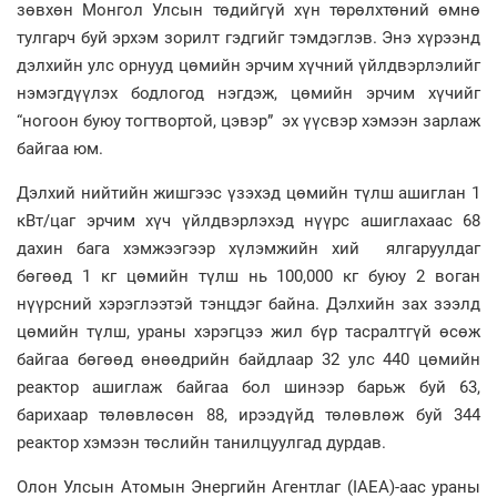
зөвхөн Монгол Улсын төдийгүй хүн төрөлхтөний өмнө
тулгарч буй эрхэм зорилт гэдгийг тэмдэглэв. Энэ хүрээнд
дэлхийн улс орнууд цөмийн эрчим хүчний үйлдвэрлэлийг
нэмэгдүүлэх бодлогод нэгдэж, цөмийн эрчим хүчийг
“ногоон буюу тогтвортой, цэвэр” эх үүсвэр хэмээн зарлаж
байгаа юм.
Дэлхий нийтийн жишгээс үзэхэд цөмийн түлш ашиглан 1
кВт/цаг эрчим хүч үйлдвэрлэхэд нүүрс ашиглахаас 68
дахин бага хэмжээгээр хүлэмжийн хий ялгаруулдаг
бөгөөд 1 кг цөмийн түлш нь 100,000 кг буюу 2 воган
нүүрсний хэрэглээтэй тэнцдэг байна. Дэлхийн зах зээлд
цөмийн түлш, ураны хэрэгцээ жил бүр тасралтгүй өсөж
байгаа бөгөөд өнөөдрийн байдлаар 32 улс 440 цөмийн
реактор ашиглаж байгаа бол шинээр барьж буй 63,
барихаар төлөвлөсөн 88, ирээдүйд төлөвлөж буй 344
реактор хэмээн төслийн танилцуулгад дурдав.
Олон Улсын Атомын Энергийн Агентлаг (IAEA)-аас ураны