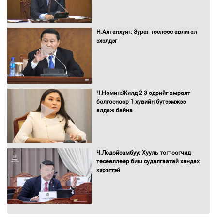
Монгол Улс “COP17”-д “Тал хээрийн
Н.Алтанхуяг: Зураг төслөөс авлигал
төлөвлөгөө”-гөө танилцуулна
эхэлдэг
16 төрлийн эмийг нэг эх үүсвэрээс
Ч.Номин:Жилд 2-3 өдрийг амралт
худалдан авах журмыг баталлаа
болгосноор 1 хувийн бүтээмжээ
алдаж байна
Бүх шатанд хэмнэлтийн горимд
Ч.Лодойсамбуу: Хууль тогтоогчид
шилжиж, найр наадам, зөвлөгөөн,
төсөөллөөр биш судалгаатай хандах
гадаад томилолтыг хориглолоо
хэрэгтэй
Сайд нар төсвөө хэрхэн зарцуулах вэ?