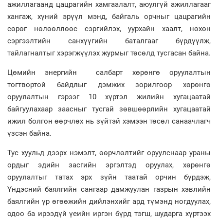
ажиллагаанд цацрагийн хамгаалалт, аюулгүй ажиллагааг
хангаж, хүний эрүүл мэнд, байгаль орчныг цацрагийн
сөрөг нөлөөллөөс сэргийлэх, уурхайн хаалт, нөхөн
сэргээлтийн санхүүгийн баталгааг бүрдүүлж,
тайлагналтыг хэрэгжүүлэх журмыг төсөлд тусгасан байна.
Цөмийн энергийн салбарт хөрөнгө оруулалтын
тогтвортой байдлыг дэмжих зорилгоор хөрөнгө
оруулалтын гэрээг 10 хүртэл жилийн хугацаатай
байгуулахаар заасныг тусгай зөвшөөрлийн хугацаатай
ижил болгон өөрчлөх нь зүйтэй хэмээн төсөл санаачлагч
үзсэн байна.
Тус хуульд дээрх нэмэлт, өөрчлөлтийг оруулснаар ураны
ордыг эдийн засгийн эргэлтэд оруулах, хөрөнгө
оруулалтыг татах эрх зүйн таатай орчин бүрдэж,
Үндэсний баялгийн сангаар дамжуулан газрын хэвлийн
баялгийн үр өгөөжийн дийлэнхийг ард түмэнд ногдуулах,
одоо ба ирээдүй үеийн иргэн бүрд тэгш, шударга хүртээх