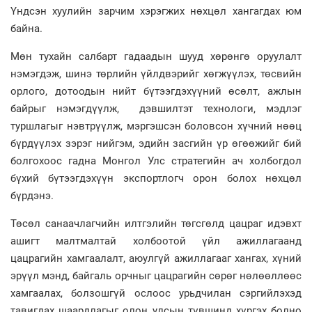
Үндсэн хуулийн зарчим хэрэгжих нөхцөл хангагдах юм
байна.
Мөн тухайн салбарт гадаадын шууд хөрөнгө оруулалт
нэмэгдэж, шинэ төрлийн үйлдвэрийг хөгжүүлэх, төсвийн
орлого, дотоодын нийт бүтээгдэхүүний өсөлт, ажлын
байрыг нэмэгдүүлж, дэвшилтэт технологи, мэдлэг
туршлагыг нэвтрүүлж, мэргэшсэн боловсон хүчний нөөц
бүрдүүлэх зэрэг нийгэм, эдийн засгийн үр өгөөжийг бий
болгохоос гадна Монгол Улс стратегийн ач холбогдол
бүхий бүтээгдэхүүн экспортлогч орон болох нөхцөл
бүрдэнэ.
Төсөл санаачлагчийн илтгэлийн төгсгөлд цацраг идэвхт
ашигт малтмалтай холбоотой үйл ажиллагаанд
цацрагийн хамгаалалт, аюулгүй ажиллагааг хангах, хүний
эрүүл мэнд, байгаль орчныг цацрагийн сөрөг нөлөөллөөс
хамгаалах, болзошгүй ослоос урьдчилан сэргийлэхэд
тавигдах шаардлагыг олон улсын түвшинд хүргэх болно