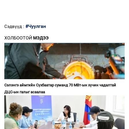
#Чуулган
Сэдвүүд :
ХОЛБООТОЙ
МЭДЭЭ
Сэлэнгэ аймгийн Сүхбаатар суманд 70 МВт-ын хүчин чадалтай
ДЦС-ын галыг асаалаа