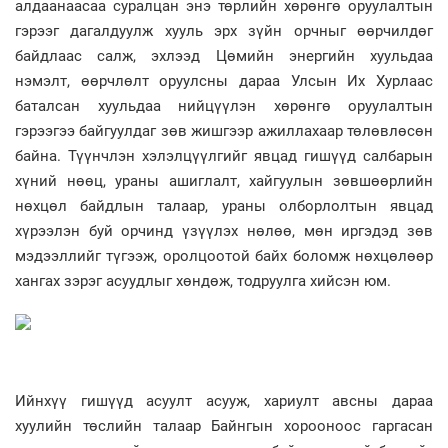
алдаанаасаа суралцан энэ төрлийн хөрөнгө оруулалтын
гэрээг дагалдуулж хууль эрх зүйн орчныг өөрчилдөг
байдлаас салж, эхлээд Цөмийн энергийн хуульдаа
нэмэлт, өөрчлөлт оруулсны дараа Улсын Их Хурлаас
баталсан хуульдаа нийцүүлэн хөрөнгө оруулалтын
гэрээгээ байгуулдаг зөв жишгээр ажиллахаар төлөвлөсөн
байна. Түүнчлэн хэлэлцүүлгийг явцад гишүүд салбарын
хүний нөөц, ураны ашиглалт, хайгуулын зөвшөөрлийн
нөхцөл байдлын талаар, ураны олборлолтын явцад
хүрээлэн буй орчинд үзүүлэх нөлөө, мөн иргэдэд зөв
мэдээллийг түгээж, оролцоотой байх боломж нөхцөлөөр
хангах зэрэг асуудлыг хөндөж, тодруулга хийсэн юм.
Ийнхүү гишүүд асуулт асууж, хариулт авсны дараа
хуулийн төслийн талаар Байнгын хорооноос гаргасан