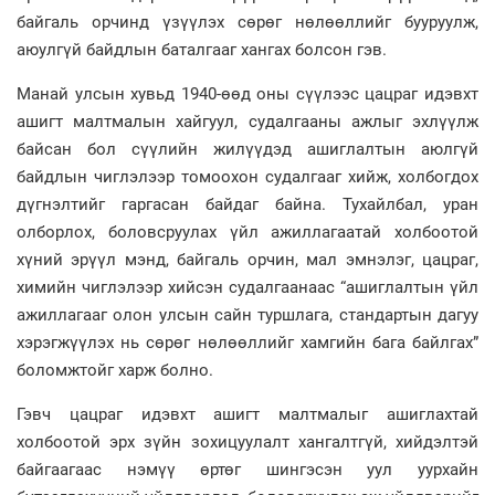
байгаль орчинд үзүүлэх сөрөг нөлөөллийг бууруулж,
аюулгүй байдлын баталгааг хангах болсон гэв.
Манай улсын хувьд 1940-өөд оны сүүлээс цацраг идэвхт
ашигт малтмалын хайгуул, судалгааны ажлыг эхлүүлж
байсан бол сүүлийн жилүүдэд ашиглалтын аюлгүй
байдлын чиглэлээр томоохон судалгааг хийж, холбогдох
дүгнэлтийг гаргасан байдаг байна. Тухайлбал, уран
олборлох, боловсруулах үйл ажиллагаатай холбоотой
хүний эрүүл мэнд, байгаль орчин, мал эмнэлэг, цацраг,
химийн чиглэлээр хийсэн судалгаанаас “ашиглалтын үйл
ажиллагааг олон улсын сайн туршлага, стандартын дагуу
хэрэгжүүлэх нь сөрөг нөлөөллийг хамгийн бага байлгах”
боломжтойг харж болно.
Гэвч цацраг идэвхт ашигт малтмалыг ашиглахтай
холбоотой эрх зүйн зохицуулалт хангалтгүй, хийдэлтэй
байгаагаас нэмүү өртөг шингэсэн уул уурхайн