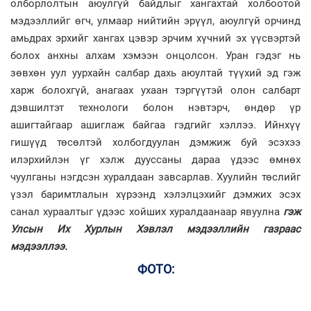
олборлолтын аюулгүй байдлыг хангахтай холбоотой
мэдээллийг өгч, улмаар нийтийн эрүүл, аюулгүй орчинд
амьдрах эрхийг хангах цэвэр эрчим хүчний эх үүсвэртэй
болох анхны алхам хэмээн онцолсон. Уран гэдэг нь
зөвхөн уул уурхайн салбар дахь аюултай түүхий эд гэж
харж болохгүй, анагаах ухаан тэргүүтэй олон салбарт
дэвшилтэт технологи болон нэвтэрч, өндөр үр
ашигтайгаар ашиглаж байгаа гэдгийг хэллээ. Ийнхүү
гишүүд төсөлтэй холбогдуулан дэмжиж буй эсэхээ
илэрхийлэн үг хэлж дууссаны дараа үдээс өмнөх
чуулганы нэгдсэн хуралдаан завсарлав. Хуулийн төслийг
үзэл баримтлалын хүрээнд хэлэлцэхийг дэмжих эсэх
санал хураалтыг үдээс хойших хуралдаанаар явуулна
гэж
Улсын Их Хурлын Хэвлэл мэдээллийн газраас
мэдээллээ.
ФОТО: