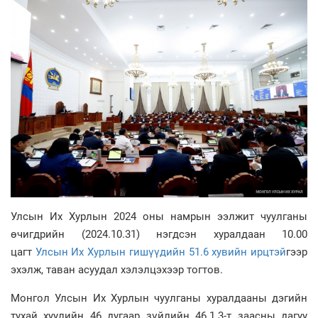
Улсын Их Хурлын 2024 оны намрын ээлжит чуулганы
өчигдрийн (2024.10.31) нэгдсэн хуралдаан 10.00
цагт
Улсын Их Хурлын гишүүдийн
51.6
хувийн ирцтэй
гээр
эхэлж, таван асуудал хэлэлцэхээр тогтов.
Монгол Улсын Их Хурлын чуулганы хуралдааны дэгийн
тухай хуулийн 46 дугаар зүйлийн 46.1.3-т заасны дагуу