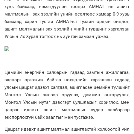
хувь байхаар, нэмэгдүүлэн тооцох АМНАТ нь ашигт
малтмалын зах зээлийн үнийн өсөлтөөс хамаар 0-9 хувь
байхаар, харин тусгай АМНАТ-ыг тухайн ордын онцлог,
ашигт малтмалын зах зээлийн үнийн түвшинг харгалзан
Улсын Их Хурал тогтоох нь зүйтэй хэмээн үзжээ.
Цөмийн энергийн салбарын гадаад хамтын ажиллагаа,
экспорт өргөжиж байгаа нөхцөлийг харгалзан гадаад
улсын цацраг идэвхт хаягдал, ашигласан цөмийн түлшийг
Монгол Улсын хилээр оруулах, дамжин өнгөрүүлэх,
Монгол Улсын нутаг дэвсгэрт булшлахыг хориглох, мөн
цацраг идэвхт ашигт малтмалыг хүдэр хэлбэрээр
экспорлохгүй байх заалтыг мөн тусгажээ.
Цацраг идэвхт ашигт малтмал ашиглахтай холбоотой үйл