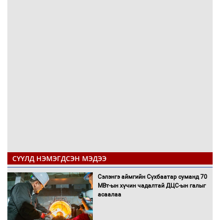
СҮҮЛД НЭМЭГДСЭН МЭДЭЭ
Сэлэнгэ аймгийн Сүхбаатар суманд 70
МВт-ын хүчин чадалтай ДЦС-ын галыг
асаалаа