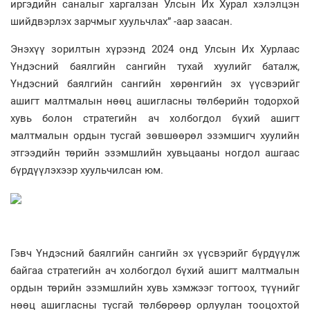
иргэдийн саналыг харгалзан Улсын Их Хурал хэлэлцэн
шийдвэрлэх зарчмыг хуульчлах” -аар заасан.
Энэхүү зорилтын хүрээнд 2024 онд Улсын Их Хурлаас
Үндэсний баялгийн сангийн тухай хуулийг баталж,
Үндэсний баялгийн сангийн хөрөнгийн эх үүсвэрийг
ашигт малтмалын нөөц ашигласны төлбөрийн тодорхой
хувь болон стратегийн ач холбогдол бүхий ашигт
малтмалын ордын тусгай зөвшөөрөл эзэмшигч хуулийн
этгээдийн төрийн эзэмшлийн хувьцааны ногдол ашгаас
бүрдүүлэхээр хуульчилсан юм.
Гэвч Үндэсний баялгийн сангийн эх үүсвэрийг бүрдүүлж
байгаа стратегийн ач холбогдол бүхий ашигт малтмалын
ордын төрийн эзэмшлийн хувь хэмжээг тогтоох, түүнийг
нөөц ашигласны тусгай төлбөрөөр орлуулан тооцохтой