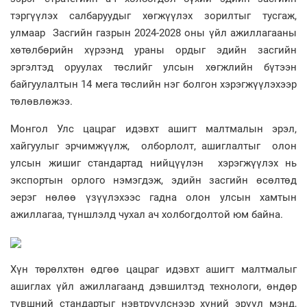
тэргүүлэх салбаруудыг хөгжүүлэх зорилтыг тусгаж,
улмаар Засгийн газрын 2024-2028 оны үйл ажиллагааны
хөтөлбөрийн хүрээнд ураны ордыг эдийн засгийн
эргэлтэд оруулах төслийг улсын хөгжлийн бүтээн
байгуулалтын 14 мега төслийн нэг болгон хэрэгжүүлэхээр
төлөвлөжээ.
Монгол Улс цацраг идэвхт ашигт малтмалын эрэл,
хайгуулыг эрчимжүүлж, олборлолт, ашиглалтыг олон
улсын жишиг стандартад нийцүүлэн хэрэгжүүлэх нь
экспортын орлого нэмэгдэж, эдийн засгийн өсөлтөд
эерэг нөлөө үзүүлэхээс гадна олон улсын хамтын
ажиллагаа, түншлэлд чухал ач холбогдолтой юм байна.
Хүн төрөлхтөн өдгөө цацраг идэвхт ашигт малтмалыг
ашиглах үйл ажиллагаанд дэвшилтэд технологи, өндөр
түвшний стандартыг нэвтрүүлснээр хүний эрүүл мэнд,