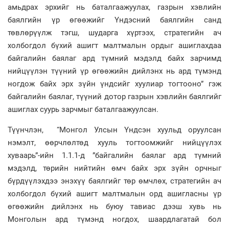
амьдрах эрхийг нь баталгаажуулах, газрын хэвлийн
баялгийн үр өгөөжийг Үндэсний баялгийн санд
төвлөрүүлж тэгш, шударга хүртээх, стратегийн ач
холбогдол бүхий ашигт малтмалын ордыг ашиглахдаа
байгалийн баялаг ард түмний мэдэлд байх зарчимд
нийцүүлэн түүний үр өгөөжийн дийлэнх нь ард түмэнд
ногдож байх эрх зүйн үндсийг хуулиар тогтооно” гэж
байгалийн баялаг, түүний дотор газрын хэвлийн баялгийг
ашиглах суурь зарчмыг баталгаажуулсан.
Түүнчлэн, “Монгол Улсын Үндсэн хуульд оруулсан
нэмэлт, өөрчлөлтөд хууль тогтоомжийг нийцүүлэх
хуваарь”-ийн 1.1.1-д ”байгалийн баялаг ард түмний
мэдэлд, төрийн нийтийн өмч байх эрх зүйн орчныг
бүрдүүлэхдээ энэхүү баялгийг төр өмчлөх, стратегийн ач
холбогдол бүхий ашигт малтмалын орд ашигласны үр
өгөөжийн дийлэнх нь буюу тавиас дээш хувь нь
Монголын ард түмэнд ногдох, шаардлагатай бол