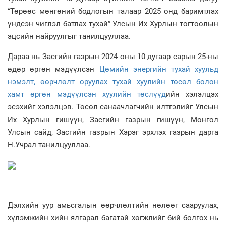
“Төрөөс мөнгөний бодлогын талаар 2025 онд баримтлах
үндсэн чиглэл батлах тухай” Улсын Их Хурлын тогтоолын
эцсийн найруулгыг танилцууллаа.
Дараа нь Засгийн газрын 2024 оны 10 дугаар сарын 25-ны
өдөр өргөн мэдүүлсэн
Цөмийн энергийн тухай хуульд
нэмэлт, өөрчлөлт оруулах тухай хуулийн төсөл болон
хамт өргөн мэдүүлсэн хуулийн төслүүд
ийн хэлэлцэх
эсэхийг хэлэлцэв. Төсөл санаачлагчийн илтгэлийг Улсын
Их Хурлын гишүүн, Засгийн газрын гишүүн, Монгол
Улсын сайд, Засгийн газрын Хэрэг эрхлэх газрын дарга
Н.Учрал танилцууллаа.
Дэлхийн уур амьсгалын өөрчлөлтийн нөлөөг сааруулах,
хүлэмжийн хийн ялгарал багатай хөгжлийг бий болгох нь