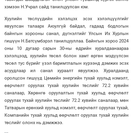
хэмээн Н.Учрал сайд танилцуулсан юм.
Хуулийн төслүүдийн хэлэлцэх эсэх хэлэлцүүлгийг
явуулсан талаарх Аюулгүй байдал, гадаад бодлогын
байнгын хорооны санал, дүгнэлтийг Улсын Их Хурлын
гишүүн Н.Батсүмбэрэл танилцууллаа. Байнгын хороо 2024
оны 10 дугаар сарын 30-ны өдрийн хуралдаанаараа
хэлэлцээд, хуулийн төсөл болон хамт өргөн мэдүүлсэн
төсөл тус бүрийг үзэл баримтлалын хүрээнд дэмжих эсэх
асуудлаар ил санал хураалт явуулжээ. Хуралдаанд
оролцсон гишүүд Цөмийн энергийн тухай хуульд нэмэлт,
өөрчлөлт оруулах тухай хуулийн төслийг 72.2 хувийн
саналаар, Хөрөнгө оруулалтын тухай хуульд өөрчлөлт
оруулах тухай хуулийн төслийг 72.2 хувийн саналаар, мөн
Татварын ерөнхий хуульд нэмэлт, өөрчлөлт оруулах тухай,
Компанийн тухай хуульд өөрчлөлт оруулах тухай хуулийн
төслийг олонх нь дэмжжээ.