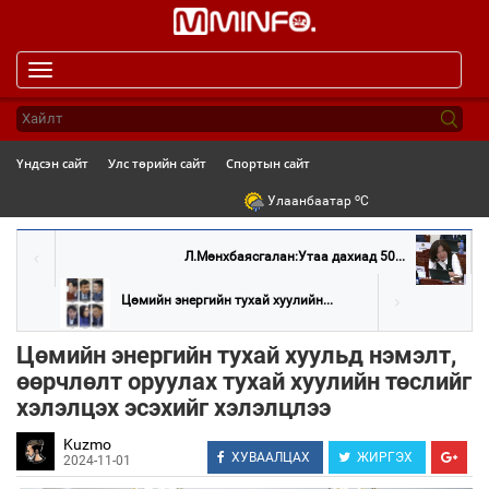
Toggle
navigation
Үндсэн сайт
Улс төрийн сайт
Спортын сайт
o
Улаанбаатар
C
Л.Мөнхбаясгалан:Утаа дахиад 50...
Цөмийн энергийн тухай хуулийн...
Цөмийн энергийн тухай хуульд нэмэлт,
өөрчлөлт оруулах тухай хуулийн төслийг
хэлэлцэх эсэхийг хэлэлцлээ
Kuzmo
ХУВААЛЦАХ
ЖИРГЭХ
2024-11-01