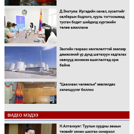
Д.Энхтуяа: Иргэдийн санал, хүсэлтийг
салбарын бодлого, хууль тогтоомжид
тусган бодит шийдэлд хүргэхийн
төлөө ажиллана
Засгийн газраас хөнгөлөлттэй зээлээр
дэмжсэний үр дүнд шатахуун хадгалах
савнууд эхнээсээ ашиглалтад орж
байна
“Цааснаас чөлөөлье” зөвлөлдөх
хэлэлцүүлэг боллоо
ВИДЕО МЭДЭЭ
Н.Алтанхуяг: Туулын хурдны замын
"ДЦС-3” ТӨХК-ийн нэн шаардлагатай
төсвийг хянан шалгах сонирхол
“Турбингенератор-5”-ын шинэчлэлийн