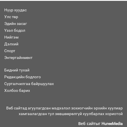
Нүүр хуудас
Улс төр
Эдийн засаг
Засгийн газрын ээлжит хуралдаан
болж байна
Үзэл бодол
Нийгэм
Дэлхий
Спорт
Энтертайнмент
Автомашинд улсын дугаарын тэгш,
сондгойгоор шатахуун олгоно
Бидний тухай
Редакцийн бодлого
Сурталчилгаа байршуулах
Холбоо барих
Бага орлоготой иргэдийн орлогод
татвар ногдуулахгүй байх эрх зүйн
орчныг бүрдүүллээ
Веб сайтад агуулагдсан мэдээлэл зохиогчийн эрхийн хуулиар
хамгаалагдсан тул зөвшөөрөлгүй хуулбарлах хориотой
Веб сайтыг
HureeMedia