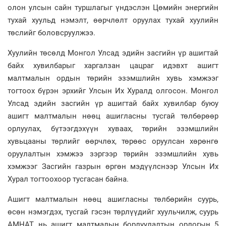
олон улсын сайн туршлагыг үндэслэн Цөмийн энергийн
тухай хуульд нэмэлт, өөрчлөлт оруулах тухай хуулийн
төслийг боловсруулжээ.
Хуулийн төсөлд Монгол Улсад эдийн засгийн үр ашигтай
байх хувилбарыг харгалзан цацраг идэвхт ашигт
малтмалын ордын төрийн эзэмшлийн хувь хэмжээг
тогтоох бүрэн эрхийг Улсын Их Хуралд олгосон. Монгол
Улсад эдийн засгийн үр ашигтай байх хувилбар буюу
ашигт малтмалын нөөц ашигласны тусгай төлбөрөөр
орлуулах, бүтээгдэхүүн хуваах, төрийн эзэмшлийн
хувьцааны төрлийг өөрчлөх, төрөөс оруулсан хөрөнгө
оруулалтын хэмжээ зэргээр төрийн эзэмшлийн хувь
хэмжээг Засгийн газрын өргөн мэдүүлснээр Улсын Их
Хурал тогтоохоор тусгасан байна.
Ашигт малтмалын нөөц ашигласны төлбөрийн суурь,
өсөн нэмэгдэх, тусгай гэсэн төрлүүдийг хуульчилж, суурь
АМНАТ нь ашигт малтмалын борлуулалтын орлогын 5