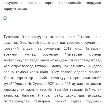
оруулалтын гэрээнд хэрхэн нөлөөлөхийг тодруулж,
хариулт авсан.
Түүнчлэн “тогтворжуулах татварын орчин” гэсэн шинэ
заалт нь Оюу толгой ордыг ашиглах хөрөнгө оруулалтын
гэрээний алдааг залруулахаар 2013 онд Татварын
ерөнхий хуульд оруулсан “татварын орчныг
тогтворжуулах” гэдэг заалтыг хөндөж байгааг тэмдэглээд
холбогдох төсөлд татварын давуу нөхцөл олгох шийдвэр
болно хэмээн хэлж байв. “Оюу толгой ордоос Монгол
Улсын хүртэх үр ашгийг нэмэгдүүлэх арга хэмжээний
тухай” Улсын Их Хурлын 2021 оны 103 дугаар тогтоолыг
хэрэгжүүлэх ажлын хэсгийг Засгийн газраас байгуулан
ажиллаж байгааг Н.Учрал сайд хариултдаа дурдаад
“тогтворжуулах татварын орчин” гэдгээ тодорхой