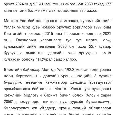
эрэлт 2024 онд 93 мянган тонн байгаа бол 2050 гэхэд 177
мянган тонн болж нэмэгдэх тооцооллыг гаргажээ.
Монгол Улс байгаль орчныг хамгаалах, хүлэмжийн хийг
тэглэх үйлсэд хувь нэмрээ оруулах зорилгоор 1997 оны
Киотогийн протокол, 2015 оны Парисын хэлэлцээр, 2021
оны Глазковын хэлэлцээрт тус тус нэгдэн орж,
хүлэмжийн хийн ялгарлыг 2030 он гэхэд 22.7 хувиар
бууруулах амлалтыг дэлхийн улс орнуудын өмнө
хүлээсэн болохыг Н.Учрал сайд хэллээ.
Өнөөгийн байдлаар Монгол Улс 192.2 мянган тонн ураны
нөөц бүртгэсэн нь дэлхийн ураны нөөцийн 3 хувийг
бүрдүүлж, нөөцийн хэмжээгээр дэлхийд аравдугаарт
эрэмбэлэгдэж байгаа аж. Монгол Улсын урт хугацааны
хөгжлийн бодлогын баримт бичиг болох “Алсын хараа
2050”-д нэмүү өртөг шингэсэн уул уурхайн бүтээгдэхүүн,
боловсруулах аж үйлдвэр, эрчим хүчний үйлдвэрлэл
зэрэг стратегийн ач холбогдол бүхий эдийн засгийн