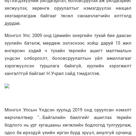
бүтээгдэхүүний үйлдвэрлэл, боловсруулах аж үйлдвэрийг
хөгжүүлэх, хөрөнгө оруулалтыг нэмэгдүүлэх нөхцөл
хязгаарлагдаж байгааг төсөл санаачлагчийн илтгэлд
дурдав.
Монгол Улс 2009 онд Цөмийн энергийн тухай бие даасан
хуулийн баталж, мөрдөж эхлэснээс хойш даруй 15 жил
өнгөрсөн хэдий ч тухайн төрлийн ашигт малтмалын
үндсэн олборлолт, боловсруулалтын үйл ажиллагааг
хэрэгжүүлсэн туршлага байхгүй, хуулийн хэрэгжилт
хангалтгүй байгааг Н.Учрал сайд тэмдэглэв.
Монгол Улсын Үндсэн хуульд 2019 онд оруулсан нэмэлт
өөрчлөлтөөр “...Байгалийн баялгийг ашиглах төрийн
бодлого нь урт хугацааны хөгжлийн бодлогод тулгуурлаж,
одоо ба ирээдүй үеийн иргэн бүрд эрүүл, аюулгүй орчинд