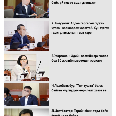
байхгүй гэдгээ ард түмэнд хэл
төсвийг шийдвэрлэхээр болов
Х.Тэмүүжин: Алдаа гаргасан гэдгээ
УИХ-ын дарга С.Бямбацогт Сутай
хүлээн зөвшөөрөх хэрэгтэй. Хүн гүтгэх
хайрхны тэнгэрийг тахих тахилгад
гэдэг уламжлалт гэмт хэрэг
оролцлоо
Б.Жаргалан: Эдийн засгийн эрх чөлөө
С.Амарсайхан: Иргэдийг хохироосон
бол 35 жилийн мөрөөдөл зорилго
ААН-ийн нуугтмал хөрөнгийг
битүүмжлэнэ
Ч.Лодойсамбуу: "Тээг тушаа" болж
Н.Номтойбаяр: Аймгуудад тулгамдаж
байгаа хуулиудын өөрчлөлт хэзээ вэ
буй асуудлуудыг Засгийн газрын
хуралдаанд танилцуулж,
шийдвэрлүүлнэ
Д.Цогтбаатар: Төрийн банк төрд байх
ёстой л гэж байна