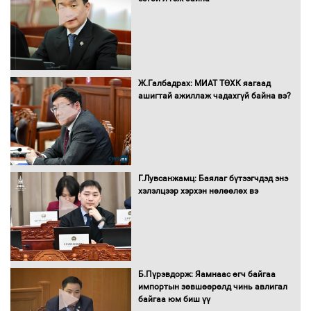
С.Бямбацогт Зүүн Азийн
эрэгтэйчүүдийн волейболын тэмцээнд
оролцож байгаа баг тамирчдад
амжилт хүслээ
Ж.Галбадрах: МИАТ ТӨХК яагаад
ашигтай ажиллаж чадахгүй байна вэ?
Автобензин, дизель түлшний онцгой
албан татварыг тэглэлээ
Г.Лувсанжамц: Баялаг бүтээгчдэд энэ
Санхүүгийн хэмнэлтийн горимд эрүүл
хэлэлцээр хэрхэн нөлөөлөх вэ
мэндийн салбар хамаарахгүй
Нөөцийн махны худалдаа,
Б.Пүрэвдорж: Яамнаас өгч байгаа
борлуулалтыг нээлттэй ил тод
импортын зөвшөөрөлд чинь авлигал
болгоно
байгаа юм биш үү