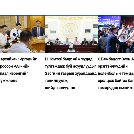
арсайхан: Иргэдийг
Н.Номтойбаяр: Аймгуудад
С.Бямбацогт Зүүн 
ироосон ААН-ийн
тулгамдаж буй асуудлуудыг
эрэгтэйчүүдийн
тмал хөрөнгийг
Засгийн газрын хуралдаанд
волейболын тэмцэ
үүмжлэнэ
танилцуулж,
оролцож байгаа баг
шийдвэрлүүлнэ
тамирчдад амжилт