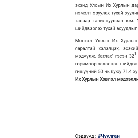
эхэнд Улсын Их Хурлын дар
нэмэлт оруулах тухай хуул
талаар танилцуулсан юм. 
шийдвэрлэх тухай асуудлыг 
Монгол Улсын Их Хурлын 
яаралтай хэлэлцэх, эсэх
мэдүүлж, батлах” гэсэн 32
горимоор хэлэлцэн шийдвэр
гишүүний 50 нь буюу 71.4 
Их Хурлын Хэвлэл мэдээлли
#Чуулган
Сэдвүүд :