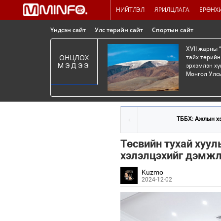
НИЙТЛЭЛ
ЯРИЛЦЛАГА
ЕРӨНХ
Үндсэн сайт
Улс төрийн сайт
Спортын сайт
XVII жарны 
ОНЦЛОХ
тайх төрийн
МЭДЭЭ
эрхэмлэн хү
Монгол Улсы
ТББХ: Ажлын хэс
Төсвийн тухай хуул
хэлэлцэхийг дэмжл
Kuzmo
2024-12-02