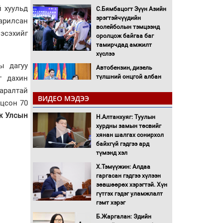
 хуульд
С.Бямбацогт Зүүн Азийн
эрэгтэйчүүдийн
арилсан
волейболын тэмцээнд
эсэхийг
оролцож байгаа баг
тамирчдад амжилт
хүслээ
ы дагуу
Автобензин, дизель
түлшний онцгой албан
г дахин
татварыг тэглэлээ
яаралтай
ВИДЕО МЭДЭЭ
цсон 70
Санхүүгийн хэмнэлтийн
ж Улсын
Н.Алтанхуяг: Туулын
горимд эрүүл мэндийн
хурдны замын төсвийг
салбар хамаарахгүй
хянан шалгах сонирхол
байхгүй гэдгээ ард
Нөөцийн махны
түмэнд хэл
худалдаа, борлуулалтыг
Х.Тэмүүжин: Алдаа
нээлттэй ил тод болгоно
гаргасан гэдгээ хүлээн
зөвшөөрөх хэрэгтэй. Хүн
Монгол Улс “COP17”-д
гүтгэх гэдэг уламжлалт
“Тал хээрийн
гэмт хэрэг
төлөвлөгөө”-гөө
Б.Жаргалан: Эдийн
танилцуулна