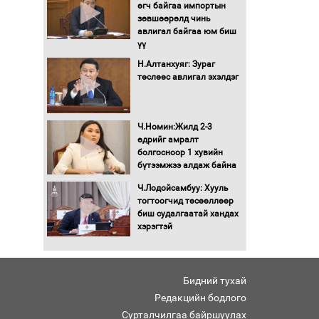
Бага орлоготой
өгч байгаа импортын
иргэдийн орлогод
зөвшөөрөлд чинь
татвар ногдуулахгүй
авлигал байгаа юм биш
байх эрх зүйн орчныг
үү
бүрдүүллээ
Н.Алтанхуяг: Зураг
Хөшөө бүтсэн түүхийг
төслөөс авлигал эхэлдэг
өгүүлэх 7 баримт
Хөвсгөл нуурын лусыг
Ч.Номин:Жилд 2-3
тахих төрийн тахилгын
өдрийг амралт
ёслол боллоо
болгосноор 1 хувийн
бүтээмжээ алдаж байна
“Хар жагсаалт”-ын
Ч.Лодойсамбуу: Хууль
асуудлыг цэгцлэх
тогтоогчид төсөөллөөр
чиглэлээр
биш судалгаатай хандах
Монголбанкны
хэрэгтэй
удирдлагад 30 хоногийн
хугацаатай үүрэг өглөө
Ерөнхий сайд Н.Учрал
Бидний тухай
олимпиадын хүрээнд
гарсан зардлыг
Редакцийн бодлого
шийдвэрлэж өгөхөөр
Сурталчилгаа байршуулах