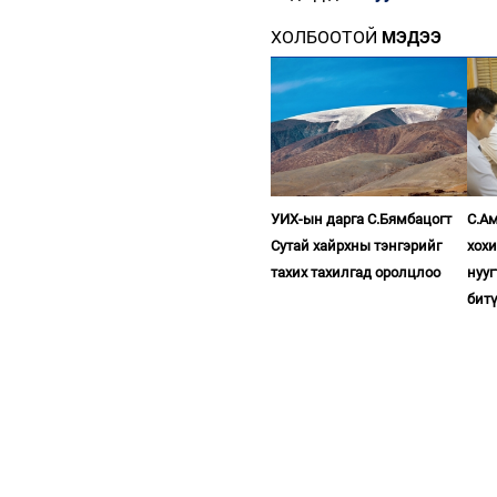
ХОЛБООТОЙ
МЭДЭЭ
УИХ-ын дарга С.Бямбацогт
С.Ам
Сутай хайрхны тэнгэрийг
хох
тахих тахилгад оролцлоо
нууг
бит