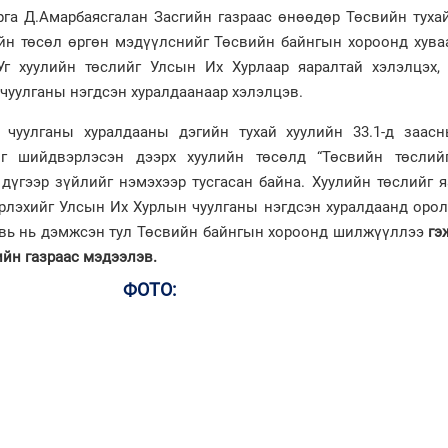
га Д.Амарбаясгалан Засгийн газраас өнөөдөр Төсвийн тухай
ийн төсөл өргөн мэдүүлснийг Төсвийн байнгын хороонд хува
Уг хуулийн төслийг Улсын Их Хурлаар яаралтай хэлэлцэх, 
чуулганы нэгдсэн хуралдаанаар хэлэлцэв.
чуулганы хуралдааны дэгийн тухай хуулийн 33.1-д заасн
ийг шийдвэрлэсэн дээрх хуулийн төсөлд “Төсвийн төслий
1
дүгээр зүйлийг нэмэхээр тусгасан байна. Хуулийн төслийг 
лэхийг Улсын Их Хурлын чуулганы нэгдсэн хуралдаанд орол
хувь нь дэмжсэн тул Төсвийн байнгын хороонд шилжүүллээ
гэ
йн газраас мэдээлэв.
ФОТО: