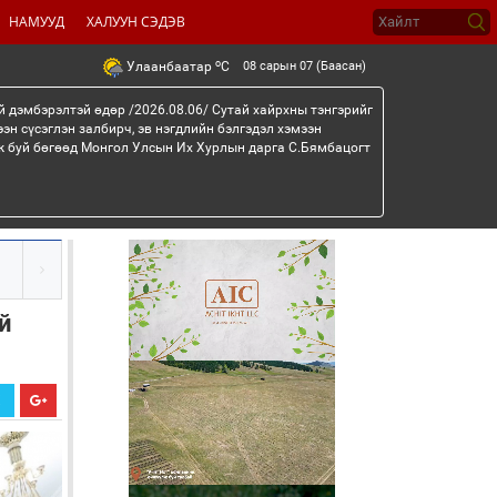
НАМУУД
ХАЛУУН СЭДЭВ
o
08 сарын 07 (Баасан)
Улаанбаатар
C
й дэмбэрэлтэй өдөр /2026.08.06/ Сутай хайрхны тэнгэрийг
эн сүсэглэн залбирч, эв нэгдлийн бэлгэдэл хэмээн
эж буй бөгөөд Монгол Улсын Их Хурлын дарга С.Бямбацогт
й
Х