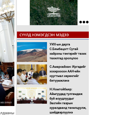
СҮҮЛД НЭМЭГДСЭН МЭДЭЭ
УИХ-ын дарга
С.Бямбацогт Сутай
хайрхны тэнгэрийг тахих
тахилгад оролцлоо
С.Амарсайхан: Иргэдийг
хохироосон ААН-ийн
нуугтмал хөрөнгийг
битүүмжлэнэ
Н.Номтойбаяр:
Аймгуудад тулгамдаж
буй асуудлуудыг
Засгийн газрын
хуралдаанд танилцуулж,
алдааны
шийдвэрлүүлнэ