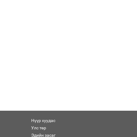
Нүүр хуудас
Улс төр
Эдийн засаг