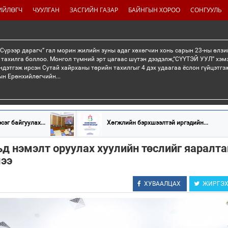
ИЙЛӨГЧ
ЧУУЛГАН
ЗАСГИЙН ГАЗАР
БАЙНГЫН ХОРОО
СОНГУУЛЬ
“Сүрээр дарагч” гал морин жилийн зуны адаг хөхөгчин хонь сарын 23-ны өлзи
 тахилга боллоо. Монгол түмний эрт цагаас шүтэн дээдэлж,“СҮҮТЭЙ УУЛ” хэмэ
ндэтгэж ирсэн Сутай хайрханы төрийн тахилгыг 4 дэх удаагаа ёслон гүйцэтг
н Ерөнхийлөгчийн...
эг байгуулах...
Хөгжлийн бэрхшээлтэй иргэдийн...
ьд нэмэлт оруулах хуулийн төслийг яаралта
ээ
ХУВААЛЦАХ
ЖИРГЭ