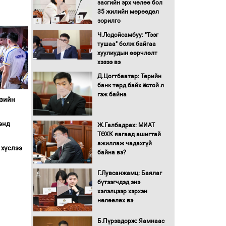
засгийн эрх чөлөө бол
16 төрлийн эмийг нэг эх
35 жилийн мөрөөдөл
үүсвэрээс худалдан авах
зорилго
журмыг баталлаа
Ч.Лодойсамбуу: "Тээг
тушаа" болж байгаа
Бүх шатанд хэмнэлтийн
хуулиудын өөрчлөлт
горимд шилжиж, найр
хэзээ вэ
наадам, зөвлөгөөн,
Д.Цогтбаатар: Төрийн
гадаад томилолтыг
банк төрд байх ёстой л
хориглолоо
гэж байна
Азийн
Сайд нар төсвөө хэрхэн
зарцуулах вэ?
энд
Ж.Галбадрах: МИАТ
ТӨХК яагаад ашигтай
ажиллаж чадахгүй
Засгийн газрын ээлжит
 хүслээ
байна вэ?
хуралдаан болж байна
Г.Лувсанжамц: Баялаг
бүтээгчдэд энэ
Автомашинд улсын
хэлэлцээр хэрхэн
дугаарын тэгш,
нөлөөлөх вэ
сондгойгоор шатахуун
олгоно
Б.Пүрэвдорж: Яамнаас