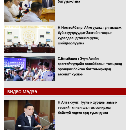
битүүмжлэнэ
Н.Номтойбаяр: Аймгуудад тулгамдаж
буй асуудлуудыг Засгийн газрын
хуралдаанд танилцуулж,
шийдвэрлүүлнэ
С.Бямбацогт Зүүн Азийн
эрэгтэйчүүдийн волейболын тэмцээнд
оролцож байгаа баг тамирчдад
амжилт хүслээ
ВИДЕО МЭДЭЭ
Автобензин, дизель түлшний онцгой
Н.Алтанхуяг: Туулын хурдны замын
албан татварыг тэглэлээ
төсвийг хянан шалгах сонирхол
байхгүй гэдгээ ард түмэнд хэл