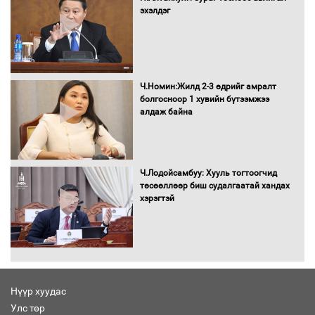
эхэлдэг
Бага орлоготой иргэдийн орлогод
татвар ногдуулахгүй байх эрх зүйн
орчныг бүрдүүллээ
Ч.Номин:Жилд 2-3 өдрийг амралт
болгосноор 1 хувийн бүтээмжээ
алдаж байна
Хөшөө бүтсэн түүхийг өгүүлэх 7
баримт
Ч.Лодойсамбуу: Хууль тогтоогчид
төсөөллөөр биш судалгаатай хандах
хэрэгтэй
Хөвсгөл нуурын лусыг тахих төрийн
тахилгын ёслол боллоо
Нүүр хуудас
Улс төр
“Хар жагсаалт”-ын асуудлыг цэгцлэх