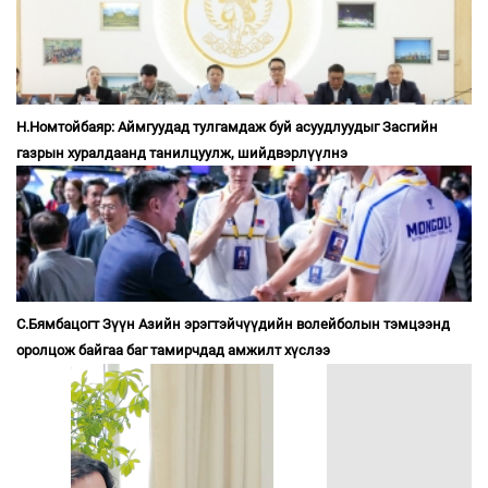
Н.Номтойбаяр: Аймгуудад тулгамдаж буй асуудлуудыг Засгийн
газрын хуралдаанд танилцуулж, шийдвэрлүүлнэ
С.Бямбацогт Зүүн Азийн эрэгтэйчүүдийн волейболын тэмцээнд
оролцож байгаа баг тамирчдад амжилт хүслээ