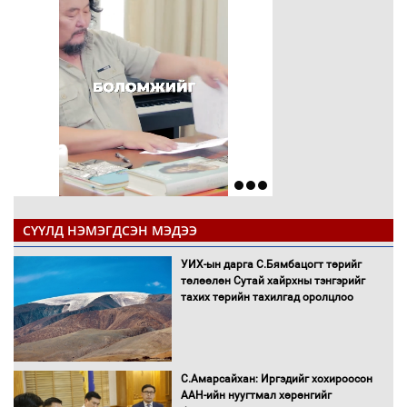
СҮҮЛД НЭМЭГДСЭН МЭДЭЭ
УИХ-ын дарга С.Бямбацогт төрийг
төлөөлөн Сутай хайрхны тэнгэрийг
тахих төрийн тахилгад оролцлоо
С.Амарсайхан: Иргэдийг хохироосон
ААН-ийн нуугтмал хөрөнгийг