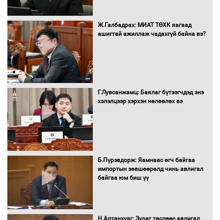
Бүх шатанд хэмнэлтийн горимд
Ж.Галбадрах: МИАТ ТӨХК яагаад
шилжиж, найр наадам, зөвлөгөөн,
ашигтай ажиллаж чадахгүй байна вэ?
гадаад томилолтыг хориглолоо
Сайд нар төсвөө хэрхэн зарцуулах вэ?
Г.Лувсанжамц: Баялаг бүтээгчдэд энэ
хэлэлцээр хэрхэн нөлөөлөх вэ
Засгийн газрын ээлжит хуралдаан
болж байна
Б.Пүрэвдорж: Яамнаас өгч байгаа
импортын зөвшөөрөлд чинь авлигал
байгаа юм биш үү
Автомашинд улсын дугаарын тэгш,
сондгойгоор шатахуун олгоно
Н.Алтанхуяг: Зураг төслөөс авлигал