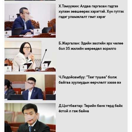
Х.Тэмүүжин: Алдаа гаргасан гэдгээ
Санхүүгийн хэмнэлтийн горимд эрүүл
хүлээн зөвшөөрөх хэрэгтэй. Хүн гүтгэх
мэндийн салбар хамаарахгүй
гэдэг уламжлалт гэмт хэрэг
Нөөцийн махны худалдаа,
Б.Жаргалан: Эдийн засгийн эрх чөлөө
борлуулалтыг нээлттэй ил тод
бол 35 жилийн мөрөөдөл зорилго
болгоно
Монгол Улс “COP17”-д “Тал хээрийн
Ч.Лодойсамбуу: "Тээг тушаа" болж
төлөвлөгөө”-гөө танилцуулна
байгаа хуулиудын өөрчлөлт хэзээ вэ
Д.Цогтбаатар: Төрийн банк төрд байх
ёстой л гэж байна
16 төрлийн эмийг нэг эх үүсвэрээс
худалдан авах журмыг баталлаа