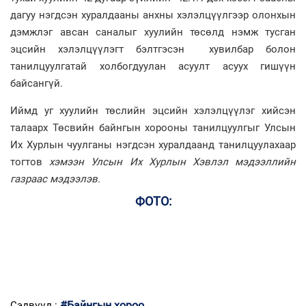
дагуу нэгдсэн хуралдааны анхны хэлэлцүүлгээр олонхын
дэмжлэг авсан саналыг хуулийн төсөлд нэмж тусган
эцсийн хэлэлцүүлэгт бэлтгэсэн хувилбар болон
танилцуулгатай холбогдуулан асуулт асуух гишүүн
байсангүй.
Иймд уг хуулийн төслийн эцсийн хэлэлцүүлэг хийсэн
талаарх Төсвийн байнгын хорооны танилцуулгыг Улсын
Их Хурлын чуулганы нэгдсэн хуралдаанд танилцуулахаар
тогтов
хэмээн Улсын Их Хурлын Хэвлэл мэдээллийн
газраас мэдээлэв.
ФОТО:
#Байнгын хороо
Сэдвүүд :