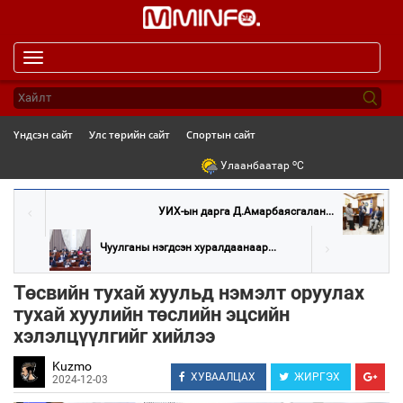
Toggle
navigation
Үндсэн сайт
Улс төрийн сайт
Спортын сайт
o
Улаанбаатар
C
УИХ-ын дарга Д.Амарбаясгалан...
Чуулганы нэгдсэн хуралдаанаар...
Төсвийн тухай хуульд нэмэлт оруулах
тухай хуулийн төслийн эцсийн
хэлэлцүүлгийг хийлээ
Kuzmo
ХУВААЛЦАХ
ЖИРГЭХ
2024-12-03