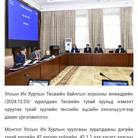
Улсын Их Хурлын Төсвийн байнгын хорооны өнөөдрийн
/2024.12.03/ хуралдаан Төсвийн тухай хуульд нэмэлт
оруулах тухай хуулийн төслийн эцсийн хэлэлцүүлгээр
дахин үргэлжиллээ.
Монгол Улсын Их Хурлын чуулганы хуралдааны дэгийн
тухай хуулийн 42 дугаар зүйлийн 42.1.1 дэх хэсэгт заасны