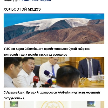
ХОЛБООТОЙ
МЭДЭЭ
УИХ-ын дарга С.Бямбацогт төрийг төлөөлөн Сутай хайрхны
тэнгэрийг тахих төрийн тахилгад оролцлоо
С.Амарсайхан: Иргэдийг хохироосон ААН-ийн нуугтмал хөрөнгийг
битүүмжлэнэ