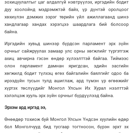
зохицуулалтыг цаг алдалгүй нэвтрүүлэх, иргэдийн бодит
дуу хоолойнд мэдрэмжтэй байх, үр дүнтэй оролцоог
хөхиүлэн дэмжих зэрэг төрийн үйл ажиллагаанд шинэ
хандлагаар хандах хэрэгцээ шаардлага бий болсоор
байна.
Иргэдийн хувьд шинээр бүрдсэн парламент эрх зүйн
орчныг сайжруулах замаар улс орны хөгжлийг түргэтгэж
ахиц авчирна гэсэн өндөр хүлээлттэй байгаа. Тиймээс
олон парламент дамнан яригдсан, эдийн засгийн
хөгжилд бодит түлхэц өгөх байгалийн баялгийг одоо ба
ирээдүйн тусын тулд ашиглаж, ард түмэн үр өгөөжийг
хүртэх төслүүдийг Монгол Улсын Их Хурал нээлттэй
хэлэлцэж хууль эрх зүйн орчныг бүрдүүлээд байна.
Эрхэм ард иргэд ээ,
Өнөөдөр тохиож буй Монгол Улсын Үндсэн хуулийн өдөр
бол Монголчууд бид тусгаар тогтносон, бүрэн эрхт эх