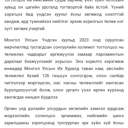
хувьд он цагийн урсгалд тогтвортой байх ёстой. Үүний
зэрэгцээ бид үндсэн хуульт ёсны хөгжилд нээлттэй
хандаж, ард түмнийхээ нийтлэг эрхэм зорилгын төлөө нэг
зүгт хөгжих учиртай.
Монгол Улсын Үндсэн хуульд 2023 онд оруулсан
өөрчлөлтөд тусгагдсан сонгуулийн холимог тогтолцоо нь
төлөөлөх чадварыг өргөжүүлэх замаар парламентын
дархлааг бэхжүүлэхийг зорьсон. Энэ зорилго хэрэгжиж
өнөөдөр Монгол Улсын Их Хуралд таван нам, эвслийн
төлөөлөл бүхий 126 гишүүн сонгогдож, олон салбар
чиглэлээр мэргэшсэн, нас насны төлөөллийг хангасан
бүрэлдэхүүнтэй болж, олон ургалч үзэл өргөн хүрээнд
хангагдах нөхцөл бүрдлээ.
Орчин үед дэлхийн улсуудын хөгжлийн хэмнэл хурдсаж
мэдээллийн солилцоо эрчимжих, нийгмийн шинэ
харилцааны хэрэгцээнд тулгуурлан эрх зүйн зүй ёсны