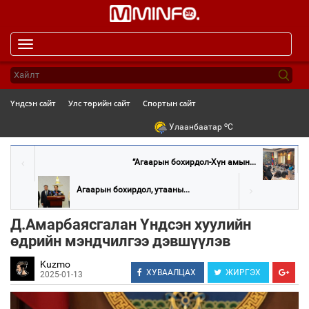
Toggle
navigation
Үндсэн сайт
Улс төрийн сайт
Спортын сайт
o
Улаанбаатар
C
“Агаарын бохирдол-Хүн амын...
Агаарын бохирдол, утааны...
Д.Амарбаясгалан Үндсэн хуулийн
өдрийн мэндчилгээ дэвшүүлэв
Kuzmo
ХУВААЛЦАХ
ЖИРГЭХ
2025-01-13