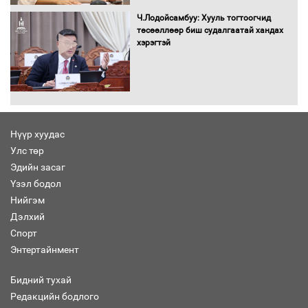
Ч.Лодойсамбуу: Хууль тогтоогчид
төсөөллөөр биш судалгаатай хандах
хэрэгтэй
“Хар жагсаалт”-ын асуудлыг цэгцлэх
чиглэлээр Монголбанкны удирдлагад
30 хоногийн хугацаатай үүрэг өглөө
Нүүр хуудас
Улс төр
Ерөнхий сайд Н.Учрал олимпиадын
Эдийн засаг
хүрээнд гарсан зардлыг шийдвэрлэж
өгөхөөр болов
Үзэл бодол
Нийгэм
Дэлхий
Энэ намар 1-6 дугаар ангийн
Спорт
хүүхдүүдэд сургуулийн автобус
Энтертайнмент
үйлчилнэ
Бидний тухай
Редакцийн бодлого
Аймгуудад баригдаж буй ДЦС-ын