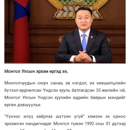
Монгол Улсын эрхэм иргэд ээ,
Монголчуудын оюун санаа, эв нэгдэл, их зөвшилцлийн
бүтээл-ардчилсан Үндсэн хууль батлагдсан 33 жилийн ой,
Монгол Улсын Үндсэн хуулийн өдрийн баярын мэндийг
өргөн дэвшүүлье.
“Үүнээс илүү хайрлах шүтээн үгүй” хэмээн эх орноо
эрхэмлэн нандигнадаг Монгол түмэн 1992 оны 01 дүгээр