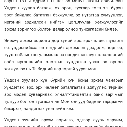
сарын 13-ны өдрийн 11 цаг 35 минут анхны ардчилсан
Үндсэн хуулиа баталж, эх орон, тусгаар тогтнол, бүрэн
эрхт байдлаа бататган бэхжүүлж, эх нутагтаа хүмүүнлэг,
иргэний ардчилсан нийгэм цогцлуулан хөгжүүлэхийг
эрхэм зорилгоо болгон даяар олноо тунхагласан билээ.
Энэхүү эрхэм зорилго дор хүний эрх, эрх чөлөө, шударга
ёс, үндэснийхээ эв нэгдлийг эрхэмлэн дээдэлж, төрт ёс,
түүх, соёлынхоо уламжлалаа нандигнан, хүн төрөлхтөний
соёл иргэншлийн ололтыг хүндэтгэн үзэж эх орноо
хөгжүүлэх нь Та бидний нэр төртэй үүрэг мөн.
Үндсэн хуулиар хүн бүрийн хүн ёсны эрхэм чанарыг
хүндэтгэх, эрх, эрх чөлөөг баталгаатай эдлүүлэх, төрийн
эрх мэдэл хуваарилах, хяналт-тэнцэлтэй байх зарчмыг
тулгуур болгон тусгасан нь Монголчууд бидний гарцаагүй
бахархах, нандигнах үнэт зүйл юм.
Үндсэн хуулийн эрхэм зорилго, эдгээр суурь зарчим,
тогтолцоо нь нийгмийн суурь зарчим, үнэт зүйл болохын