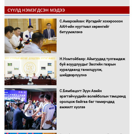
СҮҮЛД НЭМЭГДСЭН МЭДЭЭ
С.Амарсайхан: Иргэдийг хохироосон
ААН-ийн нуугтмал хөрөнгийг
битүүмжлэнэ
Н.Номтойбаяр: Аймгуудад тулгамдаж
буй асуудлуудыг Засгийн газрын
хуралдаанд танилцуулж,
шийдвэрлүүлнэ
С.Бямбацогт Зүүн Азийн
эрэгтэйчүүдийн волейболын тэмцээнд
оролцож байгаа баг тамирчдад
амжилт хүслээ