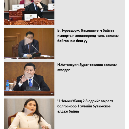
Автомашинд улсын дугаарын тэгш,
сондгойгоор шатахуун олгоно
Б.Пүрэвдорж: Яамнаас өгч байгаа
импортын зөвшөөрөлд чинь авлигал
байгаа юм биш үү
Бага орлоготой иргэдийн орлогод
татвар ногдуулахгүй байх эрх зүйн
орчныг бүрдүүллээ
Н.Алтанхуяг: Зураг төслөөс авлигал
эхэлдэг
Хөшөө бүтсэн түүхийг өгүүлэх 7
баримт
Ч.Номин:Жилд 2-3 өдрийг амралт
болгосноор 1 хувийн бүтээмжээ
алдаж байна
Хөвсгөл нуурын лусыг тахих төрийн
тахилгын ёслол боллоо