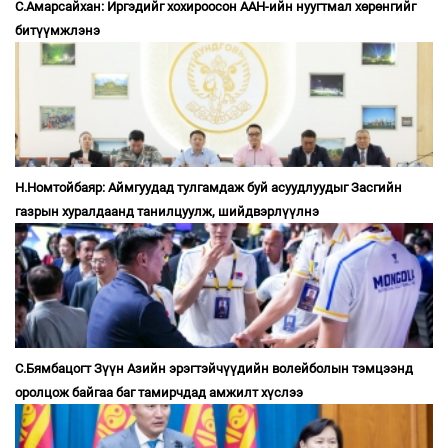
С.Амарсайхан: Иргэдийг хохироосон ААН-ийн нуугтмал хөрөнгийг
битүүмжлэнэ
Н.Номтойбаяр: Аймгуудад тулгамдаж буй асуудлуудыг Засгийн
газрын хуралдаанд танилцуулж, шийдвэрлүүлнэ
С.Бямбацогт Зүүн Азийн эрэгтэйчүүдийн волейболын тэмцээнд
оролцож байгаа баг тамирчдад амжилт хүслээ