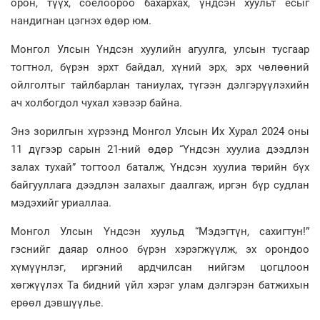
орон, түүх, соёлоороо бахархах, үндсэн хуульт ёсыг
нандигнан цэгнэх өдөр юм.
Монгол Улсын Үндсэн хуулийн агуулга, улсын тусгаар
тогтнол, бүрэн эрхт байдал, хүний эрх, эрх чөлөөний
ойлголтыг тайлбарлан таниулах, түгээн дэлгэрүүлэхийн
ач холбогдол чухал хэвээр байна.
Энэ зорилгын хүрээнд Монгол Улсын Их Хурал 2024 оны
11 дүгээр сарын 21-ний өдөр “Үндсэн хуулиа дээдлэн
залах тухай” тогтоол баталж, Үндсэн хуулиа төрийн бүх
байгууллага дээдлэн залахыг даалгаж, иргэн бүр судлан
мэдэхийг уриаллаа.
Монгол Улсын Үндсэн хуульд “Мэдэгтүн, сахигтун!”
гэснийг даяар олноо бүрэн хэрэгжүүлж, эх орондоо
хүмүүнлэг, иргэний ардчилсан нийгэм цогцлоон
хөгжүүлэх Та бидний үйл хэрэг улам дэлгэрэн батжихын
ерөөл дэвшүүлье.