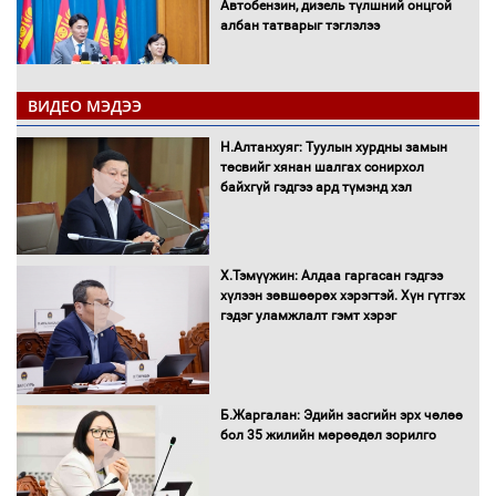
Автобензин, дизель түлшний онцгой
албан татварыг тэглэлээ
ВИДЕО МЭДЭЭ
Санхүүгийн хэмнэлтийн горимд эрүүл
Н.Алтанхуяг: Туулын хурдны замын
мэндийн салбар хамаарахгүй
төсвийг хянан шалгах сонирхол
байхгүй гэдгээ ард түмэнд хэл
Нөөцийн махны худалдаа,
Х.Тэмүүжин: Алдаа гаргасан гэдгээ
борлуулалтыг нээлттэй ил тод
хүлээн зөвшөөрөх хэрэгтэй. Хүн гүтгэх
болгоно
гэдэг уламжлалт гэмт хэрэг
Монгол Улс “COP17”-д “Тал хээрийн
Б.Жаргалан: Эдийн засгийн эрх чөлөө
төлөвлөгөө”-гөө танилцуулна
бол 35 жилийн мөрөөдөл зорилго