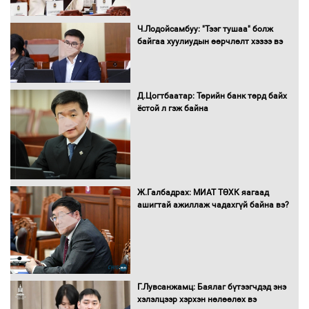
16 төрлийн эмийг нэг эх үүсвэрээс
Ч.Лодойсамбуу: "Тээг тушаа" болж
худалдан авах журмыг баталлаа
байгаа хуулиудын өөрчлөлт хэзээ вэ
Д.Цогтбаатар: Төрийн банк төрд байх
Бүх шатанд хэмнэлтийн горимд
ёстой л гэж байна
шилжиж, найр наадам, зөвлөгөөн,
гадаад томилолтыг хориглолоо
Сайд нар төсвөө хэрхэн зарцуулах вэ?
Ж.Галбадрах: МИАТ ТӨХК яагаад
ашигтай ажиллаж чадахгүй байна вэ?
Засгийн газрын ээлжит хуралдаан
болж байна
Г.Лувсанжамц: Баялаг бүтээгчдэд энэ
хэлэлцээр хэрхэн нөлөөлөх вэ