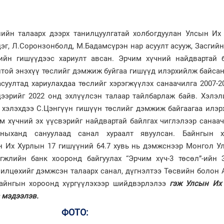
лийн талаарх дээрх танилцуулгатай холбогдуулан Улсын Их
эг, Л.Соронзонболд, М.Бадамсүрэн нар асуулт асууж, Засгий
ийн гишүүдээс хариулт авсан. Эрчим хүчний найдвартай 
олтой энэхүү төслийг дэмжиж буйгаа гишүүд илэрхийлж байса
суултад хариулахдаа төслийг хэрэгжүүлэх санаачилга 2007-
цээрийг 2022 онд эхлүүлсэн талаар тайлбарлаж байв. Хэлэл
г хэлэхдээ С.Цэнгүүн гишүүн төслийг дэмжиж байгаагаа илэ
м хүчний эх үүсвэрийг найдвартай байлгах чиглэлээр санаа
ныханд сануулаад санал хураалт явуулсан. Байнгын 
 Их Хурлын 17 гишүүний 64.7 хувь нь дэмжснээр Монгол Ул
өгжлийн банк хооронд байгуулах “Эрчим хүч-3 төсөл”-ийн 
илцөхийг дэмжсэн талаарх санал, дүгнэлтээ Төсвийн болон 
байнгын хороонд хүргүүлэхээр шийдвэрлэлээ
гэж Улсын Их
 мэдээлэв.
ФОТО: