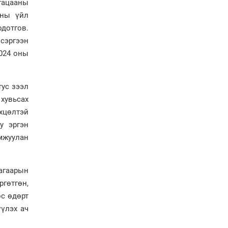
үйлдвэрийн бүтээн
угацааны
байгуулалтын ажил
оны үйл
эрчимтэй үргэлжилж
одотгов.
байна
сэргээн
"Сэлбэ” дэд төвийг
"Smart selbe city" болгон
2024 оны
хөгжүүлэх чиглэл өглөө
Иргэдийн
тус зээл
төлөөлөгчдийн хурал
хувьсах
хяналт тавьдаг байх эрх
өхцөлтэй
зүйн орчныг бүрдүүлнэ
у эргэн
мжуулан
Ерөнхий сайд Н.Учрал
Япон Улсаас Элчин сайд
Игавахара Масарүг
хүлээн авч уулзлаа
агаарын
Н.Учралын Засгийн
ргөтгөн,
газарт “үлдсэн” зургаан
өс өдөрт
дэд сайдын хөрөнгийн
мэдүүлэг
үүлэх ач
Ерөнхий сайд