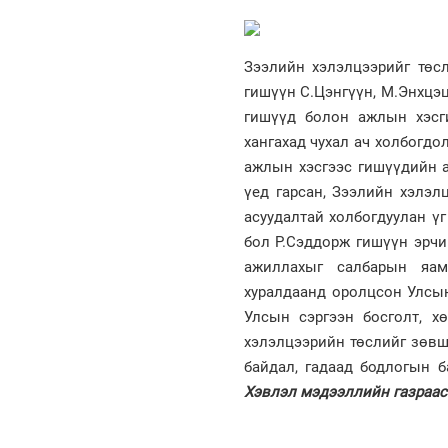
Зээлийн хэлэлцээрийг төс
гишүүн С.Цэнгүүн, М.Энхцэц
гишүүд болон ажлын хэсг
хангахад чухал ач холбогд
ажлын хэсгээс гишүүдийн а
үед гарсан, Зээлийн хэлэл
асуудалтай холбогдуулан ү
бол Р.Сэддорж гишүүн эрчи
ажиллахыг салбарын яам
хуралдаанд оролцсон Улсын
Улсын сэргээн босголт, х
хэлэлцээрийн төслийг зөвш
байдал, гадаад бодлогын 
Хэвлэл мэдээллийн газраас