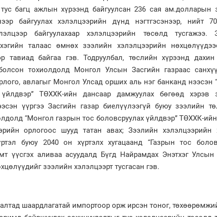
 тус багц ажлын хүрээнд байгуулсан 236 сая ам.долларын 
ээр байгуулах хэлэлцээрийн дүнд нэгтгэсэнээр, нийт 70
элцээр байгуулахаар хэлэлцээрийн төсөлд тусгажээ. 
тхэгийн талаас өмнөх зээлийн хэлэлцээрийн нөхцөлүүдээ
р тавиад байгаа гэв. Тодруулбал, төслийн хүрээнд дахин
болсон тохиолдолд Монгол Улсын Засгийн газраас санхүү
орлого, авлагыг Монгол Улсад орших аль нэг банканд нээсэн
 үйлдвэр” ТӨХХК-ийн дансаар дамжуулах бөгөөд хэрэв 
ээсэн үүргээ Засгийн газар биелүүлээгүй буюу зээлийн тө
иолдолд “Монгол газрын тос боловсруулах үйлдвэр” ТӨХХК-ий
эрийн орлогоос шууд татан авах; Зээлийн хэлэлцээрийн 
үртэл буюу 2040 он хүртэлх хугацаанд “Газрын тос болов
амт үүсгэх аливаа асуудалд Бүгд Найрамдах Энэтхэг Улсы
хцөлүүдийг зээлийн хэлэлцээрт тусгасан гэв.
лалтад шаардлагатай импортоор орж ирсэн тоног, төхөөрөмжи