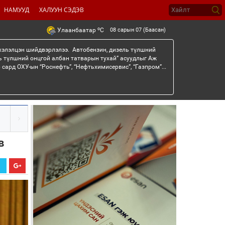
НАМУУД
ХАЛУУН СЭДЭВ
o
08 сарын 07 (Баасан)
Улаанбаатар
C
 хэлэлцэн шийдвэрлэлээ. Автобензин, дизель түлшний
ь түлшний онцгой албан татварын тухай” асуудлыг Аж
сард ОХУ-ын “Роснефть”, “Нефтьхимисервис”, “Газпром”...
в
Х