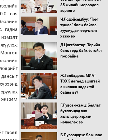
Бүх шатанд хэмнэлтийн
35 жилийн мөрөөдөл
зээлийн
горимд шилжиж, найр
зорилго
0.0 сая
наадам, зөвлөгөөн,
гадаад томилолтыг
Ч.Лодойсамбуу: "Тээг
Зээлийн
хориглолоо
тушаа" болж байгаа
с гадна
хуулиудын өөрчлөлт
Сайд нар төсвөө хэрхэн
хэзээ вэ
 нэмэлт
зарцуулах вэ?
жүүлэх;
Д.Цогтбаатар: Төрийн
банк төрд байх ёстой л
 “Монгол
гэж байна
Засгийн газрын ээлжит
зээлийн
хуралдаан болж байна
лбөрийг
Ж.Галбадрах: МИАТ
н дансыг
ТӨХК яагаад ашигтай
хүрээнд
Автомашинд улсын
ажиллаж чадахгүй
дугаарын тэгш,
сруулах
байна вэ?
сондгойгоор шатахуун
н ЭКСИМ
олгоно
Г.Лувсанжамц: Баялаг
бүтээгчдэд энэ
Бага орлоготой
хэлэлцээр хэрхэн
иргэдийн орлогод
нөлөөлөх вэ
татвар ногдуулахгүй
байх эрх зүйн орчныг
йг төсөл
Б.Пүрэвдорж: Яамнаас
бүрдүүллээ