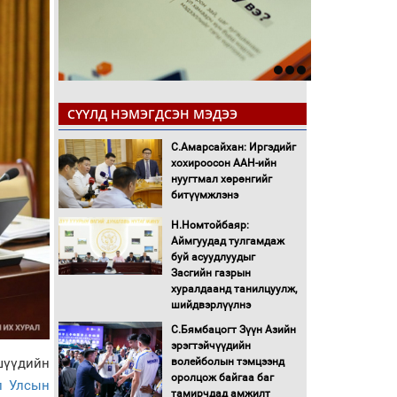
СҮҮЛД НЭМЭГДСЭН МЭДЭЭ
С.Амарсайхан: Иргэдийг
хохироосон ААН-ийн
нуугтмал хөрөнгийг
битүүмжлэнэ
Н.Номтойбаяр:
Аймгуудад тулгамдаж
буй асуудлуудыг
Засгийн газрын
хуралдаанд танилцуулж,
шийдвэрлүүлнэ
С.Бямбацогт Зүүн Азийн
эрэгтэйчүүдийн
шүүдийн
волейболын тэмцээнд
оролцож байгаа баг
л Улсын
тамирчдад амжилт