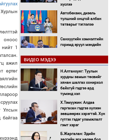
йгуулах
хүслээ
х Хурлын
Автобензин, дизель
түлшний онцгой албан
татварыг тэглэлээ
лөлттэй
Санхүүгийн хэмнэлтийн
7 оноос
горимд эрүүл мэндийн
 нийт 1
салбар хамаарахгүй
талсан.
ВИДЕО МЭДЭЭ
гц ажил
Нөөцийн махны
т өртөг
худалдаа, борлуулалтыг
Н.Алтанхуяг: Туулын
нээлттэй ил тод болгоно
хурдны замын төсвийг
аялгийн
хянан шалгах сонирхол
төслийн
байхгүй гэдгээ ард
Монгол Улс “COP17”-д
оллароор
түмэнд хэл
“Тал хээрийн
сруулах
төлөвлөгөө”-гөө
Х.Тэмүүжин: Алдаа
танилцуулна
гаргасан гэдгээ хүлээн
г Улсын
зөвшөөрөх хэрэгтэй. Хүн
16 төрлийн эмийг нэг эх
 байгаа
гүтгэх гэдэг уламжлалт
үүсвэрээс худалдан авах
гэмт хэрэг
журмыг баталлаа
Б.Жаргалан: Эдийн
хүрээнд
засгийн эрх чөлөө бол