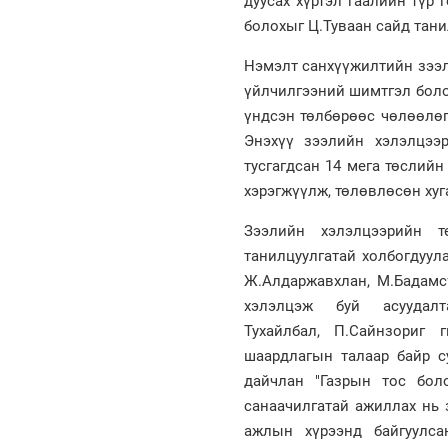
дуусах хүртэл гаалийн түр
болохыг Ц.Туваан сайд тани
Нэмэлт санхүүжилтийн зээл
үйлчилгээний шимтгэл боло
үндсэн төлбөрөөс чөлөөлөг
Энэхүү зээлийн хэлэлцээ
тусгагдсан 14 мега төслийн
хэрэгжүүлж, төлөвлөсөн хуг
Зээлийн хэлэлцээрийн 
танилцуулгатай холбогдуул
Ж.Алдаржавхлан, М.Бадамсү
хэлэлцэж буй асууда
Тухайлбал, П.Сайнзориг 
шаардлагын талаар байр с
дайчлан "Газрын тос боло
санаачилгатай ажиллах нь 
ажлын хүрээнд байгуулса