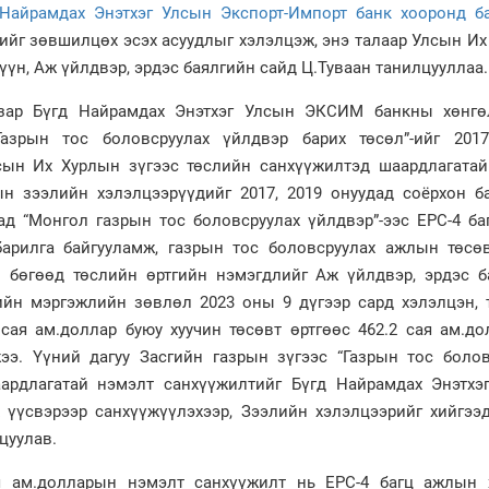
 Найрамдах Энэтхэг Улсын Экспорт-Импорт банк хооронд ба
ийг зөвшилцөх эсэх асуудлыг хэлэлцэж, энэ талаар Улсын И
үүн, Аж үйлдвэр, эрдэс баялгийн сайд Ц.Туваан танилцууллаа.
зар Бүгд Найрамдах Энэтхэг Улсын ЭКСИМ банкны хөнгө
Газрын тос боловсруулах үйлдвэр барих төсөл”-ийг 201
сын Их Хурлын зүгээс төслийн санхүүжилтэд шаардлагатай
н зээлийн хэлэлцээрүүдийг 2017, 2019 онуудад соёрхон ба
д “Монгол газрын тос боловсруулах үйлдвэр”-ээс EPC-4 ба
арилга байгууламж, газрын тос боловсруулах ажлын төсөв
н бөгөөд төслийн өртгийн нэмэгдлийг Аж үйлдвэр, эрдэс б
ийн мэргэжлийн зөвлөл 2023 оны 9 дүгээр сард хэлэлцэн, 
 сая ам.доллар буюу хуучин төсөвт өртгөөс 462.2 сая ам.д
ээ. Үүний дагуу Засгийн газрын зүгээс “Газрын тос болов
аардлагатай нэмэлт санхүүжилтийг Бүгд Найрамдах Энэтхэ
үүсвэрээр санхүүжүүлэхээр, Зээлийн хэлэлцээрийг хийгээд
цуулав.
ая ам.долларын нэмэлт санхүүжилт нь EPC-4 багц ажлын 