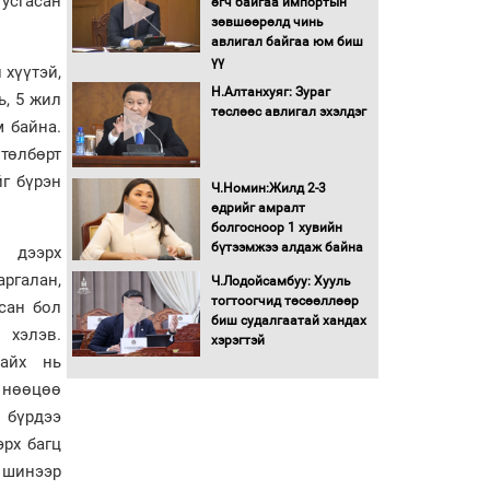
тусгасан
өгч байгаа импортын
Хөшөө бүтсэн түүхийг
зөвшөөрөлд чинь
өгүүлэх 7 баримт
авлигал байгаа юм биш
үү
 хүүтэй,
Хөвсгөл нуурын лусыг
Н.Алтанхуяг: Зураг
ь, 5 жил
тахих төрийн тахилгын
төслөөс авлигал эхэлдэг
м байна.
ёслол боллоо
төлбөрт
йг бүрэн
“Хар жагсаалт”-ын
Ч.Номин:Жилд 2-3
асуудлыг цэгцлэх
өдрийг амралт
чиглэлээр
болгосноор 1 хувийн
Монголбанкны
бүтээмжээ алдаж байна
н дээрх
удирдлагад 30 хоногийн
аргалан,
Ч.Лодойсамбуу: Хууль
хугацаатай үүрэг өглөө
тогтоогчид төсөөллөөр
всан бол
Ерөнхий сайд Н.Учрал
биш судалгаатай хандах
хэлэв.
олимпиадын хүрээнд
хэрэгтэй
гарсан зардлыг
байх нь
шийдвэрлэж өгөхөөр
 нөөцөө
болов
 бүрдээ
Энэ намар 1-6 дугаар
эрх багц
ангийн хүүхдүүдэд
сургуулийн автобус
 шинээр
үйлчилнэ