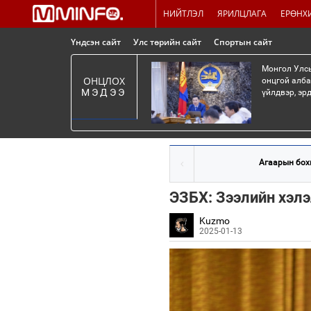
НИЙТЛЭЛ
ЯРИЛЦЛАГА
ЕРӨНХ
Үндсэн сайт
Улс төрийн сайт
Спортын сайт
Монгол Улсы
ОНЦЛОХ
онцгой алба
МЭДЭЭ
үйлдвэр, эр
Агаарын бохи
ЭЗБХ: Зээлийн хэл
Kuzmo
2025-01-13