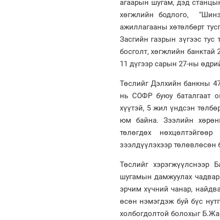
агаарын шугам, дэд станцын
хөгжлийн бодлого, “Шинэ
ажиллагааны хөтөлбөрт тусг
Засгийн газрын зүгээс тус
босголт, хөгжлийн банктай 
11 дүгээр сарын 27-ны өдри
Төслийг Дэлхийн банкны 47
нь СОФР буюу баталгаат о
хүүтэй, 5 жил үндсэн төлбө
юм байна. Зээлийн хөрөнг
төлөгдөх нөхцөлтэйгөөр
зээлдүүлэхээр төлөвлөсөн 
Төслийг хэрэгжүүлснээр Б
шугамын дамжуулах чадвары
эрчим хүчний чанар, найдва
өсөн нэмэгдэж буй бүс нут
холбогдолтой болохыг Б.Жа