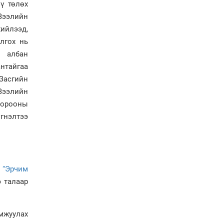
үү төлөх
Аймгуудад баригдаж
Зээлийн
буй ДЦС-ын төслийг
ийлээд,
үргэлжүүлэх чиглэл
өглөө
лгох нь
Улсын хэмжээнд АИ-92
, албан
автобензиний 17
антайгаа
хоногийн нөөцтэй байна
 Засгийн
Зээлийн
хорооны
Н.Номтойбаяр: Эрт
сэрэмжлүүлэх
гнэлтээ
тогтолцоо, шинэ
технологи гамшгийн
эрсдэлийг бууруулах гол
хөшүүрэг
“280 мянган тонн хагас
 “Эрчим
кокс, 180 мянган тонн
э талаар
сайжруулсан түлшээр
өвлийг давна”
Г.Дамдинням: Газрын
амжуулах
тос боловсруулах