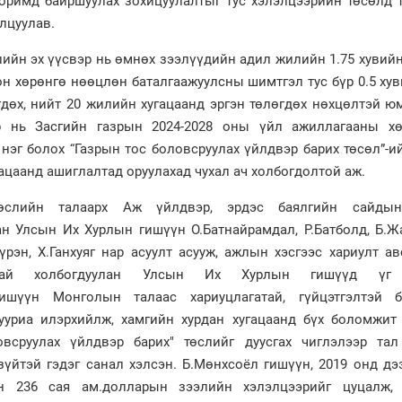
 горимд байршуулах зохицуулалтыг тус хэлэлцээрийн төсөлд 
лцуулав.
ийн эх үүсвэр нь өмнөх зээлүүдийн адил жилийн 1.75 хувийн
н хөрөнгө нөөцлөн баталгаажуулсны шимтгэл тус бүр 0.5 хув
дөх, нийт 20 жилийн хугацаанд эргэн төлөгдөх нөхцөлтэй ю
р нь Засгийн газрын 2024-2028 оны үйл ажиллагааны хө
 нэг болох “Газрын тос боловсруулах үйлдвэр барих төсөл”-и
ацаанд ашиглалтад оруулахад чухал ач холбогдолтой аж.
төслийн талаарх Аж үйлдвэр, эрдэс баялгийн сайды
ан Улсын Их Хурлын гишүүн О.Батнайрамдал, Р.Батболд, Б.Ж
рэн, Х.Ганхуяг нар асуулт асууж, ажлын хэсгээс хариулт а
лтай холбогдуулан Улсын Их Хурлын гишүүд үг 
гишүүн Монголын талаас хариуцлагатай, гүйцэтгэлтэй 
ууриа илэрхийлж, хамгийн хурдан хугацаанд бүх боломжит
всруулах үйлдвэр барих" төслийг дуусгах чиглэлээр тал
зүйтэй гэдэг санал хэлсэн. Б.Мөнхсоёл гишүүн, 2019 онд дэ
н 236 сая ам.долларын зээлийн хэлэлцээрийг цуцалж,