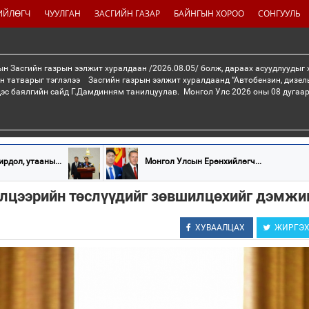
ИЙЛӨГЧ
ЧУУЛГАН
ЗАСГИЙН ГАЗАР
БАЙНГЫН ХОРОО
СОНГУУЛЬ
н Засгийн газрын ээлжит хуралдаан /2026.08.05/ болж, дараах асуудлуудыг
н татварыг тэглэлээ Засгийн газрын ээлжит хуралдаанд “Автобензин, дизел
дэс баялгийн сайд Г.Дамдинням танилцуулав. Монгол Улс 2026 оны 08 дугаар 
рдол, утааны...
Монгол Улсын Ерөнхийлөгч...
элцээрийн төслүүдийг зөвшилцөхийг дэмжи
ХУВААЛЦАХ
ЖИРГЭ