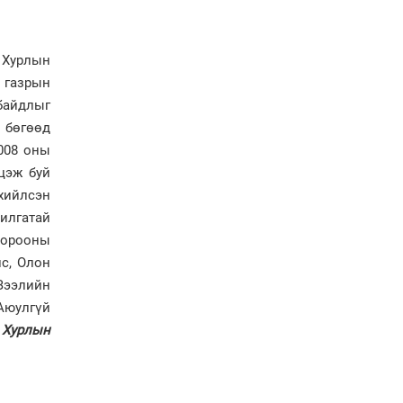
Н.Учралын мэдэгдлүүд
 Хурлын
Төв аймагт өвлийн
бэлтгэл ажил 80 хувьтай
н газрын
үргэлжилж байна
байдлыг
н бөгөөд
“Хөдөө аж ахуй,
2008 оны
хөдөөгийн хөгжил
цэж буй
төслийн 2 дахь шат”
төслийн хүрээнд 4
рхийлсэн
банктай дамжуулан
чилгатай
зээлдүүлэх гэрээ
байгууллаа
хорооны
с, Олон
Зээлийн
Аюулгүй
 Хурлын