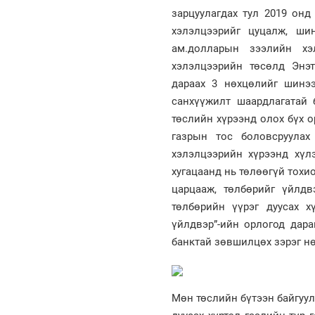
зарцуулагдах тул 2019 онд
хэлэлцээрийг цуцалж, шин
ам.долларын зээлийн хэл
хэлэлцээрийн төсөлд Энэ
дараах 3 нөхцөлийг шинээ
санхүүжилт шаардлагатай 
төслийн хүрээнд олох бүх 
газрын тос боловсруулах
хэлэлцээрийн хүрээнд хүл
хугацаанд нь төлөөгүй тох
царцааж, төлбөрийг үйлдв
төлбөрийн үүрэг дуусах х
үйлдвэр”-ийн орлогод дар
банктай зөвшилцөх зэрэг нө
Мөн төслийн бүтээн байгуу