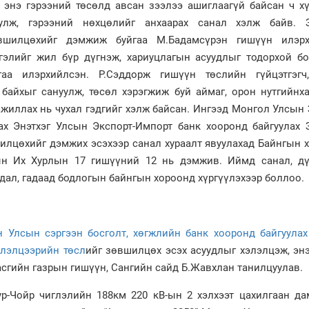
д энэ гэрээний төсөлд авсан зээлээ ашиглаагүй байсан ч х
уулж, гэрээний нөхцөлийг анхаарах санал хэлж байв. 
вшилцөхийг дэмжиж буйгаа М.Бадамсүрэн гишүүн илэрх
тгэлийг жил бүр дүгнэж, хариуцлагын асуудлыг тодорхой бо
аа илэрхийлсэн. Р.Сэддорж гишүүн төслийн гүйцэтгэгч
 байхыг сануулж, төсөл хэрэгжиж буй аймаг, орон нутгийнх
ажиллах нь чухал гэдгийг хэлж байсан. Ингээд Монгол Улсын
ах Энэтхэг Улсын Экспорт-Импорт банк хооронд байгуулах 
илцөхийг дэмжих эсэхээр санал хураалт явуулахад Байнгын 
ын Их Хурлын 17 гишүүний 12 нь дэмжив. Иймд санал, дү
дал, гадаад бодлогын байнгын хороонд хүргүүлэхээр боллоо.
н Улсын сэргээн босголт, хөгжлийн банк хооронд байгуулах
элэлцээрийн төсл
ийг зөвшилцөх эсэх асуудлыг хэлэлцэж, эн
сгийн газрын гишүүн, Сангийн сайд Б.Жавхлан танилцуулав.
уур-Чойр чиглэлийн 188км 220 кВ-ын 2 хэлхээт цахилгаан д