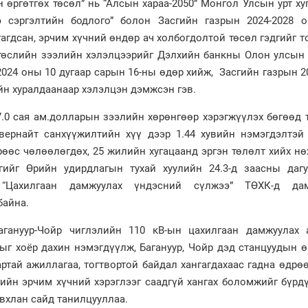
 өргөтгөх төсөл” нь “Алсын хараа-2050” Монгол Улсын урт х
 сэргэлтийн бодлого” болон Засгийн газрын 2024-2028 
агдсан, эрчим хүчний өндөр ач холбогдолтой төсөл гэдгийг т
 төслийн зээлийн хэлэлцээрийг Дэлхийн банкны Олон улсын 
2024 оны 10 дугаар сарын 16-ны өдөр хийж, Засгийн газрын 
йн хуралдаанаар хэлэлцэн дэмжсэн гэв.
.0 сая ам.долларын зээлийн хөрөнгөөр хэрэгжүүлэх бөгөөд 
вернайт санхүүжилтийн хүү дээр 1.44 хувийн нэмэгдэлтэй 
рөөс чөлөөлөгдөх, 25 жилийн хугацаанд эргэн төлөлт хийх н
ийг Өрийн удирдлагын тухай хуулийн 24.3-д заасны дагу
 “Цахилгаан дамжуулах үндэсний сүлжээ” ТӨХК-д да
байна.
агануур-Чойр чиглэлийн 110 кВ-ын цахилгаан дамжуулах 
г хоёр дахин нэмэгдүүлж, Багануур, Чойр дэд станцуудын ө
ртай ажиллагаа, тогтвортой байдал хангагдахаас гадна өдрө
гийн эрчим хүчний хэрэглээг саадгүй хангах боломжийг бүрд
вхлан сайд танилцууллаа.