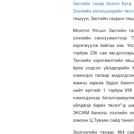
Засгийн газар болон Бүгд
Зээлийн хэлэлцээрийн төсл
гишүүн, Засгийн газрын гиш
Монгол Улсын Засгийн га
зээлийн санхүүжилтээр “
хэрэгжүүлж байгаа юм. Ул
тэрбум 236 сая ам.доллары
Төслийн хэрэгжилтийн явца
буюу үндсэн үйлдвэрийн б
нэмэгдэх талаар мэдэгдсэ
яамны харьяа Эрдэс баялг
нийт өртгийг 1 тэрбум 698
нэмэгдэхээр баталгаажуулж
үйлдвэр барих төсөл”-д ш
ЭКСИМ банкны зээлийн эх 
хэмээн Ц.Туваан сайд танил
Энэтхэгийн талаас 464 с