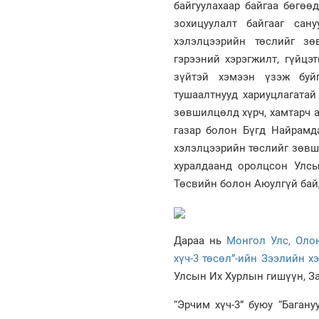
байгуулахаар байгаа бөгөө
зохицуулалт байгааг сан
хэлэлцээрийн төслийг зө
гэрээний хэрэгжилт, гүйцэ
зүйтэй хэмээн үзэж буйг
тушаалтнууд хариуцлагатай
зөвшилцөлд хүрч, хамтарч 
газар болон Бүгд Найрамд
хэлэлцээрийн төслийг зөвш
хуралдаанд оролцсон Улс
Төсвийн болон Аюулгүй бай
Дараа нь
Монгол Улс, Оло
хүч-3 төсөл”-ийн Зээлийн х
Улсын Их Хурлын гишүүн, За
“Эрчим хүч-3” буюу “Баган