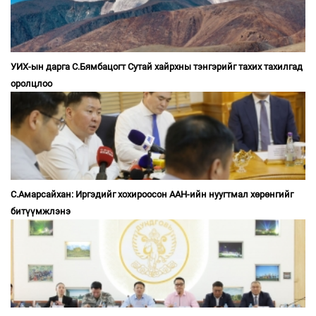
УИХ-ын дарга С.Бямбацогт Сутай хайрхны тэнгэрийг тахих тахилгад
оролцлоо
С.Амарсайхан: Иргэдийг хохироосон ААН-ийн нуугтмал хөрөнгийг
битүүмжлэнэ