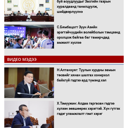
буй асуудлуудыг Засгийн газрын
хуралдаанд танилцуулж,
шийдвэрлүүлнэ
С.Бямбацогт Зүүн Азийн
эрэгтэйчүүдийн волейболын тэмцээнд
оролцож байгаа баг тамирчдад
амжилт хүслээ
ВИДЕО МЭДЭЭ
Автобензин, дизель түлшний онцгой
Н.Алтанхуяг: Туулын хурдны замын
албан татварыг тэглэлээ
төсвийг хянан шалгах сонирхол
байхгүй гэдгээ ард түмэнд хэл
Х.Тэмүүжин: Алдаа гаргасан гэдгээ
Санхүүгийн хэмнэлтийн горимд эрүүл
хүлээн зөвшөөрөх хэрэгтэй. Хүн гүтгэх
мэндийн салбар хамаарахгүй
гэдэг уламжлалт гэмт хэрэг