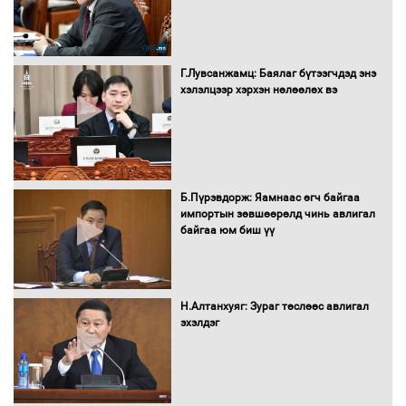
Сайд нар төсвөө хэрхэн зарцуулах вэ?
Г.Лувсанжамц: Баялаг бүтээгчдэд энэ
хэлэлцээр хэрхэн нөлөөлөх вэ
Засгийн газрын ээлжит хуралдаан
болж байна
Б.Пүрэвдорж: Яамнаас өгч байгаа
импортын зөвшөөрөлд чинь авлигал
байгаа юм биш үү
Автомашинд улсын дугаарын тэгш,
сондгойгоор шатахуун олгоно
Н.Алтанхуяг: Зураг төслөөс авлигал
эхэлдэг
Бага орлоготой иргэдийн орлогод
татвар ногдуулахгүй байх эрх зүйн