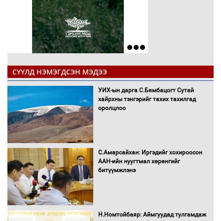
СҮҮЛД НЭМЭГДСЭН МЭДЭЭ
УИХ-ын дарга С.Бямбацогт Сутай
хайрхны тэнгэрийг тахих тахилгад
оролцлоо
С.Амарсайхан: Иргэдийг хохироосон
ААН-ийн нуугтмал хөрөнгийг
битүүмжлэнэ
Н.Номтойбаяр: Аймгуудад тулгамдаж