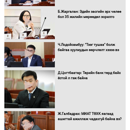
Нөөцийн махны худалдаа,
Б.Жаргалан: Эдийн засгийн эрх чөлөө
борлуулалтыг нээлттэй ил тод
бол 35 жилийн мөрөөдөл зорилго
болгоно
Монгол Улс “COP17”-д “Тал хээрийн
Ч.Лодойсамбуу: "Тээг тушаа" болж
төлөвлөгөө”-гөө танилцуулна
байгаа хуулиудын өөрчлөлт хэзээ вэ
Д.Цогтбаатар: Төрийн банк төрд байх
ёстой л гэж байна
16 төрлийн эмийг нэг эх үүсвэрээс
худалдан авах журмыг баталлаа
Бүх шатанд хэмнэлтийн горимд
Ж.Галбадрах: МИАТ ТӨХК яагаад
шилжиж, найр наадам, зөвлөгөөн,
ашигтай ажиллаж чадахгүй байна вэ?
гадаад томилолтыг хориглолоо