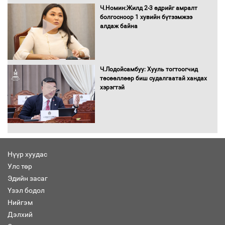
орчныг бүрдүүллээ
Ч.Номин:Жилд 2-3 өдрийг амралт
болгосноор 1 хувийн бүтээмжээ
алдаж байна
Хөшөө бүтсэн түүхийг өгүүлэх 7
баримт
Ч.Лодойсамбуу: Хууль тогтоогчид
төсөөллөөр биш судалгаатай хандах
хэрэгтэй
Хөвсгөл нуурын лусыг тахих төрийн
тахилгын ёслол боллоо
Нүүр хуудас
Улс төр
“Хар жагсаалт”-ын асуудлыг цэгцлэх
Эдийн засаг
чиглэлээр Монголбанкны удирдлагад
30 хоногийн хугацаатай үүрэг өглөө
Үзэл бодол
Нийгэм
Дэлхий