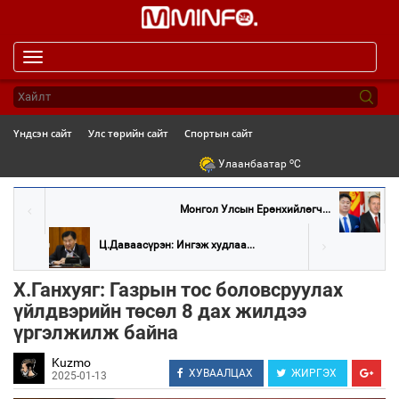
Toggle
navigation
Үндсэн сайт
Улс төрийн сайт
Спортын сайт
o
Улаанбаатар
C
Монгол Улсын Ерөнхийлөгч...
Ц.Даваасүрэн: Ингэж худлаа...
Х.Ганхуяг: Газрын тос боловсруулах
үйлдвэрийн төсөл 8 дах жилдээ
үргэлжилж байна
Kuzmo
ХУВААЛЦАХ
ЖИРГЭХ
2025-01-13