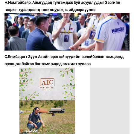
Н.Номтойбаяр: Аймгуудад тулгамдаж буй асуудлуудыг Засгийн
газрын хуралдаанд танилцуулж, шийдвэрлүүлнэ
С.Бямбацогт Зүүн Азийн эрэгтэйчүүдийн волейболын тэмцээнд
оролцож байгаа баг тамирчдад амжилт хүслээ