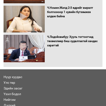
Н.Номтойбаяр: Аймгуудад тулгамдаж
буй асуудлуудыг Засгийн газрын
Ч.Номин:Жилд 2-3 өдрийг амралт
хуралдаанд танилцуулж,
болгосноор 1 хувийн бүтээмжээ
шийдвэрлүүлнэ
алдаж байна
С.Бямбацогт Зүүн Азийн
эрэгтэйчүүдийн волейболын тэмцээнд
оролцож байгаа баг тамирчдад
Ч.Лодойсамбуу: Хууль тогтоогчид
амжилт хүслээ
төсөөллөөр биш судалгаатай хандах
хэрэгтэй
Автобензин, дизель түлшний онцгой
албан татварыг тэглэлээ
Нүүр хуудас
Улс төр
Эдийн засаг
Санхүүгийн хэмнэлтийн горимд эрүүл
Үзэл бодол
мэндийн салбар хамаарахгүй
Нийгэм
Дэлхий