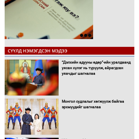
СҮҮЛД НЭМЭГДСЭН МЭДЭЭ
“Дэлхийн адууны өдөр”-ийн уралдаанд
уясан хүлэг нь түрүүлж, айрагдсан
уяачдыг шагналаа
Монгол судлалыг хөгжүүлж байгаа
эрхмүүдийг шагналаа