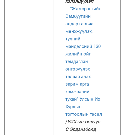
хэлэлцүүлэг
/
·
“Жамсрангийн
Самбуугийн
алдар гавьяаг
мөнхжүүлэх,
түүний
мэндэлсний 130
жилийн ойг
тэмдэглэн
өнгөрүүлэх
талаар авах
зарим арга
хэмжээний
тухай” Улсын Их
Хурлын
тогтоолын төсөл
/
УИХ-ын гишүүн
С.Эрдэнэболд