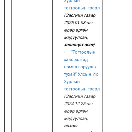
Хурлын
тогтоолын төсөл
/
Засгийн газар
2025.01.08-ны
өдөр өргөн
мэдүүлсэн,
хэлэлцэх эсэх
/
·
“Тогтоолын
хавсралтад
нэмэлт оруулах
тухай” Улсын Их
Хурлын
тогтоолын төсөл
/
Засгийн газар
2024.12.25-ны
өдөр өргөн
мэдүүлсэн,
анхны