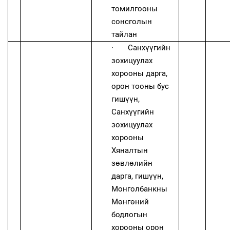
томилгооны
сонсголын
тайлан
·
Санхүүгийн
зохицуулах
хорооны дарга,
орон тооны бус
гишүүн,
Санхүүгийн
зохицуулах
хорооны
Хяналтын
зөвлөлийн
дарга, гишүүн,
Монголбанкны
Мөнгөний
бодлогын
хорооны орон