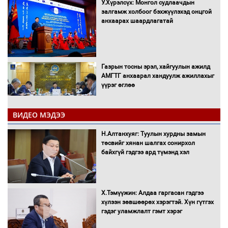
У.Хүрэлсүх: Монгол судлаачдын
залгамж холбоог бэхжүүлэхэд онцгой
анхаарах шаардлагатай
Газрын тосны эрэл, хайгуулын ажилд
АМГТГ анхаарал хандуулж ажиллахыг
үүрэг өглөө
ВИДЕО МЭДЭЭ
Н.Номтойбаяр: Орон нутаг хөгжихөд
чөдөр болж буй хууль, эрхзүйн орчныг
Н.Алтанхуяг: Туулын хурдны замын
шинэчилнэ
төсвийг хянан шалгах сонирхол
байхгүй гэдгээ ард түмэнд хэл
Багахангай-Хөшигийн хөндий-Эмээлт
Х.Тэмүүжин: Алдаа гаргасан гэдгээ
чиглэлийн төмөр замыг ашиглалтад
хүлээн зөвшөөрөх хэрэгтэй. Хүн гүтгэх
оруулахаар бэлтгэж байна
гэдэг уламжлалт гэмт хэрэг