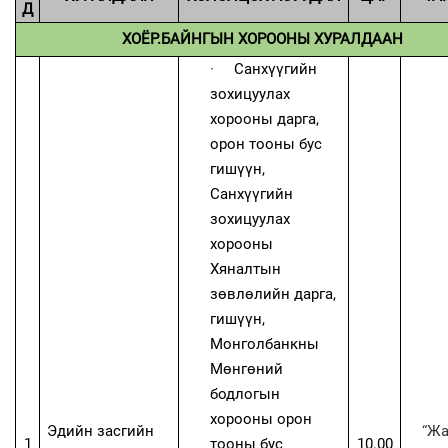
Д
ХОЁР.БАЙНГЫН ХОРООНЫ ХУРАЛДААН
·
Санхүүгийн
зохицуулах
хорооны дарга,
орон тооны бус
гишүүн,
Санхүүгийн
зохицуулах
хорооны
Хяналтын
зөвлөлийн дарга,
гишүүн,
Монголбанкны
Мөнгөний
бодлогын
хорооны орон
Эдийн засгийн
“Ж
1
тооны бус
10.00