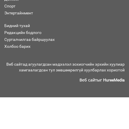
Спорт
Энтертайнмент
Нөөцийн махны худалдаа,
борлуулалтыг нээлттэй ил тод
Бидний тухай
болгоно
Редакцийн бодлого
Сурталчилгаа байршуулах
Холбоо барих
Монгол Улс “COP17”-д “Тал хээрийн
төлөвлөгөө”-гөө танилцуулна
Веб сайтад агуулагдсан мэдээлэл зохиогчийн эрхийн хуулиар
хамгаалагдсан тул зөвшөөрөлгүй хуулбарлах хориотой
Веб сайтыг
HureeMedia
16 төрлийн эмийг нэг эх үүсвэрээс
худалдан авах журмыг баталлаа
Бүх шатанд хэмнэлтийн горимд
шилжиж, найр наадам, зөвлөгөөн,