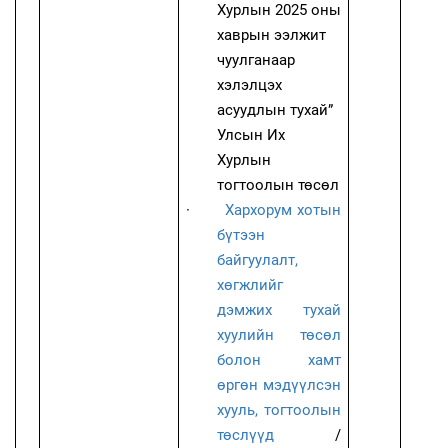
Хурлын 2025 оны
хаврын ээлжит
чуулганаар
хэлэлцэх
асуудлын тухай”
Улсын Их
Хурлын
тогтоолын төсөл
·
Хархорум хотын
бүтээн
байгуулалт,
хөгжлийг
дэмжих тухай
хуулийн төсөл
болон хамт
өргөн мэдүүлсэн
хууль, тогтоолын
төслүүд
/