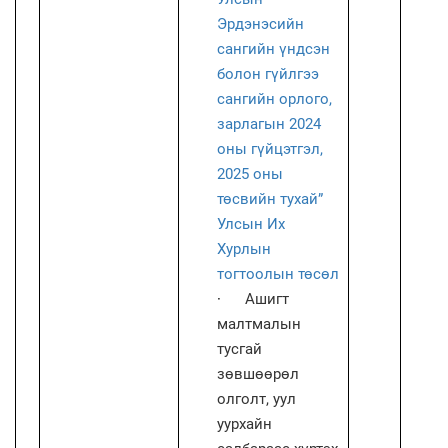
Эрдэнэсийн
сангийн үндсэн
болон гүйлгээ
сангийн орлого,
зарлагын 2024
оны гүйцэтгэл,
2025 оны
төсвийн тухай”
Улсын Их
Хурлын
тогтоолын төсөл
·
Ашигт
малтмалын
тусгай
зөвшөөрөл
олголт, уул
уурхайн