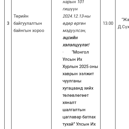
нарын 101
гишүүн
Төрийн
2024.12.13-ны
“Ж
3
байгуулалтын
өдөр өргөн
13.00
Д.Сүх
байнгын хороо
мэдүүлсэн,
эцсийн
хэлэлцүүлэг
/
·
“Монгол
Улсын Их
Хурлын 2025 оны
хаврын ээлжит
чуулганы
хугацаанд хийх
төлөвлөгөөт
хяналт
шалгалтын
цаглавар батлах
тухай” Улсын Их