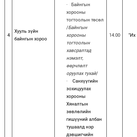
·
Байнгын
хорооны
тогтоолын төсөл
/
Байнгын
Хууль зүйн
4
хорооны
14.00
“
Их 
байнгын хороо
тогтоолын
хавсралтад
нэмэлт,
өөрчлөлт
оруулах тухай
/
·
Санхүүгийн
зохицуулах
хорооны
Хяналтын
зөвлөлийн
гишүүний албан
тушаалд нэр
дэвшигчийн