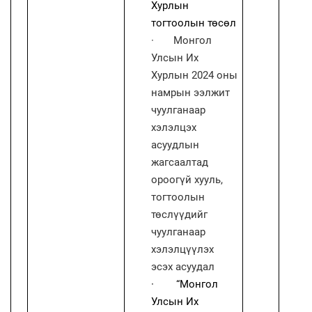
Хурлын
тогтоолын төсөл
·
Монгол
Улсын Их
Хурлын 2024 оны
намрын ээлжит
чуулганаар
хэлэлцэх
асуудлын
жагсаалтад
ороогүй хууль,
тогтоолын
төслүүдийг
чуулганаар
хэлэлцүүлэх
эсэх асуудал
·
“Монгол
Улсын Их