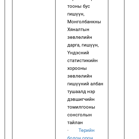
тооны бус
гишүүн,
Монголбанкны
Хяналтын
зөвлөлийн
дарга, гишүүн,
Үндэсний
статистикийн
хорооны
зөвлөлийн
гишүүний албан
тушаалд нэр
дэвшигчийн
томилгооны
сонсголын
тайлан
·
Төрийн
болон орон