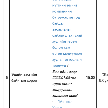
нутгийн өмчит
компанийн
бүтээмж, ил тод
байдал,
засаглалыг
сайжруулах тухай
хуулийн төсөл
болон хамт
өргөн мэдүүлсэн
хууль, тогтоолын
төслүүд
/
Засгийн газар
Эдийн засгийн
“Ж
5
2025.01.08-ны
15.00
байнгын хороо
Д.Сүх
өдөр өргөн
мэдүүлсэн,
хэлэлцэх эсэх
/
·
“Монгол
Улсын