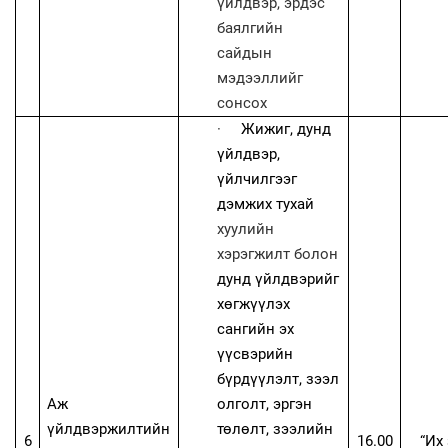
үйлдвэр, эрдэс
баялгийн
сайдын
мэдээллийг
сонсох
·
Жижиг, дунд
үйлдвэр,
үйлчилгээг
дэмжих тухай
хуулийн
х
эрэгжилт болон
дунд үйлдвэрийг
хөгжүүлэх
сангийн эх
үүсвэрийн
бүрдүүлэлт, зээл
Аж
олголт, эргэн
үйлдвэржилтийн
төлөлт, зээлийн
6
16.00
“
Их 