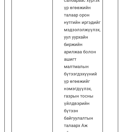
салбараас хүртэх
үр өгөөжийн
талаар орон
нутгийн иргэдийг
мэдээлэлжүүлэх,
уул уурхайн
биржийн
арилжаа болон
ашигт
малтмалын
бүтээгдэхүүний
үр өгөөжийг
нэмэгдүүлэх,
газрын тосны
үйлдвэрийн
бүтээн
байгуулалтын
талаарх Аж