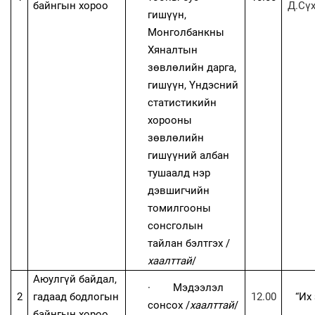
байнгын хороо
Д.Сүх
гишүүн,
Монголбанкны
Хяналтын
зөвлөлийн дарга,
гишүүн, Үндэсний
статистикийн
хорооны
зөвлөлийн
гишүүний албан
тушаалд нэр
дэвшигчийн
томилгооны
сонсголын
тайлан бэлтгэх /
хаалттай
/
Аюулгүй байдал,
·
Мэдээлэл
2
гадаад бодлогын
12.00
“
Их 
сонсох /
хаалттай
/
байнгын хороо