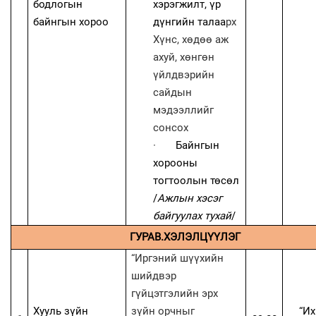
бодлогын
хэрэгжилт, үр
байнгын хороо
дүнгийн талаа
рх
Хүнс, хөдөө аж
ахуй, хөнгөн
үйлдвэрийн
сайдын
мэдээллийг
сонсох
·
Байнгын
хорооны
тогтоолын төсөл
/
Ажлын хэсэг
байгуулах тухай
/
ГУРАВ.ХЭЛЭЛЦҮҮЛЭГ
“Иргэний шүүхийн
шийдвэр
гүйцэтгэлийн эрх
Хууль зүйн
зүйн орчныг
“Их