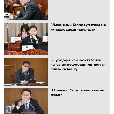
"ДЦС-3” ТӨХК-ийн нэн шаардлагатай
Г.Лувсанжамц: Баялаг бүтээгчдэд энэ
“Турбингенератор-5”-ын шинэчлэлийн
хэлэлцээр хэрхэн нөлөөлөх вэ
төсвийг шийдвэрлэхээр болов
УИХ-ын дарга С.Бямбацогт Сутай
хайрхны тэнгэрийг тахих тахилгад
Б.Пүрэвдорж: Яамнаас өгч байгаа
оролцлоо
импортын зөвшөөрөлд чинь авлигал
байгаа юм биш үү
С.Амарсайхан: Иргэдийг хохироосон
ААН-ийн нуугтмал хөрөнгийг
Н.Алтанхуяг: Зураг төслөөс авлигал
битүүмжлэнэ
эхэлдэг