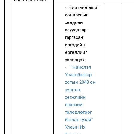
·
Нийтийн ашиг
сонирхлыг
хөндсөн
асуудлаар
гаргасан
иргэдийн
өргөдлийг
хэлэлцэх
·
“Нийслэл
Улаанбаатар
хотын 2040 он
хүртэлх
хөгжлийн
ерөнхий
төлөвлөгөөг
батлах тухай”
Улсын Их