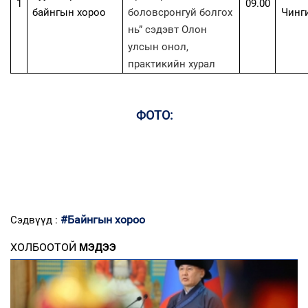
1
09.00
байнгын хороо
боловсронгуй болгох
Чинги
нь” сэдэвт Олон
улсын онол,
практикийн хурал
ФОТО:
#Байнгын хороо
Сэдвүүд :
ХОЛБООТОЙ
МЭДЭЭ