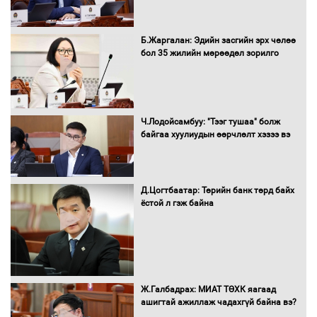
Сэлэнгэ аймгийн Сүхбаатар суманд 70
МВт-ын хүчин чадалтай ДЦС-ын галыг
Б.Жаргалан: Эдийн засгийн эрх чөлөө
асаалаа
бол 35 жилийн мөрөөдөл зорилго
Д.Энхтуяа: Иргэдийн санал, хүсэлтийг
салбарын бодлого, хууль тогтоомжид
Ч.Лодойсамбуу: "Тээг тушаа" болж
тусган бодит шийдэлд хүргэхийн
байгаа хуулиудын өөрчлөлт хэзээ вэ
төлөө ажиллана
Д.Цогтбаатар: Төрийн банк төрд байх
Засгийн газраас хөнгөлөлттэй зээлээр
ёстой л гэж байна
дэмжсэний үр дүнд шатахуун хадгалах
савнууд эхнээсээ ашиглалтад орж
байна
“Цааснаас чөлөөлье” зөвлөлдөх
Ж.Галбадрах: МИАТ ТӨХК яагаад
хэлэлцүүлэг боллоо
ашигтай ажиллаж чадахгүй байна вэ?