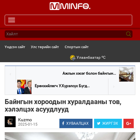
Toggle
navigation
Үндсэн сайт
Улс төрийн сайт
Спортын сайт
o
Улаанбаатар
C
Ажлын хэсэг болон байнгын...
Ерөнхийлөгч У.Хүрэлсүх Бүгд...
Байнгын хороодын хуралдааны тов,
хэлэлцэх асуудлууд
Kuzmo
ХУВААЛЦАХ
ЖИРГЭХ
2025-01-15