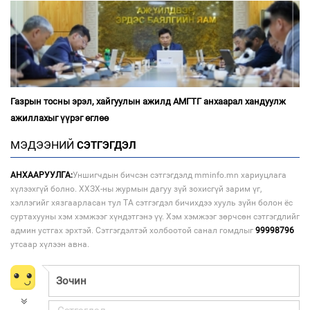
Газрын тосны эрэл, хайгуулын ажилд АМГТГ анхаарал хандуулж
ажиллахыг үүрэг өглөө
МЭДЭЭНИЙ
СЭТГЭГДЭЛ
АНХААРУУЛГА:
Уншигчдын бичсэн сэтгэгдэлд mminfo.mn хариуцлага
хүлээхгүй болно. ХХЗХ-ны журмын дагуу зүй зохисгүй зарим үг,
хэллэгийг хязгаарласан тул ТА сэтгэгдэл бичихдээ хууль зүйн болон ёс
суртахууны хэм хэмжээг хүндэтгэнэ үү. Хэм хэмжээг зөрчсөн сэтгэгдлийг
админ устгах эрхтэй. Сэтгэгдэлтэй холбоотой санал гомдлыг
99998796
утсаар хүлээн авна.