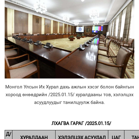
Монгол Улсын Их Хурал дахь ажлын хэсэг болон байнгын
хороод өнөөдрийн /2025.01.15/ хуралдааны тов, хэлэлцэх
асуудлуудыг танилцуулж байна.
ЛХАГВА ГАРАГ /2025.01.15/
Д/
ХУРАЛДААН
ХЭЛЭЛЦЭХ АСУУДАЛ
ЦАГ
ТА