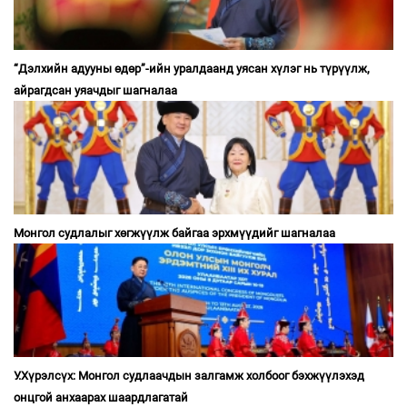
“Дэлхийн адууны өдөр”-ийн уралдаанд уясан хүлэг нь түрүүлж,
айрагдсан уяачдыг шагналаа
Монгол судлалыг хөгжүүлж байгаа эрхмүүдийг шагналаа
У.Хүрэлсүх: Монгол судлаачдын залгамж холбоог бэхжүүлэхэд
онцгой анхаарах шаардлагатай