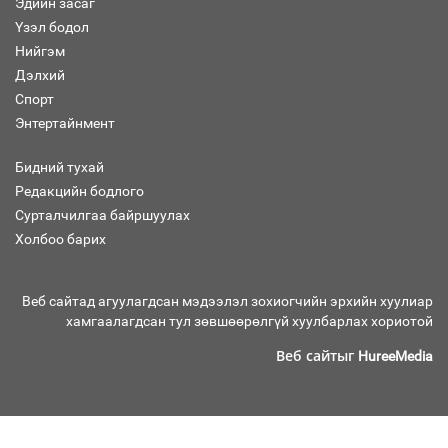
Эдийн засаг
Үзэл бодол
Нийгэм
Дэлхий
Улсын хэмжээнд АИ-92 автобензиний
Спорт
17 хоногийн нөөцтэй байна
Энтертайнмент
Бидний тухай
Редакцийн бодлого
Сурталчилгаа байршуулах
Холбоо барих
Н.Номтойбаяр: Эрт сэрэмжлүүлэх
тогтолцоо, шинэ технологи гамшгийн
эрсдэлийг бууруулах гол хөшүүрэг
Веб сайтад агуулагдсан мэдээлэл зохиогчийн эрхийн хуулиар
хамгаалагдсан тул зөвшөөрөлгүй хуулбарлах хориотой
Веб сайтыг
HureeMedia
“280 мянган тонн хагас кокс, 180
мянган тонн сайжруулсан түлшээр
өвлийг давна”