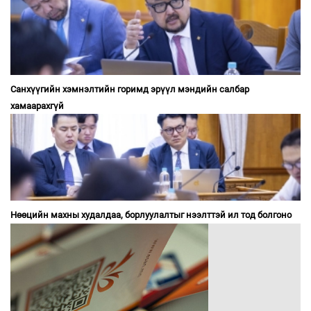
Санхүүгийн хэмнэлтийн горимд эрүүл мэндийн салбар
хамаарахгүй
Нөөцийн махны худалдаа, борлуулалтыг нээлттэй ил тод болгоно