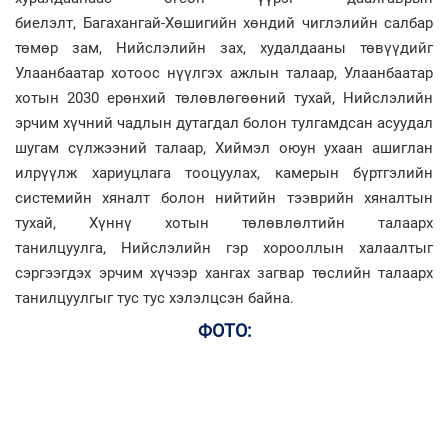
биелэлт, Багахангай-Хөшигийн хөндий чиглэлийн салбар
төмөр зам, Нийслэлийн зах, худалдааны төвүүдийг
Улаанбаатар хотоос нүүлгэх ажлын талаар, Улаанбаатар
хотын 2030 ерөнхий төлөвлөгөөний тухай, Нийслэлийн
эрчим хүчний чадлын дутагдал болон тулгамдсан асуудал
шугам сүлжээний талаар, Хиймэл оюун ухаан ашиглан
илрүүлж хариуцлага тооцуулах, камерын бүртгэлийн
системийн хяналт болон нийтийн тээврийн хяналтын
тухай, Хүннү хотын төлөвлөлтийн талаарх
танилцуулга, Нийслэлийн гэр хорооллын халаалтыг
сэргээгдэх эрчим хүчээр хангах загвар төслийн талаарх
танилцуулгыг тус тус хэлэлцсэн байна.
ФОТО: