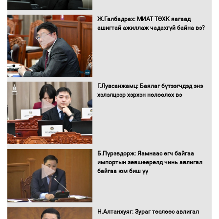
Автомашинд улсын дугаарын тэгш,
Ж.Галбадрах: МИАТ ТӨХК яагаад
сондгойгоор шатахуун олгоно
ашигтай ажиллаж чадахгүй байна вэ?
Бага орлоготой иргэдийн орлогод
татвар ногдуулахгүй байх эрх зүйн
Г.Лувсанжамц: Баялаг бүтээгчдэд энэ
орчныг бүрдүүллээ
хэлэлцээр хэрхэн нөлөөлөх вэ
Хөшөө бүтсэн түүхийг өгүүлэх 7
Б.Пүрэвдорж: Яамнаас өгч байгаа
баримт
импортын зөвшөөрөлд чинь авлигал
байгаа юм биш үү
Хөвсгөл нуурын лусыг тахих төрийн
тахилгын ёслол боллоо
Н.Алтанхуяг: Зураг төслөөс авлигал