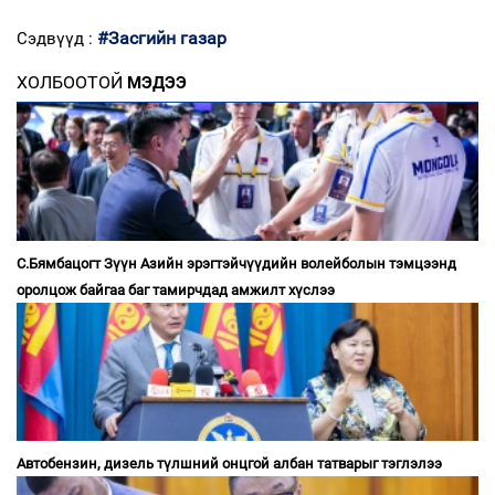
#Засгийн газар
Сэдвүүд :
ХОЛБООТОЙ
МЭДЭЭ
С.Бямбацогт Зүүн Азийн эрэгтэйчүүдийн волейболын тэмцээнд
оролцож байгаа баг тамирчдад амжилт хүслээ
Автобензин, дизель түлшний онцгой албан татварыг тэглэлээ