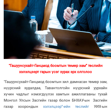
“Гашуунсухайт-Ганцмод боомтын төмөр зам” төслийн
хэлэлцээр
т гарын үсэг зурах эрх олголоо
“Гашуунсухайт-Ганцмод боомтын хил дамнасан төмөр зам,
нүүрсний худалдаа, Тавантолгойн нүүрсний уурхайн
хүчин чадлыг нэмэгдүүлэх хамтын ажиллагааны тухай
Монгол Улсын Засгийн газар болон БНХАУ-ын Засгийн
газар хоорондын
хэлэлцээр”-ийн төслийг
УИХ-ын