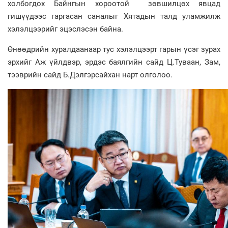
холбогдох Байнгын хороотой зөвшилцөх явцад
гишүүдээс гаргасан саналыг Хятадын талд уламжилж
хэлэлцээрийг эцэслэсэн байна.
Өнөөдрийн хуралдаанаар тус хэлэлцээрт гарын үсэг зурах
эрхийг Аж үйлдвэр, эрдэс баялгийн сайд Ц.Туваан, Зам,
тээврийн сайд Б.Дэлгэрсайхан нарт олголоо.