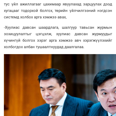
тус үйл ажиллагааг цахимаар явуулахад зарцуулах дээд
хугацааг тодорхой болгох, төрийн үйлчилгээний нэгдсэн
системд холбох арга хэмжээ авах,
-Хуулиас давсан шаардлага, шалгуур тавьсан журмын
зохицуулалтыг цэгцэлж, хуулиас давсан журмуудыг
хүчингүй болгох зэрэг арга хэмжээ авч хэрэгжүүлэхийг
холбогдох албан тушаалтнуудад даалгалаа.