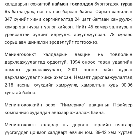
халдварын
сэжигтэй
найман
тохиолдол
бүртгэгдэж,
гурав
нь
батлагдаж, нэг нь нас барсан байна. Ойрын хавьтлын
347 хүнийг хими сэргийлэлтэд 24 цагт багтаан хамруулж,
хамар залгиурын үзлэг хийсэн. Нийт 45 хамар залгиурын
үрэвсэлтэй хүнийг илрүүлж, эрүүлжүүлсэн. 78 хүнээс
сорьц авч шинжлэн эрсдэлгүйг тогтоожээ.
Менингококкт халдварын вакцин нь товлолын
дархлаажуулалтад ордоггүй, 1994 оноос таван удаагийн
нэмэлт дархлаажуулалт, 2001 оноос сайн дурын
дархлаажуулалт хийж эхэлсэн. Нэмэлт дархлаажуулалтад
2-18 насны хүүхдийг хамруулж, хамралтын хувь 90-96
хувьтай байна.
Менингококкийн эсрэг ”Нимерикс” вакциныг Пфайзер
компаниас худалдан авахаар ажиллаж байна.
Менингококкт халдвар нь дөрвөн төрлийн нянгаар
үүсгэгддэг цочмог халдварт өвчин юм. 38-42 хэм хүртэл