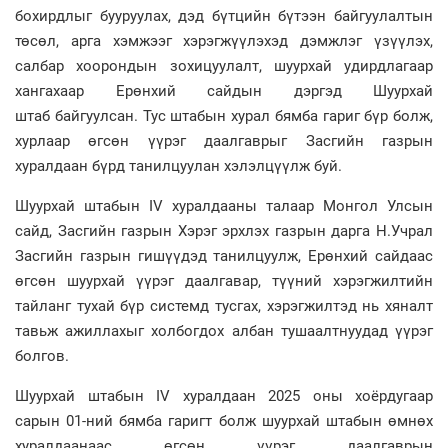
бохирдлыг бууруулах, дэд бүтцийн бүтээн байгуулалтын
төсөл, арга хэмжээг хэрэгжүүлэхэд дэмжлэг үзүүлэх,
салбар хоорондын зохицуулалт, шуурхай удирдлагаар
хангахаар Ерөнхий сайдын дэргэд Шуурхай
штаб байгуулсан. Тус штабын хурал бямба гариг бүр болж,
хурлаар өгсөн үүрэг даалгаврыг Засгийн газрын
хуралдаан бүрд танилцуулан хэлэлцүүлж буй.
Шуурхай штабын IV хуралдааны талаар Монгол Улсын
сайд, Засгийн газрын Хэрэг эрхлэх газрын дарга Н.Учрал
Засгийн газрын гишүүдэд танилцуулж, Ерөнхий сайдаас
өгсөн шуурхай үүрэг даалгавар, түүний хэрэгжилтийн
тайланг тухай бүр системд тусгах, хэрэгжилтэд нь хяналт
тавьж ажиллахыг холбогдох албан тушаалтнуудад үүрэг
болгов.
Шуурхай штабын IV хуралдаан 2025 оны хоёрдугаар
сарын 01-ний бямба гаригт болж шуурхай штабын өмнөх
хуралдаанаас өгсөн үүрэг даалгаврын