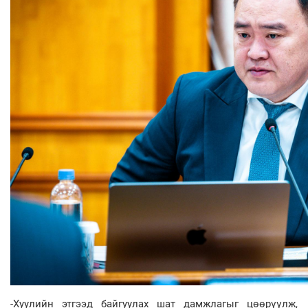
-Хуулийн этгээд байгуулах шат дамжлагыг цөөрүүлж,