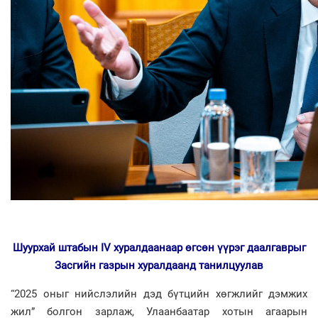
Шуурхай штабын
IV
хуралдаанаар
өгсөн үүрэг даалгаврыг
Засгийн газрын хуралдаанд танилцуулав
“2025 оныг нийслэлийн дэд бүтцийн хөгжлийг дэмжих
жил” болгон зарлаж, Улаанбаатар хотын агаарын