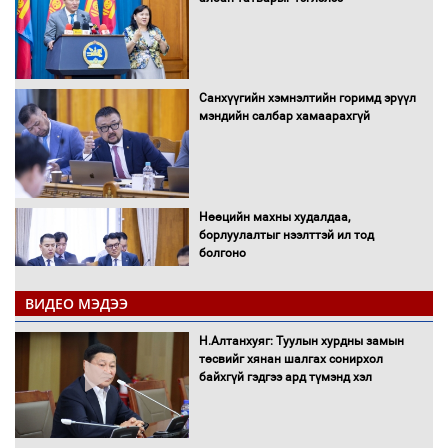
Санхүүгийн хэмнэлтийн горимд эрүүл
мэндийн салбар хамаарахгүй
Нөөцийн махны худалдаа,
борлуулалтыг нээлттэй ил тод
болгоно
ВИДЕО МЭДЭЭ
Монгол Улс “COP17”-д “Тал хээрийн
Н.Алтанхуяг: Туулын хурдны замын
төлөвлөгөө”-гөө танилцуулна
төсвийг хянан шалгах сонирхол
байхгүй гэдгээ ард түмэнд хэл