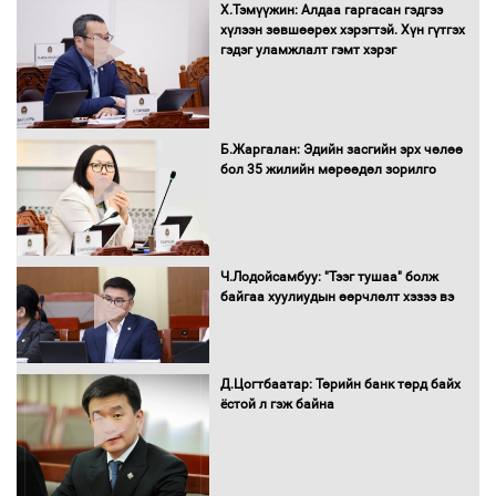
16 төрлийн эмийг нэг эх үүсвэрээс
Х.Тэмүүжин: Алдаа гаргасан гэдгээ
худалдан авах журмыг баталлаа
хүлээн зөвшөөрөх хэрэгтэй. Хүн гүтгэх
гэдэг уламжлалт гэмт хэрэг
Бүх шатанд хэмнэлтийн горимд
Б.Жаргалан: Эдийн засгийн эрх чөлөө
шилжиж, найр наадам, зөвлөгөөн,
бол 35 жилийн мөрөөдөл зорилго
гадаад томилолтыг хориглолоо
Сайд нар төсвөө хэрхэн зарцуулах вэ?
Ч.Лодойсамбуу: "Тээг тушаа" болж
байгаа хуулиудын өөрчлөлт хэзээ вэ
Д.Цогтбаатар: Төрийн банк төрд байх
Засгийн газрын ээлжит хуралдаан
ёстой л гэж байна
болж байна