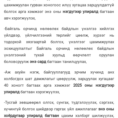
цахимжуулан гурван хоногоос илүү хугацаа зарцуулдаггүй
болгох арга хэмжээг энэ оны
нэг
дүгээр улиралд
багтаан
авч хэрэгжүүлэх,
-Байгаль орчинд нөлөөлөх байдлын үнэлгээ хийлгэх
үйлдвэр, үйлчилгээний төрлийг цөөлж, хүрээг нь
тодорхой хязгаартай болгох, үнэлгээг цахимжуулах
зохицуулалтыг Байгаль орчинд нөлөөлөх байдлын
үнэлгээний тухай хуульд өөрчлөлт оруулан
боловсруулж
энэ сард
багтаан танилцуулах,
-Аж ахуйн нэгж, байгууллагууд эрчим хүчинд анх
холбогдох шат дамжлагыг цөөрүүлж, зарцуулах хугацааг
40 хоногт багтаах арга хэмжээг
2025 оны нэгдүгээр
улиралд
багтаан хэрэгжүүлэх,
-Тусгай зөвшөөрөл олгох, сунгах, түдгэлзүүлэх, сэргээх,
хүчингүй болгох шийдвэр гаргах үйл ажиллагааг
энэ оны
хоёрдугаар улиралд багтаан
цахим хэлбэрт шилжүүлэх,