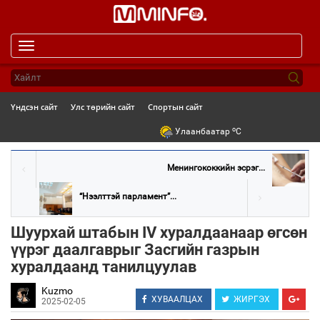
Toggle
navigation
Үндсэн сайт
Улс төрийн сайт
Спортын сайт
o
Улаанбаатар
C
Менингококкийн эсрэг...
“Нээлттэй парламент”...
Шуурхай штабын IV хуралдаанаар өгсөн
үүрэг даалгаврыг Засгийн газрын
хуралдаанд танилцуулав
Kuzmo
ХУВААЛЦАХ
ЖИРГЭХ
2025-02-05