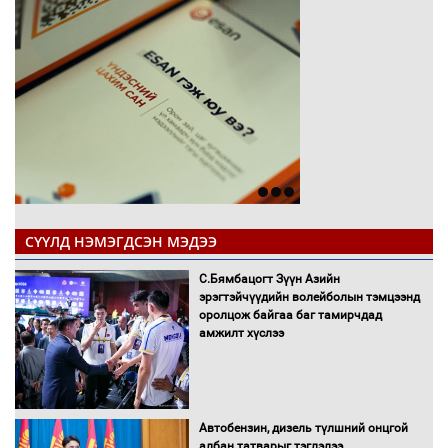
СҮҮЛД НЭМЭГДСЭН МЭДЭЭ
С.Бямбацогт Зүүн Азийн
эрэгтэйчүүдийн волейболын тэмцээнд
оролцож байгаа баг тамирчдад
амжилт хүслээ
Автобензин, дизель түлшний онцгой
албан татварыг тэглэлээ