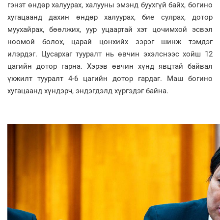
гэнэт өндөр халуурах, халууны эмэнд буухгүй байх, богино
хугацаанд дахин өндөр халуурах, бие сулрах, дотор
муухайрах, бөөлжих, уур уцаартай хэт цочимхой эсвэл
ноомой болох, царай цонхийх зэрэг шинж тэмдэг
илэрдэг. Цусархаг тууралт нь өвчин эхэлснээс хойш 12
цагийн дотор гарна. Хэрэв өвчин хүнд явцтай байвал
үхжилт тууралт 4-6 цагийн дотор гардаг. Маш богино
хугацаанд хүндэрч, эндэгдэлд хүргэдэг байна.