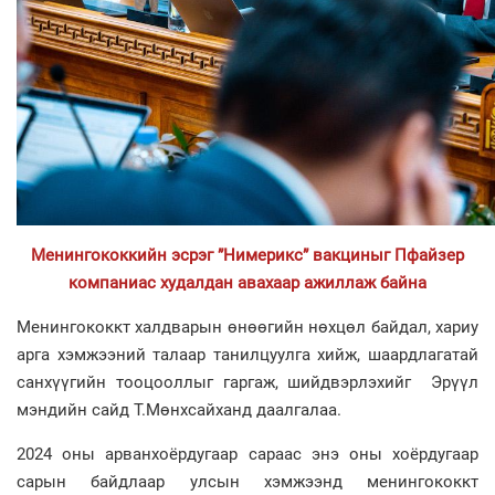
Менингококкийн
эсрэг
”Нимерикс” вакциныг Пфайзер
компаниас худалдан ава
хаар
ажиллаж байна
Менингококкт халдварын өнөөгийн нөхцөл байдал, хариу
арга хэмжээний талаар танилцуулга хийж, шаардлагатай
санхүүгийн тооцооллыг гаргаж, шийдвэрлэхийг Эрүүл
мэндийн сайд Т.Мөнхсайханд даалгалаа.
2024 оны арванхоёрдугаар сараас энэ оны хоёрдугаар
сарын байдлаар улсын хэмжээнд менингококкт