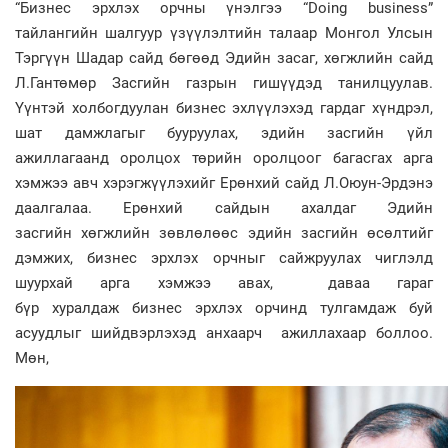
“Бизнес эрхлэх орчны үнэлгээ “Doing business”
тайлангийн шалгуур үзүүлэлтийн талаар Монгол Улсын
Тэргүүн Шадар сайд бөгөөд Эдийн засаг, хөгжлийн сайд
Л.Гантөмөр Засгийн газрын гишүүдэд танилцуулав.
Үүнтэй холбогдуулан бизнес эхлүүлэхэд гардаг хүндрэл,
шат дамжлагыг бууруулах, эдийн засгийн үйл
ажиллагаанд оролцох төрийн оролцоог багасгах арга
хэмжээ авч хэрэгжүүлэхийг Ерөнхий сайд Л.Оюун-Эрдэнэ
даалгалаа. Ерөнхий сайдын ахалдаг Эдийн
засгийн хөгжлийн зөвлөлөөс эдийн засгийн өсөлтийг
дэмжих, бизнес эрхлэх орчныг сайжруулах чиглэлд
шуурхай арга хэмжээ авах, даваа гараг
бүр хуралдаж бизнес эрхлэх орчинд тулгамдаж буй
асуудлыг шийдвэрлэхэд анхаарч ажиллахаар боллоо.
Мөн,