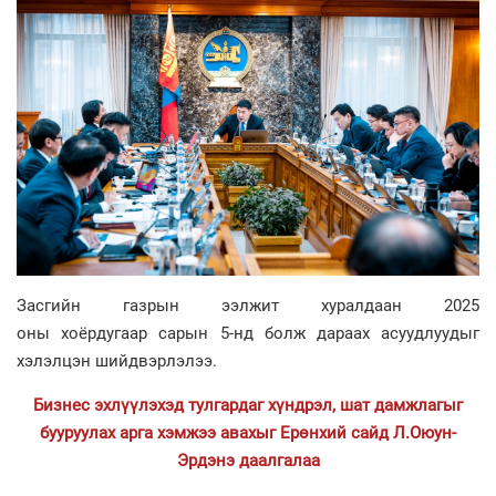
Засгийн газрын ээлжит хуралдаан 2025
оны хоёрдугаар сарын 5-нд болж дараах асуудлуудыг
хэлэлцэн шийдвэрлэлээ.
Бизнес эхлүүлэхэд тулгардаг хүндрэл, шат дамжлагыг
бууруулах арга хэмжээ авахыг Ерөнхий сайд Л.Оюун-
Эрдэнэ даалгалаа