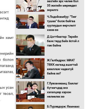
засгийн эрх чөлөө бол
Аймгуудад тулгамдаж
35 жилийн мөрөөдөл
буй асуудлуудыг
зорилго
Засгийн газрын
всэгт
хуралдаанд танилцуулж,
Ч.Лодойсамбуу: "Тээг
ангид
шийдвэрлүүлнэ
тушаа" болж байгаа
хуулиудын өөрчлөлт
С.Бямбацогт Зүүн Азийн
хэзээ вэ
эрэгтэйчүүдийн
волейболын тэмцээнд
Д.Цогтбаатар: Төрийн
йн хамт
оролцож байгаа баг
банк төрд байх ёстой л
тамирчдад амжилт
гэж байна
хүслээ
енерийн
Автобензин, дизель
ы болон
түлшний онцгой албан
Ж.Галбадрах: МИАТ
татварыг тэглэлээ
ТӨХК яагаад ашигтай
ллагаанд
ажиллаж чадахгүй
мгаалах,
байна вэ?
Санхүүгийн хэмнэлтийн
горимд эрүүл мэндийн
Г.Лувсанжамц: Баялаг
салбар хамаарахгүй
тын усан
бүтээгчдэд энэ
хэлэлцээр хэрхэн
г төсөл,
Нөөцийн махны
нөлөөлөх вэ
.
худалдаа, борлуулалтыг
нээлттэй ил тод болгоно
Б.Пүрэвдорж: Яамнаас