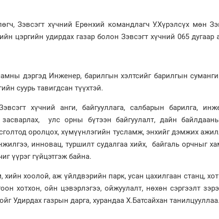
гч, Зэвсэгт хүчний Ерөнхий командлагч У.Хүрэлсүх мөн Зэ
ийн цэргийн удирдах газар болон Зэвсэгт хүчний 065 дугаар 
амны дэргэд Инженер, барилгын хэлтсийг барилгын суманги
ийн суурь тавигдсан түүхтэй.
Зэвсэгт хүчний анги, байгууллага, салбарын барилга, инж
н засварлах, улс орны бүтээн байгуулалт, дайн байлдаан
осголтод оролцох, хүмүүнлэгийн тусламж, энхийг дэмжих ажи
жилгээ, инновац, туршилт судалгаа хийх, байгаль орчныг ха
чиг үүрэг гүйцэтгэж байна.
, хийн хоолой, аж үйлдвэрийн парк, усан цахилгаан станц, хо
гоон хотхон, ойн цэвэрлэгээ, ойжуулалт, нөхөн сэргээлт зэрэ
йг Удирдах газрын дарга, хурандаа Х.Батсайхан танилцууллаа