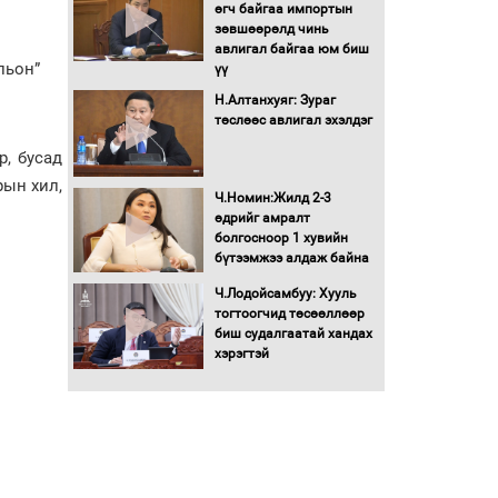
өгч байгаа импортын
зөвшөөрөлд чинь
Монгол Улс “COP17”-д
авлигал байгаа юм биш
“Тал хээрийн
льон”
үү
төлөвлөгөө”-гөө
танилцуулна
Н.Алтанхуяг: Зураг
төслөөс авлигал эхэлдэг
16 төрлийн эмийг нэг эх
үүсвэрээс худалдан авах
, бусад
журмыг баталлаа
рын хил,
Ч.Номин:Жилд 2-3
Бүх шатанд хэмнэлтийн
өдрийг амралт
горимд шилжиж, найр
болгосноор 1 хувийн
наадам, зөвлөгөөн,
бүтээмжээ алдаж байна
гадаад томилолтыг
Ч.Лодойсамбуу: Хууль
хориглолоо
тогтоогчид төсөөллөөр
Сайд нар төсвөө хэрхэн
биш судалгаатай хандах
зарцуулах вэ?
хэрэгтэй
Засгийн газрын ээлжит
хуралдаан болж байна