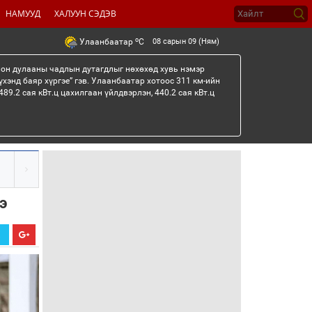
НАМУУД
ХАЛУУН СЭДЭВ
o
08 сарын 09 (Ням)
Улаанбаатар
C
лон дулааны чадлын дутагдлыг нөхөхөд хувь нэмэр
үхэнд баяр хүргэе” гэв. Улаанбаатар хотоос 311 км-ийн
89.2 сая кВт.ц цахилгаан үйлдвэрлэн, 440.2 сая кВт.ц
э
Х