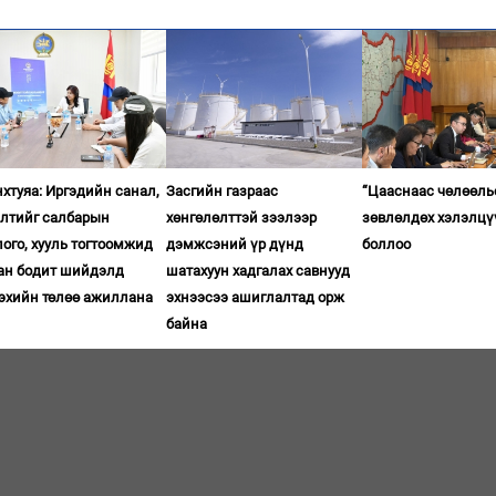
хтуяа: Иргэдийн санал,
Засгийн газраас
“Цааснаас чөлөөль
элтийг салбарын
хөнгөлөлттэй зээлээр
зөвлөлдөх хэлэлцү
ого, хууль тогтоомжид
дэмжсэний үр дүнд
боллоо
ган бодит шийдэлд
шатахуун хадгалах савнууд
гэхийн төлөө ажиллана
эхнээсээ ашиглалтад орж
байна