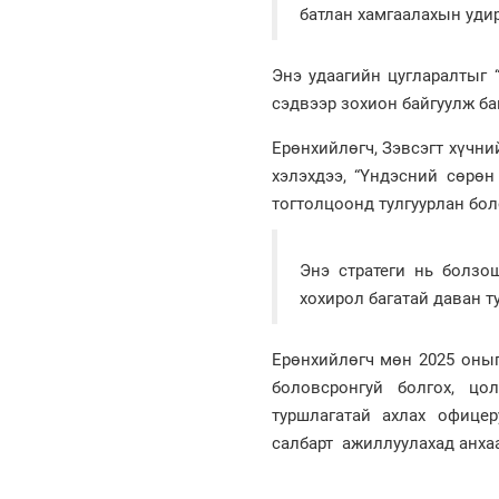
батлан хамгаалахын уди
Энэ удаагийн цугларалтыг 
сэдвээр зохион байгуулж ба
Ерөнхийлөгч, Зэвсэгт хүчни
хэлэхдээ, “Үндэсний сөрөн
тогтолцоонд тулгуурлан бол
Энэ стратеги нь болзош
хохирол багатай даван т
Ерөнхийлөгч мөн 2025 оныг
боловсронгуй болгох, цо
туршлагатай ахлах офице
салбарт ажиллуулахад анхаа