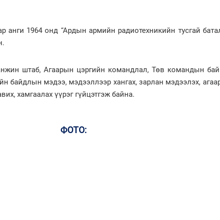
аар анги 1964 онд “Ардын армийн радиотехникийн тусгай бата
н.
анжин штаб, Агаарын цэргийн командлал, Төв командын байр
йн байдлын мэдээ, мэдээллээр хангах, зарлан мэдээлэх, агаа
вих, хамгаалах үүрэг гүйцэтгэж байна.
ФОТО: