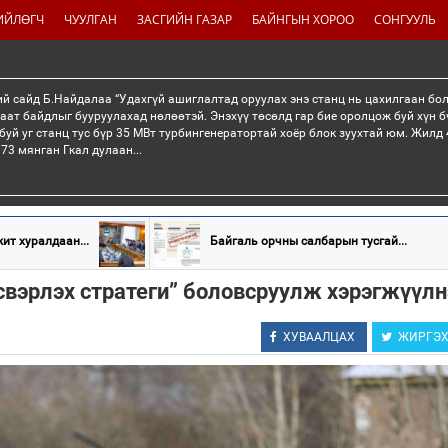
ИЙЛӨГЧ
ЧУУЛГАН
ЗАСГИЙН ГАЗАР
БАЙНГЫН ХОРОО
СОНГУУЛЬ
й сайд Б.Найдалаа “Удахгүй ашиглалтад оруулах энэ станц нь цахилгаан бо
раат байдлыг бууруулахад нөлөөтэй. Энэхүү төсөлд гар бие оролцож буй хүн б
буй уг станц тус бүр 35 МВт турбингенератортай хоёр блок зуухтай юм. Жилд 4
73 мянган Гкал дулаан...
ит хуралдаан...
Байгаль орчны салбарын тусгай...
свэрлэх стратеги” боловсруулж хэрэгжүүлн
ХУВААЛЦАХ
ЖИРГЭ