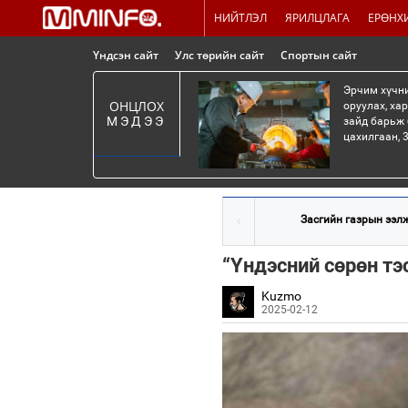
НИЙТЛЭЛ
ЯРИЛЦЛАГА
ЕРӨНХ
Үндсэн сайт
Улс төрийн сайт
Спортын сайт
Эрчим хүчни
ОНЦЛОХ
оруулах, ха
МЭДЭЭ
зайд барьж 
цахилгаан, 3
Засгийн газрын ээлж
“Үндэсний сөрөн тэ
Kuzmo
2025-02-12