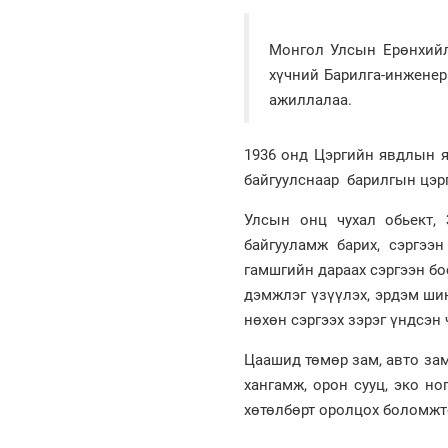
Монгол Улсын Ерөнхийлө
хүчний Барилга-инженер
ажиллалаа.
1936 онд Цэргийн явдлын я
байгуулснаар барилгын цэрг
Улсын онц чухал обьект, 
байгууламж барих, сэргээ
гамшгийн дараах сэргээн б
дэмжлэг үзүүлэх, эрдэм шин
нөхөн сэргээх зэрэг үндсэн 
Цаашид төмөр зам, авто зам
хангамж, орон сууц, эко но
хөтөлбөрт оролцох боломжто