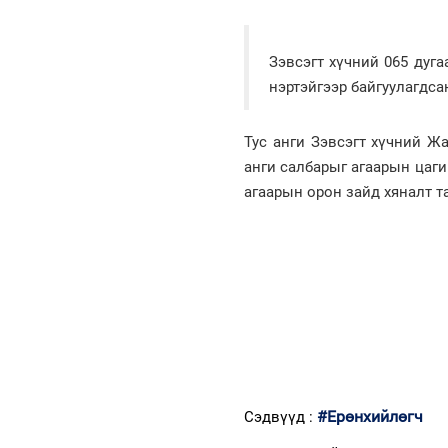
Зэвсэгт хүчний 065 дуг
нэртэйгээр байгуулагдса
Тус анги Зэвсэгт хүчний Ж
анги салбарыг агаарын цаги
агаарын орон зайд хяналт та
#Ерөнхийлөгч
Сэдвүүд :