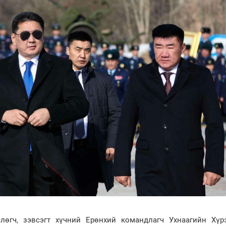
өгч, зэвсэгт хүчний Ерөнхий командлагч Ухнаагийн Хүр