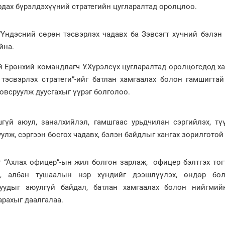
рдах бүрэлдэхүүний стратегийн цугларалтад оролцлоо.
“Үндэсний сөрөн тэсвэрлэх чадавх ба Зэвсэгт хүчний бэлэн
йна.
й Ерөнхий командлагч У.Хүрэлсүх цугларалтад оролцогсдод х
 тэсвэрлэх стратеги”-ийг батлан хамгаалах болон гамшигта
овсруулж дуусгахыг үүрэг болголоо.
гүй аюул, заналхийлэл, гамшгаас урьдчилан сэргийлэх, тү
уулж, сэргээн босгох чадавх, бэлэн байдлыг хангах зорилготой
 “Ахлах офицер”-ын жил болгон зарлаж, офицер бэлтгэх тог
л, албан тушаалын нэр хүндийг дээшлүүлэх, өндөр бол
руудыг аюулгүй байдал, батлан хамгаалах болон нийгмий
рахыг даалгалаа.