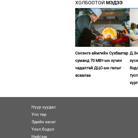
ХОЛБООТОЙ
МЭДЭЭ
Сэлэнгэ аймгийн Сүхбаатар
Д.Эн
суманд 70 МВт-ын хүчин
хүс
чадалтай ДЦС-ын галыг
бодл
асаалаа
тус
хүр
Нүүр хуудас
Улс төр
Эдийн засаг
Үзэл бодол
Нийгэм