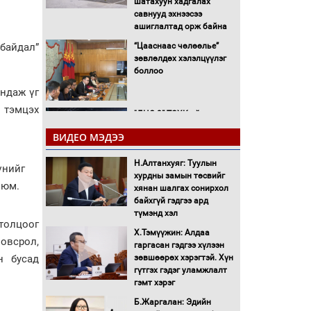
шатахуун хадгалах
савнууд эхнээсээ
ашиглалтад орж байна
 байдал”
“Цааснаас чөлөөлье”
зөвлөлдөх хэлэлцүүлэг
боллоо
андаж үг
й тэмцэх
"ДЦС-3” ТӨХК-ийн нэн
шаардлагатай
ВИДЕО МЭДЭЭ
“Турбингенератор-5”-ын
шинэчлэлийн төсвийг
Н.Алтанхуяг: Туулын
шийдвэрлэхээр болов
үнийг
хурдны замын төсвийг
УИХ-ын дарга
 юм.
хянан шалгах сонирхол
С.Бямбацогт Сутай
байхгүй гэдгээ ард
хайрхны тэнгэрийг тахих
түмэнд хэл
тахилгад оролцлоо
толцоог
Х.Тэмүүжин: Алдаа
овсрол,
С.Амарсайхан: Иргэдийг
гаргасан гэдгээ хүлээн
хохироосон ААН-ийн
зөвшөөрөх хэрэгтэй. Хүн
н бусад
нуугтмал хөрөнгийг
гүтгэх гэдэг уламжлалт
битүүмжлэнэ
гэмт хэрэг
Б.Жаргалан: Эдийн
Н.Номтойбаяр: