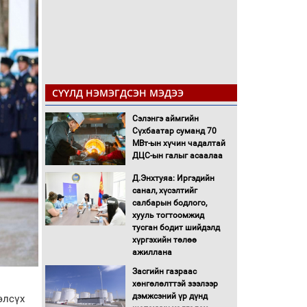
СҮҮЛД НЭМЭГДСЭН МЭДЭЭ
Сэлэнгэ аймгийн
Сүхбаатар суманд 70
МВт-ын хүчин чадалтай
ДЦС-ын галыг асаалаа
Д.Энхтуяа: Иргэдийн
санал, хүсэлтийг
салбарын бодлого,
хууль тогтоомжид
тусган бодит шийдэлд
хүргэхийн төлөө
ажиллана
Засгийн газраас
хөнгөлөлттэй зээлээр
дэмжсэний үр дүнд
элсүх