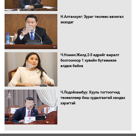
Хөвсгөл нуурын лусыг тахих төрийн
тахилгын ёслол боллоо
Н.Алтанхуяг: Зураг төслөөс авлигал
эхэлдэг
“Хар жагсаалт”-ын асуудлыг цэгцлэх
чиглэлээр Монголбанкны удирдлагад
Ч.Номин:Жилд 2-3 өдрийг амралт
30 хоногийн хугацаатай үүрэг өглөө
болгосноор 1 хувийн бүтээмжээ
алдаж байна
Ерөнхий сайд Н.Учрал олимпиадын
хүрээнд гарсан зардлыг шийдвэрлэж
Ч.Лодойсамбуу: Хууль тогтоогчид
өгөхөөр болов
төсөөллөөр биш судалгаатай хандах
хэрэгтэй
Энэ намар 1-6 дугаар ангийн
хүүхдүүдэд сургуулийн автобус
үйлчилнэ