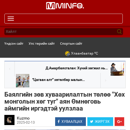
Toggle
navigation
Үндсэн сайт
Улс төрийн сайт
Спортын сайт
o
Улаанбаатар
C
Д.Амарбаясгалан: Хүний хөгжил нь...
“Цагаан алт” хөтөлбөр малын...
Баялгийн зөв хуваарилалтын төлөө "Хөх
монголын хөг туг" аян Өмнөговь
аймгийн иргэдтэй уулзлаа
Kuzmo
ХУВААЛЦАХ
ЖИРГЭХ
2025-02-13