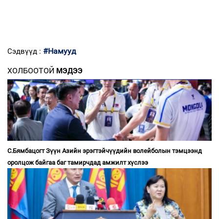
#Намууд
Сэдвүүд :
ХОЛБООТОЙ
МЭДЭЭ
С.Бямбацогт Зүүн Азийн эрэгтэйчүүдийн волейболын тэмцээнд
оролцож байгаа баг тамирчдад амжилт хүслээ