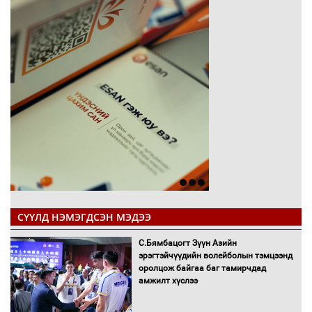
СҮҮЛД НЭМЭГДСЭН МЭДЭЭ
С.Бямбацогт Зүүн Азийн
эрэгтэйчүүдийн волейболын тэмцээнд
оролцож байгаа баг тамирчдад
амжилт хүслээ