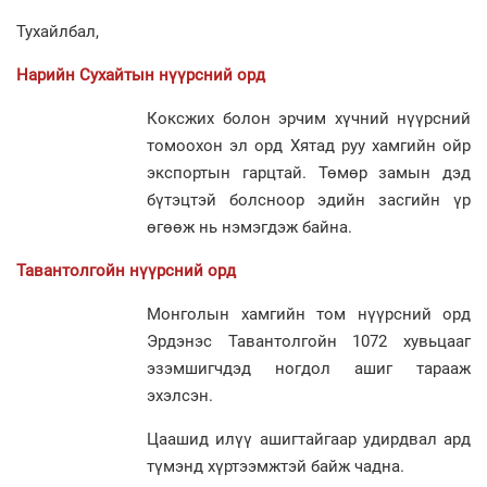
Тухайлбал,
Нарийн Сухайтын нүүрсний орд
Коксжих болон эрчим хүчний нүүрсний
томоохон эл орд Хятад руу хамгийн ойр
экспортын гарцтай. Төмөр замын дэд
бүтэцтэй болсноор эдийн засгийн үр
өгөөж нь нэмэгдэж байна.
Тавантолгойн нүүрсний орд
Монголын хамгийн том нүүрсний орд
Эрдэнэс Тавантолгойн 1072 хувьцааг
эзэмшигчдэд ногдол ашиг тарааж
эхэлсэн.
Цаашид илүү ашигтайгаар удирдвал ард
түмэнд хүртээмжтэй байж чадна.