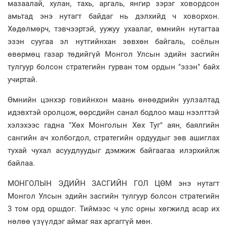
мазаалай, хулан, тахь, аргаль, янгир зэрэг ховордсон
амьтад энэ нутагт байдаг нь дэлхийд ч ховорхон.
Хөдөлмөрч, тэвчээртэй, уужуу ухаалаг, өмнийн нутагтаа
эзэн суугаа эл нутгийнхан зөвхөн байгаль, соёлын
өвөрмөц газар төдийгүй Монгол Улсын эдийн засгийн
тулгуур болсон стратегийн гурван том ордын "эзэн" байх
учиртай.
Өмнийн цэнхэр говийнхон маань өнөөдрийн уулзалтад
идэвхтэй оролцож, өөрсдийн санал бодлоо маш нээлттэй
хэлэхээс гадна "Хөх Монголын Хөх Туг" аян, баялгийн
сангийн ач холбогдол, стратегийн ордуудыг зөв ашиглах
тухай чухал асуудлуудыг дэмжиж байгаагаа илэрхийлж
байлаа.
МОНГОЛЫН ЭДИЙН ЗАСГИЙН ГОЛ ЦӨМ энэ нутагт
Монгол Улсын эдийн засгийн тулгуур болсон стратегийн
3 том орд оршдог. Тиймээс ч улс орны хөгжилд асар их
нөлөө үзүүлдэг аймаг яах аргаггүй мөн.