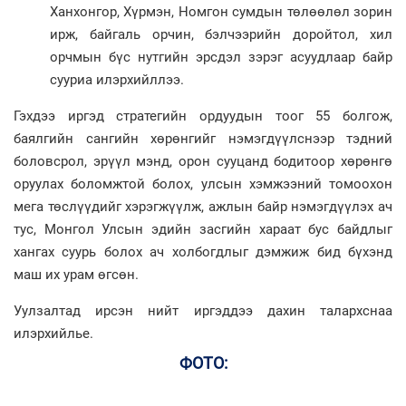
Ханхонгор, Хүрмэн, Номгон сумдын төлөөлөл зорин
ирж, байгаль орчин, бэлчээрийн доройтол, хил
орчмын бүс нутгийн эрсдэл зэрэг асуудлаар байр
сууриа илэрхийллээ.
Гэхдээ иргэд стратегийн ордуудын тоог 55 болгож,
баялгийн сангийн хөрөнгийг нэмэгдүүлснээр тэдний
боловсрол, эрүүл мэнд, орон сууцанд бодитоор хөрөнгө
оруулах боломжтой болох, улсын хэмжээний томоохон
мега төслүүдийг хэрэгжүүлж, ажлын байр нэмэгдүүлэх ач
тус, Монгол Улсын эдийн засгийн хараат бус байдлыг
хангах суурь болох ач холбогдлыг дэмжиж бид бүхэнд
маш их урам өгсөн.
Уулзалтад ирсэн нийт иргэддээ дахин талархснаа
илэрхийлье.
ФОТО: