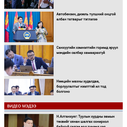
Автобензин, дизель түлшний онцгой
албан татварыг тэглэлээ
Санхүүгийн хэмнэлтийн горимд эрүүл
мэндийн салбар хамаарахгүй
Нөөцийн махны худалдаа,
борлуулалтыг нээлттэй ил тод
болгоно
ВИДЕО МЭДЭЭ
Монгол Улс “COP17”-д “Тал хээрийн
Н.Алтанхуяг: Туулын хурдны замын
төлөвлөгөө”-гөө танилцуулна
төсвийг хянан шалгах сонирхол
байхгүй гэдгээ ард түмэнд хэл