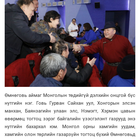
Өмнөговь аймаг Монголын төдийгүй дэлхийн онцгой бүс
нутгийн нэг. Говь Гурван Сайхан уул, Хонгорын элсэн
манхан, Баянзагийн улаан элс, Нэмэгт, Хэрмэн цавын
өвөрмөц тогтоц зэрэг байгалийн үзэсгэлэнт газрууд энэ
нутгийн бахархал юм. Монгол орны хамгийн уудам,
хамгийн олон төрлийн газарзүйн тогтоц бүхий Өмнөговьд