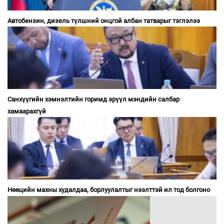
Автобензин, дизель түлшний онцгой албан татварыг тэглэлээ
Санхүүгийн хэмнэлтийн горимд эрүүл мэндийн салбар
хамаарахгүй
Нөөцийн махны худалдаа, борлуулалтыг нээлттэй ил тод болгоно