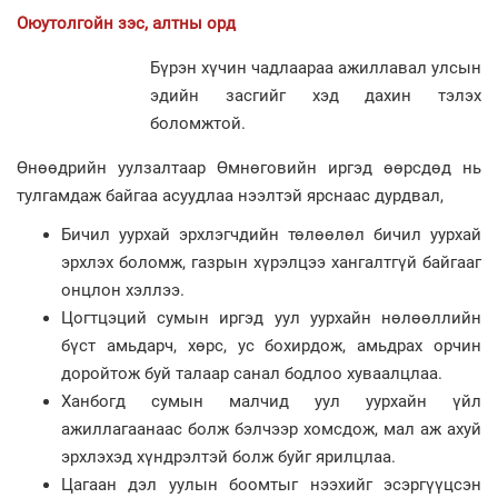
Оюутолгойн зэс, алтны орд
Бүрэн хүчин чадлаараа ажиллавал улсын
эдийн засгийг хэд дахин тэлэх
боломжтой.
Өнөөдрийн уулзалтаар Өмнөговийн иргэд өөрсдөд нь
тулгамдаж байгаа асуудлаа нээлтэй ярснаас дурдвал,
Бичил уурхай эрхлэгчдийн төлөөлөл бичил уурхай
эрхлэх боломж, газрын хүрэлцээ хангалтгүй байгааг
онцлон хэллээ.
Цогтцэций сумын иргэд уул уурхайн нөлөөллийн
бүст амьдарч, хөрс, ус бохирдож, амьдрах орчин
доройтож буй талаар санал бодлоо хуваалцлаа.
Ханбогд сумын малчид уул уурхайн үйл
ажиллагаанаас болж бэлчээр хомсдож, мал аж ахуй
эрхлэхэд хүндрэлтэй болж буйг ярилцлаа.
Цагаан дэл уулын боомтыг нээхийг эсэргүүцсэн