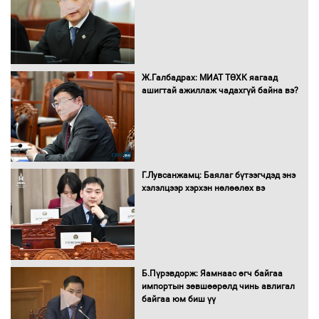
болж байна
Автомашинд улсын дугаарын тэгш,
Ж.Галбадрах: МИАТ ТӨХК яагаад
сондгойгоор шатахуун олгоно
ашигтай ажиллаж чадахгүй байна вэ?
Бага орлоготой иргэдийн орлогод
татвар ногдуулахгүй байх эрх зүйн
Г.Лувсанжамц: Баялаг бүтээгчдэд энэ
орчныг бүрдүүллээ
хэлэлцээр хэрхэн нөлөөлөх вэ
Хөшөө бүтсэн түүхийг өгүүлэх 7
Б.Пүрэвдорж: Яамнаас өгч байгаа
баримт
импортын зөвшөөрөлд чинь авлигал
байгаа юм биш үү