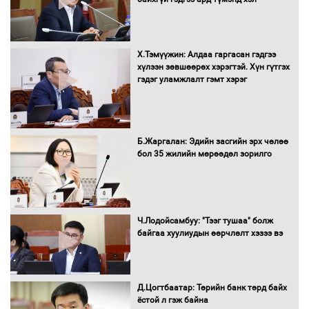
16 төрлийн эмийг нэг эх үүсвэрээс
Х.Тэмүүжин: Алдаа гаргасан гэдгээ
худалдан авах журмыг баталлаа
хүлээн зөвшөөрөх хэрэгтэй. Хүн гүтгэх
гэдэг уламжлалт гэмт хэрэг
Бүх шатанд хэмнэлтийн горимд
Б.Жаргалан: Эдийн засгийн эрх чөлөө
шилжиж, найр наадам, зөвлөгөөн,
бол 35 жилийн мөрөөдөл зорилго
гадаад томилолтыг хориглолоо
Сайд нар төсвөө хэрхэн зарцуулах вэ?
Ч.Лодойсамбуу: "Тээг тушаа" болж
байгаа хуулиудын өөрчлөлт хэзээ вэ
Д.Цогтбаатар: Төрийн банк төрд байх
Засгийн газрын ээлжит хуралдаан
ёстой л гэж байна