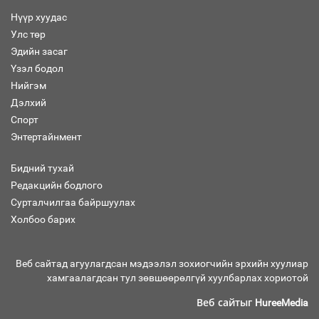
Нүүр хуудас
Аймгуудад баригдаж буй ДЦС-ын
Улс төр
төслийг үргэлжүүлэх чиглэл өглөө
Эдийн засаг
Үзэл бодол
Нийгэм
Дэлхий
Улсын хэмжээнд АИ-92 автобензиний
Спорт
17 хоногийн нөөцтэй байна
Энтертайнмент
Бидний тухай
Редакцийн бодлого
Сурталчилгаа байршуулах
Холбоо барих
Н.Номтойбаяр: Эрт сэрэмжлүүлэх
тогтолцоо, шинэ технологи гамшгийн
эрсдэлийг бууруулах гол хөшүүрэг
Веб сайтад агуулагдсан мэдээлэл зохиогчийн эрхийн хуулиар
хамгаалагдсан тул зөвшөөрөлгүй хуулбарлах хориотой
Веб сайтыг
HureeMedia
“280 мянган тонн хагас кокс, 180