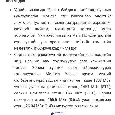
Товч мэдээ
“Азийн гамшгийн бэлэн байдлын төв” олон улсын
байгууллагад Монгол Улс гишүүнээр элсэхийг
дэмжлээ. Тус төв нь гамшгаас урьдчилан сэргийлж,
аюулгүй нийгэм, тогтвортой хөгжилд хүрэх
зорилготой. Үйл ажиллагаа нь Ази, Номхон далайн
бүс нутгийн улс орон, олон нийтийн гамшгийн
нөлөөллийг бууруулахад чиглэдэг.
Сэргээгдэх эрчим хүчний төслүүдийн хэрэгжилтийн
явц, цаашид авч хэрэгжүүлэх арга хэмжээний
талаар Эрчим хүчний сайд Б.Чойжилсүрэн
танилцууллаа. Монгол Улсын эрчим хүчний
салбарын суурилагдсан нийт хүчин чадал 1808 МВт,
үүнээс дулааны цахилгаан станц 1464 МВт (81%),
салхин цахилгаан станц 155 МВт (8.6%), нарны
цахилгаан станц 155.5 МВт (8.6%), усан цахилгаан
станц 26.04 МВт (1.4%)-ыг тус тус эзэлж байна.
ФОТО: