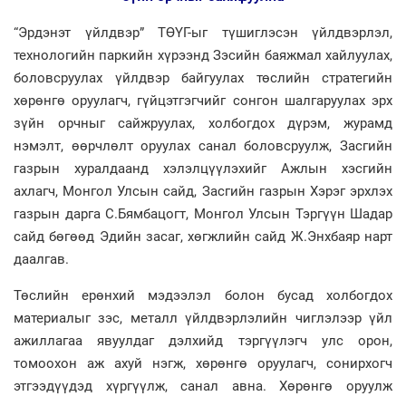
“Эрдэнэт үйлдвэр” ТӨҮГ-ыг түшиглэсэн үйлдвэрлэл,
технологийн паркийн хүрээнд Зэсийн баяжмал хайлуулах,
боловсруулах үйлдвэр байгуулах төслийн стратегийн
хөрөнгө оруулагч, гүйцэтгэгчийг сонгон шалгаруулах эрх
зүйн орчныг сайжруулах, холбогдох дүрэм, журамд
нэмэлт, өөрчлөлт оруулах санал боловсруулж, Засгийн
газрын хуралдаанд хэлэлцүүлэхийг Ажлын хэсгийн
ахлагч, Монгол Улсын сайд, Засгийн газрын Хэрэг эрхлэх
газрын дарга С.Бямбацогт, Монгол Улсын Тэргүүн Шадар
сайд бөгөөд Эдийн засаг, хөгжлийн сайд Ж.Энхбаяр нарт
даалгав.
Төслийн ерөнхий мэдээлэл болон бусад холбогдох
материалыг зэс, металл үйлдвэрлэлийн чиглэлээр үйл
ажиллагаа явуулдаг дэлхийд тэргүүлэгч улс орон,
томоохон аж ахуй нэгж, хөрөнгө оруулагч, сонирхогч
этгээдүүдэд хүргүүлж, санал авна. Хөрөнгө оруулж