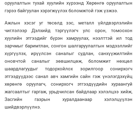
оруулалтын тухай хуулийн хүрээнд Хөрөнгө оруулалтын
гэрээ байгуулан хэрэгжүүлэх боломжтой гэж үзжээ.
Ажлын хэсэг уг төсөлд зэс, металл үйлдвэрлэлийн
чиглэлээр Дэлхийд тэргүүлэгч улс орон, томоохон
хуулийн этгээдийг бүрэн хамруулах, нээлттэй ил тод
зарчмыг баримтлан, сонгон шалгаруулалтын мэдээллийг
хүргүүлэх, ирүүлсэн саналыг судлан, санхүүжилтийн
оновчтой саналыг зөвшилцөж, боломжит нөхцөл
шаардлагуудыг тодорхойлох зорилгоор сонирхогч
этгээдүүдээс санал авч хамгийн сайн гэж үнэлэгдэхүйц
хөрөнгө оруулагч, сонирхогч этгээдүүдийн хураангуй
жагсаалтыг гаргаж, урьдчилсан байдлаар хэлэлцээ хийж,
Засгийн газрын хуралдаанаар хэлэлцүүлэн
шийдвэрлүүлнэ.