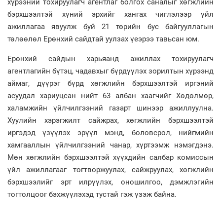
хүрээний тохируулагч агентлаг болгох саналыг хөгжлийн
бэрхшээлтэй хүний эрхийг хангах чиглэлээр үйл
ажиллагаа явуулж буй 21 төрийн бус байгууллагын
төлөөлөл Ерөнхий сайдтай уулзах үеэрээ тавьсан юм.
Ерөнхий сайдын харьяанд ажиллах тохируулагч
агентлагийн бүтэц, чадавхыг бүрдүүлэх зорилтын хүрээнд
аймаг, дүүрэг бүрд хөгжлийн бэрхшээлтэй иргэний
асуудал хариуцсан нийт 63 албан хаагчийг Хөдөлмөр,
халамжийн үйлчилгээний газарт шинээр ажиллуулна.
Хуулийн хэрэгжилт сайжрах, хөгжлийн бэрхшээлтэй
иргэдэд үзүүлэх эрүүл мэнд, боловсрол, нийгмийн
хамгааллын үйлчилгээний чанар, хүртээмж нэмэгдэнэ.
Мөн хөгжлийн бэрхшээлтэй хүүхдийн салбар комиссын
үйл ажиллагааг тогтворжуулах, сайжруулах, хөгжлийн
бэрхшээлийг эрт илрүүлэх, оношилгоо, дэмжлэгийн
тогтолцоог бэхжүүлэхэд тустай гэж үзэж байна.