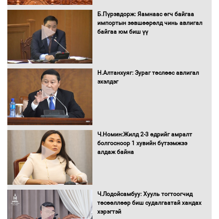
Б.Пүрэвдорж: Яамнаас өгч байгаа
импортын зөвшөөрөлд чинь авлигал
байгаа юм биш үү
Засгийн газрын ээлжит хуралдаан
болж байна
Н.Алтанхуяг: Зураг төслөөс авлигал
эхэлдэг
Автомашинд улсын дугаарын тэгш,
сондгойгоор шатахуун олгоно
Ч.Номин:Жилд 2-3 өдрийг амралт
болгосноор 1 хувийн бүтээмжээ
алдаж байна
Бага орлоготой иргэдийн орлогод
татвар ногдуулахгүй байх эрх зүйн
орчныг бүрдүүллээ
Ч.Лодойсамбуу: Хууль тогтоогчид
төсөөллөөр биш судалгаатай хандах
хэрэгтэй