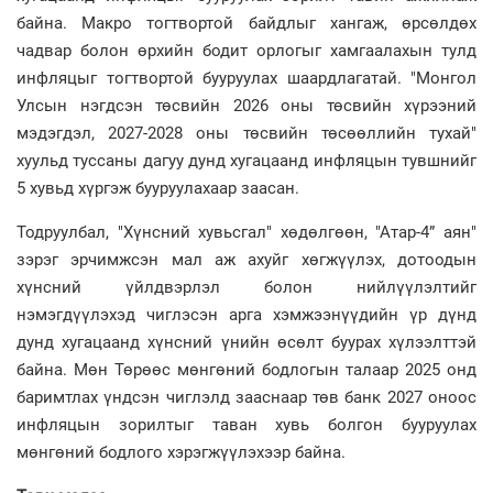
байна. Макро тогтвортой байдлыг хангаж, өрсөлдөх
чадвар болон өрхийн бодит орлогыг хамгаалахын тулд
инфляцыг тогтвортой бууруулах шаардлагатай. "Монгол
Улсын нэгдсэн төсвийн 2026 оны төсвийн хүрээний
мэдэгдэл, 2027-2028 оны төсвийн төсөөллийн тухай"
хуульд туссаны дагуу дунд хугацаанд инфляцын тувшнийг
5 хувьд хүргэж бууруулахаар заасан.
Тодруулбал, "Хүнсний хувьсгал" хөдөлгөөн, "Атар-4” аян"
зэрэг эрчимжсэн мал аж ахуйг хөгжүүлэх, дотоодын
хүнсний үйлдвэрлэл болон нийлүүлэлтийг
нэмэгдүүлэхэд чиглэсэн арга хэмжээнүүдийн үp дүнд
дунд хугацаанд хүнсний үнийн өсөлт буурах хүлээлттэй
байна. Мөн Төрөөс мөнгөний бодлогын талаар 2025 онд
баримтлах үндсэн чиглэлд зааснаар төв банк 2027 оноос
инфляцын зорилтыг таван хувь болгон бууруулах
мөнгөний бодлого хэрэгжүүлэхээр байна.