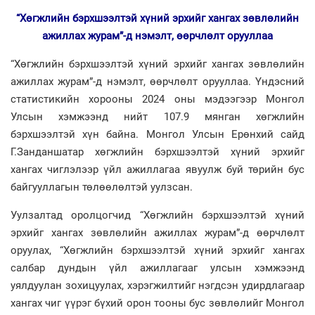
“Хөгжлийн бэрхшээлтэй хүний эрхийг хангах зөвлөлийн
ажиллах журам”-д нэмэлт, өөрчлөлт орууллаа
“Хөгжлийн бэрхшээлтэй хүний эрхийг хангах зөвлөлийн
ажиллах журам”-д нэмэлт, өөрчлөлт орууллаа. Үндэсний
статистикийн хорооны 2024 оны мэдээгээр Монгол
Улсын хэмжээнд нийт 107.9 мянган хөгжлийн
бэрхшээлтэй хүн байна. Монгол Улсын Ерөнхий сайд
Г.Занданшатар хөгжлийн бэрхшээлтэй хүний эрхийг
хангах чиглэлээр үйл ажиллагаа явуулж буй төрийн бус
байгууллагын төлөөлөлтэй уулзсан.
Уулзалтад оролцогчид “Хөгжлийн бэрхшээлтэй хүний
эрхийг хангах зөвлөлийн ажиллах журам”-д өөрчлөлт
оруулах, “Хөгжлийн бэрхшээлтэй хүний эрхийг хангах
салбар дундын үйл ажиллагааг улсын хэмжээнд
уялдуулан зохицуулах, хэрэгжилтийг нэгдсэн удирдлагаар
хангах чиг үүрэг бүхий орон тооны бус зөвлөлийг Монгол