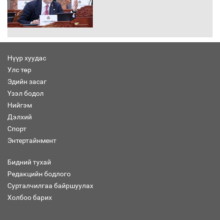
Хөшөө бүтсэн түүхийг өгүүлэх 7
баримт
Нүүр хуудас
Улс төр
Хөвсгөл нуурын лусыг тахих төрийн
тахилгын ёслол боллоо
Эдийн засаг
Үзэл бодол
Нийгэм
Дэлхий
Спорт
“Хар жагсаалт”-ын асуудлыг цэгцлэх
Энтертайнмент
чиглэлээр Монголбанкны удирдлагад
30 хоногийн хугацаатай үүрэг өглөө
Бидний тухай
Редакцийн бодлого
Сурталчилгаа байршуулах
Ерөнхий сайд Н.Учрал олимпиадын
Холбоо барих
хүрээнд гарсан зардлыг шийдвэрлэж
өгөхөөр болов