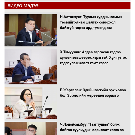
ВИДЕО МЭДЭЭ
С.Бямбацогт Зүүн Азийн
эрэгтэйчүүдийн волейболын тэмцээнд
Н.Алтанхуяг: Туулын хурдны замын
оролцож байгаа баг тамирчдад
төсвийг хянан шалгах сонирхол
амжилт хүслээ
байхгүй гэдгээ ард түмэнд хэл
Х.Тэмүүжин: Алдаа гаргасан гэдгээ
Автобензин, дизель түлшний онцгой
хүлээн зөвшөөрөх хэрэгтэй. Хүн гүтгэх
албан татварыг тэглэлээ
гэдэг уламжлалт гэмт хэрэг
Санхүүгийн хэмнэлтийн горимд эрүүл
Б.Жаргалан: Эдийн засгийн эрх чөлөө
мэндийн салбар хамаарахгүй
бол 35 жилийн мөрөөдөл зорилго
Нөөцийн махны худалдаа,
Ч.Лодойсамбуу: "Тээг тушаа" болж
борлуулалтыг нээлттэй ил тод
байгаа хуулиудын өөрчлөлт хэзээ вэ
болгоно