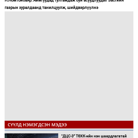
Н.Номтойбаяр: Аймгуудад тулгамдаж буй асуудлуудыг Засгийн
газрын хуралдаанд танилцуулж, шийдвэрлүүлнэ
СҮҮЛД НЭМЭГДСЭН МЭДЭЭ
"ДЦС-3” ТӨХК-ийн нэн шаардлагатай