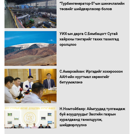
“Турбингенератор-5”-ын шинэчлэлийн
төсвийг шийдвэрлэхээр болов
УИХ-ын дарга С.Бямбацогт Сутай
хайрхны тэнгэрийг тахих тахилгад
оролцлоо
С.Амарсайхан: Иргэдийг хохироосон
ААН-ийн нуугтмал хөрөнгийг
битүүмжлэнэ
Н.Номтойбаяр: Аймгуудад тулгамдаж
буй асуудлуудыг Засгийн газрын
хуралдаанд танилцуулж,
шийдвэрлүүлнэ