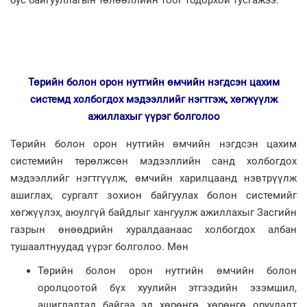
бус байгууллагын төлөөллийн тоог тодорхой тусгажээ.
Төрийн болон орон нутгийн өмчийн нэгдсэн цахим
системд холбогдох мэдээллийг нэгтгэж, хөгжүүлж
ажиллахыг үүрэг болголоо
Төрийн болон орон нутгийн өмчийн нэгдсэн цахим
системийн төрөлжсөн мэдээллийн санд холбогдох
мэдээллийг нэгтгүүлж, өмчийн харилцаанд нэвтрүүлж
ашиглах, сургалт зохион байгуулах болон системийг
хөгжүүлэх, аюулгүй байдлыг хангуулж ажиллахыг Засгийн
газрын өнөөдрийн хуралдаанаас холбогдох албан
тушаалтнуудад үүрэг болголоо. Мөн
Төрийн болон орон нутгийн өмчийн болон
оролцоотой бүх хуулийн этгээдийн эзэмшил,
ашиглалтад байгаа эд хөрөнгө, хөрөнгө оруулалт