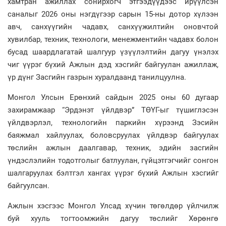
хамтран ажиллах сонирхогч этгээдүүдээс ирүүлсэн
саналыг 2026 оны нэгдүгээр сарын 15-ны дотор хүлээн
авч, санхүүгийн чадавх, санхүүжилтийн оновчтой
хувилбар, техник, технологи, менежментийн чадавх болон
бусад шаардлагатай шалгуур үзүүлэлтийн дагуу үнэлэх
чиг үүрэг бүхий Ажлын дэд хэсгийг байгуулан ажиллаж,
үр дүнг Засгийн газрын хуралдаанд танилцуулна.
Монгол Улсын Ерөнхий сайдын 2025 оны 60 дугаар
захирамжаар “Эрдэнэт үйлдвэр” ТӨҮГ-ыг түшиглэсэн
үйлдвэрлэл, технологийн паркийн хүрээнд Зэсийн
баяжмал хайлуулах, боловсруулах үйлдвэр байгуулах
төслийн ажлын даалгавар, техник, эдийн засгийн
үндэслэлийн тодотголыг батлуулан, гүйцэтгэгчийг сонгон
шалгаруулах бэлтгэл хангах үүрэг бүхий Ажлын хэсгийг
байгуулсан.
Ажлын хэсгээс Монгол Улсад хүчин төгөлдөр үйлчилж
буй хууль тогтоомжийн дагуу төслийг Хөрөнгө