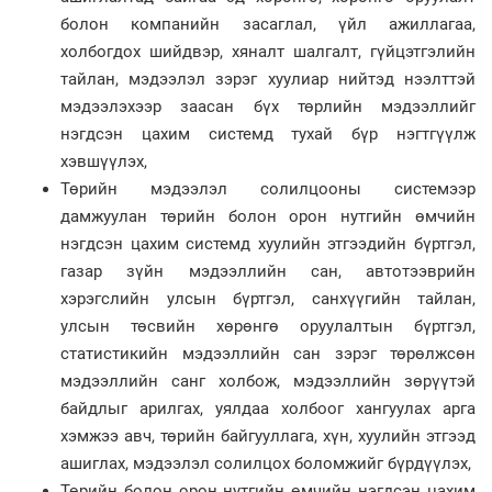
болон компанийн засаглал, үйл ажиллагаа,
холбогдох шийдвэр, хяналт шалгалт, гүйцэтгэлийн
тайлан, мэдээлэл зэрэг хуулиар нийтэд нээлттэй
мэдээлэхээр заасан бүх төрлийн мэдээллийг
нэгдсэн цахим системд тухай бүр нэгтгүүлж
хэвшүүлэх,
Төрийн мэдээлэл солилцооны системээр
дамжуулан төрийн болон орон нутгийн өмчийн
нэгдсэн цахим системд хуулийн этгээдийн бүртгэл,
газар зүйн мэдээллийн сан, автотээврийн
хэрэгслийн улсын бүртгэл, санхүүгийн тайлан,
улсын төсвийн хөрөнгө оруулалтын бүртгэл,
статистикийн мэдээллийн сан зэрэг төрөлжсөн
мэдээллийн санг холбож, мэдээллийн зөрүүтэй
байдлыг арилгах, уялдаа холбоог хангуулах арга
хэмжээ авч, төрийн байгууллага, хүн, хуулийн этгээд
ашиглах, мэдээлэл солилцох боломжийг бүрдүүлэх,
Төрийн болон орон нутгийн өмчийн нэгдсэн цахим