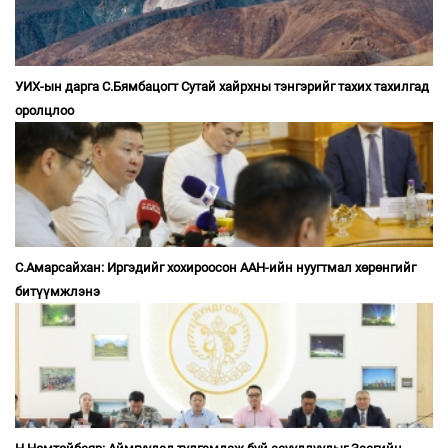
УИХ-ын дарга С.Бямбацогт Сутай хайрхны тэнгэрийг тахих тахилгад
оролцлоо
С.Амарсайхан: Иргэдийг хохироосон ААН-ийн нуугтмал хөрөнгийг
битүүмжлэнэ