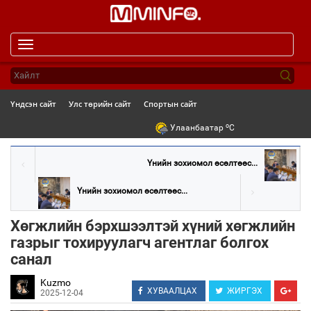
Toggle
navigation
Үндсэн сайт
Улс төрийн сайт
Спортын сайт
o
Улаанбаатар
C
Үнийн зохиомол өсөлтөөс...
Үнийн зохиомол өсөлтөөс...
Хөгжлийн бэрхшээлтэй хүний хөгжлийн
газрыг тохируулагч агентлаг болгох
санал
Kuzmo
ХУВААЛЦАХ
ЖИРГЭХ
2025-12-04