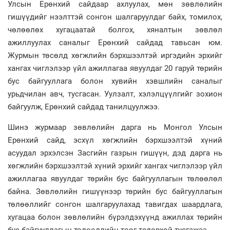
Улсын Ерөнхий сайдаар ахлуулах, мөн зөвлөлийн
гишүүдийг нээлттэй сонгон шалгаруулдаг байх, томилох,
чөлөөлөх хугацаатай болгох, хяналтын зөвлөл
ажиллуулах саналыг Ерөнхий сайдад тавьсан юм.
Журмын төсөлд хөгжлийн бэрхшээлтэй иргэдийн эрхийг
хангах чиглэлээр үйл ажиллагаа явуулдаг 20 гаруй төрийн
бус байгууллага болон хувийн хэвшлийн саналыг
урьдчилан авч, тусгасан. Уулзалт, хэлэлцүүлгийг зохион
байгуулж, Ерөнхий сайдад танилцуулжээ.
Шинэ журмаар зөвлөлийн дарга нь Монгол Улсын
Ерөнхий сайд, эсхүл хөгжлийн бэрхшээлтэй хүний
асуудал эрхэлсэн Засгийн газрын гишүүн, дэд дарга нь
хөгжлийн бэрхшээлтэй хүний эрхийг хангах чиглэлээр үйл
ажиллагаа явуулдаг төрийн бус байгууллагын төлөөлөл
байна. Зөвлөлийн гишүүнээр төрийн бус байгууллагын
төлөөллийг сонгон шалгаруулахад тавигдах шаардлага,
хугацаа болон зөвлөлийн бүрэлдэхүүнд ажиллах төрийн