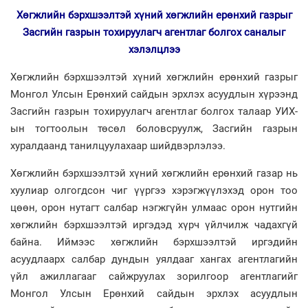
Хөгжлийн бэрхшээлтэй хүний хөгжлийн ерөнхий газрыг
Засгийн газрын тохируулагч агентлаг болгох саналыг
хэлэлцлээ
Хөгжлийн бэрхшээлтэй хүний хөгжлийн ерөнхий газрыг
Монгол Улсын Ерөнхий сайдын эрхлэх асуудлын хүрээнд
Засгийн газрын тохируулагч агентлаг болгох талаар УИХ-
ын тогтоолын төсөл боловсруулж, Засгийн газрын
хуралдаанд танилцуулахаар шийдвэрлэлээ.
Хөгжлийн бэрхшээлтэй хүний хөгжлийн ерөнхий газар нь
хуулиар олгогдсон чиг үүргээ хэрэгжүүлэхэд орон тоо
цөөн, орон нутагт салбар нэгжгүйн улмаас орон нутгийн
хөгжлийн бэрхшээлтэй иргэдэд хүрч үйлчилж чадахгүй
байна. Иймээс хөгжлийн бэрхшээлтэй иргэдийн
асуудлаарх салбар дундын уялдааг хангах агентлагийн
үйл ажиллагааг сайжруулах зорилгоор агентлагийг
Монгол Улсын Ерөнхий сайдын эрхлэх асуудлын