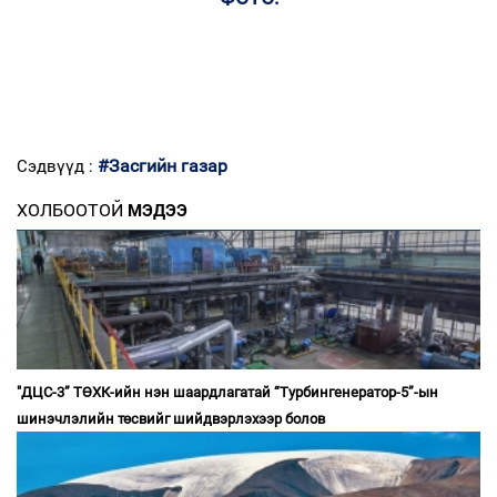
#Засгийн газар
Сэдвүүд :
ХОЛБООТОЙ
МЭДЭЭ
"ДЦС-3” ТӨХК-ийн нэн шаардлагатай “Турбингенератор-5”-ын
шинэчлэлийн төсвийг шийдвэрлэхээр болов