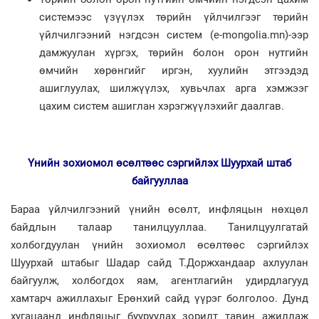
системээс үзүүлэх төрийн үйлчилгээг төрийн
үйлчилгээний нэгдсэн систем (e-mongolia.mn)-ээр
дамжуулан хүргэх, төрийн болон орон нутгийн
өмчийн хөрөнгийг иргэн, хуулийн этгээдэд
ашиглуулах, шилжүүлэх, хувьчлах арга хэмжээг
цахим систем ашиглан хэрэгжүүлэхийг даалгав.
Үнийн зохиомол өсөлтөөс сэргийлэх Шуурхай штаб
байгууллаа
Бараа үйлчилгээний үнийн өсөлт, инфляцын нөхцөл
байдлын талаар танилцууллаа. Танилцуулгатай
холбогдуулан үнийн зохиомол өсөлтөөс сэргийлэх
Шуурхай штабыг Шадар сайд Т.Доржхандаар ахлуулан
байгуулж, холбогдох яам, агентлагийн удирдлагууд
хамтарч ажиллахыг Ерөнхий сайд үүрэг болголоо. Дунд
хугацаанд инфляцыг бууруулах зорилт тавин ажиллаж