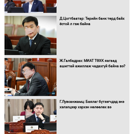
Д.Цогтбаатар: Төрийн банк төрд байх
ёстой л гэж байна
Монгол Улс “COP17”-д “Тал хээрийн
төлөвлөгөө”-гөө танилцуулна
16 төрлийн эмийг нэг эх үүсвэрээс
Ж.Галбадрах: МИАТ ТӨХК яагаад
худалдан авах журмыг баталлаа
ашигтай ажиллаж чадахгүй байна вэ?
Бүх шатанд хэмнэлтийн горимд
шилжиж, найр наадам, зөвлөгөөн,
Г.Лувсанжамц: Баялаг бүтээгчдэд энэ
гадаад томилолтыг хориглолоо
хэлэлцээр хэрхэн нөлөөлөх вэ
Сайд нар төсвөө хэрхэн зарцуулах вэ?