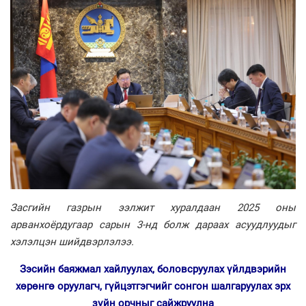
Засгийн газрын ээлжит хуралдаан 2025 оны
арванхоёрдугаар сарын 3-нд болж дараах асуудлуудыг
хэлэлцэн шийдвэрлэлээ.
Зэсийн баяжмал хайлуулах, боловсруулах үйлдвэрийн
хөрөнгө оруулагч, гүйцэтгэгчийг сонгон шалгаруулах эрх
зүйн орчныг сайжруулна