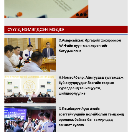
СҮҮЛД НЭМЭГДСЭН МЭДЭЭ
С.Амарсайхан: Иргэдийг хохироосон
ААН-ийн нуугтмал хөрөнгийг
битүүмжлэнэ
Н.Номтойбаяр: Аймгуудад тулгамдаж
буй асуудлуудыг Засгийн газрын
хуралдаанд танилцуулж,
шийдвэрлүүлнэ
С.Бямбацогт Зүүн Азийн
эрэгтэйчүүдийн волейболын тэмцээнд
оролцож байгаа баг тамирчдад
амжилт хүслээ