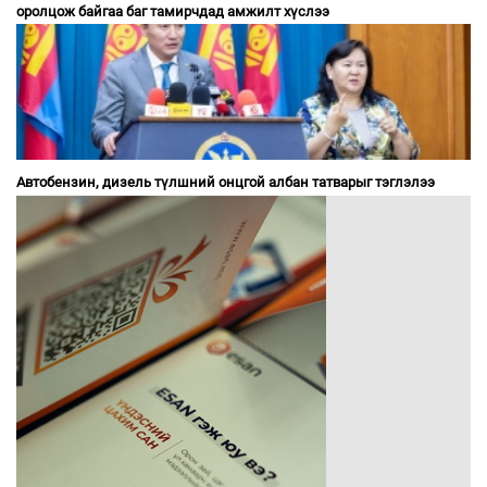
оролцож байгаа баг тамирчдад амжилт хүслээ
Автобензин, дизель түлшний онцгой албан татварыг тэглэлээ