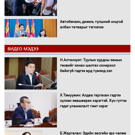
Автобензин, дизель түлшний онцгой
албан татварыг тэглэлээ
ВИДЕО МЭДЭЭ
Санхүүгийн хэмнэлтийн горимд эрүүл
Н.Алтанхуяг: Туулын хурдны замын
мэндийн салбар хамаарахгүй
төсвийг хянан шалгах сонирхол
байхгүй гэдгээ ард түмэнд хэл
Нөөцийн махны худалдаа,
Х.Тэмүүжин: Алдаа гаргасан гэдгээ
борлуулалтыг нээлттэй ил тод
хүлээн зөвшөөрөх хэрэгтэй. Хүн гүтгэх
болгоно
гэдэг уламжлалт гэмт хэрэг
Монгол Улс “COP17”-д “Тал хээрийн
Б.Жаргалан: Эдийн засгийн эрх чөлөө
төлөвлөгөө”-гөө танилцуулна