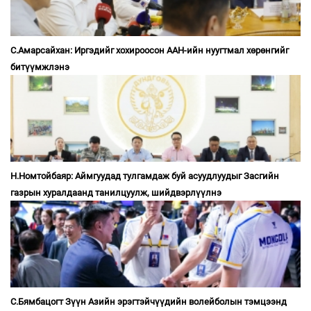
С.Амарсайхан: Иргэдийг хохироосон ААН-ийн нуугтмал хөрөнгийг
битүүмжлэнэ
Н.Номтойбаяр: Аймгуудад тулгамдаж буй асуудлуудыг Засгийн
газрын хуралдаанд танилцуулж, шийдвэрлүүлнэ
С.Бямбацогт Зүүн Азийн эрэгтэйчүүдийн волейболын тэмцээнд