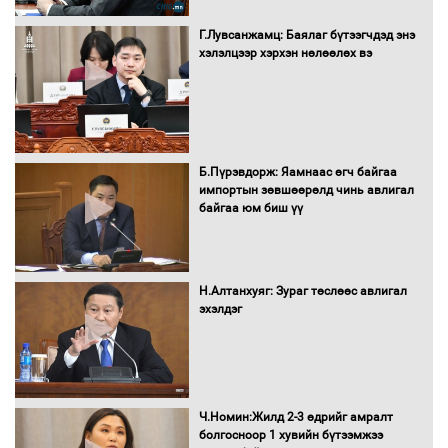
Засгийн газрын ээлжит хуралдаан
болж байна
Г.Лувсанжамц: Баялаг бүтээгчдэд энэ
хэлэлцээр хэрхэн нөлөөлөх вэ
Автомашинд улсын дугаарын тэгш,
сондгойгоор шатахуун олгоно
Б.Пүрэвдорж: Яамнаас өгч байгаа
импортын зөвшөөрөлд чинь авлигал
байгаа юм биш үү
Бага орлоготой иргэдийн орлогод
татвар ногдуулахгүй байх эрх зүйн
орчныг бүрдүүллээ
Н.Алтанхуяг: Зураг төслөөс авлигал
эхэлдэг
Хөшөө бүтсэн түүхийг өгүүлэх 7
баримт
Ч.Номин:Жилд 2-3 өдрийг амралт
болгосноор 1 хувийн бүтээмжээ