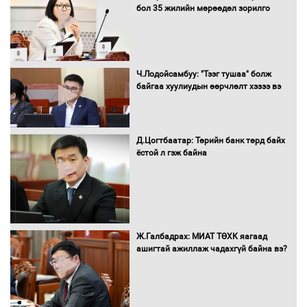
бол 35 жилийн мөрөөдөл зорилго
16 төрлийн эмийг нэг эх үүсвэрээс
Ч.Лодойсамбуу: "Тээг тушаа" болж
худалдан авах журмыг баталлаа
байгаа хуулиудын өөрчлөлт хэзээ вэ
Д.Цогтбаатар: Төрийн банк төрд байх
Бүх шатанд хэмнэлтийн горимд
ёстой л гэж байна
шилжиж, найр наадам, зөвлөгөөн,
гадаад томилолтыг хориглолоо
Сайд нар төсвөө хэрхэн зарцуулах вэ?
Ж.Галбадрах: МИАТ ТӨХК яагаад
ашигтай ажиллаж чадахгүй байна вэ?