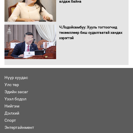
алдаж байна
Хөвсгөл нуурын лусыг тахих төрийн
тахилгын ёслол боллоо
Ч.Лодойсамбуу: Хууль тогтоогчид
төсөөллөөр биш судалгаатай хандах
хэрэгтэй
“Хар жагсаалт”-ын асуудлыг цэгцлэх
чиглэлээр Монголбанкны удирдлагад
30 хоногийн хугацаатай үүрэг өглөө
Нүүр хуудас
Улс төр
Ерөнхий сайд Н.Учрал олимпиадын
Эдийн засаг
хүрээнд гарсан зардлыг шийдвэрлэж
өгөхөөр болов
Үзэл бодол
Нийгэм
Дэлхий
Энэ намар 1-6 дугаар ангийн
Спорт
хүүхдүүдэд сургуулийн автобус
Энтертайнмент
үйлчилнэ