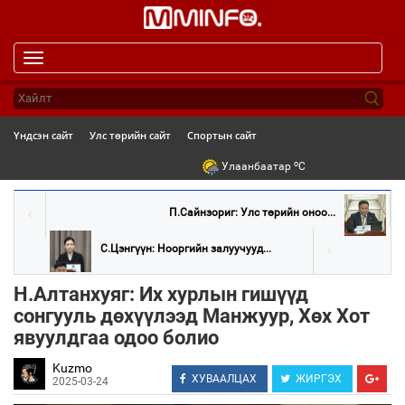
Toggle
navigation
Үндсэн сайт
Улс төрийн сайт
Спортын сайт
o
Улаанбаатар
C
П.Сайнзориг: Улс төрийн оноо...
С.Цэнгүүн: Нооргийн залуучууд...
Н.Алтанхуяг: Их хурлын гишүүд
сонгууль дөхүүлээд Манжуур, Хөх Хот
явуулдгаа одоо болио
Kuzmo
ХУВААЛЦАХ
ЖИРГЭХ
2025-03-24