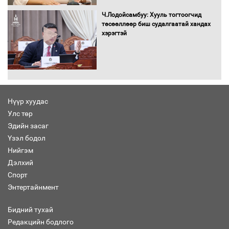
татвар ногдуулахгүй байх эрх зүйн
орчныг бүрдүүллээ
Ч.Лодойсамбуу: Хууль тогтоогчид
төсөөллөөр биш судалгаатай хандах
хэрэгтэй
Хөшөө бүтсэн түүхийг өгүүлэх 7
баримт
Нүүр хуудас
Улс төр
Хөвсгөл нуурын лусыг тахих төрийн
тахилгын ёслол боллоо
Эдийн засаг
Үзэл бодол
Нийгэм
Дэлхий
Спорт
“Хар жагсаалт”-ын асуудлыг цэгцлэх
Энтертайнмент
чиглэлээр Монголбанкны удирдлагад
30 хоногийн хугацаатай үүрэг өглөө
Бидний тухай
Редакцийн бодлого