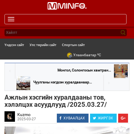
Toggle
navigation
Үндсэн сайт
Улс төрийн сайт
Спортын сайт
o
Улаанбаатар
C
Монгол, Солонгосын хамтран...
Чуулганы нэгдсэн хуралдаанаар...
Ажлын хэсгийн хуралдааны тов,
хэлэлцэх асуудлууд /2025.03.27/
Kuzmo
ХУВААЛЦАХ
ЖИРГЭХ
2025-03-27