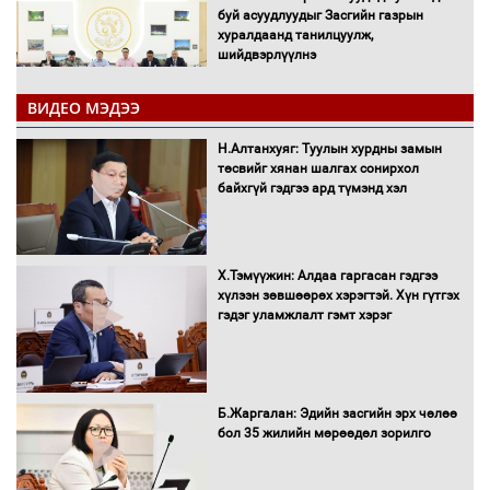
буй асуудлуудыг Засгийн газрын
хуралдаанд танилцуулж,
шийдвэрлүүлнэ
ВИДЕО МЭДЭЭ
С.Бямбацогт Зүүн Азийн
эрэгтэйчүүдийн волейболын тэмцээнд
Н.Алтанхуяг: Туулын хурдны замын
оролцож байгаа баг тамирчдад
төсвийг хянан шалгах сонирхол
амжилт хүслээ
байхгүй гэдгээ ард түмэнд хэл
Х.Тэмүүжин: Алдаа гаргасан гэдгээ
Автобензин, дизель түлшний онцгой
хүлээн зөвшөөрөх хэрэгтэй. Хүн гүтгэх
албан татварыг тэглэлээ
гэдэг уламжлалт гэмт хэрэг
Санхүүгийн хэмнэлтийн горимд эрүүл
Б.Жаргалан: Эдийн засгийн эрх чөлөө
мэндийн салбар хамаарахгүй
бол 35 жилийн мөрөөдөл зорилго