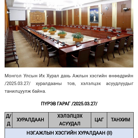
Монгол Улсын Их Хурал дахь Ажлын хэсгийн өнөөдрийн
/2025.03.27/ хуралдааны тов, хэлэлцэх асуудлуудыг
танилцуулж байна.
ПҮРЭВ ГАРАГ /2025.03.27/
Д/
ХЭЛЭЛЦЭХ
ХУРАЛДААН
ЦАГ
ТАНХИМ
Д
АСУУДАЛ
НЭГ.АЖЛЫН ХЭСГИЙН ХУРАЛДААН (II)