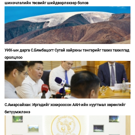
шинэчлэлийн төсвийг шийдвэрлэхээр болов
УИХ-ын дарга С.Бямбацогт Сутай хайрхны тэнгэрийг тахих тахилгад
оролцлоо
С.Амарсайхан: Иргэдийг хохироосон ААН-ийн нуугтмал хөрөнгийг
битүүмжлэнэ