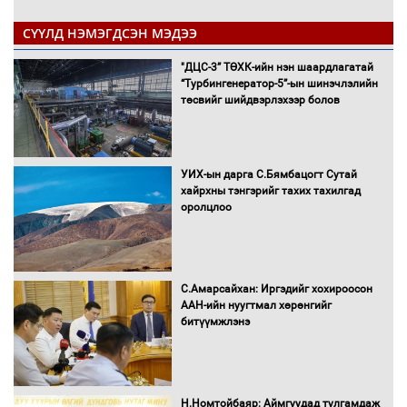
СҮҮЛД НЭМЭГДСЭН МЭДЭЭ
"ДЦС-3” ТӨХК-ийн нэн шаардлагатай
“Турбингенератор-5”-ын шинэчлэлийн
төсвийг шийдвэрлэхээр болов
УИХ-ын дарга С.Бямбацогт Сутай
хайрхны тэнгэрийг тахих тахилгад
оролцлоо
С.Амарсайхан: Иргэдийг хохироосон
ААН-ийн нуугтмал хөрөнгийг
битүүмжлэнэ
Н.Номтойбаяр: Аймгуудад тулгамдаж