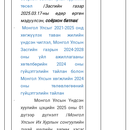
төсөл
/
Засгийн газар
2025.03.17-ны өдөр өргөн
мэдүүлсэн,
соёрхон батлах
/
·
Монгол Улсыг 2021-2025 онд
хөгжүүлэх таван жилийн
үндсэн чиглэл, Монгол Улсын
Засгийн газрын 2024-2028
оны үйл ажиллагааны
хөтөлбөрийн 2024 оны
гүйцэтгэлийн тайлан болон
Монгол Улсын хөгжлийн 2024
оны төлөвлөгөөний
гүйцэтгэлийн тайлан
·
Монгол Улсын Үндсэн
хуулийн цэцийн 2025 оны 01
дүгээр дүгнэлт /
Монгол
Улсын Их Хурлын сонгуулийн
тухай хуулийн зарим хэсэг