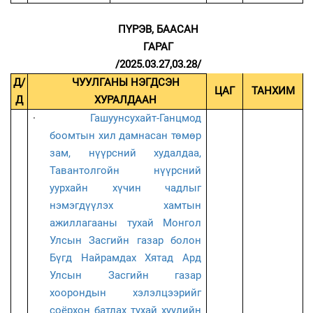
ПҮРЭВ, БААСАН
ГАРАГ
/2025.03.27,03.28/
Д/
ЧУУЛГАНЫ НЭГДСЭН
ЦАГ
ТАНХИМ
Д
ХУРАЛДААН
·
Гашуунсухайт-Ганцмод
боомтын хил дамнасан төмөр
зам, нүүрсний худалдаа,
Тавантолгойн нүүрсний
уурхайн хүчин чадлыг
нэмэгдүүлэх хамтын
ажиллагааны тухай Монгол
Улсын Засгийн газар болон
Бүгд Найрамдах Хятад Ард
Улсын Засгийн газар
хоорондын хэлэлцээрийг
соёрхон батлах тухай хуулийн