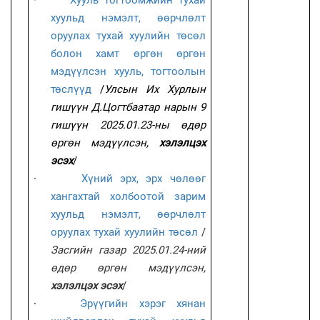
хуульд нэмэлт, өөрчлөлт
оруулах тухай хуулийн төсөл
болон хамт өргөн өргөн
мэдүүлсэн хууль, тогтоолын
төслүүд
/
Улсын Их Хурлын
гишүүн Д.Цогтбаатар нарын 9
гишүүн 2025.01.23-ны өдөр
өргөн мэдүүлсэн,
хэлэлцэх
эсэх
/
·
Хүний эрх, эрх чөлөөг
хангахтай холбоотой зарим
хуульд нэмэлт, өөрчлөлт
оруулах тухай хуулийн төсөл
/
Засгийн газар 2025.01.24-ний
өдөр өргөн мэдүүлсэн,
хэлэлцэх эсэх
/
·
Эрүүгийн хэрэг хянан