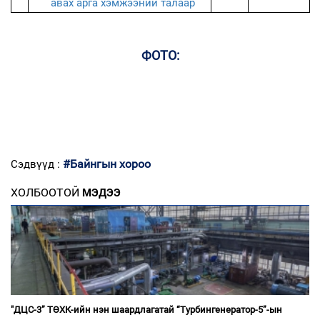
авах арга хэмжээний талаар
ФОТО:
#Байнгын хороо
Сэдвүүд :
ХОЛБООТОЙ
МЭДЭЭ
"ДЦС-3” ТӨХК-ийн нэн шаардлагатай “Турбингенератор-5”-ын