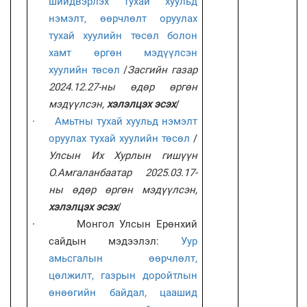
шийдвэрлэх тухай хуульд
нэмэлт, өөрчлөлт оруулах
тухай хуулийн төсөл болон
хамт өргөн мэдүүлсэн
хуулийн төсөл
/
Засгийн газар
2024.12.27-ны өдөр өргөн
мэдүүлсэн,
хэлэлцэх эсэх
/
·
Амьтны тухай хуульд нэмэлт
оруулах тухай хуулийн төсөл
/
Улсын Их Хурлын гишүүн
О.Амгаланбаатар 2025.03.17-
ны өдөр өргөн мэдүүлсэн,
хэлэлцэх эсэх
/
·
Монгол Улсын Ерөнхий
сайдын мэдээлэл:
Уур
амьсгалын өөрчлөлт,
цөлжилт, газрын доройтлын
өнөөгийн байдал, цаашид