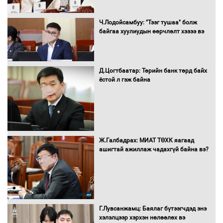
Нөөцийн махны худалдаа,
Ч.Лодойсамбуу: "Тээг тушаа" болж
борлуулалтыг нээлттэй ил тод
байгаа хуулиудын өөрчлөлт хэзээ вэ
болгоно
Д.Цогтбаатар: Төрийн банк төрд байх
ёстой л гэж байна
Монгол Улс “COP17”-д “Тал хээрийн
төлөвлөгөө”-гөө танилцуулна
16 төрлийн эмийг нэг эх үүсвэрээс
Ж.Галбадрах: МИАТ ТӨХК яагаад
худалдан авах журмыг баталлаа
ашигтай ажиллаж чадахгүй байна вэ?
Бүх шатанд хэмнэлтийн горимд
шилжиж, найр наадам, зөвлөгөөн,
Г.Лувсанжамц: Баялаг бүтээгчдэд энэ
гадаад томилолтыг хориглолоо
хэлэлцээр хэрхэн нөлөөлөх вэ