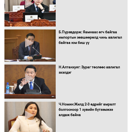
Сайд нар төсвөө хэрхэн зарцуулах вэ?
Б.Пүрэвдорж: Яамнаас өгч байгаа
импортын зөвшөөрөлд чинь авлигал
байгаа юм биш үү
Засгийн газрын ээлжит хуралдаан
болж байна
Н.Алтанхуяг: Зураг төслөөс авлигал
эхэлдэг
Автомашинд улсын дугаарын тэгш,
сондгойгоор шатахуун олгоно
Ч.Номин:Жилд 2-3 өдрийг амралт
болгосноор 1 хувийн бүтээмжээ
алдаж байна
Бага орлоготой иргэдийн орлогод