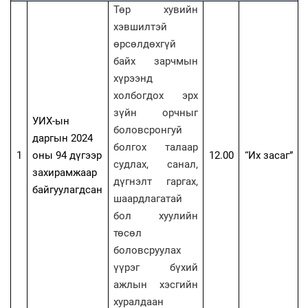
Төр хувийн
хэвшилтэй
өрсөлдөхгүй
байх зарчмын
хүрээнд
холбогдох эрх
зүйн орчныг
УИХ-ын
боловсронгуй
даргын 2024
болгох талаар
1
оны 94 дүгээр
12.00
“
Их засаг
”
судлах, санал,
захирамжаар
дүгнэлт гаргах,
байгуулагдсан
шаардлагатай
бол хуулийн
төсөл
боловсруулах
үүрэг бүхий
ажлын хэсгийн
хуралдаан