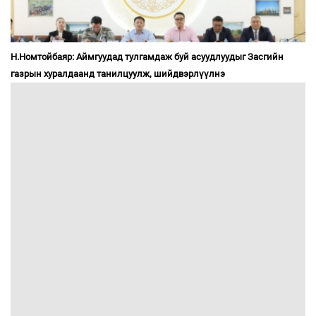
Н.Номтойбаяр: Аймгуудад тулгамдаж буй асуудлуудыг Засгийн
газрын хуралдаанд танилцуулж, шийдвэрлүүлнэ