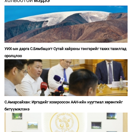
ХОЛБООТОЙ
МЭДЭЭ
УИХ-ын дарга С.Бямбацогт Сутай хайрхны тэнгэрийг тахих тахилгад
оролцлоо
С.Амарсайхан: Иргэдийг хохироосон ААН-ийн нуугтмал хөрөнгийг
битүүмжлэнэ