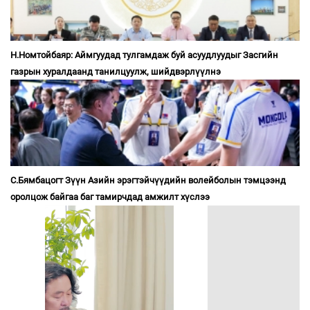
Н.Номтойбаяр: Аймгуудад тулгамдаж буй асуудлуудыг Засгийн
газрын хуралдаанд танилцуулж, шийдвэрлүүлнэ
С.Бямбацогт Зүүн Азийн эрэгтэйчүүдийн волейболын тэмцээнд
оролцож байгаа баг тамирчдад амжилт хүслээ