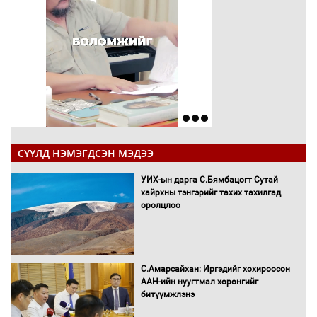
СҮҮЛД НЭМЭГДСЭН МЭДЭЭ
УИХ-ын дарга С.Бямбацогт Сутай
хайрхны тэнгэрийг тахих тахилгад
оролцлоо
С.Амарсайхан: Иргэдийг хохироосон
ААН-ийн нуугтмал хөрөнгийг
битүүмжлэнэ