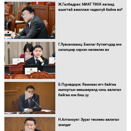
Бүх шатанд хэмнэлтийн горимд
Ж.Галбадрах: МИАТ ТӨХК яагаад
шилжиж, найр наадам, зөвлөгөөн,
ашигтай ажиллаж чадахгүй байна вэ?
гадаад томилолтыг хориглолоо
Сайд нар төсвөө хэрхэн зарцуулах вэ?
Г.Лувсанжамц: Баялаг бүтээгчдэд энэ
хэлэлцээр хэрхэн нөлөөлөх вэ
Засгийн газрын ээлжит хуралдаан
болж байна
Б.Пүрэвдорж: Яамнаас өгч байгаа
импортын зөвшөөрөлд чинь авлигал
байгаа юм биш үү
Автомашинд улсын дугаарын тэгш,
сондгойгоор шатахуун олгоно
Н.Алтанхуяг: Зураг төслөөс авлигал
эхэлдэг