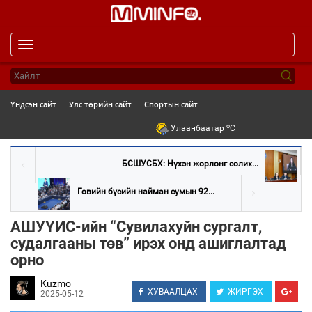
Toggle
navigation
Үндсэн сайт
Улс төрийн сайт
Спортын сайт
o
Улаанбаатар
C
БСШУСБХ: Нүхэн жорлонг солих...
Говийн бүсийн найман сумын 92...
АШУҮИС-ийн “Сувилахуйн сургалт,
судалгааны төв” ирэх онд ашиглалтад
орно
Kuzmo
ХУВААЛЦАХ
ЖИРГЭХ
2025-05-12