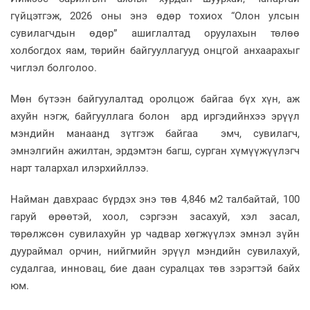
гүйцэтгэж, 2026 оны энэ өдөр тохиох “Олон улсын
сувилагчдын өдөр” ашиглалтад оруулахын төлөө
холбогдох яам, төрийн байгууллагууд онцгой анхаарахыг
чиглэл болголоо.
Мөн бүтээн байгуулалтад оролцож байгаа бүх хүн, аж
ахуйн нэгж, байгууллага болон ард иргэдийнхээ эрүүл
мэндийн манаанд зүтгэж байгаа эмч, сувилагч,
эмнэлгийн ажилтан, эрдэмтэн багш, сурган хүмүүжүүлэгч
нарт талархал илэрхийллээ.
Найман давхраас бүрдэх энэ төв 4,846 м2 талбайтай, 100
гаруй өрөөтэй, хоол, сэргээн засахуй, хэл засал,
төрөлжсөн сувилахуйн ур чадвар хөгжүүлэх эмнэл зүйн
дуураймал орчин, нийгмийн эрүүл мэндийн сувилахуй,
судалгаа, инновац, бие даан суралцах төв зэрэгтэй байх
юм.