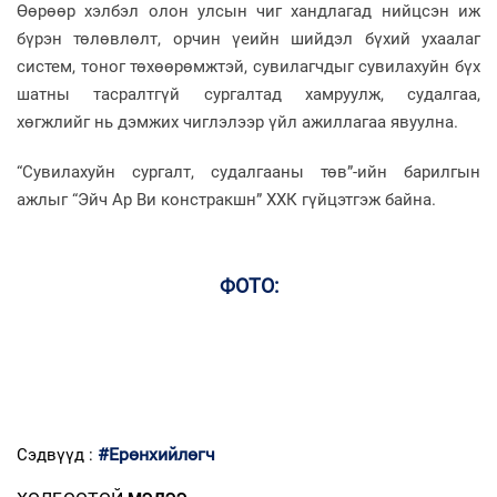
Өөрөөр хэлбэл олон улсын чиг хандлагад нийцсэн иж
бүрэн төлөвлөлт, орчин үеийн шийдэл бүхий ухаалаг
систем, тоног төхөөрөмжтэй, сувилагчдыг сувилахуйн бүх
шатны тасралтгүй сургалтад хамруулж, судалгаа,
хөгжлийг нь дэмжих чиглэлээр үйл ажиллагаа явуулна.
“Сувилахуйн сургалт, судалгааны төв”-ийн барилгын
ажлыг “Эйч Ар Ви констракшн” ХХК гүйцэтгэж байна.
ФОТО:
#Ерөнхийлөгч
Сэдвүүд :