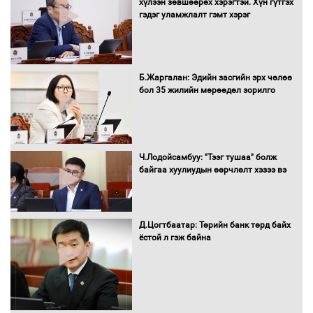
хүлээн зөвшөөрөх хэрэгтэй. Хүн гүтгэх
мэндийн салбар хамаарахгүй
гэдэг уламжлалт гэмт хэрэг
Нөөцийн махны худалдаа,
Б.Жаргалан: Эдийн засгийн эрх чөлөө
борлуулалтыг нээлттэй ил тод
бол 35 жилийн мөрөөдөл зорилго
болгоно
Монгол Улс “COP17”-д “Тал хээрийн
Ч.Лодойсамбуу: "Тээг тушаа" болж
төлөвлөгөө”-гөө танилцуулна
байгаа хуулиудын өөрчлөлт хэзээ вэ
Д.Цогтбаатар: Төрийн банк төрд байх
ёстой л гэж байна
16 төрлийн эмийг нэг эх үүсвэрээс
худалдан авах журмыг баталлаа