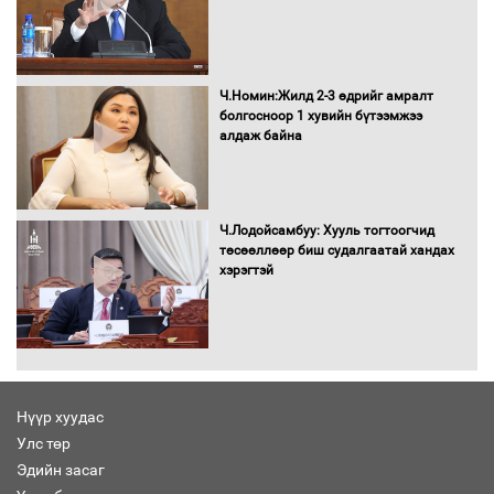
Бага орлоготой иргэдийн орлогод
татвар ногдуулахгүй байх эрх зүйн
орчныг бүрдүүллээ
Ч.Номин:Жилд 2-3 өдрийг амралт
болгосноор 1 хувийн бүтээмжээ
алдаж байна
Хөшөө бүтсэн түүхийг өгүүлэх 7
баримт
Ч.Лодойсамбуу: Хууль тогтоогчид
төсөөллөөр биш судалгаатай хандах
хэрэгтэй
Хөвсгөл нуурын лусыг тахих төрийн
тахилгын ёслол боллоо
Нүүр хуудас
Улс төр
“Хар жагсаалт”-ын асуудлыг цэгцлэх
Эдийн засаг
чиглэлээр Монголбанкны удирдлагад
30 хоногийн хугацаатай үүрэг өглөө