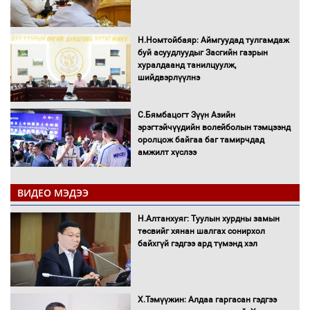
Н.Номтойбаяр: Аймгуудад тулгамдаж
буй асуудлуудыг Засгийн газрын
хуралдаанд танилцуулж,
шийдвэрлүүлнэ
С.Бямбацогт Зүүн Азийн
эрэгтэйчүүдийн волейболын тэмцээнд
оролцож байгаа баг тамирчдад
амжилт хүслээ
ВИДЕО МЭДЭЭ
Автобензин, дизель түлшний онцгой
Н.Алтанхуяг: Туулын хурдны замын
албан татварыг тэглэлээ
төсвийг хянан шалгах сонирхол
байхгүй гэдгээ ард түмэнд хэл
Х.Тэмүүжин: Алдаа гаргасан гэдгээ
Санхүүгийн хэмнэлтийн горимд эрүүл