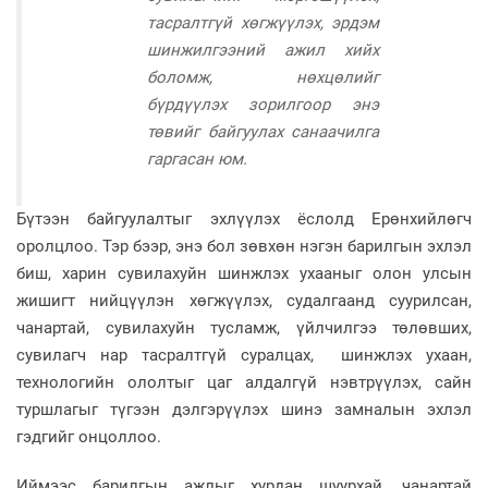
тасралтгүй хөгжүүлэх, эрдэм
шинжилгээний ажил хийх
боломж, нөхцөлийг
бүрдүүлэх зорилгоор энэ
төвийг байгуулах санаачилга
гаргасан юм.
Бүтээн байгуулалтыг эхлүүлэх ёслолд Ерөнхийлөгч
оролцлоо. Тэр бээр, энэ бол зөвхөн нэгэн барилгын эхлэл
биш, харин сувилахуйн шинжлэх ухааныг олон улсын
жишигт нийцүүлэн хөгжүүлэх, судалгаанд суурилсан,
чанартай, сувилахуйн тусламж, үйлчилгээ төлөвших,
сувилагч нар тасралтгүй суралцах, шинжлэх ухаан,
технологийн ололтыг цаг алдалгүй нэвтрүүлэх, сайн
туршлагыг түгээн дэлгэрүүлэх шинэ замналын эхлэл
гэдгийг онцоллоо.
Иймээс барилгын ажлыг хурдан шуурхай, чанартай