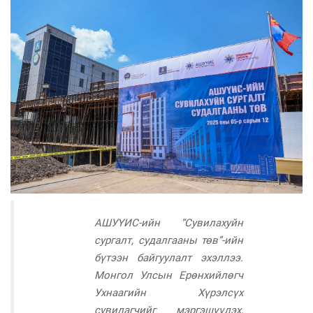
АШУҮИС-ийн “Сувилахуйн
сургалт, судалгааны төв”-ийн
бүтээн байгуулалт эхэллээ.
Монгол Улсын Ерөнхийлөгч
Ухнаагийн Хүрэлсүх
сувилагчийг мэргэшүүлэх,