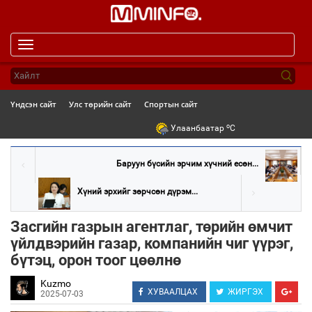
Toggle
navigation
Үндсэн сайт
Улс төрийн сайт
Спортын сайт
o
Улаанбаатар
C
Баруун бүсийн эрчим хүчний есөн...
Хүний эрхийг зөрчсөн дүрэм...
Засгийн газрын агентлаг, төрийн өмчит
үйлдвэрийн газар, компанийн чиг үүрэг,
бүтэц, орон тоог цөөлнө
Kuzmo
ХУВААЛЦАХ
ЖИРГЭХ
2025-07-03