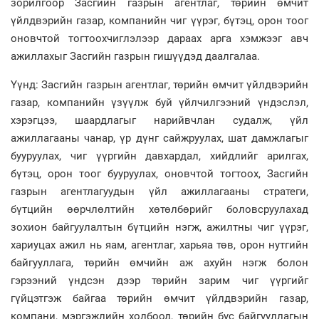
зорилгоор Засгийн газрын агентлаг, төрийн өмчит
үйлдвэрийн газар, компанийн чиг үүрэг, бүтэц, орон тоог
оновчтой тогтоохчиглэлээр дараах арга хэмжээг авч
ажиллахыг Засгийн газрын гишүүдэд даалгалаа.
Үүнд: Засгийн газрын агентлаг, төрийн өмчит үйлдвэрийн
газар, компанийн үзүүлж буй үйлчилгээний үндэслэл,
хэрэгцээ, шаардлагыг нарийвчлан судалж, үйл
ажиллагааны чанар, үр дүнг сайжруулах, шат дамжлагыг
бууруулах, чиг үүргийн давхардал, хийдлийг арилгах,
бүтэц, орон тоог бууруулах, оновчтой тогтоох, Засгийн
газрын агентлагуудын үйл ажиллагааны стратеги,
бүтцийн өөрчлөлтийн хөтөлбөрийг боловсруулахад
зохион байгуулалтын бүтцийн нэгж, ажилтны чиг үүрэг,
хариуцах ажил нь яам, агентлаг, харьяа төв, орон нутгийн
байгууллага, төрийн өмчийн аж ахуйн нэгж болон
гэрээний үндсэн дээр төрийн зарим чиг үүргийг
гүйцэтгэж байгаа төрийн өмчит үйлдвэрийн газар,
компани, мэргэжлийн холбоод, төрийн бус байгууллагын