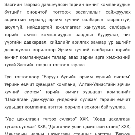
Засгийн газраас дэвшүүлсэн төрийн өмчит компаниудын
бүтцийг оновчтой тогтоож засаглалыг сайжруулах
зорилтын хүрээнд эрчим хүчний салбарын тасралтгүй,
аюулгүй, найдвартай ажиллагааг хангуулах, салбарын
төрийн өмчит компаниудын зардлыг бууруулах, чиг
үүргийн давхардал, хийдлийг арилгах замаар үр ашгийг
дээшлүүлэх зорилгоор Эрчим хүчний салбарын төрийн
өмчит компаниудын талаар авах зарим арга хэмжээний
тухай Засгийн газрын тогтоол гарлаа.
Тус тогтоолоор "Баруун бүсийн эрчим хүчний систем"
төрийн өмчит хувьцаат компани, "Алтай-Улиастайн эрчим
хүчний систем" төрийн өмчит хувьцаат компанийг
“Цахилгаан дамжуулах үндэсний сүлжээ” төрийн өмчит
хувьцаат компанид нэгтгэн өөрчлөн зохион байгууллаа.
“Увс цахилгаан түгээх сүлжээ” ХХК, “Ховд цахилгаан
түгээх сүлжээ” ХХК, “Дөргөний усан цахилгаан станц” ХХК,
Мянгадын нарны цахилгаан станцыг нэгтгэн “Баруун