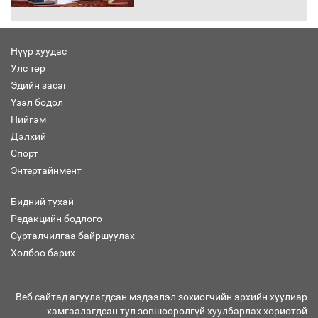
Нүүр хуудас
Улс төр
“Хар жагсаалт”-ын асуудлыг цэгцлэх
Эдийн засаг
чиглэлээр Монголбанкны удирдлагад
30 хоногийн хугацаатай үүрэг өглөө
Үзэл бодол
Нийгэм
Дэлхий
Спорт
Ерөнхий сайд Н.Учрал олимпиадын
Энтертайнмент
хүрээнд гарсан зардлыг шийдвэрлэж
өгөхөөр болов
Бидний тухай
Редакцийн бодлого
Сурталчилгаа байршуулах
Энэ намар 1-6 дугаар ангийн
хүүхдүүдэд сургуулийн автобус
Холбоо барих
үйлчилнэ
Веб сайтад агуулагдсан мэдээлэл зохиогчийн эрхийн хуулиар
хамгаалагдсан тул зөвшөөрөлгүй хуулбарлах хориотой