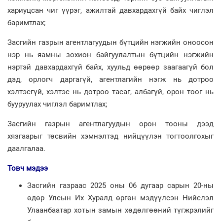
хариуцсан чиг үүрэг, ажилтай давхардахгүй байх чиглэл
баримтлах;
Засгийн газрын агентлагуудын бүтцийн нэгжийн оноосон
нэр нь яамны зохион байгуулалтын бүтцийн нэгжийн
нэртэй давхардахгүй байх, хуульд өөрөөр заагаагүй бол
дэд, орлогч даргагүй, агентлагийн нэгж нь дотроо
хэлтэсгүй, хэлтэс нь дотроо тасаг, албагүй, орон тоог нь
бууруулах чиглэл баримтлах;
Засгийн газрын агентлагуудын орон тооны дээд
хязгаарыг төсвийн хэмнэлтэд нийцүүлэн тогтоолгохыг
даалгалаа.
Товч мэдээ
Засгийн газраас 2025 оны 06 дугаар сарын 20-ны
өдөр Улсын Их Хуралд өргөн мэдүүлсэн Нийслэл
Улаанбаатар хотын замын хөдөлгөөний түгжрэлийг