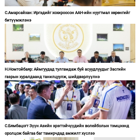
С.Амарсайхан: Иргэдийг хохироосон ААН-ийн нуугтмал хөрөнгийг
битүүмжлэнэ
Н.Номтойбаяр: Аймгуудад тулгамдаж буй асуудлуудыг Засгийн
газрын хуралдаанд танилцуулж, шийдвэрлүүлнэ
С.Бямбацогт Зүүн Азийн эрэгтэйчүүдийн волейболын тэмцээнд
оролцож байгаа баг тамирчдад амжилт хүслээ