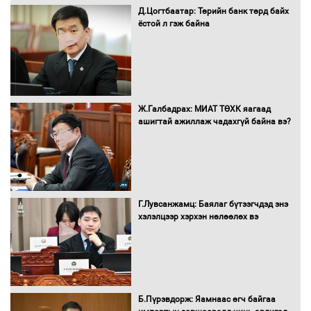
Д.Цогтбаатар: Төрийн банк төрд байх
ёстой л гэж байна
16 төрлийн эмийг нэг эх үүсвэрээс
худалдан авах журмыг баталлаа
Бүх шатанд хэмнэлтийн горимд
Ж.Галбадрах: МИАТ ТӨХК яагаад
шилжиж, найр наадам, зөвлөгөөн,
ашигтай ажиллаж чадахгүй байна вэ?
гадаад томилолтыг хориглолоо
Сайд нар төсвөө хэрхэн зарцуулах вэ?
Г.Лувсанжамц: Баялаг бүтээгчдэд энэ
хэлэлцээр хэрхэн нөлөөлөх вэ
Засгийн газрын ээлжит хуралдаан
болж байна
Б.Пүрэвдорж: Яамнаас өгч байгаа