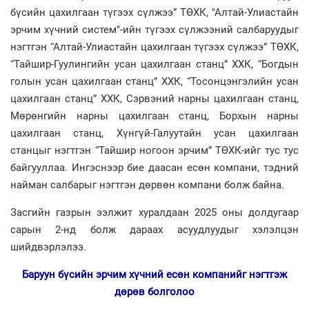
бүсийн цахилгаан түгээх сүлжээ” ТӨХК, "Алтай-Улиастайн
эрчим хүчний систем"-ийн түгээх сүлжээний салбаруудыг
нэгтгэн “Алтай-Улиастайн цахилгаан түгээх сүлжээ” ТӨХК,
“Тайшир-Гуулингийн усан цахилгаан станц” ХХК, “Богдын
голын усан цахилгаан станц” ХХК, “Тосонцэнгэлийн усан
цахилгаан станц” ХХК, Сэрвэний нарны цахилгаан станц,
Мөрөнгийн нарны цахилгаан станц, Борхын нарны
цахилгаан станц, Хүнгүй-Галуутайн усан цахилгаан
станцыг нэгтгэн “Тайшир ногоон эрчим” ТӨХК-ийг тус тус
байгууллаа. Ингэснээр бие даасан есөн компани, тэдний
найман салбарыг нэгтгэн дөрвөн компани болж байна.
Засгийн газрын ээлжит хуралдаан 2025 оны долдугаар
сарын 2-нд болж дараах асуудлуудыг хэлэлцэн
шийдвэрлэлээ.
Баруун бүсийн эрчим хүчний есөн компанийг нэгтгэж
дөрөв болголоо