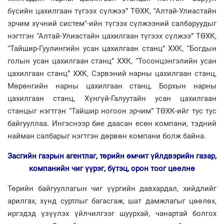
бүсийн цахилгаан түгээх сүлжээ” ТӨХК, "Алтай-Улиастайн
эрчим хүчний систем"-ийн түгээх сүлжээний салбаруудыг
нэгтгэн “Алтай-Улиастайн цахилгаан түгээх сүлжээ” ТӨХК,
“Тайшир-Гуулингийн усан цахилгаан станц” ХХК, “Богдын
голын усан цахилгаан станц” ХХК, “Тосонцэнгэлийн усан
цахилгаан станц” ХХК, Сэрвэний нарны цахилгаан станц,
Мөрөнгийн нарны цахилгаан станц, Борхын нарны
цахилгаан станц, Хүнгүй-Галуутайн усан цахилгаан
станцыг нэгтгэн “Тайшир ногоон эрчим” ТӨХК-ийг тус тус
байгууллаа. Ингэснээр бие даасан есөн компани, тэдний
найман салбарыг нэгтгэн дөрвөн компани болж байна.
Засгийн газрын агентлаг, төрийн өмчит үйлдвэрийн газар,
компанийн чиг үүрэг, бүтэц, орон тоог цөөлнө
Төрийн байгууллагын чиг үүргийн давхардал, хийдлийг
арилгах, хүнд суртлыг багасгаж, шат дамжлагыг цөөлөх,
иргэдэд үзүүлэх үйлчилгээг шуурхай, чанартай болгох