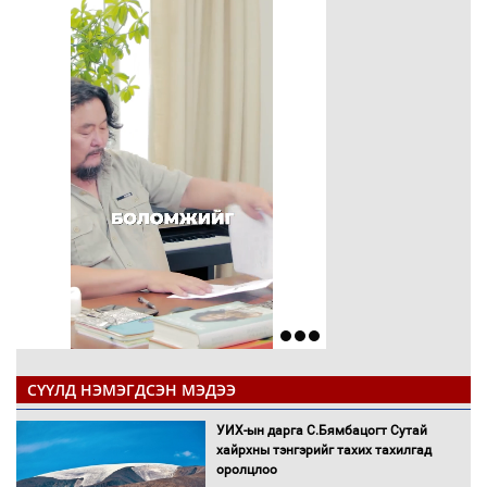
СҮҮЛД НЭМЭГДСЭН МЭДЭЭ
УИХ-ын дарга С.Бямбацогт Сутай
хайрхны тэнгэрийг тахих тахилгад
оролцлоо