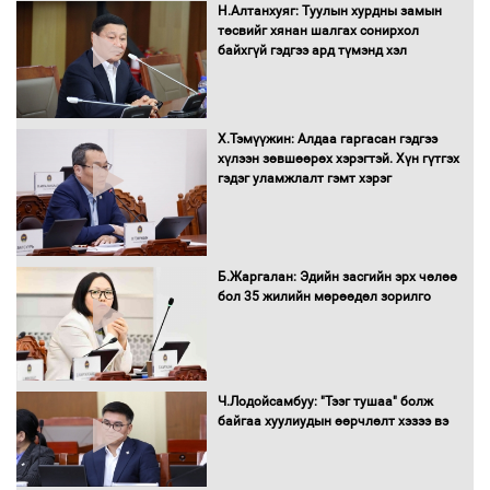
Автобензин, дизель түлшний онцгой
Н.Алтанхуяг: Туулын хурдны замын
албан татварыг тэглэлээ
төсвийг хянан шалгах сонирхол
байхгүй гэдгээ ард түмэнд хэл
Х.Тэмүүжин: Алдаа гаргасан гэдгээ
Санхүүгийн хэмнэлтийн горимд эрүүл
хүлээн зөвшөөрөх хэрэгтэй. Хүн гүтгэх
мэндийн салбар хамаарахгүй
гэдэг уламжлалт гэмт хэрэг
Нөөцийн махны худалдаа,
Б.Жаргалан: Эдийн засгийн эрх чөлөө
борлуулалтыг нээлттэй ил тод
бол 35 жилийн мөрөөдөл зорилго
болгоно
Монгол Улс “COP17”-д “Тал хээрийн
Ч.Лодойсамбуу: "Тээг тушаа" болж
төлөвлөгөө”-гөө танилцуулна
байгаа хуулиудын өөрчлөлт хэзээ вэ