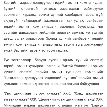
Засгийн газраас дэвшүүлсэн төрийн өмчит компаниудын
бүтцийг оновчтой тогтоож засаглалыг сайжруулах
зорилтын хүрээнд эрчим хүчний салбарын тасралтгүй,
аюулгүй, найдвартай ажиллагааг хангуулах, салбарын
төрийн өмчит компаниудын зардлыг бууруулах, чиг
үүргийн давхардал, хийдлийг арилгах замаар үр ашгийг
дээшлүүлэх зорилгоор Эрчим хүчний салбарын төрийн
өмчит компаниудын талаар авах зарим арга хэмжээний
тухай Засгийн газрын тогтоол гарлаа.
Тус тогтоолоор "Баруун бүсийн эрчим хүчний систем"
төрийн өмчит хувьцаат компани, "Алтай-Улиастайн эрчим
хүчний систем" төрийн өмчит хувьцаат компанийг
“Цахилгаан дамжуулах үндэсний сүлжээ” төрийн өмчит
хувьцаат компанид нэгтгэн өөрчлөн зохион байгууллаа.
“Увс цахилгаан түгээх сүлжээ” ХХК, “Ховд цахилгаан
түгээх сүлжээ” ХХК, “Дөргөний усан цахилгаан станц” ХХК,
Мянгадын нарны цахилгаан станцыг нэгтгэн “Баруун