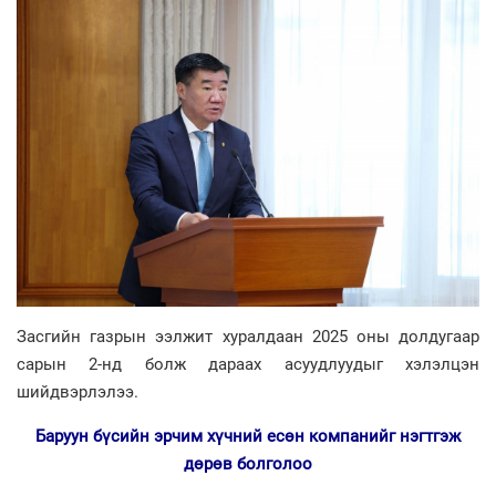
Засгийн газрын ээлжит хуралдаан 2025 оны долдугаар
сарын 2-нд болж дараах асуудлуудыг хэлэлцэн
шийдвэрлэлээ.
Баруун бүсийн эрчим хүчний есөн компанийг нэгтгэж
дөрөв болголоо