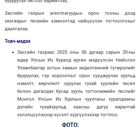
бууруулах чиглэл баримтлах;
Засгийн газрын агентлагуудын орон тооны дээд
хязгаарыг төсвийн хэмнэлтэд нийцүүлэн тогтоолгохыг
даалгалаа.
Товч мэдээ
Засгийн газраас 2025 оны 06 дугаар сарын 20-ны
өдөр Улсын Их Хуралд өргөн мэдүүлсэн Нийслэл
Улаанбаатар хотын замын хөдөлгөөний түгжрэлийг
бууруулах, гэр хорооллыг орон сууцжуулах хуульд
нэмэлт, өөрчлөлт оруулах тухай хуулийн төсөл
болон дагалдах бусад хууль тогтоомжийн төслийг
Монгол Улсын Их Хурлын чуулганы хуралдааны
дэгийн тухайхуульд заасны дагуу яаралтай
хэлэлцүүлэхээр хүсэлт хүргүүлэхээр тогтлоо.
ФОТО: