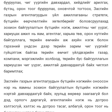
бууруулах, чиг үүргийн давхардал, хийдлийг арилгах,
бүтэц, орон тоог бууруулах, оновчтой тогтоох, Засгийн
газрын агентлагуудын үйл ажиллагааны стратеги,
бүтцийн өөрчлөлтийн хөтөлбөрийг боловсруулахад
зохион байгуулалтын бүтцийн нэгж, ажилтны чиг үүрэг,
хариуцах ажил нь яам, агентлаг, харьяа төв, орон нутгийн
байгууллага, төрийн өмчийн аж ахуйн нэгж болон
гэрээний үндсэн дээр төрийн зарим чиг үүргийг
гүйцэтгэж байгаа төрийн өмчит үйлдвэрийн газар,
компани, мэргэжлийн холбоод, төрийн бус байгууллагын
хариуцсан чиг үүрэг, ажилтай давхардахгүй байх чиглэл
баримтлах;
Засгийн газрын агентлагуудын бүтцийн нэгжийн оноосон
нэр нь яамны зохион байгуулалтын бүтцийн нэгжийн
нэртэй давхардахгүй байх, хуульд өөрөөр заагаагүй бол
дэд, орлогч даргагүй, агентлагийн нэгж нь дотроо
хэлтэсгүй, хэлтэс нь дотроо тасаг, албагүй, орон тоог нь