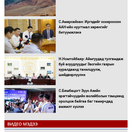
С.Амарсайхан: Иргэдийг хохироосон
ААН-ийн нуугтмал хөрөнгийг
битүүмжлэнэ
Н.Номтойбаяр: Аймгуудад тулгамдаж
буй асуудлуудыг Засгийн газрын
хуралдаанд танилцуулж,
шийдвэрлүүлнэ
С.Бямбацогт Зүүн Азийн
эрэгтэйчүүдийн волейболын тэмцээнд
оролцож байгаа баг тамирчдад
амжилт хүслээ
ВИДЕО МЭДЭЭ