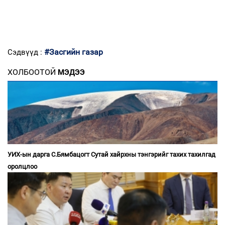
#Засгийн газар
Сэдвүүд :
ХОЛБООТОЙ
МЭДЭЭ
УИХ-ын дарга С.Бямбацогт Сутай хайрхны тэнгэрийг тахих тахилгад
оролцлоо