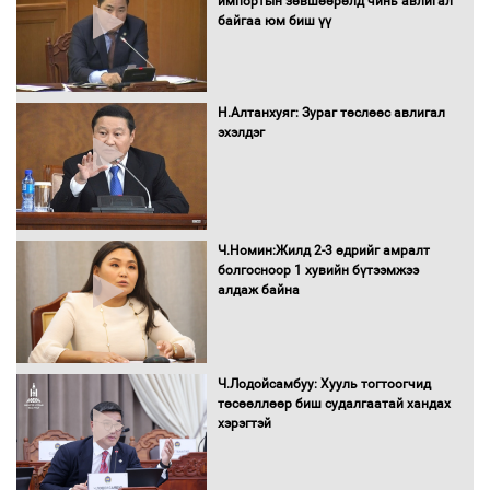
импортын зөвшөөрөлд чинь авлигал
байгаа юм биш үү
Автомашинд улсын дугаарын тэгш,
сондгойгоор шатахуун олгоно
Н.Алтанхуяг: Зураг төслөөс авлигал
эхэлдэг
Бага орлоготой иргэдийн орлогод
татвар ногдуулахгүй байх эрх зүйн
орчныг бүрдүүллээ
Ч.Номин:Жилд 2-3 өдрийг амралт
болгосноор 1 хувийн бүтээмжээ
алдаж байна
Хөшөө бүтсэн түүхийг өгүүлэх 7
баримт
Ч.Лодойсамбуу: Хууль тогтоогчид
төсөөллөөр биш судалгаатай хандах
хэрэгтэй
Хөвсгөл нуурын лусыг тахих төрийн
тахилгын ёслол боллоо