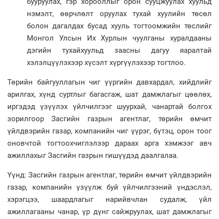
бууруулах, гэр хорооллыг орон сууцжуулах хуульд
нэмэлт, өөрчлөлт оруулах тухай хуулийн төсөл
болон дагалдах бусад хууль тогтоомжийн төслийг
Монгол Улсын Их Хурлын чуулганы хуралдааны
дэгийн тухайхуульд заасны дагуу яаралтай
хэлэлцүүлэхээр хүсэлт хүргүүлэхээр тогтлоо.
Төрийн байгууллагын чиг үүргийн давхардал, хийдлийг
арилгах, хүнд суртлыг багасгаж, шат дамжлагыг цөөлөх,
иргэдэд үзүүлэх үйлчилгээг шуурхай, чанартай болгох
зорилгоор Засгийн газрын агентлаг, төрийн өмчит
үйлдвэрийн газар, компанийн чиг үүрэг, бүтэц, орон тоог
оновчтой тогтоохчиглэлээр дараах арга хэмжээг авч
ажиллахыг Засгийн газрын гишүүдэд даалгалаа.
Үүнд: Засгийн газрын агентлаг, төрийн өмчит үйлдвэрийн
газар, компанийн үзүүлж буй үйлчилгээний үндэслэл,
хэрэгцээ, шаардлагыг нарийвчлан судалж, үйл
ажиллагааны чанар, үр дүнг сайжруулах, шат дамжлагыг