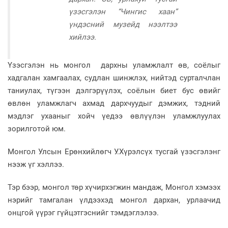
үзэсгэлэн “Чингис хаан”
үндэсний музейд нээлтээ
хийлээ.
Үзэсгэлэн нь монгол дархны уламжлалт өв, соёлыг
хадгалан хамгаалах, судлан шинжлэх, нийтэд сурталчлан
таниулах, түгээн дэлгэрүүлэх, соёлын биет бус өвийг
өвлөн уламжлагч ахмад дархчуудыг дэмжих, тэдний
мэдлэг ухааныг хойч үедээ өвлүүлэн уламжлуулах
зорилготой юм.
Монгол Улсын Ерөнхийлөгч У.Хүрэлсүх тусгай үзэсгэлэнг
нээж үг хэллээ.
Тэр бээр, монгол төр хүчирхэгжин мандаж, Монгол хэмээх
нэрийг тамгалан үлдээхэд монгол дархан, урлаачид
онцгой үүрэг гүйцэтгэснийг тэмдэглэлээ.