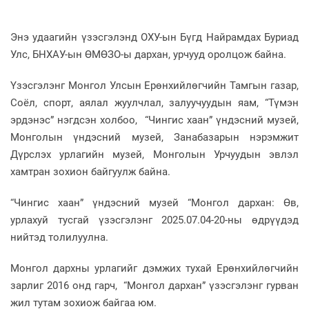
Энэ удаагийн үзэсгэлэнд ОХУ-ын Бүгд Найрамдах Буриад
Улс, БНХАУ-ын ӨМӨЗО-ы дархан, урчууд оролцож байна.
Үзэсгэлэнг Монгол Улсын Ерөнхийлөгчийн Тамгын газар,
Соёл, спорт, аялал жуулчлал, залуучуудын яам, “Түмэн
эрдэнэс” нэгдсэн холбоо, “Чингис хаан” үндэсний музей,
Монголын үндэсний музей, Занабазарын нэрэмжит
Дүрслэх урлагийн музей, Монголын Урчуудын эвлэл
хамтран зохион байгуулж байна.
“Чингис хаан” үндэсний музей “Монгол дархан: Өв,
урлахуй тусгай үзэсгэлэнг 2025.07.04-20-ны өдрүүдэд
нийтэд толилуулна.
Монгол дархны урлагийг дэмжих тухай Ерөнхийлөгчийн
зарлиг 2016 онд гарч, “Монгол дархан” үзэсгэлэнг гурван
жил тутам зохиож байгаа юм.