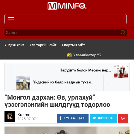
Toggle
navigation
Үндсэн сайт
Улс төрийн сайт
Спортын сайт
o
Улаанбаатар
C
Нарүхито болон Масако нар...
Үндэсний их баяр наадмын тухай...
“Монгол дархан: Өв, урлахуй”
үзэсгэлэнгийн шилдгүүд тодорлоо
Kuzmo
ХУВААЛЦАХ
ЖИРГЭХ
2025-07-07