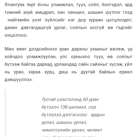
Ялангуяа төрт ёсны уламжлал, түүх, соёл, бэлгэдэл, ард
түмний ахуй амьдрал, зан заншил, шашин шүтлэг гээд
нийгмийн үнэт зүйлсийг нэг дор хураан цогцлоодог,
дахин давтагдашгүй урлаг, соёлын хосгүй өв гэдгийг
онцоллоо.
Мөн өвөг дээдсийнхээ уран дархны ухааныг өвлөж, үр
хойчдоо уламжлуулан, улс орныхоо түүх, өв соёлыг
бүтээж байгаа дархад, урлаачдад сайн сайхныг хүсэж, үйл
нь уран, хараа хурц, дөш нь дуутай байхын ерөөл
дэвшүүллээ.
Тусгай үзэсгэлэнд 60 уран
бүтээлч 138 шилмэл, сор
бүтээлээ дэлгэснээс ардын
урлал, шашны урлал,
чимэглэлийн урлал, чөлөөт