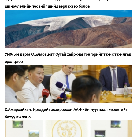
шинэчлэлийн төсвийг шийдвэрлэхээр болов
УИХ-ын дарга С.Бямбацогт Сутай хайрхны тэнгэрийг тахих тахилгад
оролцлоо
С.Амарсайхан: Иргэдийг хохироосон ААН-ийн нуугтмал хөрөнгийг
битүүмжлэнэ