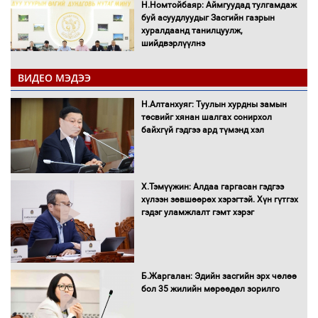
Н.Номтойбаяр: Аймгуудад тулгамдаж
буй асуудлуудыг Засгийн газрын
хуралдаанд танилцуулж,
шийдвэрлүүлнэ
ВИДЕО МЭДЭЭ
С.Бямбацогт Зүүн Азийн
эрэгтэйчүүдийн волейболын тэмцээнд
Н.Алтанхуяг: Туулын хурдны замын
оролцож байгаа баг тамирчдад
төсвийг хянан шалгах сонирхол
амжилт хүслээ
байхгүй гэдгээ ард түмэнд хэл
Х.Тэмүүжин: Алдаа гаргасан гэдгээ
Автобензин, дизель түлшний онцгой
хүлээн зөвшөөрөх хэрэгтэй. Хүн гүтгэх
албан татварыг тэглэлээ
гэдэг уламжлалт гэмт хэрэг
Санхүүгийн хэмнэлтийн горимд эрүүл
Б.Жаргалан: Эдийн засгийн эрх чөлөө
мэндийн салбар хамаарахгүй
бол 35 жилийн мөрөөдөл зорилго