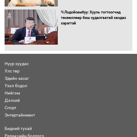
татвар ногдуулахгүй байх эрх зүйн
орчныг бүрдүүллээ
Ч.Лодойсамбуу: Хууль тогтоогчид
төсөөллөөр биш судалгаатай хандах
хэрэгтэй
Хөшөө бүтсэн түүхийг өгүүлэх 7
баримт
Нүүр хуудас
Улс төр
Хөвсгөл нуурын лусыг тахих төрийн
тахилгын ёслол боллоо
Эдийн засаг
Үзэл бодол
Нийгэм
Дэлхий
Спорт
“Хар жагсаалт”-ын асуудлыг цэгцлэх
Энтертайнмент
чиглэлээр Монголбанкны удирдлагад
30 хоногийн хугацаатай үүрэг өглөө
Бидний тухай
Редакцийн бодлого