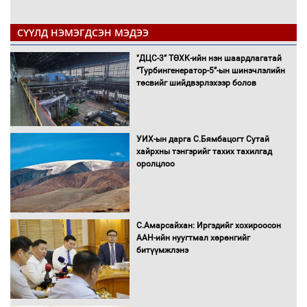
СҮҮЛД НЭМЭГДСЭН МЭДЭЭ
"ДЦС-3” ТӨХК-ийн нэн шаардлагатай
“Турбингенератор-5”-ын шинэчлэлийн
төсвийг шийдвэрлэхээр болов
УИХ-ын дарга С.Бямбацогт Сутай
хайрхны тэнгэрийг тахих тахилгад
оролцлоо
С.Амарсайхан: Иргэдийг хохироосон
ААН-ийн нуугтмал хөрөнгийг
битүүмжлэнэ