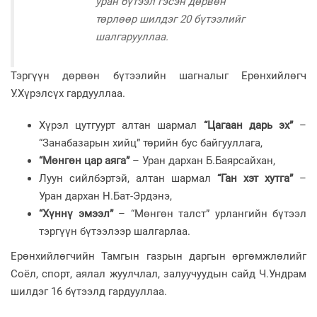
уран бүтээл гэсэн дөрвөн
төрлөөр шилдэг 20 бүтээлийг
шалгарууллаа.
Тэргүүн дөрвөн бүтээлийн шагналыг Ерөнхийлөгч
У.Хүрэлсүх гардууллаа.
Хүрэл цутгуурт алтан шармал
“Цагаан дарь эх”
–
“Занабазарын хийц” төрийн бус байгууллага,
“Мөнгөн цар аяга”
– Уран дархан Б.Баярсайхан,
Луун сийлбэртэй, алтан шармал
“Ган хэт хутга”
–
Уран дархан Н.Бат-Эрдэнэ,
“Хүннү эмээл”
– “Мөнгөн талст” урлангийн бүтээл
тэргүүн бүтээлээр шалгарлаа.
Ерөнхийлөгчийн Тамгын газрын даргын өргөмжлөлийг
Соёл, спорт, аялал жуулчлал, залуучуудын сайд Ч.Ундрам
шилдэг 16 бүтээлд гардууллаа.