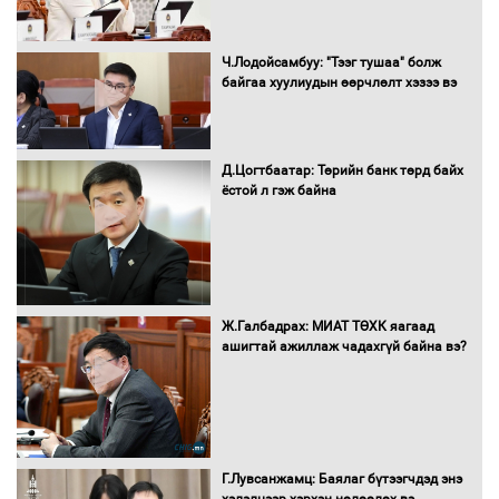
Нөөцийн махны худалдаа,
Ч.Лодойсамбуу: "Тээг тушаа" болж
борлуулалтыг нээлттэй ил тод
байгаа хуулиудын өөрчлөлт хэзээ вэ
болгоно
Д.Цогтбаатар: Төрийн банк төрд байх
ёстой л гэж байна
Монгол Улс “COP17”-д “Тал хээрийн
төлөвлөгөө”-гөө танилцуулна
16 төрлийн эмийг нэг эх үүсвэрээс
Ж.Галбадрах: МИАТ ТӨХК яагаад
худалдан авах журмыг баталлаа
ашигтай ажиллаж чадахгүй байна вэ?
Бүх шатанд хэмнэлтийн горимд
шилжиж, найр наадам, зөвлөгөөн,
Г.Лувсанжамц: Баялаг бүтээгчдэд энэ
гадаад томилолтыг хориглолоо