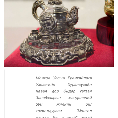
Монгол Улсын Ерөнхийлөгч
Ухнаагийн Хүрэлсүхийн
ивээл дор Өндөр гэгээн
Занабазарын мэндэлсний
390 жилийн ойг
тохиолдуулан “Монгол
дархан: Өв, урлахуй”
тусгай