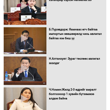
хэлэлцээр хэрхэн нөлөөлөх вэ
Сайд нар төсвөө хэрхэн зарцуулах вэ?
Б.Пүрэвдорж: Яамнаас өгч байгаа
импортын зөвшөөрөлд чинь авлигал
байгаа юм биш үү
Засгийн газрын ээлжит хуралдаан
болж байна
Н.Алтанхуяг: Зураг төслөөс авлигал
эхэлдэг
Автомашинд улсын дугаарын тэгш,
сондгойгоор шатахуун олгоно
Ч.Номин:Жилд 2-3 өдрийг амралт
болгосноор 1 хувийн бүтээмжээ
алдаж байна
Бага орлоготой иргэдийн орлогод