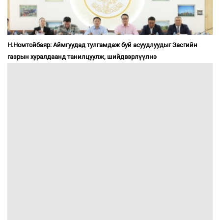
Н.Номтойбаяр: Аймгуудад тулгамдаж буй асуудлуудыг Засгийн
газрын хуралдаанд танилцуулж, шийдвэрлүүлнэ