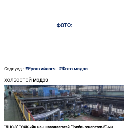
ФОТО:
#Ерөнхийлөгч
#Фото мэдээ
Сэдвүүд :
ХОЛБООТОЙ
МЭДЭЭ
"ДЦС-3” ТӨХК-ийн нэн шаардлагатай “Турбингенератор-5”-ын