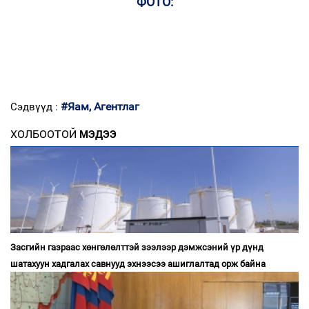
ФОТО:
#Яам, Агентлаг
Сэдвүүд :
ХОЛБООТОЙ
МЭДЭЭ
Засгийн газраас хөнгөлөлттэй зээлээр дэмжсэний үр дүнд
шатахуун хадгалах савнууд эхнээсээ ашиглалтад орж байна