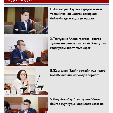
С.Амарсайхан: Иргэдийг хохироосон
Н.Алтанхуяг: Туулын хурдны замын
ААН-ийн нуугтмал хөрөнгийг
төсвийг хянан шалгах сонирхол
битүүмжлэнэ
байхгүй гэдгээ ард түмэнд хэл
Х.Тэмүүжин: Алдаа гаргасан гэдгээ
Н.Номтойбаяр: Аймгуудад тулгамдаж
хүлээн зөвшөөрөх хэрэгтэй. Хүн гүтгэх
буй асуудлуудыг Засгийн газрын
гэдэг уламжлалт гэмт хэрэг
хуралдаанд танилцуулж,
шийдвэрлүүлнэ
С.Бямбацогт Зүүн Азийн
Б.Жаргалан: Эдийн засгийн эрх чөлөө
эрэгтэйчүүдийн волейболын тэмцээнд
бол 35 жилийн мөрөөдөл зорилго
оролцож байгаа баг тамирчдад
амжилт хүслээ
Ч.Лодойсамбуу: "Тээг тушаа" болж
байгаа хуулиудын өөрчлөлт хэзээ вэ
Автобензин, дизель түлшний онцгой
албан татварыг тэглэлээ