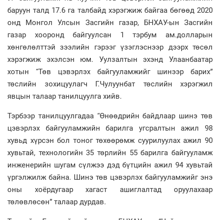
баруун талд 17.6 га талбайд хэрэгжиж байгаа бөгөөд 2020
онд Монгол Улсын Засгийн газар, БНХАУ-ын Засгийн
газар хооронд байгуулсан 1 тэрбум ам.долларын
хөнгөлөлттэй зээлийн гэрээг үзэглэснээр дээрх төсөл
хэрэгжиж эхэлсэн юм. Уулзалтын эхэнд Улаанбаатар
хотын “Төв цэвэрлэх байгууламжийг шинээр барих”
төслийн зохицуулагч Г.Чулуунбат төслийн хэрэгжил
явцын талаар танилцуулга хийв.
Тэрбээр танилцуулгадаа “Өнөөдрийн байдлаар шинэ төв
цэвэрлэх байгууламжийн барилга угсралтын ажил 98
хувьд хүрсэн бол тоног төхөөрөмж суурилуулах ажил 90
хувьтай, технологийн 35 төрлийн 55 барилга байгууламж
инженерийн шугам сүлжээ дэд бүтцийн ажил 94 хувьтай
үргэлжилж байна. Шинэ төв цэвэрлэх байгууламжийг энэ
оны хоёрдугаар хагаст ашиглалтад оруулахаар
төлөвлөсөн” талаар дурдав.