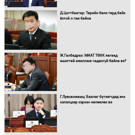
Д.Цогтбаатар: Төрийн банк төрд байх
ёстой л гэж байна
Санхүүгийн хэмнэлтийн горимд эрүүл
мэндийн салбар хамаарахгүй
Ж.Галбадрах: МИАТ ТӨХК яагаад
ашигтай ажиллаж чадахгүй байна вэ?
Нөөцийн махны худалдаа,
борлуулалтыг нээлттэй ил тод
болгоно
Г.Лувсанжамц: Баялаг бүтээгчдэд энэ
Монгол Улс “COP17”-д “Тал хээрийн
хэлэлцээр хэрхэн нөлөөлөх вэ
төлөвлөгөө”-гөө танилцуулна
16 төрлийн эмийг нэг эх үүсвэрээс