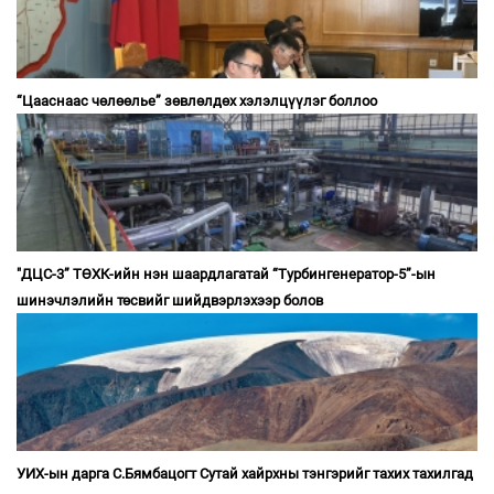
“Цааснаас чөлөөлье” зөвлөлдөх хэлэлцүүлэг боллоо
"ДЦС-3” ТӨХК-ийн нэн шаардлагатай “Турбингенератор-5”-ын
шинэчлэлийн төсвийг шийдвэрлэхээр болов
УИХ-ын дарга С.Бямбацогт Сутай хайрхны тэнгэрийг тахих тахилгад