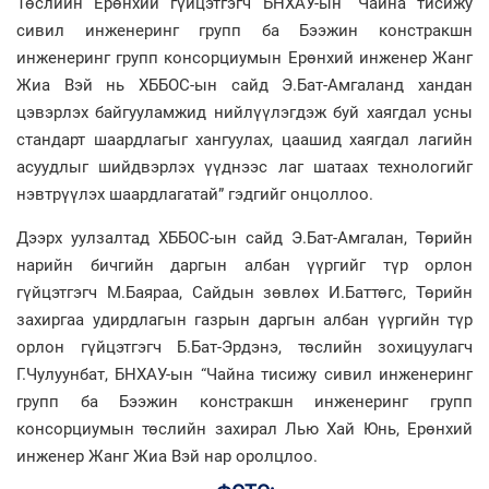
Төслийн Ерөнхий гүйцэтгэгч БНХАУ-ын “Чайна тисижу
сивил инженеринг групп ба Бээжин констракшн
инженеринг групп консорциумын Ерөнхий инженер Жанг
Жиа Вэй нь ХББОС-ын сайд Э.Бат-Амгаланд хандан
цэвэрлэх байгууламжид нийлүүлэгдэж буй хаягдал усны
стандарт шаардлагыг хангуулах, цаашид хаягдал лагийн
асуудлыг шийдвэрлэх үүднээс лаг шатаах технологийг
нэвтрүүлэх шаардлагатай” гэдгийг онцоллоо.
Дээрх уулзалтад ХББОС-ын сайд Э.Бат-Амгалан, Төрийн
нарийн бичгийн даргын албан үүргийг түр орлон
гүйцэтгэгч М.Баяраа, Сайдын зөвлөх И.Баттөгс, Төрийн
захиргаа удирдлагын газрын даргын албан үүргийн түр
орлон гүйцэтгэгч Б.Бат-Эрдэнэ, төслийн зохицуулагч
Г.Чулуунбат, БНХАУ-ын “Чайна тисижу сивил инженеринг
групп ба Бээжин констракшн инженеринг групп
консорциумын төслийн захирал Лью Хай Юнь, Ерөнхий
инженер Жанг Жиа Вэй нар оролцлоо.