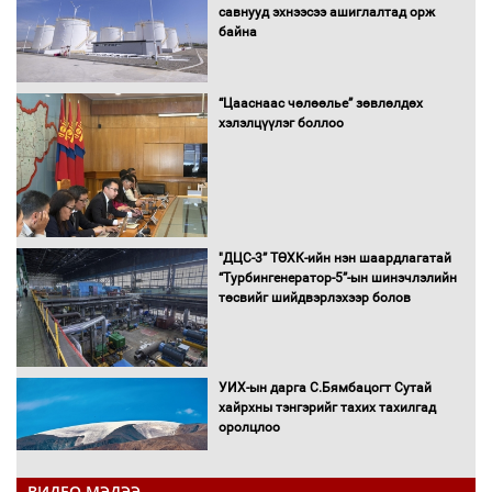
савнууд эхнээсээ ашиглалтад орж
байна
“Цааснаас чөлөөлье” зөвлөлдөх
хэлэлцүүлэг боллоо
"ДЦС-3” ТӨХК-ийн нэн шаардлагатай
“Турбингенератор-5”-ын шинэчлэлийн
төсвийг шийдвэрлэхээр болов
УИХ-ын дарга С.Бямбацогт Сутай
хайрхны тэнгэрийг тахих тахилгад
оролцлоо
ВИДЕО МЭДЭЭ