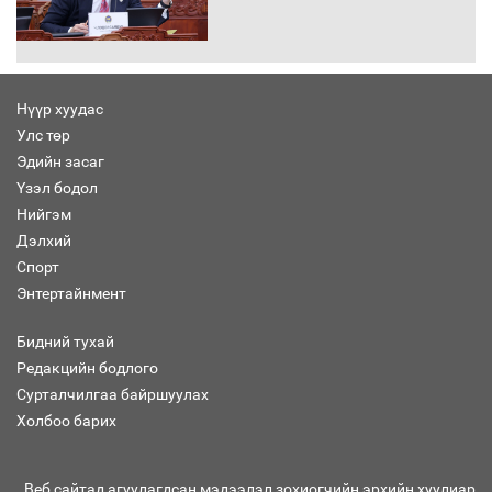
Автомашинд улсын дугаарын тэгш,
сондгойгоор шатахуун олгоно
Нүүр хуудас
Улс төр
Бага орлоготой иргэдийн орлогод
Эдийн засаг
татвар ногдуулахгүй байх эрх зүйн
Үзэл бодол
орчныг бүрдүүллээ
Нийгэм
Дэлхий
Спорт
Энтертайнмент
Хөшөө бүтсэн түүхийг өгүүлэх 7
баримт
Бидний тухай
Редакцийн бодлого
Сурталчилгаа байршуулах
Холбоо барих
Хөвсгөл нуурын лусыг тахих төрийн
тахилгын ёслол боллоо
Веб сайтад агуулагдсан мэдээлэл зохиогчийн эрхийн хуулиар