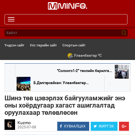
Toggle
navigation
Үндсэн сайт
Улс төрийн сайт
Спортын сайт
o
Улаанбаатар
C
“Солонго1-2” төслийн барилга...
Б.Дэлгэрсайхан: Улаанбаатар...
Шинэ төв цэвэрлэх байгууламжийг энэ
оны хоёрдугаар хагаст ашиглалтад
оруулахаар төлөвлөсөн
Kuzmo
ХУВААЛЦАХ
ЖИРГЭХ
2025-07-08