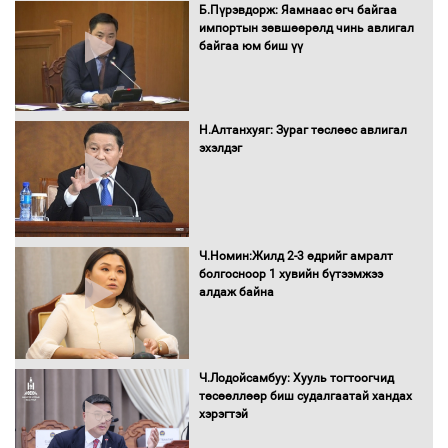
худалдан авах журмыг баталлаа
Б.Пүрэвдорж: Яамнаас өгч байгаа
импортын зөвшөөрөлд чинь авлигал
байгаа юм биш үү
Бүх шатанд хэмнэлтийн горимд
шилжиж, найр наадам, зөвлөгөөн,
Н.Алтанхуяг: Зураг төслөөс авлигал
гадаад томилолтыг хориглолоо
эхэлдэг
Сайд нар төсвөө хэрхэн зарцуулах вэ?
Ч.Номин:Жилд 2-3 өдрийг амралт
болгосноор 1 хувийн бүтээмжээ
алдаж байна
Засгийн газрын ээлжит хуралдаан
болж байна
Ч.Лодойсамбуу: Хууль тогтоогчид
төсөөллөөр биш судалгаатай хандах
хэрэгтэй