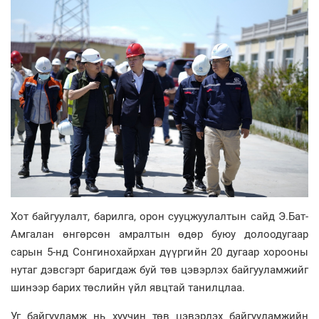
Хот байгуулалт, барилга, орон сууцжуулалтын сайд Э.Бат-
Амгалан өнгөрсөн амралтын өдөр буюу долоодугаар
сарын 5-нд Сонгинохайрхан дүүргийн 20 дугаар хорооны
нутаг дэвсгэрт баригдаж буй төв цэвэрлэх байгууламжийг
шинээр барих төслийн үйл явцтай танилцлаа.
Уг байгууламж нь хуучин төв цэвэрлэх байгууламжийн