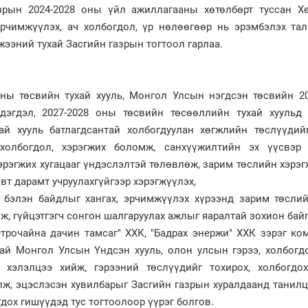
зрын 2024-2028 оны үйл ажиллагааны хөтөлбөрт туссан Х
рчимжүүлэх, ач холбогдол, үр нөлөөгөөр нь эрэмбэлэх тал
жээний тухай Засгийн газрын тогтоол гарлаа.
ны төсвийн тухай хууль, Монгол Улсын нэгдсэн төсвийн 2
дэгдэл, 2027-2028 оны төсвийн төсөөллийн тухай хуульд 
хай хууль батлагдсантай холбогдуулан хөгжлийн төслүүдий
холбогдол, хэрэгжих боломж, санхүүжилтийн эх үүсвэр 
эрэгжих хугацааг үндэслэлтэй төлөвлөж, зарим төслийн хэрэ
т дарамт учруулахгүйгээр хэрэгжүүлэх,
 бэлэн байдлыг хангах, эрчимжүүлэх хүрээнд зарим төслий
ж, гүйцэтгэгч сонгон шалгаруулах ажлыг яаралтай зохион байг
Петрочайна дачин тамсаг" ХХК, "Бадрах энержи" ХХК зэрэг к
тай Монгол Улсын Үндсэн хууль, олон улсын гэрээ, холбогд
 хэлэлцээ хийж, гэрээний төслүүдийг тохирох, холбогдох
лж, эцэслэсэн хувилбарыг Засгийн газрын хуралдаанд танил
дох гишүүдэд тус тогтоолоор үүрэг болгов.