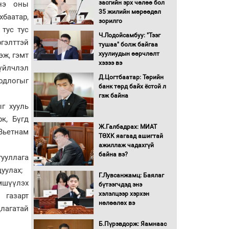
засгийн эрх чөлөө бол
энэ оны
16 төрлийн эмийг нэг эх
35 жилийн мөрөөдөл
баатар,
үүсвэрээс худалдан авах
зорилго
журмыг баталлаа
 тус тус
Ч.Лодойсамбуу: "Тээг
ргэлттэй
тушаа" болж байгаа
Бүх шатанд хэмнэлтийн
хуулиудын өөрчлөлт
эж, гэмт
горимд шилжиж, найр
хэзээ вэ
 үйлчлэл
наадам, зөвлөгөөн,
Д.Цогтбаатар: Төрийн
гадаад томилолтыг
одлогыг
банк төрд байх ёстой л
хориглолоо
гэж байна
Сайд нар төсвөө хэрхэн
г хууль
зарцуулах вэ?
к, Бүгд
Ж.Галбадрах: МИАТ
 Вьетнам
ТӨХК яагаад ашигтай
ажиллаж чадахгүй
Засгийн газрын ээлжит
байна вэ?
хуралдаан болж байна
гууллага
уулах;
Г.Лувсанжамц: Баялаг
эмшүүлэх
бүтээгчдэд энэ
Автомашинд улсын
хэлэлцээр хэрхэн
 газарт
дугаарын тэгш,
нөлөөлөх вэ
сондгойгоор шатахуун
лагатай
олгоно
Б.Пүрэвдорж: Яамнаас