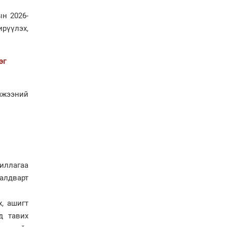
газарт “үлдсэн” зургаан
н 2026-
дэд сайдын хөрөнгийн
мэдүүлэг
ирүүлэх,
Ерөнхий сайд
Н.Учралын мэдэгдлүүд
эг
Төв аймагт өвлийн
бэлтгэл ажил 80 хувьтай
мжээний
үргэлжилж байна
жиллагаа
алдварт
, ашигт
д тавих