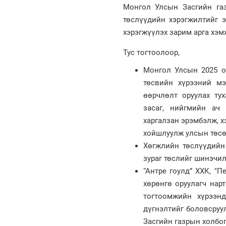
Монгол Улсын Засгийн га
төслүүдийн хэрэгжилтийг э
хэрэгжүүлэх зарим арга хэм
Тус тогтоолоор,
Монгол Улсын 2025 о
төсвийн хүрээний мэ
өөрчлөлт оруулах ту
засаг, нийгмийн ач 
харгалзан эрэмбэлж, х
хойшлуулж улсын төсөв
Хөгжлийн төслүүдийн
зураг төслийг шинэчил
“Антре гоулд” ХХК, "
хөрөнгө оруулагч нар
тогтоомжийн хүрээнд
дүгнэлтийг боловсруу
Засгийн газрын холбог