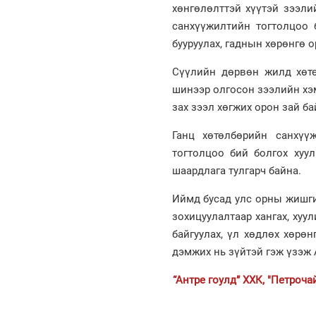
хөнгөлөлттэй хүүтэй зээли
санхүүжилтийн тогтолцоо б
бууруулах, гаднын хөрөнгө о
Сүүлийн дөрвөн жилд хөтө
шинээр олгосон зээлийн хэм
зах зээл хөгжих орон зай ба
Ганц хөтөлбөрийн санхүү
тогтолцоо бий болгох хуул
шаардлага тулгарч байна.
Иймд бусад улс орны жишги
зохицуулалтаар хангах, ху
байгуулах, үл хөдлөх хөрө
дэмжих нь зүйтэй гэж үзэж 
“Антре гоулд” ХХК, "Петроч