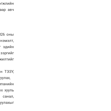
сайжруулсан түлшээр
өгжлийн
өвлийг давна”
аар авч
Г.Дамдинням: Газрын
тос боловсруулах
үйлдвэрийн бүтээн
байгуулалтын ажил
эрчимтэй үргэлжилж
026 оны
байна
нэмэлт,
"Сэлбэ” дэд төвийг
г эдийн
"Smart selbe city" болгон
зэргийг
хөгжүүлэх чиглэл өглөө
гжилтийг
Иргэдийн
төлөөлөгчдийн хурал
н ТЭЗҮ,
хяналт тавьдаг байх эрх
уулах,
зүйн орчныг бүрдүүлнэ
омпанийн
ох хууль
Ерөнхий сайд Н.Учрал
Япон Улсаас Элчин сайд
 санал,
Игавахара Масарүг
цуулахыг
хүлээн авч уулзлаа
Н.Учралын Засгийн