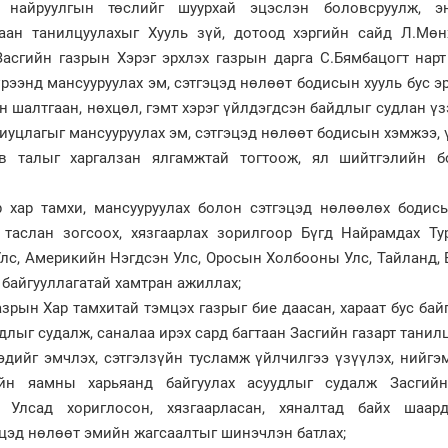
 найруулгын төслийг шуурхай эцэслэн боловсруулж, 
аан танилцуулахыг Хууль зүй, дотоод хэргийн сайд Л.Мөнх
асгийн газрын Хэрэг эрхлэх газрын дарга С.Бямбацогт нарт
рээнд мансууруулах эм, сэтгэцэд нөлөөт бодисын хууль бус э
н шалтгаан, нөхцөл, гэмт хэрэг үйлдэгдсэн байдлыг судлан үз
риуцлагыг мансууруулах эм, сэтгэцэд нөлөөт бодисын хэмжээ,
в талыг харгалзан ялгамжтай тогтоож, ял шийтгэлийн б
 хар тамхи, мансууруулах болон сэтгэцэд нөлөөлөх бодисы
 таслан зогсоох, хязгаарлах зорилгоор Бүгд Найрамдах Тур
лс, Америкийн Нэгдсэн Улс, Оросын Холбооны Улс, Тайланд,
 байгууллагатай хамтран ажиллах;
зрын Хар тамхитай тэмцэх газрыг бие даасан, хараат бус бай
длыг судалж, саналаа ирэх сард багтаан Засгийн газарт танилц
эдийг эмчлэх, сэтгэлзүйн тусламж үйлчилгээ үзүүлэх, нийг
йн яамны харьяанд байгуулах асуудлыг судалж Засгийн
 Улсад хориглосон, хязгаарласан, хяналтад байх шаард
эцэд нөлөөт эмийн жагсаалтыг шинэчлэн батлах;