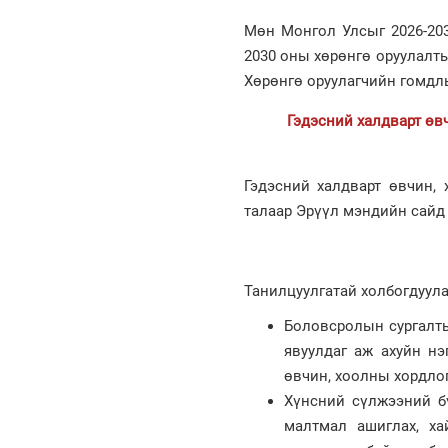
Мөн Монгол Улсыг 2026-203
2030 оны хөрөнгө оруулалты
Хөрөнгө оруулагчийн гомдл
Гэдэсний халдварт өв
Гэдэсний халдварт өвчин,
талаар Эрүүл мэндийн сайд
Танилцуулгатай холбогдуула
Боловсролын сургалтын
явуулдаг аж ахуйн нэ
өвчин, хоолны хордлог
Хүнсний сүлжээний бү
малтмал ашиглах, ха