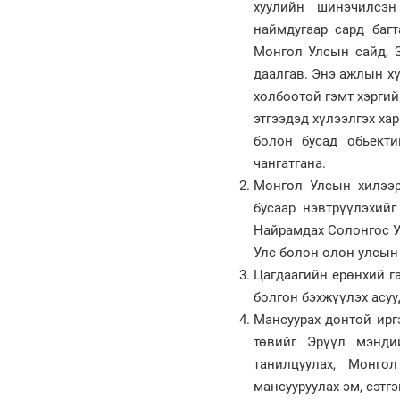
хуулийн шинэчилсэн
наймдугаар сард багт
Монгол Улсын сайд, З
даалгав. Энэ ажлын хү
холбоотой гэмт хэргий
этгээдэд хүлээлгэх ха
болон бусад обьекти
чангатгана.
Монгол Улсын хилээр
бусаар нэвтрүүлэхийг
Найрамдах Солонгос У
Улс болон олон улсын
Цагдаагийн ерөнхий га
болгон бэхжүүлэх асуу
Мансуурах донтой ирг
төвийг Эрүүл мэнди
танилцуулах, Монгол
мансууруулах эм, сэтг