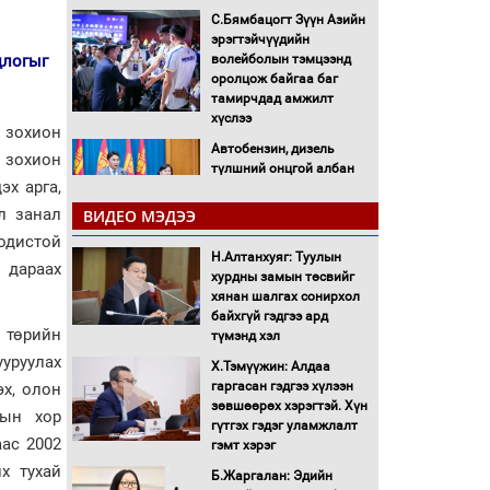
С.Бямбацогт Зүүн Азийн
эрэгтэйчүүдийн
волейболын тэмцээнд
длогыг
оролцож байгаа баг
тамирчдад амжилт
хүслээ
 зохион
Автобензин, дизель
 зохион
түлшний онцгой албан
эх арга,
татварыг тэглэлээ
л занал
ВИДЕО МЭДЭЭ
Санхүүгийн хэмнэлтийн
одистой
Н.Алтанхуяг: Туулын
горимд эрүүл мэндийн
 дараах
хурдны замын төсвийг
салбар хамаарахгүй
хянан шалгах сонирхол
байхгүй гэдгээ ард
Нөөцийн махны
х төрийн
түмэнд хэл
худалдаа, борлуулалтыг
уруулах
Х.Тэмүүжин: Алдаа
нээлттэй ил тод болгоно
гаргасан гэдгээ хүлээн
эх, олон
зөвшөөрөх хэрэгтэй. Хүн
сын хор
Монгол Улс “COP17”-д
гүтгэх гэдэг уламжлалт
“Тал хээрийн
аас 2002
гэмт хэрэг
төлөвлөгөө”-гөө
х тухай
Б.Жаргалан: Эдийн
танилцуулна