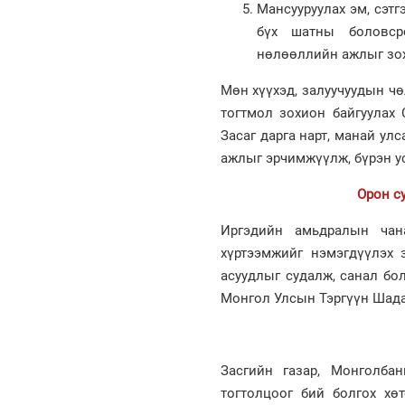
Мансууруулах эм, сэтг
бүх шатны боловсро
нөлөөллийн ажлыг зох
Мөн хүүхэд, залуучуудын чө
тогтмол зохион байгуулах 
Засаг дарга нарт, манай ул
ажлыг эрчимжүүлж, бүрэн ус
Орон с
Иргэдийн амьдралын чана
хүртээмжийг нэмэгдүүлэх 
асуудлыг судалж, санал бо
Монгол Улсын Тэргүүн Шадар
Засгийн газар, Монголба
тогтолцоог бий болгох хөт