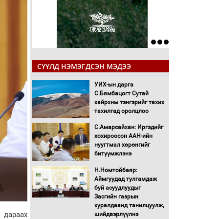
СҮҮЛД НЭМЭГДСЭН МЭДЭЭ
УИХ-ын дарга
С.Бямбацогт Сутай
хайрхны тэнгэрийг тахих
тахилгад оролцлоо
С.Амарсайхан: Иргэдийг
хохироосон ААН-ийн
нуугтмал хөрөнгийг
битүүмжлэнэ
Н.Номтойбаяр:
Аймгуудад тулгамдаж
буй асуудлуудыг
Засгийн газрын
хуралдаанд танилцуулж,
 дараах
шийдвэрлүүлнэ