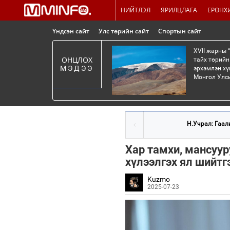
НИЙТЛЭЛ
ЯРИЛЦЛАГА
ЕРӨНХ
Үндсэн сайт
Улс төрийн сайт
Спортын сайт
XVII жарны 
ОНЦЛОХ
тайх төрийн
МЭДЭЭ
эрхэмлэн хү
Монгол Улсы
Н.Учрал: Гаали
Хар тамхи, мансуур
хүлээлгэх ял шийтг
Kuzmo
2025-07-23