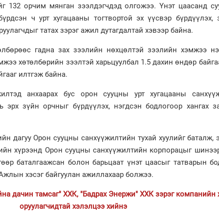
йг 132 орчим мянган зээлдэгчдэд олгожээ. Үнэт цаасанд су
үрдсэн ч урт хугацааны тогтвортой эх үүсвэр бүрдүүлэх, 
руулагчдыг татах зэрэг ажил дутагдалтай хэвээр байна.
лбөрөөс гадна зах зээлийн нөхцөлтэй зээлийн хэмжээ нэ
жээ хөтөлбөрийн зээлтэй харьцуулбал 1.5 дахин өндөр байга
йгааг илтгэж байна.
жилтэд анхаарах бус орон сууцны урт хугацааны санхүү
ь эрх зүйн орчныг бүрдүүлэх, нэгдсэн бодлогоор хангах з
йн дагуу Орон сууцны санхүүжилтийн тухай хуулийг баталж, 
улийн хүрээнд Орон сууцны санхүүжилтийн корпорацыг шинээ
нгөөр баталгаажсан болон барьцаат үнэт цаасыг татварын б
Ажлын хэсэг байгуулан ажиллахаар болжээ.
айна дачин тамсаг" ХХК, "Бадрах Энержи" ХХК зэрэг компанийн
оруулагчидтай хэлэлцээ хийнэ