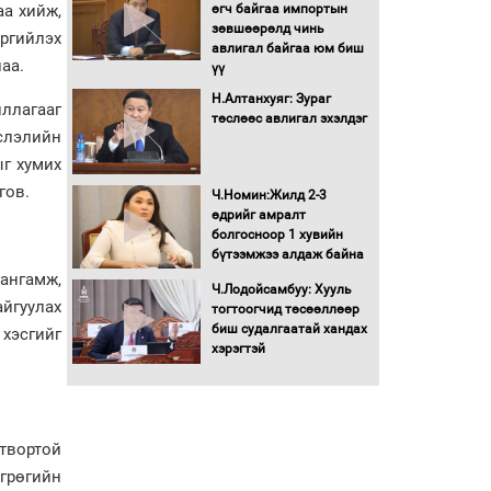
Бага орлоготой
аа хийж,
өгч байгаа импортын
иргэдийн орлогод
зөвшөөрөлд чинь
ргийлэх
татвар ногдуулахгүй
авлигал байгаа юм биш
лаа.
байх эрх зүйн орчныг
үү
бүрдүүллээ
Н.Алтанхуяг: Зураг
иллагааг
Хөшөө бүтсэн түүхийг
төслөөс авлигал эхэлдэг
йслэлийн
өгүүлэх 7 баримт
ыг хумих
гов.
Хөвсгөл нуурын лусыг
Ч.Номин:Жилд 2-3
тахих төрийн тахилгын
өдрийг амралт
ёслол боллоо
болгосноор 1 хувийн
бүтээмжээ алдаж байна
ангамж,
“Хар жагсаалт”-ын
Ч.Лодойсамбуу: Хууль
йгуулах
асуудлыг цэгцлэх
тогтоогчид төсөөллөөр
чиглэлээр
биш судалгаатай хандах
 хэсгийг
Монголбанкны
хэрэгтэй
удирдлагад 30 хоногийн
хугацаатай үүрэг өглөө
Ерөнхий сайд Н.Учрал
олимпиадын хүрээнд
твортой
гарсан зардлыг
грөгийн
шийдвэрлэж өгөхөөр