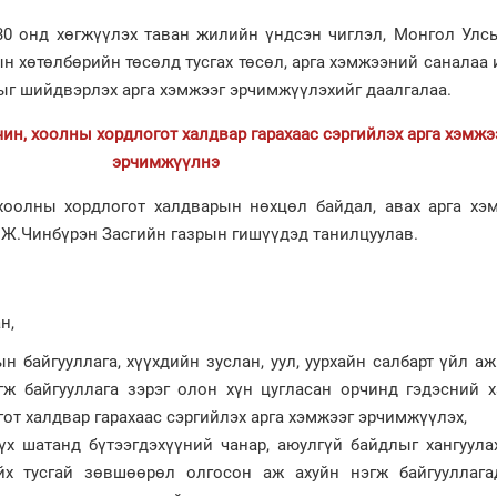
0 онд хөгжүүлэх таван жилийн үндсэн чиглэл, Монгол Улсы
н хөтөлбөрийн төсөлд тусгах төсөл, арга хэмжээний саналаа 
ыг шийдвэрлэх арга хэмжээг эрчимжүүлэхийг даалгалаа.
чин, хоолны хордлогот халдвар гарахаас сэргийлэх арга хэмжэ
эрчимжүүлнэ
 хоолны хордлогот халдварын нөхцөл байдал, авах арга хэ
 Ж.Чинбүрэн Засгийн газрын гишүүдэд танилцуулав.
н,
 байгууллага, хүүхдийн зуслан, уул, уурхайн салбарт үйл а
гж байгууллага зэрэг олон хүн цугласан орчинд гэдэсний х
от халдвар гарахаас сэргийлэх арга хэмжээг эрчимжүүлэх,
х шатанд бүтээгдэхүүний чанар, аюулгүй байдлыг хангуулах
йх тусгай зөвшөөрөл олгосон аж ахуйн нэгж байгууллага