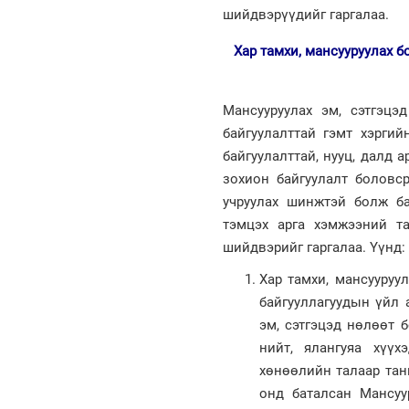
шийдвэрүүдийг гаргалаа.
Хар тамхи, мансууруулах б
Мансууруулах эм, сэтгэц
байгуулалттай гэмт хэрги
байгуулалттай, нууц, далд а
зохион байгуулалт боловс
учруулах шинжтэй болж ба
тэмцэх арга хэмжээний т
шийдвэрийг гаргалаа. Үүнд:
Хар тамхи, мансууруу
байгууллагуудын үйл 
эм, сэтгэцэд нөлөөт 
нийт, ялангуяа хүүх
хөнөөлийн талаар тан
онд баталсан Мансуу