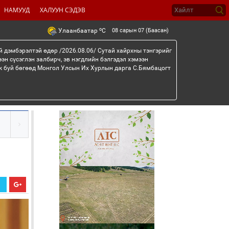
НАМУУД
ХАЛУУН СЭДЭВ
o
08 сарын 07 (Баасан)
Улаанбаатар
C
й дэмбэрэлтэй өдөр /2026.08.06/ Сутай хайрхны тэнгэрийг
эн сүсэглэн залбирч, эв нэгдлийн бэлгэдэл хэмээн
эж буй бөгөөд Монгол Улсын Их Хурлын дарга С.Бямбацогт
Х