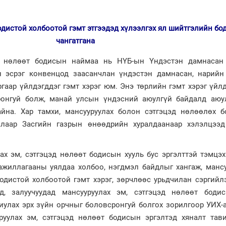
одистой холбоотой гэмт этгээдэд хүлээлгэх ял шийтгэлийн бо
чангатгана
эд нөлөөт бодисын наймаа нь НҮБ-ын Үндэстэн дамнасан
йн эсрэг конвенцод заасанчлан үндэстэн дамнасан, нарийн
ргаар үйлдэгддэг гэмт хэрэг юм. Энэ төрлийн гэмт хэрэг үйлд
ронгуй болж, манай улсын үндэсний аюулгүй байдалд аюу
йна. Хар тамхи, мансууруулах болон сэтгэцэд нөлөөлөх б
алаар Засгийн газрын өнөөдрийн хуралдаанаар хэлэлцээд
лах эм, сэтгэцэд нөлөөт бодисын хууль бус эргэлттэй тэмцэ
ажиллагааны уялдаа холбоо, нэгдмэл байдлыг хангаж, мансу
бодистой холбоотой гэмт хэрэг, зөрчлөөс урьдчилан сэргийл
эд, залуучуудад мансууруулах эм, сэтгэцэд нөлөөт боди
иулах эрх зүйн орчныг боловсронгуй болгох зорилгоор УИХ-
руулах эм, сэтгэцэд нөлөөт бодисын эргэлтэд хяналт тави