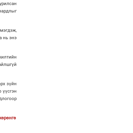
болов
урилсан
Энэ намар 1-6 дугаар
зардлыг
ангийн хүүхдүүдэд
сургуулийн автобус
үйлчилнэ
мэгдэж,
Аймгуудад баригдаж
а нь энэ
буй ДЦС-ын төслийг
үргэлжүүлэх чиглэл
өглөө
жилтийн
Улсын хэмжээнд АИ-92
айлшгүй
автобензиний 17
хоногийн нөөцтэй байна
эрх зүйн
Н.Номтойбаяр: Эрт
р үүсгэн
сэрэмжлүүлэх
одлогоор
тогтолцоо, шинэ
технологи гамшгийн
эрсдэлийг бууруулах гол
хөшүүрэг
 хөрөнгө
“280 мянган тонн хагас
кокс, 180 мянган тонн