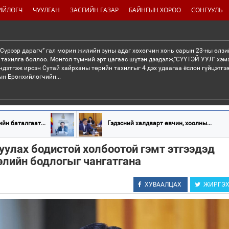
ИЙЛӨГЧ
ЧУУЛГАН
ЗАСГИЙН ГАЗАР
БАЙНГЫН ХОРОО
СОНГУУЛЬ
“Сүрээр дарагч” гал морин жилийн зуны адаг хөхөгчин хонь сарын 23-ны өлзи
 тахилга боллоо. Монгол түмний эрт цагаас шүтэн дээдэлж,“СҮҮТЭЙ УУЛ” хэмэ
ндэтгэж ирсэн Сутай хайрханы төрийн тахилгыг 4 дэх удаагаа ёслон гүйцэтг
н Ерөнхийлөгчийн...
йн баталгаат...
Гэдэсний халдварт өвчин, хоолны...
уулах бодистой холбоотой гэмт этгээдэд
элийн бодлогыг чангатгана
ХУВААЛЦАХ
ЖИРГЭ