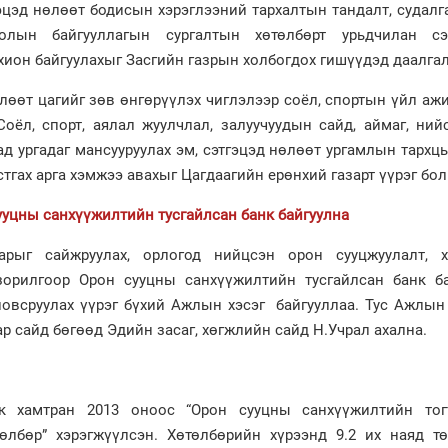
эцэд нөлөөт бодисын хэрэглээний тархалтын тандалт, судалг
лын байгууллагын сургалтын хөтөлбөрт урьдчилан сэ
ион байгуулахыг Засгийн газрын холбогдох гишүүдэд даалга
лөөт цагийг зөв өнгөрүүлэх чиглэлээр соёл, спортын үйл аж
Соёл, спорт, аялал жуулчлал, залуучуудын сайд, аймаг, ни
сад ургадаг мансууруулах эм, сэтгэцэд нөлөөт ургамлын тархц
тгах арга хэмжээ авахыг Цагдаагийн ерөнхий газарт үүрэг бол
ууцны санхүүжилтийн тусгайлсан банк байгуулна
рыг сайжруулах, орлогод нийцсэн орон сууцжуулалт, х
зорилгоор Орон сууцны санхүүжилтийн тусгайлсан банк ба
ловсруулах үүрэг бүхий Ажлын хэсэг байгууллаа. Тус Ажлын
 сайд бөгөөд Эдийн засаг, хөгжлийн сайд Н.Учрал ахална.
нк хамтран 2013 оноос “Орон сууцны санхүүжилтийн тог
өлбөр” хэрэгжүүлсэн. Хөтөлбөрийн хүрээнд 9.2 их наяд тө