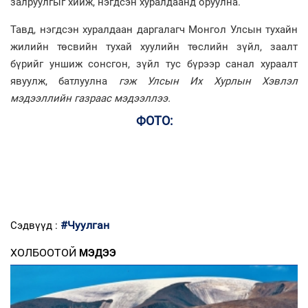
залруулгыг хийж, нэгдсэн хуралдаанд оруулна.
Тавд, нэгдсэн хуралдаан даргалагч Монгол Улсын тухайн
жилийн төсвийн тухай хуулийн төслийн зүйл, заалт
бүрийг уншиж сонсгон, зүйл тус бүрээр санал хураалт
явуулж, батлуулна
гэж Улсын Их Хурлын Хэвлэл
мэдээллийн газраас мэдээллээ.
ФОТО:
#Чуулган
Сэдвүүд :
ХОЛБООТОЙ
МЭДЭЭ