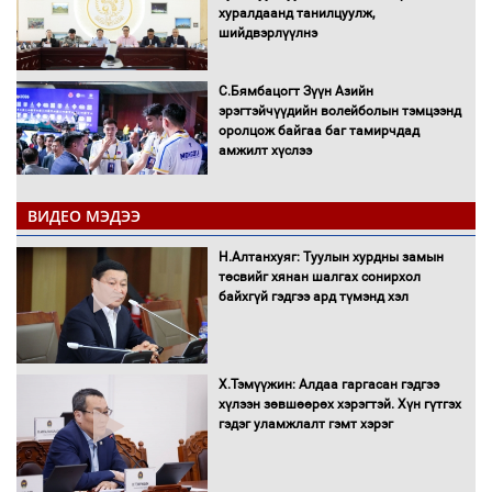
хуралдаанд танилцуулж,
шийдвэрлүүлнэ
С.Бямбацогт Зүүн Азийн
эрэгтэйчүүдийн волейболын тэмцээнд
оролцож байгаа баг тамирчдад
амжилт хүслээ
ВИДЕО МЭДЭЭ
Автобензин, дизель түлшний онцгой
Н.Алтанхуяг: Туулын хурдны замын
албан татварыг тэглэлээ
төсвийг хянан шалгах сонирхол
байхгүй гэдгээ ард түмэнд хэл
Х.Тэмүүжин: Алдаа гаргасан гэдгээ
Санхүүгийн хэмнэлтийн горимд эрүүл
хүлээн зөвшөөрөх хэрэгтэй. Хүн гүтгэх
мэндийн салбар хамаарахгүй
гэдэг уламжлалт гэмт хэрэг