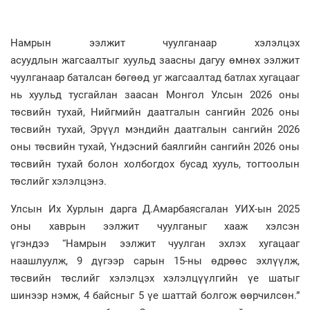
Намрын ээлжит чуулганаар хэлэлцэх
асуудлын жагсаалтыг хуульд заасны дагуу өмнөх ээлжит
чуулганаар баталсан бөгөөд уг жагсаалтад батлах хугацааг
нь хуульд тусгайлан заасан Монгол Улсын 2026 оны
төсвийн тухай, Нийгмийн даатгалын сангийн 2026 оны
төсвийн тухай, Эрүүл мэндийн даатгалын сангийн 2026
оны төсвийн тухай, Үндэсний баялгийн сангийн 2026 оны
төсвийн тухай болон холбогдох бусад хууль, тогтоолын
төслийг хэлэлцэнэ.
Улсын Их Хурлын дарга Д.Амарбаясгалан УИХ-ын 2025
оны хаврын ээлжит чуулганыг хааж хэлсэн
үгэндээ “Намрын ээлжит чуулган эхлэх хугацааг
наашлуулж, 9 дүгээр сарын 15-ны өдрөөс эхлүүлж,
төсвийн төслийг хэлэлцэх хэлэлцүүлгийн үе шатыг
шинээр нэмж, 4 байсныг 5 үе шаттай болгож өөрчилсөн.”