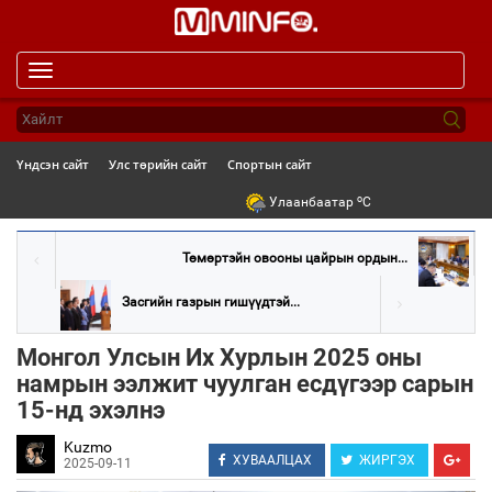
Toggle
navigation
Үндсэн сайт
Улс төрийн сайт
Спортын сайт
o
Улаанбаатар
C
Төмөртэйн овооны цайрын ордын...
Засгийн газрын гишүүдтэй...
Монгол Улсын Их Хурлын 2025 оны
намрын ээлжит чуулган есдүгээр сарын
15-нд эхэлнэ
Kuzmo
ХУВААЛЦАХ
ЖИРГЭХ
2025-09-11