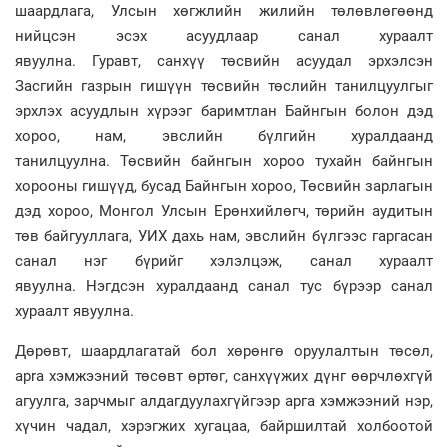
шаардлага, Улсын хөгжлийн жилийн төлөвлөгөөнд
нийцсэн эсэх асуудлаар санал хураалт
явуулна. Гуравт, санхүү төсвийн асуудал эрхэлсэн
Засгийн газрын гишүүн төсвийн төслийн танилцуулгыг
эрхлэх асуудлын хүрээг баримтлан Байнгын болон дэд
хороо, нам, эвслийн бүлгийн хуралдаанд
танилцуулна. Төсвийн байнгын хороо тухайн байнгын
хорооны гишүүд, бусад Байнгын хороо, Төсвийн зарлагын
дэд хороо, Монгол Улсын Ерөнхийлөгч, төрийн аудитын
төв байгууллага, УИХ дахь нам, эвслийн бүлгээс гаргасан
санал нэг бүрийг хэлэлцэж, санал хураалт
явуулна. Нэгдсэн хуралдаанд санал тус бүрээр санал
хураалт явуулна.
Дөрөвт, шаардлагатай бол хөрөнгө оруулалтын төсөл,
apra хэмжээний төсөвт өртөг, санхүүжих дүнг өөрчлөхгүй
агуулга, зарчмыг алдагдуулахгүйгээр арга хэмжээний нэр,
хүчин чадал, хэрэгжих хугацаа, байршилтай холбоотой