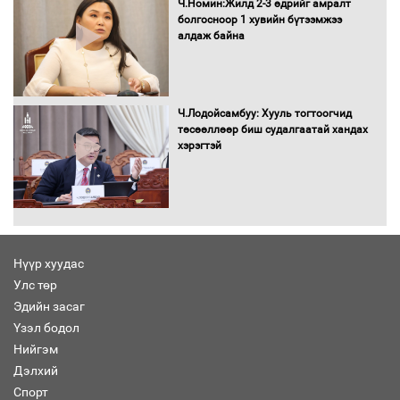
Ч.Номин:Жилд 2-3 өдрийг амралт
болгосноор 1 хувийн бүтээмжээ
алдаж байна
Хөшөө бүтсэн түүхийг өгүүлэх 7
баримт
Ч.Лодойсамбуу: Хууль тогтоогчид
төсөөллөөр биш судалгаатай хандах
хэрэгтэй
Хөвсгөл нуурын лусыг тахих төрийн
тахилгын ёслол боллоо
Нүүр хуудас
Улс төр
“Хар жагсаалт”-ын асуудлыг цэгцлэх
Эдийн засаг
чиглэлээр Монголбанкны удирдлагад
30 хоногийн хугацаатай үүрэг өглөө
Үзэл бодол
Нийгэм
Дэлхий
Спорт