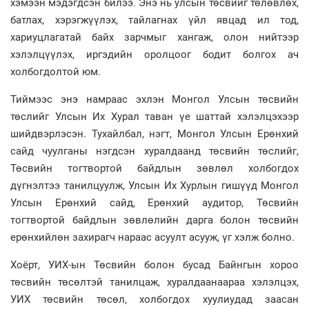
хэмээн мэдэгдсэн билээ. Энэ нь улсын төсвийг төлөвлөх,
батлах, хэрэгжүүлэх, тайлагнах үйл явцад ил тод,
хариуцлагатай байх зарчмыг хангаж, олон нийтээр
хэлэлцүүлэх, иргэдийн оролцоог бодит болгох ач
холбогдолтой юм.
Тиймээс энэ намраас эхлэн Монгол Улсын төсвийн
төслийг Улсын Их Хурал таван үе шаттай хэлэлцэхээр
шийдвэрлэсэн. Тухайлбал, нэгт, Монгол Улсын Ерөнхий
сайд чуулганы нэгдсэн хуралдаанд төсвийн төслийг,
Төсвийн тогтвортой байдлын зөвлөл холбогдох
дүгнэлтээ танилцуулж, Улсын Их Хурлын гишүүд Монгол
Улсын Ерөнхий сайд, Ерөнхий аудитор, Төсвийн
тогтвортой байдлын зөвлөлийн дарга болон төсвийн
ерөнхийлөн захирагч нараас асуулт асууж, үг хэлж болно.
Хоёрт, УИХ-ын Төсвийн болон бусад Байнгын хороо
төсвийн төсөлтэй танилцаж, хуралдаанаараа хэлэлцэх,
УИХ төсвийн төсөл, холбогдох хуулиудад заасан