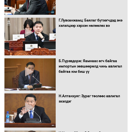
Сайд нар төсвөө хэрхэн зарцуулах вэ?
Г.Лувсанжамц: Баялаг бүтээгчдэд энэ
хэлэлцээр хэрхэн нөлөөлөх вэ
Засгийн газрын ээлжит хуралдаан
болж байна
Б.Пүрэвдорж: Яамнаас өгч байгаа
импортын зөвшөөрөлд чинь авлигал
байгаа юм биш үү
Автомашинд улсын дугаарын тэгш,
сондгойгоор шатахуун олгоно
Н.Алтанхуяг: Зураг төслөөс авлигал
эхэлдэг
Бага орлоготой иргэдийн орлогод
татвар ногдуулахгүй байх эрх зүйн
орчныг бүрдүүллээ