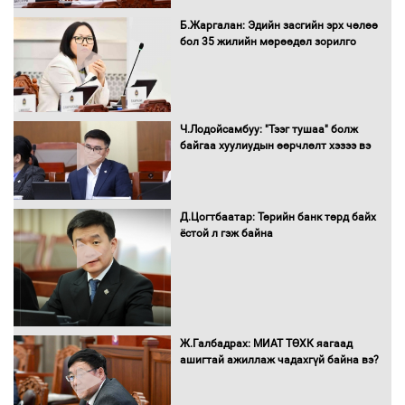
Нөөцийн махны худалдаа,
Б.Жаргалан: Эдийн засгийн эрх чөлөө
борлуулалтыг нээлттэй ил тод
бол 35 жилийн мөрөөдөл зорилго
болгоно
Монгол Улс “COP17”-д “Тал хээрийн
Ч.Лодойсамбуу: "Тээг тушаа" болж
төлөвлөгөө”-гөө танилцуулна
байгаа хуулиудын өөрчлөлт хэзээ вэ
Д.Цогтбаатар: Төрийн банк төрд байх
ёстой л гэж байна
16 төрлийн эмийг нэг эх үүсвэрээс
худалдан авах журмыг баталлаа
Бүх шатанд хэмнэлтийн горимд
Ж.Галбадрах: МИАТ ТӨХК яагаад
шилжиж, найр наадам, зөвлөгөөн,
ашигтай ажиллаж чадахгүй байна вэ?
гадаад томилолтыг хориглолоо