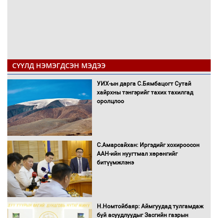
СҮҮЛД НЭМЭГДСЭН МЭДЭЭ
УИХ-ын дарга С.Бямбацогт Сутай
хайрхны тэнгэрийг тахих тахилгад
оролцлоо
С.Амарсайхан: Иргэдийг хохироосон
ААН-ийн нуугтмал хөрөнгийг
битүүмжлэнэ
Н.Номтойбаяр: Аймгуудад тулгамдаж
буй асуудлуудыг Засгийн газрын