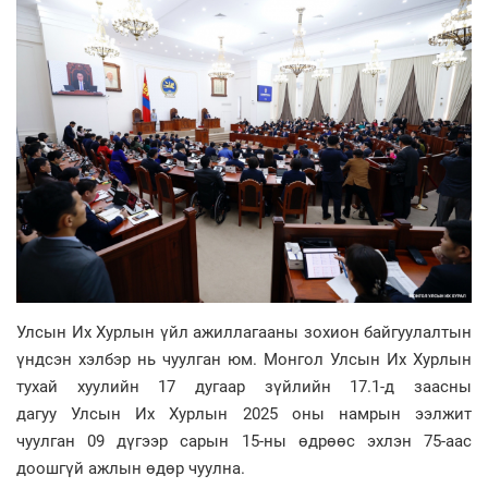
Улсын Их Хурлын үйл ажиллагааны зохион байгуулалтын
үндсэн хэлбэр нь чуулган юм. Монгол Улсын Их Хурлын
тухай хуулийн 17 дугаар зүйлийн 17.1-д заасны
дагуу Улсын Их Хурлын 2025 оны намрын ээлжит
чуулган 09 дүгээр сарын 15-ны өдрөөс эхлэн 75-аас
доошгүй ажлын өдөр чуулна.