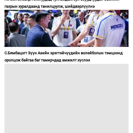
газрын хуралдаанд танилцуулж, шийдвэрлүүлнэ
С.Бямбацогт Зүүн Азийн эрэгтэйчүүдийн волейболын тэмцээнд
оролцож байгаа баг тамирчдад амжилт хүслээ