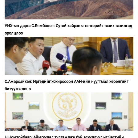
УИХ-ын дарга С.Бямбацогт Сутай хайрхны тэнгэрийг тахих тахилгад
оролцлоо
С.Амарсайхан: Иргэдийг хохироосон ААН-ийн нуугтмал хөрөнгийг
битүүмжлэнэ
Н.Номтойбаяр: Аймгуудад тулгамдаж буй асуудлуудыг Засгийн