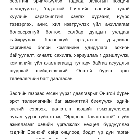
өсөлтийг эрчимжүүлэх, гадаад валютын нөөцийг
нэмэгдүүлэх, Үндэсний баялгийн сангийн тухай
хуулийн хэрэгжилтийг хангах хүрээнд нүүрс
тээвэрлэх, ачих, хил нэвтрүүлэх үйл ажиллагааг
боловсронгуй болгох, салбар дундын уялдааг
сайжруулах, болзошгүй эрсдэлээс урьдчилан
сэргийлэх болон компанийн удирдлага, зохион
байгуулалт, хяналт, сахилга, хариуцлагыг дээшлүүлж,
компанийн үйл ажиллагаанд тулгарч байгаа асуудлыг
шуурхай шийдвэрлэхийг Онцгой бүрэн эрхт
төлөөлөгчийн багт даалгасан.
Засгийн газраас өгсөн үүрэг даалгаврыг Онцгой бүрэн
эрхт төлөөлөгчийн баг амжилттай биелүүлж, эдийн
засгийг сэргээх, валютын нөөцийг нэмэгдүүлэхэд
чухал үүрэг гүйцэтгэж, “Эрдэнэс Тавантолгой”-н үйл
ажиллагааг хэвийн үргэлжлэх нөхцөл бүрдүүллээ
гэдгийг Ерөнхий сайд онцлоод бодит үр дүн гарган