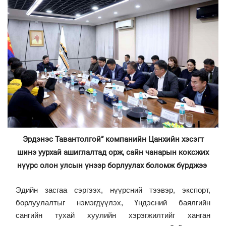
Эрдэнэс Тавантолгой” компанийн Цанхийн хэсэгт
шинэ уурхай ашиглалтад орж, сайн чанарын коксжих
нүүрс олон улсын үнээр борлуулах боломж бүрджээ
Эдийн засгаа сэргээх, нүүрсний тээвэр, экспорт,
борлуулалтыг нэмэгдүүлэх, Үндэсний баялгийн
сангийн тухай хуулийн хэрэгжилтийг ханган