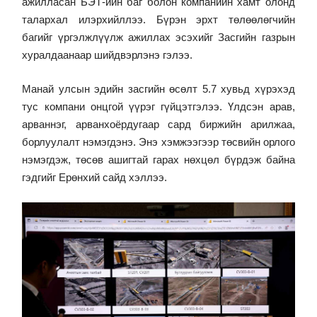
ажилласан БЭТ-ийн баг болон компанийн хамт олонд
талархал илэрхийллээ. Бүрэн эрхт төлөөлөгчийн
багийг үргэлжлүүлж ажиллах эсэхийг Засгийн газрын
хуралдаанаар шийдвэрлэнэ гэлээ.
Манай улсын эдийн засгийн өсөлт 5.7 хувьд хүрэхэд
тус компани онцгой үүрэг гүйцэтгэлээ. Үлдсэн арав,
арваннэг, арванхоёрдугаар сард биржийн арилжаа,
борлуулалт нэмэгдэнэ. Энэ хэмжээгээр төсвийн орлого
нэмэгдэж, төсөв ашигтай гарах нөхцөл бүрдэж байна
гэдгийг Ерөнхий сайд хэллээ.