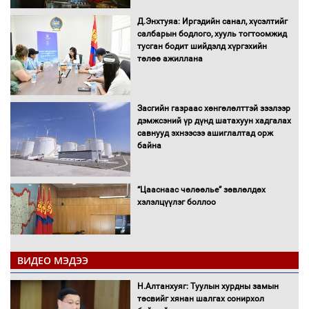
Д.Энхтуяа: Иргэдийн санал, хүсэлтийг
салбарын бодлого, хууль тогтоомжид
тусган бодит шийдэлд хүргэхийн
төлөө ажиллана
Засгийн газраас хөнгөлөлттэй зээлээр
дэмжсэний үр дүнд шатахуун хадгалах
савнууд эхнээсээ ашиглалтад орж
байна
“Цааснаас чөлөөлье” зөвлөлдөх
хэлэлцүүлэг боллоо
ВИДЕО МЭДЭЭ
Н.Алтанхуяг: Туулын хурдны замын
"ДЦС-3” ТӨХК-ийн нэн шаардлагатай
төсвийг хянан шалгах сонирхол
“Турбингенератор-5”-ын шинэчлэлийн