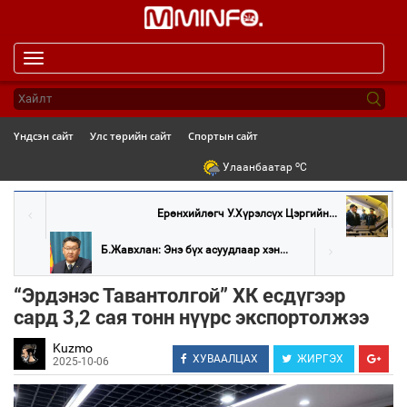
Toggle
navigation
Үндсэн сайт
Улс төрийн сайт
Спортын сайт
o
Улаанбаатар
C
Ерөнхийлөгч У.Хүрэлсүх Цэргийн...
Б.Жавхлан: Энэ бүх асуудлаар хэн...
“Эрдэнэс Тавантолгой” ХК есдүгээр
сард 3,2 сая тонн нүүрс экспортолжээ
Kuzmo
ХУВААЛЦАХ
ЖИРГЭХ
2025-10-06