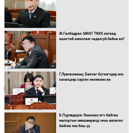
эрэгтэйчүүдийн волейболын тэмцээнд
оролцож байгаа баг тамирчдад
амжилт хүслээ
Ж.Галбадрах: МИАТ ТӨХК яагаад
ашигтай ажиллаж чадахгүй байна вэ?
Автобензин, дизель түлшний онцгой
албан татварыг тэглэлээ
Г.Лувсанжамц: Баялаг бүтээгчдэд энэ
Санхүүгийн хэмнэлтийн горимд эрүүл
хэлэлцээр хэрхэн нөлөөлөх вэ
мэндийн салбар хамаарахгүй
Нөөцийн махны худалдаа,
Б.Пүрэвдорж: Яамнаас өгч байгаа
борлуулалтыг нээлттэй ил тод
импортын зөвшөөрөлд чинь авлигал
болгоно
байгаа юм биш үү