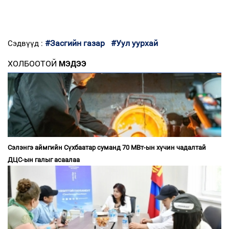
#Засгийн газар
#Уул уурхай
Сэдвүүд :
ХОЛБООТОЙ
МЭДЭЭ
Сэлэнгэ аймгийн Сүхбаатар суманд 70 МВт-ын хүчин чадалтай
ДЦС-ын галыг асаалаа