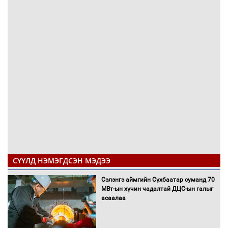
СҮҮЛД НЭМЭГДСЭН МЭДЭЭ
Сэлэнгэ аймгийн Сүхбаатар суманд 70
МВт-ын хүчин чадалтай ДЦС-ын галыг
асаалаа