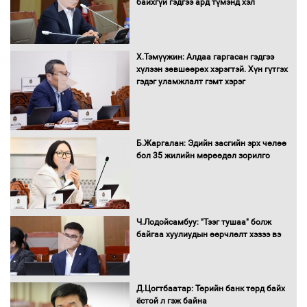
байхгүй гэдгээ ард түмэнд хэл
төсвийг шийдвэрлэхээр болов
Х.Тэмүүжин: Алдаа гаргасан гэдгээ
УИХ-ын дарга С.Бямбацогт Сутай
хүлээн зөвшөөрөх хэрэгтэй. Хүн гүтгэх
хайрхны тэнгэрийг тахих тахилгад
гэдэг уламжлалт гэмт хэрэг
оролцлоо
Б.Жаргалан: Эдийн засгийн эрх чөлөө
С.Амарсайхан: Иргэдийг хохироосон
бол 35 жилийн мөрөөдөл зорилго
ААН-ийн нуугтмал хөрөнгийг
битүүмжлэнэ
Ч.Лодойсамбуу: "Тээг тушаа" болж
Н.Номтойбаяр: Аймгуудад тулгамдаж
байгаа хуулиудын өөрчлөлт хэзээ вэ
буй асуудлуудыг Засгийн газрын
хуралдаанд танилцуулж,
шийдвэрлүүлнэ
Д.Цогтбаатар: Төрийн банк төрд байх
ёстой л гэж байна
С.Бямбацогт Зүүн Азийн