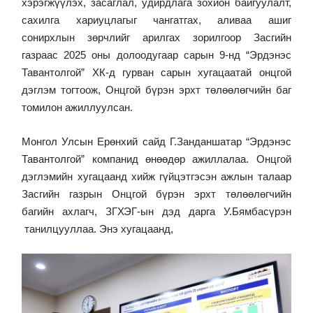
хэрэгжүүлэх, засаглал, удирдлага зохион байгуулалт,
сахилга хариуцлагыг чангатгах, аливаа ашиг
сонирхлын зөрчлийг арилгах зорилгоор Засгийн
газраас 2025 оны долоодугаар сарын 9-нд “Эрдэнэс
Тавантолгой” ХК-д гурван сарын хугацаатай онцгой
дэглэм тогтоож, Онцгой бүрэн эрхт төлөөлөгчийн баг
томилон ажиллуулсан.
Монгол Улсын Ерөнхий сайд Г.Занданшатар “Эрдэнэс
Тавантолгой” компанид өнөөдөр ажиллалаа. Онцгой
дэглэмийн хугацаанд хийж гүйцэтгэсэн ажлын талаар
Засгийн газрын Онцгой бүрэн эрхт төлөөлөгчийн
багийн ахлагч, ЗГХЭГ-ын дэд дарга У.Бямбасүрэн
танилцууллаа. Энэ хугацаанд,