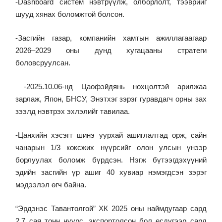
-Dashboard систем нэвтрүүлж, олборлолт, тээврийг
шууд хянах боломжтой болсон.
-Засгийн газар, компанийн хамтын ажиллагаагаар
2026–2029 оны дунд хугацааны стратеги
боловсруулсан.
-2025.10.06-нд Цаофэйдянь нөхцөлтэй арилжаа
зарлаж, Япон, БНСУ, Энэтхэг зэрэг гуравдагч орны зах
зээлд нэвтрэх эхлэлийг тавилаа.
-Цанхийн хэсэгт шинэ уурхай ашиглалтад орж, сайн
чанарын 1/3 коксжих нүүрсийг олон улсын үнээр
борлуулах боломж бүрдсэн. Нэгж бүтээгдэхүүний
эдийн засгийн үр ашиг 40 хувиар нэмэгдсэн зэрэг
мэдээлэл өгч байна.
“Эрдэнэс Тавантолгой” ХК 2025 оны наймдугаар сард
2,7 сая тонн нүүрс, экспортолсон бол есдүгээр сард