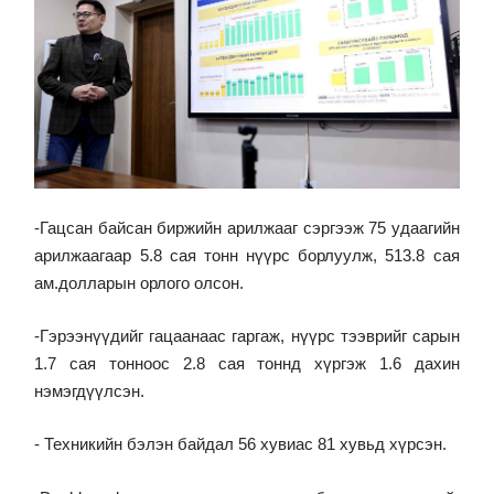
-Гацсан байсан биржийн арилжааг сэргээж 75 удаагийн
арилжаагаар 5.8 сая тонн нүүрс борлуулж, 513.8 сая
ам.долларын орлого олсон.
-Гэрээнүүдийг гацаанаас гаргаж, нүүрс тээврийг сарын
1.7 сая тонноос 2.8 сая тоннд хүргэж 1.6 дахин
нэмэгдүүлсэн.
- Техникийн бэлэн байдал 56 хувиас 81 хувьд хүрсэн.