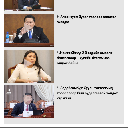
Монгол Улс “COP17”-д “Тал хээрийн
Н.Алтанхуяг: Зураг төслөөс авлигал
төлөвлөгөө”-гөө танилцуулна
эхэлдэг
16 төрлийн эмийг нэг эх үүсвэрээс
Ч.Номин:Жилд 2-3 өдрийг амралт
худалдан авах журмыг баталлаа
болгосноор 1 хувийн бүтээмжээ
алдаж байна
Бүх шатанд хэмнэлтийн горимд
Ч.Лодойсамбуу: Хууль тогтоогчид
шилжиж, найр наадам, зөвлөгөөн,
төсөөллөөр биш судалгаатай хандах
гадаад томилолтыг хориглолоо
хэрэгтэй
Сайд нар төсвөө хэрхэн зарцуулах вэ?