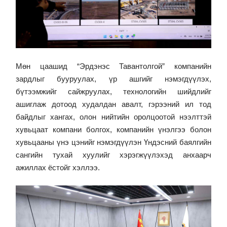
Мөн цаашид “Эрдэнэс Тавантолгой” компанийн
зардлыг бууруулах, үр ашгийг нэмэгдүүлэх,
бүтээмжийг сайжруулах, технологийн шийдлийг
ашиглаж дотоод худалдан авалт, гэрээний ил тод
байдлыг хангах, олон нийтийн оролцоотой нээлттэй
хувьцаат компани болгох, компанийн үнэлгээ болон
хувьцааны үнэ цэнийг нэмэгдүүлэн Үндэсний баялгийн
сангийн тухай хуулийг хэрэгжүүлэхэд анхаарч
ажиллах ёстойг хэллээ.