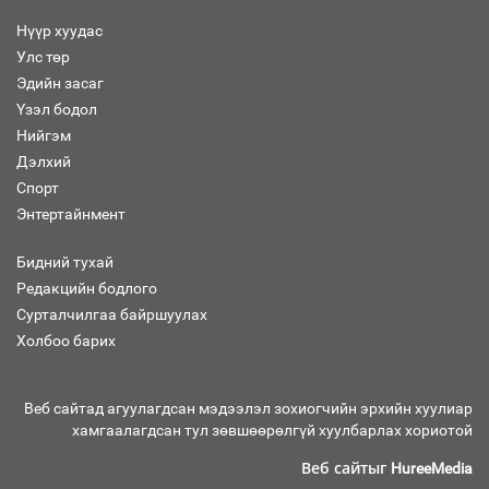
Нүүр хуудас
Улс төр
Эдийн засаг
Засгийн газрын ээлжит хуралдаан
болж байна
Үзэл бодол
Нийгэм
Дэлхий
Спорт
Энтертайнмент
Автомашинд улсын дугаарын тэгш,
сондгойгоор шатахуун олгоно
Бидний тухай
Редакцийн бодлого
Сурталчилгаа байршуулах
Холбоо барих
Бага орлоготой иргэдийн орлогод
татвар ногдуулахгүй байх эрх зүйн
орчныг бүрдүүллээ
Веб сайтад агуулагдсан мэдээлэл зохиогчийн эрхийн хуулиар
хамгаалагдсан тул зөвшөөрөлгүй хуулбарлах хориотой
Веб сайтыг
HureeMedia