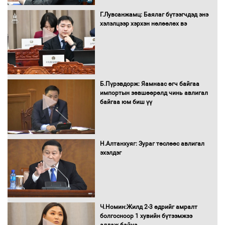
Г.Лувсанжамц: Баялаг бүтээгчдэд энэ
Монгол Улс “COP17”-д “Тал хээрийн
хэлэлцээр хэрхэн нөлөөлөх вэ
төлөвлөгөө”-гөө танилцуулна
16 төрлийн эмийг нэг эх үүсвэрээс
худалдан авах журмыг баталлаа
Б.Пүрэвдорж: Яамнаас өгч байгаа
импортын зөвшөөрөлд чинь авлигал
байгаа юм биш үү
Бүх шатанд хэмнэлтийн горимд
шилжиж, найр наадам, зөвлөгөөн,
Н.Алтанхуяг: Зураг төслөөс авлигал
гадаад томилолтыг хориглолоо
эхэлдэг
Сайд нар төсвөө хэрхэн зарцуулах вэ?
Ч.Номин:Жилд 2-3 өдрийг амралт
болгосноор 1 хувийн бүтээмжээ