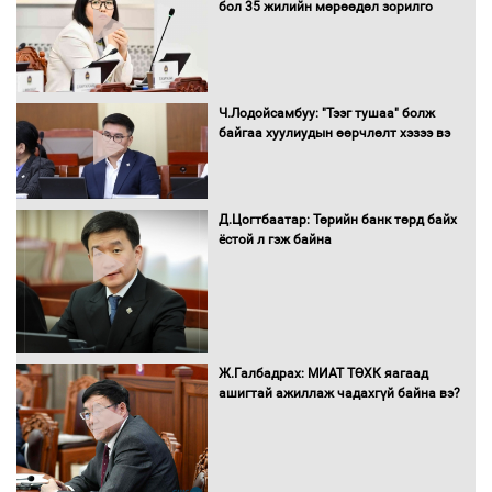
бол 35 жилийн мөрөөдөл зорилго
оролцож байгаа баг тамирчдад
амжилт хүслээ
Ч.Лодойсамбуу: "Тээг тушаа" болж
байгаа хуулиудын өөрчлөлт хэзээ вэ
Автобензин, дизель түлшний онцгой
албан татварыг тэглэлээ
Д.Цогтбаатар: Төрийн банк төрд байх
ёстой л гэж байна
Санхүүгийн хэмнэлтийн горимд эрүүл
мэндийн салбар хамаарахгүй
Ж.Галбадрах: МИАТ ТӨХК яагаад
ашигтай ажиллаж чадахгүй байна вэ?
Нөөцийн махны худалдаа,
борлуулалтыг нээлттэй ил тод
болгоно