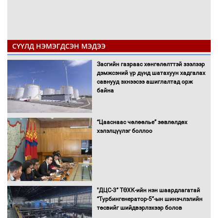
СҮҮЛД НЭМЭГДСЭН МЭДЭЭ
Засгийн газраас хөнгөлөлттэй зээлээр
дэмжсэний үр дүнд шатахуун хадгалах
савнууд эхнээсээ ашиглалтад орж
байна
“Цааснаас чөлөөлье” зөвлөлдөх
хэлэлцүүлэг боллоо
"ДЦС-3” ТӨХК-ийн нэн шаардлагатай
“Турбингенератор-5”-ын шинэчлэлийн
төсвийг шийдвэрлэхээр болов