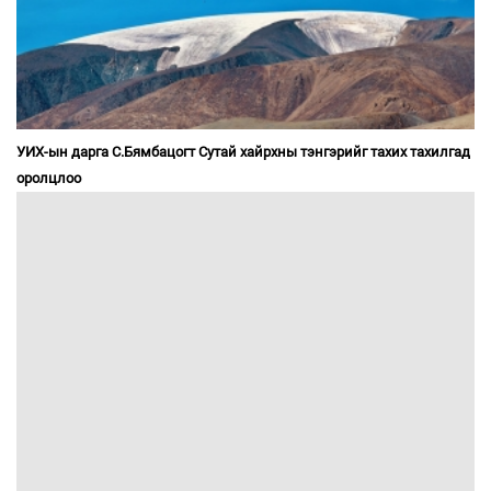
УИХ-ын дарга С.Бямбацогт Сутай хайрхны тэнгэрийг тахих тахилгад
оролцлоо