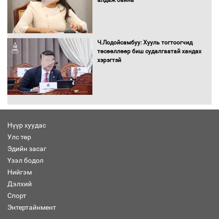
алдаж байна
Засгийн газрын ээлжит хуралдаан
болж байна
Ч.Лодойсамбуу: Хууль тогтоогчид
төсөөллөөр биш судалгаатай хандах
хэрэгтэй
Автомашинд улсын дугаарын тэгш,
сондгойгоор шатахуун олгоно
Нүүр хуудас
Улс төр
Бага орлоготой иргэдийн орлогод
Эдийн засаг
татвар ногдуулахгүй байх эрх зүйн
Үзэл бодол
орчныг бүрдүүллээ
Нийгэм
Дэлхий
Спорт
Энтертайнмент
Хөшөө бүтсэн түүхийг өгүүлэх 7