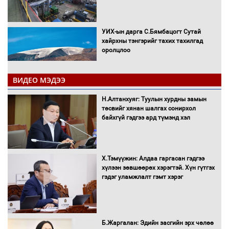
УИХ-ын дарга С.Бямбацогт Сутай
хайрхны тэнгэрийг тахих тахилгад
оролцлоо
ВИДЕО МЭДЭЭ
С.Амарсайхан: Иргэдийг хохироосон
Н.Алтанхуяг: Туулын хурдны замын
ААН-ийн нуугтмал хөрөнгийг
төсвийг хянан шалгах сонирхол
битүүмжлэнэ
байхгүй гэдгээ ард түмэнд хэл
Х.Тэмүүжин: Алдаа гаргасан гэдгээ
Н.Номтойбаяр: Аймгуудад тулгамдаж
хүлээн зөвшөөрөх хэрэгтэй. Хүн гүтгэх
буй асуудлуудыг Засгийн газрын
гэдэг уламжлалт гэмт хэрэг
хуралдаанд танилцуулж,
шийдвэрлүүлнэ
С.Бямбацогт Зүүн Азийн
Б.Жаргалан: Эдийн засгийн эрх чөлөө
эрэгтэйчүүдийн волейболын тэмцээнд