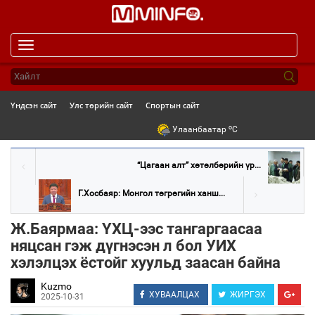
Toggle
navigation
Үндсэн сайт
Улс төрийн сайт
Спортын сайт
o
Улаанбаатар
C
“Цагаан алт” хөтөлбөрийн үр...
Г.Хосбаяр: Монгол төгрөгийн ханш...
Ж.Баярмаа: ҮХЦ-ээс тангаргаасаа
няцсан гэж дүгнэсэн л бол УИХ
хэлэлцэх ёстойг хуульд заасан байна
Kuzmo
ХУВААЛЦАХ
ЖИРГЭХ
2025-10-31