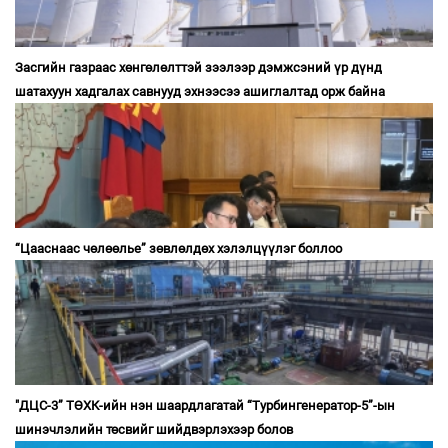
Засгийн газраас хөнгөлөлттэй зээлээр дэмжсэний үр дүнд
шатахуун хадгалах савнууд эхнээсээ ашиглалтад орж байна
“Цааснаас чөлөөлье” зөвлөлдөх хэлэлцүүлэг боллоо
"ДЦС-3” ТӨХК-ийн нэн шаардлагатай “Турбингенератор-5”-ын
шинэчлэлийн төсвийг шийдвэрлэхээр болов