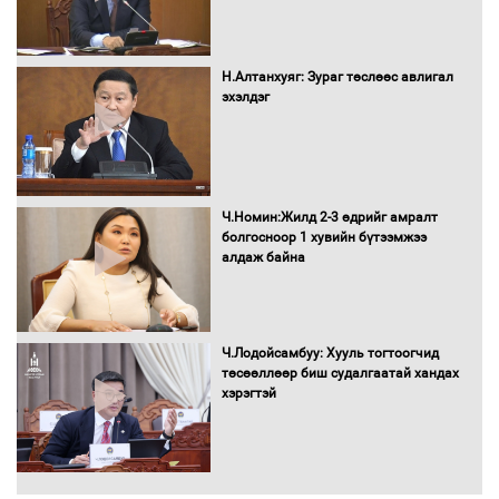
Монгол Улс “COP17”-д “Тал хээрийн
Н.Алтанхуяг: Зураг төслөөс авлигал
төлөвлөгөө”-гөө танилцуулна
эхэлдэг
16 төрлийн эмийг нэг эх үүсвэрээс
Ч.Номин:Жилд 2-3 өдрийг амралт
худалдан авах журмыг баталлаа
болгосноор 1 хувийн бүтээмжээ
алдаж байна
Бүх шатанд хэмнэлтийн горимд
Ч.Лодойсамбуу: Хууль тогтоогчид
шилжиж, найр наадам, зөвлөгөөн,
төсөөллөөр биш судалгаатай хандах
гадаад томилолтыг хориглолоо
хэрэгтэй
Сайд нар төсвөө хэрхэн зарцуулах вэ?