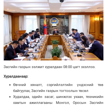
Засгийн газрын ээлжит хуралдаан 08:00 цагт эхэллээ.
Хуралдаанаар:
Өвчний хяналт, сэргийлэлтийн үндэсний төв
байгуулах, Засгийн газрын тогтоолын төсөл
Худалдаа, эдийн засаг, шинжлэх ухаан, техникийн
хамтын ажиллагааны Монгол, Оросын Засгийн