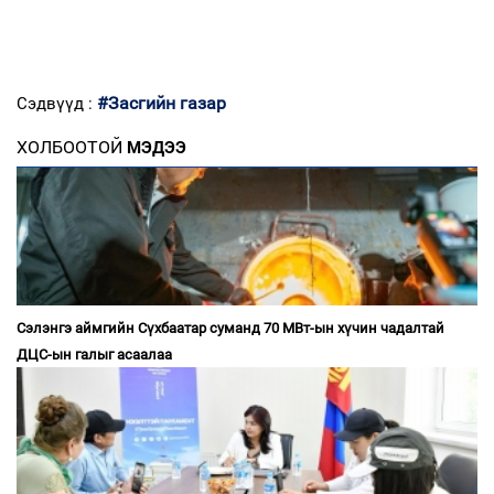
#Засгийн газар
Сэдвүүд :
ХОЛБООТОЙ
МЭДЭЭ
Сэлэнгэ аймгийн Сүхбаатар суманд 70 МВт-ын хүчин чадалтай
ДЦС-ын галыг асаалаа