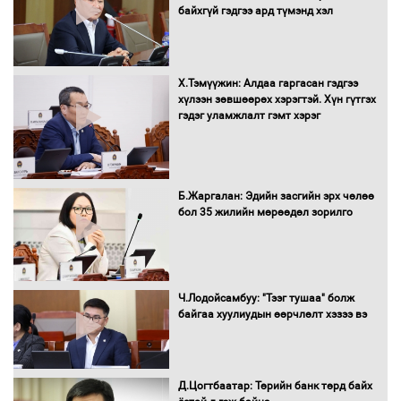
байхгүй гэдгээ ард түмэнд хэл
төсвийг шийдвэрлэхээр болов
Х.Тэмүүжин: Алдаа гаргасан гэдгээ
УИХ-ын дарга С.Бямбацогт Сутай
хүлээн зөвшөөрөх хэрэгтэй. Хүн гүтгэх
хайрхны тэнгэрийг тахих тахилгад
гэдэг уламжлалт гэмт хэрэг
оролцлоо
Б.Жаргалан: Эдийн засгийн эрх чөлөө
С.Амарсайхан: Иргэдийг хохироосон
бол 35 жилийн мөрөөдөл зорилго
ААН-ийн нуугтмал хөрөнгийг
битүүмжлэнэ
Ч.Лодойсамбуу: "Тээг тушаа" болж
Н.Номтойбаяр: Аймгуудад тулгамдаж
байгаа хуулиудын өөрчлөлт хэзээ вэ
буй асуудлуудыг Засгийн газрын
хуралдаанд танилцуулж,
шийдвэрлүүлнэ
Д.Цогтбаатар: Төрийн банк төрд байх