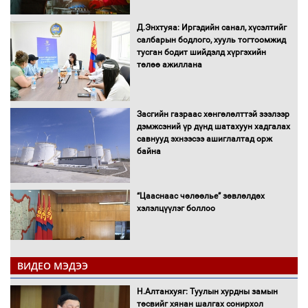
Д.Энхтуяа: Иргэдийн санал, хүсэлтийг
салбарын бодлого, хууль тогтоомжид
тусган бодит шийдэлд хүргэхийн
төлөө ажиллана
Засгийн газраас хөнгөлөлттэй зээлээр
дэмжсэний үр дүнд шатахуун хадгалах
савнууд эхнээсээ ашиглалтад орж
байна
“Цааснаас чөлөөлье” зөвлөлдөх
хэлэлцүүлэг боллоо
ВИДЕО МЭДЭЭ
Н.Алтанхуяг: Туулын хурдны замын
"ДЦС-3” ТӨХК-ийн нэн шаардлагатай
төсвийг хянан шалгах сонирхол
“Турбингенератор-5”-ын шинэчлэлийн