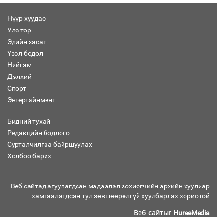
Нүүр хуудас
Улс төр
Эдийн засаг
Засгийн газрын ээлжит хуралдаан
болж байна
Үзэл бодол
Нийгэм
Дэлхий
Спорт
Энтертайнмент
Автомашинд улсын дугаарын тэгш,
сондгойгоор шатахуун олгоно
Бидний тухай
Редакцийн бодлого
Сурталчилгаа байршуулах
Холбоо барих
Бага орлоготой иргэдийн орлогод
татвар ногдуулахгүй байх эрх зүйн
орчныг бүрдүүллээ
Веб сайтад агуулагдсан мэдээлэл зохиогчийн эрхийн хуулиар
хамгаалагдсан тул зөвшөөрөлгүй хуулбарлах хориотой
Веб сайтыг
HureeMedia