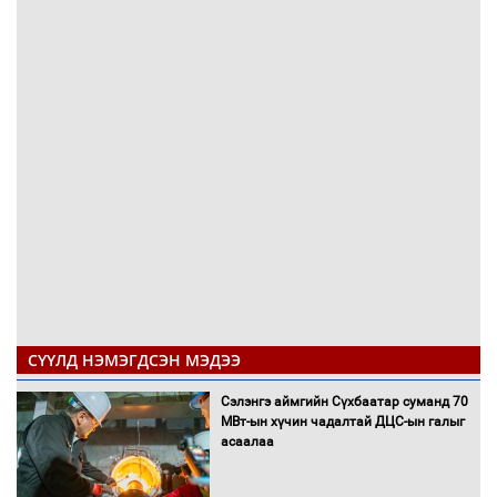
СҮҮЛД НЭМЭГДСЭН МЭДЭЭ
Сэлэнгэ аймгийн Сүхбаатар суманд 70
МВт-ын хүчин чадалтай ДЦС-ын галыг
асаалаа