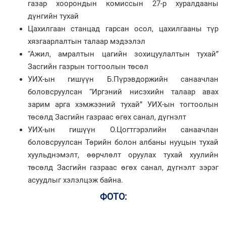
газар хоорондын комиссын 27-р хуралдааны
дүнгийн тухай
Цахилгаан станцад гарсан осол, цахилгааны түр
хязгаарлалтын талаар мэдээлэл
“Ажил, амралтын цагийн зохицуулалтын тухай”
Засгийн газрын тогтоолын төсөл
УИХ-ын гишүүн Б.Пүрэвдоржийн санаачлан
боловсруулсан “Иргэний нисэхийн талаар авах
зарим арга хэмжээний тухай” УИХ-ын тогтоолын
төсөлд Засгийн газраас өгөх санал, дүгнэлт
УИХ-ын гишүүн О.Цогтгэрэлийн санаачлан
боловсруулсан Төрийн болон албаны нууцын тухай
хуульднэмэлт, өөрчлөлт оруулах тухай хуулийн
төсөлд Засгийн газраас өгөх санал, дүгнэлт зэрэг
асуудлыг хэлэлцэж байна.
ФОТО: