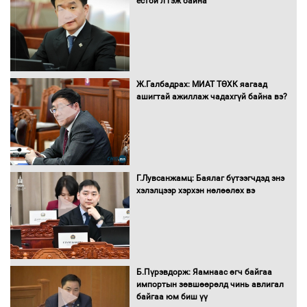
ёстой л гэж байна
С.Бямбацогт Зүүн Азийн
эрэгтэйчүүдийн волейболын тэмцээнд
оролцож байгаа баг тамирчдад
амжилт хүслээ
Ж.Галбадрах: МИАТ ТӨХК яагаад
ашигтай ажиллаж чадахгүй байна вэ?
Автобензин, дизель түлшний онцгой
албан татварыг тэглэлээ
Г.Лувсанжамц: Баялаг бүтээгчдэд энэ
Санхүүгийн хэмнэлтийн горимд эрүүл
хэлэлцээр хэрхэн нөлөөлөх вэ
мэндийн салбар хамаарахгүй
Нөөцийн махны худалдаа,
Б.Пүрэвдорж: Яамнаас өгч байгаа
борлуулалтыг нээлттэй ил тод
импортын зөвшөөрөлд чинь авлигал
болгоно
байгаа юм биш үү