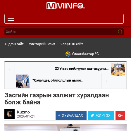
Toggle
navigation
Үндсэн сайт
Улс төрийн сайт
Спортын сайт
o
Улаанбаатар
C
ОХУ-аас нийлүүлэх шатахууны...
“Хэлэлцээ, ойлголцлын амин...
Засгийн газрын ээлжит хуралдаан
болж байна
Kuzmo
ХУВААЛЦАХ
ЖИРГЭХ
2026-01-21