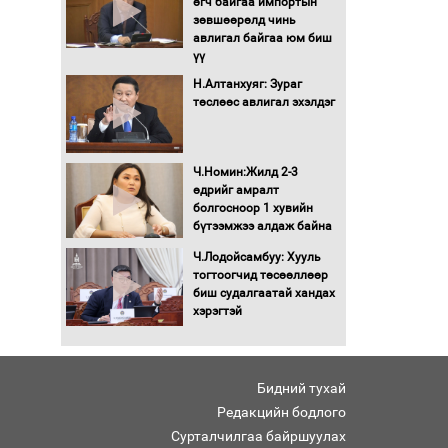
өгч байгаа импортын
Автомашинд улсын
зөвшөөрөлд чинь
дугаарын тэгш,
авлигал байгаа юм биш
сондгойгоор шатахуун
үү
олгоно
Н.Алтанхуяг: Зураг
Бага орлоготой
төслөөс авлигал эхэлдэг
иргэдийн орлогод
татвар ногдуулахгүй
байх эрх зүйн орчныг
Ч.Номин:Жилд 2-3
бүрдүүллээ
өдрийг амралт
Хөшөө бүтсэн түүхийг
болгосноор 1 хувийн
өгүүлэх 7 баримт
бүтээмжээ алдаж байна
Ч.Лодойсамбуу: Хууль
Хөвсгөл нуурын лусыг
тогтоогчид төсөөллөөр
тахих төрийн тахилгын
биш судалгаатай хандах
ёслол боллоо
хэрэгтэй
“Хар жагсаалт”-ын
асуудлыг цэгцлэх
Бидний тухай
чиглэлээр
Монголбанкны
Редакцийн бодлого
удирдлагад 30 хоногийн
Сурталчилгаа байршуулах
хугацаатай үүрэг өглөө