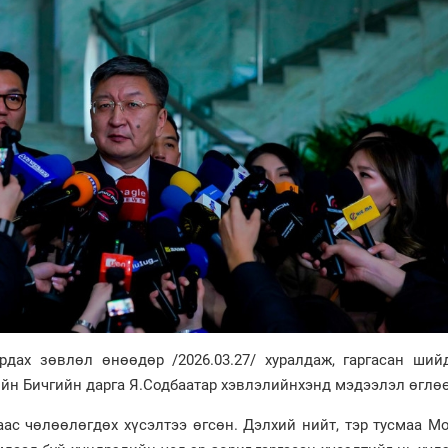
ах зөвлөл өнөөдөр /2026.03.27/ хуралдаж, гаргасан ший
йн Бичгийн дарга Я.Содбаатар хэвлэлийнхэнд мэдээлэл өглөө
аас чөлөөлөгдөх хүсэлтээ өгсөн. Дэлхий нийт, тэр тусмаа 