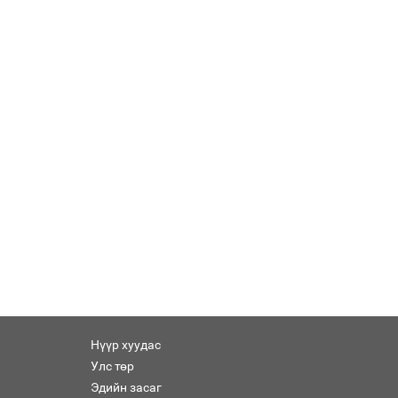
Нүүр хуудас
Улс төр
Эдийн засаг