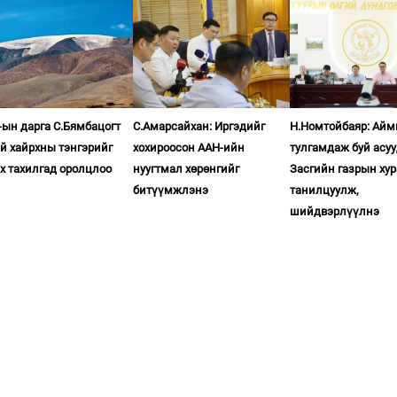
ын дарга С.Бямбацогт
С.Амарсайхан: Иргэдийг
Н.Номтойбаяр: Айм
й хайрхны тэнгэрийг
хохироосон ААН-ийн
тулгамдаж буй асу
х тахилгад оролцлоо
нуугтмал хөрөнгийг
Засгийн газрын ху
битүүмжлэнэ
танилцуулж,
шийдвэрлүүлнэ