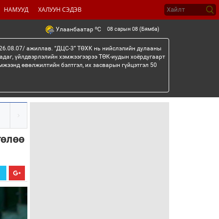
НАМУУД
ХАЛУУН СЭДЭВ
o
08 сарын 08 (Бямба)
Улаанбаатар
C
26.08.07/ ажиллав. “ДЦС-3” ТӨХК нь нийслэлийн дулааны
гадаг, үйлдвэрлэлийн хэмжээгээрээ ТӨК-иудын хоёрдугаарт
мжээнд өвөлжилтийн бэлтгэл, их засварын гүйцэтгэл 50
төлөө
Х