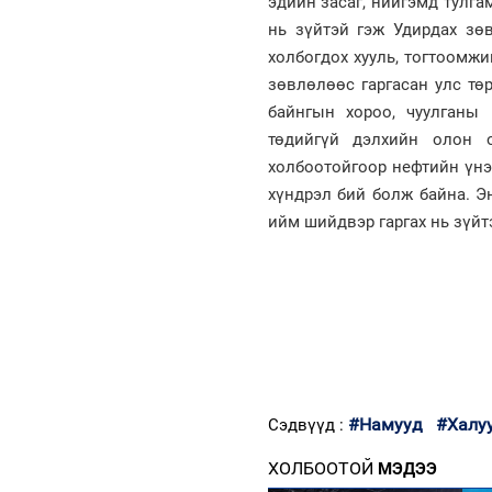
эдийн засаг, нийгэмд тулга
нь зүйтэй гэж Удирдах з
холбогдох хууль, тогтоомжи
зөвлөлөөс гаргасан улс тө
байнгын хороо, чуулганы
төдийгүй дэлхийн олон о
холбоотойгоор нефтийн үнэ
хүндрэл бий болж байна. Э
ийм шийдвэр гаргах нь зүйт
#Намууд
#Халу
Сэдвүүд :
ХОЛБООТОЙ
МЭДЭЭ