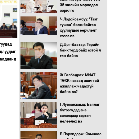
35 жилийн мөрөөдөл
Монгол Улс “COP17”-д
зорилго
“Тал хээрийн
Ч.Лодойсамбуу: "Тээг
төлөвлөгөө”-гөө
тушаа" болж байгаа
танилцуулна
хуулиудын өөрчлөлт
16 төрлийн эмийг нэг эх
хэзээ вэ
үүсвэрээс худалдан авах
гуудад
Д.Цогтбаатар: Төрийн
журмыг баталлаа
банк төрд байх ёстой л
удлуудыг
гэж байна
ралдаанд
Бүх шатанд хэмнэлтийн
горимд шилжиж, найр
наадам, зөвлөгөөн,
Ж.Галбадрах: МИАТ
гадаад томилолтыг
ТӨХК яагаад ашигтай
хориглолоо
ажиллаж чадахгүй
Сайд нар төсвөө хэрхэн
байна вэ?
зарцуулах вэ?
Г.Лувсанжамц: Баялаг
бүтээгчдэд энэ
хэлэлцээр хэрхэн
Засгийн газрын ээлжит
нөлөөлөх вэ
хуралдаан болж байна
Б.Пүрэвдорж: Яамнаас