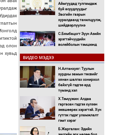
ээн авах
Аймгуудад тулгамдаж
уралдаж
буй асуудлуудыг
Засгийн газрын
 Удирдах
хуралдаанд танилцуулж,
улалтын
шийдвэрлүүлнэ
Монголд
С.Бямбацогт Зүүн Азийн
итиктой
эрэгтэйчүүдийн
волейболын тэмцээнд
ээд олон
оролцож байгаа баг
ын хувьд
тамирчдад амжилт
ВИДЕО МЭДЭЭ
хүслээ
Н.Алтанхуяг: Туулын
Автобензин, дизель
хурдны замын төсвийг
түлшний онцгой албан
хянан шалгах сонирхол
татварыг тэглэлээ
байхгүй гэдгээ ард
түмэнд хэл
Санхүүгийн хэмнэлтийн
Х.Тэмүүжин: Алдаа
горимд эрүүл мэндийн
гаргасан гэдгээ хүлээн
салбар хамаарахгүй
зөвшөөрөх хэрэгтэй. Хүн
гүтгэх гэдэг уламжлалт
Нөөцийн махны
гэмт хэрэг
худалдаа, борлуулалтыг
Б.Жаргалан: Эдийн
нээлттэй ил тод болгоно
засгийн эрх чөлөө бол