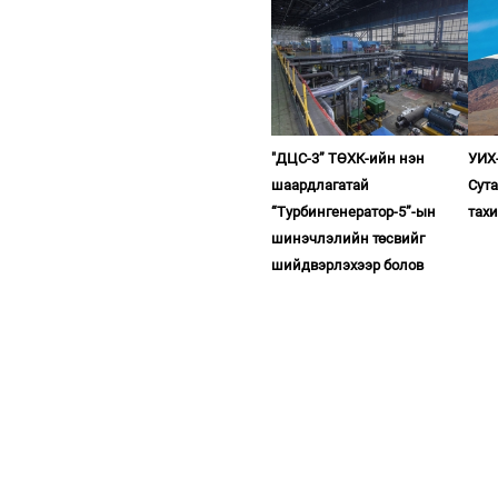
"ДЦС-3” ТӨХК-ийн нэн
УИХ-
шаардлагатай
Сута
“Турбингенератор-5”-ын
тахи
шинэчлэлийн төсвийг
шийдвэрлэхээр болов