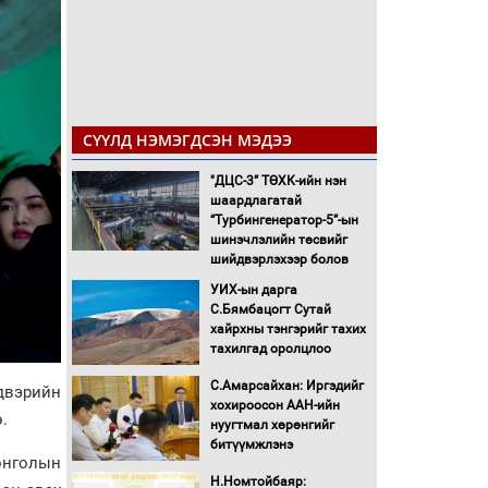
СҮҮЛД НЭМЭГДСЭН МЭДЭЭ
"ДЦС-3” ТӨХК-ийн нэн
шаардлагатай
“Турбингенератор-5”-ын
шинэчлэлийн төсвийг
шийдвэрлэхээр болов
УИХ-ын дарга
С.Бямбацогт Сутай
хайрхны тэнгэрийг тахих
тахилгад оролцлоо
С.Амарсайхан: Иргэдийг
двэрийн
хохироосон ААН-ийн
.
нуугтмал хөрөнгийг
битүүмжлэнэ
Монголын
Н.Номтойбаяр: