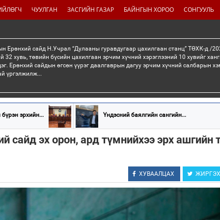
ИЙЛӨГЧ
ЧУУЛГАН
ЗАСГИЙН ГАЗАР
БАЙНГЫН ХОРОО
СОНГУУЛЬ
н Ерөнхий сайд Н.Учрал “Дулааны гуравдугаар цахилгаан станц” ТӨХК-д /20
й 32 хувь, төвийн бүсийн цахилгаан эрчим хүчний хэрэглээний 10 хувийг хан
эг. Ерөнхий сайдын өгсөн үүрэг даалгаврын дагуу эрчим хүчний салбарын хэ
ай үргэлжилж...
бүрэн эрхийн...
Үндэсний баялгийн сангийн...
ий сайд эх орон, ард түмнийхээ эрх ашгийн 
ХУВААЛЦАХ
ЖИРГЭ