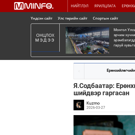
НИЙТЛЭЛ
ЯРИЛЦЛАГА
ЕРӨНХ
Үндсэн сайт
Улс төрийн сайт
Спортын сайт
Монгол Улсы
ОНЦЛОХ
эрчим хүчни
МЭДЭЭ
эрэмбэлэгдд
гаруй хувьт
Ерөнхийлөгчийн 
Я.Содбаатар: Ерөнх
шийдвэр гаргасан
Kuzmo
2026-03-27