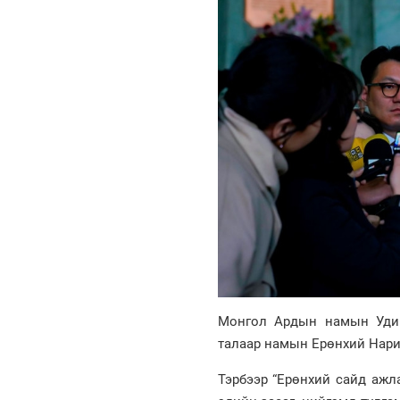
Монгол Ардын намын Удирд
талаар намын Ерөнхий Нари
Тэрбээр “Ерөнхий сайд ажл