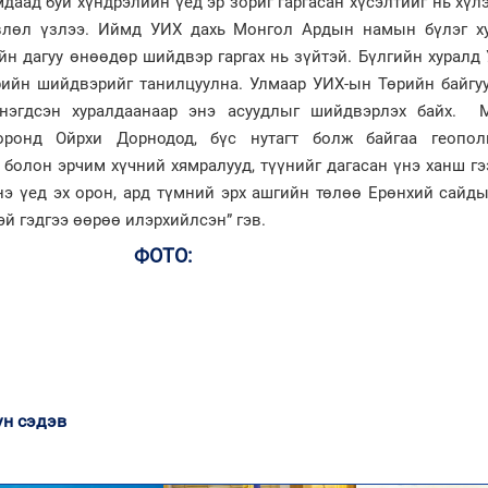
мдаад буй хүндрэлийн үед эр зориг гаргасан хүсэлтийг нь хүл
өвлөл үзлээ. Иймд УИХ дахь Монгол Ардын намын бүлэг х
йн дагуу өнөөдөр шийдвэр гаргах нь зүйтэй. Бүлгийн хуралд
рийн шийдвэрийг танилцуулна. Улмаар УИХ-ын Төрийн байгу
 нэгдсэн хуралдаанаар энэ асуудлыг шийдвэрлэх байх. 
ронд Ойрхи Дорнодод, бүс нутагт болж байгаа геопол
 болон эрчим хүчний хямралууд, түүнийг дагасан үнэ ханш г
нэ үед эх орон, ард түмний эрх ашгийн төлөө Ерөнхий сайд
эй гэдгээ өөрөө илэрхийлсэн” гэв.
ФОТО:
ун сэдэв