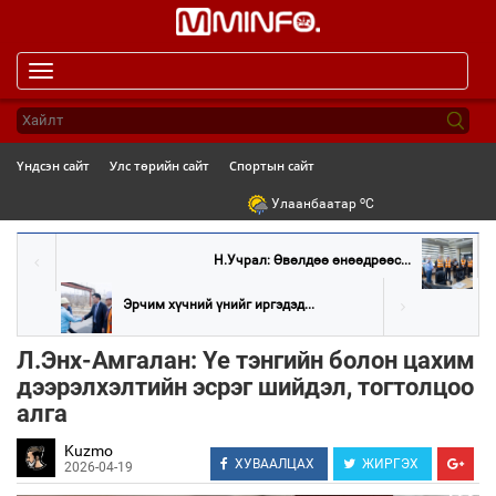
Toggle
navigation
Үндсэн сайт
Улс төрийн сайт
Спортын сайт
o
Улаанбаатар
C
Н.Учрал: Өвөлдөө өнөөдрөөс...
Эрчим хүчний үнийг иргэдэд...
Л.Энх-Амгалан: Үе тэнгийн болон цахим
дээрэлхэлтийн эсрэг шийдэл, тогтолцоо
алга
Kuzmo
ХУВААЛЦАХ
ЖИРГЭХ
2026-04-19