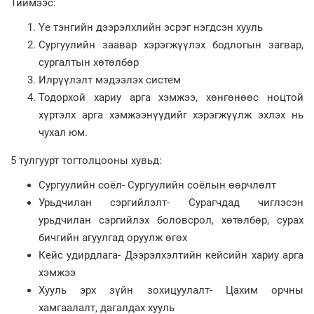
Тиймээс:
Үе тэнгийн дээрэлхлийн эсрэг нэгдсэн хууль
Сургуулийн заавар хэрэгжүүлэх бодлогын загвар,
сургалтын хөтөлбөр
Илрүүлэлт мэдээлэх систем
Тодорхой хариу арга хэмжээ, хөнгөнөөс ноцтой
хүртэлх арга хэмжээнүүдийг хэрэгжүүлж эхлэх нь
чухал юм.
5 тулгуурт тогтолцооны хувьд:
Сургуулийн соёл- Сургуулийн соёлын өөрчлөлт
Урьдчилан сэргийлэлт- Сурагчдад чиглэсэн
урьдчилан сэргийлэх боловсрол, хөтөлбөр, сурах
бичгийн агуулгад оруулж өгөх
Кейс удирдлага- Дээрэлхэлтийн кейсийн хариу арга
хэмжээ
Хууль эрх зүйн зохицуулалт- Цахим орчны
хамгаалалт, дагалдах хууль