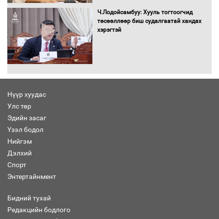
Хөшөө бүтсэн түүхийг өгүүлэх 7
баримт
Ч.Лодойсамбуу: Хууль тогтоогчид
төсөөллөөр биш судалгаатай хандах
хэрэгтэй
Хөвсгөл нуурын лусыг тахих төрийн
тахилгын ёслол боллоо
Нүүр хуудас
Улс төр
“Хар жагсаалт”-ын асуудлыг цэгцлэх
Эдийн засаг
чиглэлээр Монголбанкны удирдлагад
30 хоногийн хугацаатай үүрэг өглөө
Үзэл бодол
Нийгэм
Дэлхий
Спорт
Ерөнхий сайд Н.Учрал олимпиадын
Энтертайнмент
хүрээнд гарсан зардлыг шийдвэрлэж
өгөхөөр болов
Бидний тухай
Редакцийн бодлого