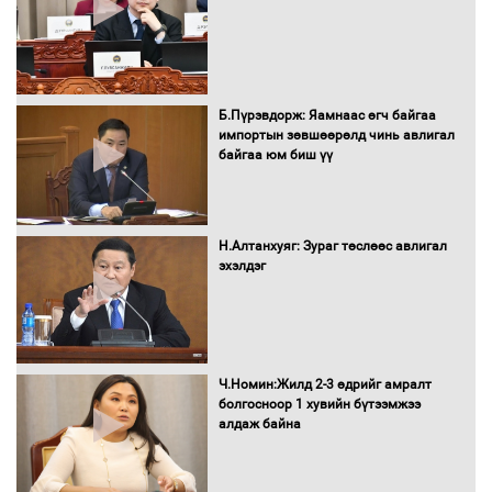
Засгийн газрын ээлжит хуралдаан
болж байна
Б.Пүрэвдорж: Яамнаас өгч байгаа
импортын зөвшөөрөлд чинь авлигал
байгаа юм биш үү
Автомашинд улсын дугаарын тэгш,
сондгойгоор шатахуун олгоно
Н.Алтанхуяг: Зураг төслөөс авлигал
эхэлдэг
Бага орлоготой иргэдийн орлогод
татвар ногдуулахгүй байх эрх зүйн
орчныг бүрдүүллээ
Ч.Номин:Жилд 2-3 өдрийг амралт
болгосноор 1 хувийн бүтээмжээ
алдаж байна