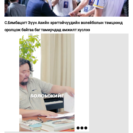
С.Бямбацогт Зүүн Азийн эрэгтэйчүүдийн волейболын тэмцээнд
оролцож байгаа баг тамирчдад амжилт хүслээ