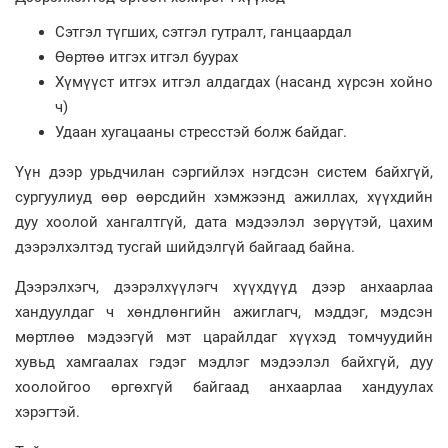
Сэтгэл түгших, сэтгэл гутралт, ганцаардал
Өөртөө итгэх итгэл буурах
Хүмүүст итгэх итгэл алдагдах (насанд хүрсэн хойно
ч)
Удаан хугацааны стресстэй болж байдаг.
Үүн дээр урьдчилан сэргийлэх нэгдсэн систем байхгүй,
сургуулиуд өөр өөрсдийн хэмжээнд ажиллах, хүүхдийн
дуу хоолой хангалтгүй, дата мэдээлэл зөрүүтэй, цахим
дээрэлхэлтэд тусгай шийдэлгүй байгаад байна.
Дээрэлхэгч, дээрэлхүүлэгч хүүхдүүд дээр анхаарлаа
хандуулдаг ч хөндлөнгийн ажиглагч, мэддэг, мэдсэн
мөртлөө мэдээгүй мэт царайлдаг хүүхэд томчуудийн
хувьд хамгаалах гэдэг мэдлэг мэдээлэл байхгүй, дуу
хоолойгоо өргөхгүй байгаад анхаарлаа хандуулах
хэрэгтэй.