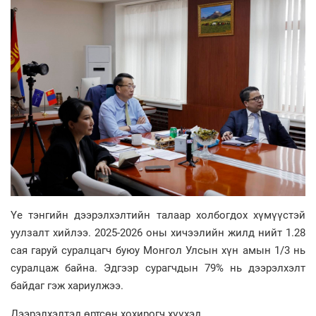
Үе тэнгийн дээрэлхэлтийн талаар холбогдох хүмүүстэй
уулзалт хийлээ. 2025-2026 оны хичээлийн жилд нийт 1.28
сая гаруй суралцагч буюу Монгол Улсын хүн амын 1/3 нь
суралцаж байна. Эдгээр сурагчдын 79% нь дээрэлхэлт
байдаг гэж хариулжээ.
Дээрэлхэлтэд өртсөн хохирогч хүүхэд