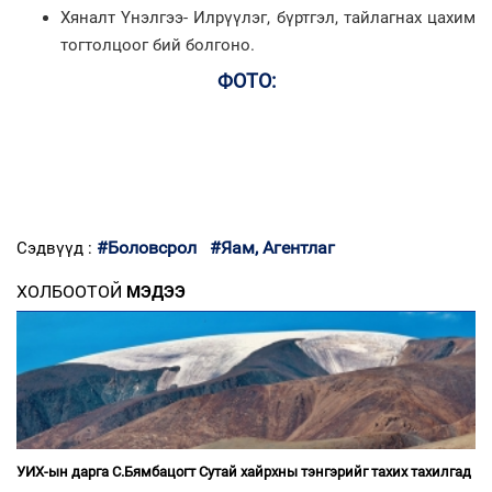
Хяналт Үнэлгээ- Илрүүлэг, бүртгэл, тайлагнах цахим
тогтолцоог бий болгоно.
ФОТО:
#Боловсрол
#Яам, Агентлаг
Сэдвүүд :
ХОЛБООТОЙ
МЭДЭЭ
УИХ-ын дарга С.Бямбацогт Сутай хайрхны тэнгэрийг тахих тахилгад