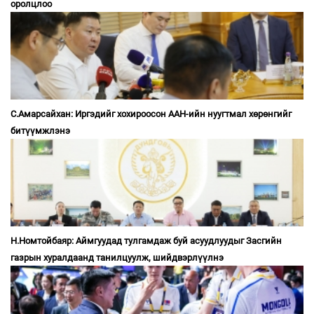
оролцлоо
С.Амарсайхан: Иргэдийг хохироосон ААН-ийн нуугтмал хөрөнгийг
битүүмжлэнэ
Н.Номтойбаяр: Аймгуудад тулгамдаж буй асуудлуудыг Засгийн
газрын хуралдаанд танилцуулж, шийдвэрлүүлнэ