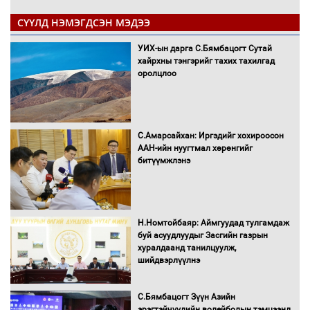
СҮҮЛД НЭМЭГДСЭН МЭДЭЭ
УИХ-ын дарга С.Бямбацогт Сутай
хайрхны тэнгэрийг тахих тахилгад
оролцлоо
С.Амарсайхан: Иргэдийг хохироосон
ААН-ийн нуугтмал хөрөнгийг
битүүмжлэнэ
Н.Номтойбаяр: Аймгуудад тулгамдаж
буй асуудлуудыг Засгийн газрын
хуралдаанд танилцуулж,
шийдвэрлүүлнэ
С.Бямбацогт Зүүн Азийн
эрэгтэйчүүдийн волейболын тэмцээнд