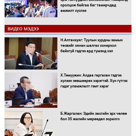
оролцож байгаа баг тамирчдад
амжилт хүслээ
ВИДЕО МЭДЭЭ
Автобензин, дизель түлшний онцгой
Н.Алтанхуяг: Туулын хурдны замын
албан татварыг тэглэлээ
төсвийг хянан шалгах сонирхол
байхгүй гэдгээ ард түмэнд хэл
Х.Тэмүүжин: Алдаа гаргасан гэдгээ
Санхүүгийн хэмнэлтийн горимд эрүүл
хүлээн зөвшөөрөх хэрэгтэй. Хүн гүтгэх
мэндийн салбар хамаарахгүй
гэдэг уламжлалт гэмт хэрэг
Нөөцийн махны худалдаа,
Б.Жаргалан: Эдийн засгийн эрх чөлөө
борлуулалтыг нээлттэй ил тод
бол 35 жилийн мөрөөдөл зорилго
болгоно