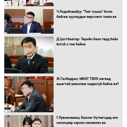
Монгол Улс “COP17”-д “Тал хээрийн
Ч.Лодойсамбуу: "Тээг тушаа" болж
төлөвлөгөө”-гөө танилцуулна
байгаа хуулиудын өөрчлөлт хэзээ вэ
Д.Цогтбаатар: Төрийн банк төрд байх
ёстой л гэж байна
16 төрлийн эмийг нэг эх үүсвэрээс
худалдан авах журмыг баталлаа
Бүх шатанд хэмнэлтийн горимд
Ж.Галбадрах: МИАТ ТӨХК яагаад
шилжиж, найр наадам, зөвлөгөөн,
ашигтай ажиллаж чадахгүй байна вэ?
гадаад томилолтыг хориглолоо
Сайд нар төсвөө хэрхэн зарцуулах вэ?
Г.Лувсанжамц: Баялаг бүтээгчдэд энэ
хэлэлцээр хэрхэн нөлөөлөх вэ