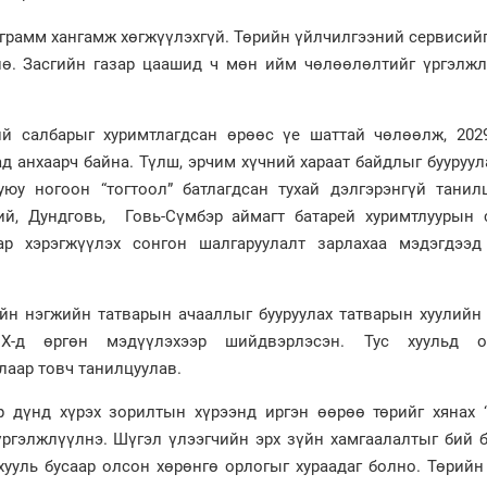
ограмм хангамж хөгжүүлэхгүй. Төрийн үйлчилгээний сервисий
ө. Засгийн газар цаашид ч мөн ийм чөлөөлөлтийг үргэлжл
ий салбарыг хуримтлагдсан өрөөс үе шаттай чөлөөлж, 202
д анхаарч байна. Түлш, эрчим хүчний хараат байдлыг бууруул
юу ногоон “тогтоол” батлагдсан тухай дэлгэрэнгүй танилц
й, Дундговь, Говь-Сүмбэр аймагт батарей хуримтлуурын 
ар хэрэгжүүлэх сонгон шалгаруулалт зарлахаа мэдэгдээд
хуйн нэгжийн татварын ачааллыг бууруулах татварын хуулийн
Х-д өргөн мэдүүлэхээр шийдвэрлэсэн. Тус хуульд о
лаар товч танилцуулав.
р дүнд хүрэх зорилтын хүрээнд иргэн өөрөө төрийг хянах 
 үргэлжлүүлнэ. Шүгэл үлээгчийн эрх зүйн хамгаалалтыг бий 
ууль бусаар олсон хөрөнгө орлогыг хураадаг болно. Төрийн