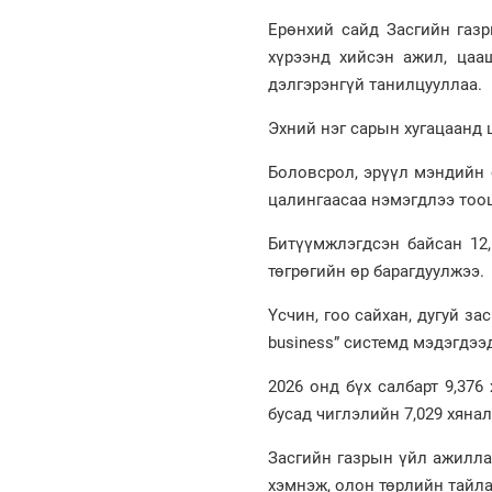
Ерөнхий сайд Засгийн газ
хүрээнд хийсэн ажил, цаа
дэлгэрэнгүй танилцууллаа.
Эхний нэг сарын хугацаанд
Боловсрол, эрүүл мэндийн
цалингаасаа нэмэгдлээ тоо
Битүүмжлэгдсэн байсан 12,
төгрөгийн өр барагдуулжээ.
Үсчин, гоо сайхан, дугуй з
business” системд мэдэгдээ
2026 онд бүх салбарт 9,37
бусад чиглэлийн 7,029 хяна
Засгийн газрын үйл ажилла
хэмнэж, олон төрлийн тайл