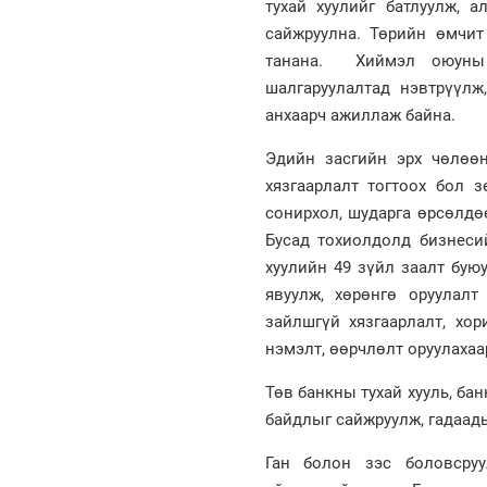
тухай хуулийг батлуулж, 
сайжруулна. Төрийн өмчит
танана. Хиймэл оюуны 
шалгаруулалтад нэвтрүүлж
анхаарч ажиллаж байна.
Эдийн засгийн эрх чөлөөн
хязгаарлалт тогтоох бол зө
сонирхол, шударга өрсөлдө
Бусад тохиолдолд бизнесии
хуулийн 49 зүйл заалт бую
явуулж, хөрөнгө оруулалт
зайлшгүй хязгаарлалт, хор
нэмэлт, өөрчлөлт оруулахаа
Төв банкны тухай хууль, б
байдлыг сайжруулж, гадаады
Ган болон зэс боловсруу