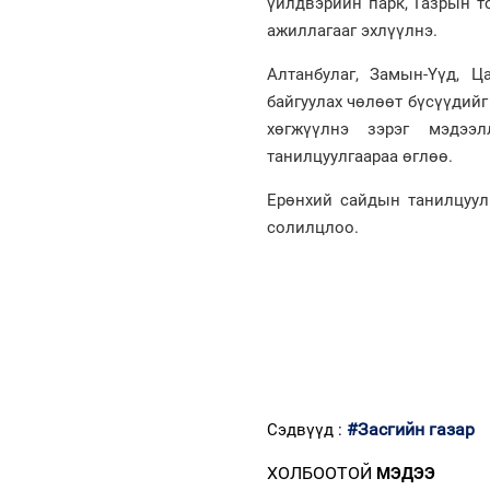
үйлдвэрийн парк, Газрын 
ажиллагааг эхлүүлнэ.
Алтанбулаг, Замын-Үүд, 
байгуулах чөлөөт бүсүүдий
хөгжүүлнэ зэрэг мэдэ
танилцуулгаараа өглөө.
Ерөнхий сайдын танилцуул
солилцлоо.
#Засгийн газар
Сэдвүүд :
ХОЛБООТОЙ
МЭДЭЭ