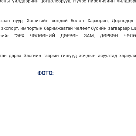
тосны үйлдвэрийн цогцолборууд, Нүүрс пиролизийн үйлдвэр
Цагаан нуур, Хөшигийн хөндий болон Хархорин, Дорнодод
г экспорт, импортын баримжаатай чөлөөт бүсийн загвараар 
эллийг “ЭРХ ЧӨЛӨӨНИЙ ДӨРВӨН ЗАМ, ДӨРВӨН ЧӨЛӨ
ган дараа Засгийн газрын гишүүд зочдын асуултад хариулж
ФОТО: