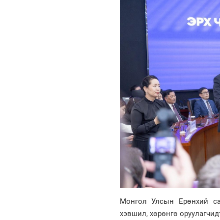
Монгол Улсын Ерөнхий сай
хэвшил, хөрөнгө оруулагчид