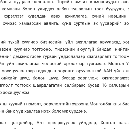
албаны нууцаас чөлөөлнө. Төрийн өмчит компаниудын зас
 компани болон удирдах албан тушаалын тоог бууруулж, 
хэрэглээг худалдан авах ажиллагаа, хүний нөөцийн
, хүнээс хамаарсан авлига, хүнд суртлын эх үүсвэрийг зо
ий тухай хуулиар бизнесийн үйл ажиллагаа явуулахад хо
вхөн хуулиар тогтооно. Үндэсний аюулгүй байдал, нийти
өнийг дэмжих гэсэн гурван үндэслэлээр хязгаарлалт тогтоо
̆н үйл ажиллагааг чөлөөтэй эрхлэхээр тусгажээ. Монгол 
у зохицуулалтаар гадаадын хөрөнгө оруулалттай ААН үйл аж
 хийхийг шууд болон шууд бусаар хориглож, хязгаарлажэ
иглолт тогтоох шаардлагатай салбараас бусад 16 салбарын
р зохицуулжээ.
анкны хуулийн нэмэлт, өөрчлөлтийн хүрээнд Монголбанкны би
н банк үүд хаалгаа нээх боломж бүрдэнэ.
лах цогцолбор, Алт цэвэршүүлэх үйлдвэр, Хөнгөн цаг