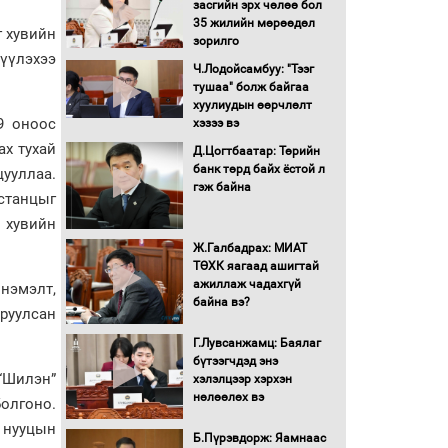
засгийн эрх чөлөө бол
16 төрлийн эмийг нэг эх
35 жилийн мөрөөдөл
г хувийн
үүсвэрээс худалдан авах
зорилго
журмыг баталлаа
үүлэхээ
Ч.Лодойсамбуу: "Тээг
тушаа" болж байгаа
Бүх шатанд хэмнэлтийн
хуулиудын өөрчлөлт
горимд шилжиж, найр
9 оноос
хэзээ вэ
наадам, зөвлөгөөн,
ах тухай
Д.Цогтбаатар: Төрийн
гадаад томилолтыг
банк төрд байх ёстой л
ууллаа.
хориглолоо
гэж байна
станцыг
Сайд нар төсвөө хэрхэн
зарцуулах вэ?
 хувийн
Ж.Галбадрах: МИАТ
ТӨХК яагаад ашигтай
ажиллаж чадахгүй
Засгийн газрын ээлжит
 нэмэлт,
байна вэ?
хуралдаан болж байна
руулсан
Г.Лувсанжамц: Баялаг
бүтээгчдэд энэ
Автомашинд улсын
“Шилэн”
хэлэлцээр хэрхэн
дугаарын тэгш,
нөлөөлөх вэ
болгоно.
сондгойгоор шатахуун
олгоно
 нууцын
Б.Пүрэвдорж: Яамнаас