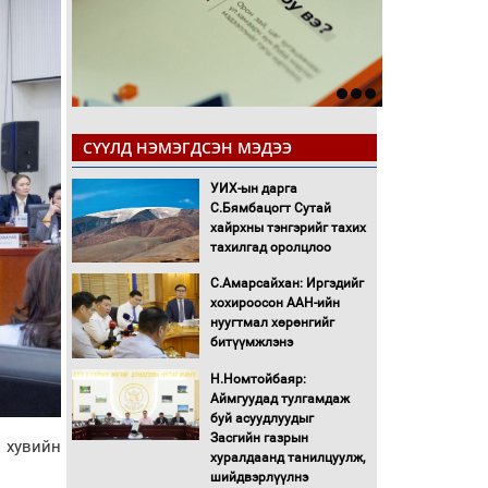
СҮҮЛД НЭМЭГДСЭН МЭДЭЭ
УИХ-ын дарга
С.Бямбацогт Сутай
хайрхны тэнгэрийг тахих
тахилгад оролцлоо
С.Амарсайхан: Иргэдийг
хохироосон ААН-ийн
нуугтмал хөрөнгийг
битүүмжлэнэ
Н.Номтойбаяр:
Аймгуудад тулгамдаж
буй асуудлуудыг
Засгийн газрын
 хувийн
хуралдаанд танилцуулж,
шийдвэрлүүлнэ