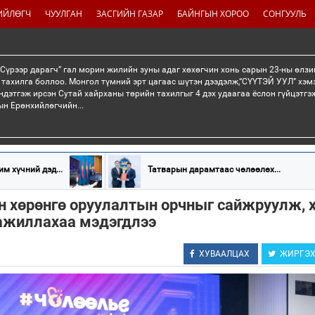
ИЙЛӨГЧ
ЧУУЛГАН
ЗАСГИЙН ГАЗАР
БАЙНГЫН ХОРОО
СОНГУУЛЬ
“Сүрээр дарагч” гал морин жилийн зуны адаг хөхөгчин хонь сарын 23-ны өлзи
 тахилга боллоо. Монгол түмний эрт цагаас шүтэн дээдэлж,“СҮҮТЭЙ УУЛ” хэмэ
ндэтгэж ирсэн Сутай хайрханы төрийн тахилгыг 4 дэх удаагаа ёслон гүйцэтг
н Ерөнхийлөгчийн...
м хүчний дэд...
Татварын дарамтаас чөлөөлөх...
н хөрөнгө оруулалтын орчныг сайжруулж, 
ажиллахаа мэдэгдлээ
ХУВААЛЦАХ
ЖИРГЭ