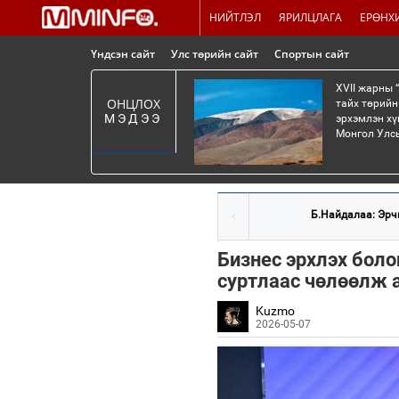
НИЙТЛЭЛ
ЯРИЛЦЛАГА
ЕРӨНХ
Үндсэн сайт
Улс төрийн сайт
Спортын сайт
XVII жарны 
ОНЦЛОХ
тайх төрийн
МЭДЭЭ
эрхэмлэн хү
Монгол Улсы
Б.Найдалаа: Эрчи
Бизнес эрхлэх боло
суртлаас чөлөөлж 
Kuzmo
2026-05-07