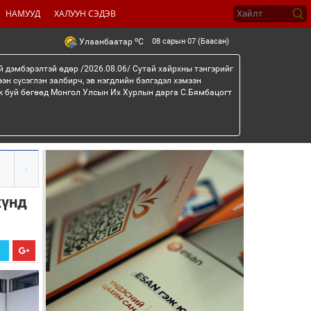
НАМУУД
ХАЛУУН СЭДЭВ
o
08 сарын 07 (Баасан)
Улаанбаатар
C
й дэмбэрэлтэй өдөр /2026.08.06/ Сутай хайрхны тэнгэрийг
эн сүсэглэн залбирч, эв нэгдлийн бэлгэдэл хэмээн
эж буй бөгөөд Монгол Улсын Их Хурлын дарга С.Бямбацогт
хүнд
Х