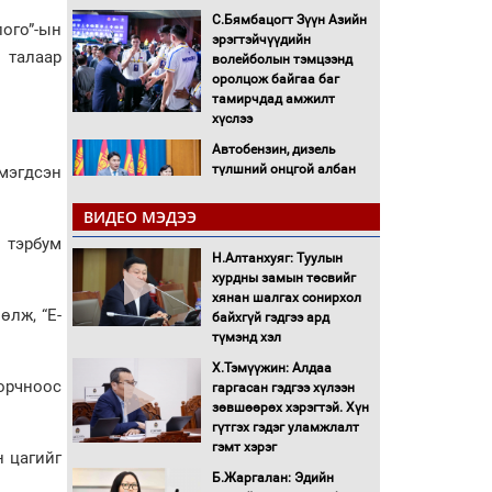
С.Бямбацогт Зүүн Азийн
ого”-ын
эрэгтэйчүүдийн
 талаар
волейболын тэмцээнд
оролцож байгаа баг
тамирчдад амжилт
хүслээ
Автобензин, дизель
түлшний онцгой албан
мэгдсэн
татварыг тэглэлээ
ВИДЕО МЭДЭЭ
Санхүүгийн хэмнэлтийн
6 тэрбум
Н.Алтанхуяг: Туулын
горимд эрүүл мэндийн
хурдны замын төсвийг
салбар хамаарахгүй
хянан шалгах сонирхол
өлж, “E-
байхгүй гэдгээ ард
Нөөцийн махны
түмэнд хэл
худалдаа, борлуулалтыг
Х.Тэмүүжин: Алдаа
нээлттэй ил тод болгоно
 орчноос
гаргасан гэдгээ хүлээн
зөвшөөрөх хэрэгтэй. Хүн
Монгол Улс “COP17”-д
гүтгэх гэдэг уламжлалт
“Тал хээрийн
гэмт хэрэг
н цагийг
төлөвлөгөө”-гөө
Б.Жаргалан: Эдийн
танилцуулна