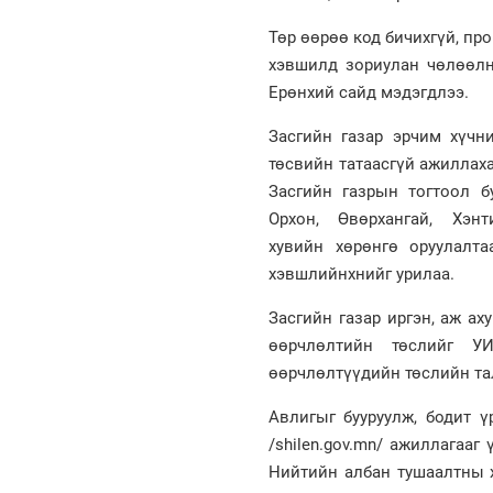
Төр өөрөө код бичихгүй, пр
хэвшилд зориулан чөлөөлн
Ерөнхий сайд мэдэгдлээ.
Засгийн газар эрчим хүчн
төсвийн татаасгүй ажиллаха
Засгийн газрын тогтоол бу
Орхон, Өвөрхангай, Хэнти
хувийн хөрөнгө оруулалта
хэвшлийнхнийг урилаа.
Засгийн газар иргэн, аж а
өөрчлөлтийн төслийг УИ
өөрчлөлтүүдийн төслийн та
Авлигыг бууруулж, бодит ү
/shilen.gov.mn/ ажиллагааг
Нийтийн албан тушаалтны х