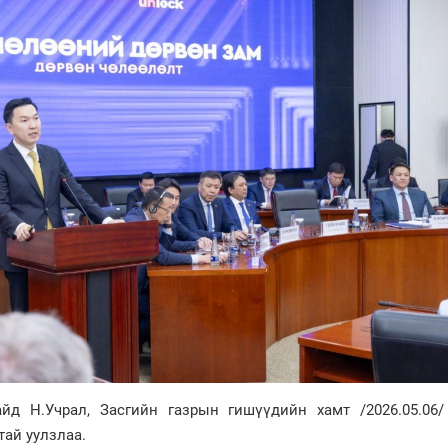
д Н.Учрал, Засгийн газрын гишүүдийн хамт /2026.05.06/
тай уулзлаа.