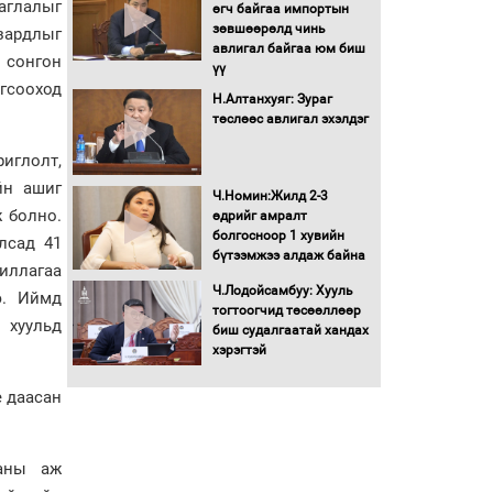
аглалыг
Бага орлоготой
өгч байгаа импортын
иргэдийн орлогод
зөвшөөрөлд чинь
зардлыг
татвар ногдуулахгүй
авлигал байгаа юм биш
 сонгон
байх эрх зүйн орчныг
үү
бүрдүүллээ
гсооход
Н.Алтанхуяг: Зураг
Хөшөө бүтсэн түүхийг
төслөөс авлигал эхэлдэг
өгүүлэх 7 баримт
риглолт,
йн ашиг
Хөвсгөл нуурын лусыг
Ч.Номин:Жилд 2-3
тахих төрийн тахилгын
ж болно.
өдрийг амралт
ёслол боллоо
болгосноор 1 хувийн
Улсад 41
бүтээмжээ алдаж байна
иллагаа
“Хар жагсаалт”-ын
Ч.Лодойсамбуу: Хууль
э. Иймд
асуудлыг цэгцлэх
тогтоогчид төсөөллөөр
 хуульд
чиглэлээр
биш судалгаатай хандах
Монголбанкны
хэрэгтэй
удирдлагад 30 хоногийн
хугацаатай үүрэг өглөө
е даасан
Ерөнхий сайд Н.Учрал
олимпиадын хүрээнд
гарсан зардлыг
ааны аж
шийдвэрлэж өгөхөөр