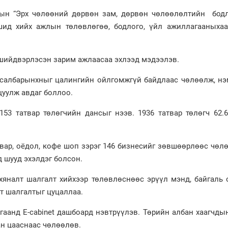
рын “Эрх чөлөөний дөрвөн зам, дөрвөн чөлөөлөлтийн бодл
шид хийх ажлын төлөвлөгөө, бодлого, үйл ажиллагааныхаа
 шийдвэрлэсэн зарим ажлаасаа эхлээд мэдээлэв.
 салбарынхныг цалингийн ойлгомжгүй байдлаас чөлөөлж, нэ
цуулж авдаг боллоо.
153 татвар төлөгчийн дансыг нээв. 1936 татвар төлөгч 62.
асвар, оёдол, кофе шоп зэрэг 146 бизнесийг зөвшөөрлөөс чөлө
д шууд эхэлдэг болсон.
6 хяналт шалгалт хийхээр төлөвлөснөөс эрүүл мэнд, байгаль
лт шалгалтыг цуцаллаа.
гаанд E-cabinet дашбоард нэвтрүүлэв. Төрийн албан хаагчды
ан цааснаас чөлөөлөв.