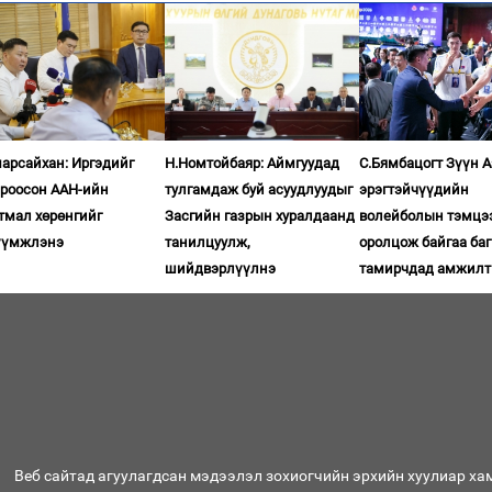
арсайхан: Иргэдийг
Н.Номтойбаяр: Аймгуудад
С.Бямбацогт Зүүн 
ироосон ААН-ийн
тулгамдаж буй асуудлуудыг
эрэгтэйчүүдийн
тмал хөрөнгийг
Засгийн газрын хуралдаанд
волейболын тэмцэ
үүмжлэнэ
танилцуулж,
оролцож байгаа баг
шийдвэрлүүлнэ
тамирчдад амжилт
Веб сайтад агуулагдсан мэдээлэл зохиогчийн эрхийн хуулиар ха