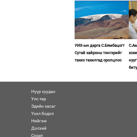
УИХ-ын дарга С.Бямбацогт
С.Ам
Сутай хайрхны тэнгэрийг
хох
тахих тахилгад оролцлоо
нууг
бит
Нүүр хуудас
Улс төр
Эдийн засаг
Үзэл бодол
Нийгэм
Дэлхий
Спорт