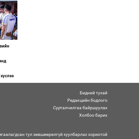
сайжруулсан түлшээр
өвлийг давна”
Г.Дамдинням: Газрын
тос боловсруулах
үйлдвэрийн бүтээн
байгуулалтын ажил
эрчимтэй үргэлжилж
Азийн
байна
"Сэлбэ” дэд төвийг
энд
"Smart selbe city" болгон
хөгжүүлэх чиглэл өглөө
 хүслээ
Иргэдийн
төлөөлөгчдийн хурал
хяналт тавьдаг байх эрх
Бидний тухай
зүйн орчныг бүрдүүлнэ
Редакцийн бодлого
Сурталчилгаа байршуулах
Ерөнхий сайд Н.Учрал
Холбоо барих
Япон Улсаас Элчин сайд
Игавахара Масарүг
хүлээн авч уулзлаа
мгаалагдсан тул зөвшөөрөлгүй хуулбарлах хориотой
Н.Учралын Засгийн