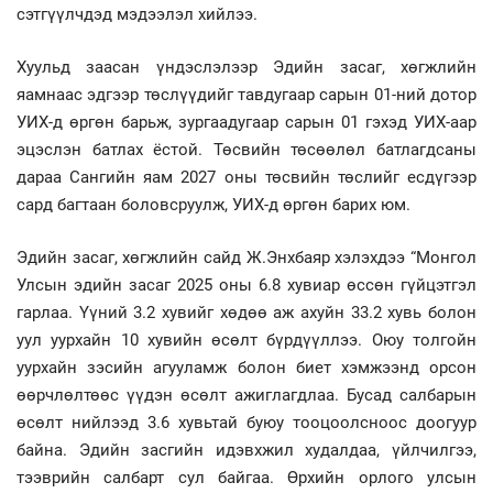
сэтгүүлчдэд мэдээлэл хийлээ.
Хуульд заасан үндэслэлээр Эдийн засаг, хөгжлийн
яамнаас эдгээр төслүүдийг тавдугаар сарын 01-ний дотор
УИХ-д өргөн барьж, зургаадугаар сарын 01 гэхэд УИХ-аар
эцэслэн батлах ёстой. Төсвийн төсөөлөл батлагдсаны
дараа Сангийн яам 2027 оны төсвийн төслийг есдүгээр
сард багтаан боловсруулж, УИХ-д өргөн барих юм.
Эдийн засаг, хөгжлийн сайд Ж.Энхбаяр хэлэхдээ “Монгол
Улсын эдийн засаг 2025 оны 6.8 хувиар өссөн гүйцэтгэл
гарлаа. Үүний 3.2 хувийг хөдөө аж ахуйн 33.2 хувь болон
уул уурхайн 10 хувийн өсөлт бүрдүүллээ. Оюу толгойн
уурхайн зэсийн агууламж болон биет хэмжээнд орсон
өөрчлөлтөөс үүдэн өсөлт ажиглагдлаа. Бусад салбарын
өсөлт нийлээд 3.6 хувьтай буюу тооцоолсноос доогуур
байна. Эдийн засгийн идэвхжил худалдаа, үйлчилгээ,
тээврийн салбарт сул байгаа. Өрхийн орлого улсын