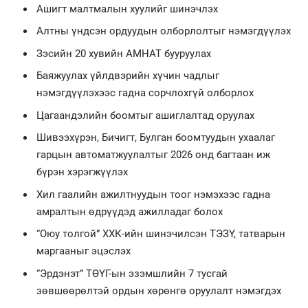
Ашигт малтмалын хуулийг шинэчлэх
Алтны үндсэн ордуудын олборлолтыг нэмэгдүүлэх
Зэсийн 20 хувийн АМНАТ бууруулах
Баяжуулах үйлдвэрийн хүчин чадлыг
нэмэгдүүлэхээс гадна сорчлохгүй олборлох
Цагаандэлийн боомтыг ашиглалтад оруулах
Шивээхүрэн, Бичигт, Булган боомтуудын ухаалаг
гарцын автоматжуулалтыг 2026 онд багтаан иж
бүрэн хэрэгжүүлэх
Хил гаалийн ажилтнуудын тоог нэмэхээс гадна
амралтын өдрүүдэд ажилладаг болох
“Оюу толгой” ХХК-ийн шинэчилсэн ТЭЗҮ, татварын
маргааныг эцэслэх
“Эрдэнэт” ТӨҮГ-ын эзэмшлийн 7 тусгай
зөвшөөрөлтэй ордын хөрөнгө оруулалт нэмэгдэх