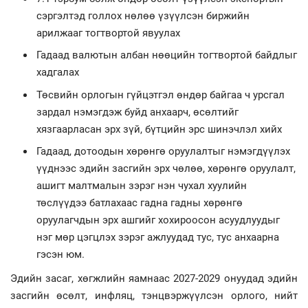
сэргэлтэд голлох нөлөө үзүүлсэн биржийн
арилжааг тогтвортой явуулах
Гадаад валютын албан нөөцийн тогтвортой байдлыг
хадгалах
Төсвийн орлогын гүйцэтгэл өндөр байгаа ч урсгал
зардал нэмэгдэж буйд анхаарч, өсөлтийг
хязгаарласан эрх зүй, бүтцийн эрс шинэчлэл хийх
Гадаад, дотоодын хөрөнгө оруулалтыг нэмэгдүүлэх
үүднээс эдийн засгийн эрх чөлөө, хөрөнгө оруулалт,
ашигт малтмалын зэрэг нэн чухал хуулийн
төслүүдээ батлахаас гадна гадны хөрөнгө
оруулагчдын эрх ашгийг хохироосон асуудлуудыг
нэг мөр цэгцлэх зэрэг ажлуудад тус, тус анхаарна
гэсэн юм.
Эдийн засаг, хөгжлийн яамнаас 2027-2029 онуудад эдийн
засгийн өсөлт, инфляц, тэнцвэржүүлсэн орлого, нийт