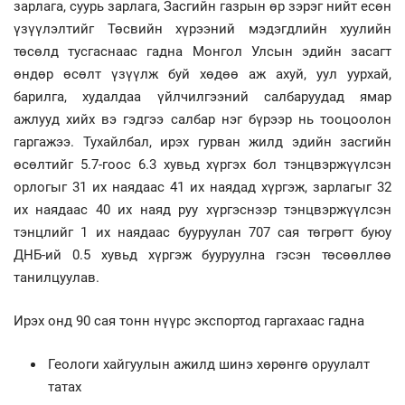
зарлага, суурь зарлага, Засгийн газрын өр зэрэг нийт есөн
үзүүлэлтийг Төсвийн хүрээний мэдэгдлийн хуулийн
төсөлд тусгаснаас гадна Монгол Улсын эдийн засагт
өндөр өсөлт үзүүлж буй хөдөө аж ахуй, уул уурхай,
барилга, худалдаа үйлчилгээний салбаруудад ямар
ажлууд хийх вэ гэдгээ салбар нэг бүрээр нь тооцоолон
гаргажээ. Тухайлбал, ирэх гурван жилд эдийн засгийн
өсөлтийг 5.7-гоос 6.3 хувьд хүргэх бол тэнцвэржүүлсэн
орлогыг 31 их наядаас 41 их наядад хүргэж, зарлагыг 32
их наядаас 40 их наяд руу хүргэснээр тэнцвэржүүлсэн
тэнцлийг 1 их наядаас бууруулан 707 сая төгрөгт буюу
ДНБ-ий 0.5 хувьд хүргэж бууруулна гэсэн төсөөллөө
танилцуулав.
Ирэх онд 90 сая тонн нүүрс экспортод гаргахаас гадна
Геологи хайгуулын ажилд шинэ хөрөнгө оруулалт
татах