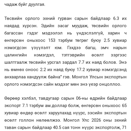
чадаж буйг дуулгая.
Төсвийн орлого эхний гурван сарын байдлаар 6.3 их
наядад хүрсэн. Эдийн засаг муудаж, төсвийн орлого
багассан гэдэг мэдээлэл нь үндэслэлгүй, харин ч
өнгөрсөн оныхоос 153 тэрбум төгрөг буюу 2.5 хувиар
нэмэгдсэн үзүүлэлт юм. Гэхдээ багш, эмч нарын
цалингийн нэмэгдэл, тэтгэврийн өсөлт зэргээс
шалтгаалж төсвийн урсгал зардал 7.7 их наяд болов. Энэ
нь өмнөх оноос 2.2 их наяд буюу 17.2 хувиар нэмэгдсэнд
анхаарлаа хандуулж байна” гэв. Монгол Улсын экспортын
орлого нэмэгдсэн сайн мэдээг мөн энэ үеэр онцоллоо.
Өөрөөр хэлбэл, тавдугаар сарын 06-ны өдрийн байдлаар
экспорт 7.1 тэрбум ам.доллар болж, өнгөрсөн оныхоос 65
хувиар өндөр өсөлт харуулахад нүүрс, зэсийн экспортын
өсөлт голлон нөлөөлжээ. Монгол Улс 2026 оны эхний
таван сарын байдлаар 40.5 сая тонн нүүрс экспортолж, 71