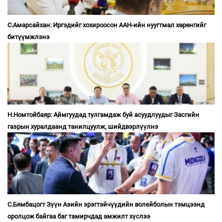
С.Амарсайхан: Иргэдийг хохироосон ААН-ийн нуугтмал хөрөнгийг
битүүмжлэнэ
Н.Номтойбаяр: Аймгуудад тулгамдаж буй асуудлуудыг Засгийн
газрын хуралдаанд танилцуулж, шийдвэрлүүлнэ
С.Бямбацогт Зүүн Азийн эрэгтэйчүүдийн волейболын тэмцээнд
оролцож байгаа баг тамирчдад амжилт хүслээ