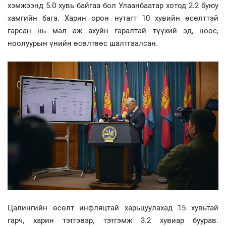
хэмжээнд 5.0 хувь байгаа бол Улаанбаатар хотод 2.2 буюу
хамгийн бага. Харин орон нутагт 10 хувийн өсөлттэй
гарсан нь мал аж ахуйн гаралтай түүхий эд, ноос,
ноолуурын үнийн өсөлтөөс шалтгаалсан.
Цалингийн өсөлт инфляцтай харьцуулахад 15 хувьтай
гарч, харин тэтгэвэр, тэтгэмж 3.2 хувиар буурав.