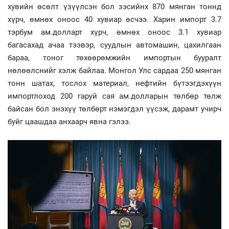
хувийн өсөлт үзүүлсэн бол зэсийнх 870 мянган тоннд
хүрч, өмнөх оноос 40 хувиар өсчээ. Харин импорт 3.7
тэрбум ам.долларт хүрч, өмнөх оноос 3.1 хувиар
багасахад ачаа тээвэр, суудлын автомашин, цахилгаан
бараа, тоног төхөөрөмжийн импортын бууралт
нөлөөлснийг хэлж байлаа. Монгол Улс сардаа 250 мянган
тонн шатах, тослох материал, нефтийн бүтээгдэхүүн
импортлоход 200 гаруй сая ам.долларын төлбөр төлж
байсан бол энэхүү төлбөрт нэмэгдэл үүсэж, дарамт учирч
буйг цаашдаа анхаарч явна гэлээ.