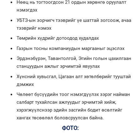
Нөөц нь тогтоогдсон 21 ордын хөрөнгө оруулалт
нэмэгдэх
УБТЗ-ын зорчигч тээврийг үе шаттай зогсоож, ачаа
тээврийг нэмэх
Төмрийн хүдрийг дотоодод худалдах
Газрын тосны компаниудын маргааныг эцэслэх
Эрдэнэбүрэн, Тавантолгой, Эгийн голын цахилгаан
станцуудын ажлыг эрчимтэй явуулах
Хүнсний хувьсгал, Цагаан алт хөтөлбөрийг тууштай
дэмжих
Чөлөөт бүсүүдийн тоог нэмэгдүүлэх зэрэг найман
салбарт тухайлсан ажлуудыг эрчимтэй хийж,
хэрэгжүүлснээр эдийн засгийн бодит өсөлтийг
хангах төсөөлөл боловсруулсан байна.
ФОТО: