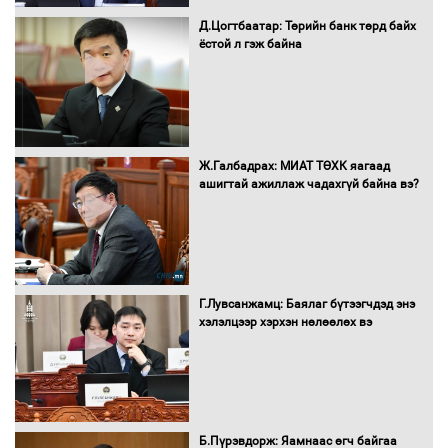
Д.Цогтбаатар: Төрийн банк төрд байх
ёстой л гэж байна
16 төрлийн эмийг нэг эх үүсвэрээс
худалдан авах журмыг баталлаа
Бүх шатанд хэмнэлтийн горимд
Ж.Галбадрах: МИАТ ТӨХК яагаад
шилжиж, найр наадам, зөвлөгөөн,
ашигтай ажиллаж чадахгүй байна вэ?
гадаад томилолтыг хориглолоо
Сайд нар төсвөө хэрхэн зарцуулах вэ?
Г.Лувсанжамц: Баялаг бүтээгчдэд энэ
хэлэлцээр хэрхэн нөлөөлөх вэ
Засгийн газрын ээлжит хуралдаан
болж байна
Б.Пүрэвдорж: Яамнаас өгч байгаа