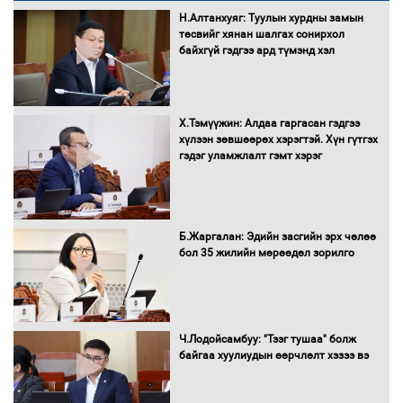
Автобензин, дизель түлшний онцгой
Н.Алтанхуяг: Туулын хурдны замын
албан татварыг тэглэлээ
төсвийг хянан шалгах сонирхол
байхгүй гэдгээ ард түмэнд хэл
Х.Тэмүүжин: Алдаа гаргасан гэдгээ
Санхүүгийн хэмнэлтийн горимд эрүүл
хүлээн зөвшөөрөх хэрэгтэй. Хүн гүтгэх
мэндийн салбар хамаарахгүй
гэдэг уламжлалт гэмт хэрэг
Нөөцийн махны худалдаа,
Б.Жаргалан: Эдийн засгийн эрх чөлөө
борлуулалтыг нээлттэй ил тод
бол 35 жилийн мөрөөдөл зорилго
болгоно
Монгол Улс “COP17”-д “Тал хээрийн
Ч.Лодойсамбуу: "Тээг тушаа" болж
төлөвлөгөө”-гөө танилцуулна
байгаа хуулиудын өөрчлөлт хэзээ вэ