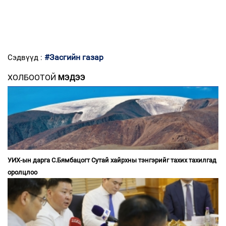
#Засгийн газар
Сэдвүүд :
ХОЛБООТОЙ
МЭДЭЭ
УИХ-ын дарга С.Бямбацогт Сутай хайрхны тэнгэрийг тахих тахилгад
оролцлоо