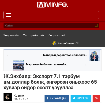
Toggle
navigation
Үндсэн сайт
Улс төрийн сайт
Спортын сайт
o
Улаанбаатар
C
Татварын дарамтаас чөлөөлөх...
Мэргэжлийн болон техникийн...
Ж.Энхбаяр: Экспорт 7.1 тэрбум
ам.доллар болж, өнгөрсөн оныхоос 65
хувиар өндөр өсөлт үзүүллээ
Kuzmo
ХУВААЛЦАХ
ЖИРГЭХ
2026-05-07