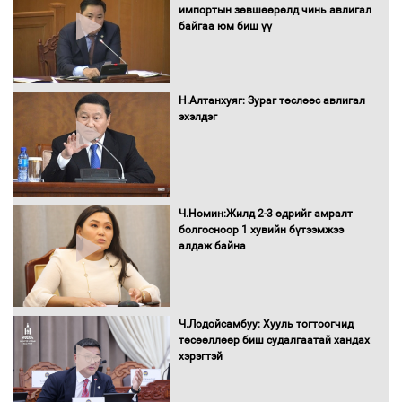
импортын зөвшөөрөлд чинь авлигал
байгаа юм биш үү
Автомашинд улсын дугаарын тэгш,
сондгойгоор шатахуун олгоно
Н.Алтанхуяг: Зураг төслөөс авлигал
эхэлдэг
Бага орлоготой иргэдийн орлогод
татвар ногдуулахгүй байх эрх зүйн
орчныг бүрдүүллээ
Ч.Номин:Жилд 2-3 өдрийг амралт
болгосноор 1 хувийн бүтээмжээ
алдаж байна
Хөшөө бүтсэн түүхийг өгүүлэх 7
баримт
Ч.Лодойсамбуу: Хууль тогтоогчид
төсөөллөөр биш судалгаатай хандах
хэрэгтэй
Хөвсгөл нуурын лусыг тахих төрийн