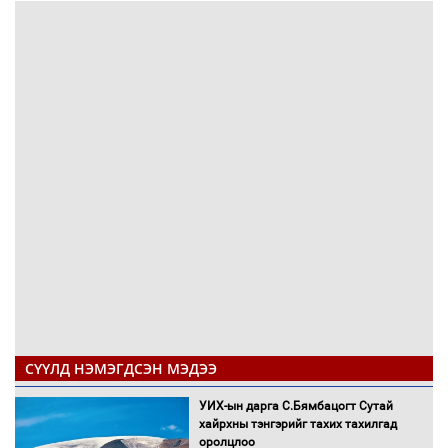
СҮҮЛД НЭМЭГДСЭН МЭДЭЭ
УИХ-ын дарга С.Бямбацогт Сутай
хайрхны тэнгэрийг тахих тахилгад
оролцлоо