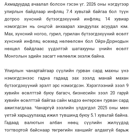
Ахмадуудад ачаалал болсон гэсэн үг. 2026 оны нэгдүгээр
улирлын байдлаар инфляц 7.4 хувьтай байгаа бол түүн
дотроо хүнсний бүтээгдэхүүний инфляц 14 хувиар
нэмэгдсэн нь онцгой анхаарал хандуулах асуудал юм.
Мах, хүнсний ногоо, гурил, гурилан бүтээгдэхүүний өсөлт
хүнсний инфляц өсөхөд нөлөөлсөн бол Ойрх-Дорнодын
нөхцөл байдлаас үүдэлтэй шатахууны үнийн өсөлт
Монголын эдийн засагт нөлөөлж эхэлж байна.
Улирлын чанартайгаар сүүлийн гурван сард махны үнэ
нэмэгдсэнээс гадна гадаад зах зээлд манай махан
бүтээгдэхүүний эрэлт эрс нэмэгдсэн. Хэрэглээний зээл 9
хувийн өсөлттэй буюу багасч, бизнесийн зээл 20 гаруй
хувийн өсөлттэй байгаа сайн мэдээ өнгөрсөн гурван сард
ажиглагдлаа. Чанаргүй зээлийн үлдэгдэл 2025 оны мөн
үетэй харьцуулахад ижил түвшинд буюу 5.1 хувьтай байна.
Гадаад валютын албан нөөц сүүлийн жилүүдэд
тогтвортой байснаар төгрөгийн ханшийг алдахгүй барьж