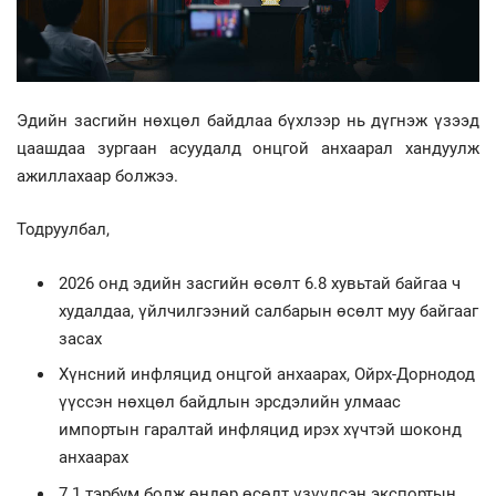
Эдийн засгийн нөхцөл байдлаа бүхлээр нь дүгнэж үзээд
цаашдаа зургаан асуудалд онцгой анхаарал хандуулж
ажиллахаар болжээ.
Тодруулбал,
2026 онд эдийн засгийн өсөлт 6.8 хувьтай байгаа ч
худалдаа, үйлчилгээний салбарын өсөлт муу байгааг
засах
Хүнсний инфляцид онцгой анхаарах, Ойрх-Дорнодод
үүссэн нөхцөл байдлын эрсдэлийн улмаас
импортын гаралтай инфляцид ирэх хүчтэй шоконд
анхаарах
7.1 тэрбум болж өндөр өсөлт үзүүлсэн экспортын