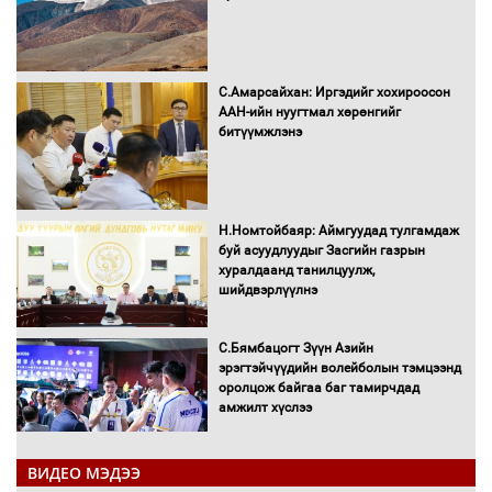
С.Амарсайхан: Иргэдийг хохироосон
ААН-ийн нуугтмал хөрөнгийг
битүүмжлэнэ
Н.Номтойбаяр: Аймгуудад тулгамдаж
буй асуудлуудыг Засгийн газрын
хуралдаанд танилцуулж,
шийдвэрлүүлнэ
С.Бямбацогт Зүүн Азийн
эрэгтэйчүүдийн волейболын тэмцээнд
оролцож байгаа баг тамирчдад
амжилт хүслээ
ВИДЕО МЭДЭЭ