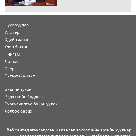
тахилгын ёслол боллоо
Нүүр хуудас
Улс төр
“Хар жагсаалт”-ын асуудлыг цэгцлэх
Эдийн засаг
чиглэлээр Монголбанкны удирдлагад
30 хоногийн хугацаатай үүрэг өглөө
Үзэл бодол
Нийгэм
Дэлхий
Спорт
Ерөнхий сайд Н.Учрал олимпиадын
Энтертайнмент
хүрээнд гарсан зардлыг шийдвэрлэж
өгөхөөр болов
Бидний тухай
Редакцийн бодлого
Сурталчилгаа байршуулах
Энэ намар 1-6 дугаар ангийн
хүүхдүүдэд сургуулийн автобус
Холбоо барих
үйлчилнэ
Веб сайтад агуулагдсан мэдээлэл зохиогчийн эрхийн хуулиар
хамгаалагдсан тул зөвшөөрөлгүй хуулбарлах хориотой