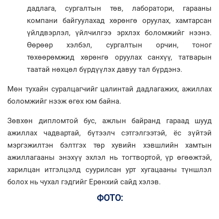
дадлага, сургалтын төв, лаборатори, гарааны
компани байгуулахад хөрөнгө оруулах, хамтарсан
үйлдвэрлэл, үйлчилгээ эрхлэх боломжийг нээнэ.​
Өөрөөр хэлбэл, сургалтын орчин, тоног
төхөөрөмжид хөрөнгө оруулах санхүү, татварын
таатай нөхцөл бүрдүүлэх давуу тал бүрдэнэ.
Мөн тухайн суралцагчийг цалинтай дадлагажих, ажиллах
боломжийг нээж өгөх юм байна.
Зөвхөн дипломтой бус, ажлын байранд гараад шууд
ажиллах чадвартай, бүтээлч сэтгэлгээтэй, ёс зүйтэй
мэргэжилтэн бэлтгэх төр хувийн хэвшлийн хамтын
ажиллагааны энэхүү эхлэл нь тогтвортой, үр өгөөжтэй,
харилцан итгэлцэлд суурилсан урт хугацааны түншлэл
болох нь чухал гэдгийг Ерөнхий сайд хэлэв.
ФОТО: