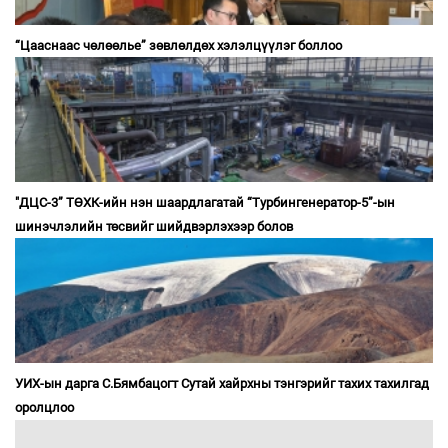
“Цааснаас чөлөөлье” зөвлөлдөх хэлэлцүүлэг боллоо
"ДЦС-3” ТӨХК-ийн нэн шаардлагатай “Турбингенератор-5”-ын
шинэчлэлийн төсвийг шийдвэрлэхээр болов
УИХ-ын дарга С.Бямбацогт Сутай хайрхны тэнгэрийг тахих тахилгад
оролцлоо