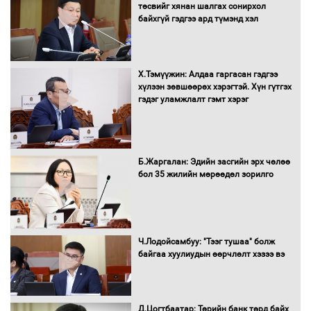
ААН-ийн нуугтмал хөрөнгийг
төсвийг хянан шалгах сонирхол
битүүмжлэнэ
байхгүй гэдгээ ард түмэнд хэл
Х.Тэмүүжин: Алдаа гаргасан гэдгээ
Н.Номтойбаяр: Аймгуудад тулгамдаж
хүлээн зөвшөөрөх хэрэгтэй. Хүн гүтгэх
буй асуудлуудыг Засгийн газрын
гэдэг уламжлалт гэмт хэрэг
хуралдаанд танилцуулж,
шийдвэрлүүлнэ
С.Бямбацогт Зүүн Азийн
Б.Жаргалан: Эдийн засгийн эрх чөлөө
эрэгтэйчүүдийн волейболын тэмцээнд
бол 35 жилийн мөрөөдөл зорилго
оролцож байгаа баг тамирчдад
амжилт хүслээ
Ч.Лодойсамбуу: "Тээг тушаа" болж
байгаа хуулиудын өөрчлөлт хэзээ вэ
Автобензин, дизель түлшний онцгой
албан татварыг тэглэлээ
Д.Цогтбаатар: Төрийн банк төрд байх