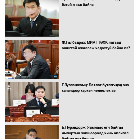
ёстой л гэж байна
Санхүүгийн хэмнэлтийн горимд эрүүл
мэндийн салбар хамаарахгүй
Ж.Галбадрах: МИАТ ТӨХК яагаад
ашигтай ажиллаж чадахгүй байна вэ?
Нөөцийн махны худалдаа,
борлуулалтыг нээлттэй ил тод
болгоно
Г.Лувсанжамц: Баялаг бүтээгчдэд энэ
Монгол Улс “COP17”-д “Тал хээрийн
хэлэлцээр хэрхэн нөлөөлөх вэ
төлөвлөгөө”-гөө танилцуулна
16 төрлийн эмийг нэг эх үүсвэрээс
худалдан авах журмыг баталлаа
Б.Пүрэвдорж: Яамнаас өгч байгаа
импортын зөвшөөрөлд чинь авлигал
байгаа юм биш үү