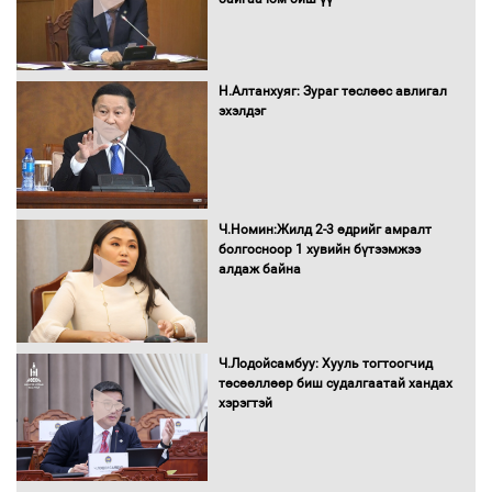
Бүх шатанд хэмнэлтийн горимд
шилжиж, найр наадам, зөвлөгөөн,
Н.Алтанхуяг: Зураг төслөөс авлигал
гадаад томилолтыг хориглолоо
эхэлдэг
Сайд нар төсвөө хэрхэн зарцуулах вэ?
Ч.Номин:Жилд 2-3 өдрийг амралт
болгосноор 1 хувийн бүтээмжээ
алдаж байна
Засгийн газрын ээлжит хуралдаан
болж байна
Ч.Лодойсамбуу: Хууль тогтоогчид
төсөөллөөр биш судалгаатай хандах
хэрэгтэй
Автомашинд улсын дугаарын тэгш,
сондгойгоор шатахуун олгоно