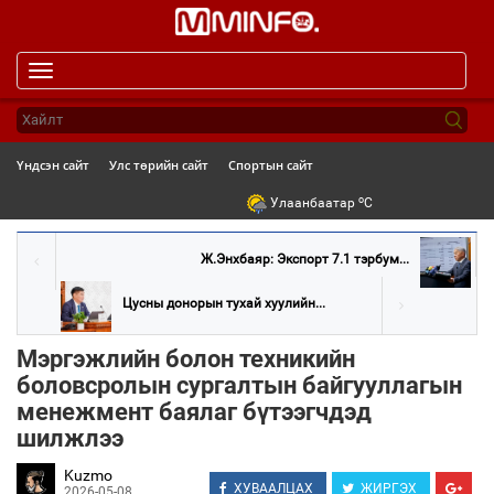
Toggle
navigation
Үндсэн сайт
Улс төрийн сайт
Спортын сайт
o
Улаанбаатар
C
Ж.Энхбаяр: Экспорт 7.1 тэрбум...
Цусны донорын тухай хуулийн...
Мэргэжлийн болон техникийн
боловсролын сургалтын байгууллагын
менежмент баялаг бүтээгчдэд
шилжлээ
Kuzmo
ХУВААЛЦАХ
ЖИРГЭХ
2026-05-08