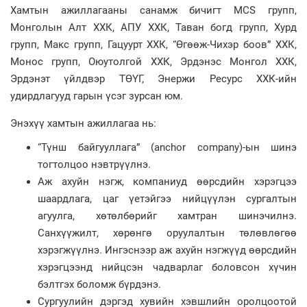
Хамтын ажиллагааны санамж бичигт MCS групп,
Монголын Алт ХХК, АПУ ХХК, Таван богд групп, Хурд
групп, Макс групп, Гацуурт ХХК, “Өгөөж-Чихэр боов” ХХК,
Монос групп, Оюутолгой ХХК, Эрдэнэс Монгол ХХК,
Эрдэнэт үйлдвэр ТӨҮГ, Энержи Ресурс ХХК-ийн
удирдлагууд гарын үсэг зурсан юм.
Энэхүү хамтын ажиллагаа нь:
“Түнш байгууллага” (anchor company)-ын шинэ
тогтолцоо нэвтрүүлнэ.
Аж ахуйн нэгж, компаниуд өөрсдийн хэрэгцээ
шаардлага, цаг үетэйгээ нийцүүлэн сургалтын
агуулга, хөтөлбөрийг хамтран шинэчилнэ.
Санхүүжилт, хөрөнгө оруулалтын төлөвлөгөө
хэрэгжүүлнэ. Ингэснээр аж ахуйн нэгжүүд өөрсдийн
хэрэгцээнд нийцсэн чадварлаг боловсон хүчин
бэлтгэх боломж бүрдэнэ.
Сургуулийн дэргэд хувийн хэвшлийн оролцоотой