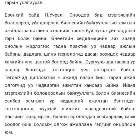
гарын үсэг зурав.
Ерөнхий сайд Н.Учрал: Өнөөдөр бид мэргэжлийн
боловсрол, үйлдвэрлэл, бизнесийн байгууллагын хамтын
ажиллагааны шинэ эхлэлийг тавьж буй чухал үйл явдлын
гэрч болж байна. Өнөөгийн хөдөлмөрийн зах зээлд
онолын мэдлэгээс гадна практик ур чадвар, ажлын
байрны дадлага, шинэ технологид дасан зохицох чадвар
хамгийн үнэ цэнтэй болоод байна. Сургууль дангаараа ур
чадвар бэлтгэдэг тогтолцоо үеэ өнгөрөөж байна.
Төгсөгчид дипломтой ч ажилд бэлэн биш, харин ажил
олгогчид ур чадвартай ажилтан хайсаар байна. Иймд
мэргэжлийн боловсролын байгууллага болон бизнесийн
салбар хамтран ур чадвартай ажилтан бэлтгэдэг
тогтолцоонд шуурхай шилжих шаардлагатай байна.
Засгийн газар иргэн, бизнес эрхлэгчдээ хязгаарлаж, хааж
боодог биш боломж олгож ажиллана гэдгийг онцолсон
юм.