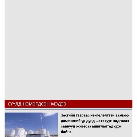
СҮҮЛД НЭМЭГДСЭН МЭДЭЭ
Засгийн газраас хөнгөлөлттэй зээлээр
дэмжсэний үр дүнд шатахуун хадгалах
савнууд эхнээсээ ашиглалтад орж
байна