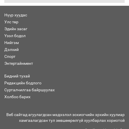
Нүүр хуудас
Улс төр
Бага орлоготой иргэдийн орлогод
Эдийн засаг
татвар ногдуулахгүй байх эрх зүйн
Үзэл бодол
орчныг бүрдүүллээ
Нийгэм
Дэлхий
Спорт
Энтертайнмент
Хөшөө бүтсэн түүхийг өгүүлэх 7
баримт
Бидний тухай
Редакцийн бодлого
Сурталчилгаа байршуулах
Холбоо барих
Хөвсгөл нуурын лусыг тахих төрийн
тахилгын ёслол боллоо
Веб сайтад агуулагдсан мэдээлэл зохиогчийн эрхийн хуулиар
хамгаалагдсан тул зөвшөөрөлгүй хуулбарлах хориотой