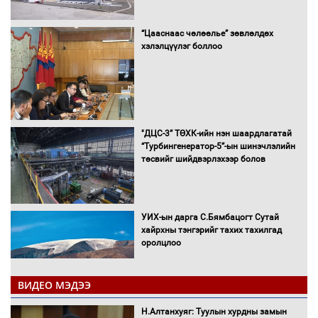
“Цааснаас чөлөөлье” зөвлөлдөх
хэлэлцүүлэг боллоо
"ДЦС-3” ТӨХК-ийн нэн шаардлагатай
“Турбингенератор-5”-ын шинэчлэлийн
төсвийг шийдвэрлэхээр болов
УИХ-ын дарга С.Бямбацогт Сутай
хайрхны тэнгэрийг тахих тахилгад
оролцлоо
ВИДЕО МЭДЭЭ
С.Амарсайхан: Иргэдийг хохироосон
Н.Алтанхуяг: Туулын хурдны замын