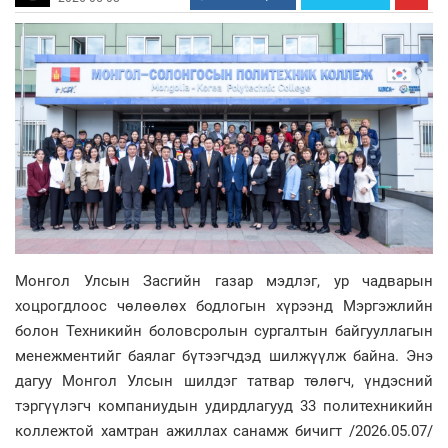
Монгол Улсын Засгийн газар мэдлэг, ур чадварын
хоцрогдлоос чөлөөлөх бодлогын хүрээнд Мэргэжлийн
болон Техникийн боловсролын сургалтын байгууллагын
менежментийг баялаг бүтээгчдэд шилжүүлж байна. Энэ
дагуу Монгол Улсын шилдэг татвар төлөгч, үндэсний
тэргүүлэгч компаниудын удирдлагууд 33 политехникийн
коллежтой хамтран ажиллах санамж бичигт /2026.05.07/