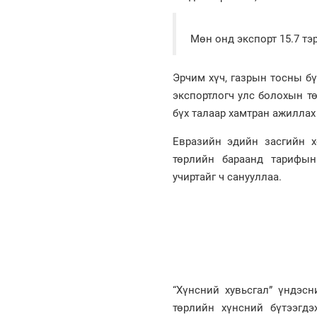
Мөн онд экспорт 15.7 тэр
Эрчим хүч, газрын тосны бү
экспортлогч улс болохын тө
бүх талаар хамтран ажиллах
Евразийн эдийн засгийн х
төрлийн бараанд тарифын
учиртайг ч санууллаа.
“Хүнсний хувьсгал” үндэсн
төрлийн хүнсний бүтээгд