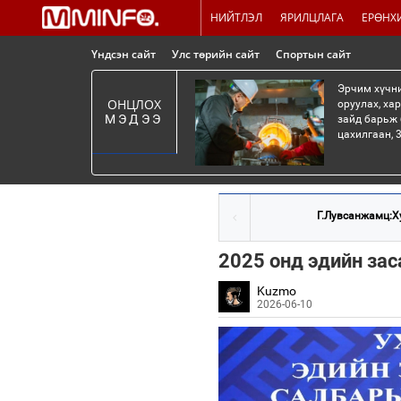
НИЙТЛЭЛ
ЯРИЛЦЛАГА
ЕРӨНХ
Үндсэн сайт
Улс төрийн сайт
Спортын сайт
Эрчим хүчни
ОНЦЛОХ
оруулах, ха
МЭДЭЭ
зайд барьж 
цахилгаан, 3
Г.Лувсанжамц:Ху
2025 онд эдийн заса
Kuzmo
2026-06-10