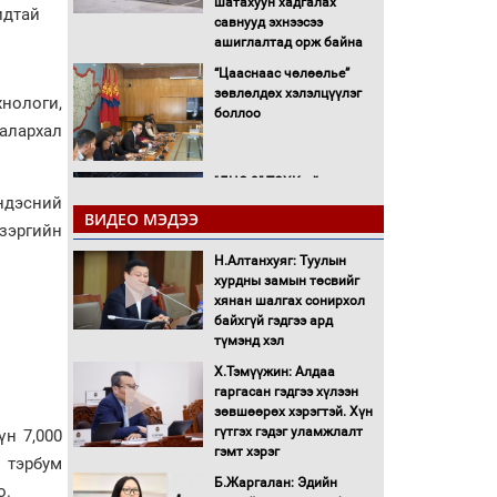
шатахуун хадгалах
идтай
савнууд эхнээсээ
ашиглалтад орж байна
“Цааснаас чөлөөлье”
зөвлөлдөх хэлэлцүүлэг
нологи,
боллоо
талархал
"ДЦС-3” ТӨХК-ийн нэн
ндэсний
шаардлагатай
ВИДЕО МЭДЭЭ
“Турбингенератор-5”-ын
 зэргийн
шинэчлэлийн төсвийг
Н.Алтанхуяг: Туулын
шийдвэрлэхээр болов
хурдны замын төсвийг
УИХ-ын дарга
хянан шалгах сонирхол
С.Бямбацогт Сутай
байхгүй гэдгээ ард
хайрхны тэнгэрийг тахих
түмэнд хэл
тахилгад оролцлоо
Х.Тэмүүжин: Алдаа
С.Амарсайхан: Иргэдийг
гаргасан гэдгээ хүлээн
хохироосон ААН-ийн
зөвшөөрөх хэрэгтэй. Хүн
нуугтмал хөрөнгийг
гүтгэх гэдэг уламжлалт
үн 7,000
битүүмжлэнэ
гэмт хэрэг
 тэрбум
Б.Жаргалан: Эдийн
Н.Номтойбаяр:
о.