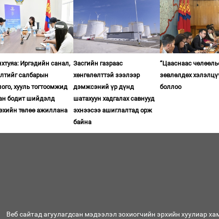
хтуяа: Иргэдийн санал,
Засгийн газраас
“Цааснаас чөлөөль
элтийг салбарын
хөнгөлөлттэй зээлээр
зөвлөлдөх хэлэлцү
ого, хууль тогтоомжид
дэмжсэний үр дүнд
боллоо
ган бодит шийдэлд
шатахуун хадгалах савнууд
гэхийн төлөө ажиллана
эхнээсээ ашиглалтад орж
байна
Веб сайтад агуулагдсан мэдээлэл зохиогчийн эрхийн хуулиар ха