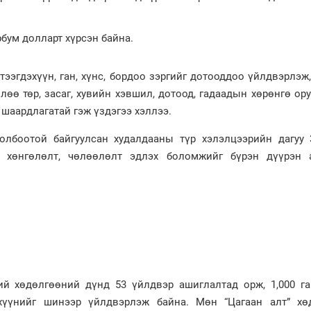
бум долларт хүрсэн байна. ​
тээгдэхүүн, ган, хүнс, бордоо зэргийг дотооддоо үйлдвэрлэж
лөө төр, засаг, хувийн хэвшил, дотоод, гадаадын хөрөнгө ор
 шаардлагатай гэж үздэгээ хэллээ.
олбоотой байгуулсан худалдааны түр хэлэлцээрийн дагуу 
 хөнгөлөлт, чөлөөлөлт эдлэх боломжийг бүрэн дүүрэн 
ий хөдөлгөөний дүнд 53 үйлдвэр ашиглалтад орж, 1,000 га
эхүүнийг шинээр үйлдвэрлэж байна. Мөн “Цагаан алт” хө