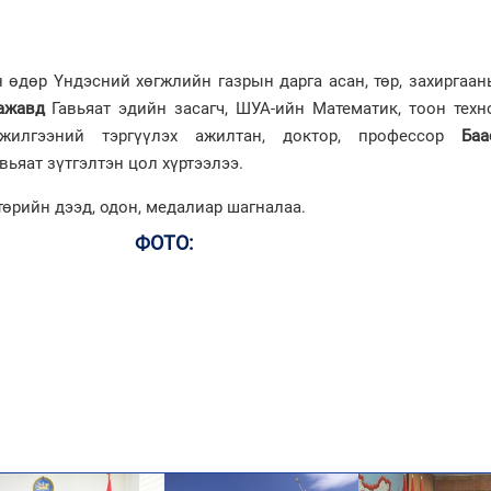
н өдөр Үндэсний хөгжлийн газрын дарга асан, төр, захиргаа
ажавд
Гавьяат эдийн засагч, ШУА-ийн Математик, тоон техн
жилгээний тэргүүлэх ажилтан, доктор, профессор
Баа
ьяат зүтгэлтэн цол хүртээлээ.
өрийн дээд, одон, медалиар шагналаа.
ФОТО: