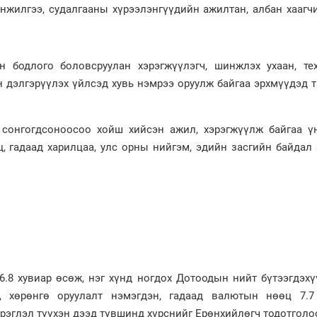
инжилгээ, судалгааны хүрээлэнгүүдийн ажилтан, албан хаагч
н бодлого боловсруулан хэрэгжүүлэгч, шинжлэх ухаан, тех
н дэлгэрүүлэх үйлсэд хувь нэмрээ оруулж байгаа эрхмүүдэд 
р сонгогдсоноосоо хойш хийсэн ажил, хэрэгжүүлж байгаа ү
ц, гадаад харилцаа, улс орны нийгэм, эдийн засгийн байдал
6.8 хувиар өсөж, нэг хүнд ногдох Дотоодын нийт бүтээгдэхү
а, хөрөнгө оруулалт нэмэгдэн, гадаад валютын нөөц 7.7
рэглэл түүхэн дээд түвшинд хүрснийг Ерөнхийлөгч тодотголо