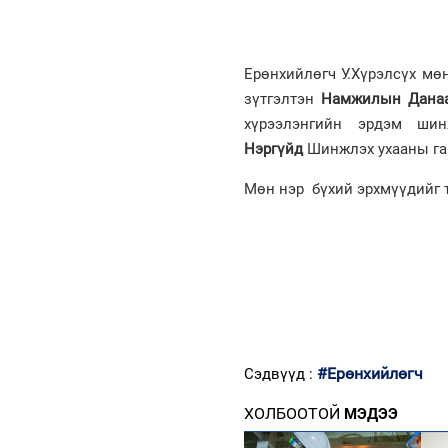
Ерөнхийлөгч У.Хүрэлсүх мө
зүтгэлтэн
Намжилын Дана
хүрээлэнгийн эрдэм шин
Нэргүйд
Шинжлэх ухааны гав
Мөн нэр бүхий эрхмүүдийг т
#Ерөнхийлөгч
Сэдвүүд :
ХОЛБООТОЙ
МЭДЭЭ