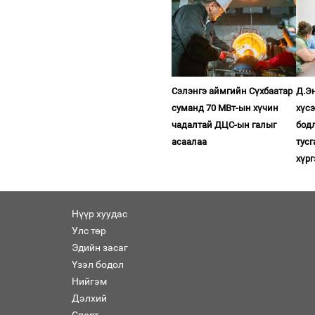
Сэлэнгэ аймгийн Сүхбаатар
Д.Эн
суманд 70 МВт-ын хүчин
хүс
чадалтай ДЦС-ын галыг
бодл
асаалаа
тус
хүр
Нүүр хуудас
Улс төр
Эдийн засаг
Үзэл бодол
Нийгэм
Дэлхий
Спорт