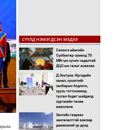
СҮҮЛД НЭМЭГДСЭН МЭДЭЭ
Сэлэнгэ аймгийн
Сүхбаатар суманд 70
МВт-ын хүчин чадалтай
ДЦС-ын галыг асаалаа
Д.Энхтуяа: Иргэдийн
санал, хүсэлтийг
салбарын бодлого,
хууль тогтоомжид
тусган бодит шийдэлд
хүргэхийн төлөө
ажиллана
Засгийн газраас
хөнгөлөлттэй зээлээр
дэмжсэний үр дүнд
арьяа