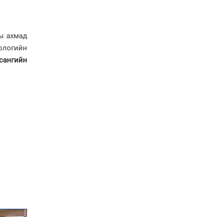
Автомашинд улсын
дугаарын тэгш,
сондгойгоор шатахуун
олгоно
ны ахмад
ологийн
Бага орлоготой
иргэдийн орлогод
сангийн
татвар ногдуулахгүй
байх эрх зүйн орчныг
бүрдүүллээ
Хөшөө бүтсэн түүхийг
өгүүлэх 7 баримт
Хөвсгөл нуурын лусыг
тахих төрийн тахилгын
ёслол боллоо
“Хар жагсаалт”-ын
асуудлыг цэгцлэх
чиглэлээр
Монголбанкны
удирдлагад 30 хоногийн
хугацаатай үүрэг өглөө