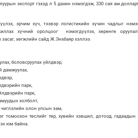
уурын экспорт гэхэд л 5 дахин нэмэгдэж, 330 сая ам.доллар
үүлэх, эрчим хүч, тээвэр логистикийн хүчин чадлыг нэмэг
иллах хүчний оролцоог нэмэгдүүлэх, хөрөнгө оруулал
 засаг, хөгжлийн сайд Ж.Энхбаяр хэллээ.
лах, боловсруулах үйлдвэр,
й дамжуулах,
лдвэр,
лдвэрийн парк,
йлдвэрийн парк,
амуудын холболт,
 чиглэлийн олон улсын зам,
 томоохон төслийг төр, хувийн хэвшил, дотоод, гадаадын 
эх юм байна.