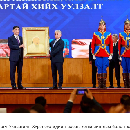
гч Ухнаагийн Хүрэлсүх Эдийн засаг, хөгжлийн яам болон х