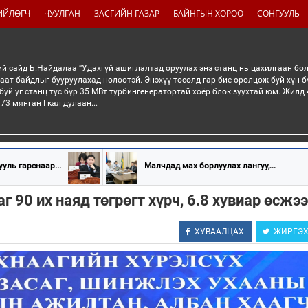
ИЙЛӨГЧ
ЧУУЛГАН
ЗАСГИЙН ГАЗАР
БАЙНГЫН ХОРОО
СОНГУУЛЬ
й сайд Б.Найдалаа “Удахгүй ашиглалтад оруулах энэ станц нь цахилгаан бо
раат байдлыг бууруулахад нөлөөтэй. Энэхүү төсөлд гар бие оролцож буй хүн б
буй уг станц тус бүр 35 МВт турбингенератортай хоёр блок зуухтай юм. Жилд 4
73 мянган Гкал дулаан...
уль гарснаар...
Малчдад мах борлуулах лангуу,...
г 90 их наяд төгрөгт хүрч, 6.8 хувиар өсжээ
ХУВААЛЦАХ
ЖИРГЭ