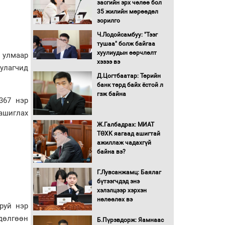
засгийн эрх чөлөө бол
Аймгуудад тулгамдаж
35 жилийн мөрөөдөл
буй асуудлуудыг
зорилго
Засгийн газрын
хуралдаанд танилцуулж,
Ч.Лодойсамбуу: "Тээг
шийдвэрлүүлнэ
тушаа" болж байгаа
хуулиудын өөрчлөлт
, улмаар
С.Бямбацогт Зүүн Азийн
хэзээ вэ
эрэгтэйчүүдийн
уулагчид
волейболын тэмцээнд
Д.Цогтбаатар: Төрийн
оролцож байгаа баг
банк төрд байх ёстой л
тамирчдад амжилт
гэж байна
367 нэр
хүслээ
ашиглах
Автобензин, дизель
түлшний онцгой албан
Ж.Галбадрах: МИАТ
татварыг тэглэлээ
ТӨХК яагаад ашигтай
ажиллаж чадахгүй
байна вэ?
Санхүүгийн хэмнэлтийн
горимд эрүүл мэндийн
Г.Лувсанжамц: Баялаг
салбар хамаарахгүй
бүтээгчдэд энэ
хэлэлцээр хэрхэн
Нөөцийн махны
нөлөөлөх вэ
руй нэр
худалдаа, борлуулалтыг
нээлттэй ил тод болгоно
дөлгөөн
Б.Пүрэвдорж: Яамнаас