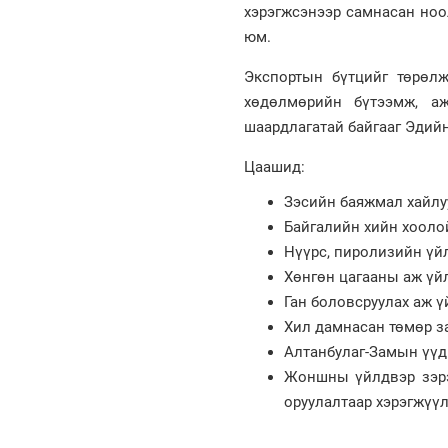
хэрэгжсэнээр самнасан ноол
юм.
Экспортын бүтцийг төрөлж
хөдөлмөрийн бүтээмж, аж
шаардлагатай байгааг Эдийн
Цаашид:
Зэсийн баяжмал хайлуу
Байгалийн хийн хооло
Нүүрс, пиролизийн үй
Хөнгөн цагааны аж үй
Ган боловсруулах аж ү
Хил дамнасан төмөр з
Алтанбулаг-Замын үүд
Жоншны үйлдвэр зэрэг
оруулалтаар хэрэгжүүл