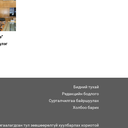
Ерөнхий сайд Н.Учрал
олимпиадын хүрээнд
гарсан зардлыг
шийдвэрлэж өгөхөөр
болов
Энэ намар 1-6 дугаар
е”
ангийн хүүхдүүдэд
үлэг
сургуулийн автобус
үйлчилнэ
Аймгуудад баригдаж
буй ДЦС-ын төслийг
үргэлжүүлэх чиглэл
өглөө
Улсын хэмжээнд АИ-92
Бидний тухай
автобензиний 17
хоногийн нөөцтэй байна
Редакцийн бодлого
Сурталчилгаа байршуулах
Холбоо барих
Н.Номтойбаяр: Эрт
сэрэмжлүүлэх
тогтолцоо, шинэ
мгаалагдсан тул зөвшөөрөлгүй хуулбарлах хориотой
технологи гамшгийн