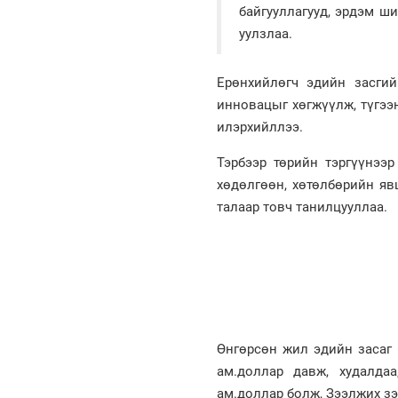
байгууллагууд, эрдэм ш
уулзлаа.
Ерөнхийлөгч эдийн засгий
инновацыг хөгжүүлж, түгээ
илэрхийллээ.
Тэрбээр төрийн тэргүүнээ
хөдөлгөөн, хөтөлбөрийн яв
талаар товч танилцууллаа.
Өнгөрсөн жил эдийн засаг 
ам.доллар давж, худалда
ам.доллар болж, Зээлжих зэ