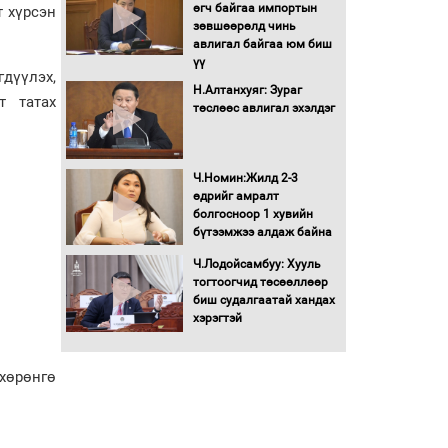
өгч байгаа импортын
т хүрсэн
зөвшөөрөлд чинь
Монгол Улс “COP17”-д
авлигал байгаа юм биш
“Тал хээрийн
үү
төлөвлөгөө”-гөө
дүүлэх,
танилцуулна
Н.Алтанхуяг: Зураг
т татах
төслөөс авлигал эхэлдэг
16 төрлийн эмийг нэг эх
үүсвэрээс худалдан авах
журмыг баталлаа
Ч.Номин:Жилд 2-3
Бүх шатанд хэмнэлтийн
өдрийг амралт
горимд шилжиж, найр
болгосноор 1 хувийн
наадам, зөвлөгөөн,
бүтээмжээ алдаж байна
гадаад томилолтыг
Ч.Лодойсамбуу: Хууль
хориглолоо
тогтоогчид төсөөллөөр
Сайд нар төсвөө хэрхэн
биш судалгаатай хандах
зарцуулах вэ?
хэрэгтэй
хөрөнгө
Засгийн газрын ээлжит
хуралдаан болж байна