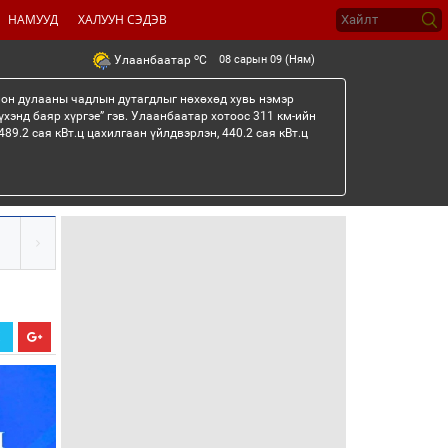
НАМУУД
ХАЛУУН СЭДЭВ
o
08 сарын 09 (Ням)
Улаанбаатар
C
лон дулааны чадлын дутагдлыг нөхөхөд хувь нэмэр
үхэнд баяр хүргэе” гэв. Улаанбаатар хотоос 311 км-ийн
89.2 сая кВт.ц цахилгаан үйлдвэрлэн, 440.2 сая кВт.ц
Х