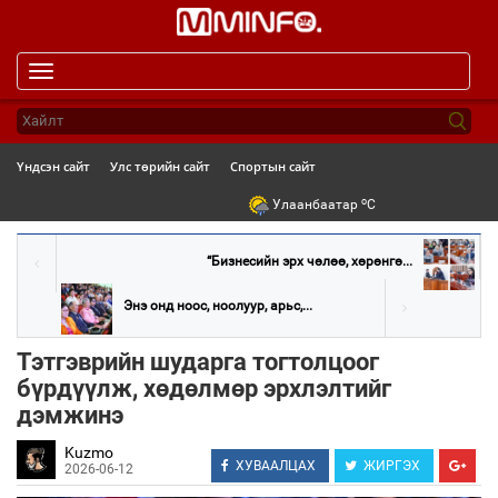
Toggle
navigation
Үндсэн сайт
Улс төрийн сайт
Спортын сайт
o
Улаанбаатар
C
“Бизнесийн эрх чөлөө, хөрөнгө...
Энэ онд ноос, ноолуур, арьс,...
Тэтгэврийн шударга тогтолцоог
бүрдүүлж, хөдөлмөр эрхлэлтийг
дэмжинэ
Kuzmo
ХУВААЛЦАХ
ЖИРГЭХ
2026-06-12