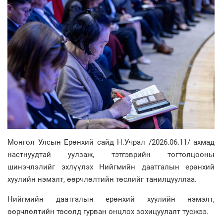
Монгол Улсын Ерөнхий сайд Н.Учрал /2026.06.11/ ахмад
настнуудтай уулзаж, тэтгэврийн тогтолцооны
шинэчлэлийг эхлүүлэх Нийгмийн даатгалын ерөнхий
хуулийн нэмэлт, өөрчлөлтийн төслийг танилцууллаа.
Нийгмийн даатгалын ерөнхий хуулийн нэмэлт,
өөрчлөлтийн төсөлд гурван онцлох зохицуулалт тусжээ.