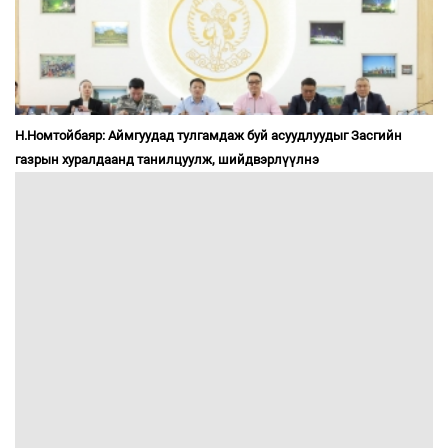
Н.Номтойбаяр: Аймгуудад тулгамдаж буй асуудлуудыг Засгийн
газрын хуралдаанд танилцуулж, шийдвэрлүүлнэ