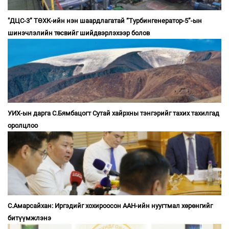
"ДЦС-3” ТӨХК-ийн нэн шаардлагатай “Турбингенератор-5”-ын
шинэчлэлийн төсвийг шийдвэрлэхээр болов
УИХ-ын дарга С.Бямбацогт Сутай хайрхны тэнгэрийг тахих тахилгад
оролцлоо
С.Амарсайхан: Иргэдийг хохироосон ААН-ийн нуугтмал хөрөнгийг
битүүмжлэнэ