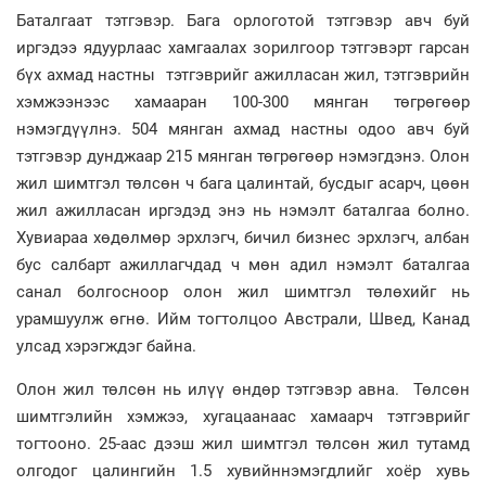
Баталгаат тэтгэвэр. Бага орлоготой тэтгэвэр авч буй
иргэдээ ядуурлаас хамгаалах зорилгоор тэтгэвэрт гарсан
бүх ахмад настны тэтгэврийг ажилласан жил, тэтгэврийн
хэмжээнээс хамааран 100-300 мянган төгрөгөөр
нэмэгдүүлнэ. 504 мянган ахмад настны одоо авч буй
тэтгэвэр дунджаар 215 мянган төгрөгөөр нэмэгдэнэ. Олон
жил шимтгэл төлсөн ч бага цалинтай, бусдыг асарч, цөөн
жил ажилласан иргэдэд энэ нь нэмэлт баталгаа болно.
Хувиараа хөдөлмөр эрхлэгч, бичил бизнес эрхлэгч, албан
бус салбарт ажиллагчдад ч мөн адил нэмэлт баталгаа
санал болгосноор олон жил шимтгэл төлөхийг нь
урамшуулж өгнө. Ийм тогтолцоо Австрали, Швед, Канад
улсад хэрэгждэг байна.
Олон жил төлсөн нь илүү өндөр тэтгэвэр авна. Төлсөн
шимтгэлийн хэмжээ, хугацаанаас хамаарч тэтгэврийг
тогтооно. 25-аас дээш жил шимтгэл төлсөн жил тутамд
олгодог цалингийн 1.5 хувийннэмэгдлийг хоёр хувь