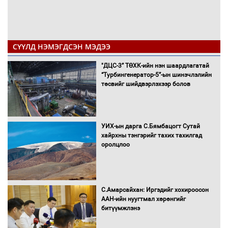
СҮҮЛД НЭМЭГДСЭН МЭДЭЭ
"ДЦС-3” ТӨХК-ийн нэн шаардлагатай
“Турбингенератор-5”-ын шинэчлэлийн
төсвийг шийдвэрлэхээр болов
УИХ-ын дарга С.Бямбацогт Сутай
хайрхны тэнгэрийг тахих тахилгад
оролцлоо
С.Амарсайхан: Иргэдийг хохироосон
ААН-ийн нуугтмал хөрөнгийг
битүүмжлэнэ