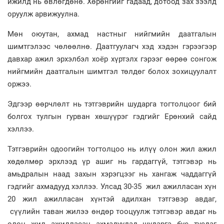
ижилд нь өвлөгдөнө. Хөрөнгийг гадаад, дотоод зах зээлд
оруулж арвижуулна.
Мөн оюутан, ахмад настныг нийгмийн даатгалын
шимтгэлээс чөлөөлнө. Даатгуулагч хэд хэдэн гэрээгээр
давхар ажил эрхэлбэл хоёр хүртэлх гэрээг өөрөө сонгож
нийгмийн даатгалын шимтгэл төлдөг болох зохицуулалт
оржээ.
Эдгээр өөрчлөлт нь тэтгэврийн шударга тогтолцоог бий
болгох тулгын гурван хөшүүрэг гэдгийг Ерөнхий сайд
хэллээ.
Тэтгэврийн одоогийн тогтолцоо нь илүү олон жил ажил
хөдөлмөр эрхлээд үр ашиг нь гардаггүй, тэтгэвэр нь
амьдралын наад захын хэрэгцээг нь хангаж чаддаггүй
гэдгийг ахмадууд хэллээ. Улсад 30-35 жил ажилласан хүн
20 жил ажилласан хүнтэй адилхан тэтгэвэр авдаг,
сүүлийн таван жилээ өндөр тооцуулж тэтгэвэр авдаг нь