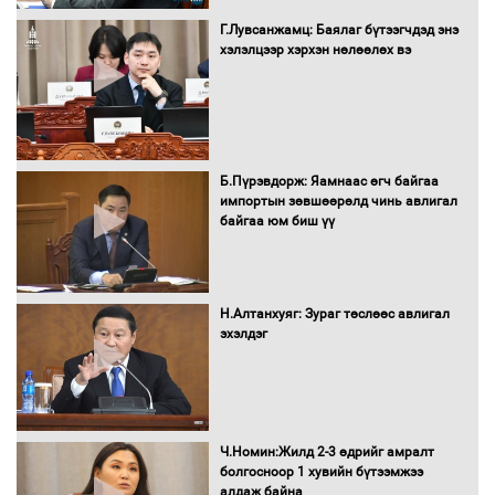
Бүх шатанд хэмнэлтийн горимд
шилжиж, найр наадам, зөвлөгөөн,
Г.Лувсанжамц: Баялаг бүтээгчдэд энэ
гадаад томилолтыг хориглолоо
хэлэлцээр хэрхэн нөлөөлөх вэ
Сайд нар төсвөө хэрхэн зарцуулах вэ?
Б.Пүрэвдорж: Яамнаас өгч байгаа
импортын зөвшөөрөлд чинь авлигал
байгаа юм биш үү
Засгийн газрын ээлжит хуралдаан
болж байна
Н.Алтанхуяг: Зураг төслөөс авлигал
эхэлдэг
Автомашинд улсын дугаарын тэгш,
сондгойгоор шатахуун олгоно
Ч.Номин:Жилд 2-3 өдрийг амралт
болгосноор 1 хувийн бүтээмжээ
алдаж байна