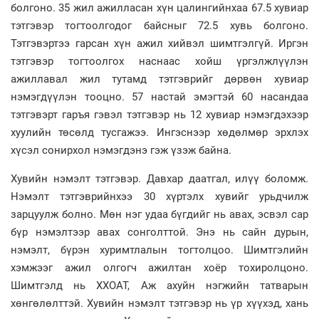
болгоно. 35 жил ажилласан хүн цалингийнхаа 67.5 хувиар
тэтгэвэр тогтоолгодог байсныг 72.5 хувь болгоно.
Тэтгэвэртээ гарсан хүн ажил хийвэл шимтгэлгүй. Иргэн
тэтгэвэр тогтоолгох наснаас хойш үргэлжлүүлэн
ажиллавал жил тутамд тэтгэврийг дөрвөн хувиар
нэмэгдүүлэн тооцно. 57 настай эмэгтэй 60 насандаа
тэтгэвэрт гаръя гэвэл тэтгэвэр нь 12 хувиар нэмэгдэхээр
хуулийн төсөлд тусгажээ. Ингэснээр хөдөлмөр эрхлэх
хүсэл сонирхол нэмэгдэнэ гэж үзэж байна.
Хувийн нэмэлт тэтгэвэр. Давхар даатгал, илүү боломж.
Нэмэлт тэтгэврийнхээ 30 хүртэлх хувийг урьдчилж
зарцуулж болно. Мөн нэг удаа бүгдийг нь авах, эсвэл сар
бүр нэмэлтээр авах сонголттой. Энэ нь сайн дурын,
нэмэлт, бүрэн хуримтлалын тогтолцоо. Шимтгэлийн
хэмжээг ажил олгогч ажилтан хоёр тохиролцоно.
Шимтгэлд нь ХХОАТ, Аж ахуйн нэгжийн татварын
хөнгөлөлттэй. Хувийн нэмэлт тэтгэвэр нь үр хүүхэд, хань