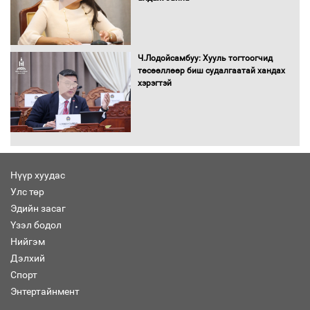
Бага орлоготой иргэдийн орлогод
татвар ногдуулахгүй байх эрх зүйн
орчныг бүрдүүллээ
Ч.Лодойсамбуу: Хууль тогтоогчид
төсөөллөөр биш судалгаатай хандах
хэрэгтэй
Хөшөө бүтсэн түүхийг өгүүлэх 7
баримт
Нүүр хуудас
Улс төр
Хөвсгөл нуурын лусыг тахих төрийн
тахилгын ёслол боллоо
Эдийн засаг
Үзэл бодол
Нийгэм
Дэлхий
Спорт
“Хар жагсаалт”-ын асуудлыг цэгцлэх
Энтертайнмент
чиглэлээр Монголбанкны удирдлагад
30 хоногийн хугацаатай үүрэг өглөө