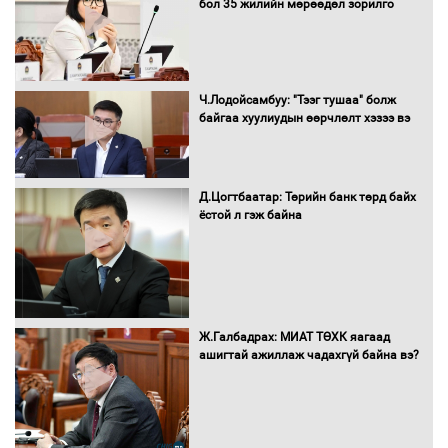
бол 35 жилийн мөрөөдөл зорилго
Нөөцийн махны худалдаа,
Ч.Лодойсамбуу: "Тээг тушаа" болж
борлуулалтыг нээлттэй ил тод
байгаа хуулиудын өөрчлөлт хэзээ вэ
болгоно
Д.Цогтбаатар: Төрийн банк төрд байх
ёстой л гэж байна
Монгол Улс “COP17”-д “Тал хээрийн
төлөвлөгөө”-гөө танилцуулна
16 төрлийн эмийг нэг эх үүсвэрээс
Ж.Галбадрах: МИАТ ТӨХК яагаад
худалдан авах журмыг баталлаа
ашигтай ажиллаж чадахгүй байна вэ?