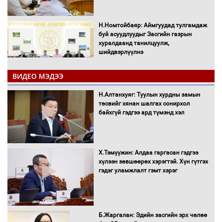
Н.Номтойбаяр: Аймгуудад тулгамдаж
буй асуудлуудыг Засгийн газрын
хуралдаанд танилцуулж,
шийдвэрлүүлнэ
ВИДЕО МЭДЭЭ
С.Бямбацогт Зүүн Азийн
эрэгтэйчүүдийн волейболын тэмцээнд
Н.Алтанхуяг: Туулын хурдны замын
оролцож байгаа баг тамирчдад
төсвийг хянан шалгах сонирхол
амжилт хүслээ
байхгүй гэдгээ ард түмэнд хэл
Х.Тэмүүжин: Алдаа гаргасан гэдгээ
Автобензин, дизель түлшний онцгой
хүлээн зөвшөөрөх хэрэгтэй. Хүн гүтгэх
албан татварыг тэглэлээ
гэдэг уламжлалт гэмт хэрэг
Санхүүгийн хэмнэлтийн горимд эрүүл
Б.Жаргалан: Эдийн засгийн эрх чөлөө
мэндийн салбар хамаарахгүй