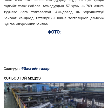
олон жил ажилласан ахмадуудад шударга бус тусдаг
гэдгийг хэлж байлаа. Ахмадуудын 57 хувь нь 769 мянга,
түүнээс бага тэтгэвэртэй. Амьдралд нь хүрэлцэхгүй
байгааг хөндөөд тэтгэврийн шинэ тогтолцоог дэмжиж
буйгаа илэрхийлж байлаа.
ФОТО:
#Засгийн газар
Сэдвүүд :
ХОЛБООТОЙ
МЭДЭЭ