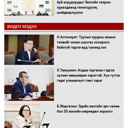
буй асуудлуудыг Засгийн газрын
хуралдаанд танилцуулж,
шийдвэрлүүлнэ
ВИДЕО МЭДЭЭ
С.Бямбацогт Зүүн Азийн
эрэгтэйчүүдийн волейболын тэмцээнд
Н.Алтанхуяг: Туулын хурдны замын
оролцож байгаа баг тамирчдад
төсвийг хянан шалгах сонирхол
амжилт хүслээ
байхгүй гэдгээ ард түмэнд хэл
Х.Тэмүүжин: Алдаа гаргасан гэдгээ
Автобензин, дизель түлшний онцгой
хүлээн зөвшөөрөх хэрэгтэй. Хүн гүтгэх
албан татварыг тэглэлээ
гэдэг уламжлалт гэмт хэрэг
Санхүүгийн хэмнэлтийн горимд эрүүл
Б.Жаргалан: Эдийн засгийн эрх чөлөө
мэндийн салбар хамаарахгүй
бол 35 жилийн мөрөөдөл зорилго