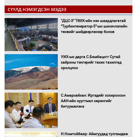
СҮҮЛД НЭМЭГДСЭН МЭДЭЭ
"ДЦС-3” ТӨХК-ийн нэн шаардлагатай
“Турбингенератор-5”-ын шинэчлэлийн
төсвийг шийдвэрлэхээр болов
УИХ-ын дарга С.Бямбацогт Сутай
хайрхны тэнгэрийг тахих тахилгад
оролцлоо
С.Амарсайхан: Иргэдийг хохироосон
ААН-ийн нуугтмал хөрөнгийг
битүүмжлэнэ
Н.Номтойбаяр: Аймгуудад тулгамдаж