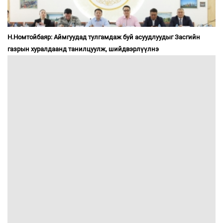
Н.Номтойбаяр: Аймгуудад тулгамдаж буй асуудлуудыг Засгийн
газрын хуралдаанд танилцуулж, шийдвэрлүүлнэ