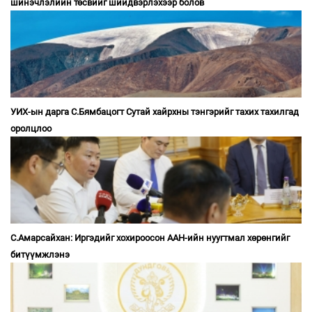
шинэчлэлийн төсвийг шийдвэрлэхээр болов
УИХ-ын дарга С.Бямбацогт Сутай хайрхны тэнгэрийг тахих тахилгад
оролцлоо
С.Амарсайхан: Иргэдийг хохироосон ААН-ийн нуугтмал хөрөнгийг
битүүмжлэнэ