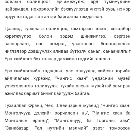
соёлын солилцоог эрчимжүүлж, ард түмнүүдийн
найрамдал, нөхөрлөлийг бэхжүүлэхэд үнэтэй хувь нэмэр
оруулна гэдэгт итгэлтэй байгаагаа тэмдэглэв.
Цаашид туршлага солилцох, хамтарсан төсөл, хөтөлбөр
хэрэгжүүлэх болон эрдэм шинжилгээ, сэргээн
засварлалт, сан хөмрөг, үзэсгэлэн, боловсролын
чиглэлээр дэвшүүлэх аливаа бүтээлч санал, санаачилгыг
Ерөнхийлөгч бүх талаар дэмжинэ гэдгийг хэллээ.
Ерөнхийлөгчийн гадаадын улс орнуудад хийсэн төрийн
айлчлалын хүрээнд “Чингис хаан” үндэсний музей
үзэсгэлэнгээ толилуулж, тухайн улсын музейтэй хамтран
ажиллах баримт бичиг байгуулж байгаа.
Тухайлбал Франц, Чех, Швейцарын музейд “Чингис хаан:
Монголчууд дэлхийг өөрчилсөн нь”, “Чингис хаан ба
Монголын ертөнц”, “Монголчууд ба Торгоны зам”,
“Занабазар: Тал нутгийн мэлмий” зэрэг томоохон