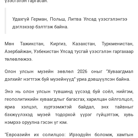
үзэсгэлэн гаргасан.
Удахгүй Герман, Польш, Литва Улсад үзэсгэлэнгээ
дэглэхээр бэлтгэж байна.
Мөн Тажикстан, Киргиз, Казахстан, Туркменистан,
Азербайжан, Узбекистан Улсад тусгай үзэсгэлэн гаргахаар
төлөвлөжээ.
Олон улсын музейн зөвлөл 2026 оныг “Хуваагдмал
дэлхийг нэгтгэж буй музейнүүд” уриа дэвшүүлсэн байна.
Энэ нь олон улсын түвшинд үүсээд буй соёл, нийгэм,
геополитикийн хуваагдлыг багасгах, харилцан ойлголцол,
яриа хэлцэл, хүртээмжтэй байдал, энх тайвныг
бэхжүүлэхэд музей тодорхой үүрэг гүйцэтгэж, хувь
нэмрээ оруулна гэсэн үг юм.
“Евроазийн их солилцоо: Ирээдүйн боломж, хамтын