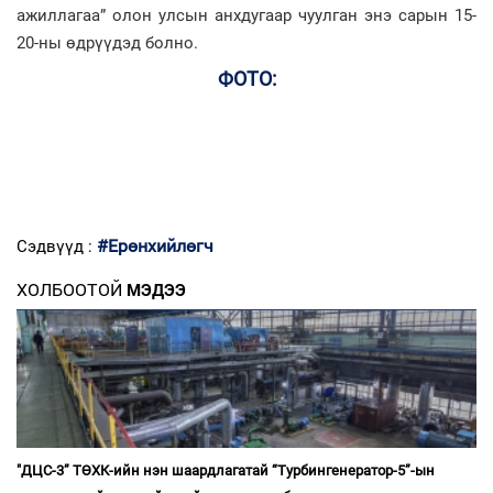
ажиллагаа” олон улсын анхдугаар чуулган энэ сарын 15-
20-ны өдрүүдэд болно.
ФОТО:
#Ерөнхийлөгч
Сэдвүүд :
ХОЛБООТОЙ
МЭДЭЭ
"ДЦС-3” ТӨХК-ийн нэн шаардлагатай “Турбингенератор-5”-ын