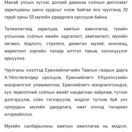
Манай улсын зүгээс дэлхий дахинаа соёлын дипломат
харилцааны шинэ хуудсыг нээж байгаа энэ чуулганд 20
гаруй орны 55 музейн удирдлага оролцож байна.
Төлөөлөгчид харилцаа, хамтын ажиллагаа, тухайн
улсынхаа соёлын өвийн хадгалалт, хамгаалалт, музейн
хөгжил, бодлого, стратеги, дижитал музей, инновац,
маркетинг зэргийн талаар илтгэл тавьж, хэлэлцүүлэг
өрнүүлнэ.
Чуулганы нээлтэд Ерөнхийлөгчийн Тамгын газрын дарга
А.Үйлстөгөлдөр оролцож, Ерөнхийлөгч У.Хүрэлсүхийн
мэндчилгээг уламжиллаа. Ерөнхийлөгч мэндчилгээндээ,
хүн төрөлхтний соёлын өвийг нандигнан хайрлаж, түгээн
дэлгэрүүлж, соён гэгээрүүлж, мэдлэг түгээж буй улс
орнуудын музейн удирдлага, хамт олонд талархал
илэрхийллээ.
Музейн салбарынхны хамтын ажиллагаа нь мэдлэг,