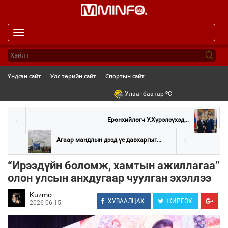
Toggle
navigation
Үндсэн сайт
Улс төрийн сайт
Спортын сайт
o
Улаанбаатар
C
Ерөнхийлөгч У.Хүрэлсүхэд...
Агаар мандлын дээд үе давхаргыг...
“Ирээдүйн боломж, хамтын ажиллагаа”
олон улсын анхдугаар чуулган эхэллээ
Kuzmo
ХУВААЛЦАХ
ЖИРГЭХ
2026-06-15