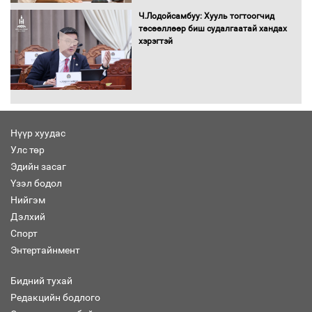
орчныг бүрдүүллээ
Ч.Лодойсамбуу: Хууль тогтоогчид
төсөөллөөр биш судалгаатай хандах
хэрэгтэй
Хөшөө бүтсэн түүхийг өгүүлэх 7
баримт
Нүүр хуудас
Улс төр
Хөвсгөл нуурын лусыг тахих төрийн
тахилгын ёслол боллоо
Эдийн засаг
Үзэл бодол
Нийгэм
Дэлхий
Спорт
“Хар жагсаалт”-ын асуудлыг цэгцлэх
Энтертайнмент
чиглэлээр Монголбанкны удирдлагад
30 хоногийн хугацаатай үүрэг өглөө
Бидний тухай
Редакцийн бодлого