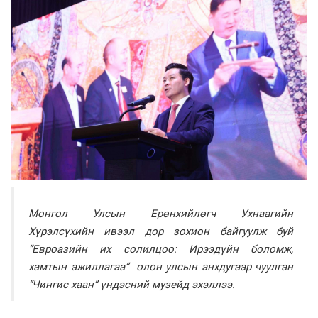
Монгол Улсын Ерөнхийлөгч Ухнаагийн
Хүрэлсүхийн ивээл дор зохион байгуулж буй
“
Евроазийн их солилцоо: Ирээдүйн боломж,
хамтын ажиллагаа” олон улсын анхдугаар чуулган
“Чингис хаан” үндэсний музейд эхэллээ.