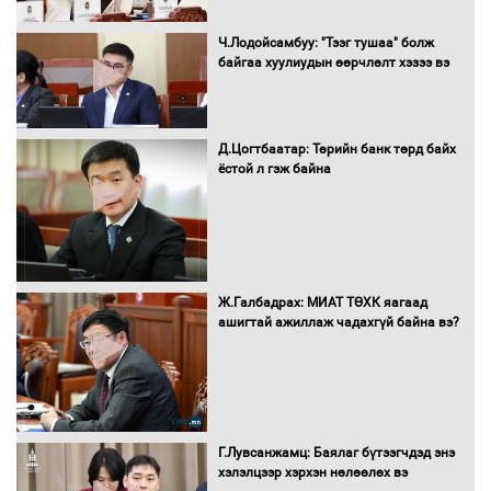
Нөөцийн махны худалдаа,
Ч.Лодойсамбуу: "Тээг тушаа" болж
борлуулалтыг нээлттэй ил тод
байгаа хуулиудын өөрчлөлт хэзээ вэ
болгоно
Д.Цогтбаатар: Төрийн банк төрд байх
ёстой л гэж байна
Монгол Улс “COP17”-д “Тал хээрийн
төлөвлөгөө”-гөө танилцуулна
16 төрлийн эмийг нэг эх үүсвэрээс
Ж.Галбадрах: МИАТ ТӨХК яагаад
худалдан авах журмыг баталлаа
ашигтай ажиллаж чадахгүй байна вэ?
Бүх шатанд хэмнэлтийн горимд
шилжиж, найр наадам, зөвлөгөөн,
Г.Лувсанжамц: Баялаг бүтээгчдэд энэ
гадаад томилолтыг хориглолоо
хэлэлцээр хэрхэн нөлөөлөх вэ