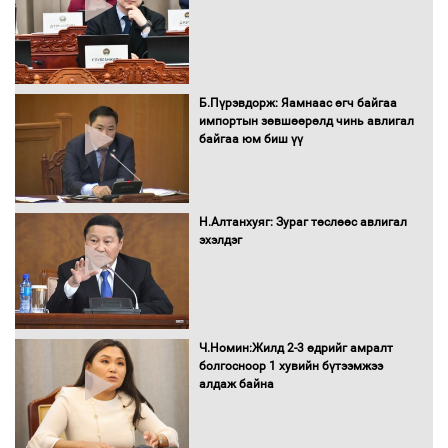
Сайд нар төсвөө хэрхэн зарцуулах вэ?
Б.Пүрэвдорж: Яамнаас өгч байгаа
импортын зөвшөөрөлд чинь авлигал
байгаа юм биш үү
Засгийн газрын ээлжит хуралдаан
болж байна
Н.Алтанхуяг: Зураг төслөөс авлигал
эхэлдэг
Автомашинд улсын дугаарын тэгш,
сондгойгоор шатахуун олгоно
Ч.Номин:Жилд 2-3 өдрийг амралт
болгосноор 1 хувийн бүтээмжээ
алдаж байна
Бага орлоготой иргэдийн орлогод
татвар ногдуулахгүй байх эрх зүйн