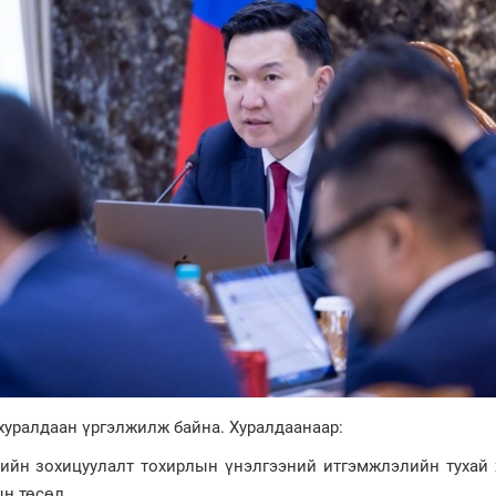
хуралдаан үргэлжилж байна. Хуралдаанаар:
кийн зохицуулалт тохирлын үнэлгээний итгэмжлэлийн тухай 
н төсөл,