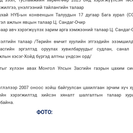
жилгээ, үнэлгээний тайлангийн талаар
ухай НҮБ-ын конвенцын Талуудын 17 дугаар Бага хурал (СО
тгэл ажлын явцын талаар Ц. Сандаг-Очир
аар авч хэрэгжүүлэх зарим арга хэмжээний талаар Ц. Сандаг-
нэлтийн талаар /Төрийн өмчит хуулийн этгээдийн эзэмшилд
сгийн эргэлтэд оруулах хувилбаруудыг судлан, санал 
жлын хэсэг-Хойд бүргэд алтны үндсэн орд/
лгыг хүлээн авах Монгол Улсын Засгийн газрын цахим сис
иглэлээр 2007 оноос хойш байгуулсан цахилгаан эрчим хүч х
ийн хэрэгжилтэд хийсэн хяналт шалгалтын талаар хур
байна.
ФОТО: