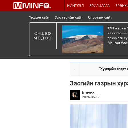
НИЙТЛЭЛ
ЯРИЛЦЛАГА
ЕРӨНХ
Үндсэн сайт
Улс төрийн сайт
Спортын сайт
XVII жарны 
ОНЦЛОХ
тайх төрийн
МЭДЭЭ
эрхэмлэн хү
Монгол Улсы
“Хүүхдийн спорт ц
Засгийн газрын ху
Kuzmo
2026-06-17