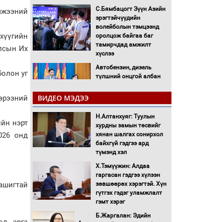
С.Бямбацогт Зүүн Азийн
мжээний
эрэгтэйчүүдийн
волейболын тэмцээнд
хүүгийн
оролцож байгаа баг
тамирчдад амжилт
Улсын Их
хүслээ
Автобензин, дизель
болон уг
түлшний онцгой албан
татварыг тэглэлээ
ВИДЕО МЭДЭЭ
эрээний
Санхүүгийн хэмнэлтийн
Н.Алтанхуяг: Туулын
горимд эрүүл мэндийн
ийн нэрт
хурдны замын төсвийг
салбар хамаарахгүй
026 онд
хянан шалгах сонирхол
байхгүй гэдгээ ард
Нөөцийн махны
түмэнд хэл
худалдаа, борлуулалтыг
Х.Тэмүүжин: Алдаа
нээлттэй ил тод болгоно
гаргасан гэдгээ хүлээн
ашигтай
зөвшөөрөх хэрэгтэй. Хүн
Монгол Улс “COP17”-д
гүтгэх гэдэг уламжлалт
“Тал хээрийн
гэмт хэрэг
төлөвлөгөө”-гөө
Б.Жаргалан: Эдийн
танилцуулна
л, арга