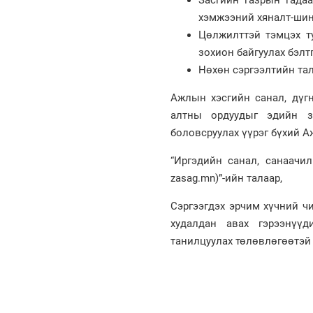
хэмжээний хяналт-шин
Цөлжилттэй тэмцэх т
зохион байгуулах бэл
Нөхөн сэргээлтийн тал
Ажлын хэсгийн санал, дүг
алтны ордуудыг эдийн за
боловсруулах үүрэг бүхий А
“Иргэдийн санал, санаачи
zasag.mn)”-ийн талаар,
Сэргээгдэх эрчим хүчний ч
худалдан авах гэрээнүүд
танилцуулах төлөвлөгөөтэй 