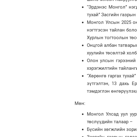
“Эрдэнэс Монгол” нэг
тухай” Засгийн газрын
Монгол Улсын 2025 он
нэгтгэсэн тайлан бол
Хурлын тогтоолын төс
Онцгой албан татварын
хуулийн төсөлтэй холб
Олон улсын гэрээний 
хэрэгжилтийн тайланг
“Хөрөнгө гаргах тухай
зүтгэлтэн, 13 дахь 
тэмдэглэн өнгөрүүлэх/
Мөн:
Монгол Улсад уул уур
төслүүдийн талаар –
Бүсийн хөгжлийн зори
Засгийн газрын гадаа