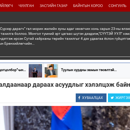
ИЙЛӨГЧ
ЧУУЛГАН
ЗАСГИЙН ГАЗАР
БАЙНГЫН ХОРОО
СОНГУУЛЬ
“Сүрээр дарагч” гал морин жилийн зуны адаг хөхөгчин хонь сарын 23-ны өлзи
 тахилга боллоо. Монгол түмний эрт цагаас шүтэн дээдэлж,“СҮҮТЭЙ УУЛ” хэмэ
ндэтгэж ирсэн Сутай хайрханы төрийн тахилгыг 4 дэх удаагаа ёслон гүйцэтг
н Ерөнхийлөгчийн...
огцолбор”-ын...
Туулын хурдны замын төсөлтэй...
ралдаанаар дараах асуудлыг хэлэлцэж бай
ХУВААЛЦАХ
ЖИРГЭ