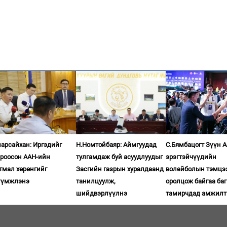
арсайхан: Иргэдийг
Н.Номтойбаяр: Аймгуудад
С.Бямбацогт Зүүн 
ироосон ААН-ийн
тулгамдаж буй асуудлуудыг
эрэгтэйчүүдийн
тмал хөрөнгийг
Засгийн газрын хуралдаанд
волейболын тэмцэ
үүмжлэнэ
танилцуулж,
оролцож байгаа баг
шийдвэрлүүлнэ
тамирчдад амжилт