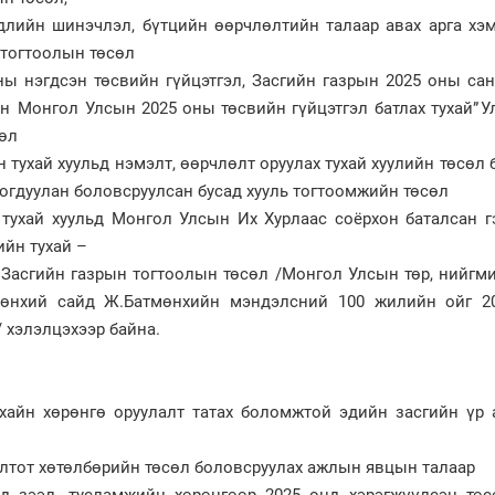
длийн шинэчлэл, бүтцийн өөрчлөлтийн талаар авах арга хэ
 тогтоолын төсөл
ы нэгдсэн төсвийн гүйцэтгэл, Засгийн газрын 2025 оны сан
он Монгол Улсын 2025 оны төсвийн гүйцэтгэл батлах тухай” 
өл
 тухай хуульд нэмэлт, өөрчлөлт оруулах тухай хуулийн төсөл 
огдуулан боловсруулсан бусад хууль тогтоомжийн төсөл
тухай хуульд Монгол Улсын Их Хурлаас соёрхон баталсан г
ийн тухай –
” Засгийн газрын тогтоолын төсөл /Монгол Улсын төр, нийгм
Ерөнхий сайд Ж.Батмөнхийн мэндэлсний 100 жилийн ойг 2
 хэлэлцэхээр байна.
хайн хөрөнгө оруулалт татах боломжтой эдийн засгийн үр 
лтот хөтөлбөрийн төсөл боловсруулах ажлын явцын талаар
д зээл, тусламжийн хөрөнгөөр 2025 онд хэрэгжүүлсэн төсө