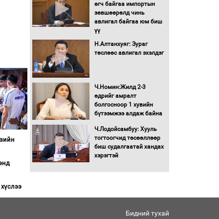
Бага орлоготой
өгч байгаа импортын
иргэдийн орлогод
зөвшөөрөлд чинь
татвар ногдуулахгүй
авлигал байгаа юм биш
байх эрх зүйн орчныг
үү
бүрдүүллээ
Н.Алтанхуяг: Зураг
Хөшөө бүтсэн түүхийг
төслөөс авлигал эхэлдэг
өгүүлэх 7 баримт
Хөвсгөл нуурын лусыг
Ч.Номин:Жилд 2-3
тахих төрийн тахилгын
өдрийг амралт
ёслол боллоо
болгосноор 1 хувийн
бүтээмжээ алдаж байна
“Хар жагсаалт”-ын
Ч.Лодойсамбуу: Хууль
асуудлыг цэгцлэх
тогтоогчид төсөөллөөр
Азийн
чиглэлээр
биш судалгаатай хандах
Монголбанкны
хэрэгтэй
энд
удирдлагад 30 хоногийн
хугацаатай үүрэг өглөө
 хүслээ
Ерөнхий сайд Н.Учрал
олимпиадын хүрээнд
гарсан зардлыг
Бидний тухай
шийдвэрлэж өгөхөөр