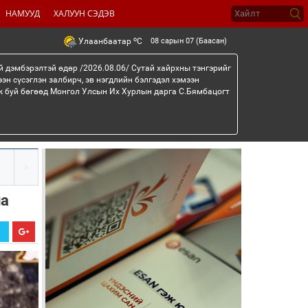
НАМУУД
ХАЛУУН СЭДЭВ
o
08 сарын 07 (Баасан)
Улаанбаатар
C
й дэмбэрэлтэй өдөр /2026.08.06/ Сутай хайрхны тэнгэрийг
эн сүсэглэн залбирч, эв нэгдлийн бэлгэдэл хэмээн
эж буй бөгөөд Монгол Улсын Их Хурлын дарга С.Бямбацогт
на
Х