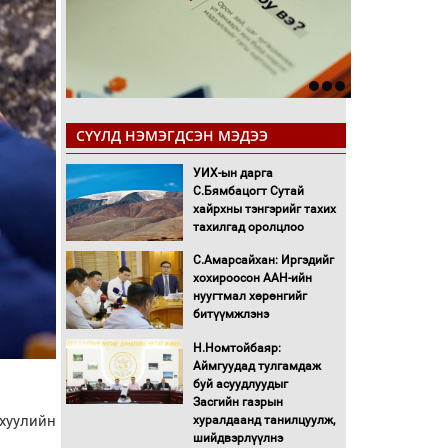
СҮҮЛД НЭМЭГДСЭН МЭДЭЭ
УИХ-ын дарга
С.Бямбацогт Сутай
хайрхны тэнгэрийг тахих
тахилгад оролцлоо
С.Амарсайхан: Иргэдийг
хохироосон ААН-ийн
нуугтмал хөрөнгийг
битүүмжлэнэ
Н.Номтойбаяр:
Аймгуудад тулгамдаж
буй асуудлуудыг
Засгийн газрын
хуулийн
хуралдаанд танилцуулж,
шийдвэрлүүлнэ