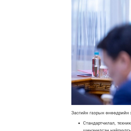
Засгийн газрын өнөөдрийн 
Стандартчилал, техни
шинэчилсэн найруулгы