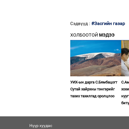
#Засгийн газар
Сэдвүүд :
ХОЛБООТОЙ
МЭДЭЭ
УИХ-ын дарга С.Бямбацогт
С.Ам
Сутай хайрхны тэнгэрийг
хох
тахих тахилгад оролцлоо
нууг
бит
Нүүр хуудас