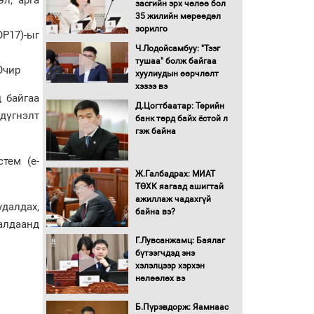
засгийн эрх чөлөө бол
16 төрлийн эмийг нэг эх
35 жилийн мөрөөдөл
үүсвэрээс худалдан авах
зорилго
Р17)-ыг
журмыг баталлаа
Ч.Лодойсамбуу: "Тээг
тушаа" болж байгаа
Очир
Бүх шатанд хэмнэлтийн
хуулиудын өөрчлөлт
горимд шилжиж, найр
хэзээ вэ
наадам, зөвлөгөөн,
 байгаа
Д.Цогтбаатар: Төрийн
гадаад томилолтыг
дүгнэлт
банк төрд байх ёстой л
хориглолоо
гэж байна
Сайд нар төсвөө хэрхэн
зарцуулах вэ?
тем (e-
Ж.Галбадрах: МИАТ
ТӨХК яагаад ашигтай
ажиллаж чадахгүй
Засгийн газрын ээлжит
удалдах,
байна вэ?
хуралдаан болж байна
алдаанд
Г.Лувсанжамц: Баялаг
бүтээгчдэд энэ
Автомашинд улсын
хэлэлцээр хэрхэн
дугаарын тэгш,
нөлөөлөх вэ
сондгойгоор шатахуун
олгоно
Б.Пүрэвдорж: Яамнаас