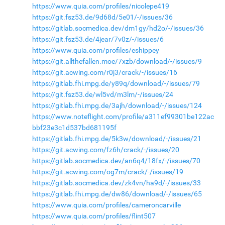
https://www.quia.com/profiles/nicolepe419
https://git.fsz53.de/9d68d/5e01/-/issues/36
https://gitlab.socmedica.dev/dm1gy/hd2o/-/issues/36
https://git.fsz53.de/4jear/7v0z/-/issues/6
https://www.quia.com/profiles/eshippey
https://git.allthefallen.moe/7xzb/download/-/issues/9
https://git.acwing.com/r0j3/crack/-/issues/16
https://gitlab.fhi.mpg.de/y89q/download/-/issues/79
https://git.fsz53.de/wl5vd/m3lm/-/issues/24
https://gitlab.fhi.mpg.de/3ajh/download/-/issues/124
https://www.noteflight.com/profile/a311ef99301be122ac
bbf23e3c1d537bd681195f
https://gitlab.fhi.mpg.de/5k3w/download/-/issues/21
https://git.acwing.com/fz6h/crack/-/issues/20
https://gitlab.socmedica.dev/an6q4/18fx/-/issues/70
https://git.acwing.com/og7m/crack/-/issues/19
https://gitlab.socmedica.dev/zk4vn/ha9d/-/issues/33
https://gitlab.fhi.mpg.de/dw86/download/-/issues/65
https://www.quia.com/profiles/cameroncarville
https://www.quia.com/profiles/flint507