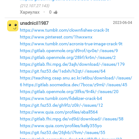
(212.107.27.143)
·
Хариулах
0
unadnicil1987
2023-06-04
https://www.tumblr.com/clownfishes-crack-3t
https://www.pinterest.com/1hwxwnx
https://www.tumblr.com/acronis-true-image-crack-9t
https://gitlab.openmole.org/d9rof/qv0e/-/issues/9
https://gitlab.openmole.org/28lrf/kr6n/-/issues/2
https://gitlab.fhi.mpg.de/3ajh/download/-/issues/179
https://git.fsz53.de/1sdxh/h2qt/-/issues/64
https://teaching.csap.snu.ac.kr/e6bu/download/-/issues/
6
https://gitlab.socmedica.dev/7bcca/z9ml/-/issues/45
https://gitlab.openmole.org/3lfks/9r4k/-/issues/20
https://www.tumblr.com/fidelizer-crack-b4
https://git.fsz53.de/gh9fz/z0lr/-/issues/12
https://www.quia.com/profiles/eball564
https://gitlab.fhi.mpg.de/vd9d/download/-/issues/58
https://www.quia.com/profiles/kelly355yo
https://git.fsz53.de/26jh6/i7hm/-/issues/55