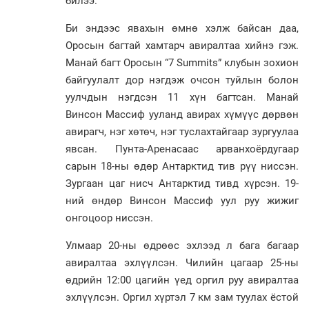
билээ.
Би эндээс явахын өмнө хэлж байсан даа,
Оросын багтай хамтарч авиралтаа хийнэ гэж.
Манай багт Оросын “7 Summits” клубын зохион
байгуулалт дор нэгдэж очсон туйлын болон
уулчдын нэгдсэн 11 хүн багтсан. Манай
Винсон Массиф ууланд авирах хүмүүс дөрвөн
авирагч, нэг хөтөч, нэг туслахтайгаар зургуулаа
явсан. Пунта-Аренасаас арванхоёрдугаар
сарын 18-ны өдөр Антарктид тив рүү ниссэн.
Зургаан цаг нисч Антарктид тивд хүрсэн. 19-
ний өндөр Винсон Массиф уул руу жижиг
онгоцоор ниссэн.
Улмаар 20-ны өдрөөс эхлээд л бага багаар
авиралтаа эхлүүлсэн. Чилийн цагаар 25-ны
өдрийн 12:00 цагийн үед оргил руу авиралтаа
эхлүүлсэн. Оргил хүртэл 7 км зам туулах ёстой