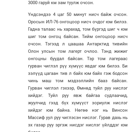
3000 гаруй км зам туулж очсон.
Үндсэндээ 4 цаг 50 минут нисч байж очсон.
Оросын ИЛ-76 онгоцоор нисч очдог юм билээ.
Гадна талаас нь харахад, том бүргэд шиг ч юм
шиг том онгоц байсан. Тийм онгоцоор нисч
очсон. Тэгээд л цаашаа Антарктид тивийн
Олон улсын том лагерт очлоо. Тэнд жижиг
онгоцны буудал байсан. Тэр том лагераас
гурван чиглэл рүү хүмүүс явдаг юм билээ. Би
зэлүүд цагаан тив л байх юм байх гэж бодсон
чинь маш том мэдээллийн бааз байсан.
Гурван чиглэл гэхээр, Өмнөд туйл руу нислэг
хийдэг. Туйл руу явж байгаа судлаачид,
жуулчид гээд бүх хүмүүст зориулж нислэг
хийдэг юм байна. Нөгөө нэг нь Винсон
Массиф уул руу чиглэсэн нислэг. Гурав дахь нь
эх газар руу эргэж нисдэг нислэг үйлддэг юм