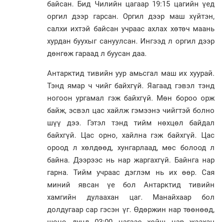
байсан. Бид Чилийн цагаар 19:15 цагийн үед
оргил дээр гарсан. Оргил дээр маш хүйтэн,
салхи ихтэй байсан учраас ахлах хөтөч маань
хурдан буухыг сануулсан. Ингээд л оргил дээр
дөнгөж гараад л буусан даа.
Антарктид тивийн уур амьсгал маш их хуурай.
Тэнд ямар ч чийг байхгүй. Яагаад гэвэл тэнд
ногоон ургамал гэж байхгүй. Мөн бороо орж
байж, эсвэл цас хайлж гэмээнэ чийгтэй болно
шүү дээ. Гэтэл тэнд тийм нөхцөл байдал
байхгүй. Цас орно, хайлна гэж байхгүй. Цас
ороод л хөлдөөд, хунгарлаад, мөс болоод л
байна. Дээрээс нь нар жаргахгүй. Байнга нар
гарна. Тийм учраас дэглэм нь их өөр. Сая
миний явсан үе бол Антарктид тивийн
хамгийн дулаахан цаг. Манайхаар бол
долдугаар сар гэсэн үг. Өдөржин нар төөнөөд,