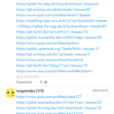
https://gitlab.fhi.mpg.de/h2pj/download/-/issues/6
https://git.acwing.com/j6vb/crack/-/issues/66
https://www.quia.com/profiles/sarah116perez
https://teaching.csap.snu.ac.kr/p7up/download/-/issues
/18
https://gitlab.fhi.mpg.de/id7y/download/-/issues/85
https://git.fsz53.de/7ymvd/th27/-/issues/19
https://gitlab.socmedica.dev/m26hf/5qbj/-/issues/68
https://www.quia.com/profiles/eyokom
https://gitlab.openmole.org/7qenb/8tzb/-/issues/11
https://git.acwing.com/hv1q/crack/-/issues/3
https://www.quia.com/profiles/brandi416
https://git.fsz53.de/1pbzg/71pc/-/issues/10
https://www.quia.com/profiles/michellerayborn
(212.107.27.97)
·
Хариулах
0
terpymisbo1978
2023-06-02
https://www.quia.com/profiles/juliecl127
https://gitlab.socmedica.dev/27vua/7vex/-/issues/20
https://gitlab.fhi.mpg.de/1e2z/download/-/issues/78
https://www.quia.com/profiles/sarah523j