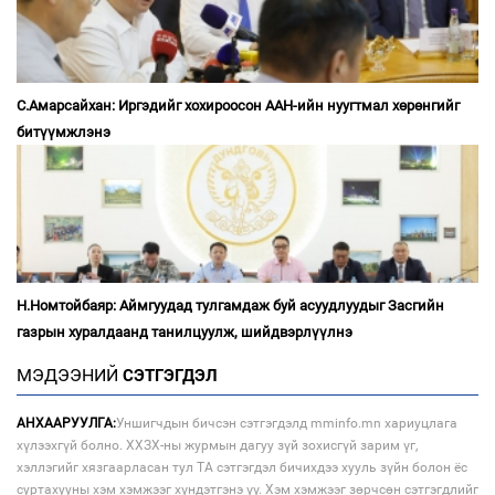
С.Амарсайхан: Иргэдийг хохироосон ААН-ийн нуугтмал хөрөнгийг
битүүмжлэнэ
Н.Номтойбаяр: Аймгуудад тулгамдаж буй асуудлуудыг Засгийн
газрын хуралдаанд танилцуулж, шийдвэрлүүлнэ
МЭДЭЭНИЙ
СЭТГЭГДЭЛ
АНХААРУУЛГА:
Уншигчдын бичсэн сэтгэгдэлд mminfo.mn хариуцлага
хүлээхгүй болно. ХХЗХ-ны журмын дагуу зүй зохисгүй зарим үг,
хэллэгийг хязгаарласан тул ТА сэтгэгдэл бичихдээ хууль зүйн болон ёс
суртахууны хэм хэмжээг хүндэтгэнэ үү. Хэм хэмжээг зөрчсөн сэтгэгдлийг