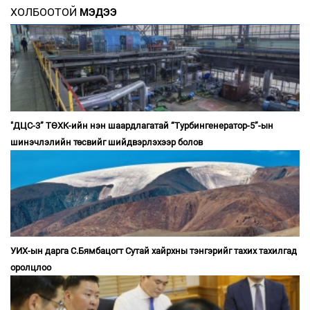
ХОЛБООТОЙ
МЭДЭЭ
"ДЦС-3” ТӨХК-ийн нэн шаардлагатай “Турбингенератор-5”-ын
шинэчлэлийн төсвийг шийдвэрлэхээр болов
УИХ-ын дарга С.Бямбацогт Сутай хайрхны тэнгэрийг тахих тахилгад
оролцлоо