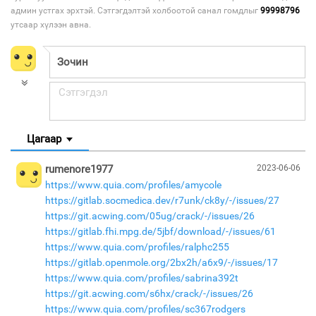
админ устгах эрхтэй. Сэтгэгдэлтэй холбоотой санал гомдлыг
99998796
утсаар хүлээн авна.
Цагаар
rumenore1977
2023-06-06
https://www.quia.com/profiles/amycole
https://gitlab.socmedica.dev/r7unk/ck8y/-/issues/27
https://git.acwing.com/05ug/crack/-/issues/26
https://gitlab.fhi.mpg.de/5jbf/download/-/issues/61
https://www.quia.com/profiles/ralphc255
https://gitlab.openmole.org/2bx2h/a6x9/-/issues/17
https://www.quia.com/profiles/sabrina392t
https://git.acwing.com/s6hx/crack/-/issues/26
https://www.quia.com/profiles/sc367rodgers