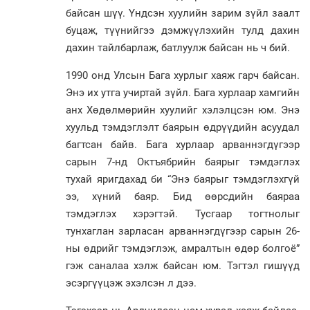
байсан шүү. Үндсэн хуулийн зарим зүйл заалт
буцаж, түүнийгээ дэмжүүлэхийн тулд дахин
дахин тайлбарлаж, батлуулж байсан нь ч бий.
1990 онд Улсын Бага хурлыг хаяж гарч байсан.
Энэ их утга учиртай зүйл. Бага хурлаар хамгийн
анх Хөдөлмөрийн хуулийг хэлэлцсэн юм. Энэ
хуульд тэмдэглэлт баярын өдрүүдийн асуудал
багтсан байв. Бага хурлаар арваннэгдүгээр
сарын 7-нд Октъябрийн баярыг тэмдэглэх
тухай яригдахад би “Энэ баярыг тэмдэглэхгүй
ээ, хүний баяр. Бид өөрсдийн баяраа
тэмдэглэх хэрэгтэй. Тусгаар тогтнолыг
тунхаглан зарласан арваннэгдүгээр сарын 26-
ны өдрийг тэмдэглэж, амралтын өдөр болгоё”
гэж саналаа хэлж байсан юм. Тэгтэл гишүүд
эсэргүүцэж эхэлсэн л дээ.