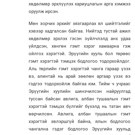
хөдөлмөр эрхлүүлэх хариуцлагын арга хэмжээ
оруулж ирсэн.
Мөн зорчих эрхийг хязгаарлах ял шийтгэлийг
хэвээр хадгалсан байгаа. Нийтэд тустай ажил
хөдөлмөр эрхлэх гэсэн зүйлчлэлд анх удаа
үйлдсэн, хөнгөн гэмт хэрэг хамаарна гэж
ойлгох хэрэгтэй. Эрүүгийн хууль бол төрөөс
гэмт хэрэгтэй тэмцэх бодлогоо тодорхойлдог.
Аль төрлийн гэмт хэрэгтэй чанга гараар үзэх
вэ, алинтай нь арай зөөлөн аргаар үзэх вэ
гэдгээ тодорхойлж байгаа юм. Тийм ч учраас
Эрүүгийн хуулийн шинэчилсэн найруулгад
туссан байсан авлига, албан тушаалын гэмт
хэрэгтэй тэмцэх бүлгийг бүхэлд нь татан авч
өөрчилсөн. Авлига, албан тушаалын гэмт
хэрэгтэй эвлэршгүй байна, ялын бодлогоо
чангална гэдэг бодлогоо Эрүүгийн хуульд