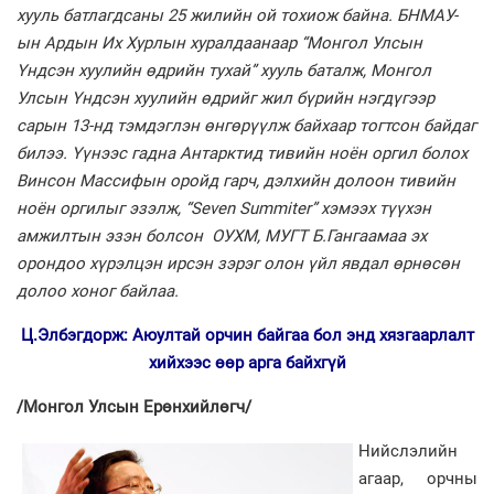
хууль батлагдсаны 25 жилийн ой тохиож байна. БНМАУ-
ын Ардын Их Хурлын хуралдаанаар “Монгол Улсын
Үндсэн хуулийн өдрийн тухай” хууль баталж, Монгол
Улсын Үндсэн хуулийн өдрийг жил бүрийн нэгдүгээр
сарын 13-нд тэмдэглэн өнгөрүүлж байхаар тогтсон байдаг
билээ. Үүнээс гадна Антарктид тивийн ноён оргил болох
Винсон Массифын оройд гарч, дэлхийн долоон тивийн
ноён оргилыг эзэлж, “Seven Summiter” хэмээх түүхэн
амжилтын эзэн болсон ОУХМ, МУГТ Б.Гангаамаа эх
орондоо хүрэлцэн ирсэн зэрэг олон үйл явдал өрнөсөн
долоо хоног байлаа.
Ц.Элбэгдорж: Аюултай орчин байгаа бол энд хязгаарлалт
хийхээс өөр арга байхгүй
/Монгол Улсын Ерөнхийлөгч/
Нийслэлийн
агаар, орчны