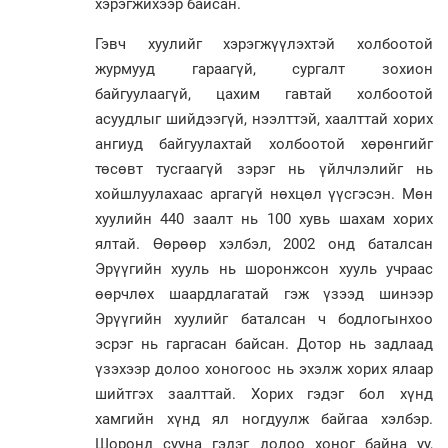
хэрэгжихээр байсан.
Гэвч хуулийг хэрэгжүүлэхтэй холбоотой
журмууд гараагүй, сургалт зохион
байгуулаагүй, цахим гавтай холбоотой
асуудлыг шийдээгүй, нээлттэй, хаалттай хорих
ангиуд байгуулахтай холбоотой хөрөнгийг
төсөвт тусгаагүй зэрэг нь үйлчлэлийг нь
хойшлуулахаас аргагүй нөхцөл үүсгэсэн. Мөн
хуулийн 440 заалт нь 100 хувь шахам хорих
ялтай. Өөрөөр хэлбэл, 2002 онд баталсан
Эрүүгийн хууль нь шоронжсон хууль учраас
өөрчлөх шаардлагатай гэж үзээд шинээр
Эрүүгийн хуулийг баталсан ч бодлогынхоо
эсрэг нь гаргасан байсан. Дотор нь задлаад
үзэхээр долоо хоногоос нь эхэлж хорих ялаар
шийтгэх заалттай. Хорих гэдэг бол хүнд
хамгийн хүнд ял ногдуулж байгаа хэлбэр.
Шоронд сууна гэдэг долоо хоног байна уу,