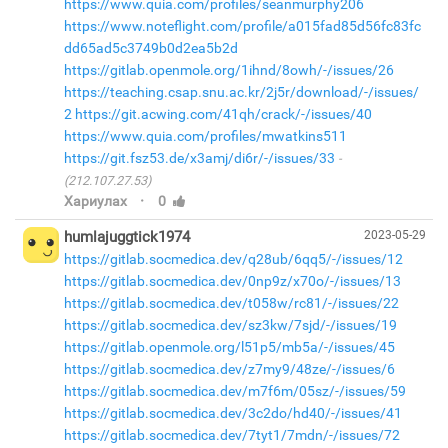
https://www.quia.com/profiles/seanmurphy206
https://www.noteflight.com/profile/a015fad85d56fc83fc
dd65ad5c3749b0d2ea5b2d
https://gitlab.openmole.org/1ihnd/8owh/-/issues/26
https://teaching.csap.snu.ac.kr/2j5r/download/-/issues/
2
https://git.acwing.com/41qh/crack/-/issues/40
https://www.quia.com/profiles/mwatkins511
https://git.fsz53.de/x3amj/di6r/-/issues/33
(212.107.27.53)
·
Хариулах
0
humlajuggtick1974
2023-05-29
https://gitlab.socmedica.dev/q28ub/6qq5/-/issues/12
https://gitlab.socmedica.dev/0np9z/x70o/-/issues/13
https://gitlab.socmedica.dev/t058w/rc81/-/issues/22
https://gitlab.socmedica.dev/sz3kw/7sjd/-/issues/19
https://gitlab.openmole.org/l51p5/mb5a/-/issues/45
https://gitlab.socmedica.dev/z7my9/48ze/-/issues/6
https://gitlab.socmedica.dev/m7f6m/05sz/-/issues/59
https://gitlab.socmedica.dev/3c2do/hd40/-/issues/41
https://gitlab.socmedica.dev/7tyt1/7mdn/-/issues/72