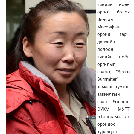
тивийн ноён
оргил болох
Винсон
Массифын
оройд гарч,
дэлхийн
долоон
тивийн ноён
оргилыг
эзэлж, “Seven
Summiter”
хэмээх түүхэн
амжилтын
эзэн болсон
ОУХМ, МУГТ
Б.Гангаамаа эх
орондоо
хүрэлцэн