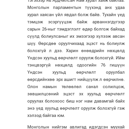
Тэгэхээр нь Ардчилсан нам хурал хаяж байлаа.
Монголын парламентын түүхэнд анх удаа
хурал хаясан үйл явдал болж байв. Тухайн үед
тэмцэж эсэргүүцэж байж арваннэгдүгээр
сарын 26-ныг тэмдэглэлт өдөр болгож байхад
сүүлд болиулсаныг их эмзэгээр хүлээж авсан
шүү. Өөрсдөө оруулчихаад эцэст нь болиулж
болохгүй л дээ. Харин өнөөдрийн нөхцөлд
Үндсэн хуульд өөрчлөлт оруулж болохгүй. Ийм
тэнцвэргүй нөхцөлд одоогийн 76 гишүүн
Үндсэн хуульд өөрчлөлт оруулбал
өөрсдийнхөө эрх ашигт нийцүүлж л өөрчилнө.
Олон намын төлөөлөл санал солилцож,
зөвшилцсөний эцэст эх хуульд өөрчлөлт
оруулах болохоос биш нэг нам давамгай байх
энэ үед хуульд өөрчлөлт оруулж болохгүй гэж
хэлээд байгаа юм.
Монголын нийгэм авлигад идэгдсэн муухай