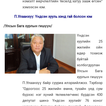
нэмэлт өөрчлөлтийн төсөлд хатуу зааж өгсөн”
хэмээсэн юм.
П.Улаанхүү: Үндсэн хууль хэнд гай болсон юм
/Улсын Бага хурлын гишүүн/
Үндсэн
хуулийн 25
жилийн ойн
өдөр тохиож
буйтай
холбогдуулан
Улсын Бага
хурлын гишүүн
П.Улаанхүү байр сууриа илэрхийлжээ. Тэрбээр
“Одоогоос 25 жилийн өмнө, тухайн үед сум
бүрээс нэг хүний төлөөлөгчөөс бүрдсэн 430
депутат шинэ Үндсэн хуулийг 76 хоног