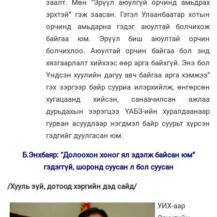
заалт. Мөн “Эрүүл аюулгүй орчинд амьдрах
эрхтэй” гэж заасан. Гэтэл Улаанбаатар хотын
орчинд амьдарна гэдэг аюултай болчихож
байгаа юм. Эрүүл биш аюултай орчин
болчихлоо. Аюултай орчин байгаа бол энд
хязгаарлалт хийхээс өөр арга байхгүй. Энэ бол
Үндсэн хуулийн дагуу авч байгаа арга хэмжээ”
гэх зэргээр байр сууриа илэрхийлж, өнгөрсөн
хугацаанд хийсэн, санаа­чилсан ажлаа
дурьдахын зэрэг­цээ ҮАБЗ-ийн хуралдаанаар
гурван асуудлаар нэгдмэл байр суурьт хүрсэн
гэдгийг дуулгасан юм.
Б.Энхбаяр: “Долоохон хоног ял эдэлж байсан юм”
гэдэггүй, шоронд суусан л бол суусан
/Хууль зүй, дотоод хэргийн дэд сайд/
УИХ-аар