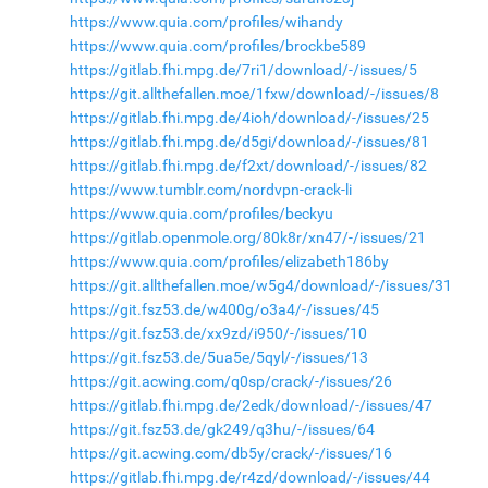
https://www.quia.com/profiles/wihandy
https://www.quia.com/profiles/brockbe589
https://gitlab.fhi.mpg.de/7ri1/download/-/issues/5
https://git.allthefallen.moe/1fxw/download/-/issues/8
https://gitlab.fhi.mpg.de/4ioh/download/-/issues/25
https://gitlab.fhi.mpg.de/d5gi/download/-/issues/81
https://gitlab.fhi.mpg.de/f2xt/download/-/issues/82
https://www.tumblr.com/nordvpn-crack-li
https://www.quia.com/profiles/beckyu
https://gitlab.openmole.org/80k8r/xn47/-/issues/21
https://www.quia.com/profiles/elizabeth186by
https://git.allthefallen.moe/w5g4/download/-/issues/31
https://git.fsz53.de/w400g/o3a4/-/issues/45
https://git.fsz53.de/xx9zd/i950/-/issues/10
https://git.fsz53.de/5ua5e/5qyl/-/issues/13
https://git.acwing.com/q0sp/crack/-/issues/26
https://gitlab.fhi.mpg.de/2edk/download/-/issues/47
https://git.fsz53.de/gk249/q3hu/-/issues/64
https://git.acwing.com/db5y/crack/-/issues/16
https://gitlab.fhi.mpg.de/r4zd/download/-/issues/44