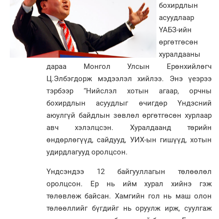
бохирдлын
асуудлаар
ҮАБЗ-ийн
өргөтгөсөн
хуралдааны
дараа Монгол Улсын Ерөнхийлөгч
Ц.Элбэгдорж мэдээлэл хийлээ. Энэ үеэрээ
тэрбээр “Нийслэл хотын агаар, орчны
бохирдлын асуудлыг өчигдөр Үндэсний
аюулгүй байдлын зөвлөл өргөтгөсөн хурлаар
авч хэлэлцсэн. Хуралдаанд төрийн
өндөрлөгүүд, сайдууд, УИХ-ын гишүүд, хотын
удирдлагууд оролцсон.
Үндсэндээ 12 байгууллагын төлөөлөл
оролцсон. Ер нь ийм хурал хийнэ гэж
төлөвлөж байсан. Хамгийн гол нь маш олон
төлөөллийг бүгдийг нь оруулж ирж, суулгаж