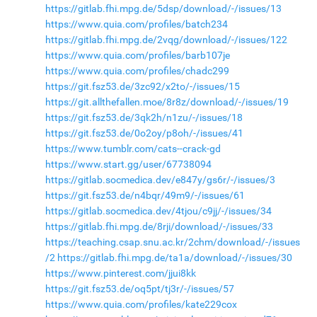
https://gitlab.fhi.mpg.de/5dsp/download/-/issues/13
https://www.quia.com/profiles/batch234
https://gitlab.fhi.mpg.de/2vqg/download/-/issues/122
https://www.quia.com/profiles/barb107je
https://www.quia.com/profiles/chadc299
https://git.fsz53.de/3zc92/x2to/-/issues/15
https://git.allthefallen.moe/8r8z/download/-/issues/19
https://git.fsz53.de/3qk2h/n1zu/-/issues/18
https://git.fsz53.de/0o2oy/p8oh/-/issues/41
https://www.tumblr.com/cats--crack-gd
https://www.start.gg/user/67738094
https://gitlab.socmedica.dev/e847y/gs6r/-/issues/3
https://git.fsz53.de/n4bqr/49m9/-/issues/61
https://gitlab.socmedica.dev/4tjou/c9jj/-/issues/34
https://gitlab.fhi.mpg.de/8rji/download/-/issues/33
https://teaching.csap.snu.ac.kr/2chm/download/-/issues
/2
https://gitlab.fhi.mpg.de/ta1a/download/-/issues/30
https://www.pinterest.com/jjui8kk
https://git.fsz53.de/oq5pt/tj3r/-/issues/57
https://www.quia.com/profiles/kate229cox