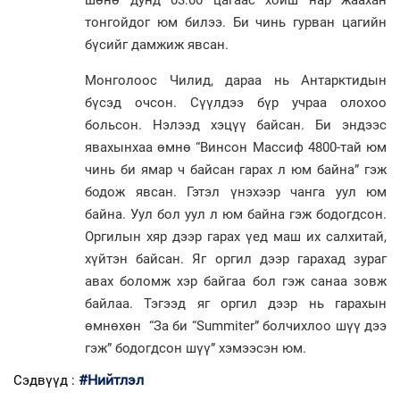
шөнө дунд 03:00 цагаас хойш нар жаахан
тонгойдог юм билээ. Би чинь гурван цагийн
бүсийг дамжиж явсан.
Монголоос Чилид, дараа нь Антарктидын
бүсэд очсон. Сүүлдээ бүр учраа олохоо
больсон. Нэлээд хэцүү байсан. Би эндээс
явахынхаа өмнө “Винсон Массиф 4800-тай юм
чинь би ямар ч байсан гарах л юм байна” гэж
бодож явсан. Гэтэл үнэхээр чанга уул юм
байна. Уул бол уул л юм байна гэж бодогдсон.
Оргилын хяр дээр гарах үед маш их салхитай,
хүйтэн байсан. Яг оргил дээр гарахад зураг
авах боломж хэр байгаа бол гэж санаа зовж
байлаа. Тэгээд яг оргил дээр нь гарахын
өмнөхөн “За би “Summiter” болчихлоо шүү дээ
гэж” бодогдсон шүү” хэмээсэн юм.
#Нийтлэл
Сэдвүүд :