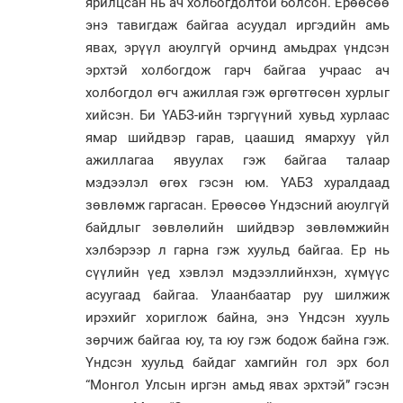
ярилцсан нь ач холбогдолтой болсон. Ерөөсөө
энэ тавигдаж байгаа асуудал иргэдийн амь
явах, эрүүл аюулгүй орчинд амьдрах үндсэн
эрхтэй холбогдож гарч байгаа учраас ач
холбогдол өгч ажиллая гэж өргөтгөсөн хурлыг
хийсэн. Би ҮАБЗ-ийн тэргүүний хувьд хурлаас
ямар шийдвэр гарав, цаашид ямархуу үйл
ажиллагаа явуулах гэж байгаа талаар
мэдээлэл өгөх гэсэн юм. ҮАБЗ хуралдаад
зөвлөмж гаргасан. Ерөөсөө Үндэсний аюулгүй
байдлыг зөвлөлийн шийдвэр зөвлөмжийн
хэлбэрээр л гарна гэж хуульд байгаа. Ер нь
сүүлийн үед хэвлэл мэдээллийнхэн, хүмүүс
асуугаад байгаа. Улаанбаатар руу шилжиж
ирэхийг хориглож байна, энэ Үндсэн хууль
зөрчиж байгаа юу, та юу гэж бодож байна гэж.
Үндсэн хуульд байдаг хамгийн гол эрх бол
“Монгол Улсын иргэн амьд явах эрхтэй” гэсэн