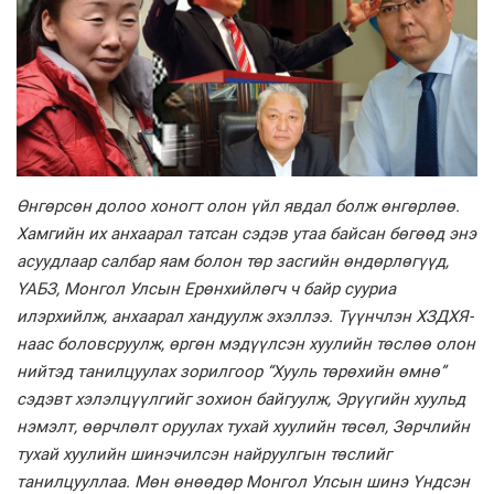
Өнгөрсөн долоо хоногт олон үйл явдал болж өнгөрлөө.
Хамгийн их анхаарал татсан сэдэв утаа байсан бөгөөд энэ
асуудлаар салбар яам болон төр засгийн өндөрлөгүүд,
ҮАБЗ, Монгол Улсын Ерөнхийлөгч ч байр сууриа
илэрхийлж, анхаарал хандуулж эхэллээ. Түүнчлэн ХЗДХЯ-
наас боловсруулж, өргөн мэдүүлсэн хуулийн төслөө олон
нийтэд танилцуулах зорилгоор “Хууль төрөхийн өмнө”
сэдэвт хэлэлцүүлгийг зохион байгуулж, Эрүүгийн хуульд
нэмэлт, өөрчлөлт оруулах тухай хуулийн төсөл, Зөрчлийн
тухай хуулийн шинэчилсэн найруулгын төслийг
танилцууллаа. Мөн өнөөдөр Монгол Улсын шинэ Үндсэн