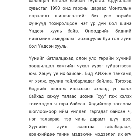
хэлэлцэн баталж байсан түүхтэй. Ардчилсан
хувьсгал 1990 онд гарсны дараах Монголын
өөрчлөлт шинэчлэлтийг бүх улс төрийн
хүчнүүд тохиролцсон нэг үр дүн бол шинэ
Үндсэн хууль байв. Өнөөдрийн бидний
нийгмийн амьдралыг зохицуулж буй гол зүйл
бол Үндсэн хууль.
Үүнийг батлалцахад олон улс төрийн хүчний
зөвшилцөл хамгийн чухал үүрэг гүйцэтгэсэн
юм. Хэцүү үе их байсан. Бид АИХ-ын танхимд
үг хэлж, хуулиа тайлбарладаг байлаа. Тэгэхэд
биднийг шоолж инээхээс эхлээд үг хэлж
байхад хажуу талаас цохиж “суу” гэж хэлэх
тохиолдол ч гарч байсан. Хэдийгээр тоглоом
шоглоомоор ийм үйлдэл гаргадаг байсан ч,
нэг талаараа тэр чинь дарамт шүү дээ.
Хуулийн зүйл заалтаа тайлбарлаж,
ерөнхийдөө танин мэдэхүйн мэдээлэл их өгч