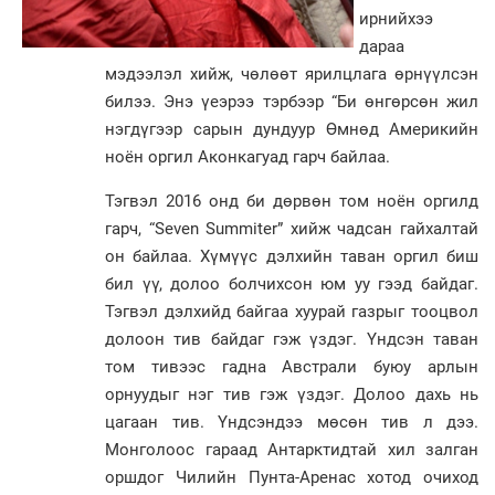
ирнийхээ
дараа
мэдээлэл хийж, чөлөөт ярилцлага өрнүүлсэн
билээ. Энэ үеэрээ тэрбээр “Би өнгөрсөн жил
нэгдүгээр сарын дундуур Өмнөд Америкийн
ноён оргил Аконкагуад гарч байлаа.
Тэгвэл 2016 онд би дөрвөн том ноён оргилд
гарч, “Seven Summiter” хийж чадсан гайхалтай
он байлаа. Хүмүүс дэлхийн таван оргил биш
бил үү, долоо болчихсон юм уу гээд байдаг.
Тэгвэл дэлхийд байгаа хуурай газрыг тооцвол
долоон тив байдаг гэж үздэг. Үндсэн таван
том тивээс гадна Австрали буюу арлын
орнуудыг нэг тив гэж үздэг. Долоо дахь нь
цагаан тив. Үндсэндээ мөсөн тив л дээ.
Монголоос гараад Антарктидтай хил залган
оршдог Чилийн Пунта-Аренас хотод очиход