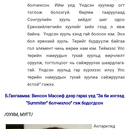
болчихсон. Ийм үед Үндсэн хуулиар огт
тоглож болохгүй. Өөртөө таа­руу­лаад
Сонгуулийн хууль хий­дэг шиг одоо
Ерөнхийлөгчийн хуу­лийг хийх гээд л явж
байна. Үндсэн хууль хэнд гай болсон юм. Энэ
бол ерөн­хий хууль. Төрийг бүр­дүүлж бай­гаа
гол элемент чинь өөрөө нам юм. Тий­мээс Улс
төрийн намуу­дын тухай хуу­льд өөрчлөлт
оруулж, тог­тол­цоог нь сайжруулах шаард­лага­
тай. Үндсэн хуульд гар хүрэ­хээс илүү Улс
төрийн намуудын тухай хуу­лиа сайжруулах
ёстой” гэжээ.
Б.Гангаамаа: Винсон Массиф дээр гарах үед “За би ингээд
“Summiter” болчихлоо” гэж бодогдсон
/ОУХМ, МУГТ/
Антарктид