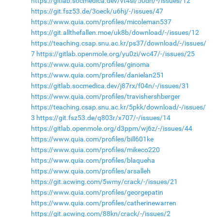
https://gitlab.socmedica.dev/vt4si/50dh/-/issues/12
https://git.fsz53.de/3oeck/u6hj/-/issues/47
https://www.quia.com/profiles/micoleman537
https://git.allthefallen.moe/uk8b/download/-/issues/12
https://teaching.csap.snu.ac.kr/ps37/download/-/issues/
7
https://gitlab.openmole.org/yu0zi/wc47/-/issues/25
https://www.quia.com/profiles/ginoma
https://www.quia.com/profiles/danielan251
https://gitlab.socmedica.dev/j87rx/f04n/-/issues/31
https://www.quia.com/profiles/travishershberger
https://teaching.csap.snu.ac.kr/5pkk/download/-/issues/
3
https://git.fsz53.de/q803r/x707/-/issues/14
https://gitlab.openmole.org/d3ppm/wj6z/-/issues/44
https://www.quia.com/profiles/bill601ke
https://www.quia.com/profiles/mikeco220
https://www.quia.com/profiles/blaqueha
https://www.quia.com/profiles/arsalleh
https://git.acwing.com/5wmy/crack/-/issues/21
https://www.quia.com/profiles/georgepatin
https://www.quia.com/profiles/catherinewarren
https://git.acwing.com/88kn/crack/-/issues/2