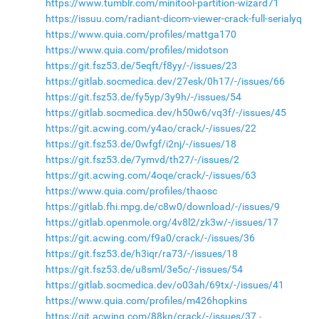
https://www.tumblr.com/minitool-partition-wizard71
https://issuu.com/radiant-dicom-viewer-crack-full-serialyq
https://www.quia.com/profiles/mattga170
https://www.quia.com/profiles/midotson
https://git.fsz53.de/5eqft/f8yy/-/issues/23
https://gitlab.socmedica.dev/27esk/0h17/-/issues/66
https://git.fsz53.de/fy5yp/3y9h/-/issues/54
https://gitlab.socmedica.dev/h50w6/vq3f/-/issues/45
https://git.acwing.com/y4ao/crack/-/issues/22
https://git.fsz53.de/0wfgf/i2nj/-/issues/18
https://git.fsz53.de/7ymvd/th27/-/issues/2
https://git.acwing.com/4oqe/crack/-/issues/63
https://www.quia.com/profiles/thaosc
https://gitlab.fhi.mpg.de/c8w0/download/-/issues/9
https://gitlab.openmole.org/4v8l2/zk3w/-/issues/17
https://git.acwing.com/f9a0/crack/-/issues/36
https://git.fsz53.de/h3iqr/ra73/-/issues/18
https://git.fsz53.de/u8sml/3e5c/-/issues/54
https://gitlab.socmedica.dev/o03ah/69tx/-/issues/41
https://www.quia.com/profiles/m426hopkins
https://git.acwing.com/88kn/crack/-/issues/37