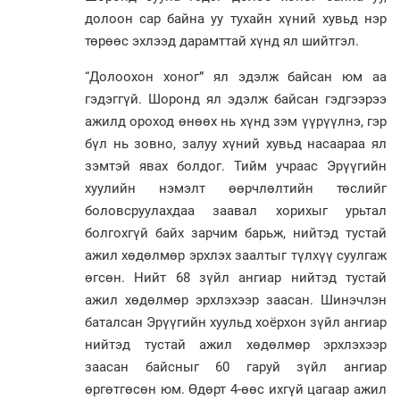
долоон сар байна уу тухайн хүний хувьд нэр
төрөөс эхлээд дарамттай хүнд ял шийтгэл.
“Долоохон хоног” ял эдэлж байсан юм аа
гэдэггүй. Шоронд ял эдэлж байсан гэдгээрээ
ажилд ороход өнөөх нь хүнд зэм үүрүүлнэ, гэр
бүл нь зовно, залуу хүний хувьд насаараа ял
зэмтэй явах болдог. Тийм учраас Эрүүгийн
хуулийн нэмэлт өөрчлөлтийн төслийг
боловсруулахдаа заавал хорихыг урьтал
болгохгүй байх зарчим барьж, нийтэд тустай
ажил хөдөлмөр эрхлэх заалтыг түлхүү суулгаж
өгсөн. Нийт 68 зүйл ангиар нийтэд тустай
ажил хөдөлмөр эрхлэхээр заасан. Шинэчлэн
баталсан Эрүүгийн хуульд хоёрхон зүйл ангиар
нийтэд тустай ажил хөдөлмөр эрхлэхээр
заасан байсныг 60 гаруй зүйл ангиар
өргөтгөсөн юм. Өдөрт 4-өөс ихгүй цагаар ажил