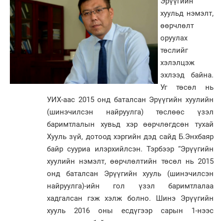
Эрүүгийн
хуульд нэмэлт,
өөрчлөлт
оруулах
төслийг
хэлэлцэж
эхлээд байна.
Уг төсөл нь
УИХ-аас 2015 онд баталсан Эрүүгийн хуулийн
(шинэчилсэн найруулга) төслөөс үзэл
баримтлалын хувьд хэр өөрчлөгдсөн тухай
Хууль зүй, дотоод хэргийн дэд сайд Б.Энхбаяр
байр сууриа илэрхийлсэн. Тэрбээр “Эрүүгийн
хуулийн нэмэлт, өөрчлөлтийн төсөл нь 2015
онд баталсан Эрүүгийн хууль (шинэчилсэн
найруулга)-ийн гол үзэл баримтлалаа
хадгалсан гэж хэлж болно. Шинэ Эрүүгийн
хууль 2016 оны есдүгээр сарын 1-нээс