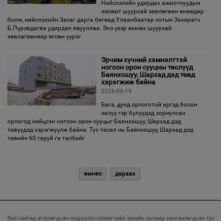
Нийслэлийн удирдах ажилтнуудын
ээлжит шуурхай зөвлөгөөн өнөөдөр
болж, нийслэлийн Засаг дарга бөгөөд Улаанбаатар хотын Захирагч
Б.Пүрэвдагва удирдан явууллаа. Энэ үеэр өмнөх шуурхай
зөвлөгөөнөөр өгсөн үүрэг
Эрчим хүчний хэмнэлттэй
ногоон орон сууцны төслүүд
Баянхошуу, Шархад дэд төвд
хэрэгжиж байна
2026-06-19
Бага, дунд орлоготой иргэд болон
залуу гэр бүлүүдэд зориулсан
орлогод нийцсэн ногоон орон сууцыг Баянхошуу, Шархад дэд
төвүүдэд хэрэгжүүлж байна. Тус төсөл нь Баянхошуу, Шархад дэд
төвийн 60 гаруй га талбайг
өмнөх
дараах
Веб сайтад агуулагдсан мэдээлэл зохиогчийн эрхийн хуулиар хамгаалагдсан тул