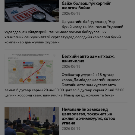
байж болзошгүй хэргийг
шалгаж байна
2026-06-19
Цагдаагийн байгууллагад “Нэр
бүхий иргэд нь Монголын Үндэсний
худалдаа, аж үйлдвэрийн танхимаас зохион байгуулсан их
хэмжээний санхүүжилттэй сургалтуудад өөрсдийн хамаарал бүхий
компаниар дамжуулан хуурамч
Бэлхийн авто замыг хааж,
шинэчилнэ
2026-06-19
Сүхбаатар дүүргийн 18 дугаар
хороо, Дамбадаржаагийн эцэсээс
Бэлхийн авто зам хүртэлх авто
замыг 6 дугаар сарын 20-ны 00:00 цагаас 6 дугаар сарын 21-ий 23:00
цагийн хооронд хааж, шинэчилнэ. Иймд иргэд, жолооч та бүхэн
Нийслэлийн хэмжээнд
цэвэрлэгээ, тохижилтын
ажлыг эрчимжүүлж, хотоо
угаана
2026-06-19