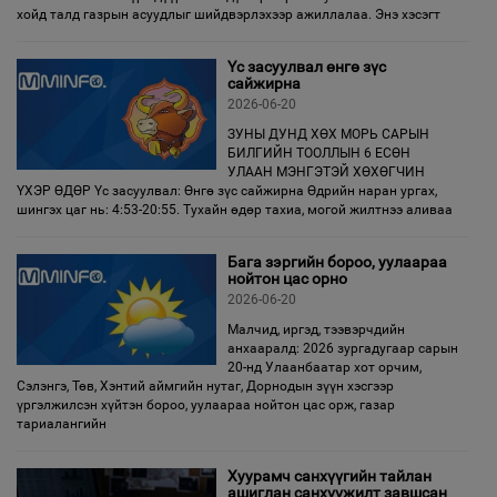
хойд талд газрын асуудлыг шийдвэрлэхээр ажиллалаа. Энэ хэсэгт
Үс засуулвал өнгө зүс
сайжирна
2026-06-20
ЗУНЫ ДУНД ХӨХ МОРЬ САРЫН
БИЛГИЙН ТООЛЛЫН 6 ЕСӨН
УЛААН МЭНГЭТЭЙ ХӨХӨГЧИН
ҮХЭР ӨДӨР Үс засуулвал: Өнгө зүс сайжирна Өдрийн наран ургах,
шингэх цаг нь: 4:53-20:55. Тухайн өдөр тахиа, могой жилтнээ аливаа
Бага зэргийн бороо, уулаараа
нойтон цас орно
2026-06-20
Малчид, иргэд, тээвэрчдийн
анхааралд: 2026 зургадугаар сарын
20-нд Улаанбаатар хот орчим,
Сэлэнгэ, Төв, Хэнтий аймгийн нутаг, Дорнодын зүүн хэсгээр
үргэлжилсэн хүйтэн бороо, уулаараа нойтон цас орж, газар
тариалангийн
Хуурамч санхүүгийн тайлан
ашиглан санхүүжилт завшсан