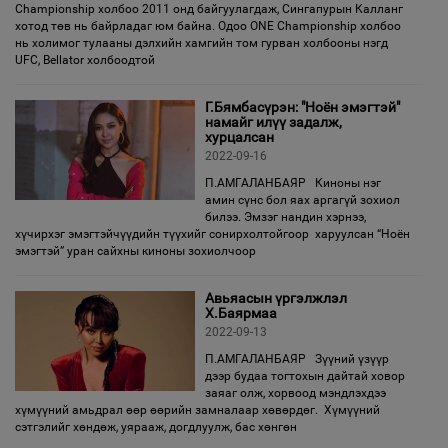
Championship холбоо 2011 онд байгуулагдаж, Сингапурын Калланг
хотод төв нь байрладаг юм байна. Одоо ONE Championship холбоо
нь холимог тулааны дэлхийн хамгийн том гурван холбооны нэгд
UFC, Bellator холбоодтой
Г.Бямбасүрэн: "Ноён эмэгтэй"
намайг илүү задалж,
хурцалсан
2022-09-16
П.АМГАЛАНБАЯР Киноны нэг
амин сүнс бол яах аргагүй зохиол
билээ. Эмзэг нандин хэрнээ,
хүчирхэг эмэгтэйчүүдийн түүхийг сонирхолтойгоор харуулсан “Ноён
эмэгтэй” уран сайхны киноны зохиолчоор
Авьяасын үргэлжлэл
Х.Баярмаа
2022-09-13
П.АМГАЛАНБАЯР Зүүний үзүүр
дээр будаа тогтохын дайтай ховор
заяаг олж, хорвоод мэндлэхдээ
хүмүүний амьдрал өөр өөрийн замналаар хөвөрдөг. Хүмүүний
сэтгэлийг хөндөж, уярааж, догдлуулж, бас хөнгөн