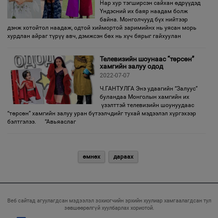
Нар хур тэгширсэн сайхан өдрүүдэд
Үндэсний их баяр наадам болж
байна. Монголчууд бүх нийтээр
дэнж хотойтол наадаж, одтой хиймортой заримийнх нь уясан морь
хурдлан айраг түрүү авч, дэмжсэн бөх нь хүч бярыг гайхуулан
Телевизийн шоунаас “төрсөн”
хамгийн залуу одод
2022-07-07
Ч.ГАНТУЛГА Энэ удаагийн “Залуус”
буландаа Монголын хамгийн их
үзэлттэй телевизийн шоунуудаас
“төрсөн” хамгийн залуу уран бүтээлчдийг тухай мэдээлэл хүргэхээр
бэлтгэлээ. “Авьяаслаг
өмнөх
дараах
Веб сайтад агуулагдсан мэдээлэл зохиогчийн эрхийн хуулиар хамгаалагдсан тул
зөвшөөрөлгүй хуулбарлах хориотой.