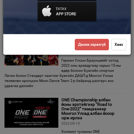
2022-10-20
“Кино найруулагч Бэгзийн
Зурхай
Балжинням сан” ТББ 2021 оны 12 дугаар сард байгуулагдсан билээ.
Монгол Улсын Төрийн Шагналт, Урлагийн Гавъяат Зүтгэлтэн нэрт
кино найруулагч Б.Балжиннямын Монголын кино урлагт
Бүжгийн ДАШТ-д Moon Dance
хамтлаг мөнгөн медаль
Дахиж харахгүй
Хаах
хүртлээ
2022-10-16
Герман Улсын Брауншвейг хотод
2022 оны аравдугаар сарын 15-ны
өдөр болсон Бүжгийн спортын
Латин болон Стандарт хамтлаг бүжгийн ДАШТ-д Монгол Улсаа
төлөөлөн оролцсон Moon Dance Team 2-р байранд шалгарч анх
удаагаа дэлхийн
ONE Championship албан
ёсны эрхтэйгээр “Road to
One-2022” тэмцээнээр
Монгол Улсад албан ёсоор
орж ирлээ
2022-09-19
Холимог тулааны ONE