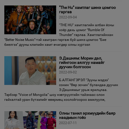
"The Hu" хамтлаг шинэ цомгоо
гаргав
2022-09-04
"THE HU" хамтлагийн албан ёсны
хоёр дахь цомог “Rumble Of
Thunder” гарлаа. Хамтлагийнхан
“Better Noise Music”-тэй хамтран гаргаж буй шинэ цомгоо “Бие
биелгээ” дууны клипийн хамт өчигдөр олны хүртээл
Э.Дашням: Морин дэл,
гийнгоон аялгуу намайг
дуучин болгосон
2022-09-02
Б.АЛТАНГЭРЭЛ "Зууны мэдээ"
сонин “Өөр зочин” буландаа дуучин
Э.Дашнямыг урьж ярилцлаа.
Тэрбээр “Voice of Mongolia” шоу нэвтрүүлгийн тайзнаас олон
гайхалтай уран бүтээлийг өвөрмөц хоолойгоороо амилуулж,
Олны танил эрхмүүдийн баяр
наадмын гоёо
2022-07-11