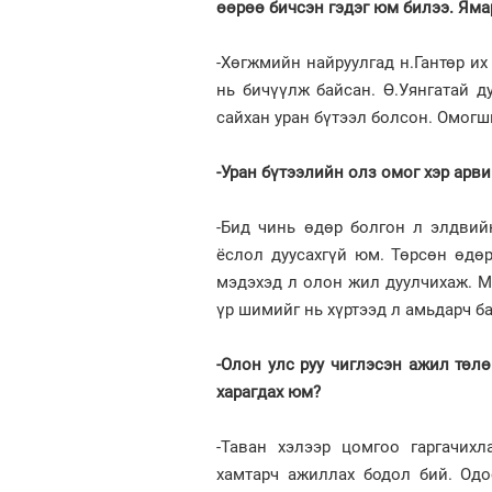
өөрөө бичсэн гэдэг юм билээ. Яма
-Хөгжмийн найруулгад н.Гантөр их 
нь бичүүлж байсан. Ө.Уянгатай д
сайхан уран бүтээл болсон. Омогш
-Уран бүтээлийн олз омог хэр арв
-Бид чинь өдөр болгон л элдвий
ёслол дуусахгүй юм. Төрсөн өдөр,
мэдэхэд л олон жил дуулчихаж. М
үр шимийг нь хүртээд л амьдарч 
-Олон улс руу чиглэсэн ажил төл
харагдах юм?
-Таван хэлээр цомгоо гаргачих
хамтарч ажиллах бодол бий. Одо