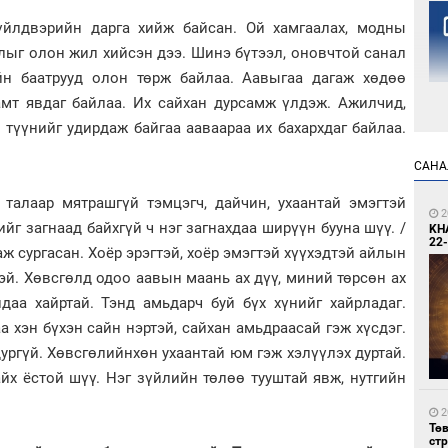
йлдвэрийн дарга хийж байсан. Ой хамгаалах, модны
ыг олон жил хийсэн дээ. Шинэ бүтээл, оновчтой санал
йн баатрууд олон төрж байлаа. Аавыгаа дагаж хөдөө
амт явдаг байлаа. Их сайхан дурсамж үлдэж. Ажилчид,
, түүнийг удирдаж байгаа ааваараа их бахархдаг байлаа.
1
САНА
Но
жо
 талаар мятрашгүй тэмцэгч, дайчин, ухаантай эмэгтэй
2
йг загнаад байхгүй ч нэг загнахдаа ширүүн бууна шүү. /
KH
22-
ж сургасан. Хоёр эрэгтэй, хоёр эмэгтэй хүүхэдтэй айлын
тэй. Хөвсгөлд одоо аавын маань ах дүү, миний төрсөн ах
даа хайртай. Тэнд амьдарч буй бүх хүнийг хайрладаг.
а хэн бүхэн сайн нэртэй, сайхан амьдраасай гэж хүсдэг.
ургүй. Хөвсгөлийнхөн ухаантай юм гэж хэлүүлэх дуртай.
1
Со
йх ёстой шүү. Нэг зүйлийн төлөө тууштай явж, нутгийн
69 
.
2
Тө
ст