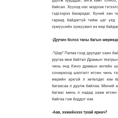
дуулж хуурддаг, анги хамт олноо
байсан. Хүүхэд нас мэдээж гэгээл
гэдгээрээ бахархдаг. Хүний зан ч
гараад байдаггүй тийм цаг үед 
хүмүүсийн хүмүүжил их өөр байда
-Дуучин болох таны багын мөрөөд
-“Шар” Пагма гээд дуулдаг охин ба
руугаа явж байтал Драмын театрын
чинь энд Кино драмын ангийн шал
сонирхоод шалгалт өгсөн чинь тэ
өөрийн эрхгүй л хөтөлдөг юм би
багаасаа л дуулж байлаа. Миний 
багаас минь л надад зааж өгсөн 
байгаа гэж боддог юм.
-Аав, ээжийнхээ тухай яриач?