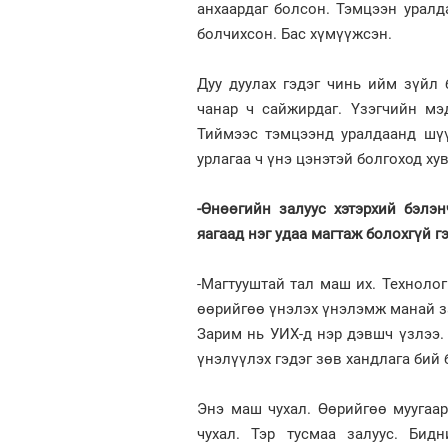
анхаардаг болсон. Тэмцээн уралд
болчихсон. Бас хүмүүжсэн.
Дуу дуулах гэдэг чинь ийм зүйл 
чанар ч сайжирдаг. Үзэгчийн мэ
Тиймээс тэмцээнд уралдаанд шүү
урлагаа ч үнэ цэнэтэй болгоход ху
-Өнөөгийн залуус хэтэрхий бэлэ
яагаад нэг удаа магтаж болохгүй г
-Магтууштай тал маш их. Технолог
өөрийгөө үнэлэх үнэлэмж манай за
Зарим нь УИХ-д нэр дэвшч үзлээ. 
үнэлүүлэх гэдэг зөв хандлага бий 
Энэ маш чухал. Өөрийгөө муугаа
чухал. Тэр тусмаа залуус. Бид