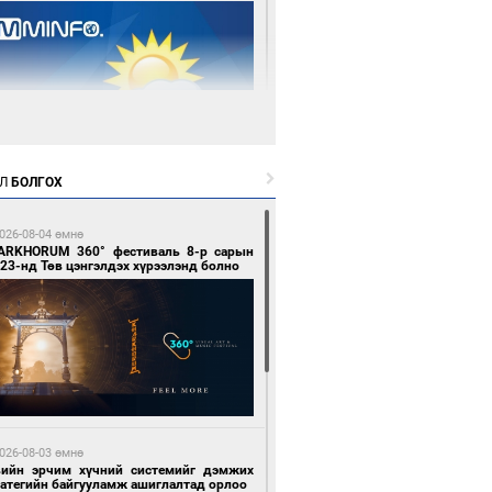
 өдрийн өмнө өмнө
Л
БОЛГОХ
цтой зөрчил гаргасан автобусны
лоочийг ажлаас нь чөлөөлжээ
026-08-04 өмнө
ARKHORUM 360° фестиваль 8-р сарын
23-нд Төв цэнгэлдэх хүрээлэнд болно
 өдрийн өмнө өмнө
гтуугаар тээврийн хэрэгсэл жолоодсон
зөрчил бүртгэгдлээ
026-08-03 өмнө
вийн эрчим хүчний системийг дэмжих
ратегийн байгууламж ашиглалтад орлоо