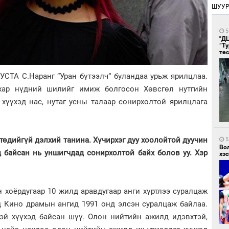
ШУУ
5
"Д
“Т
тө
СТА С.Наранг “Уран бүтээлч” буландаа урьж ярилцлаа.
, хар нүдний шилийг имиж болгосон Хөвсгөл нутгийн
 хүүхэд нас, нутаг усны талаар сонирхолтой ярилцлага
төдийгүй дэлхий танина. Хүчирхэг дуу хоолойтой дуучин
5
Во
д байсан нь уншигчдад сонирхолтой байх болов уу. Хэр
хэс
 хоёрдугаар 10 жилд аравдугаар анги хүртлээ суралцаж
өд Кино драмын ангид 1991 онд элсэн суралцаж байлаа.
тэй хүүхэд байсан шүү. Олон нийтийн ажилд идэвхтэй,