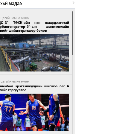
РХАЙ
МЭДЭЭ
 цагийн өмнө өмнө
ЦС-3” ТӨХК-ийн нэн шаардлагатай
урбингенератор-5”-ын шинэчлэлийн
свийг шийдвэрлэхээр болов
 цагийн өмнө өмнө
ллейбол эрэгтэйчүүдийн шигшээ баг А
гийг тэргүүллээ