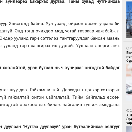
н зүйлээрээ бахархах дуртай. Таны хувьд нутгийнхаа
уур Хөвсгөлд байна. Уул усанд ойрхон өссөн учраас би
даггүй. Энд тэнд очихдоо мод, устай газраар явж байж л
1
Ир
Өндөр ууланд гарч сэтгэлээ тайтгаруулдаг байсан маань
ги
ду
 ууланд гарч хашгирах их дуртай. Уулнаас энерги авч,
2
Ба
но
бү
й хоолойтой, уран бүтээл нь ч хүчирхэг онгодтой байдаг
нутаг шүү дээ. Гайхамшигтай. Дархадын цэнхэр хотгорыг
1
гүй гайхалтай онгон байгальтай. Тийм байгальд өссөн
Нар
 онгодтой орохоос яах билээ. Байгалиа түшиж амьдрана
2
Х.
Эр
хар
н дуулсан “Нутгаа дуулахуй” уран бүтээлийнхээ аялгууг