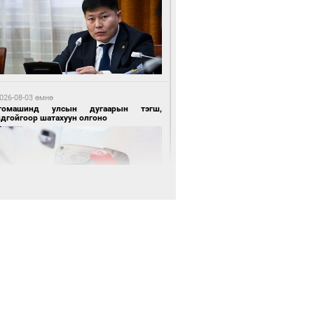
 өдрийн өмнө өмнө
нгол Улсын волейболын шигшээ баг
өөдөр Хятадын эсрэг тоглоно
026-08-03 өмнө
томашинд улсын дугаарын тэгш,
ндгойгоор шатахуун олгоно
 өдрийн өмнө өмнө
өөдөр сондгой тоогоор төгссөн улсын
гаартай автомашинтай иргэдэд шатахуун
гоно
026-08-03 өмнө
всгөл нуурын лусыг тахих төрийн
хилгын ёслол боллоо