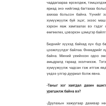
чаддагаараа өрсөлдөж, тэмцэлдэж,
яриад энэ нийгэмд багтахаа боль
ахихаа больсон байна. Үүнийг з
хүмүүжүүлж буй эцэг, эхээс маш
хэрхэн яаж хамгаалах вэ гэдэг с
өмгөөлөх, цэвэрхэн цэмцгэр байлга
Биднийг хүүхэд байхад хүн бүр б
цээжлүүлдэг байлаа. Өнөөдрийг х
байна. Миний үеийнхэн одоо эм
амьдралд гараад эхэлчихэж. Тэг
хүмүүжүүлж чадсан гэж итгэж явда
үедээ үлгэр дууриал болж явна.
-Таныг хог хаягдал дахин ашиг
урагшилж байна вэ?
-Дуулахын хажуугаар дахивар нө