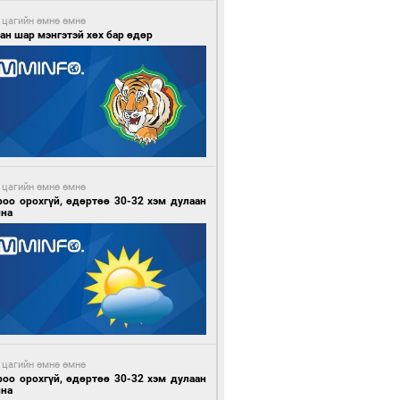
 цагийн өмнө өмнө
ан шар мэнгэтэй хөх бар өдөр
 цагийн өмнө өмнө
роо орохгүй, өдөртөө 30-32 хэм дулаан
йна
 цагийн өмнө өмнө
роо орохгүй, өдөртөө 30-32 хэм дулаан
йна