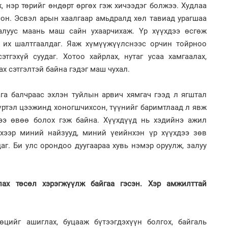
ба
 нэр төрийг өндөрт өргөх гэж хичээдэг болжээ. Худлаа
2
сон. Эсвэл арын хаалгаар амьдралд хөл тавиад урагшаа
“Ну
алуус маань маш сайн ухаарчихаж. Үр хүүхдээ өсгөж
 их шалтгаалдаг. Яаж хүмүүжүүлснээс орчин тойрноо
этгэхүй суудаг. Хотоо хайрлах, нутаг усаа хамгаалах,
х сэтгэлтэй байна гэдэг маш чухал.
1
ага балчраас эхлэн туйлын арвич хямгач гээд л ягштал
Бү
тээ
үртэл цээжинд хоногшчихсон, түүнийг баримтлаад л явж
2
Ав
ээ өвөө болох гэж байна. Хүүхдүүд нь хэдийнэ ажил
тат
эхээр миний найзууд, миний үеийнхэн үр хүүхдээ зөв
г. Би улс орондоо дуугаараа хувь нэмэр оруулж, залуу
лах төсөл хэрэгжүүлж байгаа гэсэн. Хэр амжилттай
1
МИ
аж
2
Б.
өцийг ашиглах, буцааж бүтээгдэхүүн болгох, байгаль
би