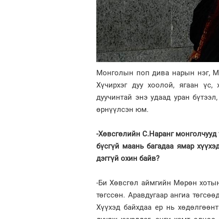
Монголын поп дива нарын нэг, МУ
Хүчирхэг дуу хоолой, ягаан үс
дуучинтай энэ удаад уран бүтээл,
өрнүүлсэн юм.
-Хөвсгөлийн С.Наранг монголчууд 
бүсгүй маань багадаа ямар хүүхэ
дэггүй охин байв?
-Би Хөвсгөл аймгийн Мөрөн хотын
төгссөн. Аравдугаар ангиа төгсө
Хүүхэд байхдаа ер нь хөдөлгөөн