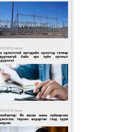
 өдрийн өмнө өмнө
ландын алдарт Boyzone хамтлагийн
шүүн Ronan Keating Монголд анх удаа
улна
026-08-03 өмнө
га орлоготой иргэдийн орлогод татвар
гдуулахгүй байх эрх зүйн орчныг
рдүүллээ
 өдрийн өмнө өмнө
ны эрчим хүчээр гэрэлтдэг үйлдвэр
026-08-03 өмнө
Нямбаатар: Ял авсан мань луйварчин
дэнэтээс төрсөн алдартан гээд сууж
агдсан