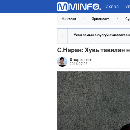
ЭХЛЭЛ
УЛ
Нийтлэл
•
Ярилцлага
•
Су
Усан замын аюулгүй ажиллагааны
С.Наран: Хувь тавилан 
Өнөртогтох
2016-07-08