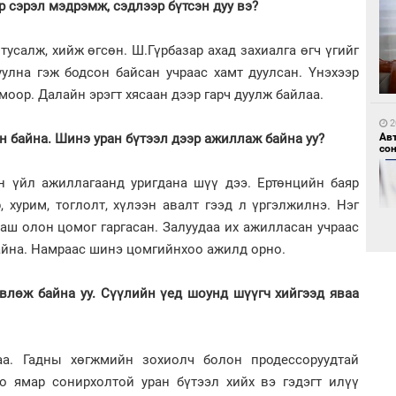
р сэрэл мэдрэмж, сэдлээр бүтсэн дуу вэ?
тусалж, хийж өгсөн. Ш.Гүрбазар ахад захиалга өгч үгийг
1
Мо
уулна гэж бодсон байсан учраас хамт дуулсан. Үнэхээр
өн
моор. Далайн эрэгт хясаан дээр гарч дуулж байлаа.
2
ин байна. Шинэ уран бүтээл дээр ажиллаж байна уу?
Ав
со
н үйл ажиллагаанд уригдана шүү дээ. Ертөнцийн баяр
 хурим, тоглолт, хүлээн авалт гээд л үргэлжилнэ. Нэг
аш олон цомог гаргасан. Залуудаа их ажилласан учраас
1
Өн
байна. Намраас шинэ цомгийнхоо ажилд орно.
ду
ол
өвлөж байна уу. Сүүлийн үед шоунд шүүгч хийгээд яваа
2
Хө
та
лаа. Гадны хөгжмийн зохиолч болон продессоруудтай
о ямар сонирхолтой уран бүтээл хийх вэ гэдэгт илүү