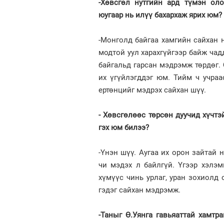
-Хөвсгөл нутгийн ард түмэн оло
юугаар нь илүү бахархаж ярих юм?
-Монголд байгаа хамгийн сайхан н
модтой уул харахгүйгээр байж чад
байгальд гарсан мэдрэмж төрдөг. 
их үгүйлэгддэг юм. Тийм ч учраас
ертөнцийг мэдрэх сайхан шүү.
- Хөвсгөлөөс төрсөн дуучид хүчтэ
гэх юм билээ?
-Үнэн шүү. Аугаа их орон зайтай 
чи мэдэх л байлгүй. Үгээр хэлэм
хүмүүс чинь урлаг, уран зохиолд
гэдэг сайхан мэдрэмж.
-Таныг Ө.Уянга гавьяаттай хамтра