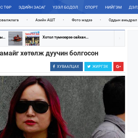
С ТӨР
ЭДИЙН ЗАСАГ
ҮЗЭЛ БОДОЛ
СПОРТ
НИЙГЭМ
ДЭЛ
рвалжлага
•
Азийн АШТ
•
Фото мэдээ
•
Оддын амьдрал
...
Хотол түмнээрээ сайхан...
намайг хөтөлж дуучин болгосон
ХУВААЛЦАХ
ЖИРГЭХ