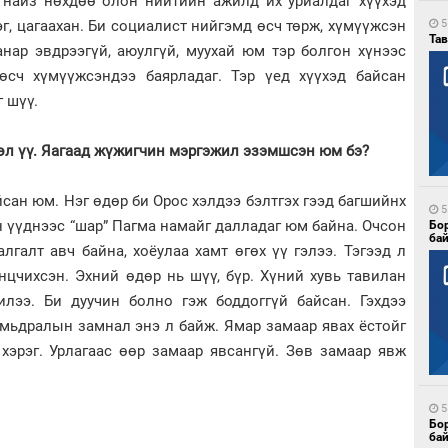
, найз нөхдөө олон нийтийн ажилд их уриалдаг хүүхэд
эг, цагаахан. Би социалист нийгэмд өсч төрж, хүмүүжсэн
5
Тав
анар эвдрээгүй, аюулгүй, муухай юм тэр болгон хүнээс
өсч хүмүүжсэндээ баярладаг. Тэр үед хүүхэд байсан
г шүү.
өл үү. Яагаад жүжигчин мэргэжил эзэмшсэн юм бэ?
йсан юм. Нэг өдөр би Орос хэлдээ бэлтгэх гээд багшийнх
5
 үүднээс “шар” Пагма намайг далладаг юм байна. Очсон
Бо
ба
галт авч байна, хоёулаа хамт өгөх үү гэлээ. Тэгээд л
нцчихсэн. Эхний өдөр нь шүү, бүр. Хүний хувь тавилан
лээ. Би дуучин болно гэж боддоггүй байсан. Гэхдээ
амьдралын замнал энэ л байж. Ямар замаар явах ёстойг
хэрэг. Урлагаас өөр замаар явсангүй. Зөв замаар явж
5
Бо
ба