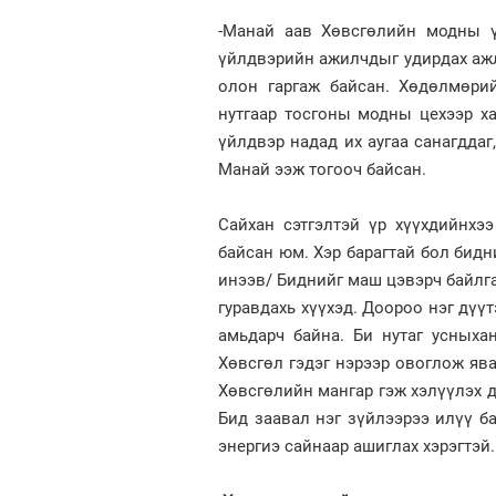
-Манай аав Хөвсгөлийн модны ү
үйлдвэрийн ажилчдыг удирдах ажл
олон гаргаж байсан. Хөдөлмөри
нутгаар тосгоны модны цехээр х
үйлдвэр надад их аугаа санагддаг
Манай ээж тогооч байсан.
Сайхан сэтгэлтэй үр хүүхдийнхээ
байсан юм. Хэр барагтай бол бидни
инээв/ Биднийг маш цэвэрч байлга
гуравдахь хүүхэд. Доороо нэг дүү
амьдарч байна. Би нутаг усныхан
Хөвсгөл гэдэг нэрээр овоглож ява
Хөвсгөлийн мангар гэж хэлүүлэх д
Бид заавал нэг зүйлээрээ илүү ба
энергиэ сайнаар ашиглах хэрэгтэй