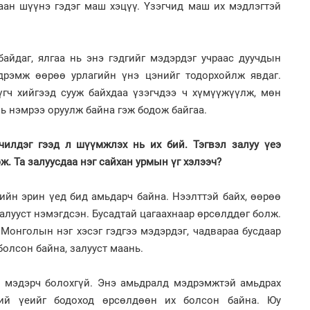
аан шүүнэ гэдэг маш хэцүү. Үзэгчид маш их мэдлэгтэй
1
УИ
тэн
байдаг, ялгаа нь энэ гэдгийг мэдэрдэг учраас дуучдын
2
Хөш
дрэмж өөрөө урлагийн үнэ цэнийг тодорхойлж явдаг.
гч хийгээд сууж байхдаа үзэгчдээ ч хүмүүжүүлж, мөн
вь нэмрээ оруулж байна гэж бодож байгаа.
нчилдэг гээд л шүүмжлэх нь их бий. Тэгвэл залуу үеэ
1
эж. Та залуусдаа нэг сайхан урмын үг хэлээч?
Зу
өд
2
ийн эрин үед бид амьдарч байна. Нээлттэй байх, өөрөө
"Х
ЕБС
лууст нэмэгдсэн. Бусадтай цагаахнаар өрсөлддөг болж.
Монголын нэг хэсэг гэдгээ мэдэрдэг, чадвараа бусдаар
болсон байна, залууст маань.
р мэдэрч болохгүй. Энэ амьдралд мэдрэмжтэй амьдрах
1
ний үеийг бодоход өрсөлдөөн их болсон байна. Юу
Бо