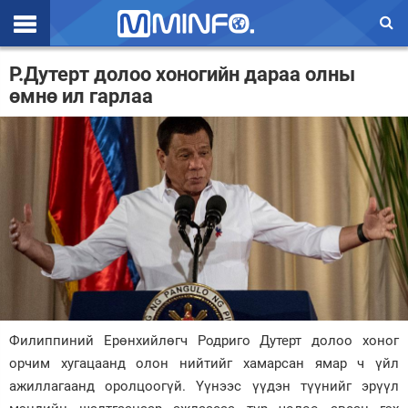
Эхлэл
Р.Дутерт долоо хоногийн дараа олны
өмнө ил гарлаа
Цаг агаар
Валют ханш
Улс төр
Эдийн засаг
Үзэл бодол
Спорт
Нийгэм
Филиппиний Ерөнхийлөгч Родриго Дутерт долоо хоног
Дэлхий
орчим хугацаанд олон нийтийг хамарсан ямар ч үйл
ажиллагаанд оролцоогүй. Үүнээс үүдэн түүнийг эрүүл
Энтертайнмэнт