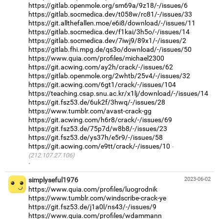
https://gitlab.openmole.org/sm69a/9z18/-/issues/6
https://gitlab.socmedica.dev/t058w/rc81/-/issues/33
https://git.allthefallen.moe/e6i8/download/-/issues/11
https://gitlab.socmedica.dev/f1kai/3h5o/-/issues/14
https://gitlab.socmedica.dev/7iwj9/89x1/-/issues/2
https://gitlab.fhi.mpg.de/qs3o/download/-/issues/50
https://www.quia.com/profiles/michael2300
https://git.acwing.com/ay2h/crack/-/issues/62
https://gitlab.openmole.org/2whtb/25v4/-/issues/32
https://git.acwing.com/6gt1/crack/-/issues/104
https://teaching.csap.snu.ac.kr/x1lj/download/-/issues/14
https://git.fsz53.de/6uk2f/3hwq/-/issues/28
https://www.tumblr.com/avast-crack-gg
https://git.acwing.com/h6r8/crack/-/issues/69
https://git.fsz53.de/75p7d/w8b8/-/issues/23
https://git.fsz53.de/ys37h/e5r9/-/issues/58
https://git.acwing.com/e9tt/crack/-/issues/10
(212.107.27.106)
·
simplyseful1976
2023-06-02
https://www.quia.com/profiles/luogrodnik
https://www.tumblr.com/windscribe-crack-ye
https://git.fsz53.de/j1a0l/ns43/-/issues/9
https://www.quia.com/profiles/wdammann