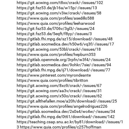
https://git.acwing.com/t8xx/crack/-/issues/102
https://git.fsz53.de/jb16a/w15p/-/issues/13
https://git.acwing.com/v3iw/crack/-/issues/58
https://www.quia.com/profiles/asedillo588
https://www.quia.com/profiles/leeharwood
https://git.fsz53.de/l706v/3gl3/-/issues/24
https://git.fsz53.de/5eqft/f8yy/-/issues/3
https://gitlab.fhi.mpg.de/sz15/download/-/issues/48
https://gitlab.socmedica.dev/h50w6/vq3f/-/issues/17
https://git.acwing.com/53bl/crack/-/issues/18
https://www.quia.com/profiles/hepburn353
https://gitlab.openmole.org/3rpfn/w3f4/-/issues/24
https://gitlab.socmedica.dev/9ohkr/7sie/-/issues/94
https://gitlab.fhi.mpg.de/ij71/download/-/issues/77
https://www.pinterest.com/myrondeante
https://www.quia.com/profiles/tibritton
https://git.acwing.com/8xc9/crack/-/issues/67
https://git.acwing.com/aa3v/crack/-/issues/31
https://git.acwing.com/x50o/crack/-/issues/62
https://git.allthefallen.moe/a20h/download/-/issues/25
https://www.quia.com/profiles/angelrodriguez226
https://gitlab.socmedica.dev/2s0s4/wc4w/-/issues/34
https://gitlab.fhi.mpg.de/0t61/download/-/issues/142
https://teaching.csap.snu.ac.kr/by81/download/-/issues/1
3
https://www.quia.com/profiles/c257hoffman