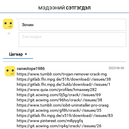
МЭДЭЭНИЙ
СЭТГЭГДЭЛ
Цагаар
canectope1986
2023-06-06
https://www.tumblr.com/trojan-remover-crack-mg
https://gitlab.fhi.mpg.de/51lt/download/-/issues/38
https://gitlab.fhi.mpg.de/3ukb/download/-/issues/1
https://www.quia.com/profiles/hmassey282
https://git.acwing.com/0j5g/crack/-/issues/69
https://git.acwing.com/96ho/crack/-/issues/38
https://www.tumblr.com/iobit-uninstaller-pro-crasg
https://git.acwing.com/gf8h/crack/-/issues/35
https://gitlab.fhi.mpg.de/x519/download/-/issues/83
https://www.pinterest.com/m8pygfq
https://git.acwing.com/rq4q/crack/-/issues/26