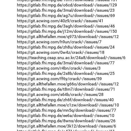
https://gitlab.fhi.mpg.de/o6cd/download/-/issues/129
https://gitlab.fhi.mpg.de/3mal/download/-/issues/23
https://gitlab.fhi.mpg.de/ag7u/download/-/issues/69
https://git.acwing.com/40z9/crack/-/issues/41
https://gitlab.fhi.mpg.de/3agh/download/-/issues/46
https://gitlab.fhi.mpg.de/j12m/download/-/issues/150
https://git.allthefallen.moe/q973/download/-/issues/12
https://git.acwing.com/h9un/crack/-/issues/7
https://gitlab.fhi.mpg.de/zh8u/download/-/issues/24
https://git.acwing.com/0w4z/crack/-/issues/18
https://teaching.csap.snu.ac.kr/24a8/download/-/issues/6
https://gitlab.fhi.mpg.de/3mal/download/-/issues/77
https://git.acwing.com/r4bn/crack/-/issues/3
https://gitlab.fhi.mpg.de/2s8b/download/-/issues/25
https://git.acwing.com/ff6y/crack/-/issues/59
https://git.allthefallen.moe/g66o/download/-/issues/12
https://gitlab.fhi.mpg.de/t8m7/download/-/issues/71
https://git.acwing.com/s64b/crack/-/issues/28
https://gitlab.fhi.mpg.de/zh6f/download/-/issues/40
https://git.allthefallen.moe/c1zw/download/-/issues/10
https://gitlab.fhi.mpg.de/mn5q/download/-/issues/77
https://gitlab.fhi.mpg.de/ee6a/download/-/issues/10
https://gitlab.fhi.mpg.de/8wns/download/-/issues/26
https://git.allthefallen.moe/3k12/download/-/issues/6