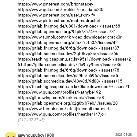
https://www.pinterest.com/brionstacey
https://www.quia.com/profiles/christiano335
https://www.pinterest.com/user_rkmxifv
https://www.pinterest.com/mahmudrusbel
https://gitlab.fhi.mpg.de/u801/download/-/issues/68
https://gitlab.openmole.org/9itpk/zb74/-/issues/31
https://www.tumblr.com/4k-video-downloader-crack0r
https://gitlab.openmole.org/a2az2/zf50/-/issues/42
https://gitlab.fhi.mpg.de/6r6q/download/-/issues/37
https://gitlab.socmedica.dev/2gf0i/vp8s/-/issues/66
https://teaching.csap.snu.ac.kr/95s1/download/-/issues/2
5
https://gitlab.socmedica.dev/2ic9f/y95e/-/issues/36
https://gitlab.fhi.mpg.de/6r6q/download/-/issues/78
https://gitlab.socmedica.dev/s59hs/c596/-/issues/5
https://gitlab.socmedica.dev/48w8d/9d08/-/issues/15
https://teaching.csap.snu.ac.kr/0iun/download/-/issues/1
https://www.quia.com/profiles/kathybe192
https://git.acwing.com/6xci/crack/-/issues/8
https://gitlab.openmole.org/c2g0t/b7eb/-/issues/20
https://www.tumblr.com/intellij-idea-ultimate-crfz
https://www.quia.com/profiles/heather147jo
(212.107.27.45)
·
juiwhoupubcy1980
2023-05-28