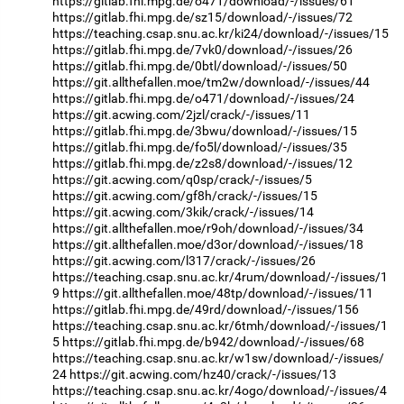
https://gitlab.fhi.mpg.de/o471/download/-/issues/61
https://gitlab.fhi.mpg.de/sz15/download/-/issues/72
https://teaching.csap.snu.ac.kr/ki24/download/-/issues/15
https://gitlab.fhi.mpg.de/7vk0/download/-/issues/26
https://gitlab.fhi.mpg.de/0btl/download/-/issues/50
https://git.allthefallen.moe/tm2w/download/-/issues/44
https://gitlab.fhi.mpg.de/o471/download/-/issues/24
https://git.acwing.com/2jzl/crack/-/issues/11
https://gitlab.fhi.mpg.de/3bwu/download/-/issues/15
https://gitlab.fhi.mpg.de/fo5l/download/-/issues/35
https://gitlab.fhi.mpg.de/z2s8/download/-/issues/12
https://git.acwing.com/q0sp/crack/-/issues/5
https://git.acwing.com/gf8h/crack/-/issues/15
https://git.acwing.com/3kik/crack/-/issues/14
https://git.allthefallen.moe/r9oh/download/-/issues/34
https://git.allthefallen.moe/d3or/download/-/issues/18
https://git.acwing.com/l317/crack/-/issues/26
https://teaching.csap.snu.ac.kr/4rum/download/-/issues/1
9
https://git.allthefallen.moe/48tp/download/-/issues/11
https://gitlab.fhi.mpg.de/49rd/download/-/issues/156
https://teaching.csap.snu.ac.kr/6tmh/download/-/issues/1
5
https://gitlab.fhi.mpg.de/b942/download/-/issues/68
https://teaching.csap.snu.ac.kr/w1sw/download/-/issues/
24
https://git.acwing.com/hz40/crack/-/issues/13
https://teaching.csap.snu.ac.kr/4ogo/download/-/issues/4