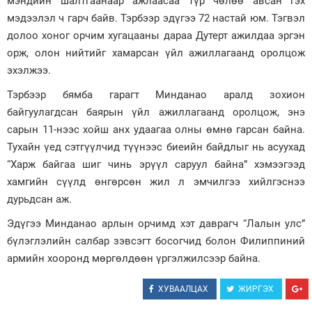
мэндийн шалтгаанаар ажлаасаа түр чөлөө авсан гэх
мэдээлэл ч гарч байв. Тэрбээр эдүгээ 72 настай юм. Тэгвэл
Зурхай
долоо хоног орчим хугацааны дараа Дутерт ажилдаа эргэн
орж, олон нийтийг хамарсан үйл ажиллагаанд оролцож
эхэлжээ.
Тэрбээр бямба гарагт Минданао аралд зохион
байгуулагдсан баярын үйл ажиллагаанд оролцож, энэ
сарын 11-нээс хойш анх удаагаа олны өмнө гарсан байна.
Тухайн үед сэтгүүлчид түүнээс биеийн байдлыг нь асуухад
“Харж байгаа шиг чинь эрүүл саруул байна” хэмээгээд
хамгийн сүүлд өнгөрсөн жил л эмчилгээ хийлгэснээ
дурьдсан аж.
Эдүгээ Минданао арлын орчимд хэт даврагч “Лалын улс”
бүлэглэлийн салбар зэвсэгт босогчид болон Филиппиний
армийн хооронд мөргөлдөөн үргэлжилсээр байна.
ХУВААЛЦАХ
ЖИРГЭХ