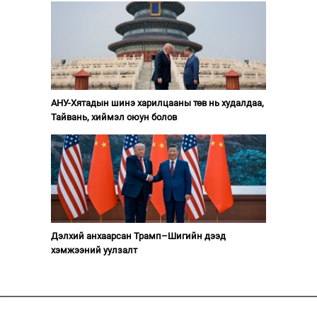
АНУ-Хятадын шинэ харилцааны төв нь худалдаа,
Тайвань, хиймэл оюун болов
Дэлхий анхаарсан Трамп–Шигийн дээд
хэмжээний уулзалт