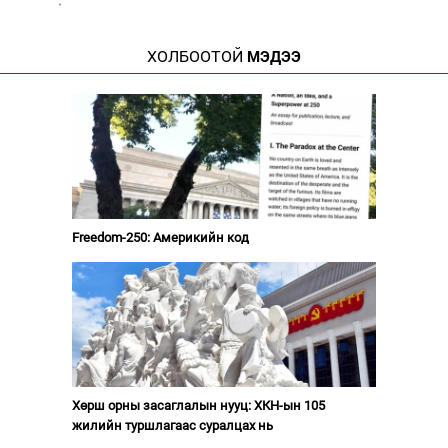
·
ХОЛБООТОЙ
МЭДЭЭ
Freedom-250: Америкийн код
Хөрш орны засаглалын нууц: ХКН-ын 105
жилийн туршлагаас суралцах нь