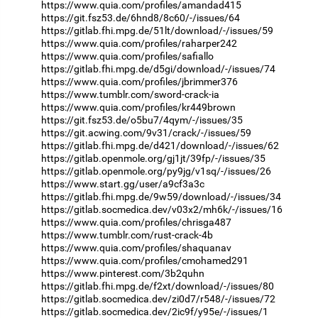
https://www.quia.com/profiles/amandad415
https://git.fsz53.de/6hnd8/8c60/-/issues/64
https://gitlab.fhi.mpg.de/51lt/download/-/issues/59
https://www.quia.com/profiles/raharper242
https://www.quia.com/profiles/safiallo
https://gitlab.fhi.mpg.de/d5gi/download/-/issues/74
https://www.quia.com/profiles/jbrimmer376
https://www.tumblr.com/sword-crack-ia
https://www.quia.com/profiles/kr449brown
https://git.fsz53.de/o5bu7/4qym/-/issues/35
https://git.acwing.com/9v31/crack/-/issues/59
https://gitlab.fhi.mpg.de/d421/download/-/issues/62
https://gitlab.openmole.org/gj1jt/39fp/-/issues/35
https://gitlab.openmole.org/py9jg/v1sq/-/issues/26
https://www.start.gg/user/a9cf3a3c
https://gitlab.fhi.mpg.de/9w59/download/-/issues/34
https://gitlab.socmedica.dev/v03x2/mh6k/-/issues/16
https://www.quia.com/profiles/chrisga487
https://www.tumblr.com/rust-crack-4b
https://www.quia.com/profiles/shaquanav
https://www.quia.com/profiles/cmohamed291
https://www.pinterest.com/3b2quhn
https://gitlab.fhi.mpg.de/f2xt/download/-/issues/80
https://gitlab.socmedica.dev/zi0d7/r548/-/issues/72
https://gitlab.socmedica.dev/2ic9f/y95e/-/issues/1