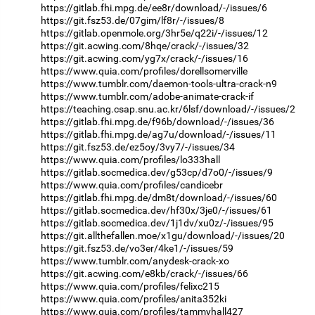
https://gitlab.fhi.mpg.de/ee8r/download/-/issues/6
https://git.fsz53.de/07gim/lf8r/-/issues/8
https://gitlab.openmole.org/3hr5e/q22i/-/issues/12
https://git.acwing.com/8hqe/crack/-/issues/32
https://git.acwing.com/yg7x/crack/-/issues/16
https://www.quia.com/profiles/dorellsomerville
https://www.tumblr.com/daemon-tools-ultra-crack-n9
https://www.tumblr.com/adobe-animate-crack-if
https://teaching.csap.snu.ac.kr/6lsf/download/-/issues/2
https://gitlab.fhi.mpg.de/f96b/download/-/issues/36
https://gitlab.fhi.mpg.de/ag7u/download/-/issues/11
https://git.fsz53.de/ez5oy/3vy7/-/issues/34
https://www.quia.com/profiles/lo333hall
https://gitlab.socmedica.dev/g53cp/d7o0/-/issues/9
https://www.quia.com/profiles/candicebr
https://gitlab.fhi.mpg.de/dm8t/download/-/issues/60
https://gitlab.socmedica.dev/hf30x/3je0/-/issues/61
https://gitlab.socmedica.dev/1j1dv/xu0z/-/issues/95
https://git.allthefallen.moe/x1gu/download/-/issues/20
https://git.fsz53.de/vo3er/4ke1/-/issues/59
https://www.tumblr.com/anydesk-crack-xo
https://git.acwing.com/e8kb/crack/-/issues/66
https://www.quia.com/profiles/felixc215
https://www.quia.com/profiles/anita352ki
https://www.quia.com/profiles/tammyhall427