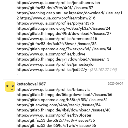
https://www.quia.com/profiles/jonathanrevlon
https://git.fsz53.de/n7ftv/4r0f/-/issues/57
https://teaching.csap.snu.ac.kr/a4oo/download/-/issues/1
2
https://www.quia.com/profiles/robinw216
https://www.quia.com/profiles/pbryant376
https://gitlab.openmole.org/vo9oa/yk3z/-/issues/24
https://gitlab.fhi.mpg.de/49rd/download/-/issues/27
https://www.quia.com/profiles/ammoore516
https://git.fsz53.de/6uk2f/3hwq/-/issues/35
https://gitlab.openmole.org/7wszx/ox3d/-/issues/54
https://www.quia.com/profiles/budwe
https://gitlab.fhi.mpg.de/ij71/download/-/issues/13
https://www.quia.com/profiles/jamesbaylor
https://www.quia.com/profiles/jed527y
(212.107.27.146)
·
kettephova1987
2023-06-04
https://www.quia.com/profiles/brianavila
https://gitlab.fhi.mpg.de/56ag/download/-/issues/66
https://gitlab.openmole.org/b88ts/t5l3/-/issues/31
https://git.acwing.com/r4bn/crack/-/issues/54
https://gitlab.fhi.mpg.de/4bel/download/-/issues/40
https://www.quia.com/profiles/l590foster
https://git.fsz53.de/o3r2r/7vu8/-/issues/36
https://git.fsz53.de/l659u/s1wh/-/issues/56