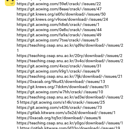
https://git.acwing.com/59ef/crack/-/issues/22
https://git.acwing.com/8eae/crack/-/issues/47
https://git.krews.org/si0fx/download/-/issues/50
https://git.krews.org/v9ooe/download/-/issues/24
https://git.acwing.com/h8s6/crack/-/issues/1
https://git.acwing.com/0e8x/crack/-/issues/44
https://git.acwing.com/fa9a/crack/-/issues/49
https://git.acwing.com/7txe/crack/-/issues/5
https://teaching.csap.snu.ac.kr/qd9s/download/-/issues/2
1
https://teaching.csap.snu.ac.kr/20ry/download/-/issues/2
https://teaching.csap.snu.ac.kr/3v4o/download/-/issues/2
https://git.acwing.com/4xoz/crack/-/issues/31
https://git.acwing.com/k9g1/crack/-/issues/9
https://teaching.csap.snu.ac.kr/7ljk/download/-/issues/21
https://0xacab.org/9ku43/download/-/issues/13
https://git.krews.org/7dckm/download/-/issues/51
https://git.acwing.com/w7hh/crack/-/issues/10
https://teaching.csap.snu.ac.kr/ad3e/download/-/issues/2
5
https://git.acwing.com/s14k/crack/-/issues/25
https://git.acwing.com/v436/crack/-/issues/73
https://gitlab.kitware.com/u5s2d/download/-/issues/1
https://0xacab.org/tq5cr/download/-/issues/6
https://teaching.csap.snu.ac.kr/y0go/download/-/issues/1
1
https://gitlab.kitware.com/ld33o/download/-/issues/19