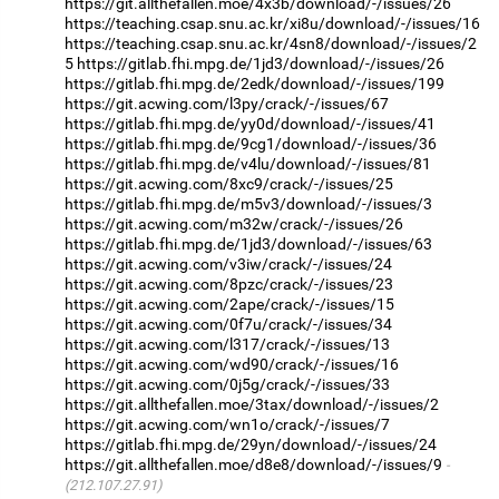
https://git.allthefallen.moe/4x3b/download/-/issues/26
https://teaching.csap.snu.ac.kr/xi8u/download/-/issues/16
https://teaching.csap.snu.ac.kr/4sn8/download/-/issues/2
5
https://gitlab.fhi.mpg.de/1jd3/download/-/issues/26
https://gitlab.fhi.mpg.de/2edk/download/-/issues/199
https://git.acwing.com/l3py/crack/-/issues/67
https://gitlab.fhi.mpg.de/yy0d/download/-/issues/41
https://gitlab.fhi.mpg.de/9cg1/download/-/issues/36
https://gitlab.fhi.mpg.de/v4lu/download/-/issues/81
https://git.acwing.com/8xc9/crack/-/issues/25
https://gitlab.fhi.mpg.de/m5v3/download/-/issues/3
https://git.acwing.com/m32w/crack/-/issues/26
https://gitlab.fhi.mpg.de/1jd3/download/-/issues/63
https://git.acwing.com/v3iw/crack/-/issues/24
https://git.acwing.com/8pzc/crack/-/issues/23
https://git.acwing.com/2ape/crack/-/issues/15
https://git.acwing.com/0f7u/crack/-/issues/34
https://git.acwing.com/l317/crack/-/issues/13
https://git.acwing.com/wd90/crack/-/issues/16
https://git.acwing.com/0j5g/crack/-/issues/33
https://git.allthefallen.moe/3tax/download/-/issues/2
https://git.acwing.com/wn1o/crack/-/issues/7
https://gitlab.fhi.mpg.de/29yn/download/-/issues/24
https://git.allthefallen.moe/d8e8/download/-/issues/9
(212.107.27.91)