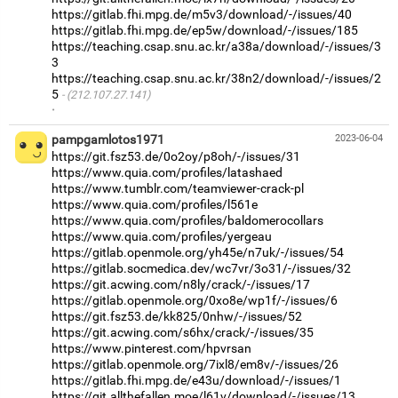
https://gitlab.fhi.mpg.de/m5v3/download/-/issues/40
https://gitlab.fhi.mpg.de/ep5w/download/-/issues/185
https://teaching.csap.snu.ac.kr/a38a/download/-/issues/3
3
https://teaching.csap.snu.ac.kr/38n2/download/-/issues/2
5
(212.107.27.141)
·
pampgamlotos1971
2023-06-04
https://git.fsz53.de/0o2oy/p8oh/-/issues/31
https://www.quia.com/profiles/latashaed
https://www.tumblr.com/teamviewer-crack-pl
https://www.quia.com/profiles/l561e
https://www.quia.com/profiles/baldomerocollars
https://www.quia.com/profiles/yergeau
https://gitlab.openmole.org/yh45e/n7uk/-/issues/54
https://gitlab.socmedica.dev/wc7vr/3o31/-/issues/32
https://git.acwing.com/n8ly/crack/-/issues/17
https://gitlab.openmole.org/0xo8e/wp1f/-/issues/6
https://git.fsz53.de/kk825/0nhw/-/issues/52
https://git.acwing.com/s6hx/crack/-/issues/35
https://www.pinterest.com/hpvrsan
https://gitlab.openmole.org/7ixl8/em8v/-/issues/26
https://gitlab.fhi.mpg.de/e43u/download/-/issues/1
https://git.allthefallen.moe/l61v/download/-/issues/13