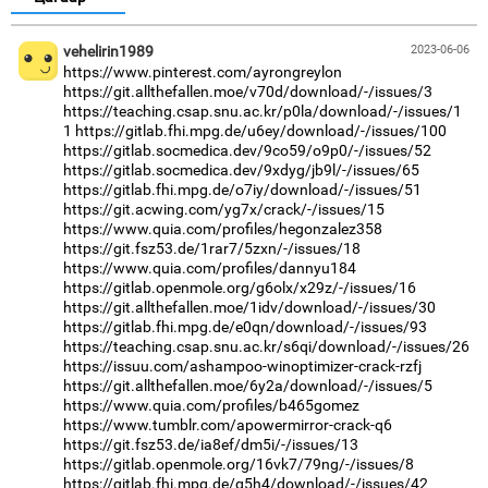
vehelirin1989
2023-06-06
https://www.pinterest.com/ayrongreylon
https://git.allthefallen.moe/v70d/download/-/issues/3
https://teaching.csap.snu.ac.kr/p0la/download/-/issues/1
1
https://gitlab.fhi.mpg.de/u6ey/download/-/issues/100
https://gitlab.socmedica.dev/9co59/o9p0/-/issues/52
https://gitlab.socmedica.dev/9xdyg/jb9l/-/issues/65
https://gitlab.fhi.mpg.de/o7iy/download/-/issues/51
https://git.acwing.com/yg7x/crack/-/issues/15
https://www.quia.com/profiles/hegonzalez358
https://git.fsz53.de/1rar7/5zxn/-/issues/18
https://www.quia.com/profiles/dannyu184
https://gitlab.openmole.org/g6olx/x29z/-/issues/16
https://git.allthefallen.moe/1idv/download/-/issues/30
https://gitlab.fhi.mpg.de/e0qn/download/-/issues/93
https://teaching.csap.snu.ac.kr/s6qi/download/-/issues/26
https://issuu.com/ashampoo-winoptimizer-crack-rzfj
https://git.allthefallen.moe/6y2a/download/-/issues/5
https://www.quia.com/profiles/b465gomez
https://www.tumblr.com/apowermirror-crack-q6
https://git.fsz53.de/ia8ef/dm5i/-/issues/13
https://gitlab.openmole.org/16vk7/79ng/-/issues/8
https://gitlab.fhi.mpg.de/g5h4/download/-/issues/42