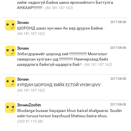
хийж чадахгуй Байна шинэ еронхийлогч Баттулга
АНХААР!!!!!!!!
(66.181.187.162)
·
Зочин
2017-08-08
ШОРОНД шаах хун ман Ан аар дуурэн Байна
(66.181.187.162)
·
Зочин
2017-08-08
Элбэгдоржийг шоронд хий !!!!!!!!!!!!!!! Монголыг
самарсан хулгаач шд !!!!!!!!!!!! Намчирхаад байх
шаардлага байхгуй шударга бай !
(66.181.187.162)
·
Зочин
2017-08-08
ХУРДАН ШОРОНД ХИЙХ ЕСТОЙ VНЭН ШVV
(66.181.187.162)
·
ЗочинZochin
2017-08-08
Shudarga busaar bayajsan khun baival shalgaarai. Suuliin
ueiin turuus tursun baychuud khetsuu baina shuu.
(203.91.115.38)
·