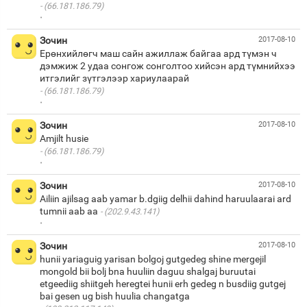
(66.181.186.79)
·
Зочин
2017-08-10
Ерөнхийлөгч маш сайн ажиллаж байгаа ард түмэн ч
дэмжиж 2 удаа сонгож сонголтоо хийсэн ард түмнийхээ
(66.181.186.79)
·
Зочин
2017-08-10
(66.181.186.79)
·
Зочин
2017-08-10
Ailiin ajilsag aab yamar b.dgiig delhii dahind haruulaarai ard
tumnii aab aa
(202.9.43.141)
·
Зочин
2017-08-10
hunii yariaguig yarisan bolgoj gutgedeg shine mergejil
mongold bii bolj bna huuliin daguu shalgaj buruutai
etgeediig shiitgeh heregtei hunii erh gedeg n busdiig gutgej