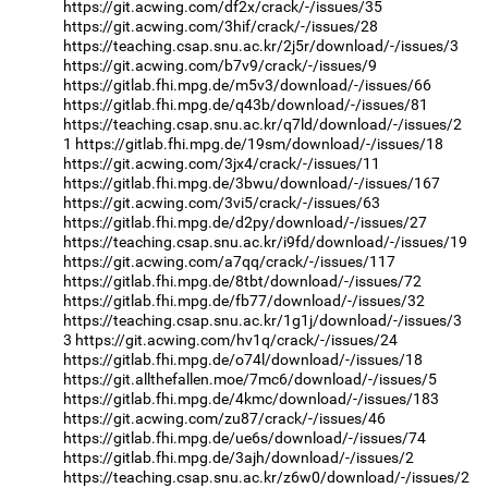
https://git.acwing.com/df2x/crack/-/issues/35
https://git.acwing.com/3hif/crack/-/issues/28
https://teaching.csap.snu.ac.kr/2j5r/download/-/issues/3
https://git.acwing.com/b7v9/crack/-/issues/9
https://gitlab.fhi.mpg.de/m5v3/download/-/issues/66
https://gitlab.fhi.mpg.de/q43b/download/-/issues/81
https://teaching.csap.snu.ac.kr/q7ld/download/-/issues/2
1
https://gitlab.fhi.mpg.de/19sm/download/-/issues/18
https://git.acwing.com/3jx4/crack/-/issues/11
https://gitlab.fhi.mpg.de/3bwu/download/-/issues/167
https://git.acwing.com/3vi5/crack/-/issues/63
https://gitlab.fhi.mpg.de/d2py/download/-/issues/27
https://teaching.csap.snu.ac.kr/i9fd/download/-/issues/19
https://git.acwing.com/a7qq/crack/-/issues/117
https://gitlab.fhi.mpg.de/8tbt/download/-/issues/72
https://gitlab.fhi.mpg.de/fb77/download/-/issues/32
https://teaching.csap.snu.ac.kr/1g1j/download/-/issues/3
3
https://git.acwing.com/hv1q/crack/-/issues/24
https://gitlab.fhi.mpg.de/o74l/download/-/issues/18
https://git.allthefallen.moe/7mc6/download/-/issues/5
https://gitlab.fhi.mpg.de/4kmc/download/-/issues/183
https://git.acwing.com/zu87/crack/-/issues/46
https://gitlab.fhi.mpg.de/ue6s/download/-/issues/74
https://gitlab.fhi.mpg.de/3ajh/download/-/issues/2
https://teaching.csap.snu.ac.kr/z6w0/download/-/issues/2