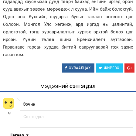
гадаадад хаусныхаа дунд төөрч байхад энгийн иргэд орон
сууц авахыг зөвхөн мөрөөдөж л сууна. Ийм байж болохгүй.
Одоо энэ бүхнийг, шударга бусыг таслан зогсоох цаг
болсон. Монгол Улс хөгжиж, ард иргэд нь цалинтай,
орлоготой, тэгш хуваарилалтыг хүртэх эрхтэй болох цаг
ирсэн. Үүний төлөө шинэ Ерөнхийлөгч зүтгээсэй.
Гараанаас гарсан хурдаа битгий сааруулаарай гэж захих
гэсэн юм.
ХУВААЛЦАХ
ЖИРГЭХ
МЭДЭЭНИЙ
СЭТГЭГДЭЛ
Цагаар