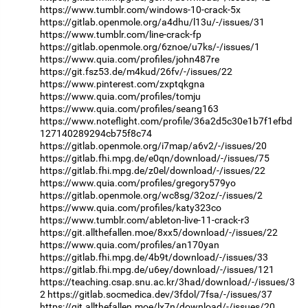
https://www.tumblr.com/windows-10-crack-5x
https://gitlab.openmole.org/a4dhu/l13u/-/issues/31
https://www.tumblr.com/line-crack-fp
https://gitlab.openmole.org/6znoe/u7ks/-/issues/1
https://www.quia.com/profiles/john487re
https://git.fsz53.de/m4kud/26fv/-/issues/22
https://www.pinterest.com/zxptqkgna
https://www.quia.com/profiles/tomju
https://www.quia.com/profiles/seang163
https://www.noteflight.com/profile/36a2d5c30e1b7f1efbd
127140289294cb75f8c74
https://gitlab.openmole.org/i7map/a6v2/-/issues/20
https://gitlab.fhi.mpg.de/e0qn/download/-/issues/75
https://gitlab.fhi.mpg.de/z0el/download/-/issues/22
https://www.quia.com/profiles/gregory579yo
https://gitlab.openmole.org/wc8sg/32oz/-/issues/2
https://www.quia.com/profiles/katy323co
https://www.tumblr.com/ableton-live-11-crack-r3
https://git.allthefallen.moe/8xx5/download/-/issues/22
https://www.quia.com/profiles/an170yan
https://gitlab.fhi.mpg.de/4b9t/download/-/issues/33
https://gitlab.fhi.mpg.de/u6ey/download/-/issues/121
https://teaching.csap.snu.ac.kr/3had/download/-/issues/3
2
https://gitlab.socmedica.dev/3fdol/7fsa/-/issues/37
https://git.allthefallen.moe/lx7n/download/-/issues/20