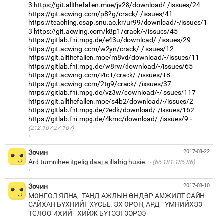
3
https://git.allthefallen.moe/jv28/download/-/issues/24
https://git.acwing.com/p82g/crack/-/issues/41
https://teaching.csap.snu.ac.kr/ur99/download/-/issues/1
3
https://git.acwing.com/k8p1/crack/-/issues/45
https://gitlab.fhi.mpg.de/e43u/download/-/issues/29
https://git.acwing.com/w2yn/crack/-/issues/12
https://git.allthefallen.moe/m8vd/download/-/issues/11
https://gitlab.fhi.mpg.de/w8rw/download/-/issues/65
https://git.acwing.com/i4o1/crack/-/issues/18
https://git.acwing.com/2tg9/crack/-/issues/37
https://gitlab.fhi.mpg.de/vz3w/download/-/issues/117
https://git.allthefallen.moe/s4b2/download/-/issues/2
https://gitlab.fhi.mpg.de/2edk/download/-/issues/162
https://gitlab.fhi.mpg.de/4kmc/download/-/issues/9
(212.107.27.107)
·
Зочин
2017-08-22
Ard tumnihee itgelig daaj ajillahig husie.
(66.181.186.86)
·
Зочин
2017-08-10
МОНГОЛ ЯЛНА, ТАНД АЖЛЫН ӨНДӨР АМЖИЛТ САЙН
САЙХАН БҮХНИЙГ ХҮСЬЕ. ЭХ ОРОН, АРД ТҮМНИЙХЭЭ