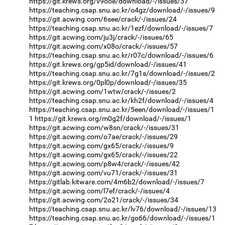
https://git.krews.org/v9ooe/download/-/issues/37
https://teaching.csap.snu.ac.kr/o4gz/download/-/issues/9
https://git.acwing.com/6see/crack/-/issues/24
https://teaching.csap.snu.ac.kr/1ezf/download/-/issues/7
https://git.acwing.com/ju3j/crack/-/issues/65
https://git.acwing.com/x08o/crack/-/issues/57
https://teaching.csap.snu.ac.kr/r07c/download/-/issues/6
https://git.krews.org/gp5id/download/-/issues/41
https://teaching.csap.snu.ac.kr/7g1s/download/-/issues/2
https://git.krews.org/0pl0p/download/-/issues/35
https://git.acwing.com/1wtw/crack/-/issues/2
https://teaching.csap.snu.ac.kr/kh2f/download/-/issues/4
https://teaching.csap.snu.ac.kr/5een/download/-/issues/1
1
https://git.krews.org/m0g2f/download/-/issues/1
https://git.acwing.com/w8sn/crack/-/issues/31
https://git.acwing.com/o7ae/crack/-/issues/29
https://git.acwing.com/gx65/crack/-/issues/9
https://git.acwing.com/gx65/crack/-/issues/22
https://git.acwing.com/p8w4/crack/-/issues/42
https://git.acwing.com/vu71/crack/-/issues/31
https://gitlab.kitware.com/4m6b2/download/-/issues/7
https://git.acwing.com/l7ef/crack/-/issues/4
https://git.acwing.com/2o21/crack/-/issues/34
https://teaching.csap.snu.ac.kr/lv76/download/-/issues/13
https://teaching.csap.snu.ac.kr/go66/download/-/issues/1