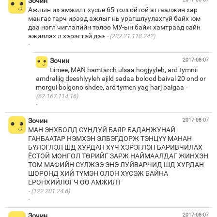
Зочин
Ажлын их амжилт хүсье 65 толгойтой атгаалжин хар
мангас гарч ирээд ажлыг нь урагшлуулахгүй байх юм
даа нэгл чиглэлийн төлөө МУ-ын байж хамтраад сайн
ажиллах л хэрэгтэй дээ
(202.21.118.242)
·
Зочин
2017-08-07
tiimee, MAN hamtarch ulsaa hogjyyleh, ard tymnii
amdraliig deeshlyyleh ajild sadaa bolood baival 20 ond or
morgui bolgono shdee, ard tymen yag harj baigaa
(62.167.114.16)
·
Зочин
2017-08-07
МАН ЭНХБОЛД СУНДУЙ БАЯР БАДАНЖУНАЙ
ГАНБААТАР НЭМХЭН ЭЛБЭГДОРЖ ТЭНЦҮҮ МАНАН
БҮЛЭГЛЭЛ ШД ХУРДАН ХҮЧ ХЭРЭГЛЭН БАРИВЧИЛАХ
ЁСТОЙ МОНГОЛ ТӨРИЙГ ЗАРЖ НАЙМААЛДАГ ЖИНХЭН
ТОМ МАФИЙН СҮЛЖЭЭ ЭНЭ ЛУЙВАРЧИД ШД ХУРДАН
ШОРОНД ХИЙ ТҮМЭН ОЛОН ХҮСЭЖ БАЙНА
(122.201.24.6)
·
Зочин
2017-08-07