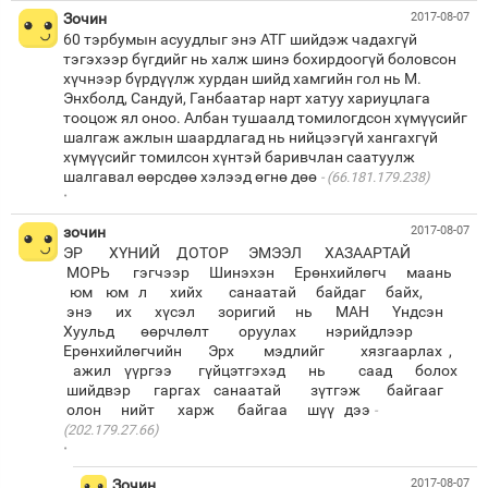
Зочин
2017-08-07
60 тэрбумын асуудлыг энэ АТГ шийдэж чадахгүй
тэгэхээр бүгдийг нь халж шинэ бохирдоогүй боловсон
хүчнээр бүрдүүлж хурдан шийд хамгийн гол нь М.
Энхболд, Сандуй, Ганбаатар нарт хатуу хариуцлага
тооцож ял оноо. Албан тушаалд томилогдсон хүмүүсийг
шалгаж ажлын шаардлагад нь нийцээгүй хангахгүй
хүмүүсийг томилсон хүнтэй баривчлан саатуулж
шалгавал өөрсдөө хэлээд өгнө дөө
(66.181.179.238)
·
зочин
2017-08-07
ЭР ХҮНИЙ ДОТОР ЭМЭЭЛ ХАЗААРТАЙ
МОРЬ гэгчээр Шинэхэн Ерөнхийлөгч маань
юм юм л хийх санаатай байдаг байх,
энэ их хүсэл зоригий нь МАН Үндсэн
Хуульд өөрчлөлт оруулах нэрийдлээр
Ерөнхийлөгчийн Эрх мэдлийг хязгаарлах ,
ажил үүргээ гүйцэтгэхэд нь саад болох
шийдвэр гаргах санаатай зүтгэж байгааг
олон нийт харж байгаа шүү дээ
(202.179.27.66)
·
Зочин
2017-08-07