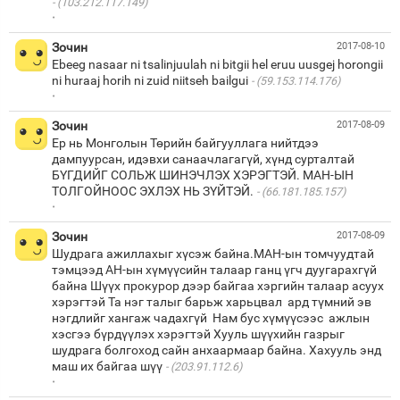
(103.212.117.149)
·
Зочин
2017-08-10
Ebeeg nasaar ni tsalinjuulah ni bitgii hel eruu uusgej horongii
ni huraaj horih ni zuid niitseh bailgui
(59.153.114.176)
·
Зочин
2017-08-09
Ер нь Монголын Төрийн байгууллага нийтдээ
дампуурсан, идэвхи санаачлагагүй, хүнд сурталтай
БҮГДИЙГ СОЛЬЖ ШИНЭЧЛЭХ ХЭРЭГТЭЙ. МАН-ЫН
ТОЛГОЙНООС ЭХЛЭХ НЬ ЗҮЙТЭЙ.
(66.181.185.157)
·
Зочин
2017-08-09
Шудрага ажиллахыг хүсэж байна.МАН-ын томчуудтай
тэмцээд АН-ын хүмүүсийн талаар ганц үгч дуугарахгүй
байна Шүүх прокурор дээр байгаа хэргийн талаар асуух
хэрэгтэй Та нэг талыг барьж харьцвал ард түмний эв
нэгдлийг хангаж чадахгүй Нам бус хүмүүсээс ажлын
хэсгээ бүрдүүлэх хэрэгтэй Хууль шүүхийн газрыг
шудрага болгоход сайн анхаармаар байна. Хахууль энд
маш их байгаа шүү
(203.91.112.6)
·