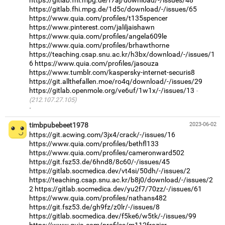
https://gitlab.fhi.mpg.de/1d5c/download/-/issues/65
https://www.quia.com/profiles/t135spencer
https://www.pinterest.com/jaliljaishawn
https://www.quia.com/profiles/angela609le
https://www.quia.com/profiles/brhawthorne
https://teaching.csap.snu.ac.kr/h3bx/download/-/issues/1
6
https://www.quia.com/profiles/jasouza
https://www.tumblr.com/kaspersky-internet-securis8
https://git.allthefallen.moe/ro4q/download/-/issues/29
https://gitlab.openmole.org/ve6uf/1w1x/-/issues/13
(212.107.27.105)
·
timbpubebeet1978
2023-06-02
https://git.acwing.com/3jx4/crack/-/issues/16
https://www.quia.com/profiles/bethfl133
https://www.quia.com/profiles/cameronward502
https://git.fsz53.de/6hnd8/8c60/-/issues/45
https://gitlab.socmedica.dev/vt4si/50dh/-/issues/2
https://teaching.csap.snu.ac.kr/b8j0/download/-/issues/2
2
https://gitlab.socmedica.dev/yu2f7/70zz/-/issues/61
https://www.quia.com/profiles/nathans482
https://git.fsz53.de/gh9fz/z0lr/-/issues/8
https://gitlab.socmedica.dev/f5ke6/w5tk/-/issues/99
https://www.quia.com/profiles/m112frazier