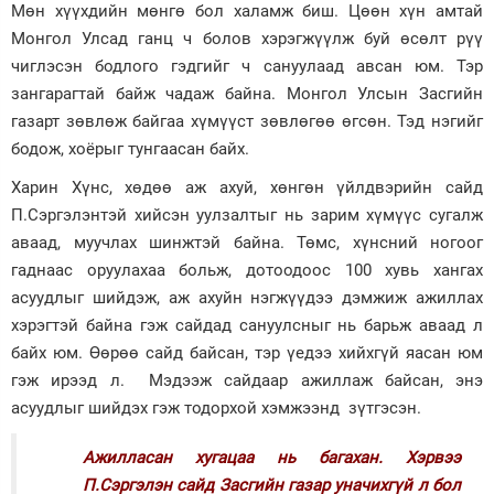
Мөн хүүхдийн мөнгө бол халамж биш. Цөөн хүн амтай
Монгол Улсад ганц ч болов хэрэгжүүлж буй өсөлт рүү
чиглэсэн бодлого гэдгийг ч сануулаад авсан юм. Тэр
зангарагтай байж чадаж байна. Монгол Улсын Засгийн
газарт зөвлөж байгаа хүмүүст зөвлөгөө өгсөн. Тэд нэгийг
бодож, хоёрыг тунгаасан байх.
Харин Хүнс, хөдөө аж ахуй, хөнгөн үйлдвэрийн сайд
П.Сэргэлэнтэй хийсэн уулзалтыг нь зарим хүмүүс сугалж
аваад, муучлах шинжтэй байна. Төмс, хүнсний ногоог
гаднаас оруулахаа больж, дотоодоос 100 хувь хангах
асуудлыг шийдэж, аж ахуйн нэгжүүдээ дэмжиж ажиллах
хэрэгтэй байна гэж сайдад сануулсныг нь барьж аваад л
байх юм. Өөрөө сайд байсан, тэр үедээ хийхгүй яасан юм
гэж ирээд л. Мэдээж сайдаар ажиллаж байсан, энэ
асуудлыг шийдэх гэж тодорхой хэмжээнд зүтгэсэн.
Ажилласан хугацаа нь багахан. Хэрвээ
П.Сэргэлэн сайд Засгийн газар уначихгүй л бол