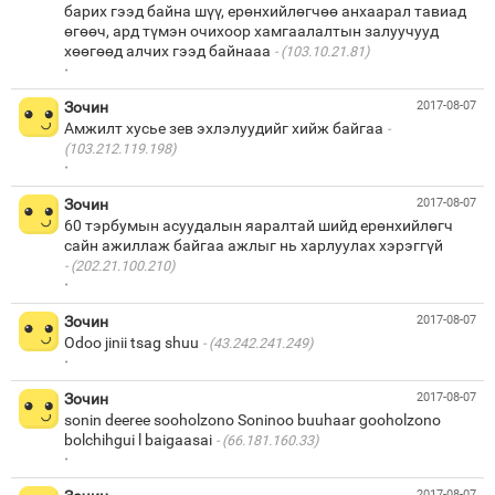
барих гээд байна шүү, ерөнхийлөгчөө анхаарал тавиад
өгөөч, ард түмэн очихоор хамгаалалтын залуучууд
хөөгөөд алчих гээд байнааа
(103.10.21.81)
·
Зочин
2017-08-07
Амжилт хусье зев эхлэлуудийг хийж байгаа
(103.212.119.198)
·
Зочин
2017-08-07
60 тэрбумын асуудалын яаралтай шийд ерөнхийлөгч
(202.21.100.210)
·
Зочин
2017-08-07
Odoo jinii tsag shuu
(43.242.241.249)
·
Зочин
2017-08-07
sonin deeree sooholzono Soninoo buuhaar gooholzono
bolchihgui l baigaasai
(66.181.160.33)
·
2017-08-07