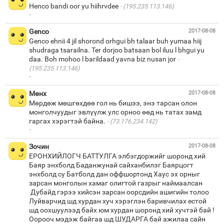
Henco bandi oor yu hiihrvdee
(195.235.113.146)
·
Genco
2017-08-08
Genco ehnii 4 jil shorond orhgui bh talaar buh yumaa hiij
shudraga tsarailna. Ter dorjoo batsaan bol iluu l bhgui yu
daa. Boh mohoo l barildaad yavna biz nusan jor
(195.235.113.146)
·
Мөнх
2017-08-08
Мөрдөж мөшгөхдөө гол нь бишээ, энэ тарсан олон
монголчуудыг эвлүүлж улс орноо өөд нь татах замд
гаргах хэрэгтэй байна.
(73.176.234.142)
·
Зочин
2017-08-08
ЕРОНХИЙЛОГЧ БАТТУЛГА элбэгдоржийг шоронд хий
Баяр энхболд Баданжунай сайханбилэг Баярцогт
энхболд су Батболд дан оффшортонд Хаус эх орныг
зарсан монголын хамаг олигтой газрыг наймаалсан
Дубайд гэрээ хийсэн зарсан оорсдийн ашигийн толоо
Луйварчид шд хурдан хуч хэрэглэн баривчилах естой
шд оохшуулээд байх юм хурдан шоронд хий хучтэй бай !
Оорооч мэдэж байгаа шд ШУДАРГА бай ажилаа сайн