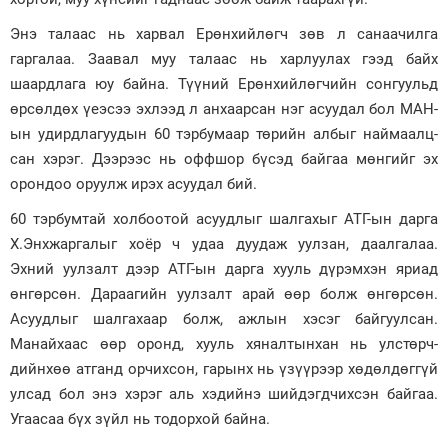
Энэ талаас нь харвал Ерөнхийлөгч зөв л санаачилга
гаргалаа. Заавал муу талаас нь харлуулах гээд байх
шаардлага юу байна. Түүний Ерөнхийлөгчийн сон­гуульд
өрсөлдөх үеэсээ эхлээд л анхаарсан нэг асуудал бол МАН-
ын удирдлагуудын 60 тэр­бу­маар төрийн албыг наймаалц­
сан хэрэг. Дээрээс нь оффшор бүсэд байгаа мөнгийг эх
орон­доо оруулж ирэх асуудал бий.
60 тэрбумтай холбоотой асууд­лыг шалгахыг АТГ-ын дарга
Х.Энх­жаргалыг хоёр ч удаа дуудаж уулзан, даалгалаа.
Эхний уулзалт дээр АТГ-ын дарга хууль дүрэмхэн яриад
өнгөрсөн. Дараагийн уулзалт арай өөр болж өнгөрсөн.
Асуудлыг шалгахаар болж, ажлын хэсэг байгуулсан.
Манайхаас өөр оронд, хууль хяналтынхан нь улс­төрч­
дийнхөө атганд орчихсон, гарынх нь үзүүрээр хөдөлдөггүй
улсад бол энэ хэрэг аль хэдийнэ шийдэгдчихсэн байгаа.
Угаасаа бүх зүйл нь тодорхой байна.