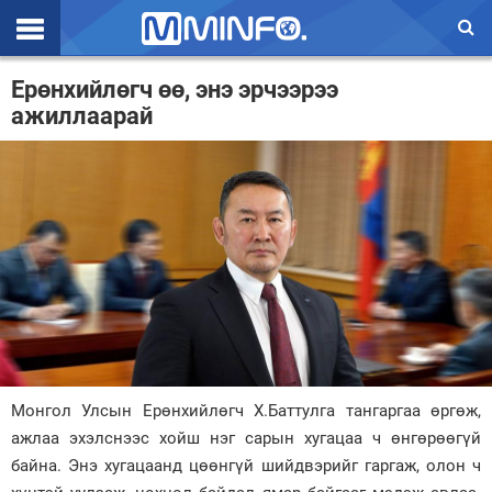
Эхлэл
Ерөнхийлөгч өө, энэ эрчээрээ
ажиллаарай
Цаг агаар
Валют ханш
Улс төр
Эдийн засаг
Үзэл бодол
Спорт
Нийгэм
Монгол Улсын Ерөнхийлөгч Х.Баттулга тангаргаа өргөж,
Дэлхий
ажлаа эхэлснээс хойш нэг сарын хугацаа ч өнгөрөөгүй
байна. Энэ хугацаанд цөөнгүй шийдвэрийг гаргаж, олон ч
Энтертайнмэнт