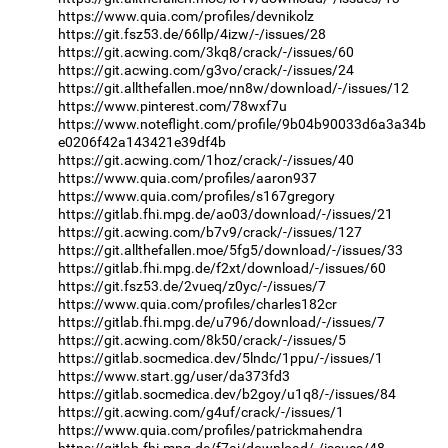
https://www.quia.com/profiles/devnikolz
https://git.fsz53.de/66llp/4izw/-/issues/28
https://git.acwing.com/3kq8/crack/-/issues/60
https://git.acwing.com/g3vo/crack/-/issues/24
https://git.allthefallen.moe/nn8w/download/-/issues/12
https://www.pinterest.com/78wxf7u
https://www.noteflight.com/profile/9b04b90033d6a3a34b
e0206f42a143421e39df4b
https://git.acwing.com/1hoz/crack/-/issues/40
https://www.quia.com/profiles/aaron937
https://www.quia.com/profiles/s167gregory
https://gitlab.fhi.mpg.de/ao03/download/-/issues/21
https://git.acwing.com/b7v9/crack/-/issues/127
https://git.allthefallen.moe/5fg5/download/-/issues/33
https://gitlab.fhi.mpg.de/f2xt/download/-/issues/60
https://git.fsz53.de/2vueq/z0yc/-/issues/7
https://www.quia.com/profiles/charles182cr
https://gitlab.fhi.mpg.de/u796/download/-/issues/7
https://git.acwing.com/8k50/crack/-/issues/5
https://gitlab.socmedica.dev/5lndc/1ppu/-/issues/1
https://www.start.gg/user/da373fd3
https://gitlab.socmedica.dev/b2goy/u1q8/-/issues/84
https://git.acwing.com/g4uf/crack/-/issues/1
https://www.quia.com/profiles/patrickmahendra
https://gitlab.fhi.mpg.de/f7aj/download/-/issues/48