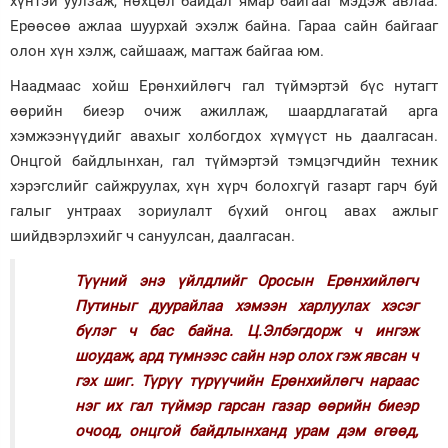
хүнтэй уулзаж, нөхцөл байдал ямар байгааг мэдэж авлаа.
Ерөөсөө ажлаа шуурхай эхэлж байна. Гараа сайн байгааг
Зурхай
олон хүн хэлж, сайшааж, магтаж байгаа юм.
Наадмаас хойш Ерөнхийлөгч гал түймэртэй бүс нутагт
өөрийн биеэр очиж ажиллаж, шаардлагатай арга
хэмжээнүүдийг авахыг холбогдох хүмүүст нь даалгасан.
Онцгой байдлынхан, гал түймэртэй тэмцэгчдийн техник
хэрэгслийг сайжруулах, хүн хүрч болохгүй газарт гарч буй
галыг унтраах зориулалт бүхий онгоц авах ажлыг
шийдвэрлэхийг ч сануулсан, даалгасан.
Түүний энэ үйлдлийг Оросын Ерөнхийлөгч
Путиныг дуурайлаа хэмээн харлуулах хэсэг
бүлэг ч бас байна. Ц.Элбэгдорж ч ингэж
шоудаж, ард түмнээс сайн нэр олох гэж явсан ч
гэх шиг. Түрүү түрүүчийн Ерөнхийлөгч нараас
нэг их гал түймэр гарсан газар өөрийн биеэр
очоод, онцгой байдлынханд урам дэм өгөөд,