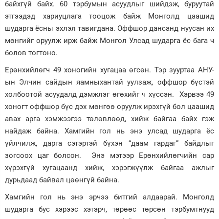
байхгүй байх. 60 тэрбумын асуудлыг шийдэж, буруутай
этгээдэд хариуцлага тооцож байж Монголд цаашид
шударга ёсны эхлэл тавигдана. Оффшор дансанд нуусан их
мөнгийг оруулж ирж байж Монгол Улсад шударга ёс бага ч
болов тогтоно.
Ерөнхийлөгч 49 хоногийн хугацаа өгсөн. Тэр зууртаа АНУ-
ын Элчин сайдын яамныхантай уулзаж, оффшор бүстэй
холбоотой асуудалд дэмжлэг өгөхийг ч хүссэн. Хэрвээ 49
хоногт оффшор бүс дэх мөнгөө оруулж ирэхгүй бол цаашид
авах арга хэмжээгээ төлөвлөөд, хийж байгаа байх гэж
найдаж байна. Хамгийн гол нь энэ улсад шударга ёс
үйлчилж, дарга сэтэртэй бүхэн “даам гардаг” байдлыг
зогсоох цаг болсон. Энэ мэтээр Ерөнхийлөгчийн сар
хүрэхгүй хугацаанд хийж, хэрэгжүүлж байгаа ажлыг
дурьдаад байвал цөөнгүй байна.
Хамгийн гол нь энэ эрчээ битгий алдаарай. Монголд
шударга бус хэрээс хэтэрч, төрөөс төрсөн тэрбумтнууд