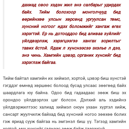
дахиад овоо хэдэн жил энэ салбарыг удирдах
байх. Тийм болохоор монголчууд бид
өөрийнхөө улсын хөрсөнд ургуулсан төмс,
хүнсний ногоог идэх боломжийг хангаж өгөх
хэрэгтэй. Ер нь дотооддоо бид аливаа зүйлийг
үйлдвэрлэж, хэрэгцээгээ хангах зорилтыг
тавих ёстой. Ядаж л хүнснээсээ эхэлье л дээ,
энэ чинь. Хамгийн цэвэр, органик хүнсийг бид
хэрэглэж байгаа.
Тийм байтал хамгийн их хиймэл, хортой, цэвэр биш хүнстэй
гэгддэг өмнөд хөршөөс болоод бусад улсаас зөөгөөд байх
шаардлага юу байна. Одоо бид гадаадаас зөөж биш эх
орондоо үйлдвэрлэх цаг болсон. Дэлхий аль хэдийнэ
үйлдвэржилтээс халиад хиймэл оюун ухаан хүртэл хийж,
сансарт жуулчилж байхад бид хүнсний ногоо зөөхөө болих
гэж яриад сууж байгаа нь эмгэнэл биш үү. Тэгээд хамгийн
хортой, муу хүнсийг гаднаас зөөж байж таарахгүй.