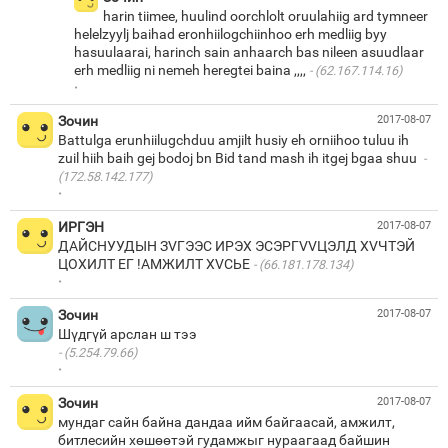
harin tiimee, huulind oorchlolt oruulahiig ard tymneer
helelzyylj baihad eronhiilogchiinhoo erh medliig byy
hasuulaarai, harinch sain anhaarch bas nileen asuudlaar
erh medliig ni nemeh heregtei baina ,,,,
(62.167.114.16)
·
Зочин
2017-08-07
Battulga erunhiilugchduu amjilt husiy eh orniihoo tuluu ih
zuil hiih baih gej bodoj bn Bid tand mash ih itgej bgaa shuu
(172.58.142.177)
·
ИРГЭН
2017-08-07
ДАЙСНУУДЫН ЗVГЭЭС ИРЭХ ЭСЭРГVVЦЭЛД ХVЧТЭЙ
ЦОХИЛТ ЕГ !АМЖИЛТ ХVCЬЕ
(66.181.178.134)
·
Зочин
2017-08-07
(5.254.79.66)
·
Зочин
2017-08-07
мундаг сайн байна дандаа ийм байгаасай, амжилт,
битлесийн хөшөөтэй гудамжыг нураагаад байшин