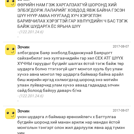
ӨӨРИЙН НАМ ГЭЖ ХАРГАЛЗАХГҮЙ ШОРОНД ХИЙ
ЭЛБЭГДОРЖ ЛАЛАРИЙГ ХОВДОД ЯВЖ БАЙНА ГЭСЭН
ШҮҮ НҮҮР АМАА НУУГААД ХҮЧ ХЭРЭГЛЭН
БАРИВЧИЛАХ ХЭРЭГТЭЙ ГАР ХӨЛҮҮДИЙН Ч БАС ТЭГЖ
(122.201.24.6)
·
Зочин
2017-08-07
элбэгдорж Баяр энхболд Баданжунай Баярцогт
сайханбилэг энэ хулгаачидийн гар хөл СЕХ АТГ ШҮҮХ
ХҮЧНЫ гаруудыг бүгдийг шалгах ёстой тэгж байж төр
шударга болно ттэгээгүй цагт монгол хууль бус улам
хүчээ авна монгол төр шударга баймаар байна арайл
биш жирийн иргэд хэлмэгдээд шоронд энэ мэтийн
улаан луйварчид улам хүчээ аваад гадаадад элчин
(122.201.24.6)
·
Зочин
2017-08-07
үнэн шударга л баймаар ерөнхийлөгч х Баттулгаа
бүгдийн шоронд хий манан арилж нар мандах ёстой
монголын тэнгэрт олон жил дарлуулж явна ард түмэн