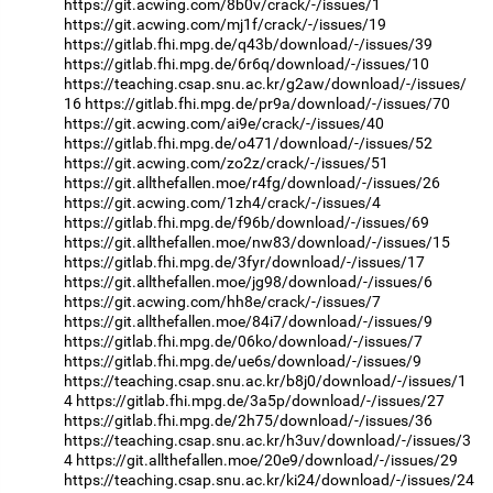
https://git.acwing.com/8b0v/crack/-/issues/1
https://git.acwing.com/mj1f/crack/-/issues/19
https://gitlab.fhi.mpg.de/q43b/download/-/issues/39
https://gitlab.fhi.mpg.de/6r6q/download/-/issues/10
https://teaching.csap.snu.ac.kr/g2aw/download/-/issues/
16
https://gitlab.fhi.mpg.de/pr9a/download/-/issues/70
https://git.acwing.com/ai9e/crack/-/issues/40
https://gitlab.fhi.mpg.de/o471/download/-/issues/52
https://git.acwing.com/zo2z/crack/-/issues/51
https://git.allthefallen.moe/r4fg/download/-/issues/26
https://git.acwing.com/1zh4/crack/-/issues/4
https://gitlab.fhi.mpg.de/f96b/download/-/issues/69
https://git.allthefallen.moe/nw83/download/-/issues/15
https://gitlab.fhi.mpg.de/3fyr/download/-/issues/17
https://git.allthefallen.moe/jg98/download/-/issues/6
https://git.acwing.com/hh8e/crack/-/issues/7
https://git.allthefallen.moe/84i7/download/-/issues/9
https://gitlab.fhi.mpg.de/06ko/download/-/issues/7
https://gitlab.fhi.mpg.de/ue6s/download/-/issues/9
https://teaching.csap.snu.ac.kr/b8j0/download/-/issues/1
4
https://gitlab.fhi.mpg.de/3a5p/download/-/issues/27
https://gitlab.fhi.mpg.de/2h75/download/-/issues/36
https://teaching.csap.snu.ac.kr/h3uv/download/-/issues/3
4
https://git.allthefallen.moe/20e9/download/-/issues/29
https://teaching.csap.snu.ac.kr/ki24/download/-/issues/24