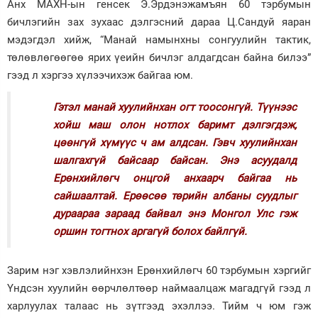
Анх МАХН-ын генсек Э.Эрдэнэжамъян 60 тэрбумын
бичлэгийн зах зухаас дэлгэсний дараа Ц.Сандуй яаран
мэдэгдэл хийж, “Манай намынхны сонгуулийн тактик,
төлөвлөгөөгөө ярих үеийн бичлэг алдагдсан байна билээ”
гээд л хэргээ хүлээчихэж байгаа юм.
Гэтэл манай хуулийнхан огт тоосонгүй. Түүнээс
хойш маш олон нотлох баримт дэлгэгдэж,
цөөнгүй хүмүүс ч ам алдсан. Гэвч хуулийнхан
шалгахгүй байсаар байсан. Энэ асуудалд
Ерөнхийлөгч онцгой анхаарч байгаа нь
сайшаалтай. Ерөөсөө төрийн албаны суудлыг
дураараа зараад байвал энэ Монгол Улс гэж
оршин тогтнох аргагүй болох байлгүй.
Зарим нэг хэвлэлийнхэн Ерөнхийлөгч 60 тэрбумын хэргийг
Үндсэн хуулийн өөрч­лөлтөөр наймаалцаж магадгүй гээд л
харлуулах талаас нь зүтгээд эхэллээ. Тийм ч юм гэж