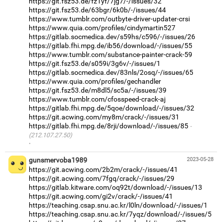
https://git.fsz53.de/fz1yf/7jg7/-/issues/32
https://git.fsz53.de/63bgr/6k0b/-/issues/44
https://www.tumblr.com/outbyte-driver-updater-crsi
https://www.quia.com/profiles/cindymartin527
https://gitlab.socmedica.dev/s59hs/c596/-/issues/26
https://gitlab.fhi.mpg.de/ib56/download/-/issues/55
https://www.tumblr.com/substance-painter-crack-59
https://git.fsz53.de/s059i/3g6v/-/issues/1
https://gitlab.socmedica.dev/83nls/2osq/-/issues/65
https://www.quia.com/profiles/gechandler
https://git.fsz53.de/m8dl5/sc5a/-/issues/39
https://www.tumblr.com/cfosspeed-crack-aj
https://gitlab.fhi.mpg.de/5qoe/download/-/issues/32
https://git.acwing.com/my8m/crack/-/issues/31
https://gitlab.fhi.mpg.de/8rji/download/-/issues/85
(212.107.27.50)
·
gunsmervoba1989
2023-05-28
https://git.acwing.com/2b2m/crack/-/issues/41
https://git.acwing.com/7fgq/crack/-/issues/29
https://gitlab.kitware.com/oq92t/download/-/issues/13
https://git.acwing.com/gi2v/crack/-/issues/41
https://teaching.csap.snu.ac.kr/l0ln/download/-/issues/1
https://teaching.csap.snu.ac.kr/7yqz/download/-/issues/5