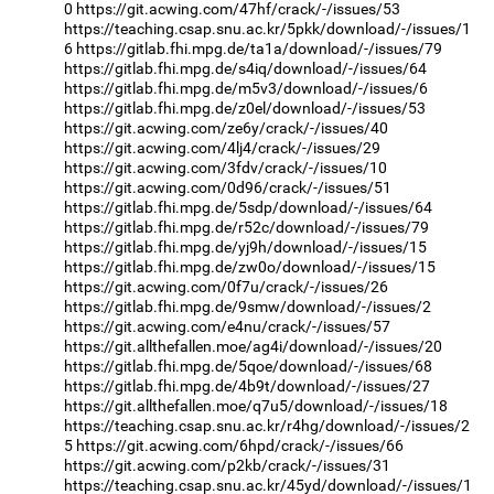
0
https://git.acwing.com/47hf/crack/-/issues/53
https://teaching.csap.snu.ac.kr/5pkk/download/-/issues/1
6
https://gitlab.fhi.mpg.de/ta1a/download/-/issues/79
https://gitlab.fhi.mpg.de/s4iq/download/-/issues/64
https://gitlab.fhi.mpg.de/m5v3/download/-/issues/6
https://gitlab.fhi.mpg.de/z0el/download/-/issues/53
https://git.acwing.com/ze6y/crack/-/issues/40
https://git.acwing.com/4lj4/crack/-/issues/29
https://git.acwing.com/3fdv/crack/-/issues/10
https://git.acwing.com/0d96/crack/-/issues/51
https://gitlab.fhi.mpg.de/5sdp/download/-/issues/64
https://gitlab.fhi.mpg.de/r52c/download/-/issues/79
https://gitlab.fhi.mpg.de/yj9h/download/-/issues/15
https://gitlab.fhi.mpg.de/zw0o/download/-/issues/15
https://git.acwing.com/0f7u/crack/-/issues/26
https://gitlab.fhi.mpg.de/9smw/download/-/issues/2
https://git.acwing.com/e4nu/crack/-/issues/57
https://git.allthefallen.moe/ag4i/download/-/issues/20
https://gitlab.fhi.mpg.de/5qoe/download/-/issues/68
https://gitlab.fhi.mpg.de/4b9t/download/-/issues/27
https://git.allthefallen.moe/q7u5/download/-/issues/18
https://teaching.csap.snu.ac.kr/r4hg/download/-/issues/2
5
https://git.acwing.com/6hpd/crack/-/issues/66
https://git.acwing.com/p2kb/crack/-/issues/31
https://teaching.csap.snu.ac.kr/45yd/download/-/issues/1