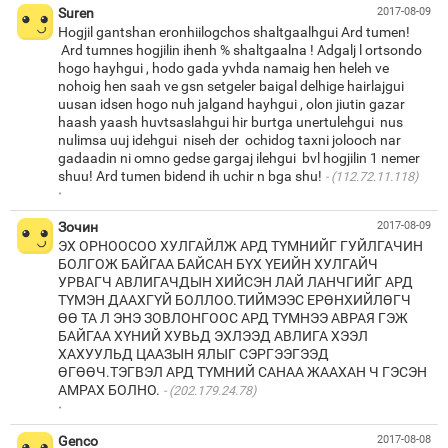
Suren
2017-08-09
Hogjil gantshan eronhiilogchos shaltgaalhgui Ard tumen!
Ard tumnes hogjilin ihenh % shaltgaalna ! Adgalj l ortsondo
hogo hayhgui , hodo gada yvhda namaig hen heleh ve
nohoig hen saah ve gsn setgeler baigal delhige hairlajgui
uusan idsen hogo nuh jalgand hayhgui , olon jiutin gazar
haash yaash huvtsaslahgui hir burtga unertulehgui nus
nulimsa uuj idehgui niseh der ochidog taxni jolooch nar
gadaadin ni omno gedse gargaj ilehgui bvl hogjilin 1 nemer
shuu! Ard tumen bidend ih uchir n bga shu!
(112.72.11.118)
·
Зочин
2017-08-09
ЭХ ОРНООСОО ХУЛГАЙЛЖ АРД ТҮМНИЙГ ГУЙЛГАЧИН
БОЛГОЖ БАЙГАА БАЙСАН БҮХ ҮЕИЙН ХУЛГАЙЧ
УРВАГЧ АВЛИГАЧДЫН ХИЙСЭН ЛАЙ ЛАНЧГИЙГ АРД
ТҮМЭН ДААХГҮЙ БОЛЛОО.ТИЙМЭЭС ЕРӨНХИЙЛӨГЧ
ӨӨ ТА Л ЭНЭ ЗОВЛОНГООС АРД ТҮМНЭЭ АВРАЯ ГЭЖ
БАЙГАА ХҮНИЙ ХУВЬД ЭХЛЭЭД АВЛИГА ХЭЭЛ
ХАХУУЛЬД ЦААЗЫН ЯЛЫГ СЭРГЭЭГЭЭД
ӨГӨӨЧ.ТЭГВЭЛ АРД ТҮМНИЙ САНАА ЖААХАН Ч ГЭСЭН
АМРАХ БОЛНО.
(202.179.24.78)
·
Genco
2017-08-08