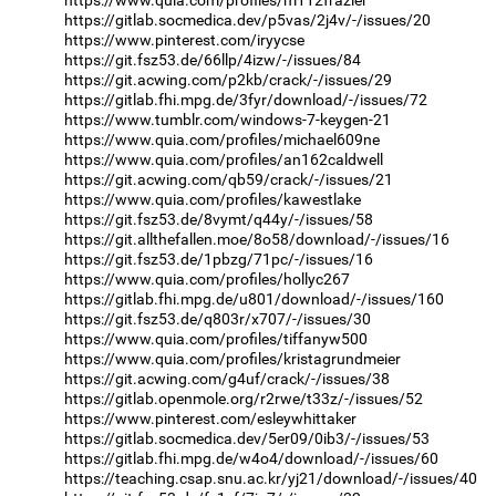
https://gitlab.socmedica.dev/p5vas/2j4v/-/issues/20
https://www.pinterest.com/iryycse
https://git.fsz53.de/66llp/4izw/-/issues/84
https://git.acwing.com/p2kb/crack/-/issues/29
https://gitlab.fhi.mpg.de/3fyr/download/-/issues/72
https://www.tumblr.com/windows-7-keygen-21
https://www.quia.com/profiles/michael609ne
https://www.quia.com/profiles/an162caldwell
https://git.acwing.com/qb59/crack/-/issues/21
https://www.quia.com/profiles/kawestlake
https://git.fsz53.de/8vymt/q44y/-/issues/58
https://git.allthefallen.moe/8o58/download/-/issues/16
https://git.fsz53.de/1pbzg/71pc/-/issues/16
https://www.quia.com/profiles/hollyc267
https://gitlab.fhi.mpg.de/u801/download/-/issues/160
https://git.fsz53.de/q803r/x707/-/issues/30
https://www.quia.com/profiles/tiffanyw500
https://www.quia.com/profiles/kristagrundmeier
https://git.acwing.com/g4uf/crack/-/issues/38
https://gitlab.openmole.org/r2rwe/t33z/-/issues/52
https://www.pinterest.com/esleywhittaker
https://gitlab.socmedica.dev/5er09/0ib3/-/issues/53
https://gitlab.fhi.mpg.de/w4o4/download/-/issues/60
https://teaching.csap.snu.ac.kr/yj21/download/-/issues/40