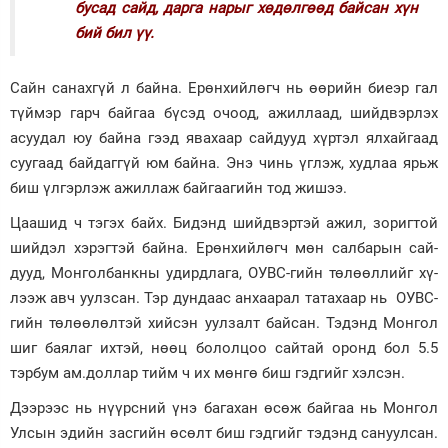
бусад сайд, дарга нарыг хөдөлгөөд байсан хүн
бий бил үү.
Сайн санахгүй л байна. Ерөнхийлөгч нь өөрийн биеэр гал
түймэр гарч байгаа бүсэд очоод, ажиллаад, шийдвэрлэх
асуудал юу байна гээд явахаар сайдууд хүртэл ялхайгаад
суугаад байдаггүй юм байна. Энэ чинь үглэж, худлаа ярьж
биш үлгэрлэж ажиллаж байгаагийн тод жишээ.
Цаашид ч тэгэх байх. Бидэнд шийдвэртэй ажил, зоригтой
шийдэл хэрэгтэй байна. Ерөн­хийлөгч мөн салбарын сай­
дууд, Монголбанкны удирд­лага, ОУВС-гийн төлөөл­лийг хү­
лээж авч уулзсан. Тэр дун­даас анхаарал татахаар нь ОУВС-
гийн төлөөлөлтэй хий­сэн уулзалт байсан. Тэдэнд Монгол
шиг баялаг ихтэй, нөөц болол­цоо сайтай оронд бол 5.5
тэрбум ам.доллар тийм ч их мөнгө биш гэдгийг хэлсэн.
Дээрээс нь нүүрсний үнэ багахан өсөж байгаа нь Монгол
Улсын эдийн засгийн өсөлт биш гэдгийг тэдэнд сануулсан.