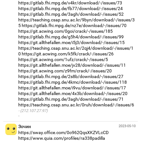
https://gitlab.fhi.mpg.de/v4kr/download/-/issues/73
https://gitlab.fhi.mpg.de/fb77/download/-/issues/24
https://gitlab.fhi.mpg.de/3agh/download/-/issues/52
https://teaching.csap.snu.ac.kr/9byn/download/-/issues/3
5
https://gitlab.fhi.mpg.de/nz7e/download/-/issues/70
https://git.acwing.com/0goi/crack/-/issues/185
https://gitlab.fhi.mpg.de/g5h4/download/-/issues/99
https://git.allthefallen.moe/i5j3/download/-/issues/15
https://teaching.csap.snu.ac.kr/2qj4/download/-/issues/1
0
https://git.acwing.com/k5fk/crack/-/issues/26
https://git.acwing.com/1ufz/crack/-/issues/5
https://git.allthefallen.moe/jv28/download/-/issues/11
https://git.acwing.com/z9fm/crack/-/issues/20
https://gitlab.fhi.mpg.de/2s8b/download/-/issues/27
https://gitlab.fhi.mpg.de/4kmc/download/-/issues/118
https://git.allthefallen.moe/i9vu/download/-/issues/17
https://git.allthefallen.moe/4x3b/download/-/issues/20
https://gitlab.fhi.mpg.de/3agh/download/-/issues/71
https://teaching.csap.snu.ac.kr/0ruh/download/-/issues/6
(212.107.27.97)
·
Зочин
2023-05-10
https://sway.office.com/0o962QqsXKZVLcCD
https://www.quia.com/profiles/ra338padilla