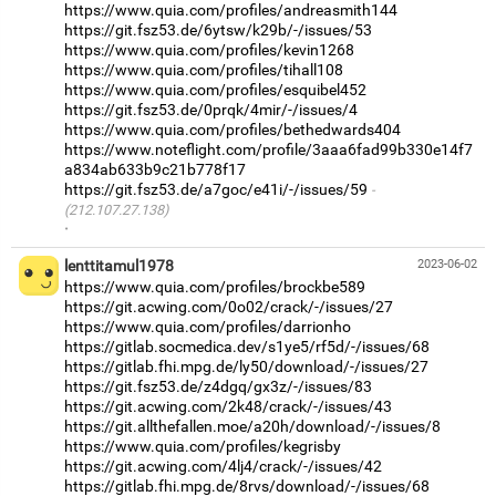
https://www.quia.com/profiles/andreasmith144
https://git.fsz53.de/6ytsw/k29b/-/issues/53
https://www.quia.com/profiles/kevin1268
https://www.quia.com/profiles/tihall108
https://www.quia.com/profiles/esquibel452
https://git.fsz53.de/0prqk/4mir/-/issues/4
https://www.quia.com/profiles/bethedwards404
https://www.noteflight.com/profile/3aaa6fad99b330e14f7
a834ab633b9c21b778f17
https://git.fsz53.de/a7goc/e41i/-/issues/59
(212.107.27.138)
·
lenttitamul1978
2023-06-02
https://www.quia.com/profiles/brockbe589
https://git.acwing.com/0o02/crack/-/issues/27
https://www.quia.com/profiles/darrionho
https://gitlab.socmedica.dev/s1ye5/rf5d/-/issues/68
https://gitlab.fhi.mpg.de/ly50/download/-/issues/27
https://git.fsz53.de/z4dgq/gx3z/-/issues/83
https://git.acwing.com/2k48/crack/-/issues/43
https://git.allthefallen.moe/a20h/download/-/issues/8
https://www.quia.com/profiles/kegrisby
https://git.acwing.com/4lj4/crack/-/issues/42
https://gitlab.fhi.mpg.de/8rvs/download/-/issues/68