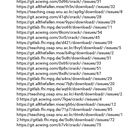
https://git.acwing.com/0d96/crack/-/issues/31
https://git.allthefallen.moe/th5n/download/-/issues/32
https://teaching.csap.snu.ac.kr/ap9g/download/-/issues/8
https://git.acwing.com/41qh/crack/-/issues/28
https://git.allthefallen.moe/9ypv/download/-/issues/29
https://gitlab.fhi.mpg.de/oo69/download/-/issues/11
https://git.acwing.com/8kcm/crack/-/issues/54
https://git.acwing.com/3vi5/crack/-/issues/45
https://gitlab.fhi.mpg.de/d421/download/-/issues/39
https://teaching.csap.snu.ac.kr/8vyf/download/-/issues/5
https://git.allthefallen.moe/b4hg/download/-/issues/2
https://gitlab.fhi.mpg.de/5o8t/download/-/issues/51
https://git.acwing.com/0x69/crack/-/issues/33
https://git.acwing.com/8p8x/crack/-/issues/51
https://git.acwing.com/8xdh/crack/-/issues/67
https://gitlab.fhi.mpg.de/a4nx/download/-/issues/29
https://git.allthefallen.moe/7bjh/download/-/issues/20
https://gitlab.fhi.mpg.de/aq69/download/-/issues/32
https://teaching.csap.snu.ac.kr/4sn8/download/-/issues/2
0
https://git.acwing.com/7kpe/crack/-/issues/4
https://git.allthefallen.moe/g66o/download/-/issues/12
https://gitlab.fhi.mpg.de/71p7/download/-/issues/85
https://teaching.csap.snu.ac.kr/6tmh/download/-/issues/1
2
https://gitlab.fhi.mpg.de/5o8t/download/-/issues/72
https://git.acwing.com/b7v9/crack/-/issues/75