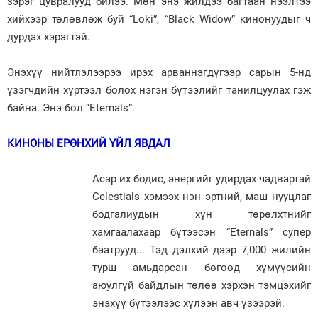
зэрэг цувралууд билээ. Мөн энэ жилдээ багтаан нээлтээ
хийхээр төлөвлөж буй “Loki”, “Black Widow” кинонуудыг ч
Зурхай
дурдах хэрэгтэй.
Энэхүү нийтлэлээрээ ирэх арваннэгдүгээр сарын 5-нд
үзэгчдийн хүртээл болох нэгэн бүтээлийг танилцуулах гэж
байна. Энэ бол “Eternals”.
КИНОНЫ ЕРӨНХИЙ ҮЙЛ ЯВДАЛ
Асар их бодис, энергийг удирдах чадвартай
Celestials хэмээх нэн эртний, маш нууцлаг
бодгалиудын хүн төрөлхтнийг
хамгаалахаар бүтээсэн “Eternals” супер
баатрууд... Тэд дэлхий дээр 7,000 жилийн
турш амьдарсан бөгөөд хүмүүсийн
аюулгүй байдлын төлөө хэрхэн тэмцэхийг
энэхүү бүтээлээс хүлээн авч үзээрэй.