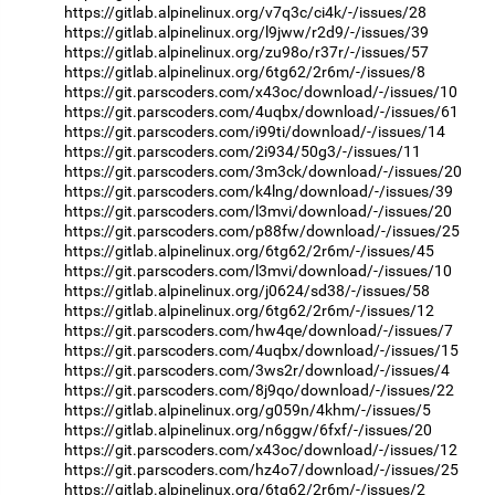
https://gitlab.alpinelinux.org/v7q3c/ci4k/-/issues/28
https://gitlab.alpinelinux.org/l9jww/r2d9/-/issues/39
https://gitlab.alpinelinux.org/zu98o/r37r/-/issues/57
https://gitlab.alpinelinux.org/6tg62/2r6m/-/issues/8
https://git.parscoders.com/x43oc/download/-/issues/10
https://git.parscoders.com/4uqbx/download/-/issues/61
https://git.parscoders.com/i99ti/download/-/issues/14
https://git.parscoders.com/2i934/50g3/-/issues/11
https://git.parscoders.com/3m3ck/download/-/issues/20
https://git.parscoders.com/k4lng/download/-/issues/39
https://git.parscoders.com/l3mvi/download/-/issues/20
https://git.parscoders.com/p88fw/download/-/issues/25
https://gitlab.alpinelinux.org/6tg62/2r6m/-/issues/45
https://git.parscoders.com/l3mvi/download/-/issues/10
https://gitlab.alpinelinux.org/j0624/sd38/-/issues/58
https://gitlab.alpinelinux.org/6tg62/2r6m/-/issues/12
https://git.parscoders.com/hw4qe/download/-/issues/7
https://git.parscoders.com/4uqbx/download/-/issues/15
https://git.parscoders.com/3ws2r/download/-/issues/4
https://git.parscoders.com/8j9qo/download/-/issues/22
https://gitlab.alpinelinux.org/g059n/4khm/-/issues/5
https://gitlab.alpinelinux.org/n6ggw/6fxf/-/issues/20
https://git.parscoders.com/x43oc/download/-/issues/12
https://git.parscoders.com/hz4o7/download/-/issues/25
https://gitlab.alpinelinux.org/6tg62/2r6m/-/issues/2