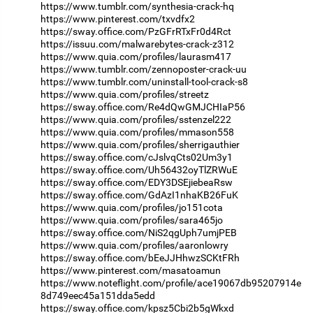
https://www.tumblr.com/synthesia-crack-hq
https://www.pinterest.com/txvdfx2
https://sway.office.com/PzGFrRTxFr0d4Rct
https://issuu.com/malwarebytes-crack-z312
https://www.quia.com/profiles/laurasm417
https://www.tumblr.com/zennoposter-crack-uu
https://www.tumblr.com/uninstall-tool-crack-s8
https://www.quia.com/profiles/streetz
https://sway.office.com/Re4dQwGMJCHIaP56
https://www.quia.com/profiles/sstenzel222
https://www.quia.com/profiles/mmason558
https://www.quia.com/profiles/sherrigauthier
https://sway.office.com/cJslvqCts02Um3y1
https://sway.office.com/Uh56432oyTlZRWuE
https://sway.office.com/EDY3DSEjiebeaRsw
https://sway.office.com/GdAzI1nhaKB26FuK
https://www.quia.com/profiles/jo151cota
https://www.quia.com/profiles/sara465jo
https://sway.office.com/NiS2qgUph7umjPEB
https://www.quia.com/profiles/aaronlowry
https://sway.office.com/bEeJJHhwzSCKtFRh
https://www.pinterest.com/masatoamun
https://www.noteflight.com/profile/ace19067db95207914e
8d749eec45a151dda5edd
https://sway.office.com/kpsz5Cbi2b5gWkxd