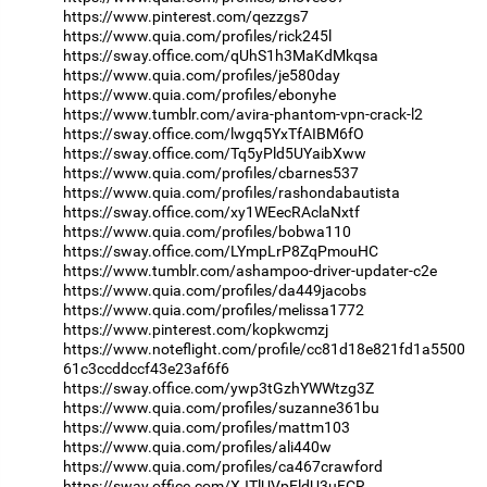
https://www.pinterest.com/qezzgs7
https://www.quia.com/profiles/rick245l
https://sway.office.com/qUhS1h3MaKdMkqsa
https://www.quia.com/profiles/je580day
https://www.quia.com/profiles/ebonyhe
https://www.tumblr.com/avira-phantom-vpn-crack-l2
https://sway.office.com/lwgq5YxTfAIBM6fO
https://sway.office.com/Tq5yPld5UYaibXww
https://www.quia.com/profiles/cbarnes537
https://www.quia.com/profiles/rashondabautista
https://sway.office.com/xy1WEecRAclaNxtf
https://www.quia.com/profiles/bobwa110
https://sway.office.com/LYmpLrP8ZqPmouHC
https://www.tumblr.com/ashampoo-driver-updater-c2e
https://www.quia.com/profiles/da449jacobs
https://www.quia.com/profiles/melissa1772
https://www.pinterest.com/kopkwcmzj
https://www.noteflight.com/profile/cc81d18e821fd1a5500
61c3ccddccf43e23af6f6
https://sway.office.com/ywp3tGzhYWWtzg3Z
https://www.quia.com/profiles/suzanne361bu
https://www.quia.com/profiles/mattm103
https://www.quia.com/profiles/ali440w
https://www.quia.com/profiles/ca467crawford
https://sway.office.com/XJTlUVpEldU3uFCR