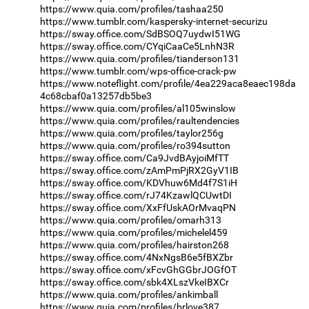
https://www.quia.com/profiles/tashaa250
https://www.tumblr.com/kaspersky-internet-securizu
https://sway.office.com/SdBSOQ7uydwI51WG
https://sway.office.com/CYqiCaaCe5LnhN3R
https://www.quia.com/profiles/tianderson131
https://www.tumblr.com/wps-office-crack-pw
https://www.noteflight.com/profile/4ea229aca8eaec198da
4c68cbaf0a13257db5be3
https://www.quia.com/profiles/al105winslow
https://www.quia.com/profiles/raultendencies
https://www.quia.com/profiles/taylor256g
https://www.quia.com/profiles/ro394sutton
https://sway.office.com/Ca9JvdBAyjoiMfTT
https://sway.office.com/zAmPmPjRX2GyV1IB
https://sway.office.com/KDVhuw6Md4f7S1iH
https://sway.office.com/rJ74KzawlQCUwtDI
https://sway.office.com/XxFfUskAOrMvaqPN
https://www.quia.com/profiles/omarh313
https://www.quia.com/profiles/michelel459
https://www.quia.com/profiles/hairston268
https://sway.office.com/4NxNgsB6e5fBXZbr
https://sway.office.com/xFcvGhGGbrJOGfOT
https://sway.office.com/sbk4XLszVkeIBXCr
https://www.quia.com/profiles/ankimball
https://www.quia.com/profiles/brlove387