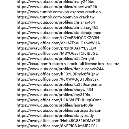
https://www.quia.com/profiles/mary246bo
https://www.quia.com/profiles/robertwa266
https://www.tumblr.com/vpn-express-crack-qo
https://www.tumblr.com/openvpn-crack-tw
https://www.quia.com/profiles/chrismo464
https://www.quia.com/profiles/christinag463
https://www.quia.com/profiles/stanishajohnson
https://sway.office.com/tz7enESdQCGKZC3H
https://sway.office.com/dpiUATnAuOsnwWHA
https://sway.office.com/pNzRKDajPYEyEEyt
https://sway.office.com/MSYQ6saT5IqIB3GE
https://www.quia.com/profiles/a502wright
https://issuu.com/restoro-v-crack-full-license-key-free-mz
https://www.quia.com/profiles/danielledavis244
https://sway.office.com/hF3YLBRmlc6fXQnw
https://sway.office.com/9qXWVQgBTBl6s5sk
https://www.quia.com/profiles/ka380carpenter
https://www.quia.com/profiles/shaywi534
https://www.quia.com/profiles/kay319la
https://sway.office.com/U1KSbU7DJUugGOmp
https://www.quia.com/profiles/laura468le
https://www.quia.com/profiles/curtispatterson
https://www.quia.com/profiles/stacybrady
https://sway.office.com/Hnh48G881bDMxF28
https://sway.office.com/8ivEPlC3JmME2C0I