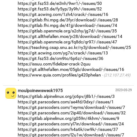
https://git.fsz53.de/ei3nh/9wr1/-/issues/50
https://git.fsz53.de/fy5yp/3y9h/-/issues/52
https://git.acwing.com/1zh4/crack/-/issues/16
https://gitlab.fhi.mpg.de/3fyr/download/-/issues/28
https://gitlab.fhi.mpg.de/41jj/download/-/issues/74
https://gitlab.openmole.org/s2chy/jg7d/-/issues/35
https://git.allthefallen.moe/jv28/download/-/issues/14
https://gitlab.openmole.org/fq8dc/qr97/-/issues/47
https://teaching.csap.snu.ac.kr/ry3j/download/-/issues/25
https://git.acwing.com/yg7x/crack/-/issues/13
https://git.fsz53.de/cm9to/6p6z/-/issues/36
https://issuu.com/fidelizer-crack-2quu
https://git.allthefallen.moe/05gb/download/-/issues/16
https://www.quia.com/profiles/g420phelan
(212.107.27.49)
·
moulpoinewsweck1975
2023-05-29
https://gitlab.alpinelinux.org/jc6pv/j8b1/-/issues/3
https://git.parscoders.com/ae4fd/0dxy/-/issues/1
https://git.parscoders.com/1eyms/download/-/issues/7
https://git.parscoders.com/2ip40/download/-/issues/32
https://gitlab.alpinelinux.org/g059n/4khm/-/issues/9
https://git.parscoders.com/yl7in/download/-/issues/24
https://git.parscoders.com/h4a6k/cw9k/-/issues/37
https://git.parscoders.com/l2u1w/download/-/issues/7