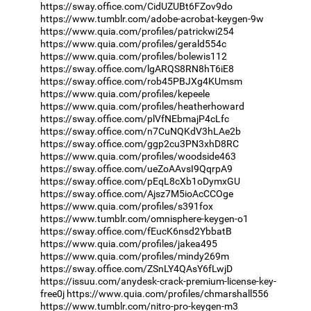
https://sway.office.com/CidUZUBt6FZov9do
https://www.tumblr.com/adobe-acrobat-keygen-9w
https://www.quia.com/profiles/patrickwi254
https://www.quia.com/profiles/gerald554c
https://www.quia.com/profiles/bolewis112
https://sway.office.com/lgARQS8RN8hT6iE8
https://sway.office.com/rob45PBJXg4KUmsm
https://www.quia.com/profiles/kepeele
https://www.quia.com/profiles/heatherhoward
https://sway.office.com/plVfNEbmajP4cLfc
https://sway.office.com/n7CuNQKdV3hLAe2b
https://sway.office.com/ggp2cu3PN3xhD8RC
https://www.quia.com/profiles/woodside463
https://sway.office.com/ueZoAAvsI9QqrpA9
https://sway.office.com/pEqL8cXb1oDymxGU
https://sway.office.com/Ajsz7M5ioAcCCOge
https://www.quia.com/profiles/s391fox
https://www.tumblr.com/omnisphere-keygen-o1
https://sway.office.com/fEucK6nsd2YbbatB
https://www.quia.com/profiles/jakea495
https://www.quia.com/profiles/mindy269m
https://sway.office.com/ZSnLY4QAsY6fLwjD
https://issuu.com/anydesk-crack-premium-license-key-
free0j
https://www.quia.com/profiles/chmarshall556
https://www.tumblr.com/nitro-pro-keygen-m3