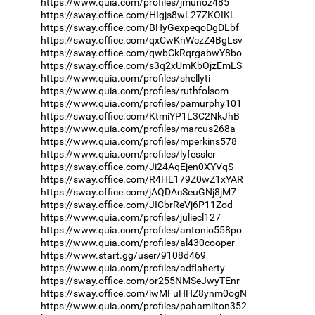
https://www.quia.com/profiles/jmunoz485
https://sway.office.com/HIgjs8wL27ZKOIKL
https://sway.office.com/BHyGexpeqoDgDLbf
https://sway.office.com/qxCwKnWczZ4BgLsv
https://sway.office.com/qwbCkRqrgabwY8bo
https://sway.office.com/s3q2xUmKbOjzEmLS
https://www.quia.com/profiles/shellyti
https://www.quia.com/profiles/ruthfolsom
https://www.quia.com/profiles/pamurphy101
https://sway.office.com/KtmiYP1L3C2NkJhB
https://www.quia.com/profiles/marcus268a
https://www.quia.com/profiles/mperkins578
https://www.quia.com/profiles/lyfessler
https://sway.office.com/Ji24AqEjen0XYVqS
https://sway.office.com/R4HE179Z0wZ1xYAR
https://sway.office.com/jAQDAcSeuGNj8jM7
https://sway.office.com/JICbrReVj6P11Zod
https://www.quia.com/profiles/juliecl127
https://www.quia.com/profiles/antonio558po
https://www.quia.com/profiles/al430cooper
https://www.start.gg/user/9108d469
https://www.quia.com/profiles/adflaherty
https://sway.office.com/or255NMSeJwyTEnr
https://sway.office.com/iwMFuHHZ8ynm0ogN
https://www.quia.com/profiles/pahamilton352