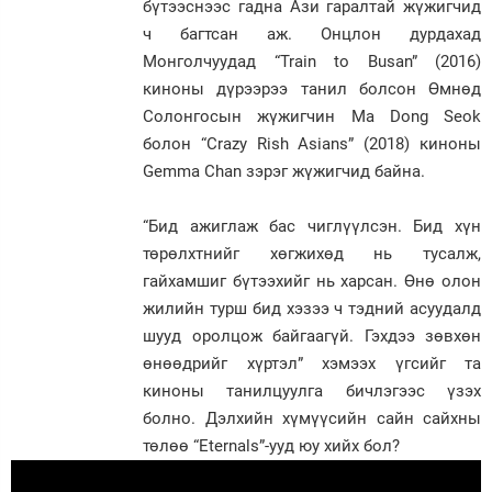
бүтээснээс гадна Ази гаралтай жүжигчид
ч багтсан аж. Онцлон дурдахад
Монголчуудад “Train to Busan” (2016)
киноны дүрээрээ танил болсон Өмнөд
Солонгосын жүжигчин Ma Dong Seok
болон “Crazy Rish Asians” (2018) киноны
Gemma Chan зэрэг жүжигчид байна.
“Бид ажиглаж бас чиглүүлсэн. Бид хүн
төрөлхтнийг хөгжихөд нь тусалж,
гайхамшиг бүтээхийг нь харсан. Өнө олон
жилийн турш бид хэзээ ч тэдний асуудалд
шууд оролцож байгаагүй. Гэхдээ зөвхөн
өнөөдрийг хүртэл” хэмээх үгсийг та
киноны танилцуулга бичлэгээс үзэх
болно. Дэлхийн хүмүүсийн сайн сайхны
төлөө “Eternals”-ууд юу хийх бол?