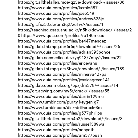
https://git.allthefallen.moe/qz3e/download/-/issues/36
https://www.quia.com/profiles/kemlo587
https://www.quia.com/profiles/joeb549
https://www.quia.com/profiles/andrew328je
https://git.fsz53.de/am3q2/zc1w/-/issues/1
https://teaching.csap.snu.ac.kr/n5hk/download/-/issues/2
0
https://www.quia.com/profiles/ra140meas
https://www.quia.com/profiles/be447mendez
https://gitlab.fhi.mpg.de/6r6q/download/-/issues/26
https://www.quia.com/profiles/adrian393ponce
https://gitlab.socmedica.dev/yq913/7nuy/-/issues/22
https://www.quia.com/profiles/ericevans
https://gitlab.fhi.mpg.de/3bwu/download/-/issues/189
https://www.quia.com/profiles/minerva427pa
https://www.quia.com/profiles/jessicagreen141
https://gitlab.openmole.org/6pzjd/n378/-/issues/14
https://git.acwing.com/my5r/crack/-/issues/55
https://www.quia.com/profiles/darrin129mc
https://www.tumblr.com/purity-keygen-g7
https://www.tumblr.com/disk-drill-crack-8m
https://www.quia.com/profiles/g577phillips
https://git.allthefallen.moe/n4p2/download/-/issues/3
https://www.quia.com/profiles/russell389wa
https://www.quia.com/profiles/sonyath
https://www.quia.com/profiles/am577bush