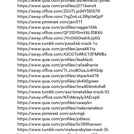
https://www.quia.com/profiles/adrienne381jones
https://www.quia.com/profiles/j371benoit
https://sway.office.com/ZGUTLjxd4Y5DIS7R
https://sway.office.com/7rgZmLcLDRpUeQpP
https://www.pinterest.com/jani51f
https://www.quia.com/profiles/reggie166k
https://sway.office.com/QF3SIY0mV6LfDBX6
https://sway.office.com/JYnOi0IOesh6Jp6Q
https://www.tumblr.com/passfab-crack-1o
https://www.quia.com/profiles/jane461ta
https://sway.office.com/A3CGToWhC10FMWBx
https://www.quia.com/profiles/lisablack
https://www.quia.com/profiles/rafaelharris
https://sway.office.com/7LJnoBOzaJc4HQdp
https://www.quia.com/profiles/shparks478
https://www.quia.com/profiles/sh490green
https://www.quia.com/profiles/tina404mitchell
https://www.tumblr.com/asc-timetables-crack-92
https://sway.office.com/NTnMcsyly3AErsp0
https://www.quia.com/profiles/caseykn
https://www.quia.com/profiles/melanienelson
https://www.pinterest.com/aclvmgk
https://www.quia.com/profiles/joblaco
https://www.quia.com/profiles/br289hanson
https://www.tumblr.com/malwarebytes-crack-2k