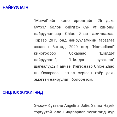
НАЙРУУЛАГЧ
“Marvel”-ийн кино ертөнцийн 26 дахь
бүтээл болон хийгдэж буй уг киноны
найруулагчаар Chloe Zhao ажиллажээ.
Тэрээр 2015 онд найруулагчийн гараагаа
эхэлсэн бөгөөд 2020 онд “Nomadland”
киногоороо Оскараас “Шилдэг
найруулагч”, “Шилдэг зураглал”
шагналуудыг авчээ. Ингэснээр Chloe Zhao
нь Оскараас шагнал хүртсэн хоёр дахь
эмэгтэй найруулагч болсон юм.
ОНЦЛОХ ЖҮЖИГЧИД
Энэхүү бүтээлд Angelina Jolie, Salma Hayek
тэргүүтэй олон чадварлаг жүжигчид дүр