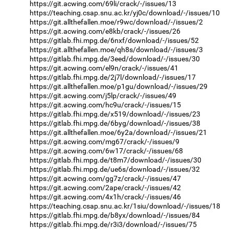
https://git.acwing.com/69li/crack/-/issues/13
https://teaching.csap.snu.ac.kr/yj0c/download/-/issues/10
https://git.allthefallen.moe/r9wc/download/-/issues/2
https://git.acwing.com/e8kb/crack/-/issues/26
https://gitlab.fhi.mpg.de/6nxf/download/-/issues/52
https://git.allthefallen.moe/qh8s/download/-/issues/3
https://gitlab.fhi.mpg.de/3eed/download/-/issues/30
https://git.acwing.com/el9n/crack/-/issues/41
https://gitlab.fhi.mpg.de/2j7l/download/-/issues/17
https://git.allthefallen.moe/p1gu/download/-/issues/29
https://git.acwing.com/j5lp/crack/-/issues/49
https://git.acwing.com/hc9u/crack/-/issues/15
https://gitlab.fhi.mpg.de/x519/download/-/issues/23
https://gitlab.fhi.mpg.de/6byg/download/-/issues/38
https://git.allthefallen.moe/6y2a/download/-/issues/21
https://git.acwing.com/mg67/crack/-/issues/9
https://git.acwing.com/6w17/crack/-/issues/68
https://gitlab.fhi.mpg.de/t8m7/download/-/issues/30
https://gitlab.fhi.mpg.de/ue6s/download/-/issues/32
https://git.acwing.com/gg7z/crack/-/issues/47
https://git.acwing.com/2ape/crack/-/issues/42
https://git.acwing.com/4x1h/crack/-/issues/46
https://teaching.csap.snu.ac.kr/1siu/download/-/issues/18
https://gitlab.fhi.mpg.de/b8yx/download/-/issues/84
https://gitlab.fhi.mpg.de/r3i3/download/-/issues/75