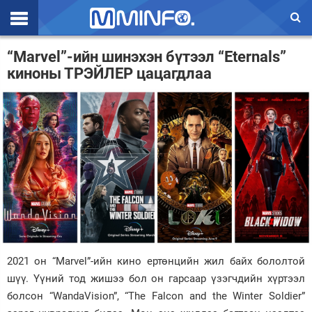
Эхлэл
“Marvel”-ийн шинэхэн бүтээл “Eternals”
киноны ТРЭЙЛЕР цацагдлаа
Цаг агаар
Валют ханш
Улс төр
Эдийн засаг
Үзэл бодол
Спорт
Нийгэм
2021 он “Marvel”-ийн кино ертөнцийн жил байх бололтой
Дэлхий
шүү. Үүний тод жишээ бол он гарсаар үзэгчдийн хүртээл
болсон “WandaVision”, “The Falcon and the Winter Soldier”
Энтертайнмэнт