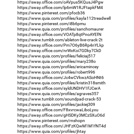
https://sway.office.com/oAVpus5KQusJ4Pgw
https://sway.office.com/lp6mW1RJFtapkFM4
https://www.pinterest.com/pfocb36
https://www.quia.com/profiles/kayla112treadwell
https://www.pinterest.com/i8b6pmu
https://www.quia.com/profiles/sanchomaurer
https://sway.office.com/VOATp8qtPnoAYEfN
https://www.tumblr.com/ableton-live-crack-2t
https://sway.office.com/Pm7O6yB6Rp4nYLkp
https://sway.office.com/nrWxKoi7GDky7CkD
https://www.quia.com/profiles/feliciaj517
https://www.quia.com/profiles/mary238o
https://www.quia.com/profiles/ericamincey
https://www.quia.com/profiles/robert996
https://sway.office.com/Jc4wCVkwzASoHNt6
https://www.quia.com/profiles/kristin318smith
https://sway.office.com/syldUNDHV1FJCerA
https://www.quia.com/profiles/agraves357
https://www.tumblr.com/soundpad-crack-53
https://www.quia.com/profiles/jackiej309
https://sway.office.com/F8xvrcwaLiboLyxu
https://sway.office.com/gHSDKy3MCzSXuO6d
https://www.pinterest.com/rnshopn
https://sway.office.com/JHFzKQwM1M1fNT4d
https://www.quia.com/profiles/jhtay