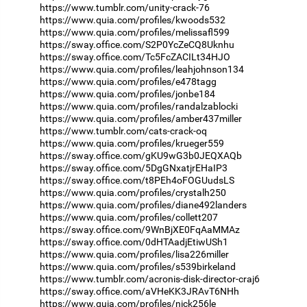
https://www.tumblr.com/unity-crack-76
https://www.quia.com/profiles/kwoods532
https://www.quia.com/profiles/melissafl599
https://sway.office.com/S2P0YcZeCQ8Uknhu
https://sway.office.com/Tc5FcZACILt34HJO
https://www.quia.com/profiles/leahjohnson134
https://www.quia.com/profiles/e478tagg
https://www.quia.com/profiles/jonbe184
https://www.quia.com/profiles/randalzablocki
https://www.quia.com/profiles/amber437miller
https://www.tumblr.com/cats-crack-oq
https://www.quia.com/profiles/krueger559
https://sway.office.com/gKU9wG3b0JEQXAQb
https://sway.office.com/5DgGNxatjrEHaIP3
https://sway.office.com/t8PEh4oFOGUudsLS
https://www.quia.com/profiles/crystalh250
https://www.quia.com/profiles/diane492landers
https://www.quia.com/profiles/collett207
https://sway.office.com/9WnBjXE0FqAaMMAz
https://sway.office.com/0dHTAadjEtiwUSh1
https://www.quia.com/profiles/lisa226miller
https://www.quia.com/profiles/s539birkeland
https://www.tumblr.com/acronis-disk-director-craj6
https://sway.office.com/aVHeKK3JRAvT6NHh
https://www.quia.com/profiles/nick256le