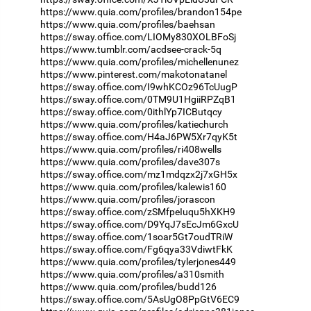
https://www.quia.com/profiles/brandon154pe
https://www.quia.com/profiles/baehsan
https://sway.office.com/LIOMy830XOLBFoSj
https://www.tumblr.com/acdsee-crack-5q
https://www.quia.com/profiles/michellenunez
https://www.pinterest.com/makotonatanel
https://sway.office.com/I9whKCOz96TcUugP
https://sway.office.com/0TM9U1HgiiRPZqB1
https://sway.office.com/0ithlYp7ICButqcy
https://www.quia.com/profiles/katiechurch
https://sway.office.com/H4aJ6PW5Xr7qyK5t
https://www.quia.com/profiles/ri408wells
https://www.quia.com/profiles/dave307s
https://sway.office.com/mz1mdqzx2j7xGH5x
https://www.quia.com/profiles/kalewis160
https://www.quia.com/profiles/jorascon
https://sway.office.com/zSMfpeIuqu5hXKH9
https://sway.office.com/D9YqJ7sEcJm6GxcU
https://sway.office.com/1soar5Gt7oudTRiW
https://sway.office.com/Fg6qya33VdiwtFkK
https://www.quia.com/profiles/tylerjones449
https://www.quia.com/profiles/a310smith
https://www.quia.com/profiles/budd126
https://sway.office.com/5AsUgO8PpGtV6EC9