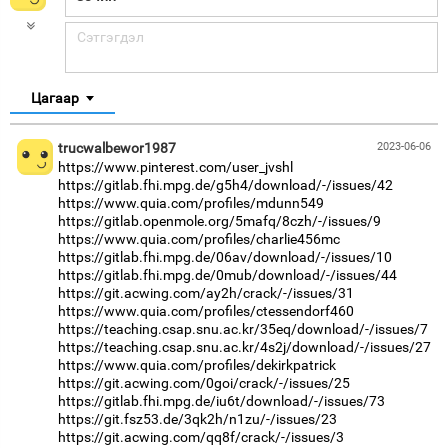
Цагаар
trucwalbewor1987
2023-06-06
https://www.pinterest.com/user_jvshl
https://gitlab.fhi.mpg.de/g5h4/download/-/issues/42
https://www.quia.com/profiles/mdunn549
https://gitlab.openmole.org/5mafq/8czh/-/issues/9
https://www.quia.com/profiles/charlie456mc
https://gitlab.fhi.mpg.de/06av/download/-/issues/10
https://gitlab.fhi.mpg.de/0mub/download/-/issues/44
https://git.acwing.com/ay2h/crack/-/issues/31
https://www.quia.com/profiles/ctessendorf460
https://teaching.csap.snu.ac.kr/35eq/download/-/issues/7
https://teaching.csap.snu.ac.kr/4s2j/download/-/issues/27
https://www.quia.com/profiles/dekirkpatrick
https://git.acwing.com/0goi/crack/-/issues/25
https://gitlab.fhi.mpg.de/iu6t/download/-/issues/73
https://git.fsz53.de/3qk2h/n1zu/-/issues/23
https://git.acwing.com/qq8f/crack/-/issues/3