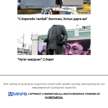
“С.Зоригийн талбай” болгочих, Хотын дарга аа?
“Нутаг заагдсан” С.Зориг
Веб сайтад агуулагдсан мэдээлэл зохиогчийн эрхийн хуулиар хамгаалагдсан тул
зөвшөөрөлгүй хуулбарлах хориотой.
COPYRIGHT © MMINFO.MN ALL RIGHTS RESERVED. POWERED BY
HUREEMEDIA.