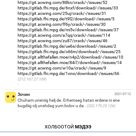
https://git.acwing.com/88kn/crack/-/issues/52
https://gitlab.fhi.mpg.de/6nxf/download/-/issues/33
https://git.acwing.com/25uj/crack/-/issues/31
https://gitlab.fhi.mpg.de/t9l2/download/-/issues/5
https://git.acwing.com/ff6y/crack/-/issues/30
https://gitlab.fhi.mpg.de/mi5v/download/-/issues/37
https://git.acwing.com/a7qq/crack/-/issues/114
https://git.acwing.com/zu87/crack/-/issues/46
https://gitlab.fhi.mpg.de/ue6s/download/-/issues/2
https://gitlab.fhi.mpg.de/o66m/download/-/issues/25
https://git.allthefallen.moe/n4p2/download/-/issues/10
https://git.allthefallen.moe/84i7/download/-/issues/14
https://git.acwing.com/w10a/crack/-/issues/9
https://gitlab.fhi.mpg.de/1ono/download/-/issues/66
(212.107.27.109)
·
Зочин
2021-07-12
Chuham uneniig helj de. Erhemseg hatan erdene ni ene
bugdiig olj unshdag yum bolov u da
(202.179.25.126)
·
ХОЛБООТОЙ
МЭДЭЭ