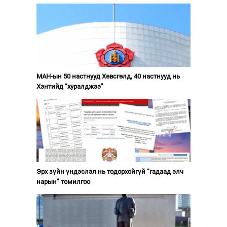
МАН-ын 50 настнууд Хөвсгөлд, 40 настнууд нь
Хэнтийд “хуралджээ”
Эрх зүйн үндэслэл нь тодорхойгүй “гадаад элч
нарын” томилгоо