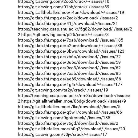
https://git.acwing.com/2oo2/crack/-/issues/10
https://git.acwing.com/01pb/crack/-/issues/39
https://git.allthefallen.moe/r4un/download/-/issues/19
https://gitlab.fhi.mpg.de/2edk/download/-/issues/2
https://gitlab.fhi.mpg.de/41jj/download/-/issues/21
https://teaching.csap.snu.ac.kr/5g82/download/-/issues/2
2
https://git.acwing.com/pl26/crack/-/issues/3
https://gitlab.fhi.mpg.de/7xab/download/-/issues/185
https://gitlab.fhi.mpg.de/a2um/download/-/issues/38
https://gitlab.fhi.mpg.de/3bwu/download/-/issues/123
https://gitlab.fhi.mpg.de/xb6a/download/-/issues/72
https://gitlab.fhi.mpg.de/3u6c/download/-/issues/59
https://gitlab.fhi.mpg.de/9eg3/download/-/issues/62
https://gitlab.fhi.mpg.de/7xab/download/-/issues/85
https://gitlab.fhi.mpg.de/aq69/download/-/issues/86
https://gitlab.fhi.mpg.de/1g4r/download/-/issues/177
https://git.acwing.com/ta2y/crack/-/issues/19
https://teaching.csap.snu.ac.kr/nm3x/download/-/issues/
2
https://git.allthefallen.moe/06dg/download/-/issues/9
https://git.allthefallen.moe/7ikc/download/-/issues/5
https://gitlab.fhi.mpg.de/q5w1/download/-/issues/66
https://git.acwing.com/0goi/crack/-/issues/185
https://gitlab.fhi.mpg.de/v6gd/download/-/issues/2
https://git.allthefallen.moe/h0g2/download/-/issues/20
https://git.acwing.com/v0jv/crack/-/issues/17