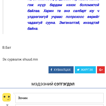
гэж нүүр бардам нэхэх боломжтой
байлаа. Харин та энэ салбарт юу ч
үлдээгээгүй учраас попрохоос өөрийг
чадахгүй сууна. Эмгэнэлтэй, инээдтэй
байна.
В.Бат
Эх сурвалж shuud.mn
ХУВААЛЦАХ
ЖИРГЭХ
МЭДЭЭНИЙ
СЭТГЭГДЭЛ