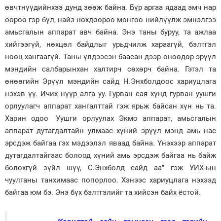
өвчтнүүдийнхээ дунд зөөж байна. Бүр аргаа ядаад эмч нар
өөрөө гэр бүл, найз нөхдөөрөө мөнгөө нийлүүлж эмнэлгээ
амьсгалын аппарат авч байна. Энэ таны буруу, та ажлаа
хийгээгүй, нөхцөл байдлыг урьдчилж хараагүй, бэлтгэл
нөөц хангаагүй. Таны үлдээсэн баасан дээр өнөөдөр эрүүл
мэндийн салбарынхан халтирч сөхөрч байна. Гэтэл та
өнөөгийн Эрүүл мэндийн сайд Н.Энхболдоос хариуцлага
нэхэв үү. Ичих нүүр алга уу. Гурван сая хүнд гурван уушги
орлуулагч аппарат хангалттай гэж ярьж байсан хүн нь та.
Харин одоо "Уушги орлуулах Экмо аппарат, амьсгалын
аппарат дутагдалтайн улмаас хүний эрүүл мэнд амь нас
эрсдэж байгаа гэх мэдээлэл яваад байна. Үнэхээр аппарат
дутагдалтайгаас болоод хүний амь эрсдэж байгаа нь байж
болохгүй зүйл шүү, С.Энхболд сайд аа" гэж УИХ-ын
чуулганы танхимаас попорлоо. Хэнээс хариуцлага нэхээд
байгаа юм бэ. Энэ бүх бэлтгэлийг та хийсэн байх ёстой.