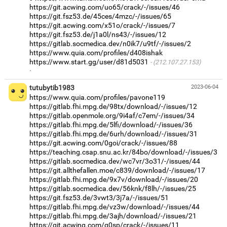
https://git.acwing.com/uo65/crack/-/issues/46
https://git.fsz53.de/45ces/4mzc/-/issues/65
https://git.acwing.com/x51o/crack/-/issues/7
https://git.fsz53.de/j1a0l/ns43/-/issues/12
https://gitlab.socmedica.dev/n0ik7/u9tf/-/issues/2
https://www.quia.com/profiles/d408ishak
https://www.start.gg/user/d81d5031
(212.107.27.153)
·
tutubytib1983
2023-06-04
https://www.quia.com/profiles/pavone119
https://gitlab.fhi.mpg.de/98tx/download/-/issues/12
https://gitlab.openmole.org/9i4af/c7em/-/issues/34
https://gitlab.fhi.mpg.de/5lfi/download/-/issues/36
https://gitlab.fhi.mpg.de/6urh/download/-/issues/31
https://git.acwing.com/0goi/crack/-/issues/88
https://teaching.csap.snu.ac.kr/84bo/download/-/issues/3
https://gitlab.socmedica.dev/wc7vr/3o31/-/issues/44
https://git.allthefallen.moe/c839/download/-/issues/17
https://gitlab.fhi.mpg.de/9x7v/download/-/issues/20
https://gitlab.socmedica.dev/56knk/f8lh/-/issues/25
https://git.fsz53.de/3vwt3/3j7a/-/issues/51
https://gitlab.fhi.mpg.de/vz3w/download/-/issues/44
https://gitlab.fhi.mpg.de/3ajh/download/-/issues/21
https://git.acwing.com/q0sp/crack/-/issues/11