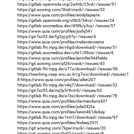
https://gitlab.openmole.org/2whtb/25v4/-/issues/51
https://git.acwing.com/3hid/crack/-/issues/33
https://www.quia.com/profiles/emilylapeyre
https://gitlab.openmole.org/v06i3/54vz/-/issues/24
https://gitlab.socmedica.dev/i95fb/y3zy/-/issues/57
https://www.quia.com/profiles/joshj541
https://git.fsz53.de/fg2yj/p97y/-/issues/6
https://www.quia.com/profiles/melanievoisine
https://gitlab.fhi.mpg.de/v6gd/download/-/issues/31
https://gitlab.socmedica.dev/u5ir1/09os/-/issues/6
https://www.quia.com/profiles/jennifer544fields
https://git.acwing.com/pl26/crack/-/issues/43
https://gitlab.fhi.mpg.de/o77o/download/-/issues/38
https://teaching.csap.snu.ac.kr/g7wz/download/-/issues/1
8
https://www.quia.com/profiles/allen207
https://gitlab.fhi.mpg.de/v4q7/download/-/issues/33
https://git.fsz53.de/nq3y5/9vm5/-/issues/62
https://gitlab.fhi.mpg.de/a1bx/download/-/issues/78
https://www.quia.com/profiles/darmendariz437
https://www.quia.com/profiles/julie242ta
https://www.quia.com/profiles/kevin461dickey
https://gitlab.fhi.mpg.de/1tm7/download/-/issues/97
https://www.quia.com/profiles/lindsey297t
https://git.acwing.com/7kpe/crack/-/issues/20
https://git.acwing.com/0o02/crack/-/issues/8