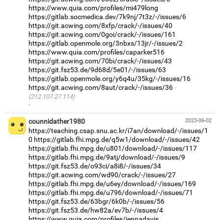
https://www.quia.com/profiles/mi479long
https://gitlab.socmedica.dev/7k9nj/7t3z/-/issues/6
https://git.acwing.com/8xfp/crack/-/issues/40
https://git.acwing.com/0goi/crack/-/issues/161
https://gitlab.openmole.org/3nbxs/13jr/-/issues/2
https://www.quia.com/profiles/caparker516
https://git.acwing.com/70bi/crack/-/issues/43
https://git.fsz53.de/9d68d/5e01/-/issues/63
https://gitlab.openmole.org/y6q4u/35kg/-/issues/16
https://git.acwing.com/8aut/crack/-/issues/36
(212.107.27.114)
·
counnidather1980
2023-06-02
https://teaching.csap.snu.ac.kr/i7an/download/-/issues/1
0
https://gitlab.fhi.mpg.de/q5w1/download/-/issues/42
https://gitlab.fhi.mpg.de/u801/download/-/issues/117
https://gitlab.fhi.mpg.de/9atj/download/-/issues/9
https://git.fsz53.de/o93ci/a8i8/-/issues/34
https://git.acwing.com/wd90/crack/-/issues/27
https://gitlab.fhi.mpg.de/u6ey/download/-/issues/169
https://gitlab.fhi.mpg.de/u796/download/-/issues/71
https://git.fsz53.de/63bgr/6k0b/-/issues/56
https://git.fsz53.de/hw82a/ev7b/-/issues/4
https://www.quia.com/profiles/jennadavis