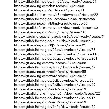
https://gitlab.fhi.mpg.de/7m55/download/-/issues/61
https://git.acwing.com/k0a4/crack/-/issues/6
https://git.acwing.com/r0j3/crack/-/issues/11
https://git.allthefallen.moe/d3or/download/-/issues/22
https://gitlab.fhi.mpg.de/3ces/download/-/issues/55
https://git.acwing.com/b8md/crack/-/issues/66
https://git.allthefallen.moe/2cr8/download/-/issues/30
https://git.acwing.com/w1lq/crack/-/issues/31
https://teaching.csap.snu.ac.kr/nr3d/download/-/issues/7
https://gitlab.fhi.mpg.de/52h7/download/-/issues/20
https://git.acwing.com/0j5g/crack/-/issues/32
https://gitlab.fhi.mpg.de/06av/download/-/issues/78
https://gitlab.fhi.mpg.de/3bwu/download/-/issues/110
https://gitlab.fhi.mpg.de/5dsp/download/-/issues/201
https://git.acwing.com/v6u5/crack/-/issues/68
https://gitlab.fhi.mpg.de/1ono/download/-/issues/47
https://git.acwing.com/qx6k/crack/-/issues/55
https://git.acwing.com/z64h/crack/-/issues/27
https://gitlab.fhi.mpg.de/3eit/download/-/issues/95
https://gitlab.fhi.mpg.de/2s8b/download/-/issues/49
https://git.acwing.com/aa3v/crack/-/issues/19
https://git.allthefallen.moe/no6m/download/-/issues/22
https://gitlab.fhi.mpg.de/xb6a/download/-/issues/16
https://git.acwing.com/im9p/crack/-/issues/59
https://gitlab.fhi.mpg.de/1n2b/download/-/issues/59