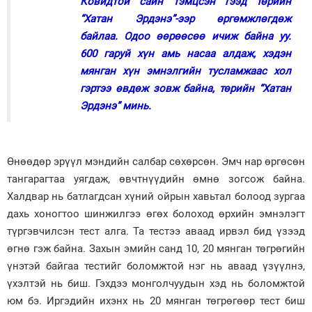
Ковидтой сайн тэмцсэн гээд төрийн
“Хатан Эрдэнэ”-ээр өргөмжлөгдөж
байлаа. Одоо өөрөөсөө ичиж байна уу.
600 гаруй хүн амь насаа алдаж, хэдэн
мянган хүн эмнэлгийн тусламжаас хол
гэртээ өвдөж зовж байна, төрийн “Хатан
Эрдэнэ” минь.
Өнөөдөр эрүүл мэндийн салбар сөхөрсөн. Эмч нар өргөсөн
тангарагтаа уягдаж, өвчтнүүдийн өмнө зогсож байна.
Халдвар нь батлагдсан хүний ойрын хавьтал болоод зургаа
дахь хоногтоо шинжилгээ өгөх болоход өрхийн эмнэлэгт
түргэвчилсэн тест алга. Та тестээ аваад ирвэл бид үзээд
өгнө гэж байна. Захын эмийн санд 10, 20 мянган төгрөгийн
үнэтэй байгаа тестийг боломжтой нэг нь аваад үзүүлнэ,
үхэлтэй нь биш. Гэхдээ монголчуудын хэд нь боломжтой
юм бэ. Иргэдийн ихэнх нь 20 мянган төгрөгөөр тест биш