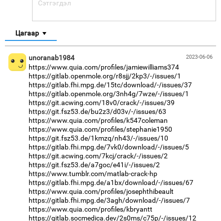
Цагаар
unoranab1984
2023-06-06
https://www.quia.com/profiles/jamiewilliams374
https://gitlab.openmole.org/r8sjj/2kp3/-/issues/1
https://gitlab.fhi.mpg.de/15tc/download/-/issues/37
https://gitlab.openmole.org/3nh4g/7wze/-/issues/1
https://git.acwing.com/18v0/crack/-/issues/39
https://git.fsz53.de/bu2z3/d03v/-/issues/63
https://www.quia.com/profiles/k547coleman
https://www.quia.com/profiles/stephanie1950
https://git.fsz53.de/1kmzq/nh43/-/issues/10
https://gitlab.fhi.mpg.de/7vk0/download/-/issues/5
https://git.acwing.com/7kcj/crack/-/issues/2
https://git.fsz53.de/a7goc/e41i/-/issues/2
https://www.tumblr.com/matlab-crack-hp
https://gitlab.fhi.mpg.de/a1bx/download/-/issues/67
https://www.quia.com/profiles/josephthibeault
https://gitlab.fhi.mpg.de/3agh/download/-/issues/7
https://www.quia.com/profiles/kbryantt
https://gitlab.socmedica.dev/2s0ms/c75p/-/issues/12