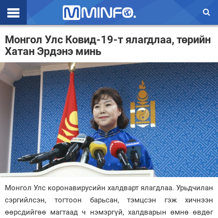
Эхлэл
Монгол Улс Ковид-19-т ялагдлаа, төрийн
Хатан Эрдэнэ минь
Цаг агаар
Валют ханш
Улс төр
Эдийн засаг
Үзэл бодол
Спорт
Нийгэм
Монгол Улс коронавирусийн халдварт ялагдлаа. Урьдчилан
Дэлхий
сэргийлсэн, тогтоон барьсан, тэмцсэн гэж хичнээн
өөрсдийгөө магтаад ч нэмэргүй, халдварын өмнө өвдөг
Энтертайнмэнт