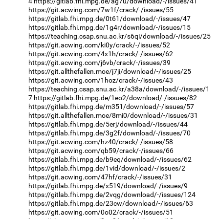
4
https://gitlab.fhi.mpg.de/ag7u/download/-/issues/41
https://git.acwing.com/7w1f/crack/-/issues/55
https://gitlab.fhi.mpg.de/0t61/download/-/issues/47
https://gitlab.fhi.mpg.de/1g4r/download/-/issues/15
https://teaching.csap.snu.ac.kr/s6qi/download/-/issues/25
https://git.acwing.com/ki0y/crack/-/issues/52
https://git.acwing.com/4x1h/crack/-/issues/62
https://git.acwing.com/j6vb/crack/-/issues/39
https://git.allthefallen.moe/j7ji/download/-/issues/25
https://git.acwing.com/1hoz/crack/-/issues/43
https://teaching.csap.snu.ac.kr/a38a/download/-/issues/1
7
https://gitlab.fhi.mpg.de/1eo2/download/-/issues/82
https://gitlab.fhi.mpg.de/m351/download/-/issues/57
https://git.allthefallen.moe/8mi0/download/-/issues/31
https://gitlab.fhi.mpg.de/5erj/download/-/issues/44
https://gitlab.fhi.mpg.de/3g2f/download/-/issues/70
https://git.acwing.com/hz40/crack/-/issues/58
https://git.acwing.com/qb59/crack/-/issues/66
https://gitlab.fhi.mpg.de/b9eq/download/-/issues/62
https://gitlab.fhi.mpg.de/1vid/download/-/issues/2
https://git.acwing.com/47hf/crack/-/issues/31
https://gitlab.fhi.mpg.de/x519/download/-/issues/9
https://gitlab.fhi.mpg.de/2vqg/download/-/issues/124
https://gitlab.fhi.mpg.de/23cw/download/-/issues/63
https://git.acwing.com/0o02/crack/-/issues/51