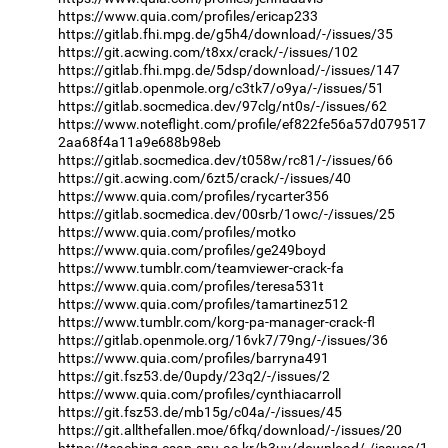
https://www.quia.com/profiles/ericap233
https://gitlab.fhi.mpg.de/g5h4/download/-/issues/35
https://git.acwing.com/t8xx/crack/-/issues/102
https://gitlab.fhi.mpg.de/5dsp/download/-/issues/147
https://gitlab.openmole.org/c3tk7/o9ya/-/issues/51
https://gitlab.socmedica.dev/97clg/nt0s/-/issues/62
https://www.noteflight.com/profile/ef822fe56a57d079517
2aa68f4a11a9e688b98eb
https://gitlab.socmedica.dev/t058w/rc81/-/issues/66
https://git.acwing.com/6zt5/crack/-/issues/40
https://www.quia.com/profiles/rycarter356
https://gitlab.socmedica.dev/00srb/1owc/-/issues/25
https://www.quia.com/profiles/motko
https://www.quia.com/profiles/ge249boyd
https://www.tumblr.com/teamviewer-crack-fa
https://www.quia.com/profiles/teresa531t
https://www.quia.com/profiles/tamartinez512
https://www.tumblr.com/korg-pa-manager-crack-fl
https://gitlab.openmole.org/16vk7/79ng/-/issues/36
https://www.quia.com/profiles/barryna491
https://git.fsz53.de/0updy/23q2/-/issues/2
https://www.quia.com/profiles/cynthiacarroll
https://git.fsz53.de/mb15g/c04a/-/issues/45
https://git.allthefallen.moe/6fkq/download/-/issues/20