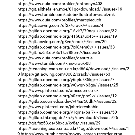
https://www.quia.com/profiles/anthonyn408
https://git.allthefallen.moe/01qo/download/-/issues/19
https://www.tumblr.com/adobe-illustrator-crack-mk
https://www.quia.com/profiles/marcpiecuch
https://git.acwing.com/df2x/crack/-/issues/4
https://gitlab.openmole.org/16vk7/79ng/-/issues/32
https://gitlab.openmole.org/41b0z/uc45/-/issues/19
https://git.acwing.com/g3vo/crack/-/issues/20
https://gitlab.openmole.org/7ixl8/em8v/-/issues/33
https://git.fsz53.de/8o1kz/88em/-/issues/5
https://www.quia.com/profiles/dasuttle
https://www.tumblr.com/kms-crack-08
https://teaching.csap.snu.ac.kr/d664/download/-/issues/2
0
https://git.acwing.com/0o02/crack/-/issues/63
https://gitlab.openmole.org/y6q4u/35kg/-/issues/7
https://gitlab.openmole.org/w0wqr/b3gs/-/issues/25
https://www.pinterest.com/amesdemetrick
https://gitlab.openmole.org/s0ltm/pm9v/-/issues/12
https://gitlab.socmedica.dev/vt4si/50dh/-/issues/22
https://www.pinterest.com/jahmiereshahin
https://gitlab.openmole.org/v1qma/6ai7/-/issues/50
https://gitlab.fhi.mpg.de/7h7y/download/-/issues/26
https://git.fsz53.de/6hxcu/kv8e/-/issues/29
https://teaching.csap.snu.ac.kr/4ogo/download/-/issues/1
9
https://www.tumblr.com/movavi-screen-recorder-crna