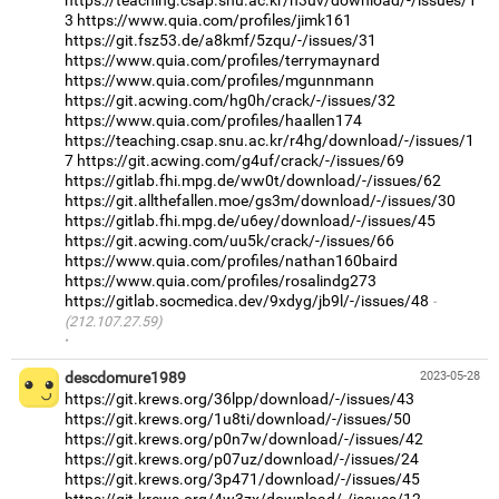
https://teaching.csap.snu.ac.kr/h3uv/download/-/issues/1
3
https://www.quia.com/profiles/jimk161
https://git.fsz53.de/a8kmf/5zqu/-/issues/31
https://www.quia.com/profiles/terrymaynard
https://www.quia.com/profiles/mgunnmann
https://git.acwing.com/hg0h/crack/-/issues/32
https://www.quia.com/profiles/haallen174
https://teaching.csap.snu.ac.kr/r4hg/download/-/issues/1
7
https://git.acwing.com/g4uf/crack/-/issues/69
https://gitlab.fhi.mpg.de/ww0t/download/-/issues/62
https://git.allthefallen.moe/gs3m/download/-/issues/30
https://gitlab.fhi.mpg.de/u6ey/download/-/issues/45
https://git.acwing.com/uu5k/crack/-/issues/66
https://www.quia.com/profiles/nathan160baird
https://www.quia.com/profiles/rosalindg273
https://gitlab.socmedica.dev/9xdyg/jb9l/-/issues/48
(212.107.27.59)
·
descdomure1989
2023-05-28
https://git.krews.org/36lpp/download/-/issues/43
https://git.krews.org/1u8ti/download/-/issues/50
https://git.krews.org/p0n7w/download/-/issues/42
https://git.krews.org/p07uz/download/-/issues/24
https://git.krews.org/3p471/download/-/issues/45