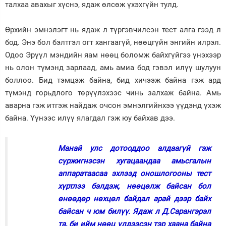
талхаа авахыг хүснэ, ядаж өлсөж үхэхгүйн тулд.
Өрхийн эмнэлэгт нь ядаж л түргэвчилсэн тест алга гээд л
бод. Энэ бол бэлтгэл огт хангаагүй, нөөцгүйн энгийн илрэл.
Одоо Эрүүл мэндийн яам нөөц боломж байхгүйгээ үнэхээр
нь олон түмэнд зарлаад, амь амиа бод гэвэл илүү шулуун
боллоо. Бид тэмцэж байна, бид хичээж байна гэж ард
түмэнд горьдлого төрүүлэхээс чинь залхаж байна. Амь
аварна гэж итгэж найдаж очсон эмнэлгийнхээ үүдэнд үхэж
байна. Үүнээс илүү ялагдал гэж юу байхав дээ.
Манай улс дотооддоо алдаагүй гэж
сүржигнэсэн хугацаандаа амьсгалын
аппаратаасаа эхлээд оношлогооны тест
хүртлээ бэлдэж, нөөцөлж байсан бол
өнөөдөр нөхцөл байдал арай дээр байх
байсан ч юм билүү. Ядаж л Д.Сарангэрэл
та, би ийм нөөц үлдээсэн тэр хаана байна