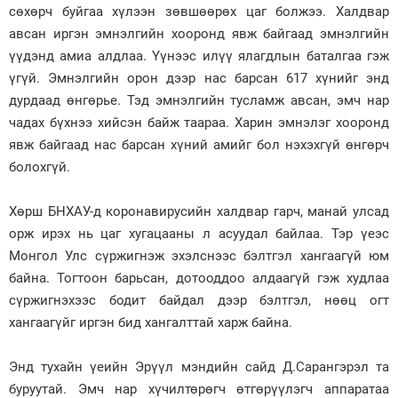
сөхөрч буйгаа хүлээн зөвшөөрөх цаг болжээ. Халдвар
Зурхай
авсан иргэн эмнэлгийн хооронд явж байгаад эмнэлгийн
үүдэнд амиа алдлаа. Үүнээс илүү ялагдлын баталгаа гэж
үгүй. Эмнэлгийн орон дээр нас барсан 617 хүнийг энд
дурдаад өнгөрье. Тэд эмнэлгийн тусламж авсан, эмч нар
чадах бүхнээ хийсэн байж таараа. Харин эмнэлэг хооронд
явж байгаад нас барсан хүний амийг бол нэхэхгүй өнгөрч
болохгүй.
Хөрш БНХАУ-д коронавирусийн халдвар гарч, манай улсад
орж ирэх нь цаг хугацааны л асуудал байлаа. Тэр үеэс
Монгол Улс сүржигнэж эхэлснээс бэлтгэл хангаагүй юм
байна. Тогтоон барьсан, дотооддоо алдаагүй гэж худлаа
сүржигнэхээс бодит байдал дээр бэлтгэл, нөөц огт
хангаагүйг иргэн бид хангалттай харж байна.
Энд тухайн үеийн Эрүүл мэндийн сайд Д.Сарангэрэл та
буруутай. Эмч нар хүчилтөрөгч өтгөрүүлэгч аппаратаа