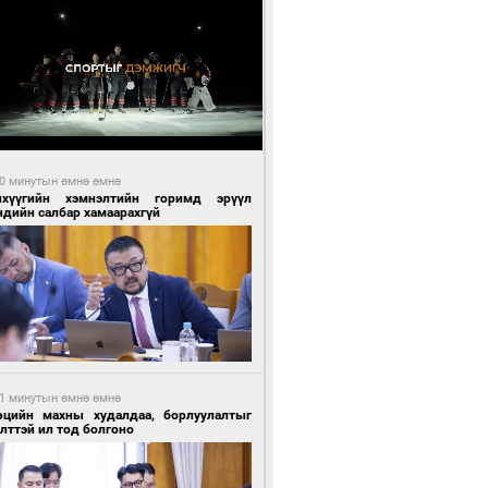
0 минутын өмнө өмнө
нхүүгийн хэмнэлтийн горимд эрүүл
ндийн салбар хамаарахгүй
1 минутын өмнө өмнө
өцийн махны худалдаа, борлуулалтыг
лттэй ил тод болгоно