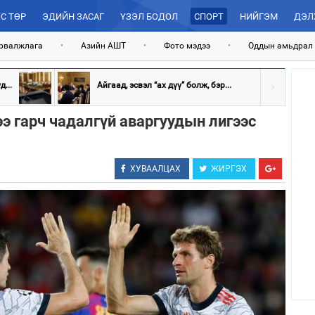
С ТӨР
ЭДИЙН ЗАСАГ
ҮЗЭЛ БОДОЛ
СПОРТ
НИЙГЭМ
ДЭЛ
рвалжлага
•
Азийн АШТ
•
Фото мэдээ
•
Оддын амьдрал
...
Айгаад, эсвэл “ах дүү” болж, бэр...
ээ гарч чадалгүй аваргуудын лигээс
ХУВААЛЦАХ
ЖИРГЭХ