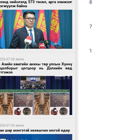
7
9
-2
8
ээнд нийслэлд 573 төсөл, арга хэмжээг
рэгжүүлж байна
8 минутын өмнө өмнө
х шатанд хэмнэлтийн горимд шилжиж,
2
9
-7
7
йр наадам, зөвлөгөөн, гадаад
милолтыг хориглолоо
1
11
-10
1
026-07-30 өмнө
в Азийн хамгийн анхны төр улсын Хүннү
гцолборыг цогцоор нь Дэлхийн өвд
ртгэжээ
4 минутын өмнө өмнө
у толгойгоос “Рио Тинто” ашиг хүртэж
лсэн ч Монгол Улс өр төлсөөр байна
026-07-30 өмнө
ван шар мэнгэтэй хөхөшчин могой өдөр