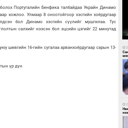
т болох Португалийн Бенфика талбайдаа Украйн Динамо
гаар хожлоо. Улмаар 8 оноотойгоор хэсгийн хоёрдугаар
лдсэн бол Динамо хэсгийн сүүлийг мушгилаа. Тус
глолтын салхийг нээсэн бол эцсийн цэгийг 22 минутад
уюу шөвгийн 16-гийн сугалаа арванхоёрдугаар сарын 13-
2
Са
мэ
лтын үр дүн
2
Нө
нээ