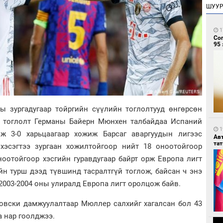
ШУУ
1
Со
95 
ы зургадугаар тойргийн сүүлийн тоглолтууд өнгөрсөн
н тоглолт Германы
Байерн Мюнхен талбайдаа Испаний
1
ож 3-0 харьцаагаар хожиж Барсаг аваргуудын лигээс
Ав
тат
хэсэгтээ зургаан хожилтойгоор нийт 18 оноотойгоор
ноотойгоор хэсгийн гуравдугаар байрт орж Европа лигт
йн турш дээд түвшинд тасралтгүй тоглож, байсан ч энэ
 2003-2004 оны улиралд Европа лигт оролцож байв.
овски дамжуулалтаар Мюллер салхийг хагалсан бол 43
а нар гоолджээ.