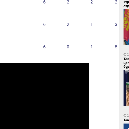
6
2
2
2
хүр
хэ
2
Бү
6
2
1
3
на
то
6
0
1
5
2
Тө
цо
бү
3
Ою
эхэ
2
Та