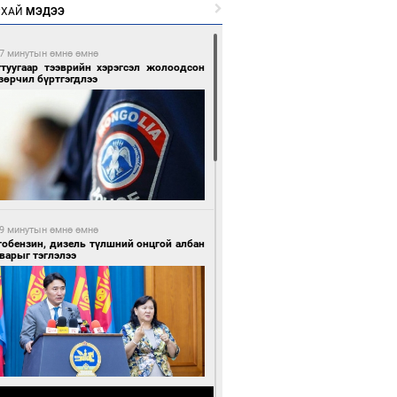
РХАЙ
МЭДЭЭ
7 минутын өмнө өмнө
гтуугаар тээврийн хэрэгсэл жолоодсон
зөрчил бүртгэгдлээ
9 минутын өмнө өмнө
тобензин, дизель түлшний онцгой албан
варыг тэглэлээ