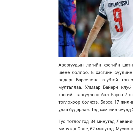
Аваргуудын лигийн хэсгийн шатн
шөнө боллоо. Е хэсгийн сүүлий
алдарт Барселона клубтэй тогл
мулталлаа. Улмаар Байерн клуб 
хэсгийг тэргүүлсэн бол Барса 7 о
тоглохоор болжээ. Барса 17 жили
удаа бүдэрлээ. Тэд хамгийн сүүлд
Тус тоглолтод
34 минутад Леванд
минутад Сане, 62 минутад′ Мусиал