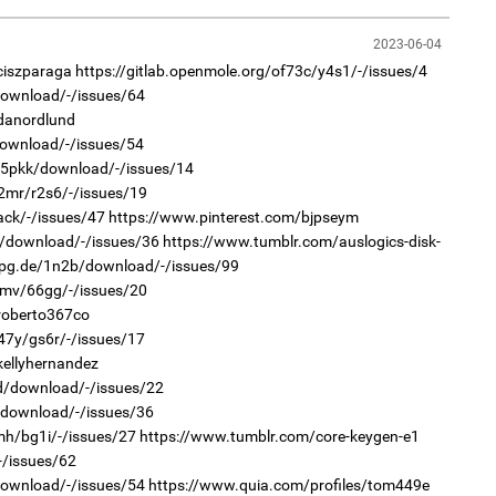
2023-06-04
2
ciszparaga
https://gitlab.openmole.org/of73c/y4s1/-/issues/4
Н.
то
download/-/issues/64
эрс
danordlund
2
download/-/issues/54
“Ш
хө
r/5pkk/download/-/issues/14
нэ
62mr/r2s6/-/issues/19
ack/-/issues/47
https://www.pinterest.com/bjpseym
pv/download/-/issues/36
https://www.tumblr.com/auslogics-disk-
.mpg.de/1n2b/download/-/issues/99
3mv/66gg/-/issues/20
2
Бо
roberto367co
ба
47y/gs6r/-/issues/17
kellyhernandez
1
Тэ
4d/download/-/issues/22
ор
тээ
/download/-/issues/36
mh/bg1i/-/issues/27
https://www.tumblr.com/core-keygen-e1
-/issues/62
download/-/issues/54
https://www.quia.com/profiles/tom449e