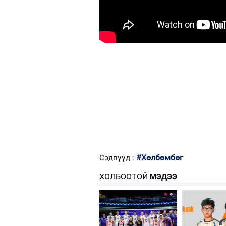
#Хөлбөмбөг
Сэдвүүд :
ХОЛБООТОЙ
МЭДЭЭ