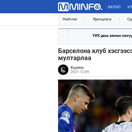
ЭХЛЭЛ
УЛ
Нийтлэл
•
Ярилцлага
•
Су
УИХ дахь ажлын хэсгүүд
Барселона клуб хэсгээс
мултарлаа
Kuzmo
2021-12-09