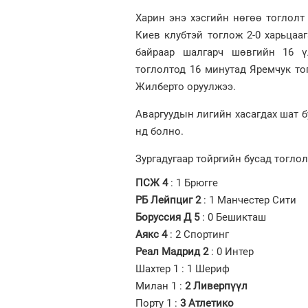
Харин энэ хэсгийн нөгөө тоглол
Киев клубтэй тоглож 2-0 харьцаа
байраар шалгарч шөвгийн 16 ү
тоглолтод 16 минутад Яремчук то
Жилберто оруулжээ.
Аваргуудын лигийн хасагдах шат б
нд болно.
Зургадугаар тойргийн бусад тогло
ПСЖ 4
: 1 Брюгге
РБ Лейпциг 2
: 1 Манчестер Сити
Боруссия Д 5
: 0 Бешикташ
Аякс 4
: 2 Спортинг
Реал Мадрид 2
: 0 Интер
Шахтер 1 : 1 Шериф
Милан 1 :
2 Ливерпүүл
Порту 1 :
3 Атлетико