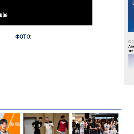
3
МА
нас
ФОТО:
2
Ай
үрг
5
Во
эх
2
Эн
сур
5
Үс 