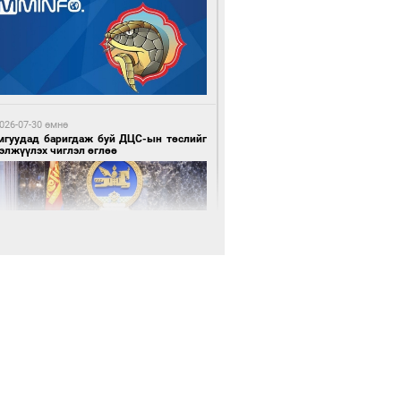
6 минутын өмнө өмнө
Н-ын 50 настнууд Хөвсгөлд, 40
тнууд нь Хэнтийд “хуралджээ”
026-07-30 өмнө
мгуудад баригдаж буй ДЦС-ын төслийг
элжүүлэх чиглэл өглөө
0 минутын өмнө өмнө
ллейбол эрэгтэйчүүдийн шигшээ баг
ний хожлоо байгууллаа
026-07-30 өмнө
э намар 1-6 дугаар ангийн хүүхдүүдэд
гуулийн автобус үйлчилнэ
7 минутын өмнө өмнө
засуулвал эд эдлэл идээ ундаа олдоно