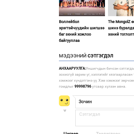
Воллейбол
The MongolZ 
эрэгтэйчүүдийн шигшээ
шинэ бүрэлдэ
баг эхний хожлоо
эхний тоглол
байгууллаа
МЭДЭЭНИЙ
СЭТГЭГДЭЛ
АНХААРУУЛГА:
Уншигчдын бичсэн сэтгэгдэ
зохисгүй зарим үг, хэллэгийг хязгаарласан 
хэмжээг хүндэтгэнэ үү. Хэм хэмжээг зөрчсө
гомдлыг
99998796
утсаар хүлээн авна.
Цагаар
Таалагдсан