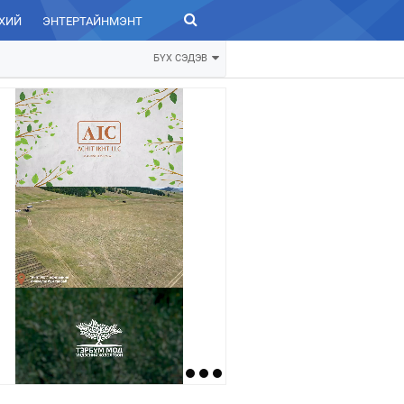
ХИЙ
ЭНТЕРТАЙНМЭНТ
ЗУРХАЙ
БҮХ СЭДЭВ