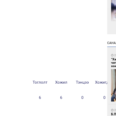
2
Мо
төл
САНА
2
“Х
чи
хон
Тоглолт
Хожил
Тэнцээ
Хожигдол
2
16
ху
6
6
0
0
2
Б.