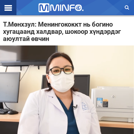
Эхлэл
Т.Мөнхзул: Менингококкт нь богино
хугацаанд халдвар, шокоор хүндэрдэг
Цаг агаар
аюултай өвчин
Валют ханш
Улс төр
Эдийн засаг
Үзэл бодол
Спорт
Нийгэм
Дэлхий
Энтертайнмэнт