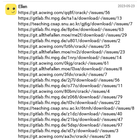
Ellen
2023-05-23
https://git.acwing.com/qq8f/crack/-/issues/56
https://gitlab.fhi.mpg.de/ta1a/download/-/issues/13
https://teaching.csap.snu.ac.kr/gj6g/download/-/issues/7
https://gitlab.fhi.mpg.de/8p6w/download/-/issues/63
https://git.allthefallen.moe/me2f/download/-/issues/29
https://gitlab.fhi.mpg.de/u801/download/-/issues/2
https://git.acwing.com/fz6h/crack/-/issues/35
https://git.allthefallen.moe/nv2i/download/-/issues/23
https://gitlab.fhi.mpg.de/1nry/download/-/issues/14
https://git.acwing.com/0kjg/crack/-/issues/61
https://git.allthefallen.moe/l3xe/download/-/issues/8
https://git.acwing.com/3fdv/crack/-/issues/7
https://gitlab.fhi.mpg.de/2j7l/download/-/issues/56
https://gitlab.fhi.mpg.de/o77o/download/-/issues/11
https://git.acwing.com/80bm/crack/-/issues/4
https://gitlab.fhi.mpg.de/z068/download/-/issues/79
https://gitlab.fhi.mpg.de/tl3v/download/-/issues/22
https://teaching.csap.snu.ac.kr/6tmh/download/-/issues/8
https://gitlab.fhi.mpg.de/z1dz/download/-/issues/40
https://gitlab.fhi.mpg.de/21bq/download/-/issues/47
https://gitlab.fhi.mpg.de/5dsp/download/-/issues/97
https://gitlab.fhi.mpg.de/id7y/download/-/issues/3
https://git.acwing.com/aa3v/crack/-/issues/28