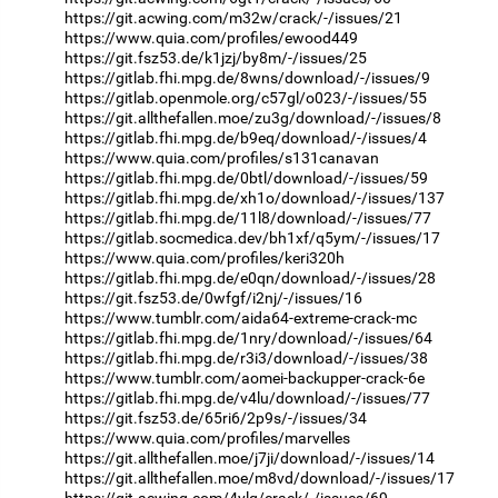
https://git.acwing.com/m32w/crack/-/issues/21
https://www.quia.com/profiles/ewood449
https://git.fsz53.de/k1jzj/by8m/-/issues/25
https://gitlab.fhi.mpg.de/8wns/download/-/issues/9
https://gitlab.openmole.org/c57gl/o023/-/issues/55
https://git.allthefallen.moe/zu3g/download/-/issues/8
https://gitlab.fhi.mpg.de/b9eq/download/-/issues/4
https://www.quia.com/profiles/s131canavan
https://gitlab.fhi.mpg.de/0btl/download/-/issues/59
https://gitlab.fhi.mpg.de/xh1o/download/-/issues/137
https://gitlab.fhi.mpg.de/11l8/download/-/issues/77
https://gitlab.socmedica.dev/bh1xf/q5ym/-/issues/17
https://www.quia.com/profiles/keri320h
https://gitlab.fhi.mpg.de/e0qn/download/-/issues/28
https://git.fsz53.de/0wfgf/i2nj/-/issues/16
https://www.tumblr.com/aida64-extreme-crack-mc
https://gitlab.fhi.mpg.de/1nry/download/-/issues/64
https://gitlab.fhi.mpg.de/r3i3/download/-/issues/38
https://www.tumblr.com/aomei-backupper-crack-6e
https://gitlab.fhi.mpg.de/v4lu/download/-/issues/77
https://git.fsz53.de/65ri6/2p9s/-/issues/34
https://www.quia.com/profiles/marvelles
https://git.allthefallen.moe/j7ji/download/-/issues/14
https://git.allthefallen.moe/m8vd/download/-/issues/17