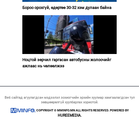
Бороо орохгүй, өдөртөө 30-32 хэм дулаан байна
Ноцтой зөрчил гаргасан автобусны жолоочийг
ажлаас нь чөлөөлжээ
Веб сайтад агуулагдсан мэдээлэл зохиогчийн эрхийн хуулиар хамгаалагдсан тул
зөвшөөрөлгүй хуулбарлах хориотой.
COPYRIGHT © MMINFO.MN ALL RIGHTS RESERVED. POWERED BY
HUREEMEDIA.