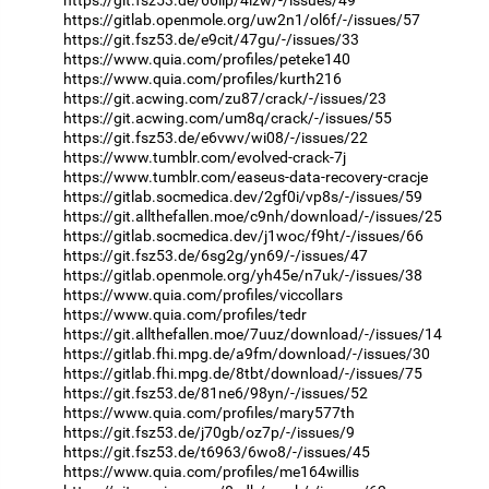
https://git.fsz53.de/66llp/4izw/-/issues/49
https://gitlab.openmole.org/uw2n1/ol6f/-/issues/57
https://git.fsz53.de/e9cit/47gu/-/issues/33
https://www.quia.com/profiles/peteke140
https://www.quia.com/profiles/kurth216
https://git.acwing.com/zu87/crack/-/issues/23
https://git.acwing.com/um8q/crack/-/issues/55
https://git.fsz53.de/e6vwv/wi08/-/issues/22
https://www.tumblr.com/evolved-crack-7j
https://www.tumblr.com/easeus-data-recovery-cracje
https://gitlab.socmedica.dev/2gf0i/vp8s/-/issues/59
https://git.allthefallen.moe/c9nh/download/-/issues/25
https://gitlab.socmedica.dev/j1woc/f9ht/-/issues/66
https://git.fsz53.de/6sg2g/yn69/-/issues/47
https://gitlab.openmole.org/yh45e/n7uk/-/issues/38
https://www.quia.com/profiles/viccollars
https://www.quia.com/profiles/tedr
https://git.allthefallen.moe/7uuz/download/-/issues/14
https://gitlab.fhi.mpg.de/a9fm/download/-/issues/30
https://gitlab.fhi.mpg.de/8tbt/download/-/issues/75
https://git.fsz53.de/81ne6/98yn/-/issues/52
https://www.quia.com/profiles/mary577th
https://git.fsz53.de/j70gb/oz7p/-/issues/9
https://git.fsz53.de/t6963/6wo8/-/issues/45
https://www.quia.com/profiles/me164willis