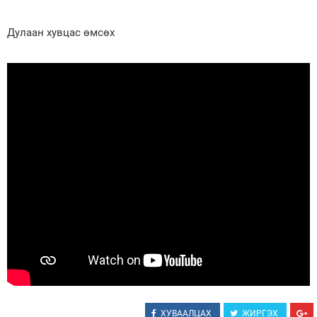
Дулаан хувцас өмсөх
ХУВААЛЦАХ
ЖИРГЭХ