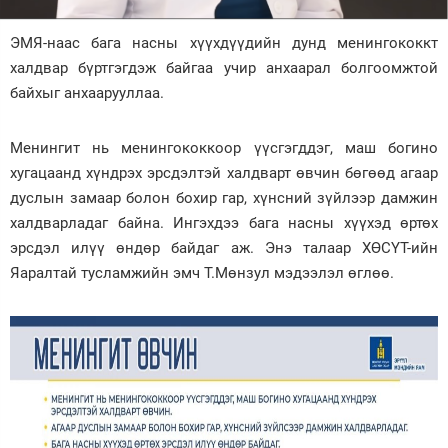
Зурхай
ЭМЯ-наас бага насны хүүхдүүдийн дунд менингококкт
халдвар бүртгэгдэж байгаа учир анхаарал болгоомжтой
байхыг анхаарууллаа.
Менингит нь менингококкоор үүсгэгддэг, маш богино
хугацаанд хүндрэх эрсдэлтэй халдварт өвчин бөгөөд агаар
дуслын замаар болон бохир гар, хүнсний зүйлээр дамжин
халдварладаг байна. Ингэхдээ бага насны хүүхэд өртөх
эрсдэл илүү өндөр байдаг аж. Энэ талаар ХӨСҮТ-ийн
Яаралтай тусламжийн эмч Т.Мөнзул мэдээлэл өглөө.