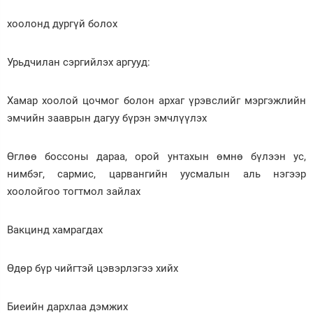
хоолонд дургүй болох
Урьдчилан сэргийлэх аргууд:
Хамар хоолой цочмог болон архаг үрэвслийг мэргэжлийн
эмчийн зааврын дагуу бүрэн эмчлүүлэх
Өглөө боссоны дараа, орой унтахын өмнө бүлээн ус,
нимбэг, сармис, царвангийн уусмалын аль нэгээр
хоолойгоо тогтмол зайлах
Вакцинд хамрагдах
Өдөр бүр чийгтэй цэвэрлэгээ хийх
Биеийн дархлаа дэмжих