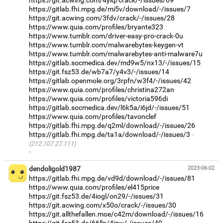
https://git.acwing.com/4ylq/crack/-/issues/69
https://gitlab.fhi.mpg.de/mi5v/download/-/issues/7
https://git.acwing.com/3fdv/crack/-/issues/28
https://www.quia.com/profiles/bryante323
https://www.tumblr.com/driver-easy-pro-crack-0u
https://www.tumblr.com/malwarebytes-keygen-vt
https://www.tumblr.com/malwarebytes-anti-malware7u
https://gitlab.socmedica.dev/md9w5/nx13/-/issues/15
https://git.fsz53.de/wb7a7/y4v3/-/issues/14
https://gitlab.openmole.org/3rpfn/w3f4/-/issues/42
https://www.quia.com/profiles/christina272an
https://www.quia.com/profiles/victoria596di
https://gitlab.socmedica.dev/l6k5a/i6jd/-/issues/51
https://www.quia.com/profiles/tavonclef
https://gitlab.fhi.mpg.de/q2ml/download/-/issues/26
https://gitlab.fhi.mpg.de/ta1a/download/-/issues/3
(212.107.27.111)
·
dendoligold1987
2023-06-02
https://gitlab.fhi.mpg.de/vd9d/download/-/issues/81
https://www.quia.com/profiles/el415price
https://git.fsz53.de/4iogl/on29/-/issues/31
https://git.acwing.com/x50o/crack/-/issues/30
https://git.allthefallen.moe/c42m/download/-/issues/16