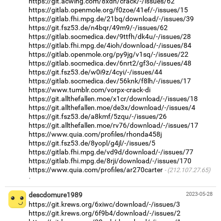
https://git.acwing.com/8xdh/crack/-/issues/62
https://gitlab.openmole.org/f0zoe/41ef/-/issues/15
https://gitlab.fhi.mpg.de/21bq/download/-/issues/39
https://git.fsz53.de/n4bqr/49m9/-/issues/62
https://gitlab.socmedica.dev/9ttfh/dk4u/-/issues/28
https://gitlab.fhi.mpg.de/4ioh/download/-/issues/84
https://gitlab.openmole.org/py9jg/v1sq/-/issues/22
https://gitlab.socmedica.dev/6nrt2/gf3o/-/issues/48
https://git.fsz53.de/w0i9z/4cyi/-/issues/44
https://gitlab.socmedica.dev/56knk/f8lh/-/issues/17
https://www.tumblr.com/vorpx-crack-di
https://git.allthefallen.moe/x1cr/download/-/issues/18
https://git.allthefallen.moe/de3x/download/-/issues/4
https://git.fsz53.de/a8kmf/5zqu/-/issues/26
https://git.allthefallen.moe/rv76/download/-/issues/17
https://www.quia.com/profiles/rhonda458j
https://git.fsz53.de/8yopl/g4jl/-/issues/5
https://gitlab.fhi.mpg.de/vd9d/download/-/issues/77
https://gitlab.fhi.mpg.de/8rji/download/-/issues/170
https://www.quia.com/profiles/ar270carter
(212.107.27.65)
·
descdomure1989
2023-05-28
https://git.krews.org/6xiwc/download/-/issues/3
https://git.krews.org/6f9b4/download/-/issues/2