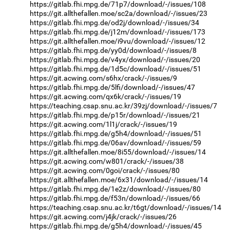
https://gitlab.fhi.mpg.de/71p7/download/-/issues/108
https://git.allthefallen.moe/sc2a/download/-/issues/23
https://gitlab.fhi.mpg.de/od2j/download/-/issues/34
https://gitlab.fhi.mpg.de/j12m/download/-/issues/173
https://git.allthefallen.moe/i9vu/download/-/issues/12
https://gitlab.fhi.mpg.de/yy0d/download/-/issues/8
https://gitlab.fhi.mpg.de/v4yx/download/-/issues/20
https://gitlab.fhi.mpg.de/1d5c/download/-/issues/51
https://git.acwing.com/s6hx/crack/-/issues/9
https://gitlab.fhi.mpg.de/5lfi/download/-/issues/47
https://git.acwing.com/qx6k/crack/-/issues/19
https://teaching.csap.snu.ac.kr/39zj/download/-/issues/7
https://gitlab.fhi.mpg.de/p15r/download/-/issues/21
https://git.acwing.com/1l1j/crack/-/issues/19
https://gitlab.fhi.mpg.de/g5h4/download/-/issues/51
https://gitlab.fhi.mpg.de/06av/download/-/issues/59
https://git.allthefallen.moe/8i55/download/-/issues/14
https://git.acwing.com/w801/crack/-/issues/38
https://git.acwing.com/0goi/crack/-/issues/80
https://git.allthefallen.moe/6x31/download/-/issues/14
https://gitlab.fhi.mpg.de/1e2z/download/-/issues/80
https://gitlab.fhi.mpg.de/f53n/download/-/issues/66
https://teaching.csap.snu.ac.kr/t6gt/download/-/issues/14
https://git.acwing.com/j4jk/crack/-/issues/26
https://gitlab.fhi.mpg.de/g5h4/download/-/issues/45