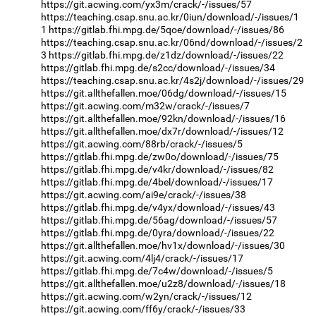
https://git.acwing.com/yx3m/crack/-/issues/57
https://teaching.csap.snu.ac.kr/0iun/download/-/issues/1
1
https://gitlab.fhi.mpg.de/5qoe/download/-/issues/86
https://teaching.csap.snu.ac.kr/06nd/download/-/issues/2
3
https://gitlab.fhi.mpg.de/z1dz/download/-/issues/22
https://gitlab.fhi.mpg.de/s2cc/download/-/issues/34
https://teaching.csap.snu.ac.kr/4s2j/download/-/issues/29
https://git.allthefallen.moe/06dg/download/-/issues/15
https://git.acwing.com/m32w/crack/-/issues/7
https://git.allthefallen.moe/92kn/download/-/issues/16
https://git.allthefallen.moe/dx7r/download/-/issues/12
https://git.acwing.com/88rb/crack/-/issues/5
https://gitlab.fhi.mpg.de/zw0o/download/-/issues/75
https://gitlab.fhi.mpg.de/v4kr/download/-/issues/82
https://gitlab.fhi.mpg.de/4bel/download/-/issues/17
https://git.acwing.com/ai9e/crack/-/issues/38
https://gitlab.fhi.mpg.de/v4yx/download/-/issues/43
https://gitlab.fhi.mpg.de/56ag/download/-/issues/57
https://gitlab.fhi.mpg.de/0yra/download/-/issues/22
https://git.allthefallen.moe/hv1x/download/-/issues/30
https://git.acwing.com/4lj4/crack/-/issues/17
https://gitlab.fhi.mpg.de/7c4w/download/-/issues/5
https://git.allthefallen.moe/u2z8/download/-/issues/18
https://git.acwing.com/w2yn/crack/-/issues/12
https://git.acwing.com/ff6y/crack/-/issues/33