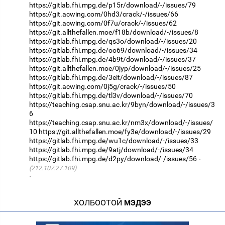
https://gitlab.fhi.mpg.de/p15r/download/-/issues/79
https://git.acwing.com/0hd3/crack/-/issues/66
https://git.acwing.com/0f7u/crack/-/issues/62
https://git.allthefallen.moe/f18b/download/-/issues/8
https://gitlab.fhi.mpg.de/qs3o/download/-/issues/20
https://gitlab.fhi.mpg.de/oo69/download/-/issues/34
https://gitlab.fhi.mpg.de/4b9t/download/-/issues/37
https://git.allthefallen.moe/0jyp/download/-/issues/25
https://gitlab.fhi.mpg.de/3eit/download/-/issues/87
https://git.acwing.com/0j5g/crack/-/issues/50
https://gitlab.fhi.mpg.de/tl3v/download/-/issues/70
https://teaching.csap.snu.ac.kr/9byn/download/-/issues/3
6
https://teaching.csap.snu.ac.kr/nm3x/download/-/issues/
10
https://git.allthefallen.moe/fy3e/download/-/issues/29
https://gitlab.fhi.mpg.de/wu1c/download/-/issues/33
https://gitlab.fhi.mpg.de/9atj/download/-/issues/34
https://gitlab.fhi.mpg.de/d2py/download/-/issues/56
(212.107.27.109)
·
ХОЛБООТОЙ
МЭДЭЭ