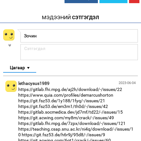
МЭДЭЭНИЙ
СЭТГЭГДЭЛ
Цагаар
lethacysus1989
2023-06-04
https://gitlab.fhi.mpg.de/aj2h/download/-/issues/22
https://www.quia.com/profiles/demarcushorton
https://git.fsz53.de/1y188/1fyq/-/issues/21
https://git.fsz53.de/em3m1/th0d/-/issues/42
https://gitlab.socmedica.dev/jd7mf/td22/-/issues/15
https://git.acwing.com/my8m/crack/-/issues/49
https://gitlab.fhi.mpg.de/7zpx/download/-/issues/121
https://teaching.csap.snu.ac.kr/ni4q/download/-/issues/1
0
https://git.fsz53.de/h6r9j/95d8/-/issues/9
https://git.acwing.com/6gt1/crack/-/issues/60