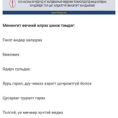
Менингит өвчний илрэх шинж тэмдэг:
Гэнэт өндөр халуурах
Бөөлжих
Ядарч сульдах
Хурц гэрэл, дуу чимээ зэрэгт цочромтгүй болох
Цусархаг тууралт гарах
Толгой, үе мөчөөр хүчтэй өвдөх