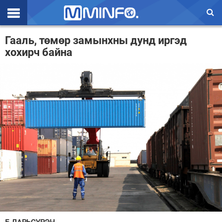
Эхлэл
Гааль, төмөр замынхны дунд иргэд
хохирч байна
Цаг агаар
Валют ханш
Улс төр
Эдийн засаг
Үзэл бодол
Спорт
Нийгэм
Дэлхий
Энтертайнмэнт