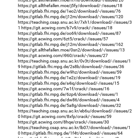
https://git.allthefallen.moe/n7nl/download/-/issues/20
https://git.allthefallen.moe/j5fy/download/-/issues/18
https://gitlab.fhi.mpg.de/1eo2/download/-/issues/76
https://gitlab.fhi.mpg.de/j12m/download/-/issues/120
https://teaching.csap.snu.ac.kr/7xh1/download/-/issues/3
1
https://git.acwing.com/b7v9/crack/-/issues/18
https://gitlab.fhi.mpg.de/oo69/download/-/issues/87
https://git.acwing.com/6zt5/crack/-/issues/57
https://gitlab.fhi.mpg.de/j12m/download/-/issues/162
https://git.allthefallen.moe/0sn2/download/-/issues/13
https://git.acwing.com/i960/crack/-/issues/27
https://teaching.csap.snu.ac.kr/0v3t/download/-/issues/1
9
https://gitlab.fhi.mpg.de/2s8b/download/-/issues/36
https://gitlab.fhi.mpg.de/w9hz/download/-/issues/59
https://gitlab.fhi.mpg.de/1e2z/download/-/issues/19
https://gitlab.fhi.mpg.de/s4iq/download/-/issues/15
https://git.acwing.com/7w1f/crack/-/issues/16
https://gitlab.fhi.mpg.de/6zp4/download/-/issues/1
https://gitlab.fhi.mpg.de/dw86/download/-/issues/4
https://gitlab.fhi.mpg.de/5a8g/download/-/issues/32
https://teaching.csap.snu.ac.kr/eb6u/download/-/issues/2
0
https://git.acwing.com/8xfp/crack/-/issues/59
https://git.acwing.com/8hqe/crack/-/issues/30
https://teaching.csap.snu.ac.kr/lb07/download/-/issues/1
0
https://gitlab.fhi.mpg.de/1f4t/download/-/issues/64