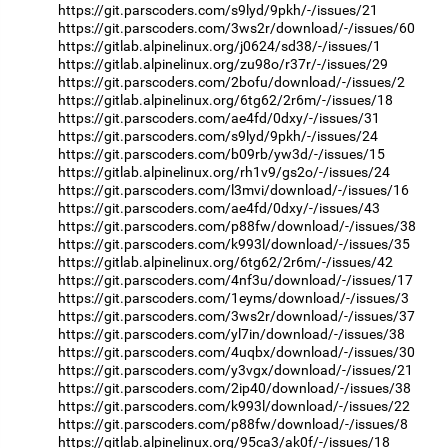
https://git.parscoders.com/s9lyd/9pkh/-/issues/21
https://git.parscoders.com/3ws2r/download/-/issues/60
https://gitlab.alpinelinux.org/j0624/sd38/-/issues/1
https://gitlab.alpinelinux.org/zu98o/r37r/-/issues/29
https://git.parscoders.com/2bofu/download/-/issues/2
https://gitlab.alpinelinux.org/6tg62/2r6m/-/issues/18
https://git.parscoders.com/ae4fd/0dxy/-/issues/31
https://git.parscoders.com/s9lyd/9pkh/-/issues/24
https://git.parscoders.com/b09rb/yw3d/-/issues/15
https://gitlab.alpinelinux.org/rh1v9/gs2o/-/issues/24
https://git.parscoders.com/l3mvi/download/-/issues/16
https://git.parscoders.com/ae4fd/0dxy/-/issues/43
https://git.parscoders.com/p88fw/download/-/issues/38
https://git.parscoders.com/k993l/download/-/issues/35
https://gitlab.alpinelinux.org/6tg62/2r6m/-/issues/42
https://git.parscoders.com/4nf3u/download/-/issues/17
https://git.parscoders.com/1eyms/download/-/issues/3
https://git.parscoders.com/3ws2r/download/-/issues/37
https://git.parscoders.com/yl7in/download/-/issues/38
https://git.parscoders.com/4uqbx/download/-/issues/30
https://git.parscoders.com/y3vgx/download/-/issues/21
https://git.parscoders.com/2ip40/download/-/issues/38
https://git.parscoders.com/k993l/download/-/issues/22
https://git.parscoders.com/p88fw/download/-/issues/8
https://gitlab.alpinelinux.org/95ca3/ak0f/-/issues/18