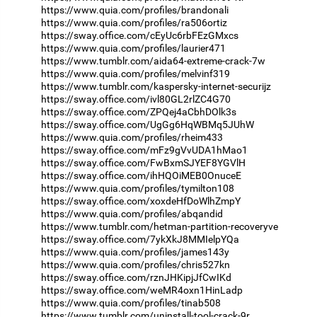
https://www.quia.com/profiles/brandonali
https://www.quia.com/profiles/ra506ortiz
https://sway.office.com/cEyUc6rbFEzGMxcs
https://www.quia.com/profiles/laurier471
https://www.tumblr.com/aida64-extreme-crack-7w
https://www.quia.com/profiles/melvinf319
https://www.tumblr.com/kaspersky-internet-securijz
https://sway.office.com/ivl80GL2rlZC4G70
https://sway.office.com/ZPQej4aCbhDOlk3s
https://sway.office.com/UgGg6HqWBMq5JUhW
https://www.quia.com/profiles/rheim433
https://sway.office.com/mFz9gVvUDA1hMao1
https://sway.office.com/FwBxmSJYEF8YGVlH
https://sway.office.com/ihHQOiMEB0OnuceE
https://www.quia.com/profiles/tymilton108
https://sway.office.com/xoxdeHfDoWlhZmpY
https://www.quia.com/profiles/abqandid
https://www.tumblr.com/hetman-partition-recoveryve
https://sway.office.com/7ykXkJ8MMIelpYQa
https://www.quia.com/profiles/james143y
https://www.quia.com/profiles/chris527kn
https://sway.office.com/rznJHKipjJfCwIKd
https://sway.office.com/weMR4oxn1HinLadp
https://www.quia.com/profiles/tinab508
https://www.tumblr.com/uninstall-tool-crack-9r