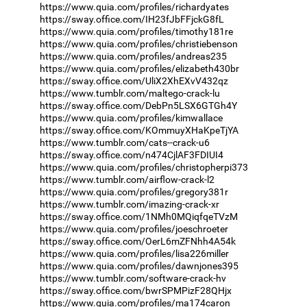
https://www.quia.com/profiles/richardyates
https://sway.office.com/IH23fJbFFjckG8fL
https://www.quia.com/profiles/timothy181re
https://www.quia.com/profiles/christiebenson
https://www.quia.com/profiles/andreas235
https://www.quia.com/profiles/elizabeth430br
https://sway.office.com/UliX2XhEXvV432qz
https://www.tumblr.com/maltego-crack-lu
https://sway.office.com/DebPn5LSX6GTGh4Y
https://www.quia.com/profiles/kimwallace
https://sway.office.com/KOmmuyXHaKpeTjYA
https://www.tumblr.com/cats--crack-u6
https://sway.office.com/n474CjlAF3FDIUI4
https://www.quia.com/profiles/christopherpi373
https://www.tumblr.com/airflow-crack-l2
https://www.quia.com/profiles/gregory381r
https://www.tumblr.com/imazing-crack-xr
https://sway.office.com/1NMh0MQiqfqeTVzM
https://www.quia.com/profiles/joeschroeter
https://sway.office.com/OerL6mZFNhh4A54k
https://www.quia.com/profiles/lisa226miller
https://www.quia.com/profiles/dawnjones395
https://www.tumblr.com/software-crack-hv
https://sway.office.com/bwrSPMPizF28QHjx
https://www.quia.com/profiles/ma174caron