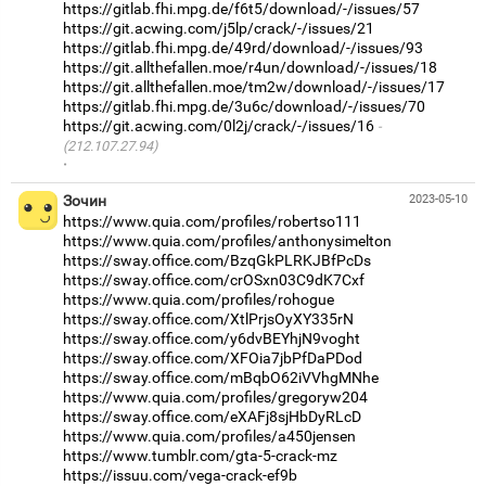
https://gitlab.fhi.mpg.de/f6t5/download/-/issues/57
https://git.acwing.com/j5lp/crack/-/issues/21
https://gitlab.fhi.mpg.de/49rd/download/-/issues/93
https://git.allthefallen.moe/r4un/download/-/issues/18
https://git.allthefallen.moe/tm2w/download/-/issues/17
https://gitlab.fhi.mpg.de/3u6c/download/-/issues/70
https://git.acwing.com/0l2j/crack/-/issues/16
(212.107.27.94)
·
Зочин
2023-05-10
https://www.quia.com/profiles/robertso111
https://www.quia.com/profiles/anthonysimelton
https://sway.office.com/BzqGkPLRKJBfPcDs
https://sway.office.com/crOSxn03C9dK7Cxf
https://www.quia.com/profiles/rohogue
https://sway.office.com/XtlPrjsOyXY335rN
https://sway.office.com/y6dvBEYhjN9voght
https://sway.office.com/XFOia7jbPfDaPDod
https://sway.office.com/mBqbO62iVVhgMNhe
https://www.quia.com/profiles/gregoryw204
https://sway.office.com/eXAFj8sjHbDyRLcD
https://www.quia.com/profiles/a450jensen
https://www.tumblr.com/gta-5-crack-mz
https://issuu.com/vega-crack-ef9b