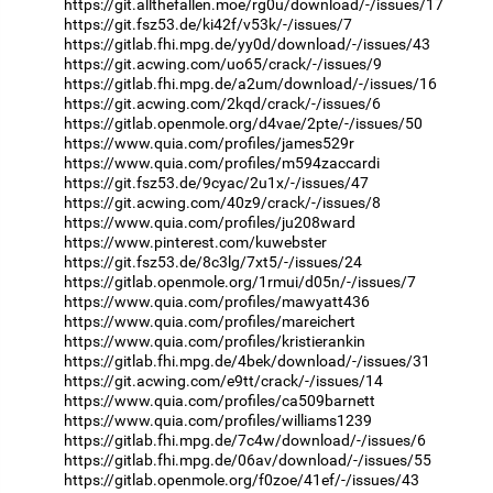
https://git.allthefallen.moe/rg0u/download/-/issues/17
https://git.fsz53.de/ki42f/v53k/-/issues/7
https://gitlab.fhi.mpg.de/yy0d/download/-/issues/43
https://git.acwing.com/uo65/crack/-/issues/9
https://gitlab.fhi.mpg.de/a2um/download/-/issues/16
https://git.acwing.com/2kqd/crack/-/issues/6
https://gitlab.openmole.org/d4vae/2pte/-/issues/50
https://www.quia.com/profiles/james529r
https://www.quia.com/profiles/m594zaccardi
https://git.fsz53.de/9cyac/2u1x/-/issues/47
https://git.acwing.com/40z9/crack/-/issues/8
https://www.quia.com/profiles/ju208ward
https://www.pinterest.com/kuwebster
https://git.fsz53.de/8c3lg/7xt5/-/issues/24
https://gitlab.openmole.org/1rmui/d05n/-/issues/7
https://www.quia.com/profiles/mawyatt436
https://www.quia.com/profiles/mareichert
https://www.quia.com/profiles/kristierankin
https://gitlab.fhi.mpg.de/4bek/download/-/issues/31
https://git.acwing.com/e9tt/crack/-/issues/14
https://www.quia.com/profiles/ca509barnett
https://www.quia.com/profiles/williams1239
https://gitlab.fhi.mpg.de/7c4w/download/-/issues/6
https://gitlab.fhi.mpg.de/06av/download/-/issues/55
https://gitlab.openmole.org/f0zoe/41ef/-/issues/43