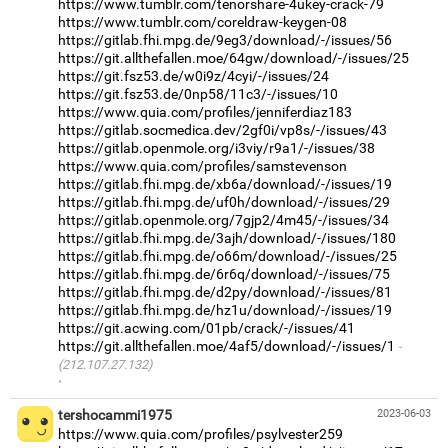
https://www.tumblr.com/tenorshare-4ukey-crack-79
https://www.tumblr.com/coreldraw-keygen-08
https://gitlab.fhi.mpg.de/9eg3/download/-/issues/56
https://git.allthefallen.moe/64gw/download/-/issues/25
https://git.fsz53.de/w0i9z/4cyi/-/issues/24
https://git.fsz53.de/0np58/11c3/-/issues/10
https://www.quia.com/profiles/jenniferdiaz183
https://gitlab.socmedica.dev/2gf0i/vp8s/-/issues/43
https://gitlab.openmole.org/i3viy/r9a1/-/issues/38
https://www.quia.com/profiles/samstevenson
https://gitlab.fhi.mpg.de/xb6a/download/-/issues/19
https://gitlab.fhi.mpg.de/uf0h/download/-/issues/29
https://gitlab.openmole.org/7gjp2/4m45/-/issues/34
https://gitlab.fhi.mpg.de/3ajh/download/-/issues/180
https://gitlab.fhi.mpg.de/o66m/download/-/issues/25
https://gitlab.fhi.mpg.de/6r6q/download/-/issues/75
https://gitlab.fhi.mpg.de/d2py/download/-/issues/81
https://gitlab.fhi.mpg.de/hz1u/download/-/issues/19
https://git.acwing.com/01pb/crack/-/issues/41
https://git.allthefallen.moe/4af5/download/-/issues/1
(212.107.27.132)
·
tershocammi1975
2023-06-03
https://www.quia.com/profiles/psylvester259