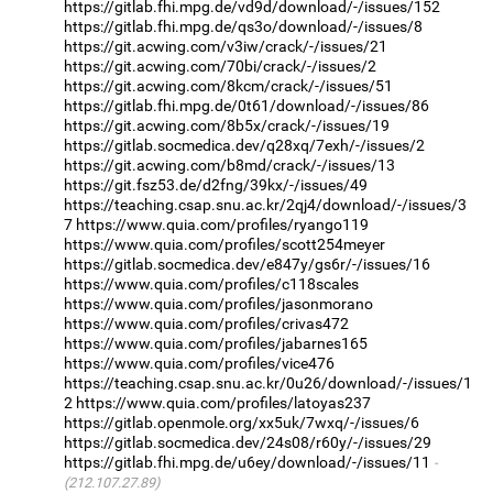
https://gitlab.fhi.mpg.de/vd9d/download/-/issues/152
https://gitlab.fhi.mpg.de/qs3o/download/-/issues/8
https://git.acwing.com/v3iw/crack/-/issues/21
https://git.acwing.com/70bi/crack/-/issues/2
https://git.acwing.com/8kcm/crack/-/issues/51
https://gitlab.fhi.mpg.de/0t61/download/-/issues/86
https://git.acwing.com/8b5x/crack/-/issues/19
https://gitlab.socmedica.dev/q28xq/7exh/-/issues/2
https://git.acwing.com/b8md/crack/-/issues/13
https://git.fsz53.de/d2fng/39kx/-/issues/49
https://teaching.csap.snu.ac.kr/2qj4/download/-/issues/3
7
https://www.quia.com/profiles/ryango119
https://www.quia.com/profiles/scott254meyer
https://gitlab.socmedica.dev/e847y/gs6r/-/issues/16
https://www.quia.com/profiles/c118scales
https://www.quia.com/profiles/jasonmorano
https://www.quia.com/profiles/crivas472
https://www.quia.com/profiles/jabarnes165
https://www.quia.com/profiles/vice476
https://teaching.csap.snu.ac.kr/0u26/download/-/issues/1
2
https://www.quia.com/profiles/latoyas237
https://gitlab.openmole.org/xx5uk/7wxq/-/issues/6
https://gitlab.socmedica.dev/24s08/r60y/-/issues/29
https://gitlab.fhi.mpg.de/u6ey/download/-/issues/11
(212.107.27.89)