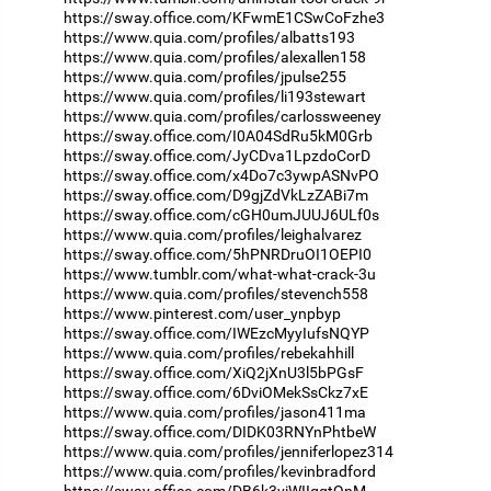
https://sway.office.com/KFwmE1CSwCoFzhe3
https://www.quia.com/profiles/albatts193
https://www.quia.com/profiles/alexallen158
https://www.quia.com/profiles/jpulse255
https://www.quia.com/profiles/li193stewart
https://www.quia.com/profiles/carlossweeney
https://sway.office.com/I0A04SdRu5kM0Grb
https://sway.office.com/JyCDva1LpzdoCorD
https://sway.office.com/x4Do7c3ywpASNvPO
https://sway.office.com/D9gjZdVkLzZABi7m
https://sway.office.com/cGH0umJUUJ6ULf0s
https://www.quia.com/profiles/leighalvarez
https://sway.office.com/5hPNRDruOI1OEPI0
https://www.tumblr.com/what-what-crack-3u
https://www.quia.com/profiles/stevench558
https://www.pinterest.com/user_ynpbyp
https://sway.office.com/IWEzcMyyIufsNQYP
https://www.quia.com/profiles/rebekahhill
https://sway.office.com/XiQ2jXnU3l5bPGsF
https://sway.office.com/6DviOMekSsCkz7xE
https://www.quia.com/profiles/jason411ma
https://sway.office.com/DIDK03RNYnPhtbeW
https://www.quia.com/profiles/jenniferlopez314
https://www.quia.com/profiles/kevinbradford