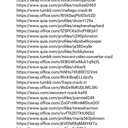
https://sway.office.com/DB6k3viWIIqqtQnM
https://www.quia.com/profiles/michael2465
https://www.tumblr.com/maltego-crack-8t
https://sway.office.com/RIVkSsqPbI05sVZD
https://www.quia.com/profiles/stuart129a
https://www.quia.com/profiles/stephenshepherd
https://sway.office.com/fZ5PCXxOInPH8QA7
https://www.quia.com/profiles/c290johnston
https://www.quia.com/profiles/elizabethcooper
https://www.quia.com/profiles/ja582wylie
https://www.quia.com/profiles/bobbylucas
https://www.tumblr.com/movavi-video-converter-crpd
https://sway.office.com/6EBO4KwMuk1q9qYL
https://www.quia.com/profiles/chbarit
https://sway.office.com/hWHs7XhBSf7I2VmI
https://sway.office.com/lRnXdloeELLdzcfo
https://www.tumblr.com/fraps-crack-zr
https://sway.office.com/WxDx9bRUDLNfLSKI
https://issuu.com/securecrt-crack-ka08
https://www.quia.com/profiles/joanned249
https://sway.office.com/ZoGFrHRmMfDnxQOl
https://www.quia.com/profiles/teresaharmon
https://sway.office.com/IvvfTAZOTXtU9Eb2
https://www.quia.com/profiles/maria563johnson
https://sway.office.com/jkVEfeR8qM4KHX7u