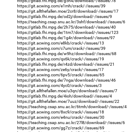
https://gitlab.fhi.mpg.de/g5h4/download/-/issues/78
https://git.acwing.com/e1mh/crack/-/issues/39
https://git.allthefallen.moe/2cr8/download/-/issues/17
https://gitlab.fhi.mpg.de/od2j/download/-/issues/9
https://teaching.csap.snu.ac.kr/3shf/download/-/issues/6
https://gitlab.fhi.mpg.de/2h75/download/-/issues/40
https://gitlab.fhi.mpg.de/1tm7/download/-/issues/123
https://gitlab.fhi.mpg.de/1g4r/download/-/issues/97
https://git.acwing.com/e8kb/crack/-/issues/13
https://git.acwing.com/c7um/crack/-/issues/39
https://gitlab.fhi.mpg.de/w9hz/download/-/issues/68
https://git.acwing.com/qx6k/crack/-/issues/19
https://gitlab.fhi.mpg.de/r4zd/download/-/issues/21
https://git.acwing.com/ze6y/crack/-/issues/17
https://git.acwing.com/6pv5/crack/-/issues/65
https://gitlab.fhi.mpg.de/7nga/download/-/issues/46
https://git.acwing.com/4yc0/crack/-/issues/3
https://git.allthefallen.moe/u3qn/download/-/issues/7
https://gitlab.fhi.mpg.de/4ioh/download/-/issues/4
https://git.allthefallen.moe/7uuz/download/-/issues/22
https://teaching.csap.snu.ac.kr/6tmh/download/-/issues/4
https://git.acwing.com/8xc9/crack/-/issues/18
https://git.acwing.com/e4nu/crack/-/issues/30
https://teaching.csap.snu.ac.kr/27l8/download/-/issues/6
https://git.acwing.com/gg7z/crack/-/issues/69