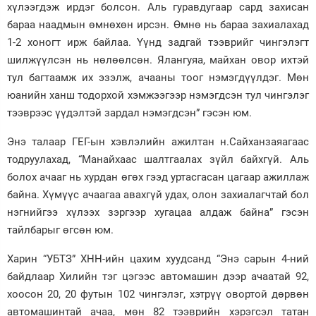
хүлээгдэж ирдэг болсон. Аль гуравдугаар сард захисан
бараа наадмын өмнөхөн ирсэн. Өмнө нь бараа захиалахад
1-2 хоногт ирж байлаа. Үүнд задгай тээврийг чингэлэгт
шилжүүлсэн нь нөлөөлсөн. Ялангуяа, майхан овор ихтэй
тул багтаамж их эзэлж, ачааны тоог нэмэгдүүлдэг. Мөн
юанийн ханш тодорхой хэмжээгээр нэмэгдсэн тул чингэлэг
тээврээс үүдэлтэй зардал нэмэгдсэн” гэсэн юм.
Энэ талаар ГЕГ-ын хэвлэлийн ажилтан н.Сайханзаяагаас
тодруулахад, “Манайхаас шалтгаалах зүйл байхгүй. Аль
болох ачааг нь хурдан өгөх гээд уртасгасан цагаар ажиллаж
байна. Хүмүүс ачаагаа авахгүй удах, олон захиалагчтай бол
нэгнийгээ хүлээх зэргээр хугацаа алдаж байна” гэсэн
тайлбарыг өгсөн юм.
Харин “УБТЗ” ХНН-ийн цахим хуудсанд “Энэ сарын 4-ний
байдлаар Хилийн тэг цэгээс автомашин дээр ачаатай 92,
хоосон 20, 20 футын 102 чингэлэг, хэтрүү овортой дөрвөн
автомашинтай ачаа, мөн 82 тээврийн хэрэгсэл татан