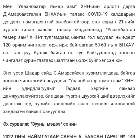
Мөн “Улаанбаатар төмөр зам” ХНН-ийн орлогч дарга
Д.Амарбаясгалан БНХАУ-ын талаас COVID-19 халдварын
дэгдэлт нэмэгдсэнтэй холбоотойгоор энэ сарын 21-нийг
хүртэл хилээ хаасан талаар мэдээллээд “Улаанбаатар
төмөр зам” ХНН-т тулгамдаад байгаа гол асуудал нь өдөрт
120 орчим чингэлэг орж ирж байгаагаас 50-60 нь л БНХАУ-
ын тал руу буцаж байгаа нь тус байгууллагад хоосон
чингэлэг хуримтлагдах шалтгаан болж буйг хэлсэн юм.
Энэ үеэр Шадар сайд С.Амарсайхан хуримтлагдаад байгаа
хоосон чингэлгийн асуудлыг “Улаанбаатар төмөр зам” ХНН-
ийн удирдлагуудыг Гадаад хэргийн яамаар
дамжуулахгүйгээр, бие даан түргэн шуурхай шийдвэрлэхийг
даалгаж төр, хувийн хэвшлийн ачаа тээвэрт ялгавартай
хандахгүй байхыг санууллаа.
Эх сурвалж: "Зууны мэдээ" сонин
2022 ОНЫ НАЙМДУГААР САРЫН 5. БААСАН ГАРАГ. № 149