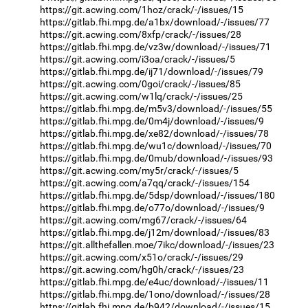
https://git.acwing.com/1hoz/crack/-/issues/15
https://gitlab.fhi.mpg.de/a1bx/download/-/issues/77
https://git.acwing.com/8xfp/crack/-/issues/28
https://gitlab.fhi.mpg.de/vz3w/download/-/issues/71
https://git.acwing.com/i3oa/crack/-/issues/5
https://gitlab.fhi.mpg.de/ij71/download/-/issues/79
https://git.acwing.com/0goi/crack/-/issues/85
https://git.acwing.com/w1lq/crack/-/issues/25
https://gitlab.fhi.mpg.de/m5v3/download/-/issues/55
https://gitlab.fhi.mpg.de/0m4j/download/-/issues/9
https://gitlab.fhi.mpg.de/xe82/download/-/issues/78
https://gitlab.fhi.mpg.de/wu1c/download/-/issues/70
https://gitlab.fhi.mpg.de/0mub/download/-/issues/93
https://git.acwing.com/my5r/crack/-/issues/5
https://git.acwing.com/a7qq/crack/-/issues/154
https://gitlab.fhi.mpg.de/5dsp/download/-/issues/180
https://gitlab.fhi.mpg.de/o77o/download/-/issues/9
https://git.acwing.com/mg67/crack/-/issues/64
https://gitlab.fhi.mpg.de/j12m/download/-/issues/83
https://git.allthefallen.moe/7ikc/download/-/issues/23
https://git.acwing.com/x51o/crack/-/issues/29
https://git.acwing.com/hg0h/crack/-/issues/23
https://gitlab.fhi.mpg.de/e4uc/download/-/issues/11
https://gitlab.fhi.mpg.de/1ono/download/-/issues/28
https://gitlab.fhi.mpg.de/b942/download/-/issues/15