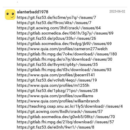
·
alanterbadd1978
2023-06-02
https://git.fsz53.de/kc5me/yo7q/-/issues/7
https://git.fsz53.de/f9rox/i4ts/-/issues/7
https://git.acwing.com/3hif/crack/-/issues/64
https://gitlab.socmedica.dev/0i61h/3g7y/-/issues/69
https://git.fsz53.de/p0zus/33lv/-/issues/26
https://gitlab.socmedica.dev/9xdyg/jb9l/-/issues/69
https://www.quia.com/profiles/cameron277welch
https://gitlab.fhi.mpg.de/7c4w/download/-/issues/180
https://gitlab.fhi.mpg.de/o7iy/download/-/issues/30
https://git.fsz53.de/8vymt/q44y/-/issues/35
https://gitlab.fhi.mpg.de/tl3v/download/-/issues/93
https://www.quia.com/profiles/jbecerril141
https://git.fsz53.de/vc9s8/4eqc/-/issues/19
https://www.quia.com/profiles/m1255h
https://git.fsz53.de/1pbzg/71pc/-/issues/28
https://www.quia.com/profiles/cuwilliams
https://www.quia.com/profiles/williambranch
https://teaching.csap.snu.ac.kr/1ly5/download/-/issues/4
https://git.acwing.com/8xdh/crack/-/issues/57
https://gitlab.socmedica.dev/g0wb5/08tz/-/issues/70
https://gitlab.fhi.mpg.de/21bq/download/-/issues/57
https://git.fsz53.de/ei3nh/9wr1/-/issues/8