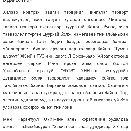
Б.ДАРЬСҮРЭН
Зурхай
Хилээр нэвтрэх задгай тээврийг чингэлэг тээвэрт
шилжүүлээд жил гаруйн хугацаа өнгөрлөө. Чингэлэг
тээвэр нэвтэрч эхэлснээр нүүрсний болон бусад ачаа
тээвэрлэлт түргэн шуурхай болж, нэмэгдэнэ гэж албаныхан
хэлж байсан. Гэвч бодит байдал эсрэгээрээ байгааг
үйлдвэрлэгч, бизнес эрхлэгч нар хэлсээр байна. “Түмэн
шувуут” ХК-ийн ТУЗ-ийн дарга Л.Эрхэмбаяр “Айраг өртөөнд
өнгөрсөн сарын 14-нд ирсэн ачаа одоо болтол
Улаанбаатарт ирээгүй. “УБТЗ” ХНН-ээс зүтгүүрийн
дутагдлаас болж тээвэрлэлт удааширч байгаа гэж
тайлбарлаж байна. Барааны хомсдол, саатал, барилгын
материалын гацаа түгжрэлд та нарын балаг их байна. Төр,
засгийн удирдлагууд энэ асуудалд онцгой анхаарахгүй бол
улсаараа хохирох нь ээ” гэж ярив.
Мөн “Нарантуул” ОУХТ-ийн аяны хэрэгслийн худалдаа
эрхлэгч Б.Бямбасүрэн “Захиалсан ачаа дунджаар 2-3 сар