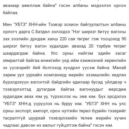
авахаар ажиллаж байна” гэсэн албаны мэдээлэл орсон
байлаа.
Мөн “УБТЗ” ХНН-ийн Тээвэр зохион байгуулалтын албаны
орлогч дарга С.Батдөл хэлэхдээ “Нэг ширхэг битүү вагоны
зах зээлийн дундаж ханш 220 сая төгрөг гэж тооцоход 90
ширхэг битүү вагон худалдан авахад 20 тэрбум төгрөг
шаардагдаж байна. Улс орны нийгэм эдийн засаг
хямралтай байгаа өнөөгийн үед ийм хэмжээний хөрөнгийн
эх үүсвэрийг бий болгоход хүндрэл үүсэж байна. Манай
зарим уул уурхайн компаниуд өөрийн эзэмшлийн хөдлөх
бүрэлдэхүүн вагонтой байдгийн адилаар бусад үйлдвэр ч
тээвэрлэлтэд дутагдаж байгаа вагонуудыг өөрсдөө
худалдаж авах юм уу, түрээслэх нь зөв юм. Бүх эрсдэлээ
“УБТЗ” ХНН-д үүрүүлэх нь буруу юм. “УБТЗ” ХНН нь улс
орны экспорт, импорт, орон нутгийн төрөл бүрийн тээврийг
тасралтгүй шуурхай тээвэрлэхийн төлөө өөрийн хүчин
чадлаас давсан их ажлыг гүйцэтгэж байна” гэсэн юм.