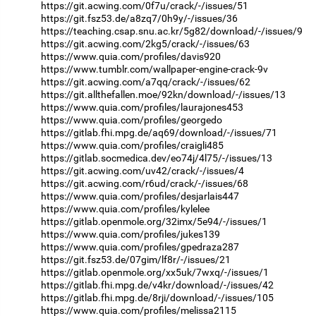
https://git.acwing.com/0f7u/crack/-/issues/51
https://git.fsz53.de/a8zq7/0h9y/-/issues/36
https://teaching.csap.snu.ac.kr/5g82/download/-/issues/9
https://git.acwing.com/2kg5/crack/-/issues/63
https://www.quia.com/profiles/davis920
https://www.tumblr.com/wallpaper-engine-crack-9v
https://git.acwing.com/a7qq/crack/-/issues/62
https://git.allthefallen.moe/92kn/download/-/issues/13
https://www.quia.com/profiles/laurajones453
https://www.quia.com/profiles/georgedo
https://gitlab.fhi.mpg.de/aq69/download/-/issues/71
https://www.quia.com/profiles/craigli485
https://gitlab.socmedica.dev/eo74j/4l75/-/issues/13
https://git.acwing.com/uv42/crack/-/issues/4
https://git.acwing.com/r6ud/crack/-/issues/68
https://www.quia.com/profiles/desjarlais447
https://www.quia.com/profiles/kylelee
https://gitlab.openmole.org/32imx/5e94/-/issues/1
https://www.quia.com/profiles/jukes139
https://www.quia.com/profiles/gpedraza287
https://git.fsz53.de/07gim/lf8r/-/issues/21
https://gitlab.openmole.org/xx5uk/7wxq/-/issues/1
https://gitlab.fhi.mpg.de/v4kr/download/-/issues/42
https://gitlab.fhi.mpg.de/8rji/download/-/issues/105
https://www.quia.com/profiles/melissa2115