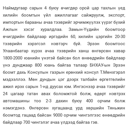
Наймдугаар сарын 4 буюу өчигдөр орой цар тахлын үед
хилийн боомтын үйл ажиллагааг сайжруулж, экспорт,
импортын барааны ачаа тээврийг эрчимжүүлэх үүрэг бүхий
Ажлын хэсэг хуралдлаа. Замын-Үүдийн боомтоор
өчигдрийн байдлаар иргэдийн 60, хилийн цэргийн 20-30
тээврийн хэрэгсэл нэвтэрч буй. Эрээн боомтоос
Улаанбаатар хүрэх ачаа тээврийн ханш өнгөрсөн хавар
1800-2000 юанийн үнэтэй байсан бол өнөөдрийн байдлаар
үнэ дунджаар 800 юань байгаа талаар БНХАУ-ын Эрээн
боомт дахь Консулын газрын ерөнхий консул Т.Мөнхгэрэл
мэдээллээ. Мөн дундын цэг дээрх талбайн өргөтгөлийн
ажил ирэх сарын 1-нд дуусах юм. Ингэснээр ачаа тээврийг
24 цагаар татан авах боломжтой болж, өдөрт нэвтрэх
автомашины тоо 2-3 дахин буюу 400 орчим болж
нэмэгдэнэ. Өнгөрсөн хугацаанд урд хөршийн Тяньжин
боомтод гацаад байсан 9000 орчим чингэлгээс өнөөдрийн
байдлаар 700 чингэлэг ачаа үлдээд байгаа гэв.