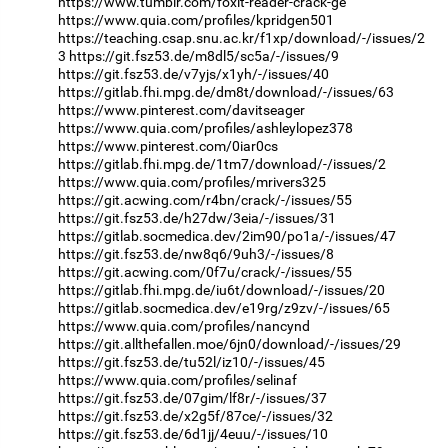
https://www.tumblr.com/foxit-reader-crack-ge
https://www.quia.com/profiles/kpridgen501
https://teaching.csap.snu.ac.kr/f1xp/download/-/issues/2
3
https://git.fsz53.de/m8dl5/sc5a/-/issues/9
https://git.fsz53.de/v7yjs/x1yh/-/issues/40
https://gitlab.fhi.mpg.de/dm8t/download/-/issues/63
https://www.pinterest.com/davitseager
https://www.quia.com/profiles/ashleylopez378
https://www.pinterest.com/0iar0cs
https://gitlab.fhi.mpg.de/1tm7/download/-/issues/2
https://www.quia.com/profiles/mrivers325
https://git.acwing.com/r4bn/crack/-/issues/55
https://git.fsz53.de/h27dw/3eia/-/issues/31
https://gitlab.socmedica.dev/2im90/po1a/-/issues/47
https://git.fsz53.de/nw8q6/9uh3/-/issues/8
https://git.acwing.com/0f7u/crack/-/issues/55
https://gitlab.fhi.mpg.de/iu6t/download/-/issues/20
https://gitlab.socmedica.dev/e19rg/z9zv/-/issues/65
https://www.quia.com/profiles/nancynd
https://git.allthefallen.moe/6jn0/download/-/issues/29
https://git.fsz53.de/tu52l/iz10/-/issues/45
https://www.quia.com/profiles/selinaf
https://git.fsz53.de/07gim/lf8r/-/issues/37
https://git.fsz53.de/x2g5f/87ce/-/issues/32
https://git.fsz53.de/6d1jj/4euu/-/issues/10