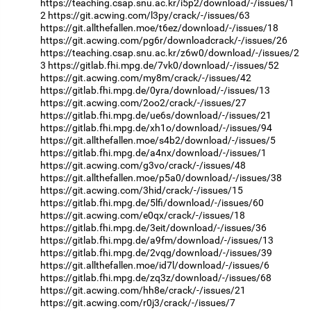
https://teaching.csap.snu.ac.kr/i5p2/download/-/issues/1
2
https://git.acwing.com/l3py/crack/-/issues/63
https://git.allthefallen.moe/t6ez/download/-/issues/18
https://git.acwing.com/pg6r/downloadcrack/-/issues/26
https://teaching.csap.snu.ac.kr/z6w0/download/-/issues/2
3
https://gitlab.fhi.mpg.de/7vk0/download/-/issues/52
https://git.acwing.com/my8m/crack/-/issues/42
https://gitlab.fhi.mpg.de/0yra/download/-/issues/13
https://git.acwing.com/2oo2/crack/-/issues/27
https://gitlab.fhi.mpg.de/ue6s/download/-/issues/21
https://gitlab.fhi.mpg.de/xh1o/download/-/issues/94
https://git.allthefallen.moe/s4b2/download/-/issues/5
https://gitlab.fhi.mpg.de/a4nx/download/-/issues/1
https://git.acwing.com/g3vo/crack/-/issues/48
https://git.allthefallen.moe/p5a0/download/-/issues/38
https://git.acwing.com/3hid/crack/-/issues/15
https://gitlab.fhi.mpg.de/5lfi/download/-/issues/60
https://git.acwing.com/e0qx/crack/-/issues/18
https://gitlab.fhi.mpg.de/3eit/download/-/issues/36
https://gitlab.fhi.mpg.de/a9fm/download/-/issues/13
https://gitlab.fhi.mpg.de/2vqg/download/-/issues/39
https://git.allthefallen.moe/id7l/download/-/issues/6
https://gitlab.fhi.mpg.de/zq3z/download/-/issues/68
https://git.acwing.com/hh8e/crack/-/issues/21
https://git.acwing.com/r0j3/crack/-/issues/7