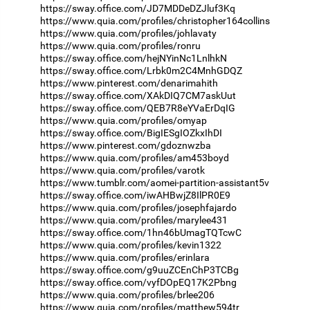
https://sway.office.com/JD7MDDeDZJluf3Kq
https://www.quia.com/profiles/christopher164collins
https://www.quia.com/profiles/johlavaty
https://www.quia.com/profiles/ronru
https://sway.office.com/hejNYinNc1LnlhkN
https://sway.office.com/Lrbk0m2C4MnhGDQZ
https://www.pinterest.com/denarimahith
https://sway.office.com/XAkDIQ7CM7askUut
https://sway.office.com/QEB7R8eYVaErDqIG
https://www.quia.com/profiles/omyap
https://sway.office.com/BigIESgIOZkxIhDI
https://www.pinterest.com/gdoznwzba
https://www.quia.com/profiles/am453boyd
https://www.quia.com/profiles/varotk
https://www.tumblr.com/aomei-partition-assistant5v
https://sway.office.com/iwAHBwjZ8IlPR0E9
https://www.quia.com/profiles/josephfajardo
https://www.quia.com/profiles/marylee431
https://sway.office.com/1hn46bUmagTQTcwC
https://www.quia.com/profiles/kevin1322
https://www.quia.com/profiles/erinlara
https://sway.office.com/g9uuZCEnChP3TCBg
https://sway.office.com/vyfDOpEQ17K2Pbng
https://www.quia.com/profiles/brlee206
https://www.quia.com/profiles/matthew594tr