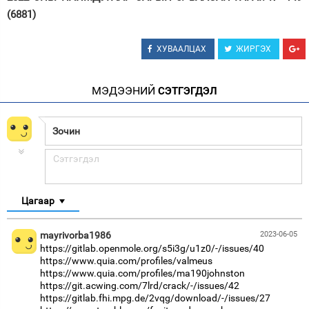
(6881)
ХУВААЛЦАХ
ЖИРГЭХ
МЭДЭЭНИЙ
СЭТГЭГДЭЛ
Цагаар
mayrivorba1986
2023-06-05
https://gitlab.openmole.org/s5i3g/u1z0/-/issues/40
https://www.quia.com/profiles/valmeus
https://www.quia.com/profiles/ma190johnston
https://git.acwing.com/7lrd/crack/-/issues/42
https://gitlab.fhi.mpg.de/2vqg/download/-/issues/27