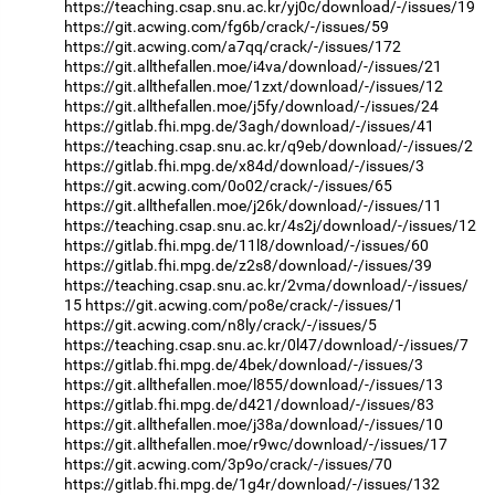
https://teaching.csap.snu.ac.kr/yj0c/download/-/issues/19
https://git.acwing.com/fg6b/crack/-/issues/59
https://git.acwing.com/a7qq/crack/-/issues/172
https://git.allthefallen.moe/i4va/download/-/issues/21
https://git.allthefallen.moe/1zxt/download/-/issues/12
https://git.allthefallen.moe/j5fy/download/-/issues/24
https://gitlab.fhi.mpg.de/3agh/download/-/issues/41
https://teaching.csap.snu.ac.kr/q9eb/download/-/issues/2
https://gitlab.fhi.mpg.de/x84d/download/-/issues/3
https://git.acwing.com/0o02/crack/-/issues/65
https://git.allthefallen.moe/j26k/download/-/issues/11
https://teaching.csap.snu.ac.kr/4s2j/download/-/issues/12
https://gitlab.fhi.mpg.de/11l8/download/-/issues/60
https://gitlab.fhi.mpg.de/z2s8/download/-/issues/39
https://teaching.csap.snu.ac.kr/2vma/download/-/issues/
15
https://git.acwing.com/po8e/crack/-/issues/1
https://git.acwing.com/n8ly/crack/-/issues/5
https://teaching.csap.snu.ac.kr/0l47/download/-/issues/7
https://gitlab.fhi.mpg.de/4bek/download/-/issues/3
https://git.allthefallen.moe/l855/download/-/issues/13
https://gitlab.fhi.mpg.de/d421/download/-/issues/83
https://git.allthefallen.moe/j38a/download/-/issues/10
https://git.allthefallen.moe/r9wc/download/-/issues/17
https://git.acwing.com/3p9o/crack/-/issues/70
https://gitlab.fhi.mpg.de/1g4r/download/-/issues/132