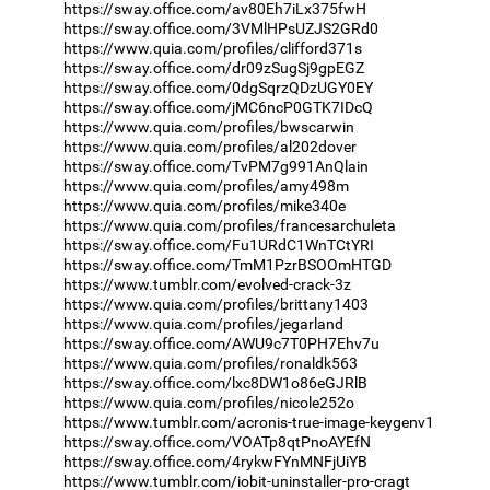
https://sway.office.com/av80Eh7iLx375fwH
https://sway.office.com/3VMlHPsUZJS2GRd0
https://www.quia.com/profiles/clifford371s
https://sway.office.com/dr09zSugSj9gpEGZ
https://sway.office.com/0dgSqrzQDzUGY0EY
https://sway.office.com/jMC6ncP0GTK7IDcQ
https://www.quia.com/profiles/bwscarwin
https://www.quia.com/profiles/al202dover
https://sway.office.com/TvPM7g991AnQlain
https://www.quia.com/profiles/amy498m
https://www.quia.com/profiles/mike340e
https://www.quia.com/profiles/francesarchuleta
https://sway.office.com/Fu1URdC1WnTCtYRI
https://sway.office.com/TmM1PzrBSOOmHTGD
https://www.tumblr.com/evolved-crack-3z
https://www.quia.com/profiles/brittany1403
https://www.quia.com/profiles/jegarland
https://sway.office.com/AWU9c7T0PH7Ehv7u
https://www.quia.com/profiles/ronaldk563
https://sway.office.com/lxc8DW1o86eGJRlB
https://www.quia.com/profiles/nicole252o
https://www.tumblr.com/acronis-true-image-keygenv1
https://sway.office.com/VOATp8qtPnoAYEfN
https://sway.office.com/4rykwFYnMNFjUiYB
https://www.tumblr.com/iobit-uninstaller-pro-cragt